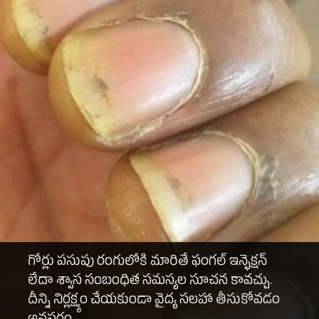
గోర్లు పసుపు రంగులోకి మారితే ఫంగల్ ఇన్ఫెక్షన్
లేదా శ్వాస సంబంధిత సమస్యల సూచన కావచ్చు.
దీన్ని నిర్లక్ష్యం చేయకుండా వైద్య సలహా తీసుకోవడం