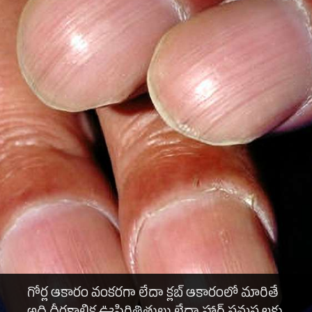
గోర్ల ఆకారం వంకరగా లేదా క్లబ్ ఆకారంలో మారితే