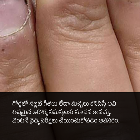
గోర్లలో నల్లటి గీతలు లేదా మచ్చలు కనిపిస్తే అవి
తీవ్రమైన ఆరోగ్య సమస్యలకు సూచన కావచ్చు.
వెంటనే వైద్య పరీక్షలు చేయించుకోవడం అవసరం.