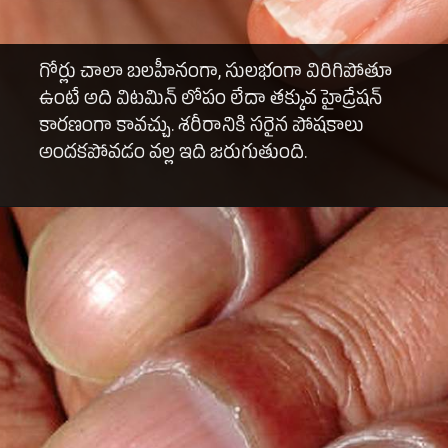
గోర్లు చాలా బలహీనంగా, సులభంగా విరిగిపోతూ
ఉంటే అది విటమిన్ లోపం లేదా తక్కువ హైడ్రేషన్
కారణంగా కావచ్చు. శరీరానికి సరైన పోషకాలు
అందకపోవడం వల్ల ఇది జరుగుతుంది.