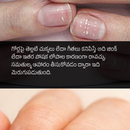
గోర్లపై తెల్లటి చుక్కలు లేదా గీతలు కనిపిస్తే అది జింక్
లేదా ఇతర పోషక లోపాల కారణంగా రావచ్చు.
సమతుల్య ఆహారం తీసుకోవడం ద్వారా ఇది
మెరుగుపడుతుంది.