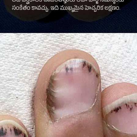
అది దీర్ఘకాలిక ఊపిరితిత్తులు లేదా హార్ట్ సమస్యలకు
సంకేతం కావచ్చు. ఇది ముఖ్యమైన హెచ్చరిక లక్షణం.