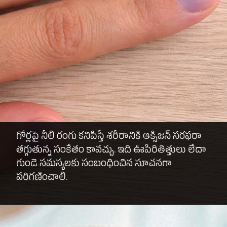
గోర్లపై నీలి రంగు కనిపిస్తే శరీరానికి ఆక్సిజన్ సరఫరా
తగ్గుతున్న సంకేతం కావచ్చు. ఇది ఊపిరితిత్తులు లేదా
గుండె సమస్యలకు సంబంధించిన సూచనగా
పరిగణించాలి.