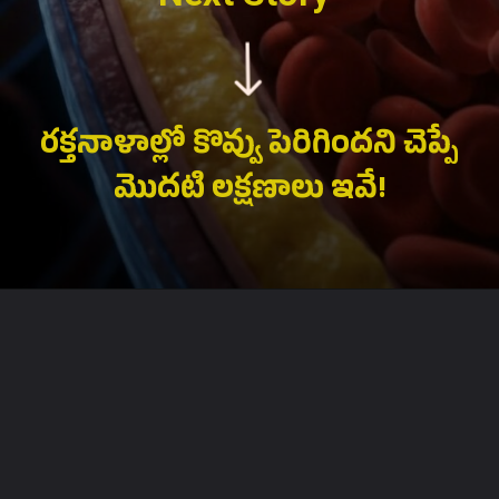
రక్తనాళాల్లో కొవ్వు పెరిగిందని చెప్పే
మొదటి లక్షణాలు ఇవే!