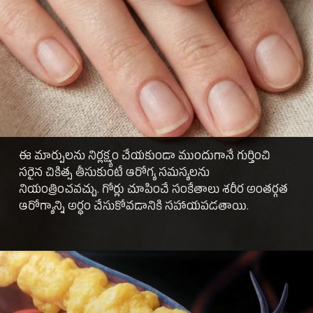
ఈ మార్పులను నిర్లక్ష్యం చేయకుండా ముందుగానే గుర్తించి
సరైన చికిత్స తీసుకుంటే ఆరోగ్య సమస్యలను
నియంత్రించవచ్చు. గోర్లు చూపించే సంకేతాలు శరీర అంతర్గత
ఆరోగ్యాన్ని అర్థం చేసుకోవడానికి సహాయపడతాయి.