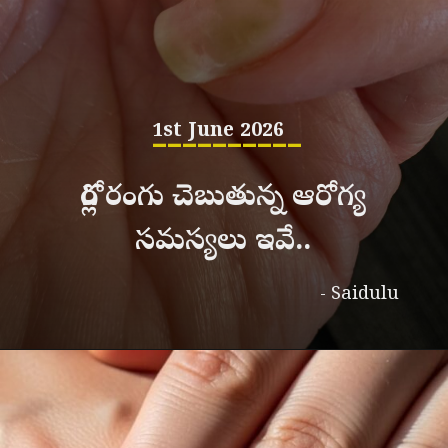
__________
1st June 2026
గోర్ల రంగు చెబుతున్న ఆరోగ్య
సమస్యలు ఇవే..
- Saidulu