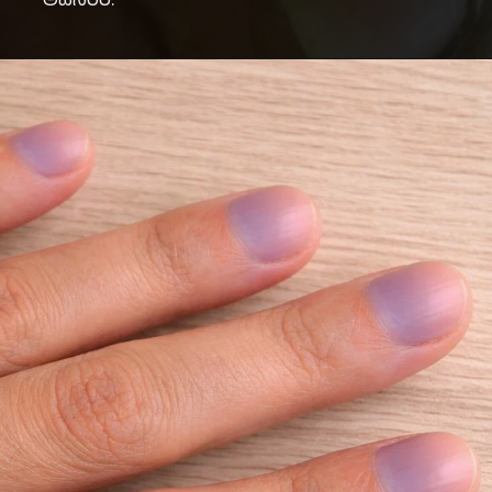
అవసరం.