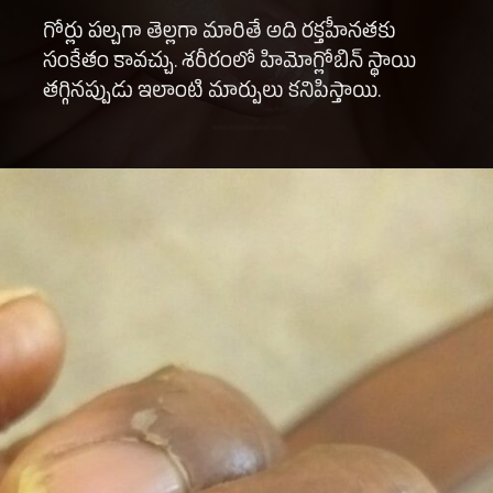
గోర్లు పల్చగా తెల్లగా మారితే అది రక్తహీనతకు
సంకేతం కావచ్చు. శరీరంలో హిమోగ్లోబిన్ స్థాయి
తగ్గినప్పుడు ఇలాంటి మార్పులు కనిపిస్తాయి.