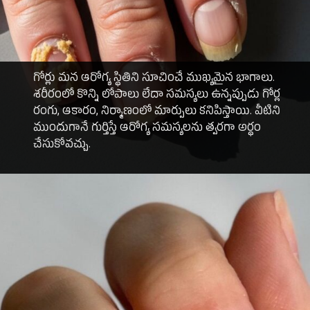
గోర్లు మన ఆరోగ్య స్థితిని సూచించే ముఖ్యమైన భాగాలు.
శరీరంలో కొన్ని లోపాలు లేదా సమస్యలు ఉన్నప్పుడు గోర్ల
రంగు, ఆకారం, నిర్మాణంలో మార్పులు కనిపిస్తాయి. వీటిని
ముందుగానే గుర్తిస్తే ఆరోగ్య సమస్యలను త్వరగా అర్థం