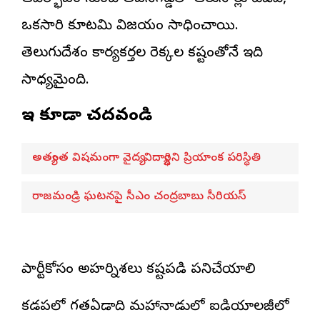
ఒకసారి కూటమి విజయం సాధించాయి.
తెలుగుదేశం కార్యకర్తల రెక్కల కష్టంతోనే ఇది
సాధ్యమైంది.
ఇవి కూడా చదవండి
అత్యంత విషమంగా వైద్య విద్యార్థిని ప్రియాంక పరిస్థితి
రాజమండ్రి ఘటనపై సీఎం చంద్రబాబు సీరియస్
పార్టీకోసం అహర్నిశలు కష్టపడి పనిచేయాలి
కడపలో గతఏడాది మహానాడులో ఐడియాలజీలో