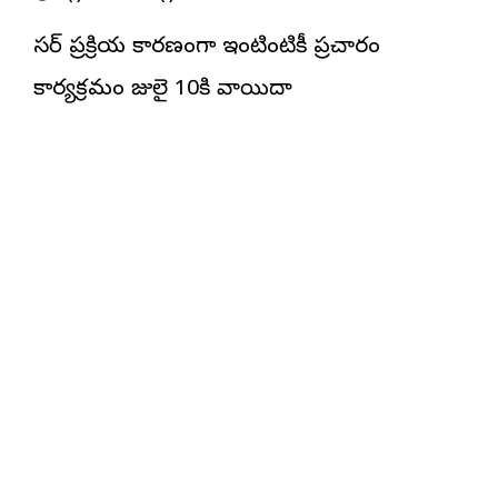
సర్ ప్రక్రియ కారణంగా ఇంటింటికీ ప్రచారం
కార్యక్రమం జులై 10కి వాయిదా