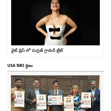
వైట్ డ్రెస్ లో నుస్ర‌త్ గ్లామ‌ర్ ట్రీట్
USA NRI వార్తలు