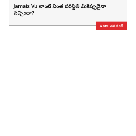
Jamais Vu లాంటి వింత పరిస్థితి మీకెప్పుడైనా
వచ్చిందా?
ఇంకా చదవండి