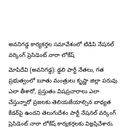
అవనిగడ్డ కార్యకర్తల సమావేశంలో టిడిపి నేషనల్
వర్కింగ్ ప్రెసిడెంట్ నారా లోకేష్‌
మోపిదేవి (అవనిగడ్డ): గొడ్డ‌లి పార్టీ నేత‌లు, గ‌త
ప్ర‌భుత్వం
లో బూతు మంత్రులు కృష్ణా జిల్లా ప‌రువు
ఎలా తీశారో, ప్ర‌స్తుతం విష‌ప్ర‌చారాలు ఎలా
చేస్తున్నారో ప్ర‌జ‌ల‌కు తెలియ‌జేయాల్సిన బాధ్య‌త
కేడ‌ర్‌పై ఉంద‌ని తెలుగుదేశం పార్టీ నేషనల్ వర్కింగ్
ప్రెసిడెంట్ నారా లోకేష్ కార్యకర్తలకు విజ్జప్తిచేశారు.