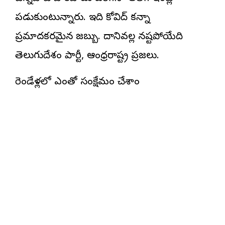
పడుకుంటున్నారు. ఇది కోవిద్ కన్నా
ప్రమాదకరమైన జబ్బు. దానివల్ల నష్టపోయేది
తెలుగుదేశం పార్టీ, ఆంధ్రరాష్ట్ర ప్రజలు.
రెండేళ్లలో ఎంతో సంక్షేమం చేశాం