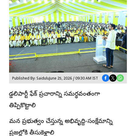
Published By: Saidulu
June 25, 2026 / 09:30 AM IST
గొడ్డలిపార్టీ ఫేక్ ప్రచారాన్ని సమర్థవంతంగా
తిప్పికొట్టాలి
మ‌న ప్ర‌భుత్వం చేస్తున్న‌ అభివృద్ది-సంక్షేమాన్ని
ప్ర‌జ‌ల్లోకి తీసుకెళ్లాలి