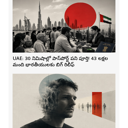
UAE: 30 నిమిషాల్లో పాస్‌పోర్ట్ పని పూర్తి! 43 లక్షల
మంది భారతీయులకు బిగ్ రిలీఫ్