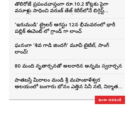
తొలిరోజే ప్రపంచవ్యాప్తంగా రూ.10.2 కోట్లకు పైగా
వసూళ్లు సాధించి వరుణ్ తేజ్ కెరీర్‌లోనే బిగ్గెస్ట్
ఓపెనింగ్‌గా నిలిచిన ‘కొరియన్ కనకరాజు’
‘ఇరుముడి’ ట్రైలర్ ఆగస్టు 12న భీమవరంలో భారీ
పబ్లిక్ ఈవెంట్ లో గ్రాండ్ గా లాంచ్
ఘనంగా ‘శివ గాడి జింద‌గీ’ మూవీ టైటిల్, సాంగ్
లాంచ్!
80 మంది నృత్యార్చనతో అలరారిన అన్నమ స్వరార్చన
పాతబస్తీ మీరాలం మండి శ్రీ మహంకాళేశ్వర
ఆలయంలో బంగారు బోనం ఎత్తిన సినీ నటి, నిర్మాత
నిహారిక కొణిదెల
ఇంకా చదవండి