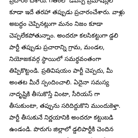
ప్రచారం చేశారు. గతంలో డిఎస్పీ ప్రమోషన్లలో
కూడా ఇదే తరహా తప్పుడు ప్రచారంచేశారు. వాళ్లు
అబద్ధం చెప్పినట్లుగా మనం నిజం కూడా
చెప్పలేకపోతున్నాం. అందరూ కలసికట్టుగా గొడ్డలి
పార్టీ తప్పుడు ప్రచారాన్ని గ్రామ, మండల,
నియోజకవర్గ స్థాయిలో సమర్థవంతంగా
తిప్పికొట్టండి. ప్రతివిషయం పార్టీ చెప్పదు, మీ
అంతట మీరే స్పందించాలి. ఏదైనా సమస్య
నాదృష్టికి తీసుకొస్తే వింటా, సీరియస్ గా
తీసుకుంటా, తప్పును సరిదిద్దుకొని ముందుకెళ్తా.
పార్టీ తీసుకునే నిర్ణయానికి అందరూ కట్టుబడి
ఉండండి. పొరుగు జిల్లాలో గొడ్డలిపార్టీకి చెందిన