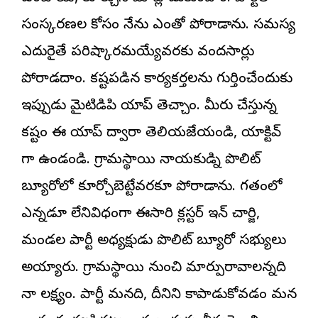
సంస్కరణల కోసం నేను ఎంతో పోరాడాను. సమస్య
ఎదురైతే పరిష్కారమయ్యేవరకు వందసార్లు
పోరాడదాం. కష్టపడిన కార్యకర్తలను గుర్తించేందుకు
ఇప్పుడు మైటిడిపి యాప్ తెచ్చాం. మీరు చేస్తున్న
కష్టం ఈ యాప్ ద్వారా తెలియజేయండి, యాక్టివ్
గా ఉండండి. గ్రామస్థాయి నాయకుడ్ని పొలిట్
బ్యూరోలో కూర్చోబెట్టేవ‌ర‌కూ పోరాడాను. గతంలో
ఎన్నడూ లేనివిధంగా ఈసారి క్లస్టర్ ఇన్ చార్జి,
మండల పార్టీ అధ్యక్షుడు పొలిట్ బ్యూరో సభ్యులు
అయ్యారు. గ్రామస్థాయి నుంచి మార్పురావాలన్నది
నా లక్ష్యం. పార్టీ మనది, దీనిని కాపాడుకోవడం మన