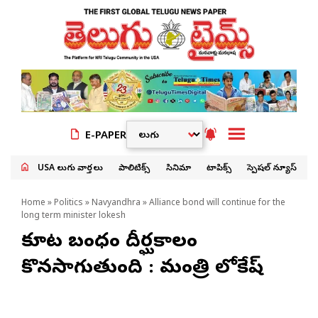
E-PAPER
USA తెలుగు వార్తలు
పాలిటిక్స్
సినిమా
టాపిక్స్
స్పెషల్ న్యూస్
Home
»
Politics
»
Navyandhra
» Alliance bond will continue for the
long term minister lokesh
కూటమి బంధం దీర్ఘకాలం
కొనసాగుతుంది : మంత్రి లోకేష్