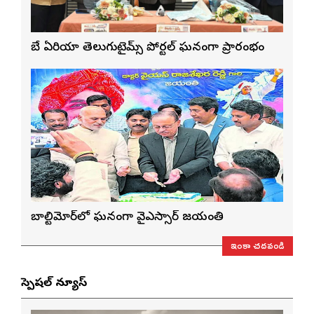
బే ఏరియా తెలుగుటైమ్స్ పోర్టల్ ఘనంగా ప్రారంభం
బాల్టిమోర్‌లో ఘనంగా వైఎస్సార్‌ జయంతి
ఇంకా చదవండి
స్పెషల్ న్యూస్