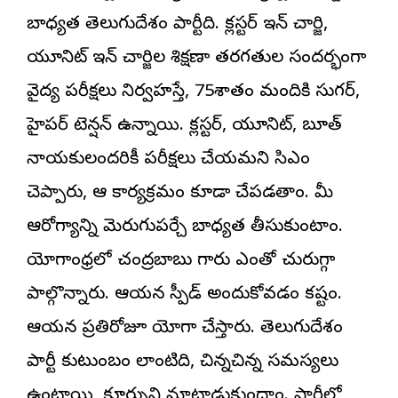
బాధ్యత తెలుగుదేశం పార్టీది. క్లస్టర్ ఇన్ చార్జి,
యూనిట్ ఇన్ చార్జిల శిక్షణా తరగతుల సందర్భంగా
వైద్య పరీక్షలు నిర్వహస్తే, 75శాతం మందికి సుగర్,
హైపర్ టెన్షన్ ఉన్నాయి. క్లస్టర్, యూనిట్, బూత్
నాయకులందరికీ పరీక్షలు చేయమని సిఎం
చెప్పారు, ఆ కార్యక్రమం కూడా చేపడతాం. మీ
ఆరోగ్యాన్ని మెరుగుపర్చే బాధ్యత తీసుకుంటాం.
యోగాంధ్రలో చంద్రబాబు గారు ఎంతో చురుగ్గా
పాల్గొన్నారు. ఆయన స్పీడ్ అందుకోవడం కష్టం.
ఆయన ప్రతిరోజూ యోగా చేస్తారు. తెలుగుదేశం
పార్టీ కుటుంబం లాంటిది, చిన్నచిన్న సమస్యలు
ఉంటాయి, కూర్చుని మాట్లాడుకుందాం. పార్టీలో