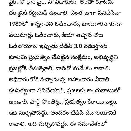
ఫైర్, నో క్రాస్ ఫైర్, నో విడాకులు. అంతా కూటమి
ధర్మానికి కట్టుబడి ఉండాలి. ఎంత బాగా ప‌నిచేసినా
1989లో అన్నగారిని ఓడించారు, బాబుగారిని కూడా
పలుమార్లు ఓడించారు, కియా తెచ్చిన చోట
ఓడిపోయాం. ఇప్పుడు టిడిపి 3.0 నడుస్తోంది.
కూటమి ప్రభుత్వం చేపట్టిన సంక్షేమం, అభివృద్ధిని
ప్రజల్లోకి తీసుకెళ్లాలి, వారితో మమేకం కావాలి.
అధికారంలోకి వచ్చామన్న అహంకారం వీడాలి.
కలసికట్టుగా పనిచేయాలి, ప్రజలకు అందుబాటులో
ఉండాలి. పార్టీ సొంతిల్లు, ప్రభుత్వం కిరాయి ఇల్లు,
ఇది మర్చిపోవద్దు. అందరం టిడిపి దేవాలయానికే
రావాలి, అది మర్చిపోవద్దు. ఈ సమావేశంలో