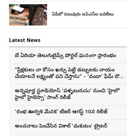
ఏపీలో పలువురు ఐఏఎస్‌ల బదిలీలు
Latest News
బే ఏరియా తెలుగుటైమ్స్ పోర్టల్ ఘనంగా ప్రారంభం
”ప్రేక్షకులు నా కోసం ఖర్చు పెట్టే డబ్బులకు న్యాయం
చేయాలనే లక్ష్యంతో పని చేస్తాను” – ‘దందా’ ఫేమ్ దొర
సాయి తేజ
అన్నపూర్ణ స్టూడియోస్ ‘పళ్ళబురుసు’ నుంచి ‘హైలో
హైలో హైలెస్సా’ సాంగ్ రిలీజ్
‘రంభ ఊర్వశి మేనక’ టీజర్ ఆగస్ట్ 10న రిలీజ్
అంచనాలు పెంచేసిన విశాల్ ‘మకుటం’ ట్రైలర్