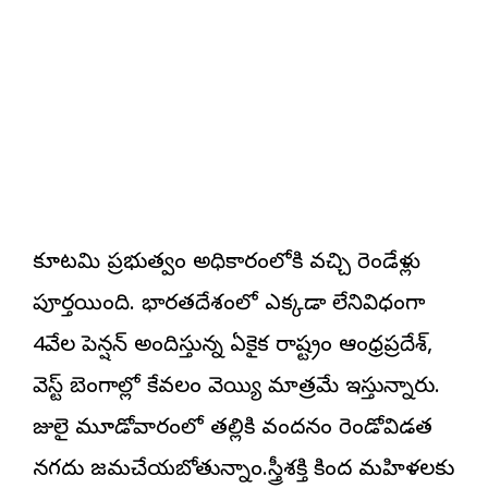
కూటమి ప్రభుత్వం అధికారంలోకి వచ్చి రెండేళ్లు
పూర్తయింది. భారతదేశంలో ఎక్కడా లేనివిధంగా
4వేల పెన్షన్ అందిస్తున్న ఏకైక రాష్ట్రం ఆంధ్రప్రదేశ్,
వెస్ట్ బెంగాల్లో కేవలం వెయ్యి మాత్రమే ఇస్తున్నారు.
జులై మూడోవారంలో తల్లికి వందనం రెండోవిడత
నగదు జమచేయబోతున్నాం.స్త్రీశక్తి కింద మహిళలకు