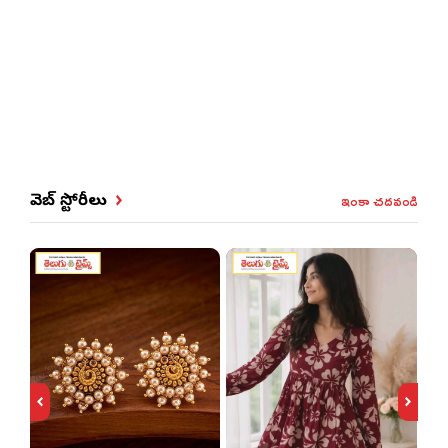
ఇంకా చదవండి
వెబ్ స్టోరీలు