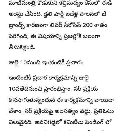
మాజీమంత్రి కొడుకుని కల్తీమద్యం కేసులో ఈడి
అరెస్టు చేసింది. గొడ్డ‌లి పార్టీ ఐదేళ్ల పాల‌న‌లో జే
బ్రాండ్స్ కార‌ణంగా లివర్ సిరోసిస్ 200 శాతం
పెరిగింది, ఈ విష‌యాన్ని ప్రజల్లోకి బలంగా
తీసుకెళ్లండి.
జులై 10నుంచి ఇంటింటికీ ప్రచారం
ఇంటింటికీ ప్రచార కార్యక్రమాన్ని జులై
10వతేదీనుంచి ప్రారంభిస్తాం. సర్ ప్రక్రియ
కొనసాగుతున్నందున ఈ కార్యక్రమాన్ని వాయిదా
వేశాం. సర్ ప్రక్రియపై అలసత్యం వద్దు, ప్రతిఓటు
విలువైనది. అవనిగడ్డలో కమిటీలు పెండింగ్ లో