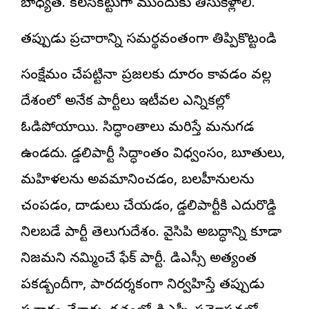
బాధ్యత. కలసికట్టుగా ముందుకు తీసుకెళ్లాలి.
తప్పుడు ప్రచారాన్ని సమర్థవంతంగా తిప్పికొట్టండి
సంక్షేమం చేపట్టినా ప్రజలకు దూరం కావడం వల్ల
దేశంలో అనేక పార్టీలు ఇటీవల ఎన్నికల్లో
ఓడిపోయాయి. సిద్ధాంతాలు మరిస్తే మనుగడ
ఉండదు. గొడ్డలిపార్టీ సిద్ధాంతం విధ్వంసం, బూతులు,
మహిళలను అవమానించడం, బలహీనులను
చంపడం, దాడులు చేయడం, గొడ్డలిపార్టీకి ఎదురొడ్డి
నిలబడే పార్టీ తెలుగుదేశం. వైసిపి అబద్ధాన్ని కూడా
నిజమని నమ్మించే ఫేక్ పార్టీ. డిఎస్సీ అత్యంత
పకడ్బందీగా, పారదర్శకంగా నిర్వహిస్తే తప్పుడు