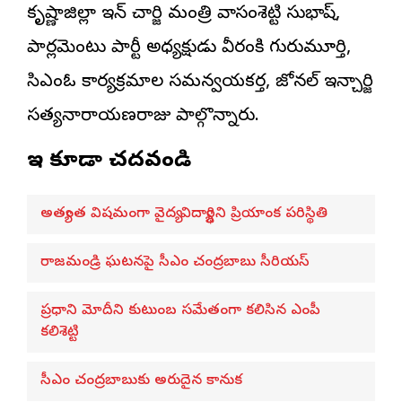
కృష్ణాజిల్లా ఇన్ చార్జి మంత్రి వాసంశెట్టి సుభాష్,
పార్లమెంటు పార్టీ అధ్యక్షుడు వీరంకి గురుమూర్తి,
సిఎంఓ కార్యక్రమాల సమన్వయకర్త, జోనల్ ఇన్చార్జి
సత్యనారాయణరాజు పాల్గొన్నారు.
ఇవి కూడా చదవండి
అత్యంత విషమంగా వైద్య విద్యార్థిని ప్రియాంక పరిస్థితి
రాజమండ్రి ఘటనపై సీఎం చంద్రబాబు సీరియస్
ప్రధాని మోదీని కుటుంబ సమేతంగా కలిసిన ఎంపీ
కలిశెట్టి
సీఎం చంద్రబాబుకు అరుదైన కానుక