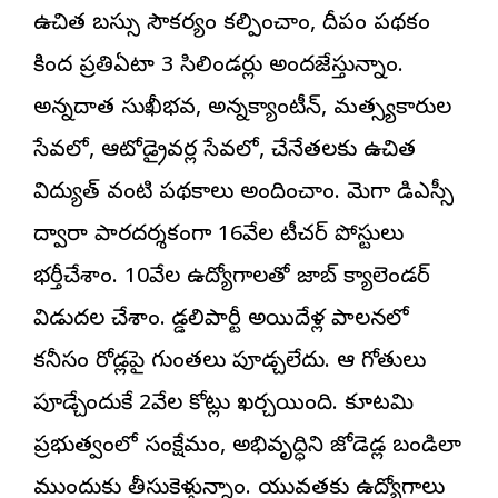
ఉచిత బస్సు సౌకర్యం కల్పించాం, దీపం పథకం
కింద ప్రతిఏటా 3 సిలిండర్లు అందజేస్తున్నాం.
అన్నదాత సుఖీభవ, అన్నక్యాంటీన్, మత్స్యకారుల
సేవలో, ఆటోడ్రైవర్ల సేవలో, చేనేతలకు ఉచిత
విద్యుత్ వంటి పథకాలు అందించాం. మెగా డిఎస్సీ
ద్వారా పారదర్శకంగా 16వేల టీచర్ పోస్టులు
భర్తీచేశాం. 10వేల ఉద్యోగాలతో జాబ్ క్యాలెండర్
విడుదల చేశాం. గొడ్డలిపార్టీ అయిదేళ్ల పాలనలో
కనీసం రోడ్లపై గుంత‌లు పూడ్చలేదు. ఆ గోతులు
పూడ్చేందుకే 2వేల కోట్లు ఖర్చయింది. కూటమి
ప్రభుత్వంలో సంక్షేమం, అభివృద్ధిని జోడెడ్ల బండిలా
ముందుకు తీసుకెళ్తున్నాం. యువతకు ఉద్యోగాలు