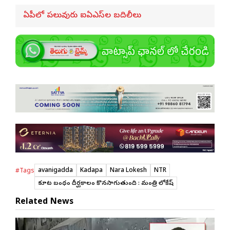
ఏపీలో పలువురు ఐఏఎస్‌ల బదిలీలు
avanigadda
Kadapa
Nara Lokesh
NTR
#Tags
కూటమి బంధం దీర్ఘకాలం కొనసాగుతుంది : మంత్రి లోకేష్
Related News