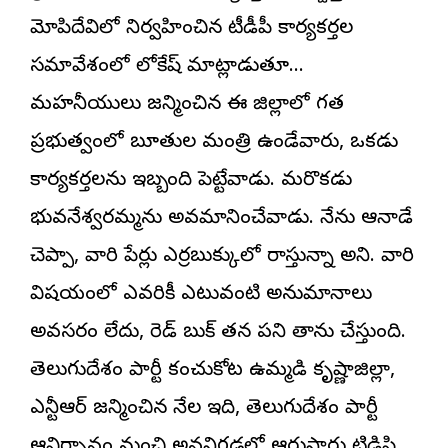
మోపిదేవిలో నిర్వహించిన టీడీపీ కార్యకర్తల
సమావేశంలో లోకేష్ మాట్లాడుతూ…
మహనీయులు జన్మించిన ఈ జిల్లాలో గత
ప్రభుత్వంలో బూతుల మంత్రి ఉండేవారు, ఒకడు
కార్యకర్తలను ఇబ్బంది పెట్టేవాడు. మరొకడు
భువనేశ్వరమ్మను అవమానించేవాడు. నేను ఆనాడే
చెప్పా, వారి పేర్లు ఎర్రబుక్కులో రాస్తున్నా అని. వారి
విషయంలో ఎవరికీ ఎటువంటి అనుమానాలు
అవసరం లేదు, రెడ్ బుక్ తన పని తాను చేస్తుంది.
తెలుగుదేశం పార్టీ కంచుకోట ఉమ్మడి కృష్ణాజిల్లా,
ఎన్టీఆర్ జన్మించిన నేల ఇది, తెలుగుదేశం పార్టీ
ఆవిర్భావం నుంచి అవ‌నిగ‌డ్డ‌లో ఆరుసార్లు టిడిపి,