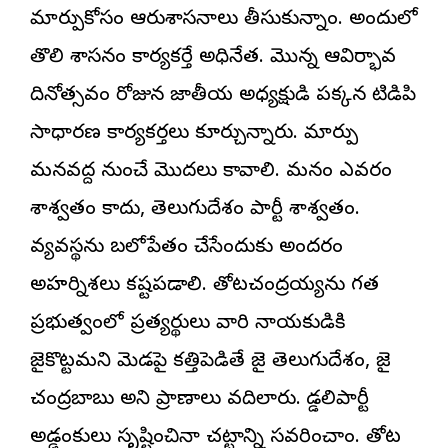
మార్పుకోసం ఆరుశాసనాలు తీసుకున్నాం. అందులో
తొలి శాసనం కార్యకర్తే అధినేత. మొన్న ఆవిర్భావ
దినోత్సవం రోజున జాతీయ అధ్యక్షుడి పక్కన టిడిపి
సాధారణ కార్యకర్తలు కూర్చున్నారు. మార్పు
మనవద్ద నుంచే మొదలు కావాలి. మనం ఎవరం
శాశ్వతం కాదు, తెలుగుదేశం పార్టీ శాశ్వతం.
వ్యవస్థను బలోపేతం చేసేందుకు అందరం
అహర్నిశలు కష్టపడాలి. తోటచంద్రయ్యను గత
ప్రభుత్వంలో ప్రత్యర్థులు వారి నాయకుడికి
జైకొట్టమని మెడపై కత్తిపెడితే జై తెలుగుదేశం, జై
చంద్రబాబు అని ప్రాణాలు వదిలారు. గొడ్డలిపార్టీ
అడ్డంకులు సృష్టించినా చట్టాన్ని సవరించాం. తోట