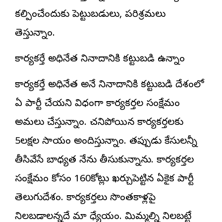
కల్పించేందుకు పెట్టుబడులు, పరిశ్రమలు
తెస్తున్నాం.
కార్యకర్తే అధినేత నినాదానికి కట్టుబడి ఉన్నాం
కార్యకర్తే అధినేత అనే నినాదానికి కట్టుబడి దేశంలో
ఏ పార్టీ చేయని విధంగా కార్యకర్తల సంక్షేమం
అమలు చేస్తున్నాం. చనిపోయిన కార్యకర్తలకు
5లక్షల సాయం అందిస్తున్నాం. తప్పుడు కేసులన్నీ
తీసివేసే బాధ్యత నేను తీసుకున్నాను. కార్యకర్తల
సంక్షేమం కోసం 160కోట్లు ఖర్చుపెట్టిన ఏకైక పార్టీ
తెలుగుదేశం. కార్యకర్తలు సొంతకాళ్లపై
నిలబడాలన్నదే మా ధ్యేయం. మిమ్మల్ని నిలబట్టే