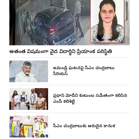
అత్యంత విషమంగా వైద్య విద్యార్థిని ప్రియాంక పరిస్థితి
రాజమండ్రి ఘటనపై సీఎం చంద్రబాబు
సీరియస్
ప్రధాని మోదీని కుటుంబ సమేతంగా కలిసిన
ఎంపీ కలిశెట్టి
సీఎం చంద్రబాబుకు అరుదైన కానుక