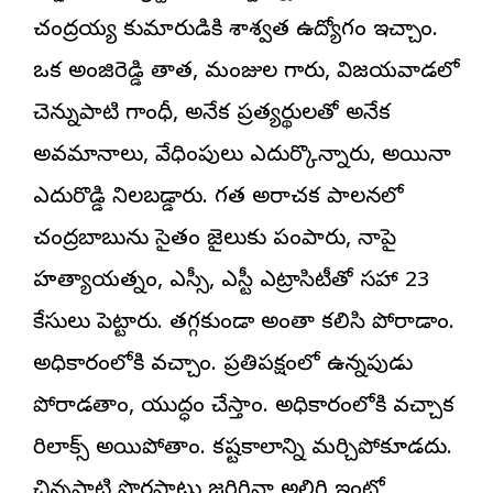
చంద్రయ్య కుమారుడికి శాశ్వత ఉద్యోగం ఇచ్చాం.
ఒక అంజిరెడ్డి తాత, మంజుల గారు, విజయవాడలో
చెన్నుపాటి గాంధీ, అనేక ప్రత్యర్థులతో అనేక
అవమానాలు, వేధింపులు ఎదుర్కొన్నారు, అయినా
ఎదురొడ్డి నిలబడ్డారు. గత అరాచక పాలనలో
చంద్రబాబును సైతం జైలుకు పంపారు, నాపై
హత్యాయత్నం, ఎస్సీ, ఎస్టీ ఎట్రాసిటీతో సహా 23
కేసులు పెట్టారు. త‌గ్గ‌కుండా అంతా క‌లిసి పోరాడాం.
అధికారంలోకి వ‌చ్చాం. ప్రతిపక్షంలో ఉన్నపుడు
పోరాడతాం, యుద్ధం చేస్తాం. అధికారంలోకి వచ్చాక
రిలాక్స్ అయిపోతాం. కష్టకాలాన్ని మర్చిపోకూడదు.
చిన్నపాటి పొరపాటు జరిగినా అలిగి ఇంట్లో