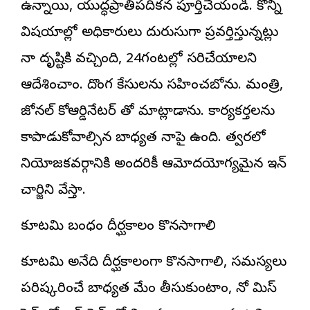
ఉన్నాయి, యుద్ధప్రాతిపదికన పూర్తిచేయండి. కొన్ని
విషయాల్లో అధికారులు దురుసుగా ప్రవర్తిస్తున్నట్లు
నా దృష్టికి వచ్చింది, 24గంటల్లో సరిచేయాలని
ఆదేశించాం. దొంగ కేసులను సహించబోను. మంత్రి,
జోనల్ కోఆర్డినేటర్ తో మాట్లాడాను. కార్యకర్తలను
కాపాడుకోవాల్సిన బాధ్యత నాపై ఉంది. త్వరలో
నియోజకవర్గానికి అందరికీ ఆమోదయోగ్యమైన ఇన్
చార్జిని వేస్తా.
కూటమి బంధం దీర్ఘకాలం కొనసాగాలి
కూటమి అనేది దీర్ఘకాలంగా కొనసాగాలి, సమస్యలు
పరిష్కరించే బాధ్యత మేం తీసుకుంటాం, నో మిస్