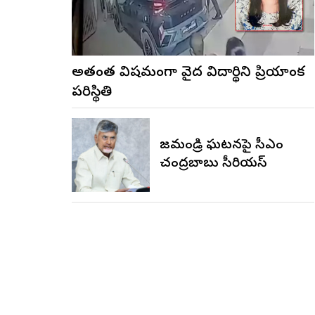
అత్యంత విషమంగా వైద్య విద్యార్థిని ప్రియాంక
పరిస్థితి
రాజమండ్రి ఘటనపై సీఎం
చంద్రబాబు సీరియస్