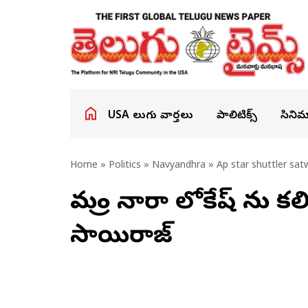
USA తెలుగు వార్తలు
పాలిటిక్స్
సినిమ
Home
»
Politics
»
Navyandhra
» Ap star shuttler sat
మంత్రి నారా లోకేష్ ను కలిసి
సాయిరాజ్