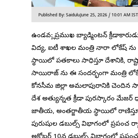
Published By: Saidulu
June 25, 2026 / 10:01 AM IS
ఉండవల్లి: ప్రముఖ బ్యాడ్మింటన్ క్రీడాకారుడ
విద్య, ఐటీ శాఖల మంత్రి నారా లోకేష్ న
స్థాయిలో పతకాలు సాధిస్తూ దేశానికి, రాష్ట్
సాయిరాజ్ ను ఈ సందర్భంగా మంత్రి లోకే
కోనసీమ జిల్లా అమలాపురానికి చెందిన సా
దేశ అత్యున్నత క్రీడా పురస్కారం మేజర్ ధ
జాతీయ, అంతర్జాతీయ స్థాయిలో రాణిస్తూ
పురుషుల డబుల్స్ విభాగంలో ప్రపంచ ర్యా
అక్టోబర్ 10న డబుల్స్ విభాగంలో ప్రప