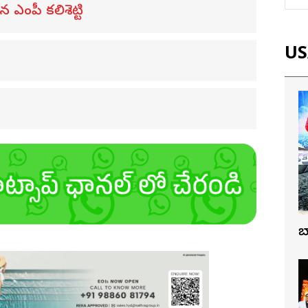
ఎంపీ కలిశెట్టి
USA
బ