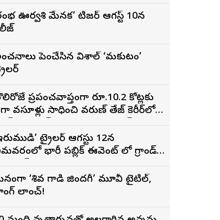
రంభ ఊర్వశి మేనక’ టీజర్ ఆగస్ట్ 10న
ిలీజ్
ంచనాలు పెంచేసిన విశాల్ ‘మకుటం’
్రైలర్
ొలిరోజే ప్రపంచవ్యాప్తంగా రూ.10.2 కోట్లకు
ైగా వసూళ్లు సాధించి వరుణ్ తేజ్ కెరీర్‌లోనే
ిగ్గెస్ట్ ఓపెనింగ్‌గా నిలిచిన ‘కొరియన్
నకరాజు’
ఇరుముడి’ ట్రైలర్ ఆగస్టు 12న
ీమవరంలో భారీ పబ్లిక్ ఈవెంట్ లో గ్రాండ్
ా లాంచ్
నంగా ‘శివ గాడి జింద‌గీ’ మూవీ టైటిల్,
ాంగ్ లాంచ్!