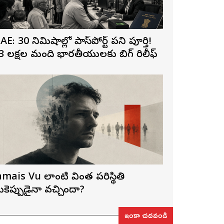
AE: 30 నిమిషాల్లో పాస్‌పోర్ట్ పని పూర్తి!
3 లక్షల మంది భారతీయులకు బిగ్ రిలీఫ్
amais Vu లాంటి వింత పరిస్థితి
ీకెప్పుడైనా వచ్చిందా?
ఇంకా చదవండి