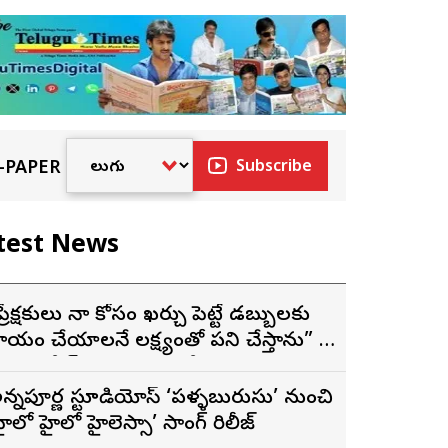
-PAPER
Subscribe
test News
ప్రేక్షకులు నా కోసం ఖర్చు పెట్టే డబ్బులకు
్యాయం చేయాలనే లక్ష్యంతో పని చేస్తాను” –
దందా’ ఫేమ్ దొర సాయి తేజ
న్నపూర్ణ స్టూడియోస్ ‘పళ్ళబురుసు’ నుంచి
హైలో హైలో హైలెస్సా’ సాంగ్ రిలీజ్