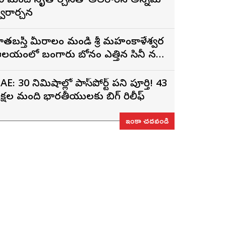
0 మంది నృత్యార్చనతో అలరారిన అన్నమ
్వరార్చన
ాతబస్తీ మీరాలం మండి శ్రీ మహంకాళేశ్వర
లయంలో బంగారు బోనం ఎత్తిన సినీ నటి,
ిర్మాత నిహారిక కొణిదెల
AE: 30 నిమిషాల్లో పాస్‌పోర్ట్ పని పూర్తి! 43
క్షల మంది భారతీయులకు బిగ్ రిలీఫ్
ఇంకా చదవండి