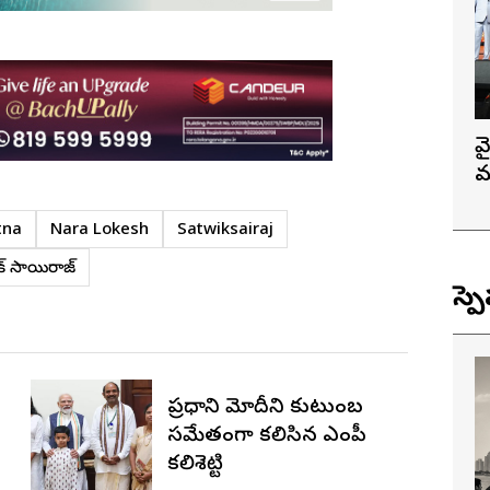
వ
మ
tna
Nara Lokesh
Satwiksairaj
విక్ సాయిరాజ్
స్ప
ప్రధాని మోదీని కుటుంబ
సమేతంగా కలిసిన ఎంపీ
కలిశెట్టి