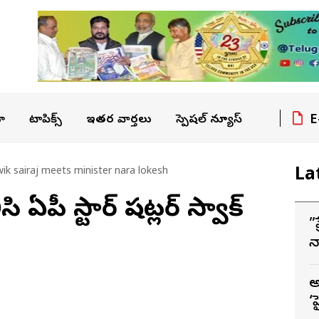
E
ా
టాపిక్స్
ఇతర వార్తలు
స్పెషల్ న్యూస్
La
wik sairaj meets minister nara lokesh
 ఏపీ స్టార్ షట్లర్ సాత్విక్
”
న
‘
అ
‘