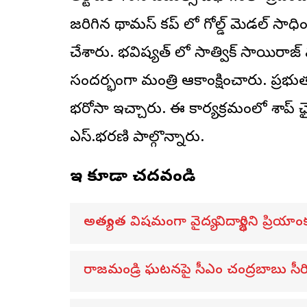
జరిగిన థామస్ కప్ లో గోల్డ్ మెడల్ సాధిం
చేశారు. భవిష్యత్ లో సాత్విక్ సాయిరా
సందర్భంగా మంత్రి ఆకాంక్షించారు. ప్
భరోసా ఇచ్చారు. ఈ కార్యక్రమంలో శాప్ 
ఎస్.భరణి పాల్గొన్నారు.
ఇవి కూడా చదవండి
అత్యంత విషమంగా వైద్య విద్యార్థిని ప్రియాంక
రాజమండ్రి ఘటనపై సీఎం చంద్రబాబు సీ