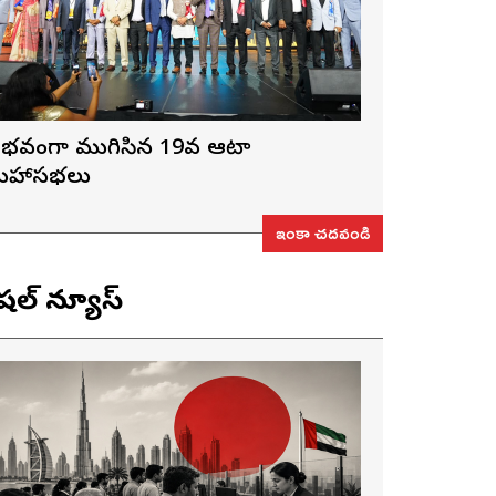
ైభవంగా ముగిసిన 19వ ఆటా
హాసభలు
ఇంకా చదవండి
ెషల్ న్యూస్