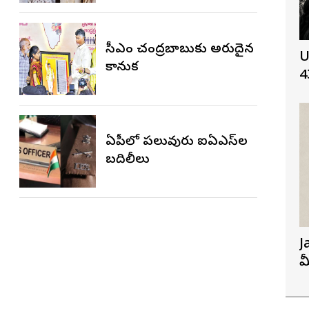
సీఎం చంద్రబాబుకు అరుదైన
U
కానుక
4
ఏపీలో పలువురు ఐఏఎస్‌ల
బదిలీలు
J
మ