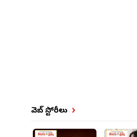
వెబ్ స్టోరీలు