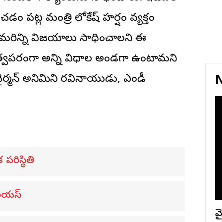
చడం పట్ల మంత్రి లోకేష్ హర్షం వ్యక్తం
జ్ మరిన్ని విజయాలు సాధించాలని ఈ
రభుత్వపరంగా అన్ని విధాల అండగా ఉంటామని
ఛైర్మన్ అనిమిని రవినాయుడు, ఎండీ
N
 పరిస్థితి
రియస్
వై