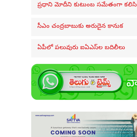
ప్రధాని మోదీని కుటుంబ సమేతంగా కలిసిన 
సీఎం చంద్రబాబుకు అరుదైన కానుక
ఏపీలో పలువురు ఐఏఎస్‌ల బదిలీలు