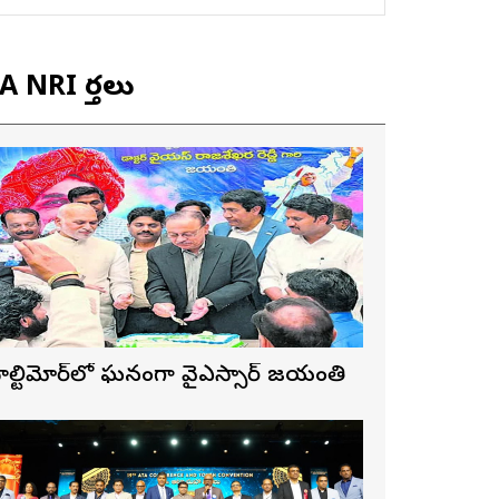
 NRI వార్తలు
ాల్టిమోర్‌లో ఘనంగా వైఎస్సార్‌ జయంతి