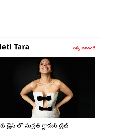
eti Tara
అన్నీ చూడండి
ట్ డ్రెస్ లో నుస్ర‌త్ గ్లామ‌ర్ ట్రీట్