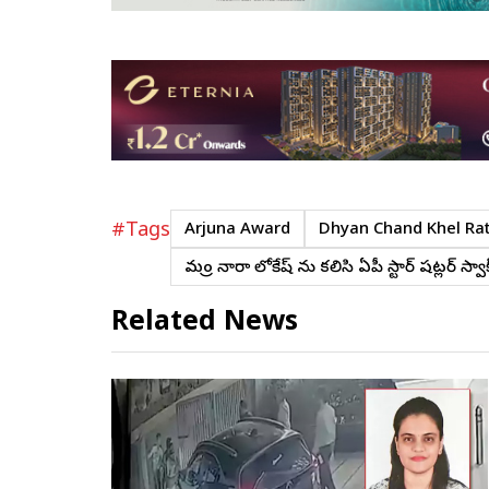
#Tags
Arjuna Award
Dhyan Chand Khel Ra
మంత్రి నారా లోకేష్ ను కలిసి ఏపీ స్టార్ షట్లర్ సాత్
Related News