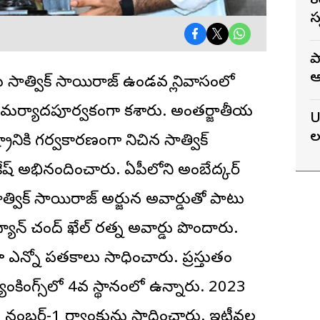
8
స
T
ప
ఆ
ు సాత్విక్
సాయిరాజ్
ఉండవల్లి నివాసంలో
న
ు మర్యాదపూర్వకంగా కలిశారు. అంతర్జాతీయ
U
ల
రానికి గర్వకారణంగా నిలిచిన సాత్విక్
ష్ అభినందించారు. ఏపీలోని అంబేద్కర్
త్విక్ సాయిరాజ్ అర్జున అవార్డుతో పాటు
్యాన్ చంద్ ఖేల్ రత్న అవార్డు పొందారు.
 ఎన్నో పతకాలు సాధించారు. ప్రస్తుతం
ంకింగ్స్‌లో 4వ స్థానంలో ఉన్నారు. 2023
ంచ నంబర్-1 ర్యాంకును సాధించారు. ఇటీవల