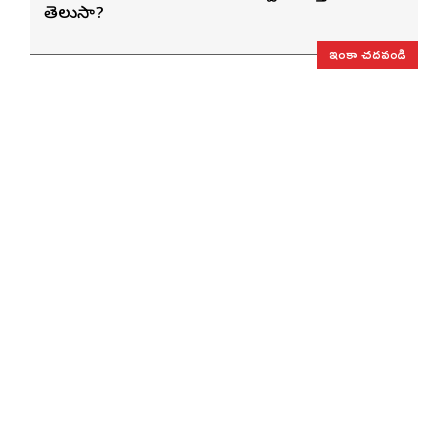
తెలుసా?
ఇంకా చదవండి