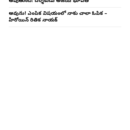
అవుతుంది: దర్శకుడు అజయ్ భూపతి
అవును! ఎంపిక విషయంలో నాకు చాలా ఓపిక –
హీరోయిన్ రితిక నాయక్