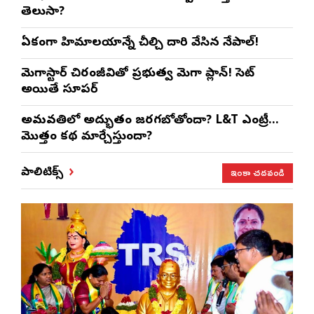
తెలుసా?
ఏకంగా హిమాలయాన్నే చీల్చి దారి వేసిన నేపాల్!
మెగాస్టార్ చిరంజీవితో ప్రభుత్వ మెగా ప్లాన్! సెట్
అయితే సూపర్
అమరావతిలో అద్భుతం జరగబోతోందా? L&T ఎంట్రీ…
మొత్తం కథ మార్చేస్తుందా?
ఇంకా చదవండి
పాలిటిక్స్