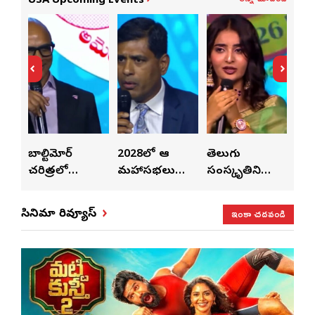
USA Upcoming Events
లపై
బాల్టిమోర్
2028లో ఆటా
తెలుగు
పెట
చరిత్రలో
మహాసభలు
సంస్కృతిని
పెట్
వీన్
నిలిచిపోయే
జరిగేది అక్కడే:
ఏకం
వీల
వేడుక ఇది: శ్రీధర్
సతీష్ రెడ్డి
చేస్తున్నారు:
విధా
ఇంకా చదవండి
సినిమా రివ్యూస్
బానాల
అనన్య నాగళ్ల
సభల
సీఎ
భట్ట