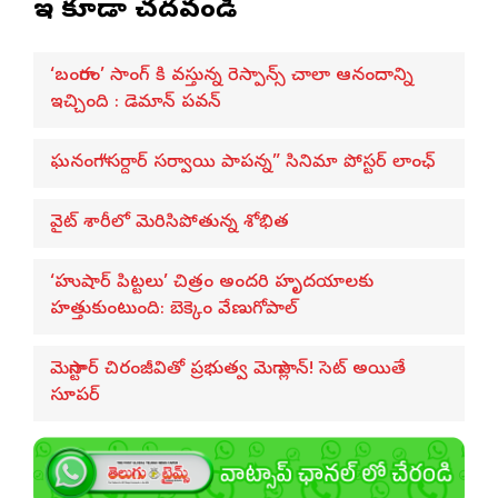
ఇవి కూడా చదవండి
‘బంగారం’ సాంగ్ కి వస్తున్న రెస్పాన్స్ చాలా ఆనందాన్ని
ఇచ్చింది : డెమాన్ పవన్
ఘనంగా “సర్దార్ సర్వాయి పాపన్న” సినిమా పోస్టర్ లాంఛ్
వైట్ శారీలో మెరిసిపోతున్న శోభిత
‘హుషార్‌ పిట్టలు’ చిత్రం అందరి హృదయాలకు
హత్తుకుంటుంది: బెక్కెం వేణుగోపాల్‌
మెగాస్టార్ చిరంజీవితో ప్రభుత్వ మెగా ప్లాన్! సెట్ అయితే
సూపర్