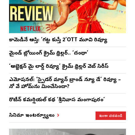
కామెడీనే ఆస్తి: ‘గట్ట కుస్తీ 2’OTT మూవి రివ్యూ
మైండ్ బ్లోయింగ్ క్రైమ్ థ్రిల్లర్.. ‘దంధా’
‘అబ్జెక్ష‌న్ మై లార్డ్ రివ్యూ’ క్రైమ్ థ్రిల్ల‌ర్ వెబ్ సిరీస్
ఎమోష‌న‌ల్‌: ‘స్పైడర్ మ్యాన్ బ్రాండ్ న్యూ డే’ రివ్యూ –
నో వే హోమ్‌ను మించేసిందా?
రొటీన్‌ కమర్షియల్‌ కథ ‘శ్రీనివాస మంగాపురం’
ఇంకా చదవండి
సినిమా ఇంటర్వ్యూలు