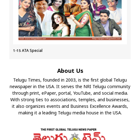
1-15 ATA Special
About Us
Telugu Times, founded in 2003, is the first global Telugu
newspaper in the USA. It serves the NRI Telugu community
through print, ePaper, portal, YouTube, and social media.
With strong ties to associations, temples, and businesses,
it also organizes events and Business Excellence Awards,
making it a leading Telugu media house in the USA.