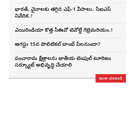
భారత్, చైనాలకు తగ్గిన ఎఫ్-1 వీసాలు.. సీఐఎస్
నివేదిక..!
ఎయిరిండియా కొత్త సీఈవోగా టెవోల్డే గెబ్రెమరియం..!
ఆగస్టు 15న పొలిటికల్ బాంబ్ పేలనుందా?
పంచారామ క్షేత్రాలను జాతీయ టెంపుల్ టూరిజం
సర్క్యూట్‌గా అభివృద్ధి చేయాలి
ఇంకా చదవండి