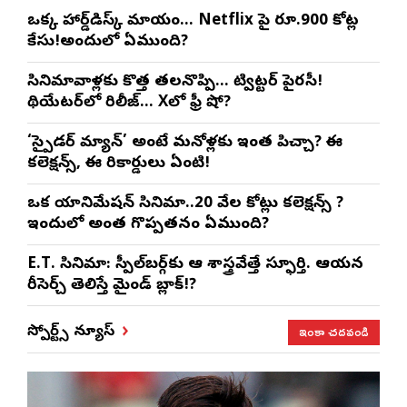
ఒక్క హార్డ్‌డిస్క్ మాయం… Netflix పై రూ.900 కోట్ల
కేసు!అందులో ఏముంది?
సినిమావాళ్లకు కొత్త తలనొప్పి… ట్విట్టర్ పైరసీ!
థియేటర్‌లో రిలీజ్… Xలో ఫ్రీ షో?
‘స్పైడర్ మ్యాన్’ అంటే మనోళ్లకు ఇంత పిచ్చా? ఈ
కలెక్షన్స్, ఈ రికార్డులు ఏంటి!
ఒక యానిమేషన్ సినిమా..20 వేల కోట్లు కలెక్షన్స్ ?
ఇందులో అంత గొప్పతనం ఏముంది?
E.T. సినిమా: స్పీల్‌బర్గ్‌కు ఆ శాస్త్రవేత్తే స్ఫూర్తి. ఆయన
రీసెర్చ్ తెలిస్తే మైండ్ బ్లాక్!?
ఇంకా చదవండి
స్పోర్ట్స్ న్యూస్