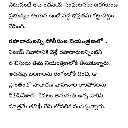
ఎటువంటి అవాంఛనీయ సంఘటనలు జరగకుండా
ప్రభుత్వం ఆయన ఇంటి వద్ద భద్రతను కట్టుదిట్టం
చేసింది.
రహదారులన్ని పోలీసుల నియంత్రణలో ..
విజయ్ నివాసానికి వెళ్లే రహదారులన్నింటినీ
పోలీసులు తమ నియంత్రణలోకి తీసుకున్నారు.
అదనపు బలగాలను రంగంలోకి దించి, ఆ
ప్రాంతంలో సాధారణ వాహనాల రాకపోకలను
నిలిపివేశారు. కేవలం అనుమతి ఉన్న వారిని
మాత్రమే తనిఖీ చేసి లోపలికి పంపిస్తున్నారు.