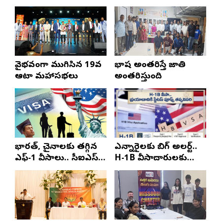
వైభవంగా ముగిసిన 19వ
భాష అంతరిస్తే జాతి
ఆటా మహాసభలు
అంతరిస్తుంది
భారత్, చైనాలకు తగ్గిన
ఎన్నారైలకు బిగ్ అలర్ట్..
ఎఫ్-1 వీసాలు.. సీఐఎస్
H-1B వీసాదారులకు
నివేదిక..!
ప్రయాణ సమయంలో
స్టేటస్ ప్రూఫ్స్ తప్పనిసరి..!