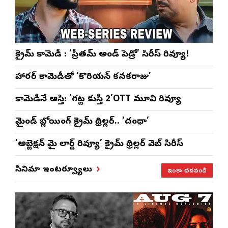
క్రైమ్ కామెడీ : ‘ప్రీతమ్ అండ్ పెడ్రో’ సిరీస్ రివ్యూ!
హారర్ కామెడీతో ‘కొరియన్ కనకరాజు’
కామెడీనే ఆస్తి: ‘గట్ట కుస్తీ 2’OTT మూవి రివ్యూ
మైండ్ బ్లోయింగ్ క్రైమ్ థ్రిల్లర్.. ‘దంధా’
‘అబ్జెక్ష‌న్ మై లార్డ్ రివ్యూ’ క్రైమ్ థ్రిల్ల‌ర్ వెబ్ సిరీస్
ఇంకా చదవండి
సినిమా ఇంటర్వ్యూలు