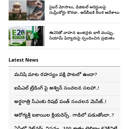
సైబర్ మోసాలు, డిజిటల్ అరెస్టులపై
సుప్రీంకోర్టు కొరడా.. ఆర్‌బీఐకి కీలక ఆదేశాలు
ఈ20తో వాహన ఇంజిన్లకు భారీ ముప్పు..
సియామ్ ఫిర్యాదుపై స్పందించిన ప్రభుత్వం
Latest News
మనిషి మాట రహస్యం పక్షి పాటలో ఉందా?
ఐపీఎల్ ట్రేడింగ్ పై అశ్విన్ సంచలన సలహా..!
అర్థరాత్రి సీఎంకు రిషభ్ పంత్ సంచలన మెసేజ్..!
ఆరోగ్యశ్రీ బకాయిల క్లియరెన్స్.. గాడిలో పడుతోందా..?