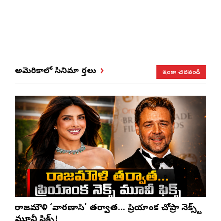
ఇంకా చదవండి
అమెరికాలో సినిమా వార్తలు
రాజమౌళి ‘వారణాసి’ తర్వాత… ప్రియాంక చోప్రా నెక్స్ట్
మూవీ ఫిక్స్!