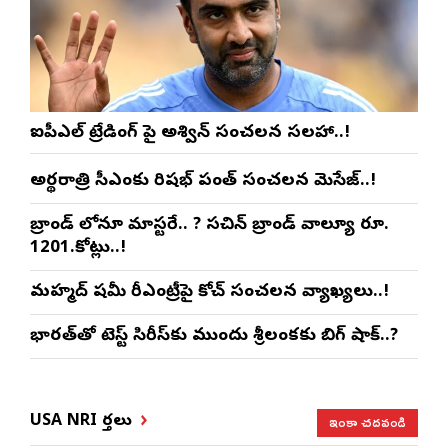
ఐపీఎల్ ట్రేడింగ్ పై అశ్విన్ సంచలన సలహా..!
అర్థరాత్రి సీఎంకు రిషభ్ పంత్ సంచలన మెసేజ్..!
బ్రాండ్ లోనూ మాస్టరే.. ? సచిన్ బ్రాండ్ వాల్యూ రూ.
1201.కోట్లు..!
మహ్మద్ షమీ రీఎంట్రీపై కోచ్ సంచలన వ్యాఖ్యలు..!
భారత్‌తో టెస్ట్ సిరీస్‌కు ముందు శ్రీలంకకు బిగ్ షాక్..?
ఇంకా చదవండి
USA NRI వార్తలు