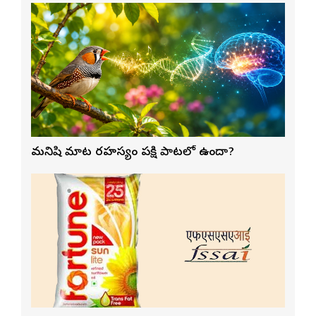
మనిషి మాట రహస్యం పక్షి పాటలో ఉందా?