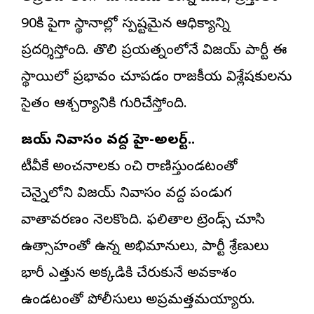
90కి పైగా స్థానాల్లో స్పష్టమైన ఆధిక్యాన్ని
ప్రదర్శిస్తోంది. తొలి ప్రయత్నంలోనే విజయ్ పార్టీ ఈ
స్థాయిలో ప్రభావం చూపడం రాజకీయ విశ్లేషకులను
సైతం ఆశ్చర్యానికి గురిచేస్తోంది.
విజయ్ నివాసం వద్ద హై-అలర్ట్..
టీవీకే అంచనాలకు మించి రాణిస్తుండటంతో
చెన్నైలోని విజయ్ నివాసం వద్ద పండుగ
వాతావరణం నెలకొంది. ఫలితాల ట్రెండ్స్ చూసి
ఉత్సాహంతో ఉన్న అభిమానులు, పార్టీ శ్రేణులు
భారీ ఎత్తున అక్కడికి చేరుకునే అవకాశం
ఉండటంతో పోలీసులు అప్రమత్తమయ్యారు.