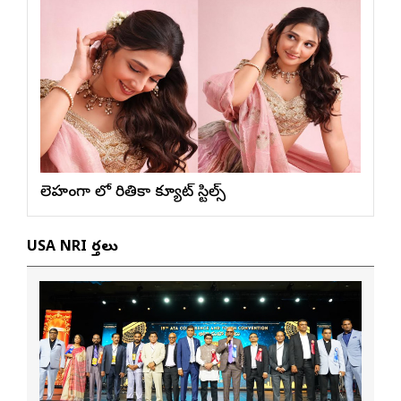
లెహంగా లో రితికా క్యూట్ స్టిల్స్
USA NRI వార్తలు