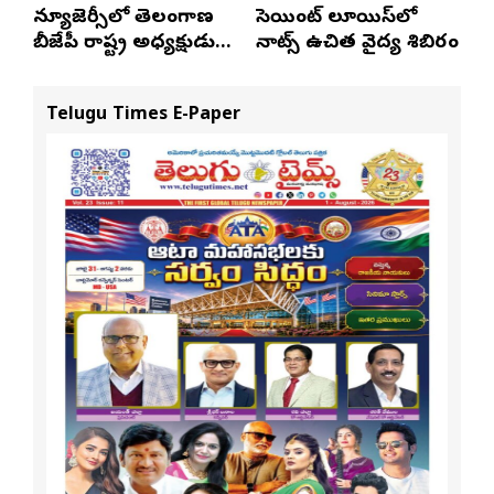
న్యూజెర్సీలో తెలంగాణ
సెయింట్ లూయిస్‌లో
బీజేపీ రాష్ట్ర అధ్యక్షుడు
నాట్స్ ఉచిత వైద్య శిబిరం
ఎన్. రాంచందర్‌రావుకు
ఘన స్వాగతం
Telugu Times E-Paper