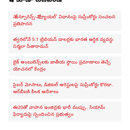
ఇవి కూడా చదవండి
నో ఇన్సూరెన్స్-నో ఫ్యూయల్’ విధానంపై సుప్రీంకోర్టు సంచలన
ప్రతిపాదన
త్వరలోనే 5.1 ట్రిలియన్ డాలర్లకు భారత ఆర్థిక వ్యవస్థ:
నిర్మలా సీతారామన్
బైక్ అంబులెన్స్‌లకు జాతీయ స్థాయి ప్రమాణాలు తెచ్చే
యోచనలో కేంద్రం
సైబర్ మోసాలు, డిజిటల్ అరెస్టులపై సుప్రీంకోర్టు కొరడా..
ఆర్‌బీఐకి కీలక ఆదేశాలు
ఈ20తో వాహన ఇంజిన్లకు భారీ ముప్పు.. సియామ్
ఫిర్యాదుపై స్పందించిన ప్రభుత్వం