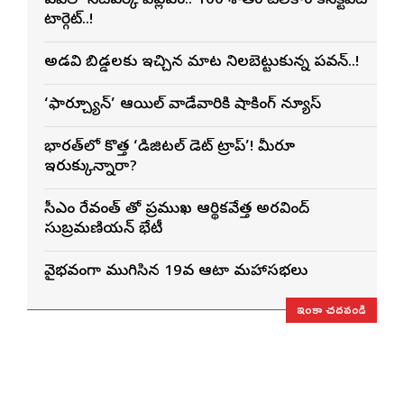
ఏపీలో నెట్‌వర్క్ విప్లవం.. 100 శాతం టెలికాం కనెక్టివిటీ
టార్గెట్..!
అడవి బిడ్డలకు ఇచ్చిన మాట నిలబెట్టుకున్న పవన్..!
‘ఫార్చ్యూన్’ ఆయిల్ వాడేవారికి షాకింగ్ న్యూస్
భారత్‌లో కొత్త ‘డిజిటల్ డెట్ ట్రాప్’! మీరూ
ఇరుక్కున్నారా?
సీఎం రేవంత్ తో ప్రముఖ ఆర్థికవేత్త అరవింద్‌
సుబ్రమణియన్ భేటీ
వైభవంగా ముగిసిన 19వ ఆటా మహాసభలు
ఇంకా చదవండి