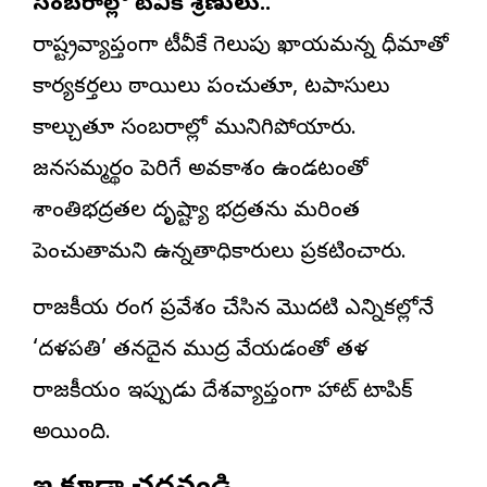
సంబరాల్లో టీవీకే శ్రేణులు..
రాష్ట్రవ్యాప్తంగా టీవీకే గెలుపు ఖాయమన్న ధీమాతో
కార్యకర్తలు మిఠాయిలు పంచుతూ, టపాసులు
కాల్చుతూ సంబరాల్లో మునిగిపోయారు.
జనసమ్మర్థం పెరిగే అవకాశం ఉండటంతో
శాంతిభద్రతల దృష్ట్యా భద్రతను మరింత
పెంచుతామని ఉన్నతాధికారులు ప్రకటించారు.
రాజకీయ రంగ ప్రవేశం చేసిన మొదటి ఎన్నికల్లోనే
‘దళపతి’ తనదైన ముద్ర వేయడంతో తమిళ
రాజకీయం ఇప్పుడు దేశవ్యాప్తంగా హాట్ టాపిక్
అయింది.