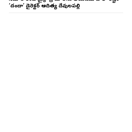
‘దందా’ డైరెక్ట‌ర్ ఆదిత్య దేవులపల్లి