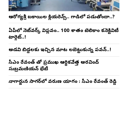
ఆరోగ్యశ్రీ బకాయిల క్లియరెన్స్.. గాడిలో పడుతోందా..?
ఏపీలో నెట్‌వర్క్ విప్లవం.. 100 శాతం టెలికాం కనెక్టివిటీ
టార్గెట్..!
అడవి బిడ్డలకు ఇచ్చిన మాట నిలబెట్టుకున్న పవన్..!
సీఎం రేవంత్ తో ప్రముఖ ఆర్థికవేత్త అరవింద్‌
సుబ్రమణియన్ భేటీ
నాగార్జున సాగ‌ర్‌లో వరుణ యాగం : సీఎం రేవంత్ రెడ్డి