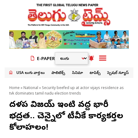
E-PAPER
USA తెలుగు వార్తలు
పాలిటిక్స్
సినిమా
టాపిక్స్
స్పెషల్ న్యూస్
Home
»
National
» Security beefed up at actor vijays residence as
tvk dominates tamil nadu election trends
దళపతి విజయ్ ఇంటి వద్ద భారీ
భద్రత.. చెన్నైలో టీవీకే కార్యకర్తల
కోలాహలం!