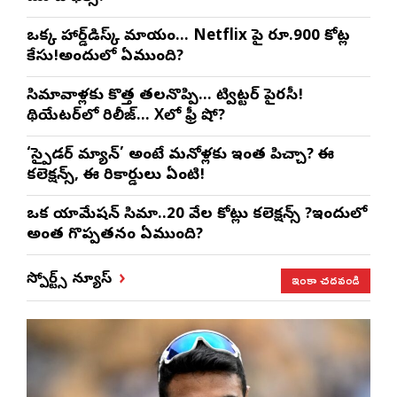
ఒక్క హార్డ్‌డిస్క్ మాయం… Netflix పై రూ.900 కోట్ల
కేసు!అందులో ఏముంది?
సినిమావాళ్లకు కొత్త తలనొప్పి… ట్విట్టర్ పైరసీ!
థియేటర్‌లో రిలీజ్… Xలో ఫ్రీ షో?
‘స్పైడర్ మ్యాన్’ అంటే మనోళ్లకు ఇంత పిచ్చా? ఈ
కలెక్షన్స్, ఈ రికార్డులు ఏంటి!
ఒక యానిమేషన్ సినిమా..20 వేల కోట్లు కలెక్షన్స్ ?ఇందులో
అంత గొప్పతనం ఏముంది?
ఇంకా చదవండి
స్పోర్ట్స్ న్యూస్