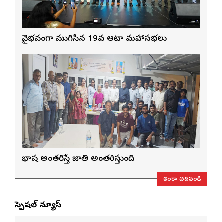
వైభవంగా ముగిసిన 19వ ఆటా మహాసభలు
భాష అంతరిస్తే జాతి అంతరిస్తుంది
ఇంకా చదవండి
స్పెషల్ న్యూస్