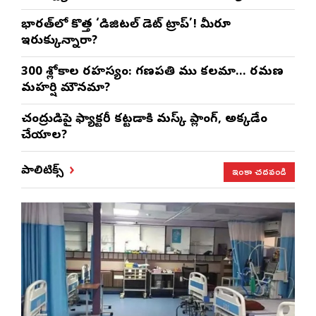
భారత్‌లో కొత్త ‘డిజిటల్ డెట్ ట్రాప్’! మీరూ
ఇరుక్కున్నారా?
300 శ్లోకాల రహస్యం: గణపతి ముని కలమా… రమణ
మహర్షి మౌనమా?
చంద్రుడిపై ఫ్యాక్టరీ కట్టడానికి మస్క్ ప్లానింగ్, అక్కడేం
చేయాలని?
ఇంకా చదవండి
పాలిటిక్స్