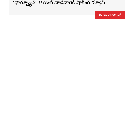
‘ఫార్చ్యూన్’ ఆయిల్ వాడేవారికి షాకింగ్ న్యూస్
ఇంకా చదవండి