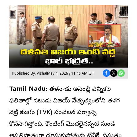
Published By: Vishal
May 4, 2026 / 11:45 AM IST
Tamil Nadu:
తమిళనాడు అసెంబ్లీ ఎన్నికల
ఫలితాల్లో నటుడు విజయ్ నేతృత్వంలోని
తమిళగ
వెట్రి కజగం
(TVK) సంచలన పర్వాన్ని
కొనసాగిస్తోంది. కౌంటింగ్ మొదలైనప్పటి నుండి
అప్రతిహతంగా దూసుకుపోతున్న టీవీకే, ప్రస్తుతం