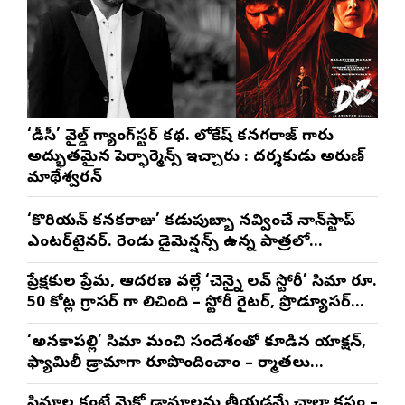
‘డీసీ’ వైల్డ్ గ్యాంగ్‌స్టర్ కథ. లోకేష్ కనగరాజ్ గారు
అద్భుతమైన పెర్ఫార్మెన్స్ ఇచ్చారు : దర్శకుడు అరుణ్
మాథేశ్వరన్
‘కొరియన్ కనకరాజు’ కడుపుబ్బా నవ్వించే నాన్‌స్టాప్
ఎంటర్‌టైనర్. రెండు డైమెన్షన్స్ ఉన్న పాత్రలో
నటించడం చాలా సంతృప్తినిచ్చింది : వరుణ్ తేజ్
ప్రేక్షకుల ప్రేమ, ఆదరణ వల్లే ‘చెన్నై లవ్ స్టోరీ’ సినిమా రూ.
50 కోట్ల గ్రాసర్ గా నిలిచింది – స్టోరీ రైటర్, ప్రొడ్యూసర్
సాయి రాజేష్
‘అనకాపల్లి’ సినిమాని మంచి సందేశంతో కూడిన యాక్షన్,
ఫ్యామిలీ డ్రామాగా రూపొందించాం – నిర్మాతలు
త్రినాథరావు నక్కిన, కాండ్రేగుల నాయుడు
సినిమాల కంటే మైక్రో డ్రామాలను తీయడమే చాలా కష్టం –