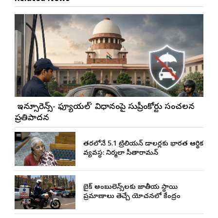
నో ఇన్సూరెన్స్-నో ఫ్యూయల్’ విధానంపై సుప్రీంకోర్టు సంచలన
ప్రతిపాదన
త్వరలోనే 5.1 ట్రిలియన్ డాలర్లకు భారత ఆర్థిక
వ్యవస్థ: నిర్మలా సీతారామన్
బైక్ అంబులెన్స్‌లకు జాతీయ స్థాయి
ప్రమాణాలు తెచ్చే యోచనలో కేంద్రం