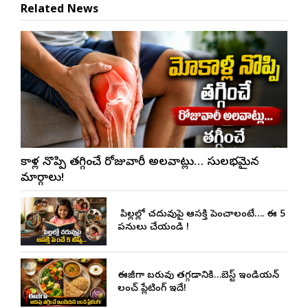
Related News
మోకాళ్ల నొప్పి తగ్గించే రోజువారీ అలవాట్లు… సులభమైన
మార్గాలు!
మీ పిల్లల్లో చదువుపై ఆసక్తి పెంచాలంటే…. ఈ 5
పనులు చేయండి !
ఈజీగా బరువు తగ్గడానికి…బెస్ట్ ఇండియన్
లంచ్ ప్లేటింగ్ ఇదే!