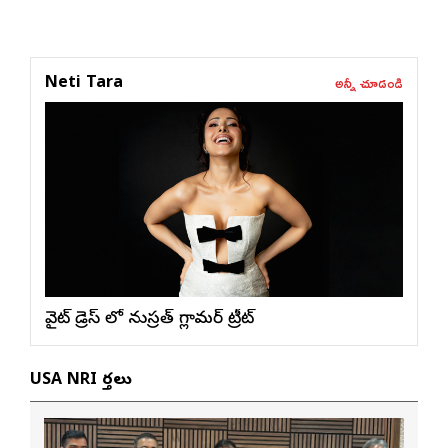
అన్నీ చూడండి
Neti Tara
వైట్ డ్రెస్ లో నుస్ర‌త్ గ్లామ‌ర్ ట్రీట్
USA NRI వార్తలు