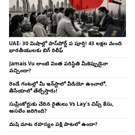
UAE: 30 నిమిషాల్లో పాస్‌పోర్ట్ పని పూర్తి! 43 లక్షల మంది
భారతీయులకు బిగ్ రిలీఫ్
Jamais Vu లాంటి వింత పరిస్థితి మీకెప్పుడైనా
వచ్చిందా?
రెండే గంటల్లో మీ ఇన్‌స్టాలో వీడియో ఉంచాలో,
తీసేయాలో తేల్చేస్తారు!
సుప్రీంకోర్టుకు చేరిన రైతులు Vs Lay’s చిప్స్‌ కేసు,
అసలేం జరిగింది?
మనిషి మాట రహస్యం పక్షి పాటలో ఉందా?