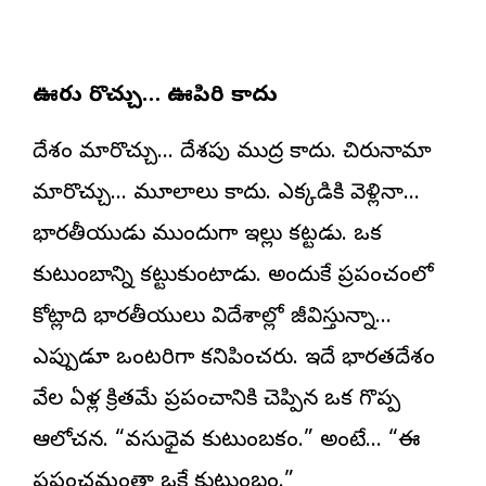
ఊరు మారొచ్చు… ఊపిరి కాదు
దేశం మారొచ్చు… దేశపు ముద్ర కాదు. చిరునామా
మారొచ్చు… మూలాలు కాదు. ఎక్కడికి వెళ్లినా…
భారతీయుడు ముందుగా ఇల్లు కట్టడు. ఒక
కుటుంబాన్ని కట్టుకుంటాడు. అందుకే ప్రపంచంలో
కోట్లాది భారతీయులు విదేశాల్లో జీవిస్తున్నా…
ఎప్పుడూ ఒంటరిగా కనిపించరు. ఇదే భారతదేశం
వేల ఏళ్ల క్రితమే ప్రపంచానికి చెప్పిన ఒక గొప్ప
ఆలోచన. “వసుధైవ కుటుంబకం.” అంటే… “ఈ
ప్రపంచమంతా ఒకే కుటుంబం.”