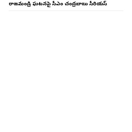
రాజమండ్రి ఘటనపై సీఎం చంద్రబాబు సీరియస్