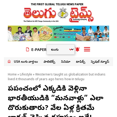
E-PAPER
USA తెలుగు వార్తలు
పాలిటిక్స్
సినిమా
టాపిక్స్
స్పెషల్ న్యూస్
Home
»
Lifestyle
» Westerners taught us globalization but indians
lived it thousands of years ago heres how in telugu
ప్రపంచంలో ఎక్కడికి వెళ్లినా
భారతీయుడికి “మనవాళ్లు” ఎలా
దొరుకుతారు? వేల ఏళ్ల క్రితమే