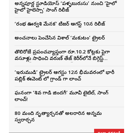
అన్నపూర్ణ స్టూడియోస్ ‘పళ్ళబురుసు’ నుంచి ‘హైలో
హైలో హైలెస్సా’ సాంగ్ రిలీజ్
‘రంభ ఊర్వశి మేనక’ టీజర్ ఆగస్ట్ 10న రిలీజ్
అంచనాలు పెంచేసిన విశాల్ ‘మకుటం’ ట్రైలర్
తొలిరోజే ప్రపంచవ్యాప్తంగా రూ.10.2 కోట్లకు పైగా
వసూళ్లు సాధించి వరుణ్ తేజ్ కెరీర్‌లోనే బిగ్గెస్ట్
ఓపెనింగ్‌గా నిలిచిన ‘కొరియన్ కనకరాజు’
‘ఇరుముడి’ ట్రైలర్ ఆగస్టు 12న భీమవరంలో భారీ
పబ్లిక్ ఈవెంట్ లో గ్రాండ్ గా లాంచ్
ఘనంగా ‘శివ గాడి జింద‌గీ’ మూవీ టైటిల్, సాంగ్
లాంచ్!
80 మంది నృత్యార్చనతో అలరారిన అన్నమ
స్వరార్చన
ఇంకా చదవండి