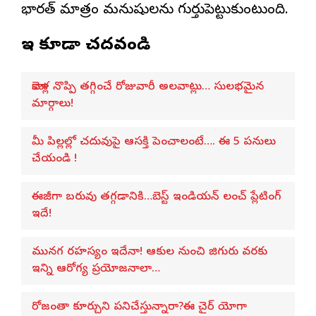
భారత్ మాత్రం మనుషులను గుర్తుపెట్టుకుంటుంది.
ఇవి కూడా చదవండి
మోకాళ్ల నొప్పి తగ్గించే రోజువారీ అలవాట్లు… సులభమైన
మార్గాలు!
మీ పిల్లల్లో చదువుపై ఆసక్తి పెంచాలంటే…. ఈ 5 పనులు
చేయండి !
ఈజీగా బరువు తగ్గడానికి…బెస్ట్ ఇండియన్ లంచ్ ప్లేటింగ్
ఇదే!
మునగ రహస్యం ఇదేనా! ఆకుల నుంచి జిగురు వరకు
ఇన్ని ఆరోగ్య ప్రయోజనాలా…
రోజంతా కూర్చుని పనిచేస్తున్నారా?ఈ చైర్ యోగా