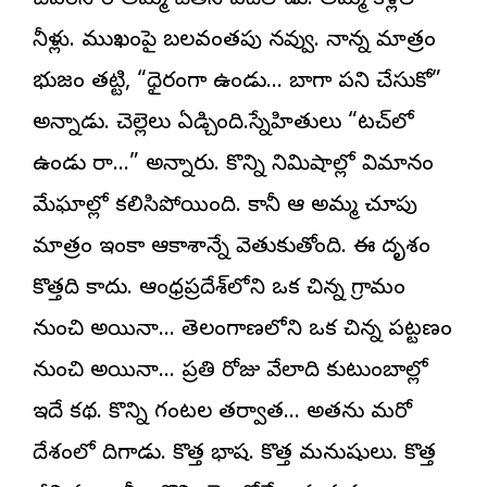
చివరిసారి అమ్మ చేతిని వదిలాడు. అమ్మ కళ్లలో
నీళ్లు. ముఖంపై బలవంతపు నవ్వు. నాన్న మాత్రం
భుజం తట్టి, “ధైర్యంగా ఉండు… బాగా పని చేసుకో”
అన్నాడు. చెల్లెలు ఏడ్చింది.స్నేహితులు “టచ్‌లో
ఉండు రా…” అన్నారు. కొన్ని నిమిషాల్లో విమానం
మేఘాల్లో కలిసిపోయింది. కానీ ఆ అమ్మ చూపు
మాత్రం ఇంకా ఆకాశాన్నే వెతుకుతోంది. ఈ దృశ్యం
కొత్తది కాదు.
ఆంధ్రప్రదేశ్‌
లోని ఒక చిన్న గ్రామం
నుంచి అయినా… తెలంగాణలోని ఒక చిన్న పట్టణం
నుంచి అయినా… ప్రతి రోజు వేలాది కుటుంబాల్లో
ఇదే కథ. కొన్ని గంటల తర్వాత… అతను మరో
దేశంలో దిగాడు. కొత్త భాష. కొత్త మనుషులు. కొత్త