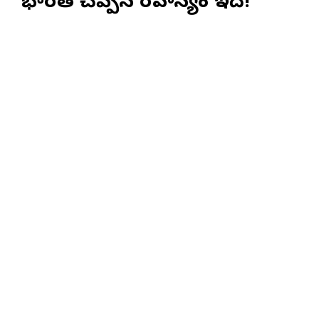
భారత్ చెప్పిన రహస్యం ఇదే!