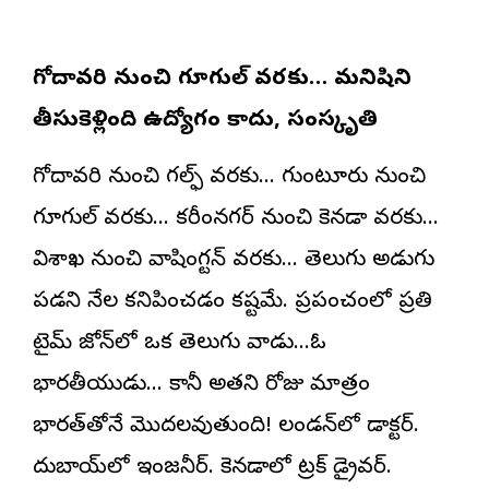
గోదావరి నుంచి గూగుల్ వరకు… మనిషిని
తీసుకెళ్లింది ఉద్యోగం కాదు, సంస్కృతి
గోదావరి నుంచి గల్ఫ్ వరకు… గుంటూరు నుంచి
గూగుల్ వరకు… కరీంనగర్ నుంచి కెనడా వరకు…
విశాఖ నుంచి వాషింగ్టన్ వరకు… తెలుగు అడుగు
పడని నేల కనిపించడం కష్టమే. ప్రపంచంలో ప్రతి
టైమ్ జోన్‌లో ఒక తెలుగు వాడు…ఓ
భారతీయుడు… కానీ అతని రోజు మాత్రం
భారత్‌తోనే మొదలవుతుంది! లండన్‌లో డాక్టర్.
దుబాయ్‌లో ఇంజనీర్. కెనడాలో ట్రక్ డ్రైవర్.