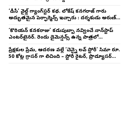
‘డీసీ’ వైల్డ్ గ్యాంగ్‌స్టర్ కథ. లోకేష్ కనగరాజ్ గారు
అద్భుతమైన పెర్ఫార్మెన్స్ ఇచ్చారు : దర్శకుడు అరుణ్
మాథేశ్వరన్
‘కొరియన్ కనకరాజు’ కడుపుబ్బా నవ్వించే నాన్‌స్టాప్
ఎంటర్‌టైనర్. రెండు డైమెన్షన్స్ ఉన్న పాత్రలో
నటించడం చాలా సంతృప్తినిచ్చింది : వరుణ్ తేజ్
ప్రేక్షకుల ప్రేమ, ఆదరణ వల్లే ‘చెన్నై లవ్ స్టోరీ’ సినిమా రూ.
50 కోట్ల గ్రాసర్ గా నిలిచింది – స్టోరీ రైటర్, ప్రొడ్యూసర్
సాయి రాజేష్