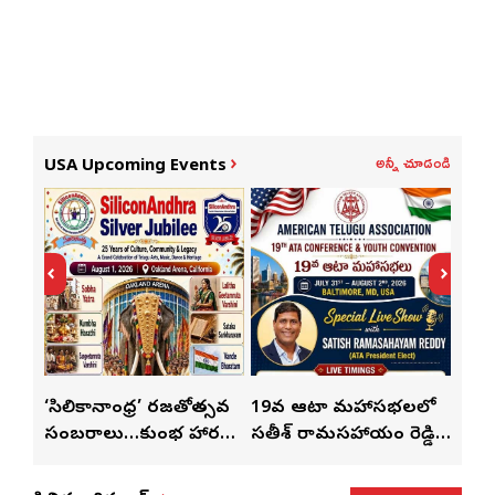
అన్నీ చూడండి
USA Upcoming Events
్
‘సిలికానాంధ్ర’ రజతోత్సవ
19వ ఆటా మహాసభలలో
19వ
సంబరాలు…కుంభ హారతి
సతీశ్ రామసహాయం రెడ్డి
మహిళ
మేళా’
ప్రత్యేకం
ప్రత్యేక లైవ్ షో
‘ఉమె