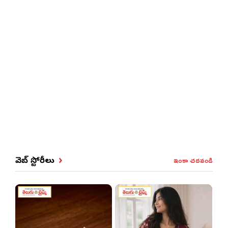
ఇంకా చదవండి
వెబ్ స్టోరీలు