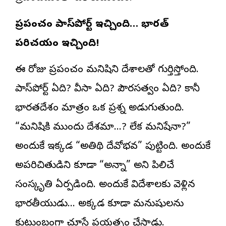
ప్రపంచం పాస్‌పోర్ట్ ఇచ్చింది… భారత్
పరిచయం ఇచ్చింది!
ఈ రోజు ప్రపంచం మనిషిని దేశాలతో గుర్తిస్తోంది.
పాస్‌పోర్ట్ ఏది? వీసా ఏది? పౌరసత్వం ఏది? కానీ
భారతదేశం మాత్రం ఒక ప్రశ్న అడుగుతుంది.
“మనిషికి ముందు దేశమా…? లేక మనిషేనా?”
అందుకే ఇక్కడ “అతిథి దేవోభవ” పుట్టింది. అందుకే
అపరిచితుడిని కూడా “అన్నా” అని పిలిచే
సంస్కృతి ఏర్పడింది. అందుకే విదేశాలకు వెళ్లిన
భారతీయుడు… అక్కడ కూడా మనుషులను
కుటుంబంగా చూసే ప్రయత్నం చేస్తాడు.