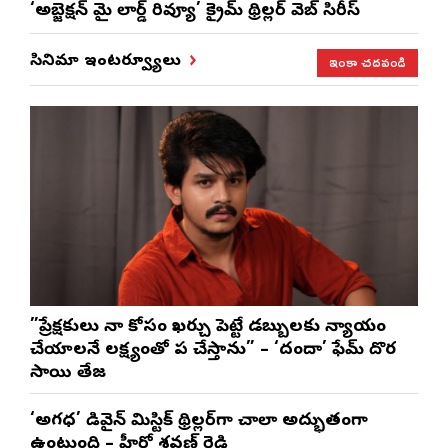
‘అబ్జెక్ష‌న్ మై లార్డ్ రివ్యూ’ క్రైమ్ థ్రిల్ల‌ర్ వెబ్ సిరీస్
ఇంకా చదవండి
సినిమా ఇంటర్వ్యూలు
”ప్రేక్షకులు నా కోసం ఖర్చు పెట్టే డబ్బులకు న్యాయం
చేయాలనే లక్ష్యంతో పని చేస్తాను” – ‘దందా’ ఫేమ్ దొర
సాయి తేజ
‘అగధ’ డివైన్ మిస్టిక్ థ్రిల్లర్‌గా చాలా అద్భుతంగా
ఉంటుంది – హీరో శ్రవణ్ రెడ్డి