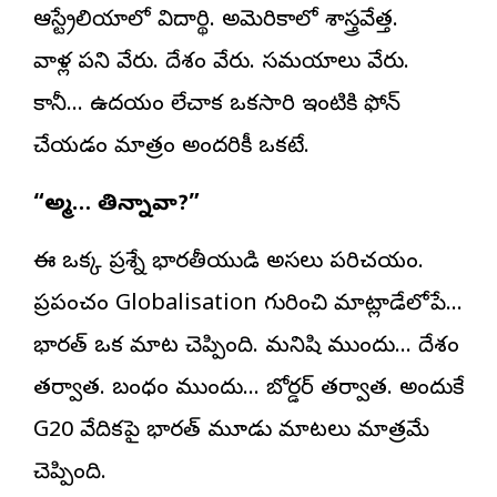
ఆస్ట్రేలియాలో విద్యార్థి. అమెరికాలో శాస్త్రవేత్త.
వాళ్ల పని వేరు. దేశం వేరు. సమయాలు వేరు.
కానీ… ఉదయం లేచాక ఒకసారి ఇంటికి ఫోన్
చేయడం మాత్రం అందరికీ ఒకటే.
“అమ్మా… తిన్నావా?”
ఈ ఒక్క ప్రశ్నే భారతీయుడి అసలు పరిచయం.
ప్రపంచం Globalisation గురించి మాట్లాడేలోపే…
భారత్ ఒక మాట చెప్పింది. మనిషి ముందు… దేశం
తర్వాత. బంధం ముందు… బోర్డర్ తర్వాత. అందుకే
G20 వేదికపై భారత్ మూడు మాటలు మాత్రమే
చెప్పింది.