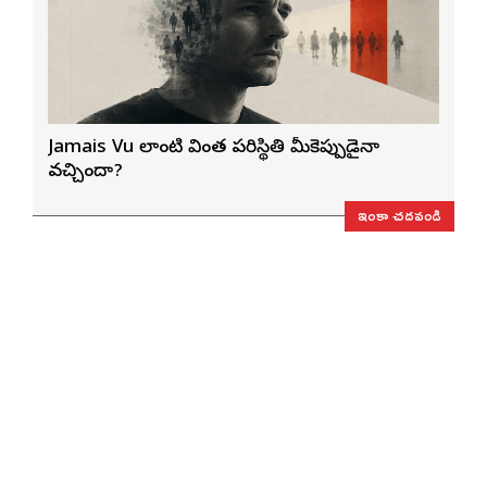
Jamais Vu లాంటి వింత పరిస్థితి మీకెప్పుడైనా
వచ్చిందా?
ఇంకా చదవండి