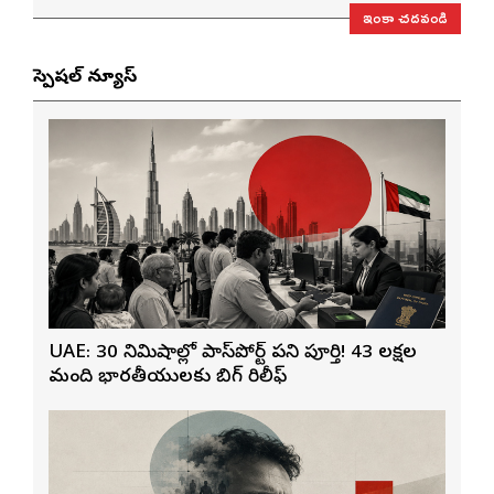
ఇంకా చదవండి
స్పెషల్ న్యూస్
UAE: 30 నిమిషాల్లో పాస్‌పోర్ట్ పని పూర్తి! 43 లక్షల
మంది భారతీయులకు బిగ్ రిలీఫ్