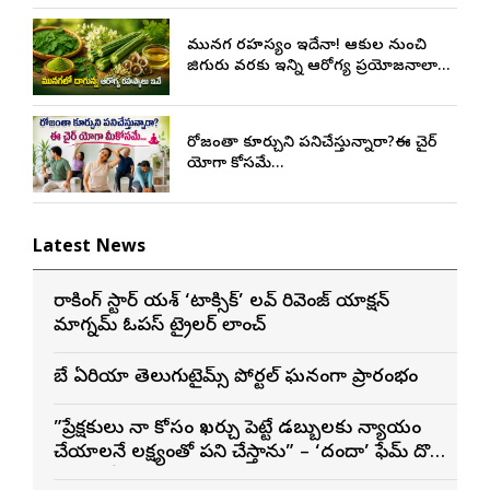
మునగ రహస్యం ఇదేనా! ఆకుల నుంచి
జిగురు వరకు ఇన్ని ఆరోగ్య ప్రయోజనాలా…
రోజంతా కూర్చుని పనిచేస్తున్నారా?ఈ చైర్
యోగా మీకోసమే…
Latest News
రాకింగ్ స్టార్ యశ్ ‘టాక్సిక్’ లవ్ రివెంజ్ యాక్షన్
మాగ్నమ్ ఓపస్‌ ట్రైలర్ లాంచ్
బే ఏరియా తెలుగుటైమ్స్ పోర్టల్ ఘనంగా ప్రారంభం
”ప్రేక్షకులు నా కోసం ఖర్చు పెట్టే డబ్బులకు న్యాయం
చేయాలనే లక్ష్యంతో పని చేస్తాను” – ‘దందా’ ఫేమ్ దొర
సాయి తేజ