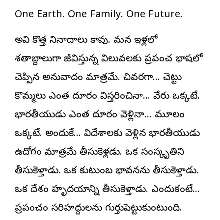
One Earth. One Family. One Future.
అవి కొత్త నినాదాలు కావు. మన ఇళ్లలో
శతాబ్దాలుగా జీవిస్తున్న విలువలకు ప్రపంచ భాషలో
చెప్పిన అనువాదం మాత్రమే. చివరగా… చెట్టు
కొమ్మలు ఎంత దూరం విస్తరించినా… వేరు ఒక్కటే.
భారతీయుడు ఎంత దూరం వెళ్లినా… మూలం
ఒక్కటే. అందుకే… విదేశాలకు వెళ్లిన భారతీయుడు
ఉద్యోగం మాత్రమే తీసుకెళ్లడు. ఒక సంస్కృతిని
తీసుకెళ్తాడు. ఒక కుటుంబ భావనను తీసుకెళ్తాడు.
ఒక దేశం హృదయాన్ని తీసుకెళ్తాడు. ఎందుకంటే…
ప్రపంచం సరిహద్దులను గుర్తుపెట్టుకుంటుంది.