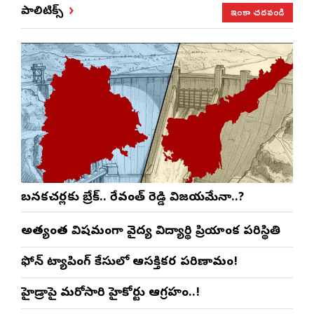
ఇంకా చదవండి
పాలిటిక్స్
బనకచర్లకు బ్రేక్.. రేవంత్ రెడ్డి విజయమేనా..?
అత్యంత విషమంగా వైద్య విద్యార్థిని ప్రియాంక పరిస్థితి
ఫోన్ ట్యాపింగ్ కేసులో ఆసక్తికర పరిణామం!
హైడ్రాపై మరోసారి హైకోర్టు ఆగ్రహం..!