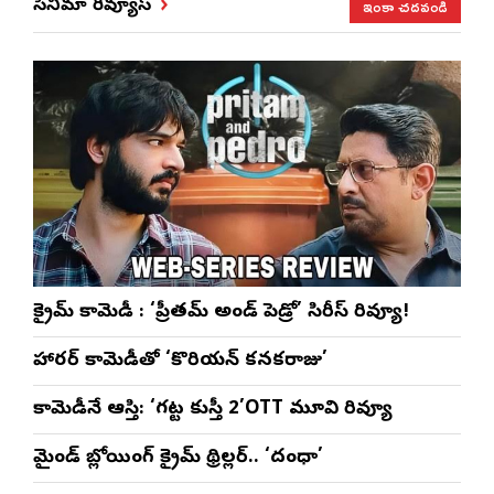
ఇంకా చదవండి
సినిమా రివ్యూస్
క్రైమ్ కామెడీ : ‘ప్రీతమ్ అండ్ పెడ్రో’ సిరీస్ రివ్యూ!
హారర్ కామెడీతో ‘కొరియన్ కనకరాజు’
కామెడీనే ఆస్తి: ‘గట్ట కుస్తీ 2’OTT మూవి రివ్యూ
మైండ్ బ్లోయింగ్ క్రైమ్ థ్రిల్లర్.. ‘దంధా’