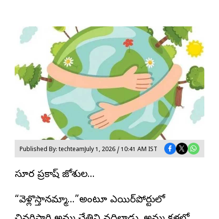
Published By: techteam
July 1, 2026 / 10:41 AM IST
సూర్య ప్రకాష్ జోశ్యుల…
“వెళ్లొస్తానమ్మా…”అంటూ ఎయిర్‌పోర్టులో