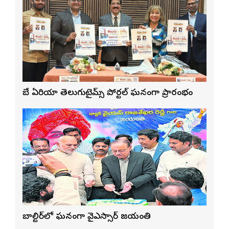
బే ఏరియా తెలుగుటైమ్స్ పోర్టల్ ఘనంగా ప్రారంభం
బాల్టిమోర్‌లో ఘనంగా వైఎస్సార్‌ జయంతి