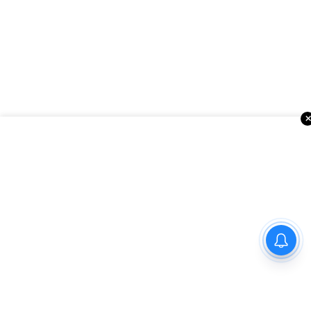
ఇంకా చదవండి
అమెరికాలో సినిమా వార్తలు
‘ఫార్చ్యూన్’ ఆయిల్ వాడేవారికి
షాకింగ్ న్యూస్