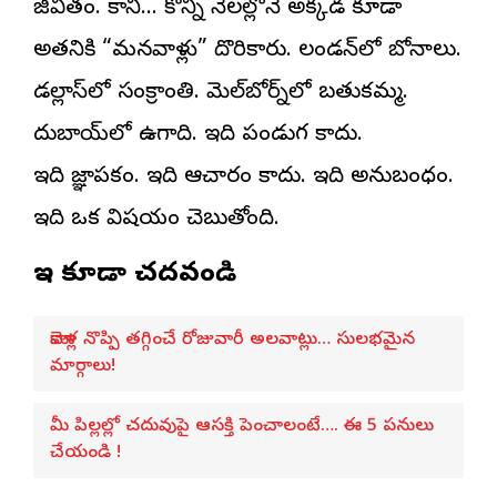
జీవితం. కానీ… కొన్ని నెలల్లోనే అక్కడ కూడా
అతనికి “మనవాళ్లు” దొరికారు. లండన్‌లో బోనాలు.
డల్లాస్‌లో సంక్రాంతి. మెల్‌బోర్న్‌లో బతుకమ్మ.
దుబాయ్‌లో ఉగాది. ఇది పండుగ కాదు.
ఇది జ్ఞాపకం. ఇది ఆచారం కాదు. ఇది అనుబంధం.
ఇది ఒక విషయం చెబుతోంది.
ఇవి కూడా చదవండి
మోకాళ్ల నొప్పి తగ్గించే రోజువారీ అలవాట్లు… సులభమైన
మార్గాలు!
మీ పిల్లల్లో చదువుపై ఆసక్తి పెంచాలంటే…. ఈ 5 పనులు
చేయండి !