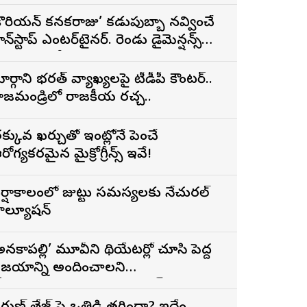
్రైలర్
కొరియన్ కనకరాజు’ కడుపుబ్బా నవ్వించే
ాన్‌స్టాప్ ఎంటర్‌టైనర్. రెండు డైమెన్షన్స్
న్న పాత్రలో నటించడం చాలా
ంతృప్తినిచ్చింది : వరుణ్ తేజ్
ార్గాని భరత్ వ్యాఖ్యలపై టీడీపీ కౌంటర్..
ాజమండ్రిలో రాజకీయ రచ్చ..
క్కువ ఖర్చుతో ఇంట్లోనే పెంచే
రోగ్యకరమైన మైక్రోగ్రీన్స్ ఇవే!
ర్షాకాలంలో జుట్టు సమస్యలకు నేచురల్
ొల్యూషన్
అనకాపల్లి’ మూవీని థియేటర్లో చూసి పెద్ద
ిజయాన్ని అందించాలని
ోరుకుంటున్నాను.. సోనూ సూద్