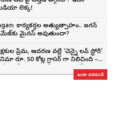
రుణ్ తేజ్‌ పై ఒత్తిడి తగ్గిందా? ఇదేం
ీడియా లెక్క!
agan: కార్యకర్తల అత్యుత్సాహం.. జగన్
మేజ్‌కు మైనస్ అవుతుందా?
్రేక్షకుల ప్రేమ, ఆదరణ వల్లే ‘చెన్నై లవ్ స్టోరీ’
ినిమా రూ. 50 కోట్ల గ్రాసర్ గా నిలిచింది –
్టోరీ రైటర్, ప్రొడ్యూసర్ సాయి రాజేష్
ఇంకా చదవండి