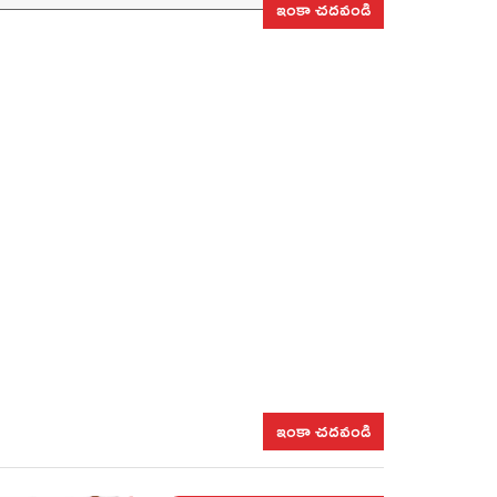
ఇంకా చదవండి
ఇంకా చదవండి