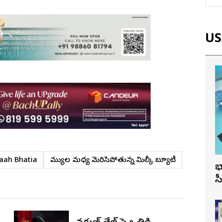
USA
ah Bhatia
ముత్యాల మ‌ధ్య మెరిసిపోతున్న మిల్కీ బ్యూటీ
భ
స
సూద్