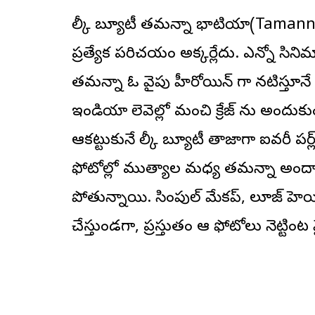
మిల్కీ బ్యూటీ త‌మ‌న్నా భాటియా(Tamannaa
ప్ర‌త్యేక ప‌రిచ‌యం అక్క‌ర్లేదు. ఎన్నో సిని
త‌మ‌న్నా ఓ వైపు హీరోయిన్ గా న‌టిస్తూనే మ
ఇండియా లెవెల్లో మంచి క్రేజ్ ను అందుకు
ఆక‌ట్టుకునే మిల్కీ బ్యూటీ తాజాగా ఐవ‌రీ ప‌
ఫోటోల్లో ముత్యాల మ‌ధ్య త‌మ‌న్నా అందాల
పోతున్నాయి. సింపుల్ మేక‌ప్, లూజ్ హెయి
చేస్తుండ‌గా, ప్ర‌స్తుతం ఆ ఫోటోలు నెట్టిం