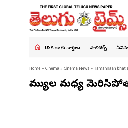
USA తెలుగు వార్తలు
పాలిటిక్స్
సినిమ
Home
»
Cinema
»
Cinema News
» Tamannaah bhatia
ముత్యాల మ‌ధ్య మెరిసిపోత