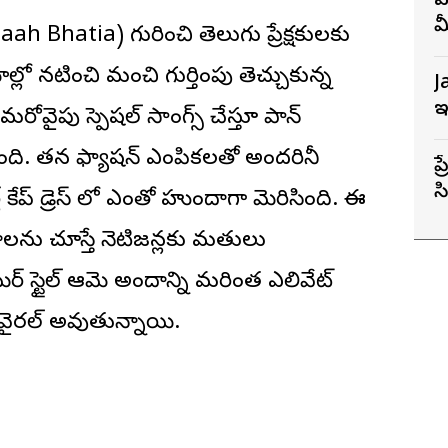
వ
మ
h Bhatia) గురించి తెలుగు ప్రేక్ష‌కుల‌కు
మాల్లో న‌టించి మంచి గుర్తింపు తెచ్చుకున్న
J
ఇ
‌రోవైపు స్పెష‌ల్ సాంగ్స్ చేస్తూ పాన్
ంది. త‌న ఫ్యాషన్ ఎంపిక‌ల‌తో అంద‌రినీ
ప
స
ర్ల్ కేప్ డ్రెస్ లో ఎంతో హుందాగా మెరిసింది. ఈ
స
‌ను చూస్తే నెటిజ‌న్ల‌కు మ‌తులు
ర్ స్టైల్ ఆమె అందాన్ని మ‌రింత ఎలివేట్
ట వైర‌ల్ అవుతున్నాయి.