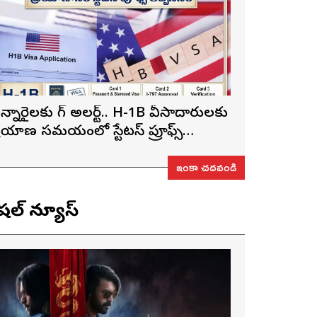
న్నారైలకు బిగ్ అలర్ట్.. H-1B వీసాదారులకు
్రయాణ సమయంలో స్టేటస్ ప్రూఫ్స్
ప్పనిసరి..!
ఇంకా చదవండి
ెషల్ న్యూస్