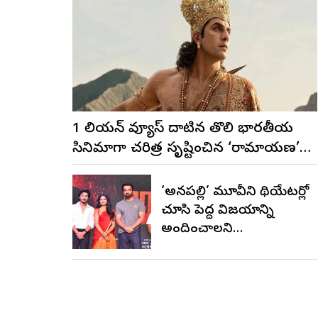
1 బిలియన్ వ్యూస్ దాటిన తొలి భారతీయ
సినిమాగా చరిత్ర సృష్టించిన ‘రామాయణ’
ట్రైలర్
‘అనకాపల్లి’ మూవీని థియేటర్లో
చూసి పెద్ద విజయాన్ని
అందించాలని
కోరుకుంటున్నాను.. సోనూ