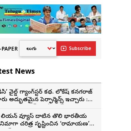
-PAPER
Subscribe
test News
డీసీ’ వైల్డ్ గ్యాంగ్‌స్టర్ కథ. లోకేష్ కనగరాజ్
ారు అద్భుతమైన పెర్ఫార్మెన్స్ ఇచ్చారు :
ర్శకుడు అరుణ్ మాథేశ్వరన్
 బిలియన్ వ్యూస్ దాటిన తొలి భారతీయ
ినిమాగా చరిత్ర సృష్టించిన ‘రామాయణ’