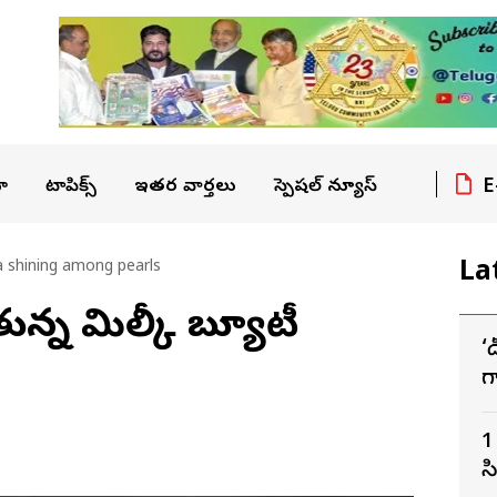
E
ా
టాపిక్స్
ఇతర వార్తలు
స్పెషల్ న్యూస్
La
 shining among pearls
ున్న మిల్కీ బ్యూటీ
‘
గ
ద
1
స