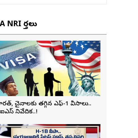
 NRI వార్తలు
ారత్, చైనాలకు తగ్గిన ఎఫ్-1 వీసాలు..
ీఐఎస్ నివేదిక..!