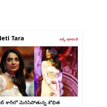
eti Tara
అన్నీ చూడండి
ైట్ శారీలో మెరిసిపోతున్న శోభిత