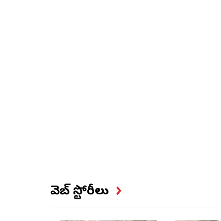
వెబ్ స్టోరీలు