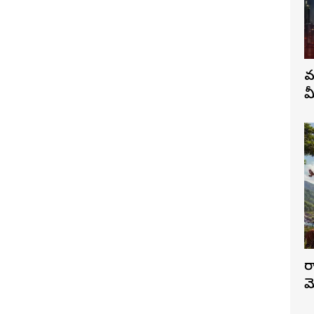
వ
మ
ర
మ