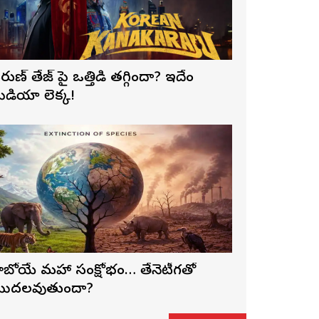
రుణ్ తేజ్‌ పై ఒత్తిడి తగ్గిందా? ఇదేం
ీడియా లెక్క!
ాబోయే మహా సంక్షోభం… తేనెటీగతో
ొదలవుతుందా?