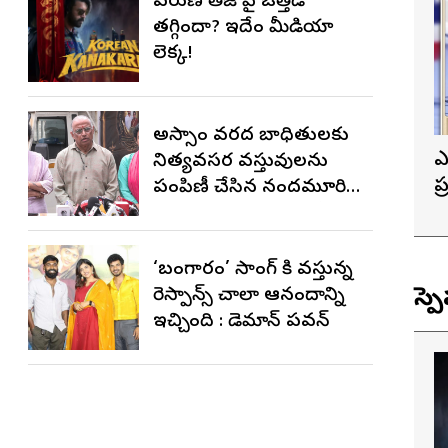
వరుణ్ తేజ్‌ పై ఒత్తిడి
తగ్గిందా? ఇదేం మీడియా
లెక్క!
అస్సాం వరద బాధితులకు
ఎ
నిత్యవసర వస్తువులను
ప
పంపిణీ చేసిన నందమూరి
త
బసవరామ తారకం ఎన్టీఆర్
చారిటబుల్ ట్రస్ట్
‘బంగారం’ సాంగ్ కి వస్తున్న
స్ప
రెస్పాన్స్ చాలా ఆనందాన్ని
ఇచ్చింది : డెమాన్ పవన్