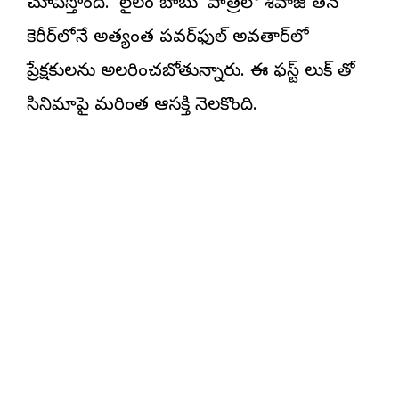
చూపిస్తోంది. ‘లైలం బాబు’ పాత్రలో శివాజీ తన
కెరీర్‌లోనే అత్యంత పవర్‌ఫుల్ అవతార్‌లో
ప్రేక్షకులను అలరించబోతున్నారు. ఈ ఫస్ట్ లుక్ తో
సినిమాపై మరింత ఆసక్తి నెలకొంది.