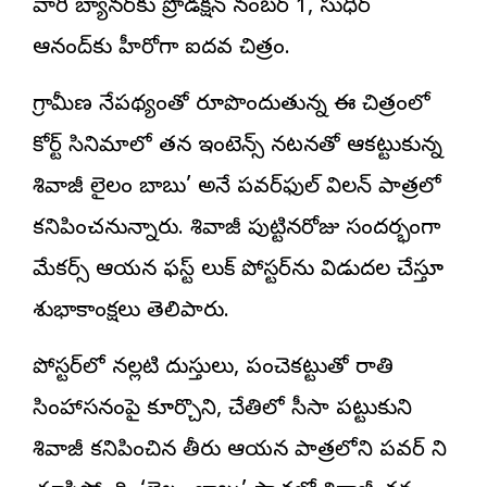
వారి బ్యానర్‌కు ప్రొడక్షన్ నంబర్ 1, సుధీర్
ఆనంద్‌కు హీరోగా ఐదవ చిత్రం.
గ్రామీణ నేపథ్యంతో రూపొందుతున్న ఈ చిత్రంలో
కోర్ట్ సినిమాలో తన ఇంటెన్స్ నటనతో ఆకట్టుకున్న
శివాజీ
లైలం బాబు’ అనే పవర్‌ఫుల్ విలన్ పాత్రలో
కనిపించనున్నారు. శివాజీ పుట్టినరోజు సందర్భంగా
మేకర్స్ ఆయన ఫస్ట్ లుక్ పోస్టర్‌ను విడుదల చేస్తూ
శుభాకాంక్షలు తెలిపారు.
పోస్టర్‌లో నల్లటి దుస్తులు, పంచెకట్టుతో రాతి
సింహాసనంపై కూర్చొని, చేతిలో సీసా పట్టుకుని
శివాజీ కనిపించిన తీరు ఆయన పాత్రలోని పవర్ ని