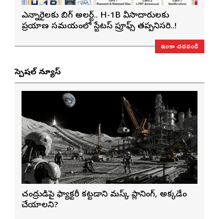
ఎన్నారైలకు బిగ్ అలర్ట్.. H-1B వీసాదారులకు
ప్రయాణ సమయంలో స్టేటస్ ప్రూఫ్స్ తప్పనిసరి..!
ఇంకా చదవండి
స్పెషల్ న్యూస్
చంద్రుడిపై ఫ్యాక్టరీ కట్టడానికి మస్క్ ప్లానింగ్, అక్కడేం
చేయాలని?