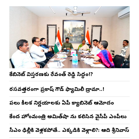
కేబినెట్ విస్తరణకు రేవంత్ రెడ్డి సిద్ధం!?
రసవత్తరంగా ప్రకాష్ గౌడ్ ఫ్యామిలీ డ్రామా..!
పలు కీలక నిర్ణయాలకు ఏపీ క్యాబినెట్ ఆమోదం
కేంద్ర హోంమంత్రి అమిత్‌షా ను కలిసిన వైసీపీ ఎంపీలు
సీఎం ఢిల్లీకి వెళ్లకపోతే.. ఎక్కడికి వెళ్లాలి?: ఆది శ్రీనివాస్