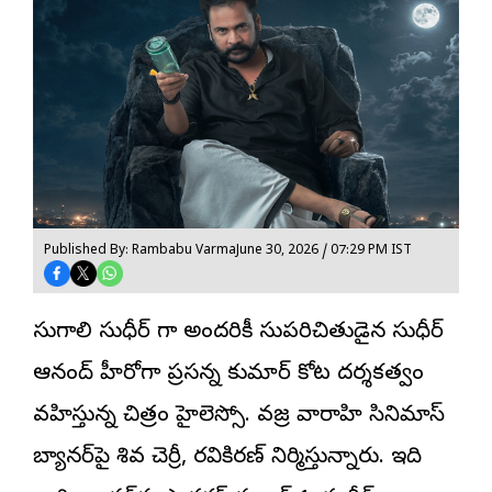
Published By: Rambabu Varma
June 30, 2026 / 07:29 PM IST
సుడిగాలి సుధీర్ గా అందరికీ సుపరిచితుడైన సుధీర్
ఆనంద్ హీరోగా ప్రసన్న కుమార్ కోట దర్శకత్వం
వహిస్తున్న చిత్రం హైలెస్సో. వజ్ర వారాహి సినిమాస్
బ్యానర్‌పై శివ చెర్రీ, రవికిరణ్ నిర్మిస్తున్నారు. ఇది