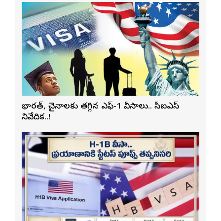
భారత్, చైనాలకు తగ్గిన ఎఫ్-1 వీసాలు.. సీఐఎస్
నివేదిక..!