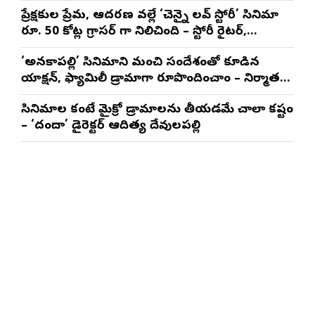
నటించడం చాలా సంతృప్తినిచ్చింది : వరుణ్ తేజ్
ప్రేక్షకుల ప్రేమ, ఆదరణ వల్లే ‘చెన్నై లవ్ స్టోరీ’ సినిమా
రూ. 50 కోట్ల గ్రాసర్ గా నిలిచింది – స్టోరీ రైటర్,
ప్రొడ్యూసర్ సాయి రాజేష్
‘అనకాపల్లి’ సినిమాని మంచి సందేశంతో కూడిన
యాక్షన్, ఫ్యామిలీ డ్రామాగా రూపొందించాం – నిర్మాతలు
త్రినాథరావు నక్కిన, కాండ్రేగుల నాయుడు
సినిమాల కంటే మైక్రో డ్రామాలను తీయడమే చాలా కష్టం
– ‘దందా’ డైరెక్ట‌ర్ ఆదిత్య దేవులపల్లి