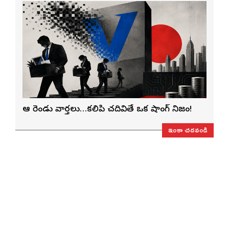
ఆ రెండు వార్తలు…కలిపి చదివితే ఒక షాకింగ్ నిజం!
ఇంకా చదవండి