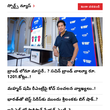
ఇంకా చదవండి
స్పోర్ట్స్ న్యూస్
బ్రాండ్ లోనూ మాస్టరే.. ? సచిన్ బ్రాండ్ వాల్యూ రూ.
1201.కోట్లు..!
మహ్మద్ షమీ రీఎంట్రీపై కోచ్ సంచలన వ్యాఖ్యలు..!
భారత్‌తో టెస్ట్ సిరీస్‌కు ముందు శ్రీలంకకు బిగ్ షాక్..?