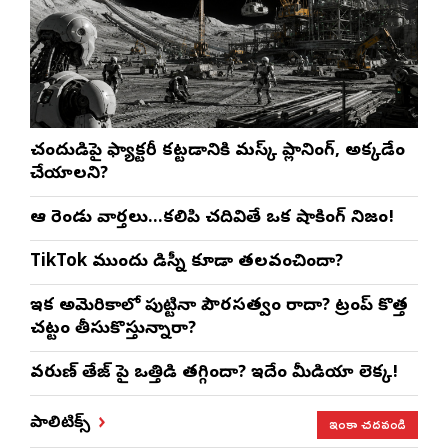
చంద్రుడిపై ఫ్యాక్టరీ కట్టడానికి మస్క్ ప్లానింగ్, అక్కడేం
చేయాలని?
ఆ రెండు వార్తలు…కలిపి చదివితే ఒక షాకింగ్ నిజం!
TikTok ముందు డిస్నీ కూడా తలవంచిందా?
ఇక అమెరికాలో పుట్టినా పౌరసత్వం రాదా? ట్రంప్ కొత్త
చట్టం తీసుకొస్తున్నారా?
వరుణ్ తేజ్‌ పై ఒత్తిడి తగ్గిందా? ఇదేం మీడియా లెక్క!
ఇంకా చదవండి
పాలిటిక్స్