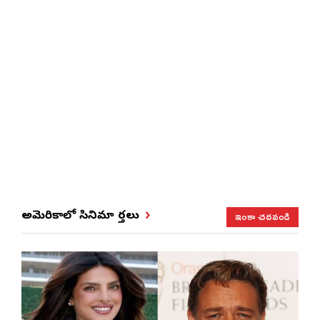
ఇంకా చదవండి
అమెరికాలో సినిమా వార్తలు