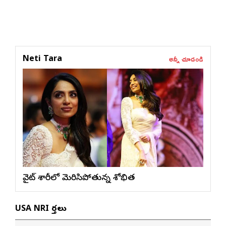
అన్నీ చూడండి
Neti Tara
వైట్ శారీలో మెరిసిపోతున్న శోభిత
USA NRI వార్తలు