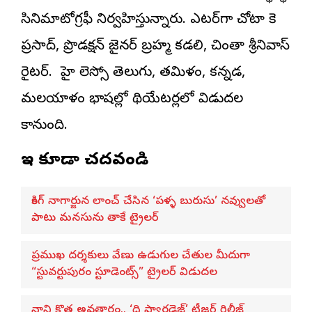
సినిమాటోగ్రఫీ నిర్వహిస్తున్నారు. ఎడిటర్‌గా చోటా కె
ప్రసాద్, ప్రొడక్షన్ డిజైనర్‌ బ్రహ్మ కడలి, చింతా శ్రీనివాస్
రైటర్. హై లెస్సో తెలుగు, తమిళం, కన్నడ,
మలయాళం భాషల్లో థియేటర్లలో విడుదల
కానుంది.
ఇవి కూడా చదవండి
కింగ్ నాగార్జున లాంచ్ చేసిన ‘పళ్ళ బురుసు’ నవ్వులతో
పాటు మనసును తాకే ట్రైలర్
ప్రముఖ దర్శకులు వేణు ఉడుగుల చేతుల మీదుగా
“స్టువర్టుపురం స్టూడెంట్స్” ట్రైలర్ విడుదల
నాని కొత్త అవతారం.. ‘ది ప్యారడైజ్’ టీజర్ రిలీజ్