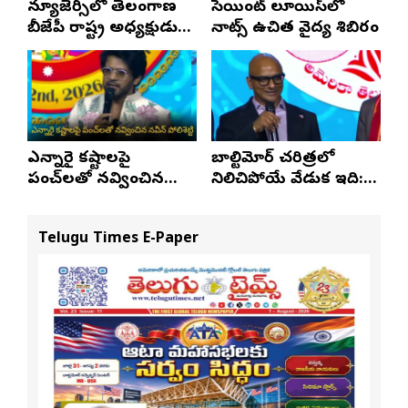
న్యూజెర్సీలో తెలంగాణ
సెయింట్ లూయిస్‌లో
బీజేపీ రాష్ట్ర అధ్యక్షుడు
నాట్స్ ఉచిత వైద్య శిబిరం
ఎన్. రాంచందర్‌రావుకు
ఘన స్వాగతం
ఎన్నారై కష్టాలపై
బాల్టిమోర్ చరిత్రలో
పంచ్‌లతో నవ్వించిన
నిలిచిపోయే వేడుక ఇది:
నవీన్ పోలిశెట్టి
శ్రీధర్ బానాల
Telugu Times E-Paper