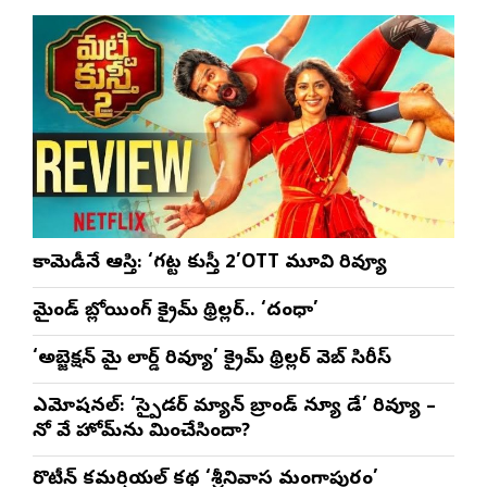
సీఎ
భట్ట
కామెడీనే ఆస్తి: ‘గట్ట కుస్తీ 2’OTT మూవి రివ్యూ
మైండ్ బ్లోయింగ్ క్రైమ్ థ్రిల్లర్.. ‘దంధా’
‘అబ్జెక్ష‌న్ మై లార్డ్ రివ్యూ’ క్రైమ్ థ్రిల్ల‌ర్ వెబ్ సిరీస్
ఎమోష‌న‌ల్‌: ‘స్పైడర్ మ్యాన్ బ్రాండ్ న్యూ డే’ రివ్యూ –
నో వే హోమ్‌ను మించేసిందా?
రొటీన్‌ కమర్షియల్‌ కథ ‘శ్రీనివాస మంగాపురం’