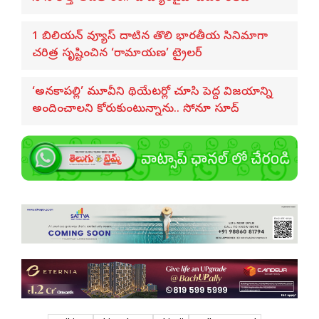
1 బిలియన్ వ్యూస్ దాటిన తొలి భారతీయ సినిమాగా
చరిత్ర సృష్టించిన ‘రామాయణ’ ట్రైలర్
‘అనకాపల్లి’ మూవీని థియేటర్లో చూసి పెద్ద విజయాన్ని
అందించాలని కోరుకుంటున్నాను.. సోనూ సూద్