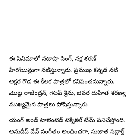
ఈ సినిమాలో నటాషా సింగ్, నక్ష శరణ్
హీరోయిన్లుగా నటిస్తున్నారు. ప్రముఖ కన్నడ నటి
అక్షర గౌడ ఈ కీలక పాత్రలో కనిపించనున్నారు.
మొట్ట రాజేంద్రన్, గెటప్ శ్రీను, బెవర దుహిత శరణ్య
ముఖ్యమైన పాత్రలు పోషిస్తున్నారు.
యంగ్ అండ్ టాలెంటెడ్ టెక్నికల్ టీమ్ పనిచేస్తోంది.
అనుదీప్ దేవ్ సంగీతం అందించగా, సుజాత సిద్ధార్థ్