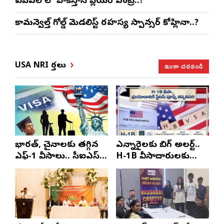
ఐపిఎల్ లో పాకిస్తాన్ ప్లేయర్ ఎంట్రీ..?
కామన్వెల్త్ గోల్డ్ మెడలిస్ట్ రహస్య స్పాన్సర్ కోహ్లినా..?
ఇంకా చదవండి
USA NRI వార్తలు
భారత్, చైనాలకు తగ్గిన
ఎన్నారైలకు బిగ్ అలర్ట్..
ఎఫ్-1 వీసాలు.. సీఐఎస్
H-1B వీసాదారులకు
నివేదిక..!
ప్రయాణ సమయంలో
స్టేటస్ ప్రూఫ్స్ తప్పనిసరి..!