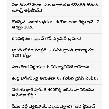
ఏఐ రేసులో మెటా.. ఏఐ ఆధారిత ఆటోమేటెడ్ కోడింగ్
టూల్స్ అప్లికేషన్..!
కొండెక్కిన బంగారం ధరలు.. ఈరోజు తాజా రేట్లు ఇవే…7
ఆగస్టు 2026
రసవత్తరంగా ప్రకాష్ గౌడ్ ఫ్యామిలీ డ్రామా..!
బ్రాండ్ లోనూ మాస్టరే.. ? సచిన్ బ్రాండ్ వాల్యూ రూ.
1201.కోట్లు..!
పలు కీలక నిర్ణయాలకు ఏపీ క్యాబినెట్ ఆమోదం
కేంద్ర హోంమంత్రి అమిత్‌షా ను కలిసిన వైసీపీ ఎంపీలు
మెటాకు భారీ షాక్.. 5,400కోట్ల జరీమానా విధించిన
అమెరికా కోర్ట్..!
సీఎం ఢిల్లీకి వెళ్లకపోతే.. ఎక్కడికి వెళ్లాలి?: ఆది శ్రీనివాస్