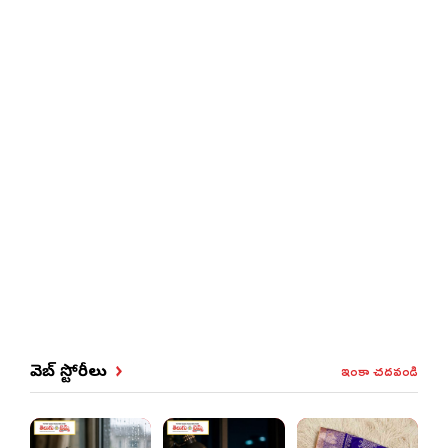
ఇంకా చదవండి
వెబ్ స్టోరీలు