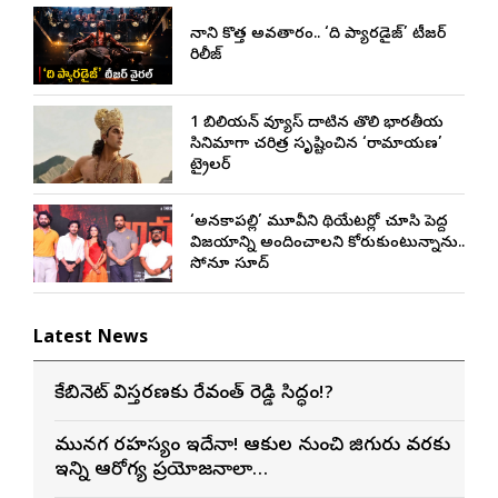
నాని కొత్త అవతారం.. ‘ది ప్యారడైజ్’ టీజర్
రిలీజ్
1 బిలియన్ వ్యూస్ దాటిన తొలి భారతీయ
సినిమాగా చరిత్ర సృష్టించిన ‘రామాయణ’
ట్రైలర్
‘అనకాపల్లి’ మూవీని థియేటర్లో చూసి పెద్ద
విజయాన్ని అందించాలని కోరుకుంటున్నాను..
సోనూ సూద్
Latest News
కేబినెట్ విస్తరణకు రేవంత్ రెడ్డి సిద్ధం!?
మునగ రహస్యం ఇదేనా! ఆకుల నుంచి జిగురు వరకు
ఇన్ని ఆరోగ్య ప్రయోజనాలా…