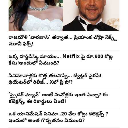
రాజమౌళి ‘వారణాసి’ తర్వాత… ప్రియాంక చోప్రా నెక్స్ట్
మూవీ ఫిక్స్!
ఒక్క హార్డ్‌డిస్క్ మాయం… Netflix పై రూ.900 కోట్ల
కేసు!అందులో ఏముంది?
సినిమావాళ్లకు కొత్త తలనొప్పి… ట్విట్టర్ పైరసీ!
థియేటర్‌లో రిలీజ్… Xలో ఫ్రీ షో?
‘స్పైడర్ మ్యాన్’ అంటే మనోళ్లకు ఇంత పిచ్చా? ఈ
కలెక్షన్స్, ఈ రికార్డులు ఏంటి!
ఒక యానిమేషన్ సినిమా..20 వేల కోట్లు కలెక్షన్స్ ?
ఇందులో అంత గొప్పతనం ఏముంది?