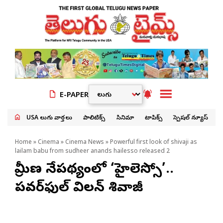
E-PAPER
USA తెలుగు వార్తలు
పాలిటిక్స్
సినిమా
టాపిక్స్
స్పెషల్ న్యూస్
Home
»
Cinema
»
Cinema News
» Powerful first look of shivaji as
lailam babu from sudheer anands hailesso released 2
గ్రామీణ నేపథ్యంలో ‘హైలెస్సో’..
పవర్‌ఫుల్ విలన్‌గా శివాజీ