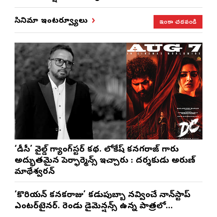
ఇంకా చదవండి
సినిమా ఇంటర్వ్యూలు
‘డీసీ’ వైల్డ్ గ్యాంగ్‌స్టర్ కథ. లోకేష్ కనగరాజ్ గారు
అద్భుతమైన పెర్ఫార్మెన్స్ ఇచ్చారు : దర్శకుడు అరుణ్
మాథేశ్వరన్
‘కొరియన్ కనకరాజు’ కడుపుబ్బా నవ్వించే నాన్‌స్టాప్
ఎంటర్‌టైనర్. రెండు డైమెన్షన్స్ ఉన్న పాత్రలో