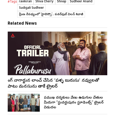
ravikiran
Shiva Cherry
Shivaji
Sudheer Anand
#Tags
Sudigali Sudheer
గ్రామీణ నేపథ్యంలో ‘హైలెస్సో’.. పవర్‌ఫుల్ విలన్‌గా శివాజీ
Related News
కింగ్ నాగార్జున లాంచ్ చేసిన ‘పళ్ళ బురుసు’ నవ్వులతో
పాటు మనసును తాకే ట్రైలర్
ప్రముఖ దర్శకులు వేణు ఉడుగుల చేతుల
మీదుగా “స్టువర్టుపురం స్టూడెంట్స్” ట్రైలర్
విడుదల