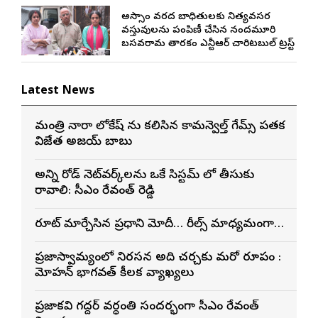
అస్సాం వరద బాధితులకు నిత్యవసర
వస్తువులను పంపిణీ చేసిన నందమూరి
బసవరామ తారకం ఎన్టీఆర్ చారిటబుల్ ట్రస్ట్
Latest News
మంత్రి నారా లోకేష్ ను కలిసిన కామన్వెల్త్ గేమ్స్ పతక
విజేత అజయ్ బాబు
అన్ని రోడ్ నెట్‌వర్క్‌లను ఒకే సిస్టమ్ లో తీసుకు
రావాలి: సీఎం రేవంత్ రెడ్డి
రూట్ మార్చేసిన ప్రధాని మోదీ… రీల్స్ మాధ్యమంగానే…
ప్రజాస్వామ్యంలో నిరసన అనేది చర్చకు మరో రూపం :
మోహన్ భాగవత్ కీలక వ్యాఖ్యలు
ప్రజాకవి గద్దర్‌ వర్ధంతి సందర్భంగా సీఎం రేవంత్‌