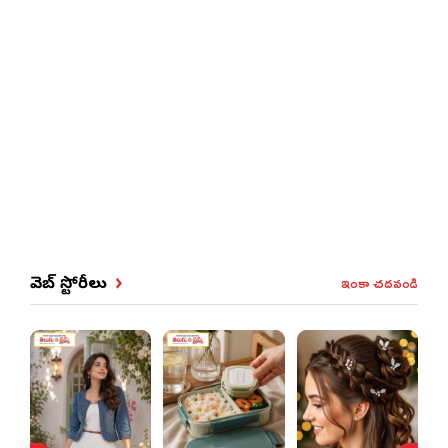
ఇంకా చదవండి
వెబ్ స్టోరీలు
ఈ ఒక్
చిట్కా
బల్లు
బెడదకు చ
పెట్టండి