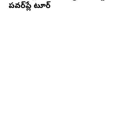
పవర్‌ప్లే టూర్