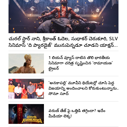
నేచురల్ స్టార్ నాని, శ్రీకాంత్ ఓదెల, సుధాకర్ చెరుకూరి, SLV
సినిమాస్ ‘ది ప్యారడైజ్’ మునుపెన్నడూ చూడని యాక్షన్
బ్లడ్ బాత్ టీజర్ రిలీజ్
1 బిలియన్ వ్యూస్ దాటిన తొలి భారతీయ
సినిమాగా చరిత్ర సృష్టించిన ‘రామాయణ’
ట్రైలర్
‘అనకాపల్లి’ మూవీని థియేటర్లో చూసి పెద్ద
విజయాన్ని అందించాలని కోరుకుంటున్నాను..
సోనూ సూద్
వరుణ్ తేజ్‌ పై ఒత్తిడి తగ్గిందా? ఇదేం
మీడియా లెక్క!