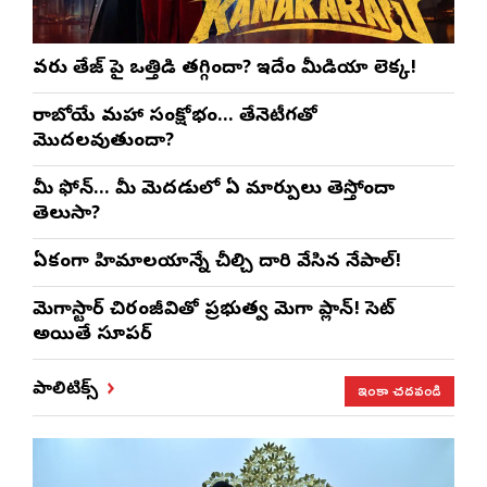
వరుణ్ తేజ్‌ పై ఒత్తిడి తగ్గిందా? ఇదేం మీడియా లెక్క!
రాబోయే మహా సంక్షోభం… తేనెటీగతో
మొదలవుతుందా?
మీ ఫోన్… మీ మెదడులో ఏ మార్పులు తెస్తోందా
తెలుసా?
ఏకంగా హిమాలయాన్నే చీల్చి దారి వేసిన నేపాల్!
మెగాస్టార్ చిరంజీవితో ప్రభుత్వ మెగా ప్లాన్! సెట్
అయితే సూపర్
ఇంకా చదవండి
పాలిటిక్స్