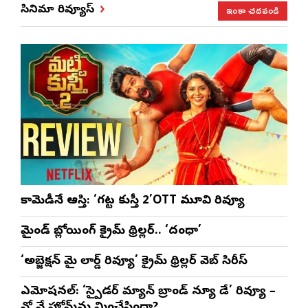
ేడుక ఇది: శ్రీధర్
సతీష్ రెడ్డి
చేస్తున్నారు:
విధానాలు.. 
ఇంకా చదవండి
సినిమా రివ్యూస్
బానాల
అనన్య నాగళ్ల
సభల్లో డిప
సీఎం
భట్టివిక్రమా
కామెడీనే ఆస్తి: ‘గట్ట కుస్తీ 2’OTT మూవి రివ్యూ
మైండ్ బ్లోయింగ్ క్రైమ్ థ్రిల్లర్.. ‘దంధా’
‘అబ్జెక్ష‌న్ మై లార్డ్ రివ్యూ’ క్రైమ్ థ్రిల్ల‌ర్ వెబ్ సిరీస్
ఎమోష‌న‌ల్‌: ‘స్పైడర్ మ్యాన్ బ్రాండ్ న్యూ డే’ రివ్యూ –
నో వే హోమ్‌ను మించేసిందా?