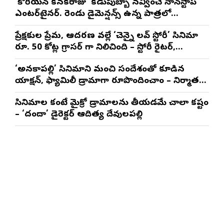
‘కొరియన్ కనకరాజు’ కడుపుబ్బా నవ్వించే నాన్‌స్టాప్
ఎంటర్‌టైనర్. రెండు డైమెన్షన్స్ ఉన్న పాత్రలో
నటించడం చాలా సంతృప్తినిచ్చింది : వరుణ్ తేజ్
ప్రేక్షకుల ప్రేమ, ఆదరణ వల్లే ‘చెన్నై లవ్ స్టోరీ’ సినిమా
రూ. 50 కోట్ల గ్రాసర్ గా నిలిచింది – స్టోరీ రైటర్,
ప్రొడ్యూసర్ సాయి రాజేష్
‘అనకాపల్లి’ సినిమాని మంచి సందేశంతో కూడిన
యాక్షన్, ఫ్యామిలీ డ్రామాగా రూపొందించాం – నిర్మాతలు
త్రినాథరావు నక్కిన, కాండ్రేగుల నాయుడు
సినిమాల కంటే మైక్రో డ్రామాలను తీయడమే చాలా కష్టం
– ‘దందా’ డైరెక్ట‌ర్ ఆదిత్య దేవులపల్లి