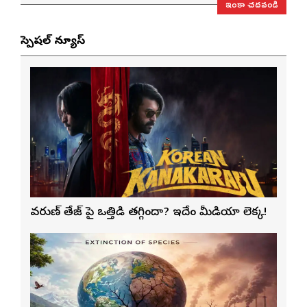
ఇంకా చదవండి
స్పెషల్ న్యూస్
వరుణ్ తేజ్‌ పై ఒత్తిడి తగ్గిందా? ఇదేం మీడియా లెక్క!