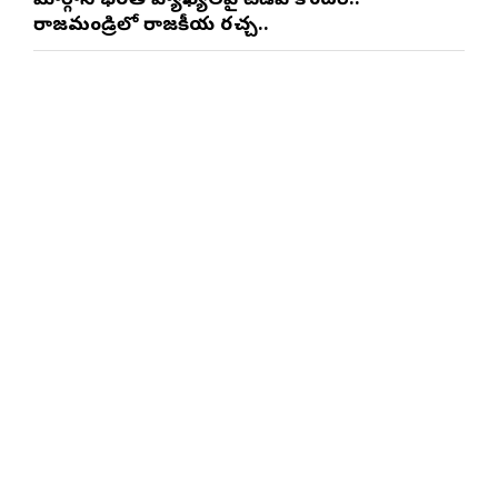
మార్గాని భరత్ వ్యాఖ్యలపై టీడీపీ కౌంటర్..
రాజమండ్రిలో రాజకీయ రచ్చ..