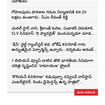
నివాళులు
గోపాల‌పురం పాఠ‌శాల గ‌దుల నిర్మాణానికి రూ.25
ల‌క్ష‌లు మంజూరు : సీఎం రేవంత్ రెడ్డి
నేచురల్ స్టార్ నాని, శ్రీకాంత్ ఓదెల, సుధాకర్ చెరుకూరి,
SLV సినిమాస్ ‘ది ప్యారడైజ్’ మునుపెన్నడూ చూడని
యాక్షన్ బ్లడ్ బాత్ టీజర్ రిలీజ్
‘డీసీ’ వైల్డ్ గ్యాంగ్‌స్టర్ కథ. లోకేష్ కనగరాజ్ గారు
అద్భుతమైన పెర్ఫార్మెన్స్ ఇచ్చారు : దర్శకుడు అరుణ్
మాథేశ్వరన్
1 బిలియన్ వ్యూస్ దాటిన తొలి భారతీయ సినిమాగా
చరిత్ర సృష్టించిన ‘రామాయణ’ ట్రైలర్
‘కొరియన్ కనకరాజు’ కడుపుబ్బా నవ్వించే నాన్‌స్టాప్
ఎంటర్‌టైనర్. రెండు డైమెన్షన్స్ ఉన్న పాత్రలో
నటించడం చాలా సంతృప్తినిచ్చింది : వరుణ్ తేజ్
ఇంకా చదవండి