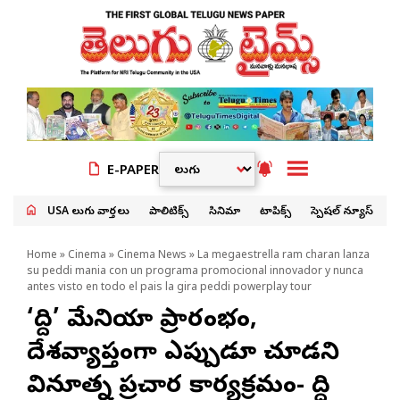
E-PAPER
USA తెలుగు వార్తలు
పాలిటిక్స్
సినిమా
టాపిక్స్
స్పెషల్ న్యూస్
Home
»
Cinema
»
Cinema News
» La megaestrella ram charan lanza
su peddi mania con un programa promocional innovador y nunca
antes visto en todo el pais la gira peddi powerplay tour
‘పెద్ది’ మేనియా ప్రారంభం,
దేశవ్యాప్తంగా ఎప్పుడూ చూడని
వినూత్న ప్రచార కార్యక్రమం- పెద్ది