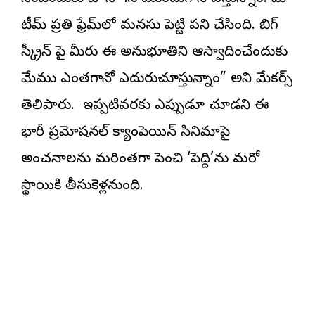
టీమ్ ప్రతి ఫ్రేమ్‌లో మనసు పెట్టి పని చేసింది. బిగ్
స్క్రీన్ పై మీరు ఈ అనుభూతిని ఆస్వాదించేందుకు
మేము ఎంతగానో ఎదురుచూస్తున్నాం” అని మేకర్స్
తెలిపారు. ఇప్పటివరకు ఎప్పుడూ చూడని ఈ
భారీ ప్రమోషనల్ క్యాంపెయిన్ సినిమాపై
అంచనాలను మరింతగా పెంచి ‘పెద్ది’ను మరో
స్థాయికి తీసుకెళ్లనుంది.