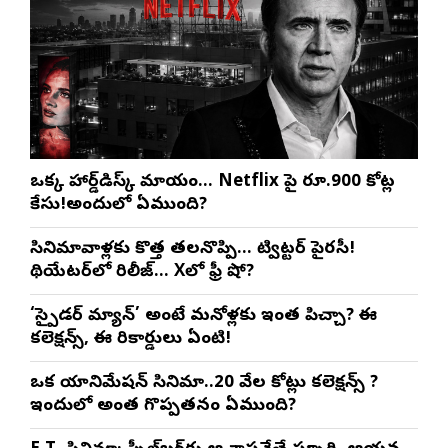
ఒక్క హార్డ్‌డిస్క్ మాయం… Netflix పై రూ.900 కోట్ల
కేసు!అందులో ఏముంది?
సినిమావాళ్లకు కొత్త తలనొప్పి… ట్విట్టర్ పైరసీ!
థియేటర్‌లో రిలీజ్… Xలో ఫ్రీ షో?
‘స్పైడర్ మ్యాన్’ అంటే మనోళ్లకు ఇంత పిచ్చా? ఈ
కలెక్షన్స్, ఈ రికార్డులు ఏంటి!
ఒక యానిమేషన్ సినిమా..20 వేల కోట్లు కలెక్షన్స్ ?
ఇందులో అంత గొప్పతనం ఏముంది?