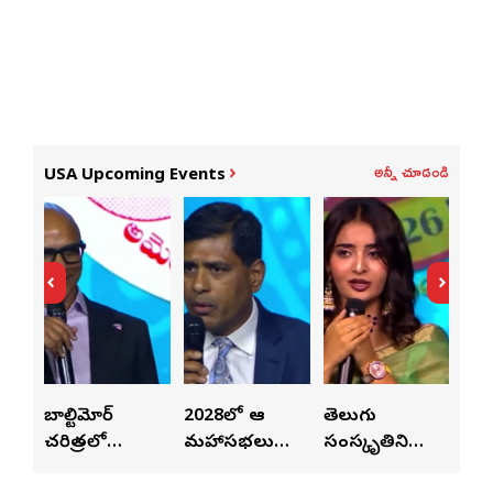
అన్నీ చూడండి
USA Upcoming Events
ాల్టిమోర్
2028లో ఆటా
తెలుగు
పెట్టుబడు
చరిత్రలో
మహాసభలు
సంస్కృతిని
పెట్టేందుకు
నిలిచిపోయే
జరిగేది అక్కడే:
ఏకం
వీలుగా ప్ర