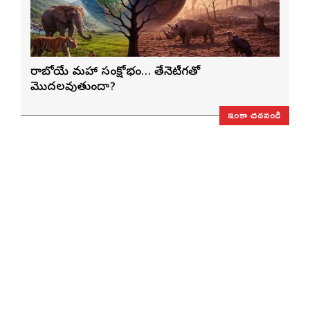
రాబోయే మహా సంక్షోభం… తేనెటీగతో
మొదలవుతుందా?
ఇంకా చదవండి