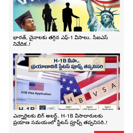
భారత్, చైనాలకు తగ్గిన ఎఫ్-1 వీసాలు.. సీఐఎస్
నివేదిక..!
ఎన్నారైలకు బిగ్ అలర్ట్.. H-1B వీసాదారులకు
ప్రయాణ సమయంలో స్టేటస్ ప్రూఫ్స్ తప్పనిసరి..!