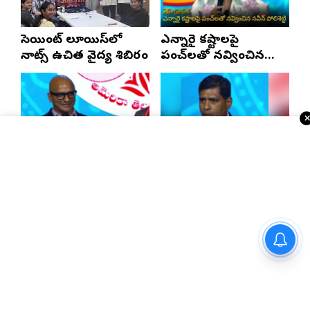
సెయింట్ లూయిస్‌లో
ఎన్నారై కష్టాలపై
నాట్స్ ఉచిత వైద్య శిబిరం
పంచ్‌లతో నవ్వించిన
నవీన్ పోలిశెట్టి
బాల్టిమోర్ చరిత్రలో
2028లో ఆటా
నిలిచిపోయే వేడుక ఇది:
మహాసభలు జరిగేది
శ్రీధర్ బానాల
అక్కడే: సతీష్ రెడ్డి
Telugu Times E-Paper