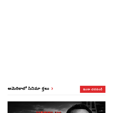
ఇంకా చదవండి
అమెరికాలో సినిమా వార్తలు