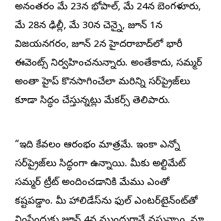
అనంతరం మే 23న భోపాల్, మే 24న బెంగళూరు,
మే 28న ఢిల్లీ, మే 30న చెన్నై, జూన్ 1న
విజయనగరం, జూన్ 2న హైదరాబాద్‌లో భారీ
ఈవెంట్స్ నిర్వహించనున్నారు. అంతేకాదు, సమ్మర్
అంతా హైప్ కొనసాగించేలా మరిన్ని సర్‌ప్రైజ్‌లు
కూడా సిద్ధం చేస్తున్నట్లు మేకర్స్ తెలిపారు.
“ఇది కేవలం ఆరంభం మాత్రమే. ఇంకా ఎన్నో
సర్‌ప్రైజ్‌లు సిద్ధంగా ఉన్నాయి. మీకు అల్టిమేట్
సమ్మర్ ట్రీట్ అందించడానికి మేము ఎంతో
కష్టపడ్డాం. మీ హాలిడేస్‌ను ఫుల్ ఎంటర్‌టైన్‌మెంట్‌తో
నింపేందుకు జూన్ 4న ముందుగానే వస్తున్నాం. మా