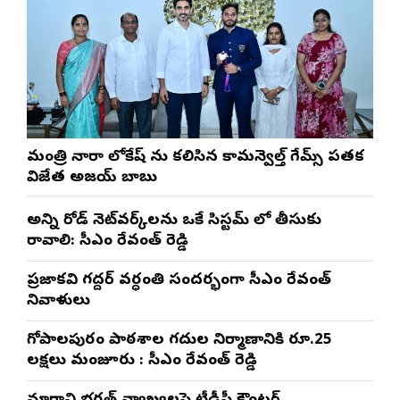
మంత్రి నారా లోకేష్ ను కలిసిన కామన్వెల్త్ గేమ్స్ పతక
విజేత అజయ్ బాబు
అన్ని రోడ్ నెట్‌వర్క్‌లను ఒకే సిస్టమ్ లో తీసుకు
రావాలి: సీఎం రేవంత్ రెడ్డి
ప్రజాకవి గద్దర్‌ వర్ధంతి సందర్భంగా సీఎం రేవంత్‌
నివాళులు
గోపాల‌పురం పాఠ‌శాల గ‌దుల నిర్మాణానికి రూ.25
ల‌క్ష‌లు మంజూరు : సీఎం రేవంత్ రెడ్డి