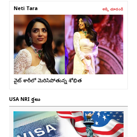
అన్నీ చూడండి
Neti Tara
వైట్ శారీలో మెరిసిపోతున్న శోభిత
USA NRI వార్తలు