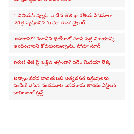
1 బిలియన్ వ్యూస్ దాటిన తొలి భారతీయ సినిమాగా
చరిత్ర సృష్టించిన ‘రామాయణ’ ట్రైలర్
‘అనకాపల్లి’ మూవీని థియేటర్లో చూసి పెద్ద విజయాన్ని
అందించాలని కోరుకుంటున్నాను.. సోనూ సూద్
వరుణ్ తేజ్‌ పై ఒత్తిడి తగ్గిందా? ఇదేం మీడియా లెక్క!
అస్సాం వరద బాధితులకు నిత్యవసర వస్తువులను
పంపిణీ చేసిన నందమూరి బసవరామ తారకం ఎన్టీఆర్
చారిటబుల్ ట్రస్ట్