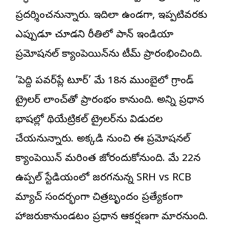
ప్రదర్శించనున్నారు. ఇదిలా ఉండగా, ఇప్పటివరకు
ఎప్పుడూ చూడని రీతిలో పాన్ ఇండియా
ప్రమోషనల్ క్యాంపెయిన్‌ను టీమ్ ప్రారంభించింది.
‘పెద్ది పవర్‌ప్లే టూర్’ మే 18న ముంబైలో గ్రాండ్
ట్రైలర్ లాంచ్‌తో ప్రారంభం కానుంది. అన్ని ప్రధాన
భాషల్లో థియేట్రికల్ ట్రైలర్‌ను విడుదల
చేయనున్నారు. అక్కడి నుంచి ఈ ప్రమోషనల్
క్యాంపెయిన్‌ మరింత జోరందుకోనుంది. మే 22న
ఉప్పల్ స్టేడియంలో జరగనున్న SRH vs RCB
మ్యాచ్ సందర్భంగా చిత్రబృందం ప్రత్యేకంగా
హాజరుకానుండటం ప్రధాన ఆకర్షణగా మారనుంది.