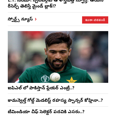
E.T. సినిమా: స్పీల్‌బర్గ్‌కు ఆ శాస్త్రవేత్తే స్ఫూర్తి. ఆయన
రీసెర్చ్ తెలిస్తే మైండ్ బ్లాక్!?
ఇంకా చదవండి
స్పోర్ట్స్ న్యూస్
ఐపిఎల్ లో పాకిస్తాన్ ప్లేయర్ ఎంట్రీ..?
కామన్వెల్త్ గోల్డ్ మెడలిస్ట్ రహస్య స్పాన్సర్ కోహ్లినా..?
టీమిండియా చీఫ్ సెలెక్టర్ పదవికి ఎసరు..?