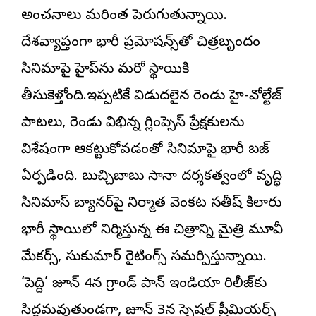
అంచనాలు మరింత పెరుగుతున్నాయి.
దేశవ్యాప్తంగా భారీ ప్రమోషన్స్‌తో చిత్రబృందం
సినిమాపై హైప్‌ను మరో స్థాయికి
తీసుకెళ్తోంది.ఇప్పటికే విడుదలైన రెండు హై-వోల్టేజ్
పాటలు, రెండు విభిన్న గ్లింప్సెస్ ప్రేక్షకులను
విశేషంగా ఆకట్టుకోవడంతో సినిమాపై భారీ బజ్
ఏర్పడింది. బుచ్చిబాబు సానా దర్శకత్వంలో వృద్ధి
సినిమాస్ బ్యానర్‌పై నిర్మాత వెంకట సతీష్ కిలారు
భారీ స్థాయిలో నిర్మిస్తున్న ఈ చిత్రాన్ని మైత్రి మూవీ
మేకర్స్, సుకుమార్ రైటింగ్స్ సమర్పిస్తున్నాయి.
‘పెద్ది’ జూన్ 4న గ్రాండ్ పాన్ ఇండియా రిలీజ్‌కు
సిద్ధమవుతుండగా, జూన్ 3న స్పెషల్ ప్రీమియర్స్