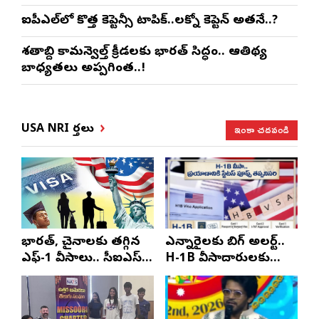
ఐపీఎల్‌లో కొత్త కెప్టెన్సీ టాపిక్..లక్నో కెప్టెన్ అతనే..?
శతాబ్ది కామన్వెల్త్ క్రీడలకు భారత్ సిద్ధం.. ఆతిథ్య
బాధ్యతలు అప్పగింత..!
ఇంకా చదవండి
USA NRI వార్తలు
భారత్, చైనాలకు తగ్గిన
ఎన్నారైలకు బిగ్ అలర్ట్..
ఎఫ్-1 వీసాలు.. సీఐఎస్
H-1B వీసాదారులకు
నివేదిక..!
ప్రయాణ సమయంలో
స్టేటస్ ప్రూఫ్స్ తప్పనిసరి..!