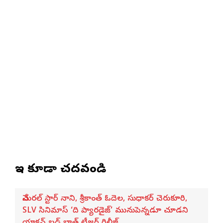
ఇవి కూడా చదవండి
నేచురల్ స్టార్ నాని, శ్రీకాంత్ ఓదెల, సుధాకర్ చెరుకూరి,
SLV సినిమాస్ ‘ది ప్యారడైజ్’ మునుపెన్నడూ చూడని
యాక్షన్ బ్లడ్ బాత్ టీజర్ రిలీజ్