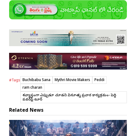
Buchibabu Sana
Mythri Movie Makers
Peddi
#Tags
ram charan
దేశవ్యాప్తంగా ఎప్పుడూ చూడని వినూత్న ప్రచార కార్యక్రమం- పెద్ది
పవర్‌ప్లే టూర్
Related News