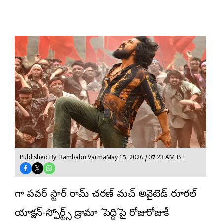
Published By: Rambabu Varma
May 15, 2026 / 07:23 AM IST
మెగా పవర్ స్టార్ రామ్ చరణ్ మచ్ అవైటెడ్ రూరల్
యాక్షన్-స్పోర్ట్స్ డ్రామా ‘
పెద్ది
’పై రోజురోజుకీ