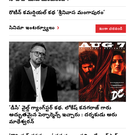
రొటీన్‌ కమర్షియల్‌ కథ ‘శ్రీనివాస మంగాపురం’
ఇంకా చదవండి
సినిమా ఇంటర్వ్యూలు
‘డీసీ’ వైల్డ్ గ్యాంగ్‌స్టర్ కథ. లోకేష్ కనగరాజ్ గారు
అద్భుతమైన పెర్ఫార్మెన్స్ ఇచ్చారు : దర్శకుడు అరుణ్
మాథేశ్వరన్