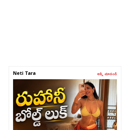
అన్నీ చూడండి
Neti Tara