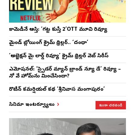
కామెడీనే ఆస్తి: ‘గట్ట కుస్తీ 2’OTT మూవి రివ్యూ
మైండ్ బ్లోయింగ్ క్రైమ్ థ్రిల్లర్.. ‘దంధా’
‘అబ్జెక్ష‌న్ మై లార్డ్ రివ్యూ’ క్రైమ్ థ్రిల్ల‌ర్ వెబ్ సిరీస్
ఎమోష‌న‌ల్‌: ‘స్పైడర్ మ్యాన్ బ్రాండ్ న్యూ డే’ రివ్యూ –
నో వే హోమ్‌ను మించేసిందా?
రొటీన్‌ కమర్షియల్‌ కథ ‘శ్రీనివాస మంగాపురం’
ఇంకా చదవండి
సినిమా ఇంటర్వ్యూలు