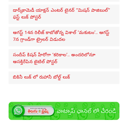
డార్క్ కామెడీ యాక్షన్ ఎంటర్ టైనర్ “మిషన్ పాజిబుల్”
ఫస్ట్ లుక్ పోస్టర్
ఆగస్ట్ 14న రిలీజ్ కాబోతోన్న విశాల్ ‘మకుటం’.. ఆగస్ట్
7న గ్రాండ్‌గా ట్రైలర్ విడుదల
సందీప్ కిషన్ హీరోగా ‘కరికాల’.. అందరిలోనూ
ఆసక్తిరేపిన టైటిల్ పోస్టర్
బికినీ లుక్ లో రుహానీ బోల్డ్ లుక్