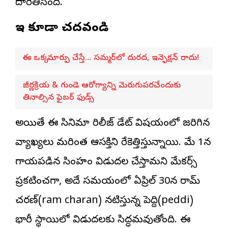
దారితీసింది.
ఇవి కూడా చదవండి
ఈ ఒక్క మార్పు చేస్తే… సమ్మర్‌లో దురద, ఇన్ఫెక్షన్ రాదు!
జీర్ణక్రియ & గుండె ఆరోగ్యాన్ని మెరుగుపరచేందుకు
తినాల్సిన ఫైబర్ ఫుడ్స్
అయితే ఈ సినిమా రిలీజ్ డేట్ విషయంలో జరిగిన
వ్యాఖ్యలు మరింత ఆసక్తిని రేకెత్తిస్తున్నాయి. మే 1న
గాయపడిన సింహం విడుదల చేస్తామని మేకర్స్
ప్రకటించగా, అదే సమయంలో ఏప్రిల్ 30న రామ్
చరణ్(ram charan) నటిస్తున్న పెద్ది(peddi)
భారీ స్థాయిలో విడుదలకు సిద్ధమవుతోంది. ఈ