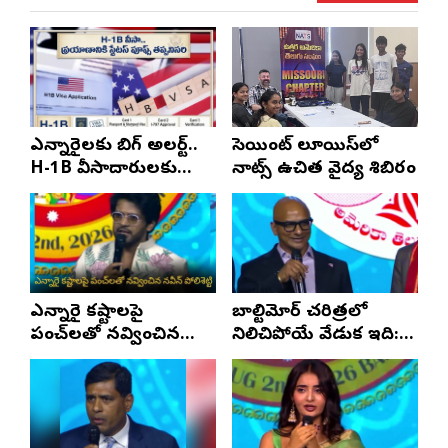
ఎన్నారైలకు బిగ్ అలర్ట్..
సెయింట్ లూయిస్‌లో
H-1B వీసాదారులకు
నాట్స్ ఉచిత వైద్య శిబిరం
ప్రయాణ సమయంలో
స్టేటస్ ప్రూఫ్స్ తప్పనిసరి..!
ఎన్నారై కష్టాలపై
బాల్టిమోర్ చరిత్రలో
పంచ్‌లతో నవ్వించిన
నిలిచిపోయే వేడుక ఇది:
నవీన్ పోలిశెట్టి
శ్రీధర్ బానాల