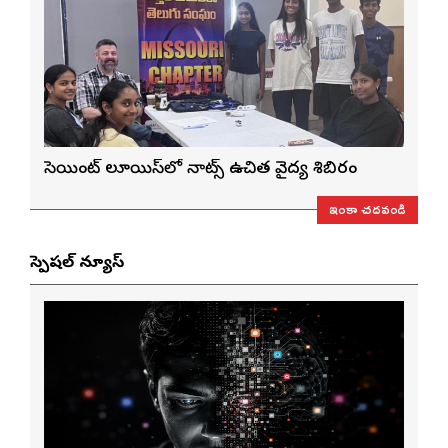
సెయింట్ లూయిస్‌లో నాట్స్ ఉచిత వైద్య శిబిరం
ఇంకా చదవండి
స్పెషల్ న్యూస్