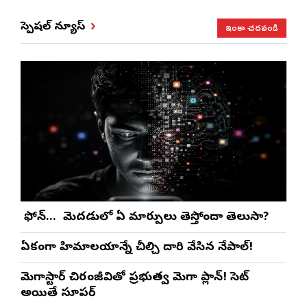
ఇంకా చదవండి
స్పెషల్ న్యూస్
మీ ఫోన్… మీ మెదడులో ఏ మార్పులు తెస్తోందా తెలుసా?
ఏకంగా హిమాలయాన్నే చీల్చి దారి వేసిన నేపాల్!
మెగాస్టార్ చిరంజీవితో ప్రభుత్వ మెగా ప్లాన్! సెట్
అయితే సూపర్