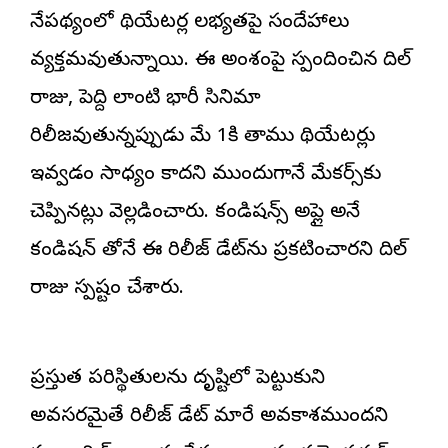
నేపథ్యంలో థియేటర్ల లభ్యతపై సందేహాలు
వ్యక్తమవుతున్నాయి. ఈ అంశంపై స్పందించిన దిల్
రాజు, పెద్ది లాంటి భారీ సినిమా
రిలీజ‌వుతున్న‌ప్పుడు మే 1కి తాము థియేటర్లు
ఇవ్వడం సాధ్యం కాదని ముందుగానే మేకర్స్‌కు
చెప్పినట్లు వెల్లడించారు. కండిషన్స్ అప్లై అనే
కండిష‌న్ తోనే ఈ రిలీజ్ డేట్‌ను ప్రకటించారని దిల్
రాజు స్పష్టం చేశారు.
ప్రస్తుత పరిస్థితులను దృష్టిలో పెట్టుకుని
అవసరమైతే రిలీజ్ డేట్ మారే అవకాశముందని