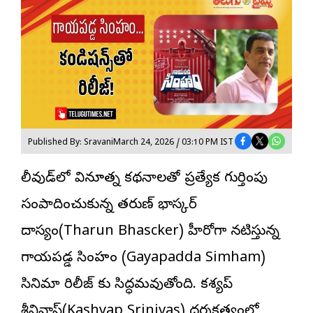
Published By: Sravani
March 24, 2026 / 03:10 PM IST
టాలీవుడ్‌లో వినూత్న కథనాలతో ప్రత్యేక గుర్తింపు
సంపాదించుకున్న తరుణ్ భాస్కర్
దాస్యం(Tharun Bhascker) హీరోగా నటిస్తున్న
గాయపడ్డ సింహం
(Gayapadda Simham)
సినిమా రిలీజ్ కు సిద్ధమవుతోంది. కశ్యప్
శ్రీనివాస్(Kashyap Srinivas) దర్శకత్వంలో