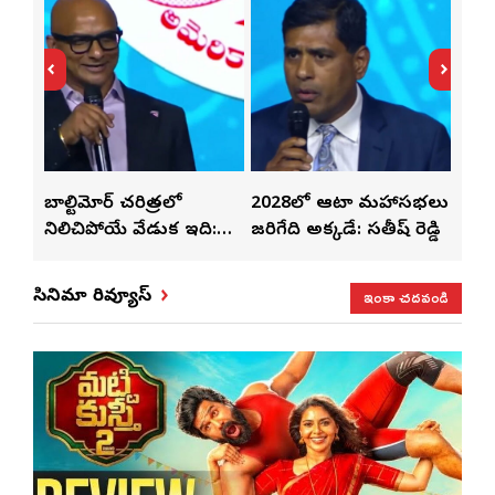
తో
బాల్టిమోర్ చరిత్రలో
2028లో ఆటా మహాసభలు
తెలు
ట్టి
నిలిచిపోయే వేడుక ఇది:
జరిగేది అక్కడే: సతీష్ రెడ్డి
చేస్తు
శ్రీధర్ బానాల
ఇంకా చదవండి
సినిమా రివ్యూస్