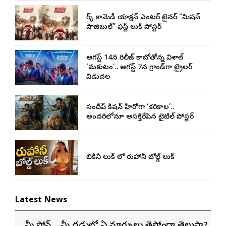
డార్క్ కామెడీ యాక్షన్ ఎంటర్ టైనర్ “మిషన్
పాజిబుల్” ఫస్ట్ లుక్ పోస్టర్
ఆగస్ట్ 14న రిలీజ్ కాబోతోన్న విశాల్
‘మకుటం’.. ఆగస్ట్ 7న గ్రాండ్‌గా ట్రైలర్
విడుదల
సందీప్ కిషన్ హీరోగా ‘కరికాల’..
అందరిలోనూ ఆసక్తిరేపిన టైటిల్ పోస్టర్
బికినీ లుక్ లో రుహానీ బోల్డ్ లుక్
Latest News
మీ ఫోన్… మీ మెదడులో ఏ మార్పులు తెస్తోందా తెలుసా?