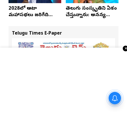
2028లో ఆటా
తెలుగు సంస్కృతిని ఏకం
మహాసభలు జరిగేది
చేస్తున్నారు: అనన్య
అక్కడే: సతీష్ రెడ్డి
నాగళ్ల
Telugu Times E-Paper
అమెరికా రాయబారి సెర్జియో గోర్‌తో
ముఖ్యమంత్రి ఎ.రేవంత్ రెడ్డి భేటీ