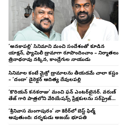
‘అనకాపల్లి’ సినిమాని మంచి సందేశంతో కూడిన
యాక్షన్, ఫ్యామిలీ డ్రామాగా రూపొందించాం – నిర్మాతలు
త్రినాథరావు నక్కిన, కాండ్రేగుల నాయుడు
సినిమాల కంటే మైక్రో డ్రామాలను తీయడమే చాలా కష్టం
– ‘దందా’ డైరెక్ట‌ర్ ఆదిత్య దేవులపల్లి
‘కొరియన్ కనకరాజు’ మంచి ఫన్ ఎంటర్‌టైనర్. వరుణ్
తేజ్ గారి పాత్రలోని వేరియేషన్స్ ప్రేక్షకులను సర్‌ప్రైజ్
చేస్తాయి : దర్శకుడు మేర్లపాక గాంధీ
‘శ్రీనివాస మంగాపురం’ నా కెరీర్‌లో బెస్ట్ ఫిల్మ్
అవుతుంది: దర్శకుడు అజయ్ భూపతి