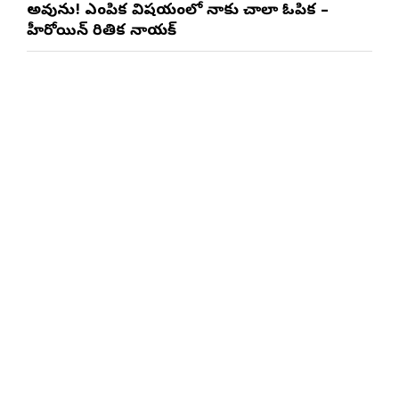
అవును! ఎంపిక విషయంలో నాకు చాలా ఓపిక –
హీరోయిన్ రితిక నాయక్