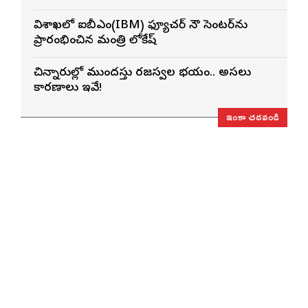
విశాఖలో ఐబీఎం(IBM) ఫ్యూచర్ నౌ సెంటర్‌ను
ప్రారంభించిన మంత్రి లోకేష్
చిన్నారుల్లో ముందస్తు రజస్వల భయం.. అసలు
కారణాలు ఇవే!
ఇంకా చదవండి