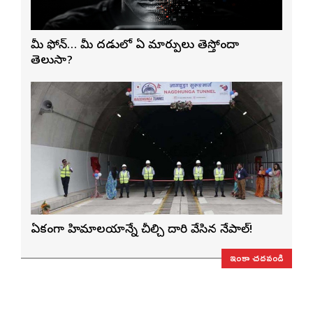
మీ ఫోన్… మీ మెదడులో ఏ మార్పులు తెస్తోందా
తెలుసా?
ఏకంగా హిమాలయాన్నే చీల్చి దారి వేసిన నేపాల్!
ఇంకా చదవండి