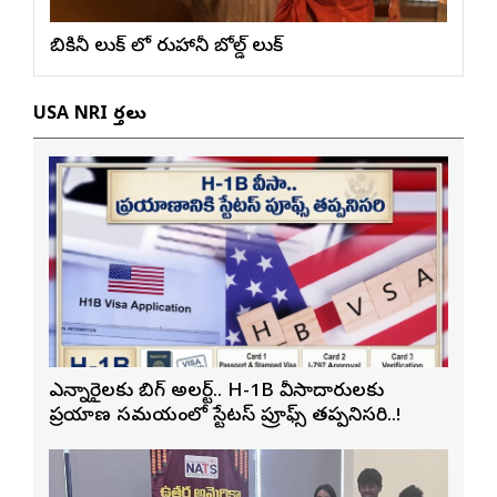
బికినీ లుక్ లో రుహానీ బోల్డ్ లుక్
USA NRI వార్తలు
ఎన్నారైలకు బిగ్ అలర్ట్.. H-1B వీసాదారులకు
ప్రయాణ సమయంలో స్టేటస్ ప్రూఫ్స్ తప్పనిసరి..!