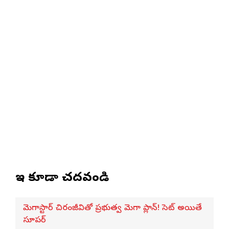
ఇవి కూడా చదవండి
మెగాస్టార్ చిరంజీవితో ప్రభుత్వ మెగా ప్లాన్! సెట్ అయితే
సూపర్