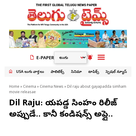
E-PAPER
USA తెలుగు వార్తలు
పాలిటిక్స్
సినిమా
టాపిక్స్
స్పెషల్ న్యూస్
Home
»
Cinema
»
Cinema News
» Dil raju about gayapadda simham
movie releasae
Dil Raju: గాయపడ్డ సింహం రిలీజ్
అప్పుడే.. కానీ కండిషన్స్‌ అప్లై..