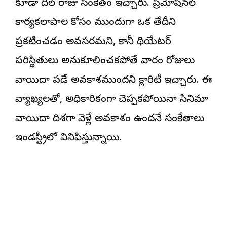
కూడా దిల్ రాజు సంకేతం ఇచ్చారు. ప్రమోషనల్
కార్యకలాపాల కోసం ముందుగా ఒక తేదీని
ప్రకటించడం అవసరమని, కానీ థియేటర్
పరిస్థితులు అనుకూలించకపోతే వారం రోజులు
వాయిదా పడే అవకాశముందని క్లారిటీ ఇచ్చారు. ఈ
వ్యాఖ్యలతో, అధికారికంగా చెప్పకపోయినా సినిమా
వాయిదా దిశగా వెళ్లే అవకాశం ఉందనే సంకేతాలు
ఇండస్ట్రీలో వినిపిస్తున్నాయి.