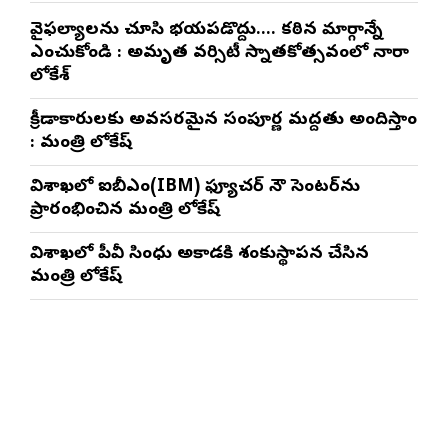
వైఫల్యాలను చూసి భయపడొద్దు…. కఠిన మార్గాన్నే
ఎంచుకోండి : అమృత వర్సిటీ స్నాతకోత్సవంలో నారా
లోకేశ్
క్రీడాకారులకు అవసరమైన సంపూర్ణ మద్దతు అందిస్తాం
: మంత్రి లోకేష్
విశాఖలో ఐబీఎం(IBM) ఫ్యూచర్ నౌ సెంటర్‌ను
ప్రారంభించిన మంత్రి లోకేష్
విశాఖలో పీవీ సింధు అకాడమీకి శంకుస్థాపన చేసిన
మంత్రి లోకేష్