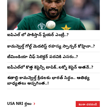
ఐపిఎల్ లో పాకిస్తాన్ ప్లేయర్ ఎంట్రీ..?
కామన్వెల్త్ గోల్డ్ మెడలిస్ట్ రహస్య స్పాన్సర్ కోహ్లినా..?
టీమిండియా చీఫ్ సెలెక్టర్ పదవికి ఎసరు..?
ఐపీఎల్‌లో కొత్త కెప్టెన్సీ టాపిక్..లక్నో కెప్టెన్ అతనే..?
శతాబ్ది కామన్వెల్త్ క్రీడలకు భారత్ సిద్ధం.. ఆతిథ్య
బాధ్యతలు అప్పగింత..!
ఇంకా చదవండి
USA NRI వార్తలు