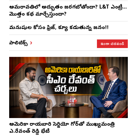
అమరావతిలో అద్భుతం జరగబోతోందా? L&T ఎంట్రీ…
మొత్తం కథ మార్చేస్తుందా?
మనుషుల కోసం ఫ్రిజ్, క్యూ కడుతున్న జనం!!
ఇంకా చదవండి
పాలిటిక్స్
అమెరికా రాయబారి సెర్జియో గోర్‌తో ముఖ్యమంత్రి
ఎ.రేవంత్ రెడ్డి భేటీ