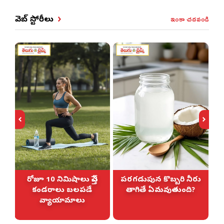
ఇంకా చదవండి
వెబ్ స్టోరీలు
రోజూ 10 నిమిషాలు చేస్తే
పరగడుపున కొబ్బరి నీరు
కండరాలు బలపడే
తాగితే ఏమవుతుంది?
వ్యాయామాలు