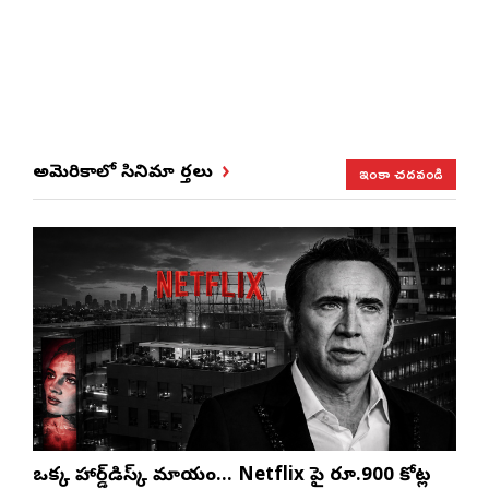
ఇంకా చదవండి
అమెరికాలో సినిమా వార్తలు
ఒక్క హార్డ్‌డిస్క్ మాయం… Netflix పై రూ.900 కోట్ల