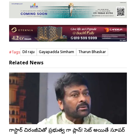
Dil raju
Gayapadda Simham
Tharun Bhaskar
#Tags
Related News
మెగాస్టార్ చిరంజీవితో ప్రభుత్వ మెగా ప్లాన్! సెట్ అయితే సూపర్