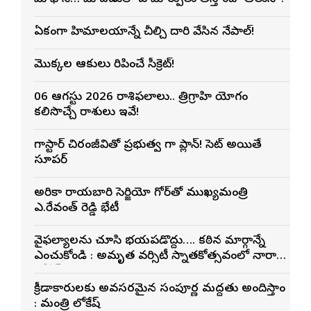
ఏకంగా హిమాలయాన్నే చీల్చి దారి వేసిన నేపాల్!
మొక్కల ఆకులు మెరిపించే సీక్రెట్!
06 ఆగస్టు 2026 రాశిఫలాలు.. త్రిగ్రాహి యోగం
కలిసొచ్చే రాశులు ఇవే!
మెగాస్టార్ చిరంజీవితో ప్రభుత్వ మెగా ప్లాన్! సెట్ అయితే
సూపర్
అమెరికా రాయబారి సెర్జియో గోర్‌తో ముఖ్యమంత్రి
ఎ.రేవంత్ రెడ్డి భేటీ
వైఫల్యాలను చూసి భయపడొద్దు…. కఠిన మార్గాన్నే
ఎంచుకోండి : అమృత వర్సిటీ స్నాతకోత్సవంలో నారా
లోకేశ్
క్రీడాకారులకు అవసరమైన సంపూర్ణ మద్దతు అందిస్తాం
: మంత్రి లోకేష్