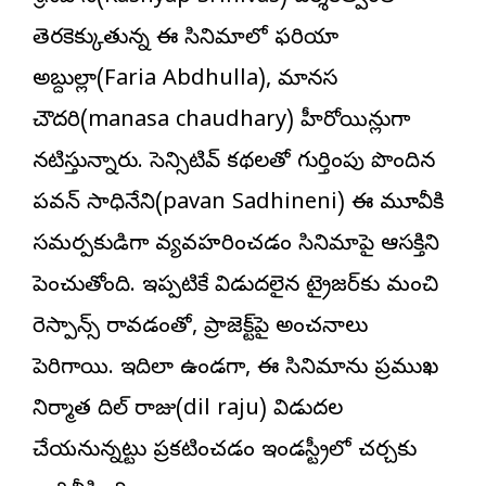
తెరకెక్కుతున్న ఈ సినిమాలో ఫరియా
అబ్దుల్లా(Faria Abdhulla), మానస
చౌదరి(manasa chaudhary) హీరోయిన్లుగా
నటిస్తున్నారు. సెన్సిటివ్ కథలతో గుర్తింపు పొందిన
పవన్ సాధినేని(pavan Sadhineni) ఈ మూవీకి
సమర్పకుడిగా వ్యవహరించడం సినిమాపై ఆసక్తిని
పెంచుతోంది. ఇప్పటికే విడుదలైన ట్రైజర్‌కు మంచి
రెస్పాన్స్ రావడంతో, ప్రాజెక్ట్‌పై అంచనాలు
పెరిగాయి. ఇదిలా ఉండగా, ఈ సినిమాను ప్రముఖ
నిర్మాత దిల్ రాజు(dil raju) విడుదల
చేయనున్నట్టు ప్రకటించడం ఇండస్ట్రీలో చర్చకు