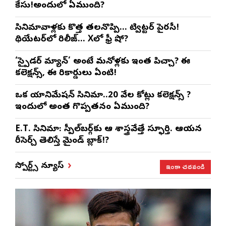
కేసు!అందులో ఏముంది?
సినిమావాళ్లకు కొత్త తలనొప్పి… ట్విట్టర్ పైరసీ!
థియేటర్‌లో రిలీజ్… Xలో ఫ్రీ షో?
‘స్పైడర్ మ్యాన్’ అంటే మనోళ్లకు ఇంత పిచ్చా? ఈ
కలెక్షన్స్, ఈ రికార్డులు ఏంటి!
ఒక యానిమేషన్ సినిమా..20 వేల కోట్లు కలెక్షన్స్ ?
ఇందులో అంత గొప్పతనం ఏముంది?
E.T. సినిమా: స్పీల్‌బర్గ్‌కు ఆ శాస్త్రవేత్తే స్ఫూర్తి. ఆయన
రీసెర్చ్ తెలిస్తే మైండ్ బ్లాక్!?
ఇంకా చదవండి
స్పోర్ట్స్ న్యూస్