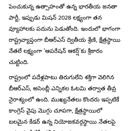
పెంచుకున్న ఉత్సాహంతో ఉన్న భారతీయ జనతా
పార్టీ, ఇప్పుడు మిషన్ 2028 లక్ష్యంగా తన
వ్యూహాలకు పదును పెడుతోంది. ఇందులో భాగంగా
రాష్ట్రవ్యాప్తంగా బీఆర్ఎస్ ద్వితీయ శ్రేణి, క్షేత్రస్థాయి
నేతలే లక్ష్యంగా ‘ఆపరేషన్ ఆకర్ష్’కు శ్రీకారం
చుట్టింది.
రాష్ట్రంలో పదేళ్లపాటు తిరుగులేని శక్తిగా వెలిగిన
బీఆర్ఎస్, అసెంబ్లీ ఎన్నికల ఓటమి తర్వాత తీవ్ర
నైరాశ్యంలో ఉంది. ముఖ్యనేతలు కొందరు ఇప్పటికే
కాంగ్రెస్ వైపు మొగ్గు చూపగా, క్షేత్రస్థాయిలో
బలమైన కేడర్ ఉన్న నియోజకవర్గస్థాయి నేతలపై