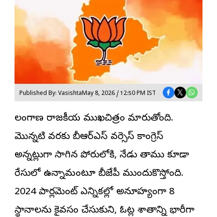
Published By: Vasishta
May 8, 2026 / 12:50 PM IST
తెలంగాణ రాజకీయ ముఖచిత్రం మారుతోంది.
మొన్నటి వరకు బీఆర్ఎస్ వర్సెస్ కాంగ్రెస్
అన్నట్లుగా సాగిన పోరులోకి, నేడు తాము కూడా
రేసులో ఉన్నామంటూ
బీజేపీ
ముందుకొస్తోంది.
2024 పార్లమెంట్ ఎన్నికల్లో అనూహ్యంగా 8
స్థానాలను కైవసం చేసుకుని, ఓట్ల శాతాన్ని భారీగా