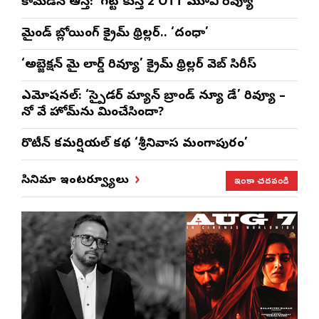
కామెడీనే ఆస్తి: ‘గట్ట కుస్తీ 2’OTT మూవి రివ్యూ
మైండ్ బ్లోయింగ్ క్రైమ్ థ్రిల్లర్.. ‘దంధా’
‘అబ్జెక్ష‌న్ మై లార్డ్ రివ్యూ’ క్రైమ్ థ్రిల్ల‌ర్ వెబ్ సిరీస్
ఎమోష‌న‌ల్‌: ‘స్పైడర్ మ్యాన్ బ్రాండ్ న్యూ డే’ రివ్యూ –
నో వే హోమ్‌ను మించేసిందా?
రొటీన్‌ కమర్షియల్‌ కథ ‘శ్రీనివాస మంగాపురం’
ఇంకా చదవండి
సినిమా ఇంటర్వ్యూలు