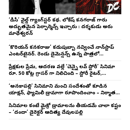
‘డీసీ’ వైల్డ్ గ్యాంగ్‌స్టర్ కథ. లోకేష్ కనగరాజ్ గారు
అద్భుతమైన పెర్ఫార్మెన్స్ ఇచ్చారు : దర్శకుడు అరుణ్
మాథేశ్వరన్
‘కొరియన్ కనకరాజు’ కడుపుబ్బా నవ్వించే నాన్‌స్టాప్
ఎంటర్‌టైనర్. రెండు డైమెన్షన్స్ ఉన్న పాత్రలో
నటించడం చాలా సంతృప్తినిచ్చింది : వరుణ్ తేజ్
ప్రేక్షకుల ప్రేమ, ఆదరణ వల్లే ‘చెన్నై లవ్ స్టోరీ’ సినిమా
రూ. 50 కోట్ల గ్రాసర్ గా నిలిచింది – స్టోరీ రైటర్,
ప్రొడ్యూసర్ సాయి రాజేష్
‘అనకాపల్లి’ సినిమాని మంచి సందేశంతో కూడిన
యాక్షన్, ఫ్యామిలీ డ్రామాగా రూపొందించాం – నిర్మాతలు
త్రినాథరావు నక్కిన, కాండ్రేగుల నాయుడు
సినిమాల కంటే మైక్రో డ్రామాలను తీయడమే చాలా కష్టం
– ‘దందా’ డైరెక్ట‌ర్ ఆదిత్య దేవులపల్లి