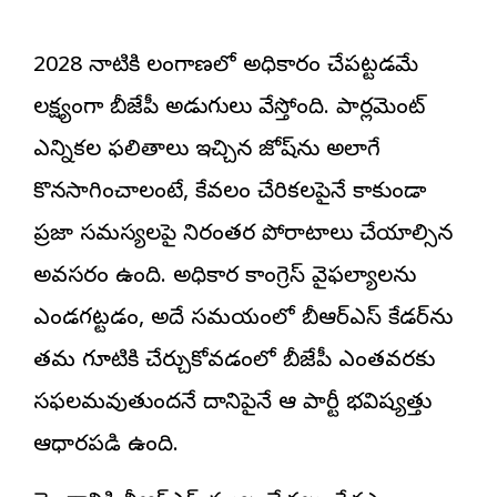
2028 నాటికి తెలంగాణలో అధికారం చేపట్టడమే
లక్ష్యంగా బీజేపీ అడుగులు వేస్తోంది. పార్లమెంట్
ఎన్నికల ఫలితాలు ఇచ్చిన జోష్‌ను అలాగే
కొనసాగించాలంటే, కేవలం చేరికలపైనే కాకుండా
ప్రజా సమస్యలపై నిరంతర పోరాటాలు చేయాల్సిన
అవసరం ఉంది. అధికార కాంగ్రెస్ వైఫల్యాలను
ఎండగట్టడం, అదే సమయంలో బీఆర్ఎస్ కేడర్‌ను
తమ గూటికి చేర్చుకోవడంలో బీజేపీ ఎంతవరకు
సఫలమవుతుందనే దానిపైనే ఆ పార్టీ భవిష్యత్తు
ఆధారపడి ఉంది.