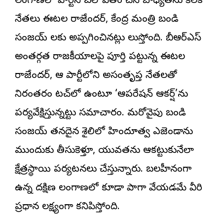
తెలంగాణలో పార్టీని బలోపేతం చేసే బాధ్యతను కీలక
నేతలు ఈటల రాజేందర్, కేంద్ర మంత్రి బండి
సంజయ్ లకు అప్పగించినట్లు తెలుస్తోంది. బీఆర్ఎస్
అంతర్గత రాజకీయాలపై పూర్తి పట్టున్న ఈటల
రాజేందర్, ఆ పార్టీలోని అసంతృప్త నేతలతో
నిరంతరం టచ్‌లో ఉంటూ ‘ఆపరేషన్ ఆకర్ష్’ను
పర్యవేక్షిస్తున్నట్టు సమాచారం. మరోవైపు బండి
సంజయ్ తనదైన శైలిలో హిందూత్వ ఎజెండాను
ముందుకు తీసుకెళ్తూ, యువతను ఆకట్టుకునేలా
క్షేత్రస్థాయి పర్యటనలు చేస్తున్నారు. బలహీనంగా
ఉన్న దక్షిణ తెలంగాణలో కూడా పాగా వేయడమే వీరి
ప్రధాన లక్ష్యంగా కనిపిస్తోంది.