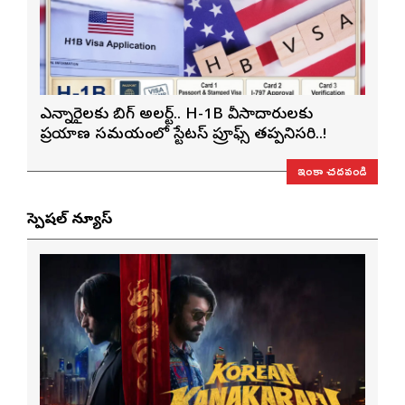
ఎన్నారైలకు బిగ్ అలర్ట్.. H-1B వీసాదారులకు
ప్రయాణ సమయంలో స్టేటస్ ప్రూఫ్స్ తప్పనిసరి..!
ఇంకా చదవండి
స్పెషల్ న్యూస్