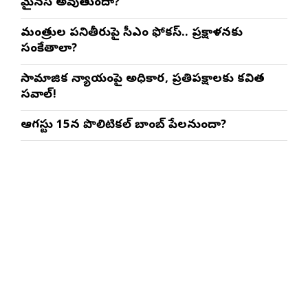
మైనస్ అవుతుందా?
మంత్రుల పనితీరుపై సీఎం ఫోకస్.. ప్రక్షాళనకు
సంకేతాలా?
సామాజిక న్యాయంపై అధికార, ప్రతిపక్షాలకు కవిత
సవాల్!
ఆగస్టు 15న పొలిటికల్ బాంబ్ పేలనుందా?