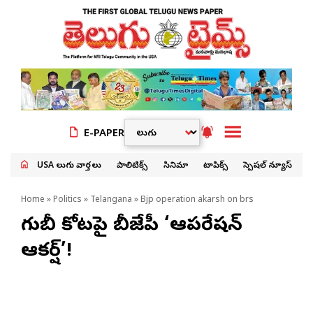
E-PAPER
USA తెలుగు వార్తలు
పాలిటిక్స్
సినిమా
టాపిక్స్
స్పెషల్ న్యూస్
Home
»
Politics
»
Telangana
» Bjp operation akarsh on brs
గులాబీ కోటపై బీజేపీ ‘ఆపరేషన్
ఆకర్ష్’!