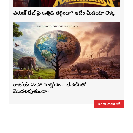
వరుణ్ తేజ్‌ పై ఒత్తిడి తగ్గిందా? ఇదేం మీడియా లెక్క!
రాబోయే మహా సంక్షోభం… తేనెటీగతో
మొదలవుతుందా?
ఇంకా చదవండి