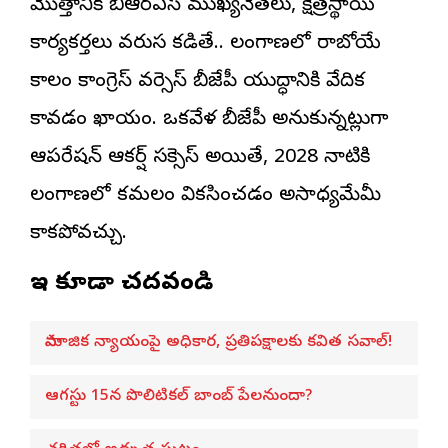
మొత్తానికి బీఆర్ఎస్ ముఖ్యనేతలు, క్షేత్రస్థాయి
కార్యకర్తలు వరుస కడితే.. తెలంగాణలో రాబోయే
కాలం కాంగ్రెస్ వర్సెస్ బీజేపీ యుద్ధానికి వేదిక
కావడం ఖాయం. ఒకవేళ బీజేపీ అనుకున్నట్లుగా
ఆపరేషన్ ఆకర్ష్ సక్సెస్ అయితే, 2028 నాటికి
తెలంగాణలో కమలం వికసించడం అసాధ్యమేమీ
కాకపోవచ్చు.
ఇవి కూడా చదవండి
సామాజిక న్యాయంపై అధికార, ప్రతిపక్షాలకు కవిత సవాల్!
ఆగస్టు 15న పొలిటికల్ బాంబ్ పేలనుందా?