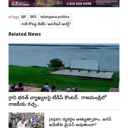
BJP
BRS
telangana politics
#Tags
గులాబీ కోటపై బీజేపీ 'ఆపరేషన్ ఆకర్ష్'!
Related News
మార్గాని భరత్ వ్యాఖ్యలపై టీడీపీ కౌంటర్.. రాజమండ్రిలో
రాజకీయ రచ్చ..
Jagan: కార్యకర్తల అత్యుత్సాహం.. జగన్
ఇమేజ్‌కు మైనస్ అవుతుందా?