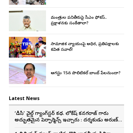
మంత్రుల పనితీరుపై సీఎం ఫోకస్..
ప్రక్షాళనకు సంకేతాలా?
సామాజిక న్యాయంపై అధికార, ప్రతిపక్షాలకు
కవిత సవాల్!
ఆగస్టు 15న పొలిటికల్ బాంబ్ పేలనుందా?
Latest News
‘డీసీ’ వైల్డ్ గ్యాంగ్‌స్టర్ కథ. లోకేష్ కనగరాజ్ గారు
అద్భుతమైన పెర్ఫార్మెన్స్ ఇచ్చారు : దర్శకుడు అరుణ్
మాథేశ్వరన్