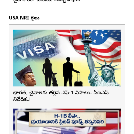
వైట్ శారీలో మెరిసిపోతున్న శోభిత
USA NRI వార్తలు
భారత్, చైనాలకు తగ్గిన ఎఫ్-1 వీసాలు.. సీఐఎస్
నివేదిక..!