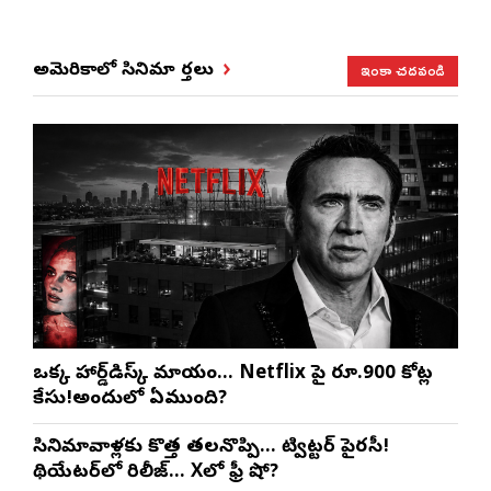
ఇంకా చదవండి
అమెరికాలో సినిమా వార్తలు
ఒక్క హార్డ్‌డిస్క్ మాయం… Netflix పై రూ.900 కోట్ల
కేసు!అందులో ఏముంది?
సినిమావాళ్లకు కొత్త తలనొప్పి… ట్విట్టర్ పైరసీ!
థియేటర్‌లో రిలీజ్… Xలో ఫ్రీ షో?