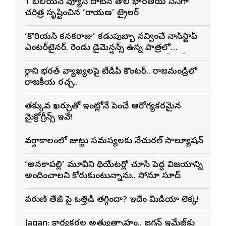
1 బిలియన్ వ్యూస్ దాటిన తొలి భారతీయ సినిమాగా
చరిత్ర సృష్టించిన ‘రామాయణ’ ట్రైలర్
‘కొరియన్ కనకరాజు’ కడుపుబ్బా నవ్వించే నాన్‌స్టాప్
ఎంటర్‌టైనర్. రెండు డైమెన్షన్స్ ఉన్న పాత్రలో
నటించడం చాలా సంతృప్తినిచ్చింది : వరుణ్ తేజ్
మార్గాని భరత్ వ్యాఖ్యలపై టీడీపీ కౌంటర్.. రాజమండ్రిలో
రాజకీయ రచ్చ..
తక్కువ ఖర్చుతో ఇంట్లోనే పెంచే ఆరోగ్యకరమైన
మైక్రోగ్రీన్స్ ఇవే!
వర్షాకాలంలో జుట్టు సమస్యలకు నేచురల్ సొల్యూషన్
‘అనకాపల్లి’ మూవీని థియేటర్లో చూసి పెద్ద విజయాన్ని
అందించాలని కోరుకుంటున్నాను.. సోనూ సూద్
వరుణ్ తేజ్‌ పై ఒత్తిడి తగ్గిందా? ఇదేం మీడియా లెక్క!
Jagan: కార్యకర్తల అత్యుత్సాహం.. జగన్ ఇమేజ్‌కు