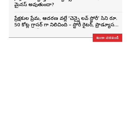
మైనస్ అవుతుందా?
ప్రేక్షకుల ప్రేమ, ఆదరణ వల్లే ‘చెన్నై లవ్ స్టోరీ’ సినిమా రూ.
50 కోట్ల గ్రాసర్ గా నిలిచింది – స్టోరీ రైటర్, ప్రొడ్యూసర్
సాయి రాజేష్
ఇంకా చదవండి