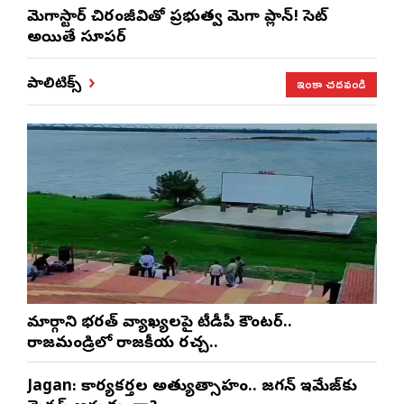
మెగాస్టార్ చిరంజీవితో ప్రభుత్వ మెగా ప్లాన్! సెట్
అయితే సూపర్
ఇంకా చదవండి
పాలిటిక్స్
మార్గాని భరత్ వ్యాఖ్యలపై టీడీపీ కౌంటర్..
రాజమండ్రిలో రాజకీయ రచ్చ..
Jagan: కార్యకర్తల అత్యుత్సాహం.. జగన్ ఇమేజ్‌కు