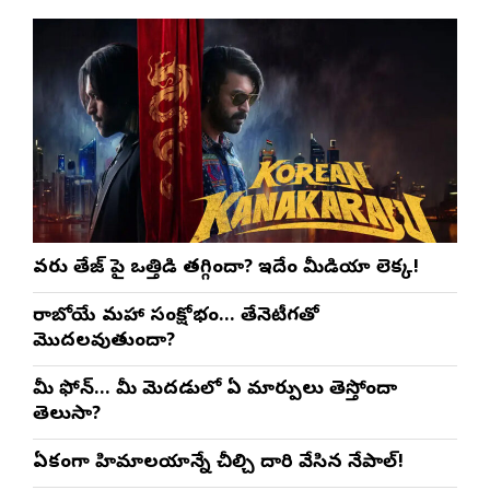
వరుణ్ తేజ్‌ పై ఒత్తిడి తగ్గిందా? ఇదేం మీడియా లెక్క!
రాబోయే మహా సంక్షోభం… తేనెటీగతో
మొదలవుతుందా?
మీ ఫోన్… మీ మెదడులో ఏ మార్పులు తెస్తోందా
తెలుసా?
ఏకంగా హిమాలయాన్నే చీల్చి దారి వేసిన నేపాల్!