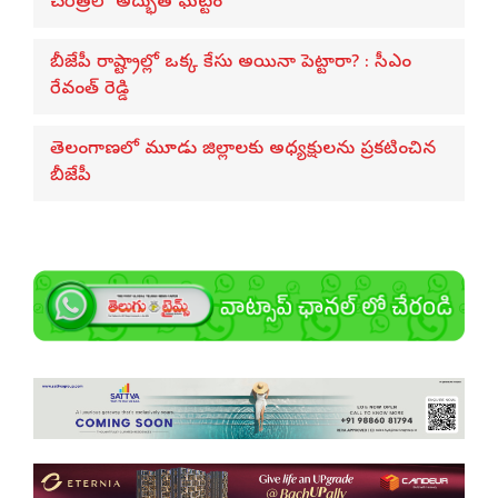
చరిత్రలో అద్భుత ఘట్టం
బీజేపీ రాష్ట్రాల్లో ఒక్క కేసు అయినా పెట్టారా? : సీఎం
రేవంత్ రెడ్డి
తెలంగాణలో మూడు జిల్లాలకు అధ్యక్షులను ప్రకటించిన
బీజేపీ