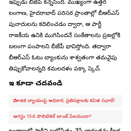
ఇప్పుడు బీజేపీ కన్నేసింది. ముఖ్యంగా ఉత్తర
తెలంగాణ, హైదరాబాద్ పరిసర ప్రాంతాల్లో బీఆర్ఎస్
పునాదులను కదిలించడం ద్వారా, ఆ పార్టీ
రాజకీయ ఉనికి ముగిసిందనే సంకేతాలను ప్రజల్లోకి
బలంగా పంపాలని బీజేపీ భావిస్తోంది. తద్వారా
బీఆర్ఎస్ ఓటు బ్యాంకును శాశ్వతంగా తమవైపు
తిప్పుకోవాలన్నది కమలదళం పక్కా స్కెచ్.
ఇవి కూడా చదవండి
సామాజిక న్యాయంపై అధికార, ప్రతిపక్షాలకు కవిత సవాల్!
ఆగస్టు 15న పొలిటికల్ బాంబ్ పేలనుందా?