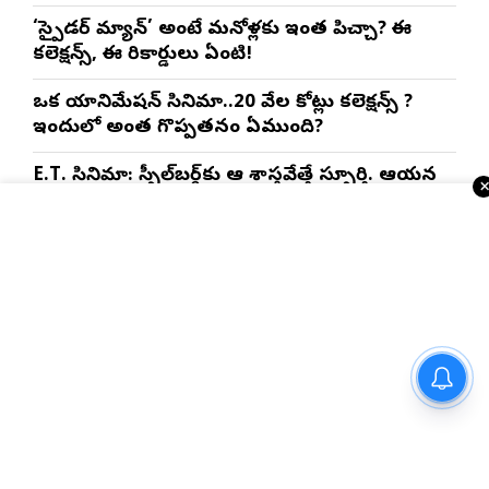
‘స్పైడర్ మ్యాన్’ అంటే మనోళ్లకు ఇంత పిచ్చా? ఈ
కలెక్షన్స్, ఈ రికార్డులు ఏంటి!
ఒక యానిమేషన్ సినిమా..20 వేల కోట్లు కలెక్షన్స్ ?
ఇందులో అంత గొప్పతనం ఏముంది?
E.T. సినిమా: స్పీల్‌బర్గ్‌కు ఆ శాస్త్రవేత్తే స్ఫూర్తి. ఆయన
రీసెర్చ్ తెలిస్తే మైండ్ బ్లాక్!?
ఇంకా చదవండి
స్పోర్ట్స్ న్యూస్
మార్గాని భరత్ వ్యాఖ్యలపై టీడీపీ
కౌంటర్.. రాజమండ్రిలో రాజకీయ
రచ్చ..