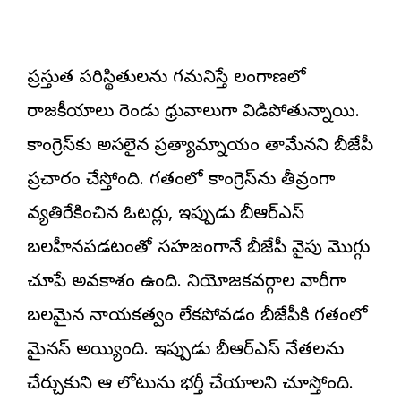
ప్రస్తుత పరిస్థితులను గమనిస్తే తెలంగాణలో
రాజకీయాలు రెండు ధ్రువాలుగా విడిపోతున్నాయి.
కాంగ్రెస్‌కు అసలైన ప్రత్యామ్నాయం తామేనని బీజేపీ
ప్రచారం చేస్తోంది. గతంలో కాంగ్రెస్‌ను తీవ్రంగా
వ్యతిరేకించిన ఓటర్లు, ఇప్పుడు బీఆర్ఎస్
బలహీనపడటంతో సహజంగానే బీజేపీ వైపు మొగ్గు
చూపే అవకాశం ఉంది. నియోజకవర్గాల వారీగా
బలమైన నాయకత్వం లేకపోవడం బీజేపీకి గతంలో
మైనస్ అయ్యింది. ఇప్పుడు బీఆర్ఎస్ నేతలను
చేర్చుకుని ఆ లోటును భర్తీ చేయాలని చూస్తోంది.