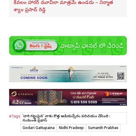
కేవలం హారర్ మూవీలా మాత్రమే ఉండదు – నిర్మాత
శ్యాం ప్రసాద్ రెడ్డి
‘గోదారి గట్టుపైన' నాకు కొత్త ఆడియన్స్‌ను పరిచయం చేసింది :
#Tags
సుమంత్ ప్రభాస్
Godari Gattupaina
Nidhi Pradeep
Sumanth Prabhas