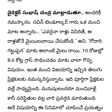
చేస్తారు.
డైరెక్టర్ సుభాష్ చంద్ర మాట్లాడుతూ..
అందరికీ
నమస్కారం. సచిన్ టెండూల్కర్ గారు ఒక మంచి
మాట అన్నారు… ‘ఎవరైనా రాళ్లు విసిరితే, ఆ
రాళ్లతోనే మైయిలురాయి చేసుకోండి ’ అని. ‘గోదారి
గట్టుపైన’ మాకు అలాంటి మైలు రాయి. 10 రోజుల్లో
8.6 కోట్ల గ్రాస్ సాధించడం మాకు చాలా గొప్ప
విషయం. ఇంత మంచి విజయాన్ని ఇచ్చిన తెలుగు
ప్రేక్షకులకు నమస్కరిస్తున్నాను. ఇది పూర్తిగా ప్రేక్షకుల
వల్లే సాధ్యమైంది. మనుషులందరూ మంచివాళ్లే.
కానీ పరిస్థితుల వల్ల వారి ప్రవర్తన మారుతుంది.
అదే విషయాన్ని ఈ సినిమాలో చూపించే ప్రయత్నం