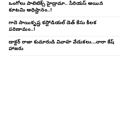
ఒంగోలు పాలిటిక్స్‌లో హైడ్రామా.. సీరియస్ అయిన
కూటమి అధిష్టానం..!
గాదె సాయికృష్ణ కస్టోడియల్ డెత్ కేసులో కీలక
పరిణామం..!
డాక్టర్ రాజా కుమారుడి వివాహ వేడుకలు…నారా లోకేష్
హాజరు