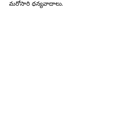
మరోసారి ధన్యవాదాలు.