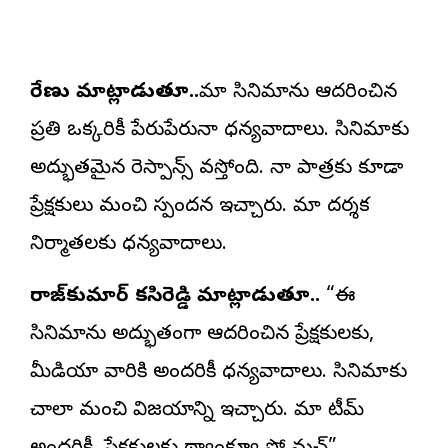
రేణు మాట్లాడుతూ..
మా సినిమాను ఆదరించిన
ప్రతి ఒక్కరికీ పేరుపేరునా ధన్యవాదాలు. సినిమాకు
అద్భుతమైన రెస్పాన్స్ వస్తోంది. నా పాత్రకు కూడా
ప్రేక్షకులు మంచి స్పందన ఇచ్చారు. మా దర్శక
నిర్మాతలకు ధన్యవాదాలు.
రాజ్‌కుమార్ కసిరెడ్డి మాట్లాడుతూ..
“ఈ
సినిమాను అద్భుతంగా ఆదరించిన ప్రేక్షకులకు,
మీడియా వారికి అందరికీ ధన్యవాదాలు. సినిమాకు
చాలా మంచి విజయాన్ని ఇచ్చారు. మా టీమ్