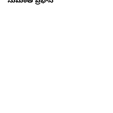
సుమంత్ ప్రభాస్