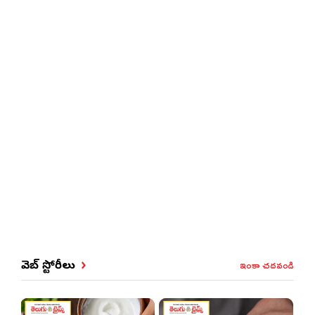
ఇంకా చదవండి
వెబ్ స్టోరీలు