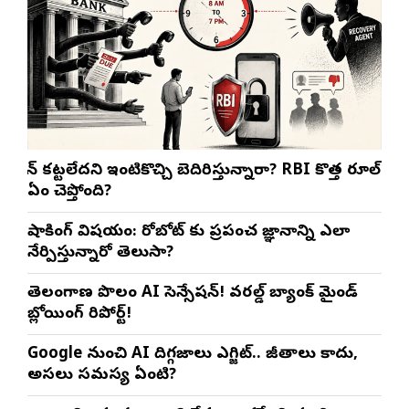
లోన్ కట్టలేదని ఇంటికొచ్చి బెదిరిస్తున్నారా? RBI కొత్త రూల్
ఏం చెప్తోంది?
షాకింగ్ విషయం: రోబోట్‌ కు ప్రపంచ జ్ఞానాన్ని ఎలా
నేర్పిస్తున్నారో తెలుసా?
తెలంగాణ పొలంలో AI సెన్సేషన్! వరల్డ్ బ్యాంక్ మైండ్
బ్లోయింగ్ రిపోర్ట్!
Google నుంచి AI దిగ్గజాలు ఎగ్జిట్.. జీతాలు కాదు,
అసలు సమస్య ఏంటి?