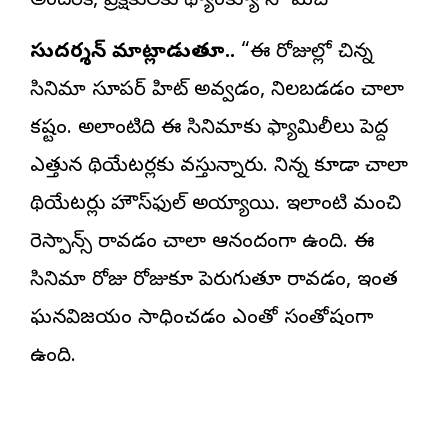
అందరికీ, ప్రేక్షకులకు థ్యాంక్యూ సో మచ్”
సుదర్శన్ మాట్లాడుతూ..
“ఈ రోజుల్లో చిన్న
సినిమా సూపర్ హిట్ అవ్వడం, నిలబడడం చాలా
కష్టం. అలాంటిది ఈ సినిమాకు ఫ్యామిలీలు పెద్ద
ఎత్తున థియేటర్లకు వస్తున్నారు. నిన్న కూడా చాలా
థియేటర్లు హౌస్‌ఫుల్ అయ్యాయి. ఇలాంటి మంచి
రెస్పాన్స్ రావడం చాలా ఆనందంగా ఉంది. ఈ
సినిమా రోజు రోజుకూ పెరుగుతూ రావడం, ఇంత
ఘనవిజయం సాధించడం ఎంతో సంతోషంగా
ఉంది.