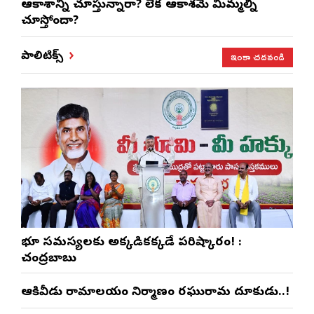
ఆకాశాన్ని చూస్తున్నారా? లేక ఆకాశమే మిమ్మల్ని
చూస్తోందా?
ఇంకా చదవండి
పాలిటిక్స్
భూ సమస్యలకు అక్కడికక్కడే పరిష్కారం! :
చంద్రబాబు
ఆకివీడు రామాలయం నిర్మాణంలో రఘురామ దూకుడు..!