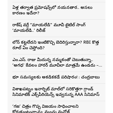
ఏళ్ల తర్వాత ప్రమోషన్స్‌లో నయనతార.. అసలు
కారణం ఇదేనా?
రాకేష్ వర్రే “మాయలేడి” మూవీ టైటిల్ సాంగ్
‘మాయలేడి..’ రిలీజ్
లోన్ కట్టలేదని ఇంటికొచ్చి బెదిరిస్తున్నారా? RBI కొత్త
రూల్ ఏం చెప్తోంది?
ఎం.ఎస్. రాజు మీదున్న నమ్మకంతో చెబుతున్నా..
‘అగధ’ కేవలం హారర్ మూవీలా మాత్రమే ఉండదు –
నిర్మాత శ్యాం ప్రసాద్ రెడ్డి
భూ సమస్యలకు అక్కడికక్కడే పరిష్కారం! : చంద్రబాబు
విశాఖ‌పట్నం ఇనార్బిట్ మాల్‌లో స‌రికొత్తగా గ్రాండ్
సినిమాటిక్ ఎక్స్‌పీరియెన్స్ ఇవ్వ‌నున్న AAA సినిమాస్‌
‘గజ’ చిత్రం గొప్ప విజయం సాధించాలని
కోరుకుంటున్నాను: మంచు మనోజ్