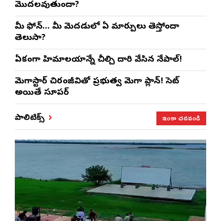
మొదలవుతుందా?
మీ ఫోన్… మీ మెదడులో ఏ మార్పులు తెస్తోందా
తెలుసా?
ఏకంగా హిమాలయాన్నే చీల్చి దారి వేసిన నేపాల్!
మెగాస్టార్ చిరంజీవితో ప్రభుత్వ మెగా ప్లాన్! సెట్
అయితే సూపర్
ఇంకా చదవండి
పాలిటిక్స్