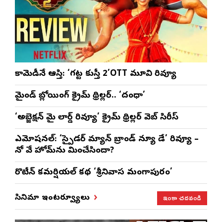
కామెడీనే ఆస్తి: ‘గట్ట కుస్తీ 2’OTT మూవి రివ్యూ
మైండ్ బ్లోయింగ్ క్రైమ్ థ్రిల్లర్.. ‘దంధా’
‘అబ్జెక్ష‌న్ మై లార్డ్ రివ్యూ’ క్రైమ్ థ్రిల్ల‌ర్ వెబ్ సిరీస్
ఎమోష‌న‌ల్‌: ‘స్పైడర్ మ్యాన్ బ్రాండ్ న్యూ డే’ రివ్యూ –
నో వే హోమ్‌ను మించేసిందా?
రొటీన్‌ కమర్షియల్‌ కథ ‘శ్రీనివాస మంగాపురం’
ఇంకా చదవండి
సినిమా ఇంటర్వ్యూలు