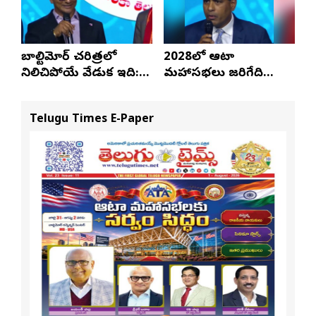
బాల్టిమోర్ చరిత్రలో
2028లో ఆటా
నిలిచిపోయే వేడుక ఇది:
మహాసభలు జరిగేది
శ్రీధర్ బానాల
అక్కడే: సతీష్ రెడ్డి
Telugu Times E-Paper