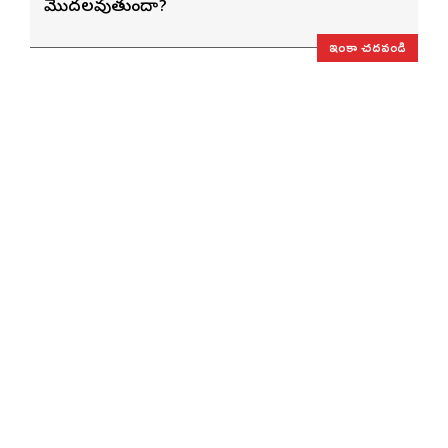
మొదలవుతుందా?
ఇంకా చదవండి