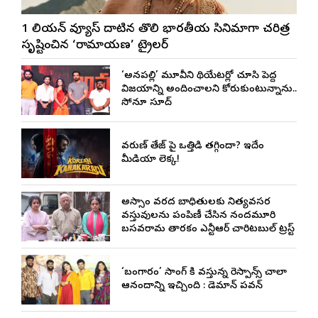
1 బిలియన్ వ్యూస్ దాటిన తొలి భారతీయ సినిమాగా చరిత్ర
సృష్టించిన ‘రామాయణ’ ట్రైలర్
‘అనకాపల్లి’ మూవీని థియేటర్లో చూసి పెద్ద
విజయాన్ని అందించాలని కోరుకుంటున్నాను..
సోనూ సూద్
వరుణ్ తేజ్‌ పై ఒత్తిడి తగ్గిందా? ఇదేం
మీడియా లెక్క!
అస్సాం వరద బాధితులకు నిత్యవసర
వస్తువులను పంపిణీ చేసిన నందమూరి
బసవరామ తారకం ఎన్టీఆర్ చారిటబుల్ ట్రస్ట్
‘బంగారం’ సాంగ్ కి వస్తున్న రెస్పాన్స్ చాలా
ఆనందాన్ని ఇచ్చింది : డెమాన్ పవన్