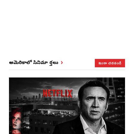
ఇంకా చదవండి
అమెరికాలో సినిమా వార్తలు