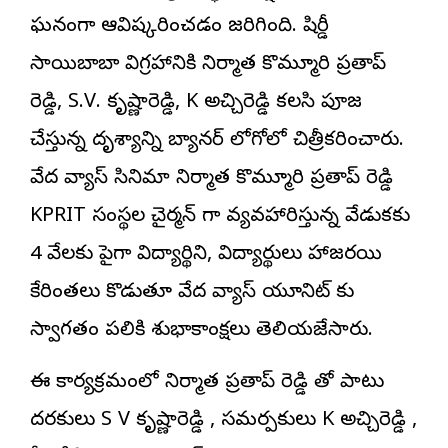
ఘనంగా ఆవిష్కరించడం జరిగింది. షిర్డీ
సాయిబాబా విగ్రహానికి నిర్మాత కొమ్మూరి ప్రతాప్
రెడ్డి, S.V. కృష్ణారెడ్డి, K అచ్చిరెడ్డి కలసి పూజ
చేస్తున్న దృశ్యాన్ని బ్యానర్ లోగోలో చిత్రీకరించారు.
వేద వ్యాస్ సినిమా నిర్మాత కొమ్మూరి ప్రతాప్ రెడ్డి
KPRIT సంస్థల చైర్మన్ గా వ్యవహారిస్తున్న వేడుకకు
4 వేలకు పైగా విద్యార్థిని, విద్యార్థులు హాజరయి
కేరింతలు కొడుతూ వేద వ్యాస్ యూనిట్ కు
స్వాగతం పలికి శుభాకాంక్షలు తెలియజేసారు.
ఈ కార్యక్రమంలో నిర్మాత ప్రతాప్ రెడ్డి తో పాటు
దర్శకులు S V కృష్ణారెడ్డి , సమర్పకులు K అచ్చిరెడ్డి ,