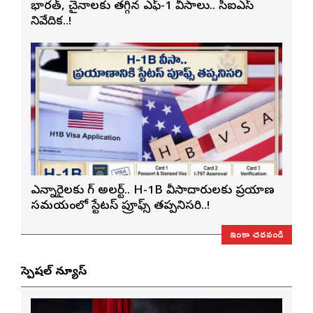
భారత్, చైనాలకు తగ్గిన ఎఫ్-1 వీసాలు.. సీఐఎస్
నివేదిక..!
ఎన్నారైలకు బిగ్ అలర్ట్.. H-1B వీసాదారులకు ప్రయాణ
సమయంలో స్టేటస్ ప్రూఫ్స్ తప్పనిసరి..!
ఇంకా చదవండి
స్పెషల్ న్యూస్