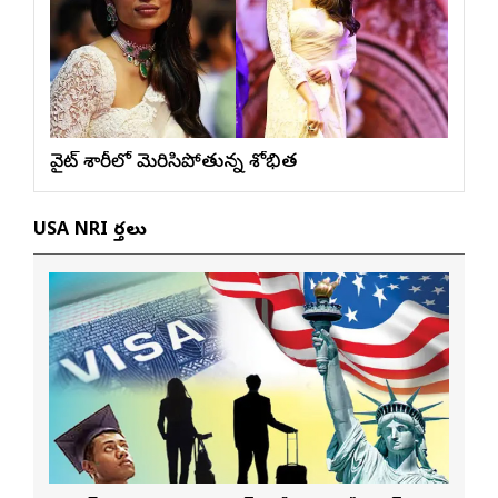
వైట్ శారీలో మెరిసిపోతున్న శోభిత
USA NRI వార్తలు