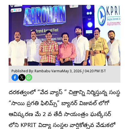
Published By: Rambabu Varma
May 3, 2026 / 04:20 PM IST
దర్శకత్వంలో “వేద వ్యాస్ ” చిత్రాన్ని నిర్మిస్తున్న సంస్థ
“సాయి ప్రగతి ఫిలిమ్స్” బ్యానర్ విజువల్ లోగో
ఆవిష్కరణ మే 2 వ తేదీ సాయంత్రం ఘట్కేసర్
లోని KPRIT విద్యా సంస్థల వార్షికోత్సవ వేడుకలో