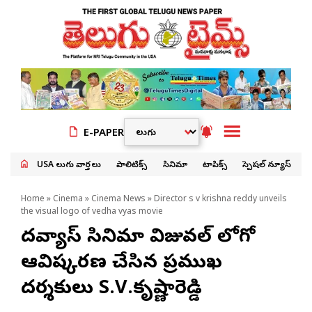
E-PAPER
USA తెలుగు వార్తలు
పాలిటిక్స్
సినిమా
టాపిక్స్
స్పెషల్ న్యూస్
Home
»
Cinema
»
Cinema News
» Director s v krishna reddy unveils
the visual logo of vedha vyas movie
వేదవ్యాస్ సినిమా విజువల్ లోగో
ఆవిష్కరణ చేసిన ప్రముఖ
దర్శకులు S.V.కృష్ణారెడ్డి