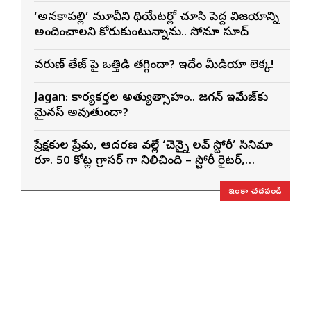
‘అనకాపల్లి’ మూవీని థియేటర్లో చూసి పెద్ద విజయాన్ని
అందించాలని కోరుకుంటున్నాను.. సోనూ సూద్
వరుణ్ తేజ్‌ పై ఒత్తిడి తగ్గిందా? ఇదేం మీడియా లెక్క!
Jagan: కార్యకర్తల అత్యుత్సాహం.. జగన్ ఇమేజ్‌కు
మైనస్ అవుతుందా?
ప్రేక్షకుల ప్రేమ, ఆదరణ వల్లే ‘చెన్నై లవ్ స్టోరీ’ సినిమా
రూ. 50 కోట్ల గ్రాసర్ గా నిలిచింది – స్టోరీ రైటర్,
ప్రొడ్యూసర్ సాయి రాజేష్
ఇంకా చదవండి