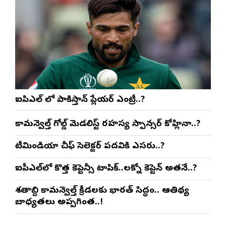
ఐపిఎల్ లో పాకిస్తాన్ ప్లేయర్ ఎంట్రీ..?
కామన్వెల్త్ గోల్డ్ మెడలిస్ట్ రహస్య స్పాన్సర్ కోహ్లినా..?
టీమిండియా చీఫ్ సెలెక్టర్ పదవికి ఎసరు..?
ఐపీఎల్‌లో కొత్త కెప్టెన్సీ టాపిక్..లక్నో కెప్టెన్ అతనే..?
శతాబ్ది కామన్వెల్త్ క్రీడలకు భారత్ సిద్ధం.. ఆతిథ్య
బాధ్యతలు అప్పగింత..!