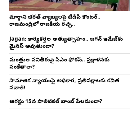
మార్గాని భరత్ వ్యాఖ్యలపై టీడీపీ కౌంటర్..
రాజమండ్రిలో రాజకీయ రచ్చ..
Jagan: కార్యకర్తల అత్యుత్సాహం.. జగన్ ఇమేజ్‌కు
మైనస్ అవుతుందా?
మంత్రుల పనితీరుపై సీఎం ఫోకస్.. ప్రక్షాళనకు
సంకేతాలా?
సామాజిక న్యాయంపై అధికార, ప్రతిపక్షాలకు కవిత
సవాల్!
ఆగస్టు 15న పొలిటికల్ బాంబ్ పేలనుందా?