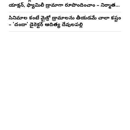
యాక్షన్, ఫ్యామిలీ డ్రామాగా రూపొందించాం – నిర్మాతలు
త్రినాథరావు నక్కిన, కాండ్రేగుల నాయుడు
సినిమాల కంటే మైక్రో డ్రామాలను తీయడమే చాలా కష్టం
– ‘దందా’ డైరెక్ట‌ర్ ఆదిత్య దేవులపల్లి