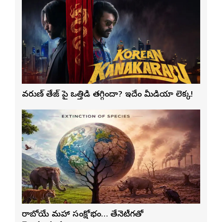
వరుణ్ తేజ్‌ పై ఒత్తిడి తగ్గిందా? ఇదేం మీడియా లెక్క!
రాబోయే మహా సంక్షోభం… తేనెటీగతో