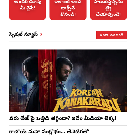
ే
అందరి చూపు
ఇలాంటి లంచ్
హెయిర్‌స్టైల్స్‌ను
మీ వైపే!
బాక్స్‌నే
ట్రై
కొనండి!
చేయాల్సిందే!
ఇంకా చదవండి
స్పెషల్ న్యూస్
వరుణ్ తేజ్‌ పై ఒత్తిడి తగ్గిందా? ఇదేం మీడియా లెక్క!
రాబోయే మహా సంక్షోభం… తేనెటీగతో