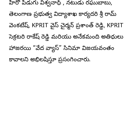
హీరో పిడుగు విశ్వనాధ్ , నటుడు రఘుబాబు,
తెలంగాణ ప్రభుత్వ విద్యాశాఖ కార్యదర్శి శ్రీ రామ్
వెంకటేష్, KPRIT వైస్ చైర్మన్ ప్రశాంత్ రెడ్డి, KPRIT
సెక్రటరి రాకేష్ రెడ్డి మరియు అనేకమంది అతిధులు
హాజరయి “వేద వ్యాస్” సినిమా విజయవంతం
కావాలని అభిలషిస్తూ ప్రసంగించారు.