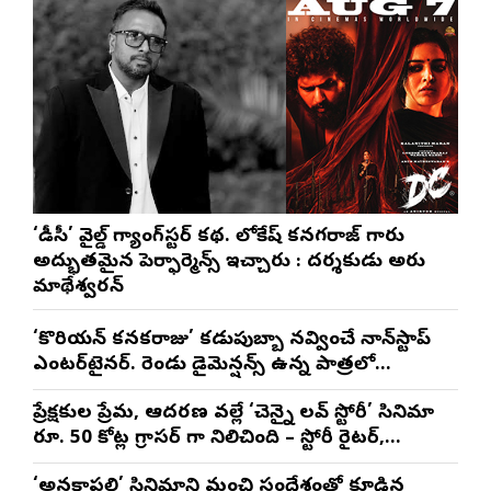
‘డీసీ’ వైల్డ్ గ్యాంగ్‌స్టర్ కథ. లోకేష్ కనగరాజ్ గారు
అద్భుతమైన పెర్ఫార్మెన్స్ ఇచ్చారు : దర్శకుడు అరుణ్
మాథేశ్వరన్
‘కొరియన్ కనకరాజు’ కడుపుబ్బా నవ్వించే నాన్‌స్టాప్
ఎంటర్‌టైనర్. రెండు డైమెన్షన్స్ ఉన్న పాత్రలో
నటించడం చాలా సంతృప్తినిచ్చింది : వరుణ్ తేజ్
ప్రేక్షకుల ప్రేమ, ఆదరణ వల్లే ‘చెన్నై లవ్ స్టోరీ’ సినిమా
రూ. 50 కోట్ల గ్రాసర్ గా నిలిచింది – స్టోరీ రైటర్,
ప్రొడ్యూసర్ సాయి రాజేష్
‘అనకాపల్లి’ సినిమాని మంచి సందేశంతో కూడిన