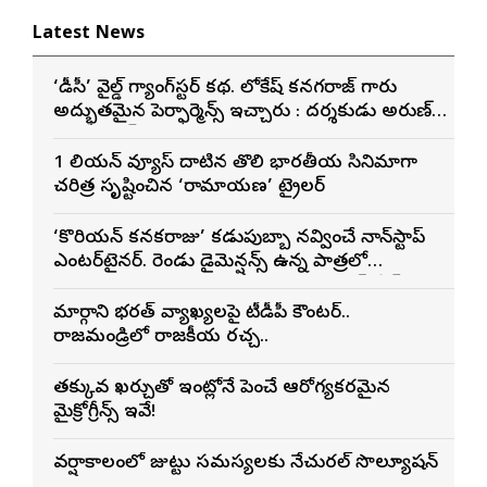
Latest News
‘డీసీ’ వైల్డ్ గ్యాంగ్‌స్టర్ కథ. లోకేష్ కనగరాజ్ గారు
అద్భుతమైన పెర్ఫార్మెన్స్ ఇచ్చారు : దర్శకుడు అరుణ్
మాథేశ్వరన్
1 బిలియన్ వ్యూస్ దాటిన తొలి భారతీయ సినిమాగా
చరిత్ర సృష్టించిన ‘రామాయణ’ ట్రైలర్
‘కొరియన్ కనకరాజు’ కడుపుబ్బా నవ్వించే నాన్‌స్టాప్
ఎంటర్‌టైనర్. రెండు డైమెన్షన్స్ ఉన్న పాత్రలో
నటించడం చాలా సంతృప్తినిచ్చింది : వరుణ్ తేజ్
మార్గాని భరత్ వ్యాఖ్యలపై టీడీపీ కౌంటర్..
రాజమండ్రిలో రాజకీయ రచ్చ..
తక్కువ ఖర్చుతో ఇంట్లోనే పెంచే ఆరోగ్యకరమైన
మైక్రోగ్రీన్స్ ఇవే!
వర్షాకాలంలో జుట్టు సమస్యలకు నేచురల్ సొల్యూషన్