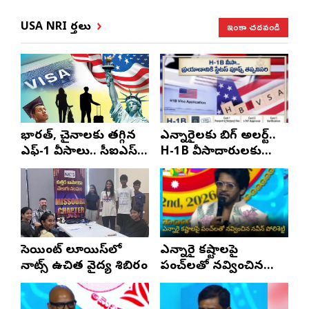
ఇంకా చదవండి
USA NRI వార్తలు
భారత్, చైనాలకు తగ్గిన
ఎన్నారైలకు బిగ్ అలర్ట్..
ఎఫ్-1 వీసాలు.. సీఐఎస్
H-1B వీసాదారులకు
నివేదిక..!
ప్రయాణ సమయంలో
స్టేటస్ ప్రూఫ్స్ తప్పనిసరి..!
సెయింట్ లూయిస్‌లో
ఎన్నారై కష్టాలపై
నాట్స్ ఉచిత వైద్య శిబిరం
పంచ్‌లతో నవ్వించిన
నవీన్ పోలిశెట్టి