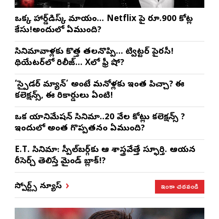
ఒక్క హార్డ్‌డిస్క్ మాయం… Netflix పై రూ.900 కోట్ల
కేసు!అందులో ఏముంది?
సినిమావాళ్లకు కొత్త తలనొప్పి… ట్విట్టర్ పైరసీ!
థియేటర్‌లో రిలీజ్… Xలో ఫ్రీ షో?
‘స్పైడర్ మ్యాన్’ అంటే మనోళ్లకు ఇంత పిచ్చా? ఈ
కలెక్షన్స్, ఈ రికార్డులు ఏంటి!
ఒక యానిమేషన్ సినిమా..20 వేల కోట్లు కలెక్షన్స్ ?
ఇందులో అంత గొప్పతనం ఏముంది?
E.T. సినిమా: స్పీల్‌బర్గ్‌కు ఆ శాస్త్రవేత్తే స్ఫూర్తి. ఆయన
రీసెర్చ్ తెలిస్తే మైండ్ బ్లాక్!?
ఇంకా చదవండి
స్పోర్ట్స్ న్యూస్