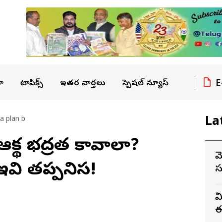
E
ా
టాపిక్స్
ఇతర వార్తలు
స్పెషల్ న్యూస్
La
a plan b
ఆర్థిక భద్రత కావాలా?
మ
వి తప్పనిసరి!
స
మ
ఈ