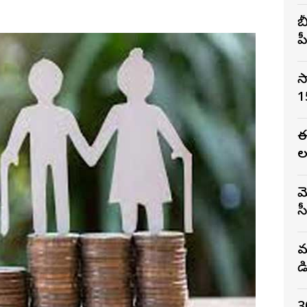
బ
ప
స
1
ఈ
లం
మ
స
మ
డ