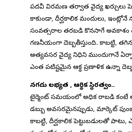
పదవీ విరమణ తర్వాత వైద్య ఖర్చులు పెద్
కాకుండా, దీర్ఘకాలిక మందులు, ఇంట్లోనే న
సంవత్సరాల తరబడి కొనసాగే అవకాశం
గణనీయంగా దెబ్బతీస్తుంది. కాబట్టి, తగిన హెల
అత్యవసర వైద్య నిధిని ముందుగానే ఏర్ప
ఎంత పటిష్టమైన ఆర్థిక ప్రణాళిక ఉన్నా దె
నగదు లభ్యత , ఆర్థిక స్థిరత్వం..
రిటైర్మెంట్ సమయంలో అధిక రాబడి కంటే ఆ
డబ్బు అవసరమైనప్పుడు, మార్కెట్ పుం
కాబట్టి, దీర్ఘకాలిక పెట్టుబడులతో పాట