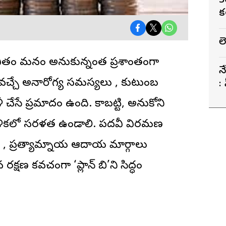
3
క
ల
 జీవితం మనం అనుకున్నంత ప్రశాంతంగా
న
చ్చే అనారోగ్య సమస్యలు , కుటుంబ
:
సే ప్రమాదం ఉంది. కాబట్టి, అనుకోని
ణాళికలో సరళత ఉండాలి.
పదవీ విరమణ
ధి , ప్రత్యామ్నాయ ఆదాయ మార్గాలు
షణ కవచంగా ‘ప్లాన్ బి’ని సిద్ధం