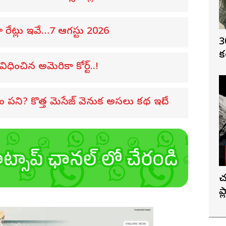
రేట్లు ఇవే…7 ఆగస్టు 2026
3
క
ధించిన అమెరికా కోర్ట్..!
ి? కొత్త మెసేజ్ వెనుక అసలు కథ ఇదే!
చ
ప