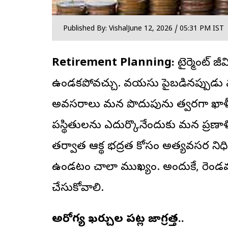
Published By: Vishal
June 12, 2026 / 05:31 PM IST
Retirement Planning:
రిటైర్మెంట్
ఉండకపోవచ్చు. వయసు పైబడినప్పుడు వ
అవసరాలు మన పొదుపును త్వరగా ఖాళీ చే
పరిస్థితులను ఎదుర్కొనేందుకు మన ప్ర
తర్వాత ఆర్థిక భద్రత కోసం అత్యవసర ని
ఉండటం చాలా ముఖ్యం. అందుకే, రెండవ రక్
చేసుకోవాలి.
అనారోగ్య ఖర్చుల పట్ల జాగ్రత్త..