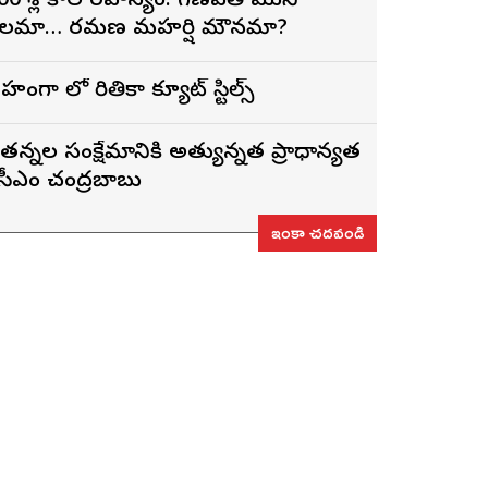
00 శ్లోకాల రహస్యం: గణపతి ముని
లమా… రమణ మహర్షి మౌనమా?
ెహంగా లో రితికా క్యూట్ స్టిల్స్
ేతన్నల సంక్షేమానికి అత్యున్నత ప్రాధాన్యత
 సీఎం చంద్రబాబు
ఇంకా చదవండి