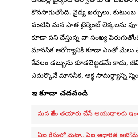
దీనివల్ల రిటైర్మెంట్ తర్వాత కూడా జీ
కొనసాగుతోంది. వైద్య ఖర్చులు, కుటుంబ 
వంటివి మన పాత రిటైర్మెంట్ లెక్కలను పూర
కూడా పని చేస్తున్న వారి సంఖ్య పెరుగుతో
మానసిక ఆరోగ్యానికి కూడా ఎంతో మేలు చ
కేవలం డబ్బును కూడబెట్టడమే కాదు, జ
ఎదుర్కొనే మానసిక, ఆర్థిక సామర్థ్యాన్ని ని
ఇవి కూడా చదవండి
మన దేశం తయారు చేసే ఆయుధాలకు ఇం
ఏఐ రేసులో మెటా.. ఏఐ ఆధారిత ఆటోమేటెడ్ 