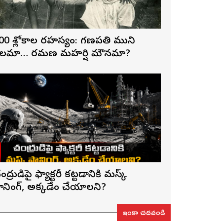
00 శ్లోకాల రహస్యం: గణపతి ముని
లమా… రమణ మహర్షి మౌనమా?
ంద్రుడిపై ఫ్యాక్టరీ కట్టడానికి మస్క్
్లానింగ్, అక్కడేం చేయాలని?
ఇంకా చదవండి