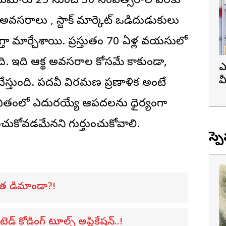
వితం సుమారు 25 నుంచి 30 సంవత్సరాల వరకు
అవసరాలు , స్టాక్ మార్కెట్ ఒడిదుడుకులు
్తిగా మార్చేశాయి. ప్రస్తుతం 70 ఏళ్ల వయసులో
ంది. ఇది ఆర్థిక అవసరాల కోసమే కాకుండా,
ఎ
వ
ేస్తుంది. పదవీ విరమణ ప్రణాళిక అంటే
ప
ీవితంలో ఎదురయ్యే ఆపదలను ధైర్యంగా
ర్మించుకోవడమేనని గుర్తుంచుకోవాలి.
స్ప
త డిమాండా?!
కోడింగ్ టూల్స్ అప్లికేషన్..!