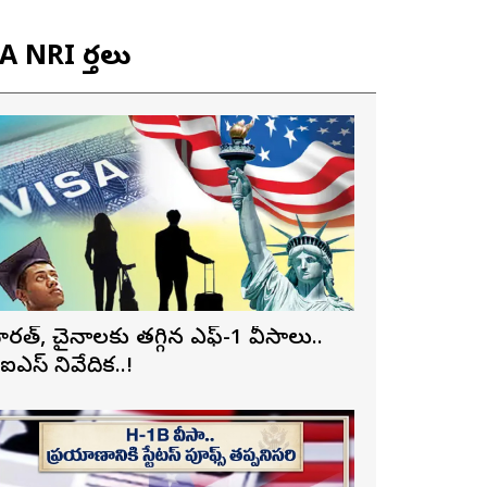
 NRI వార్తలు
ారత్, చైనాలకు తగ్గిన ఎఫ్-1 వీసాలు..
ీఐఎస్ నివేదిక..!