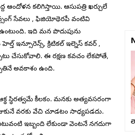
ద ఆందోళన కలిగిస్తాయి. ఆసుపత్రి ఖర్చులే
ర్సింగ్ సేవలు , ఫిజియోథెరపీ వంటివి
 ఉంటుంది. ఇది మన పొదుపును
N
్త్ ఇన్సూరెన్స్, క్రిటికల్ ఇల్నెస్ కవర్ ,
ాటు చేసుకోవాలి. ఈ రక్షణ కవచం లేకపోతే,
బ్బతినే అవకాశం ఉంది.
ర్థిక స్థిరత్వమే కీలకం. మనకు అత్యవసరంగా
జుకునే వరకు వేచి చూడటం సాధ్యపడదు.
ల
ు, ఎటువంటి ఇబ్బంది లేకుండా వెంటనే నగదుగా