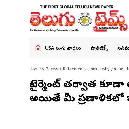
USA తెలుగు వార్తలు
పాలిటిక్స్
సినిమ
Home
»
Bnews
» Retirement planning why you need 
రిటైర్మెంట్ తర్వాత కూడా 
అయితే మీ ప్రణాళికలో ఇ