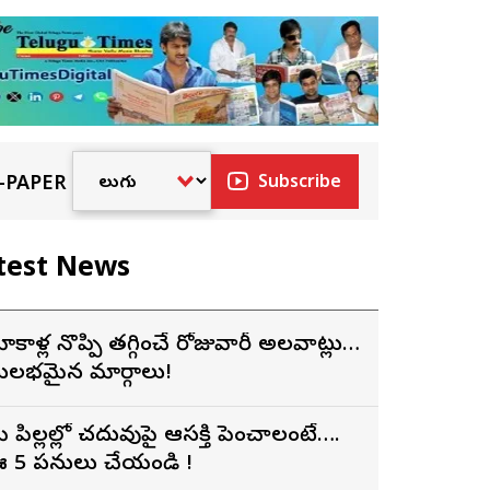
-PAPER
Subscribe
test News
ోకాళ్ల నొప్పి తగ్గించే రోజువారీ అలవాట్లు…
ులభమైన మార్గాలు!
ీ పిల్లల్లో చదువుపై ఆసక్తి పెంచాలంటే….
 5 పనులు చేయండి !