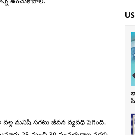
న్ని ఉంచుకోవాలి.
USA
భ
స
వల్ల మనిషి సగటు జీవన వ్యవధి పెరిగింది.