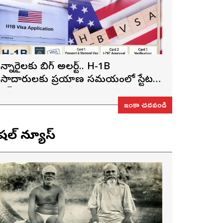
న్నారైలకు బిగ్ అలర్ట్.. H-1B
ీసాదారులకు ప్రయాణ సమయంలో స్టేటస్
్రూఫ్స్ తప్పనిసరి..!
ఇంకా చదవండి
ెషల్ న్యూస్