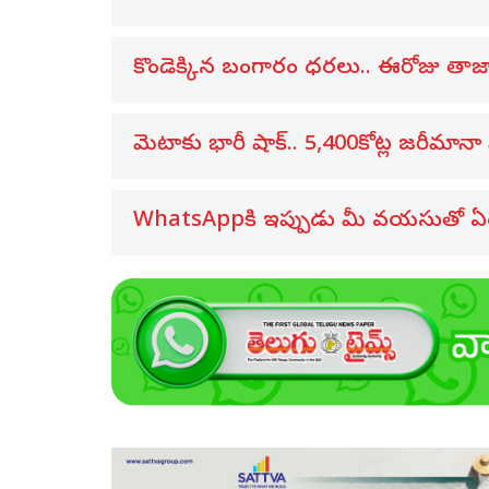
కొండెక్కిన బంగారం ధరలు.. ఈరోజు తాజా 
మెటాకు భారీ షాక్.. 5,400కోట్ల జరీమానా వి
WhatsAppకి ఇప్పుడు మీ వయసుతో ఏం పన