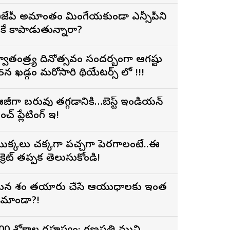
ీజేపీ అమాంతం మింగేయకుండా ఎన్సీపీని
ీకే కాపాడుతున్నారా?
్వాతంత్ర్య దినోత్సవం సందర్బంగా ఆగష్టు
5న ఖడ్గం మరోసారి థియేటర్స్ లో !!!
జీగా బరువు తగ్గడానికి…బెస్ట్ ఇండియన్
చ్ ప్లేటింగ్ ఇదే!
ొక్కలు చక్కగా పచ్చగా పెరగాలంటే..ఈ
ీక్రెట్ తప్పక తెలుసుకోండి!
న దేశం తయారు చేసే ఆయుధాలకు ఇంత
ిమాండా?!