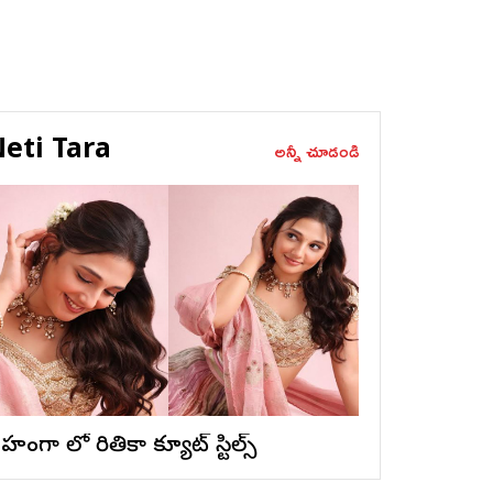
eti Tara
అన్నీ చూడండి
ెహంగా లో రితికా క్యూట్ స్టిల్స్