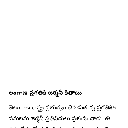
తెలంగాణ ప్రగతికి జర్మనీ కితాబు
తెలంగాణ రాష్ట్ర ప్రభుత్వం చేపడుతున్న ప్రగతిశీల
పనులను జర్మనీ ప్రతినిధులు ప్రశంసించారు. ఈ