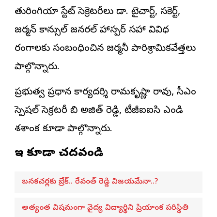
తురింగియా స్టేట్ సెక్రెటరీలు డా. టైచార్ట్, సకెర్ట్,
జర్మన్ కాన్సుల్ జనరల్ హాస్పర్ సహా వివిధ
రంగాలకు సంబంధించిన జర్మనీ పారిశ్రామికవేత్తలు
పాల్గొన్నారు.
ప్రభుత్వ ప్రధాన కార్యదర్శి రామకృష్ణా రావు, సీఎం
స్పెషల్ సెక్రటరీ బి అజిత్ రెడ్డి, టీజీఐఐసి ఎండి
శశాంక కూడా పాల్గొన్నారు.
ఇవి కూడా చదవండి
బనకచర్లకు బ్రేక్.. రేవంత్ రెడ్డి విజయమేనా..?
అత్యంత విషమంగా వైద్య విద్యార్థిని ప్రియాంక పరిస్థితి