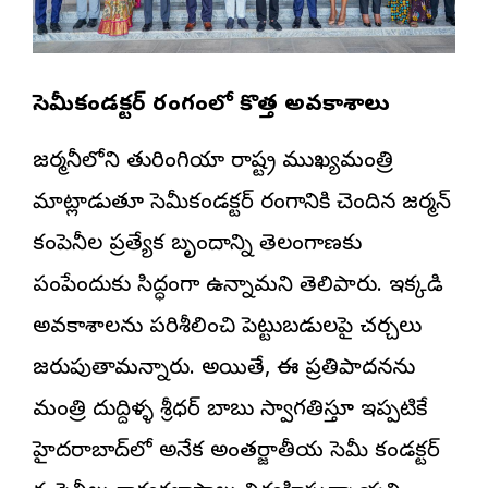
సెమీకండక్టర్ రంగంలో కొత్త అవకాశాలు
జర్మనీలోని తురింగియా రాష్ట్ర ముఖ్యమంత్రి
మాట్లాడుతూ సెమీకండక్టర్ రంగానికి చెందిన జర్మన్
కంపెనీల ప్రత్యేక బృందాన్ని తెలంగాణకు
పంపేందుకు సిద్ధంగా ఉన్నామని తెలిపారు. ఇక్కడి
అవకాశాలను పరిశీలించి పెట్టుబడులపై చర్చలు
జరుపుతామన్నారు. అయితే, ఈ ప్రతిపాదనను
మంత్రి దుద్దిళ్ళ శ్రీధర్ బాబు స్వాగతిస్తూ ఇప్పటికే
హైదరాబాద్‌లో అనేక అంతర్జాతీయ సెమీ కండక్టర్