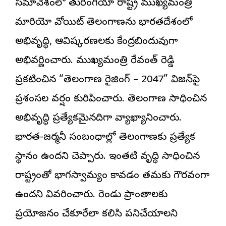
సమావేశంలో తురింగియా రాష్ట్ర ముఖ్యమంత్రి
మారియో వోయిట్ తెలంగాణను భారతదేశంలో
అభివృద్ధి, ఆవిష్కరణలకు కేంద్రబిందువుగా
అభివర్ణించారు. ముఖ్యమంత్రి రేవంత్ రెడ్డి
ప్రకటించిన “తెలంగాణ రైజింగ్ – 2047” విజన్‌పై
ప్రశంసల వర్షం కురిపించారు. తెలంగాణ సాధించిన
అభివృద్ధి ప్రత్యేకమైనదిగా వ్యాఖ్యానించారు.
భారత-జర్మనీ సంబంధాల్లో తెలంగాణకు ప్రత్యేక
స్థానం ఉందని చెప్పారు. ఇంతటి వృద్ధి సాధించిన
రాష్ట్రంతో భాగస్వామ్యం కావడం తమకు గౌరవంగా
ఉందని వివరించారు. రెండు ప్రాంతాలకు
ప్రయోజనం చేకూరేలా కలిసి పనిచేయాలని