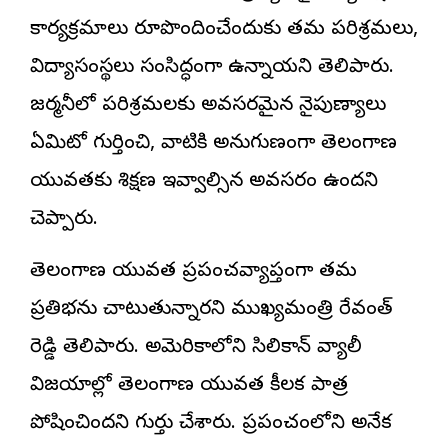
కార్యక్రమాలు రూపొందించేందుకు తమ పరిశ్రమలు,
విద్యాసంస్థలు సంసిద్ధంగా ఉన్నాయని తెలిపారు.
జర్మనీలో పరిశ్రమలకు అవసరమైన నైపుణ్యాలు
ఏమిటో గుర్తించి, వాటికి అనుగుణంగా తెలంగాణ
యువతకు శిక్షణ ఇవ్వాల్సిన అవసరం ఉందని
చెప్పారు.
తెలంగాణ యువత ప్రపంచవ్యాప్తంగా తమ
ప్రతిభను చాటుతున్నారని ముఖ్యమంత్రి రేవంత్
రెడ్డి తెలిపారు. అమెరికాలోని సిలికాన్ వ్యాలీ
విజయాల్లో తెలంగాణ యువత కీలక పాత్ర
పోషించిందని గుర్తు చేశారు. ప్రపంచంలోని అనేక