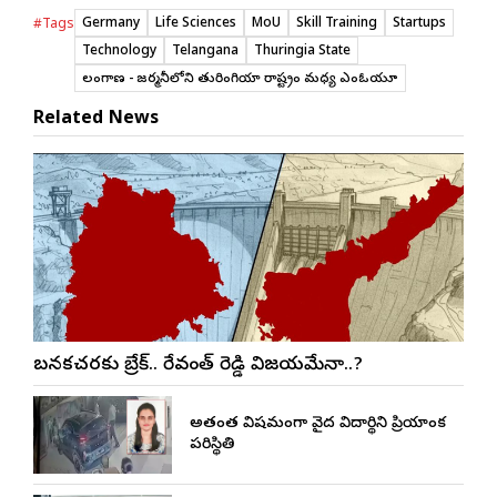
Germany
Life Sciences
MoU
Skill Training
Startups
#Tags
Technology
Telangana
Thuringia State
తెలంగాణ - జర్మనీలోని తురింగియా రాష్ట్రం మధ్య ఎంఓయూ
Related News
బనకచర్లకు బ్రేక్.. రేవంత్ రెడ్డి విజయమేనా..?
అత్యంత విషమంగా వైద్య విద్యార్థిని ప్రియాంక
పరిస్థితి