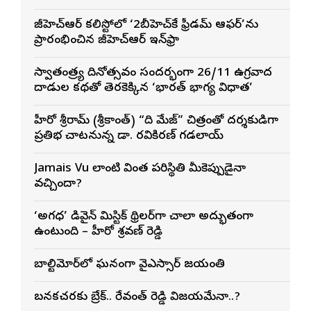
జీహెచ్ఆర్ కల్లిస్టోలో ‘2బీహెచ్‌కే ఫ్రీడమ్ ఆఫర్’ను
ప్రారంభించిన జీహెచ్ఆర్ ఇన్‌ఫ్రా
స్వాతంత్ర్య దినోత్సవం సందర్భంగా 26/11 ఉగ్రవాద
దాడుల కథతో తెరకెక్కిన ‘భారత్ భాగ్య విధాత’
హీరో శ్రీరామ్ (శ్రీకాంత్) “ది మేజ్” చిత్రంతో దర్శకుడిగా
ప్రతిభ చాటనున్న డా. రవికిరణ్ గడలాయ్
Jamais Vu లాంటి వింత పరిస్థితి మీకెప్పుడైనా
వచ్చిందా?
‘అగధ’ డివైన్ మిస్టిక్ థ్రిల్లర్‌గా చాలా అద్భుతంగా
ఉంటుంది – హీరో శ్రవణ్ రెడ్డి
బాల్టిమోర్‌లో ఘనంగా వైఎస్సార్‌ జయంతి
బనకచర్లకు బ్రేక్.. రేవంత్ రెడ్డి విజయమేనా..?