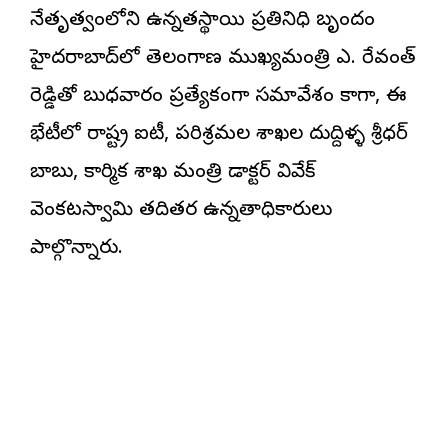
నేతృత్వంలోని ఉన్నతస్థాయి ప్రతినిధి బృందం
హైదరాబాద్‌లో తెలంగాణ ముఖ్యమంత్రి ఎ. రేవంత్
రెడ్డితో బుధవారం ప్రత్యేకంగా సమావేశం కాగా, ఈ
భేటీలో రాష్ట్ర ఐటీ, పరిశ్రమల శాఖల దుద్దిళ్ళ శ్రీధర్
బాబు, కార్మిక శాఖ మంత్రి డాక్టర్ వివేక్
వెంకటస్వామి తదితర ఉన్నతాధికారులు
పాల్గొన్నారు.