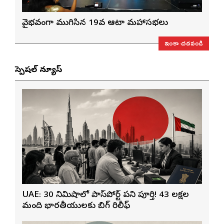
వైభవంగా ముగిసిన 19వ ఆటా మహాసభలు
ఇంకా చదవండి
స్పెషల్ న్యూస్
UAE: 30 నిమిషాల్లో పాస్‌పోర్ట్ పని పూర్తి! 43 లక్షల
మంది భారతీయులకు బిగ్ రిలీఫ్