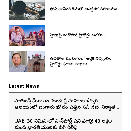
ఫోన్ ట్యాపింగ్ కేసులో ఆసక్తికర పరిణామం!
హైడ్రాపై మరోసారి హైకోర్టు ఆగ్రహం..!
ఉచితాల ముసుగులో ఆర్థిక విధ్వంసం..
హైకోర్టు ఘాటు వ్యాఖ్యలు
Latest News
పాతబస్తీ మీరాలం మండి శ్రీ మహంకాళేశ్వర
ఆలయంలో బంగారు బోనం ఎత్తిన సినీ నటి, నిర్మాత
నిహారిక కొణిదెల
UAE: 30 నిమిషాల్లో పాస్‌పోర్ట్ పని పూర్తి! 43 లక్షల
మంది భారతీయులకు బిగ్ రిలీఫ్