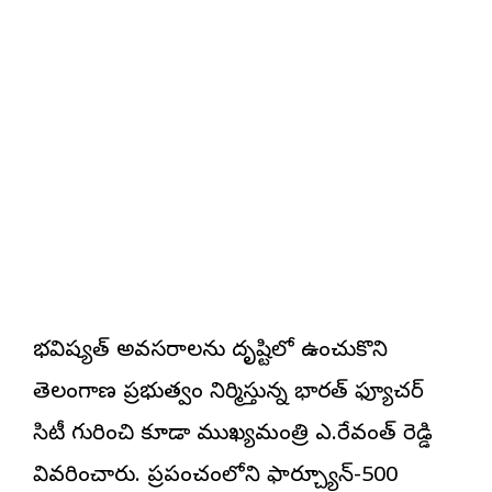
భవిష్యత్ అవసరాలను దృష్టిలో ఉంచుకొని
తెలంగాణ ప్రభుత్వం నిర్మిస్తున్న భారత్ ఫ్యూచర్
సిటీ గురించి కూడా ముఖ్యమంత్రి ఎ.రేవంత్ రెడ్డి
వివరించారు. ప్రపంచంలోని ఫార్చ్యూన్-500