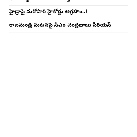
హైడ్రాపై మరోసారి హైకోర్టు ఆగ్రహం..!
రాజమండ్రి ఘటనపై సీఎం చంద్రబాబు సీరియస్