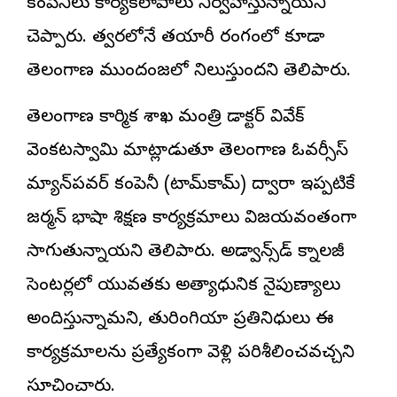
కంపెనీలు కార్యకలాపాలు నిర్వహిస్తున్నాయని
చెప్పారు. త్వరలోనే తయారీ రంగంలో కూడా
తెలంగాణ ముందంజలో నిలుస్తుందని తెలిపారు.
తెలంగాణ కార్మిక శాఖ మంత్రి డాక్టర్ వివేక్
వెంకటస్వామి మాట్లాడుతూ తెలంగాణ ఓవర్సీస్
మ్యాన్‌పవర్ కంపెనీ (టామ్‌కామ్) ద్వారా ఇప్పటికే
జర్మన్ భాషా శిక్షణ కార్యక్రమాలు విజయవంతంగా
సాగుతున్నాయని తెలిపారు. అడ్వాన్స్‌డ్ టెక్నాలజీ
సెంటర్లలో యువతకు అత్యాధునిక నైపుణ్యాలు
అందిస్తున్నామని, తురింగియా ప్రతినిధులు ఈ
కార్యక్రమాలను ప్రత్యేకంగా వెళ్లి పరిశీలించవచ్చని
సూచించారు.