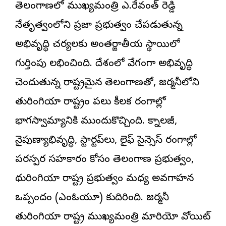
తెలంగాణలో ముఖ్యమంత్రి ఎ.రేవంత్ రెడ్డి
నేతృత్వంలోని ప్రజా ప్రభుత్వం చేపడుతున్న
అభివృద్ధి
చర్యలకు అంతర్జాతీయ స్థాయిలో
గుర్తింపు లభించింది. దేశంలో వేగంగా అభివృద్ధి
చెందుతున్న రాష్ట్రమైన తెలంగాణతో, జర్మనీలోని
తురింగియా రాష్ట్రం పలు కీలక రంగాల్లో
భాగస్వామ్యానికి ముందుకొచ్చింది. టెక్నాలజీ,
నైపుణ్యాభివృద్ధి, స్టార్టప్‌లు, లైఫ్ సైన్సెస్ రంగాల్లో
పరస్పర సహకారం కోసం తెలంగాణ ప్రభుత్వం,
థురింగియా రాష్ట్ర ప్రభుత్వం మధ్య అవగాహన
ఒప్పందం (ఎంఓయూ) కుదిరింది. జర్మనీ
తురింగియా రాష్ట్ర ముఖ్యమంత్రి మారియో వోయిట్