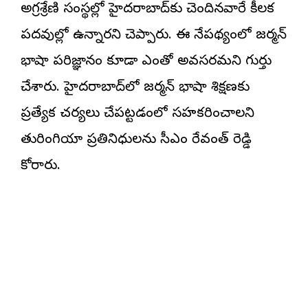
అగ్రశ్రేణి సంస్థల్లో హైదరాబాద్‌కు చెందినవారే కీలక
పదవుల్లో ఉన్నారని చెప్పారు. ఈ నేపథ్యంలో జర్మన్
భాషా పరిజ్ఞానం కూడా ఎంతో అవసరమని గుర్తు
చేశారు. హైదరాబాద్‌లో జర్మన్ భాషా శిక్షణకు
ప్రత్యేక చర్యలు చేపట్టడంలో సహకరించాలని
తురింగియా ప్రతినిధులను సీఎం రేవంత్ రెడ్డి
కోరారు.