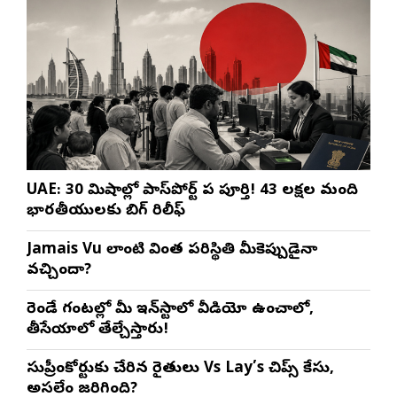
UAE: 30 నిమిషాల్లో పాస్‌పోర్ట్ పని పూర్తి! 43 లక్షల మంది
భారతీయులకు బిగ్ రిలీఫ్
Jamais Vu లాంటి వింత పరిస్థితి మీకెప్పుడైనా
వచ్చిందా?
రెండే గంటల్లో మీ ఇన్‌స్టాలో వీడియో ఉంచాలో,
తీసేయాలో తేల్చేస్తారు!
సుప్రీంకోర్టుకు చేరిన రైతులు Vs Lay’s చిప్స్‌ కేసు,
అసలేం జరిగింది?