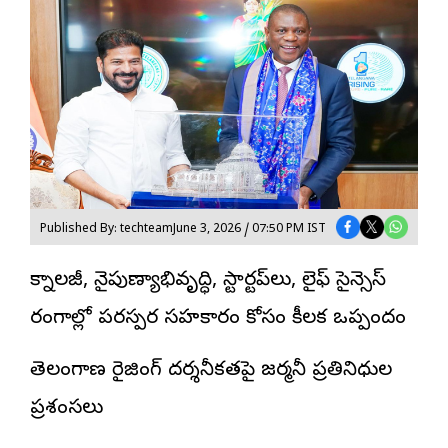
Published By: techteam
June 3, 2026 / 07:50 PM IST
టెక్నాలజీ, నైపుణ్యాభివృద్ధి, స్టార్టప్‌లు, లైఫ్ సైన్సెస్
రంగాల్లో పరస్పర సహకారం కోసం కీలక ఒప్పందం
తెలంగాణ రైజింగ్ దర్శనీకతపై జర్మనీ ప్రతినిధుల
ప్రశంసలు