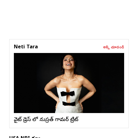
అన్నీ చూడండి
Neti Tara
వైట్ డ్రెస్ లో నుస్ర‌త్ గ్లామ‌ర్ ట్రీట్