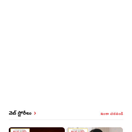
ఇంకా చదవండి
వెబ్ స్టోరీలు