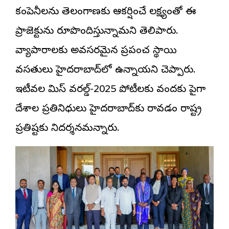
కంపెనీలను తెలంగాణకు ఆకర్షించే లక్ష్యంతో ఈ
ప్రాజెక్టును రూపొందిస్తున్నామని తెలిపారు.
వ్యాపారాలకు అవసరమైన ప్రపంచ స్థాయి
వసతులు హైదరాబాద్‌లో ఉన్నాయని చెప్పారు.
ఇటీవల మిస్ వరల్డ్-2025 పోటీలకు వందకు పైగా
దేశాల ప్రతినిధులు హైదరాబాద్‌కు రావడం రాష్ట్ర
ప్రతిష్టకు నిదర్శనమన్నారు.