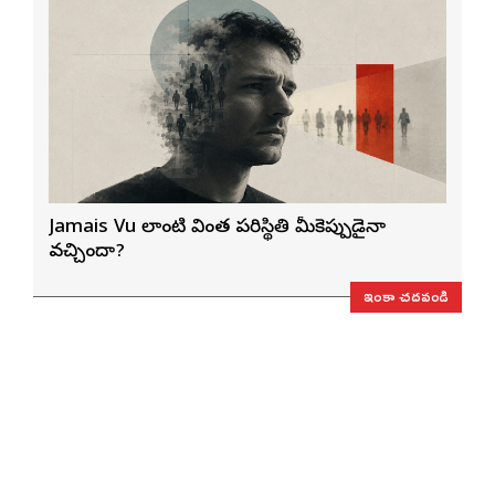
Jamais Vu లాంటి వింత పరిస్థితి మీకెప్పుడైనా
వచ్చిందా?
ఇంకా చదవండి