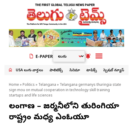
E-PAPER
USA తెలుగు వార్తలు
పాలిటిక్స్
సినిమా
టాపిక్స్
స్పెషల్ న్యూస్
Home
»
Politics
»
Telangana
» Telangana germanys thuringia state
sign mou on mutual cooperation in technology skill training
startups and life sciences
తెలంగాణ – జర్మనీలోని తురింగియా
రాష్ట్రం మధ్య ఎంఓయూ