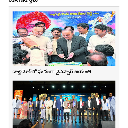
USA NRI వార్తలు
బాల్టిమోర్‌లో ఘనంగా వైఎస్సార్‌ జయంతి