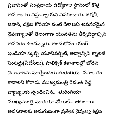
ప్రభావంతో సంప్రదాయ ఉద్యోగాల స్థానంలో కొత్త
అవకాశాలు వస్తున్నాయని వివరించారు. జర్మనీ,
జపాన్, దక్షిణ కొరియా వంటి దేశాలకు అవసరమైన
నైపుణ్యాలతో తెలంగాణ యువతను తీర్చిదిద్దాల్సిన
అవసరం ఉందన్నారు. అందుకోసం యంగ్
ఇండియా స్కిల్స్ యూనివర్సిటీ, అడ్వాన్స్‌డ్ టెక్నాలజీ
సెంటర్లు(ఏటీసీలు), పాలిటెక్నిక్ కళాశాలల్లో బోధన
విధానాలను మార్చేందుకు తురింగియా సహకారం
కావాలని కోరారు. ముఖ్యమంత్రి రేవంత్ రెడ్డి
వ్యాఖ్యలకు స్పందించిన… తురింగియా
ముఖ్యమంత్రి మారియో వోయిట్… తెలంగాణ
అవసరాలకు అనుగుణంగా ప్రత్యేక నైపుణ్య శిక్షణ