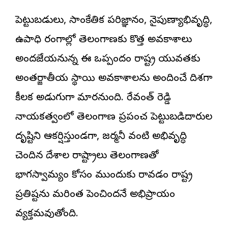
పెట్టుబడులు, సాంకేతిక పరిజ్ఞానం, నైపుణ్యాభివృద్ధి,
ఉపాధి రంగాల్లో తెలంగాణకు కొత్త అవకాశాలు
అందజేయనున్న ఈ ఒప్పందం రాష్ట్ర యువతకు
అంతర్జాతీయ స్థాయి అవకాశాలను అందించే దిశగా
కీలక అడుగుగా మారనుంది. రేవంత్ రెడ్డి
నాయకత్వంలో తెలంగాణ ప్రపంచ పెట్టుబడిదారుల
దృష్టిని ఆకర్షిస్తుండగా, జర్మనీ వంటి అభివృద్ధి
చెందిన దేశాల రాష్ట్రాలు తెలంగాణతో
భాగస్వామ్యం కోసం ముందుకు రావడం రాష్ట్ర
ప్రతిష్టను మరింత పెంచిందనే అభిప్రాయం
వ్యక్తమవుతోంది.