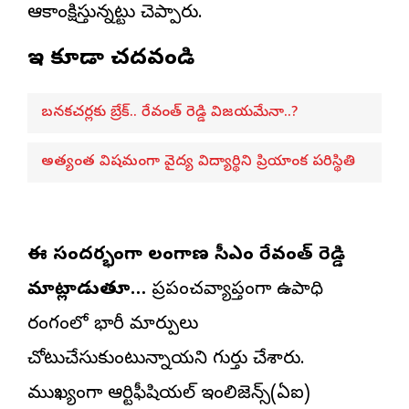
ఆకాంక్షిస్తున్నట్టు చెప్పారు.
ఇవి కూడా చదవండి
బనకచర్లకు బ్రేక్.. రేవంత్ రెడ్డి విజయమేనా..?
అత్యంత విషమంగా వైద్య విద్యార్థిని ప్రియాంక పరిస్థితి
ఈ సందర్భంగా తెలంగాణ సీఎం రేవంత్ రెడ్డి
మాట్లాడుతూ…
ప్రపంచవ్యాప్తంగా ఉపాధి
రంగంలో భారీ మార్పులు
చోటుచేసుకుంటున్నాయని గుర్తు చేశారు.
ముఖ్యంగా ఆర్టిఫీషియల్ ఇంటెలిజెన్స్(ఏఐ)