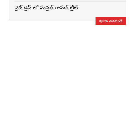
వైట్ డ్రెస్ లో నుస్ర‌త్ గ్లామ‌ర్ ట్రీట్
ఇంకా చదవండి