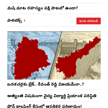
మనిషి మాట రహస్యం పక్షి పాటలో ఉందా?
ఇంకా చదవండి
పాలిటిక్స్
బనకచర్లకు బ్రేక్.. రేవంత్ రెడ్డి విజయమేనా..?
అత్యంత విషమంగా వైద్య విద్యార్థిని ప్రియాంక పరిస్థితి
ఫోన్ ట్యాపింగ్ కేసులో ఆసక్తికర పరిణామం!