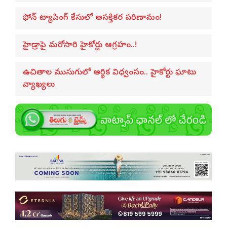
ఫోన్ ట్యాపింగ్ కేసులో ఆసక్తికర పరిణామం!
హైడ్రాపై మరోసారి హైకోర్టు ఆగ్రహం..!
ఉచితాల ముసుగులో ఆర్థిక విధ్వంసం.. హైకోర్టు ఘాటు
వ్యాఖ్యలు