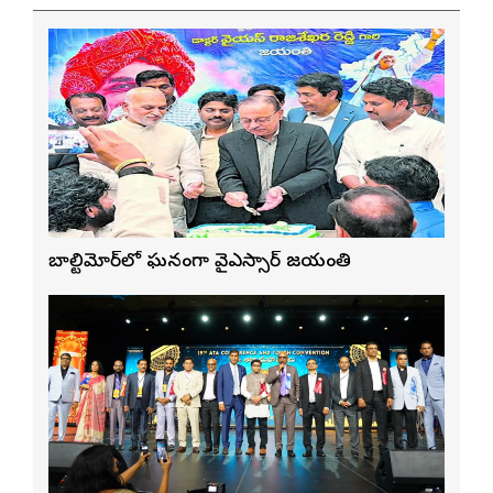
బాల్టిమోర్‌లో ఘనంగా వైఎస్సార్‌ జయంతి