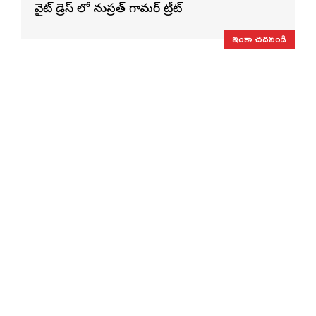
వైట్ డ్రెస్ లో నుస్ర‌త్ గ్లామ‌ర్ ట్రీట్
ఇంకా చదవండి