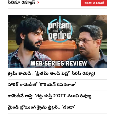
ఇంకా చదవండి
సినిమా రివ్యూస్
ప్రత్యేకం
రెడ్డి ప్రత్యేక లైవ్
‘ఉమెన్స్ ఫోరమ్’
కార
ళా’
షో
వేడుకలు
క్రైమ్ కామెడీ : ‘ప్రీతమ్ అండ్ పెడ్రో’ సిరీస్ రివ్యూ!
హారర్ కామెడీతో ‘కొరియన్ కనకరాజు’
కామెడీనే ఆస్తి: ‘గట్ట కుస్తీ 2’OTT మూవి రివ్యూ
మైండ్ బ్లోయింగ్ క్రైమ్ థ్రిల్లర్.. ‘దంధా’