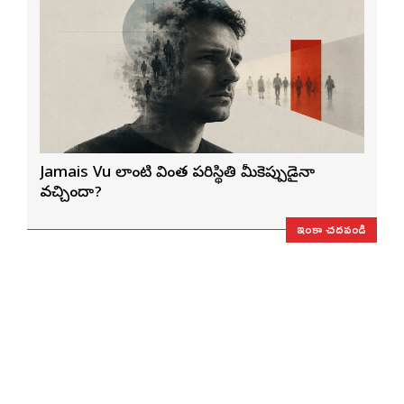
Jamais Vu లాంటి వింత పరిస్థితి మీకెప్పుడైనా
వచ్చిందా?
ఇంకా చదవండి