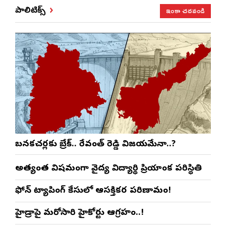
ఇంకా చదవండి
పాలిటిక్స్
బనకచర్లకు బ్రేక్.. రేవంత్ రెడ్డి విజయమేనా..?
అత్యంత విషమంగా వైద్య విద్యార్థిని ప్రియాంక పరిస్థితి
ఫోన్ ట్యాపింగ్ కేసులో ఆసక్తికర పరిణామం!
హైడ్రాపై మరోసారి హైకోర్టు ఆగ్రహం..!