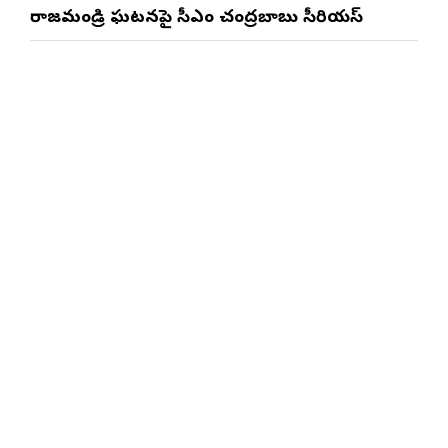
రాజమండ్రి ఘటనపై సీఎం చంద్రబాబు సీరియస్