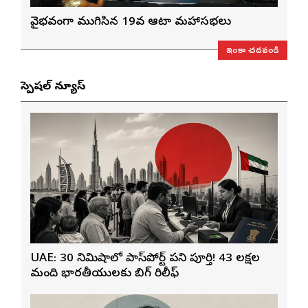
వైభవంగా ముగిసిన 19వ ఆటా మహాసభలు
ఇంకా చదవండి
స్పెషల్ న్యూస్
UAE: 30 నిమిషాల్లో పాస్‌పోర్ట్ పని పూర్తి! 43 లక్షల
మంది భారతీయులకు బిగ్ రిలీఫ్