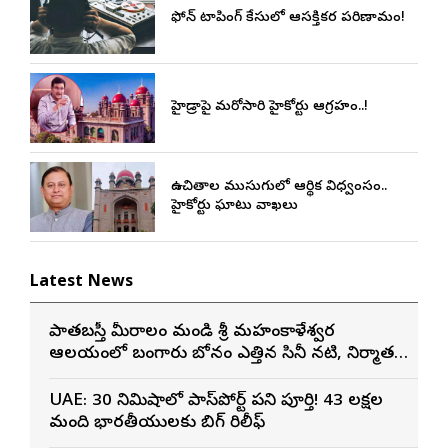
ఫోన్ ట్యాపింగ్ కేసులో ఆసక్తికర పరిణామం!
హైడ్రాపై మరోసారి హైకోర్టు ఆగ్రహం..!
ఉచితాల ముసుగులో ఆర్థిక విధ్వంసం..
హైకోర్టు ఘాటు వ్యాఖ్యలు
Latest News
పాతబస్తీ మీరాలం మండి శ్రీ మహంకాళేశ్వర
ఆలయంలో బంగారు బోనం ఎత్తిన సినీ నటి, నిర్మాత
నిహారిక కొణిదెల
UAE: 30 నిమిషాల్లో పాస్‌పోర్ట్ పని పూర్తి! 43 లక్షల
మంది భారతీయులకు బిగ్ రిలీఫ్