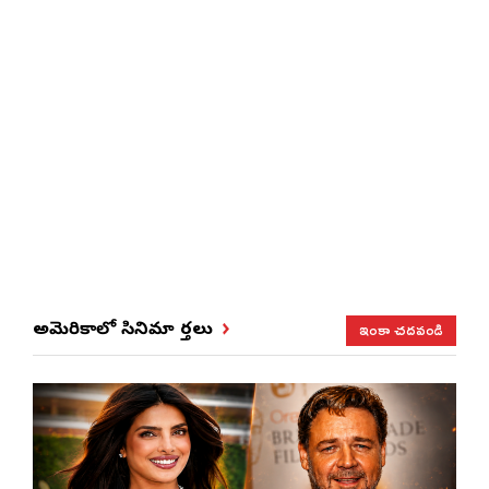
ఇంకా చదవండి
అమెరికాలో సినిమా వార్తలు