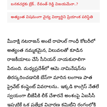
బనకచర్లకు బ్రేక్.. రేవంత్ రెడ్డి విజయమేనా..?
అత్యంత విషమంగా వైద్య విద్యార్థిని ప్రియాంక పరిస్థితి
మీనాక్షి నటరాజన్ అంటే రాహుల్ గాంధీ కోటరీలో
అత్యంత నమ్మకమైన, విలువలతో కూడిన
రాజకీయాలు చేసే సీనియర్ నాయకురాలిగా
పేరుంది. మధ్యప్రదేశ్‌లో ఆమె నామినేషన్‌ను
తిరస్కరించడానికి బేస్‌గా మారిన తెలంగాణ పాత
ప్రైవేట్ కంప్లైంట్ వివరాలను.. ఇక్కడి కాంగ్రెస్ నేతలే
స్వయంగా బీజేపీకి లీక్ చేశారనే అంశంపై ఏఐసీసీ
ఇప్పటికే ఒక ప్రత్యేక విచారణ కమిటీని రంగంలోకి