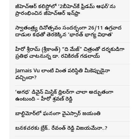
జీహెచ్ఆర్ కల్లిస్టోలో ‘2బీహెచ్‌కే ఫ్రీడమ్ ఆఫర్’ను
ప్రారంభించిన జీహెచ్ఆర్ ఇన్‌ఫ్రా
స్వాతంత్ర్య దినోత్సవం సందర్భంగా 26/11 ఉగ్రవాద
దాడుల కథతో తెరకెక్కిన ‘భారత్ భాగ్య విధాత’
హీరో శ్రీరామ్ (శ్రీకాంత్) “ది మేజ్” చిత్రంతో దర్శకుడిగా
ప్రతిభ చాటనున్న డా. రవికిరణ్ గడలాయ్
Jamais Vu లాంటి వింత పరిస్థితి మీకెప్పుడైనా
వచ్చిందా?
‘అగధ’ డివైన్ మిస్టిక్ థ్రిల్లర్‌గా చాలా అద్భుతంగా
ఉంటుంది – హీరో శ్రవణ్ రెడ్డి
బాల్టిమోర్‌లో ఘనంగా వైఎస్సార్‌ జయంతి
బనకచర్లకు బ్రేక్.. రేవంత్ రెడ్డి విజయమేనా..?