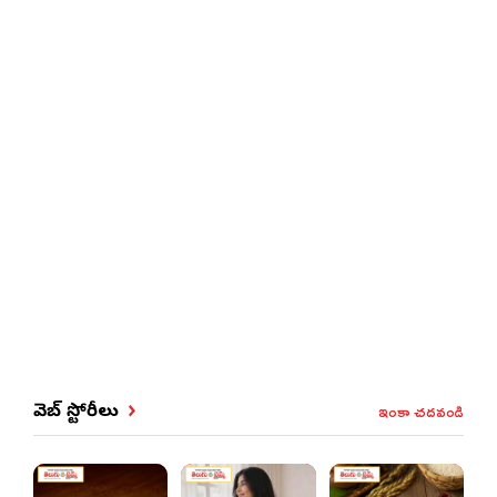
ఇంకా చదవండి
వెబ్ స్టోరీలు