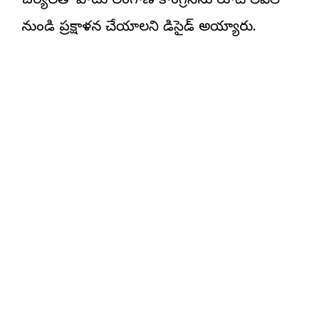
చర్యలతో పాటు తెలంగాణ కాంగ్రెస్‌ను రూట్ లెవెల్
నుండి ప్రక్షాళన చేయాలని డిసైడ్ అయ్యారు.