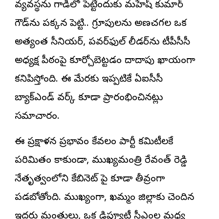
వ్యవస్థను గాడిలో పెట్టేందుకు మహేష్ కుమార్
గౌడ్‌ను పక్కన పెట్టి.. గ్రూపులను అణచగల ఒక
అత్యంత సీనియర్, పవర్‌ఫుల్ లీడర్‌ను టీపీసీసీ
అధ్యక్ష పీఠంపై కూర్చోబెట్టడం దాదాపు ఖాయంగా
కనిపిస్తోంది. ఈ మేరకు ఇప్పటికే ఏఐసీసీ
బ్యాక్‌ఎండ్ వర్క్ కూడా ప్రారంభించినట్లు
సమాచారం.
ఈ ప్రక్షాళన ప్రభావం కేవలం పార్టీ కమిటీలకే
పరిమితం కాకుండా, ముఖ్యమంత్రి రేవంత్ రెడ్డి
నేతృత్వంలోని కేబినెట్ పై కూడా తీవ్రంగా
పడబోతోంది. ముఖ్యంగా, ఖమ్మం జిల్లాకు చెందిన
ఇద్దరు మంత్రులు, ఒక డిప్యూటీ సీఎంల మధ్య