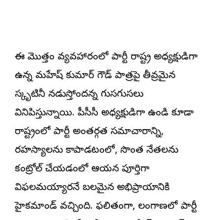
ఈ మొత్తం వ్యవహారంలో పార్టీ రాష్ట్ర అధ్యక్షుడిగా
ఉన్న మహేష్ కుమార్ గౌడ్ పాత్రపై తీవ్రమైన
స్కృటినీ నడుస్తోందన్న గుసగుసలు
వినిపిస్తున్నాయి. పీసీసీ అధ్యక్షుడిగా ఉండి కూడా
రాష్ట్రంలో పార్టీ అంతర్గత సమాచారాన్ని,
రహస్యాలను కాపాడటంలో, సొంత నేతలను
కంట్రోల్ చేయడంలో ఆయన పూర్తిగా
విఫలమయ్యారనే బలమైన అభిప్రాయానికి
హైకమాండ్ వచ్చింది. ఫలితంగా, తెలంగాణలో పార్టీ