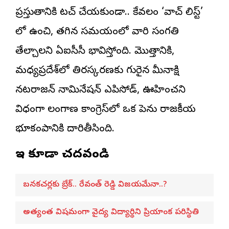
ప్రస్తుతానికి టచ్ చేయకుండా.. కేవలం ‘వాచ్ లిస్ట్’
లో ఉంచి, తగిన సమయంలో వారి సంగతి
తేల్చాలని ఏఐసీసీ భావిస్తోంది. మొత్తానికి,
మధ్యప్రదేశ్‌లో తిరస్కరణకు గురైన మీనాక్షి
నటరాజన్ నామినేషన్ ఎపిసోడ్, ఊహించని
విధంగా తెలంగాణ కాంగ్రెస్‌లో ఒక పెను రాజకీయ
భూకంపానికి దారితీసింది.
ఇవి కూడా చదవండి
బనకచర్లకు బ్రేక్.. రేవంత్ రెడ్డి విజయమేనా..?
అత్యంత విషమంగా వైద్య విద్యార్థిని ప్రియాంక పరిస్థితి