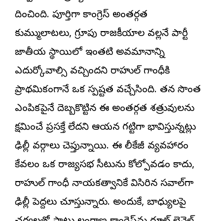
దించింది. పూర్తిగా కాంగ్రెస్ అంతర్గత
కుమ్ములాటలు, గ్రూపు రాజకీయాల వల్లనే పార్టీ
జాతీయ స్థాయిలో ఇంతటి అవమానాన్ని
ఎదుర్కోవాల్సి వచ్చిందని రాహుల్ గాంధీకి
ప్రాథమికంగానే ఒక స్పష్టత వచ్చేసింది. తన సొంత
ఎంపికపైనే దెబ్బకొట్టిన ఈ అంతర్గత శత్రువులను
క్షమించే ప్రసక్తే లేదని ఆయన గట్టిగా భావిస్తున్నట్లు
ఢిల్లీ వర్గాలు చెప్తున్నాయి. ఈ లీకేజీ వ్యవహారం
కేవలం ఒక రాజ్యసభ సీటును కోల్పోవడం కాదు,
రాహుల్ గాంధీ నాయకత్వానికే విసిరిన సవాల్‌గా
ఢిల్లీ పెద్దలు చూస్తున్నారు. అందుకే, బాధ్యులపై