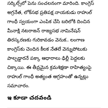
సర్కిల్స్‌లో పెను సంచలనంగా మారింది. కాంగ్రెస్
అగ్రనేత, లోక్‌సభ ప్రతిపక్ష నాయకుడు రాహుల్
గాంధీ స్వయంగా ఎంపిక చేసి బరిలోకి దించిన
మీనాక్షి నటరాజన్ రాజ్యసభ నామినేషన్
తిరస్కరణకు గురికావడం వెనుక.. తెలంగాణ
కాంగ్రెస్‌కు చెందిన కీలక నేతలే వెన్నుపోటుకు
పాల్పడ్డారనే పక్కా ఆధారాలు ఢిల్లీ పెద్దలకు
చిక్కాయి. ఈ తీవ్రమైన క్రమశిక్షణా రాహిత్యంపై
రాహుల్ గాంధీ అత్యంత ఆగ్రహంతో ఉన్నట్లు
సమాచారం.
ఇవి కూడా చదవండి