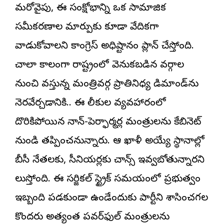
మరోవైపు, ఈ సంక్షోభాన్ని ఒక సామాజిక
సమీకరణాల మార్పుకు కూడా వేదికగా
వాడుకోవాలని కాంగ్రెస్ అధిష్టానం ప్లాన్ చేస్తోంది.
చాలా కాలంగా రాష్ట్రంలో వెనుకబడిన వర్గాల
నుంచి వస్తున్న మంత్రివర్గ ప్రాతినిధ్య డిమాండ్‌ను
నెరవేర్చడానికి.. ఈ లీకుల వ్యవహారంలో
దొరికిపోయిన నాన్-పెర్ఫార్మర్ల మంత్రులను కేబినెట్
నుండి తప్పించనున్నారు. ఆ ఖాళీ అయ్యే స్థానాల్లో
బీసీ నేతలకు, సీనియర్లకు చాన్స్ ఇవ్వబోతున్నారని
తెలుస్తోంది. ఈ సర్జికల్ స్ట్రైక్ సమయంలో ప్రభుత్వం
ఇబ్బంది పడకుండా ఉండేందుకు పార్టీని శాసించగల
కొందరు అత్యంత పవర్‌ఫుల్ మంత్రులను