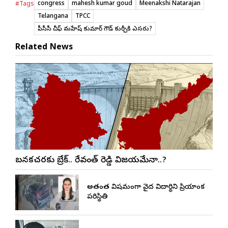
congress
mahesh kumar goud
Meenakshi Natarajan
#Tags
Telangana
TPCC
టీపీసీసీ చీఫ్ మహేష్ కుమార్ గౌడ్ కుర్చీకి ఎసరు?
Related News
బనకచర్లకు బ్రేక్.. రేవంత్ రెడ్డి విజయమేనా..?
అత్యంత విషమంగా వైద్య విద్యార్థిని ప్రియాంక
పరిస్థితి