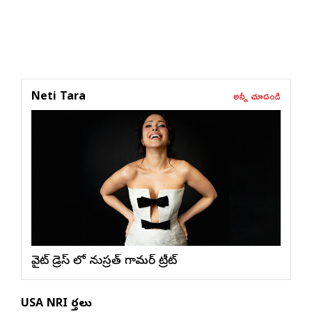
అన్నీ చూడండి
Neti Tara
వైట్ డ్రెస్ లో నుస్ర‌త్ గ్లామ‌ర్ ట్రీట్
USA NRI వార్తలు