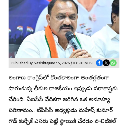
Published By: Vasishta
June 15, 2026 / 03:50 PM IST
తెలంగాణ కాంగ్రెస్‌లో కొంతకాలంగా అంతర్గతంగా
సాగుతున్న లీకుల రాజకీయం ఇప్పుడు పరాకాష్టకు
చేరింది.
ఏఐసీసీ
వేదికగా జరిగిన ఒక అనూహ్య
పరిణామం.. టీపీసీసీ అధ్యక్షుడు మహేష్ కుమార్
గౌడ్ కుర్చీకే ఎసరు పెట్టే స్థాయికి చేరడం పొలిటికల్