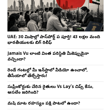
UAE: 30 నిమిషాల్లో పాస్‌పోర్ట్ పని పూర్తి! 43 లక్షల మంది
భారతీయులకు బిగ్ రిలీఫ్
Jamais Vu లాంటి వింత పరిస్థితి మీకెప్పుడైనా
వచ్చిందా?
రెండే గంటల్లో మీ ఇన్‌స్టాలో వీడియో ఉంచాలో,
తీసేయాలో తేల్చేస్తారు!
సుప్రీంకోర్టుకు చేరిన రైతులు Vs Lay’s చిప్స్‌ కేసు,
అసలేం జరిగింది?
మనిషి మాట రహస్యం పక్షి పాటలో ఉందా?