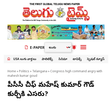
E-PAPER
USA తెలుగు వార్తలు
పాలిటిక్స్
సినిమా
టాపిక్స్
స్పెషల్ న్యూస్
Home
»
Politics
»
Telangana
» Congress high command angry with
mahesh kumar goud
టీపీసీసీ చీఫ్ మహేష్ కుమార్ గౌడ్
కుర్చీకి ఎసరు?