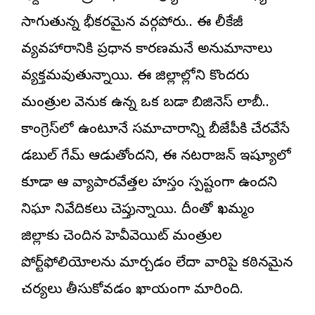
సాగుతున్న భీకరమైన వర్గపోరు.. ఈ లీకేజీ
వ్యవహారానికి ప్రధాన కారణమనే అనుమానాలు
వ్యక్తమవుతున్నాయి. ఈ జిల్లాల్లోని కొందరు
మంత్రుల వెనుక ఉన్న ఒక బడా బిజినెస్ లాబీ..
కాంగ్రెస్‌లో ఉంటూనే సమాచారాన్ని బీజేపీకి చేరవేసే
డబుల్ గేమ్ ఆడుతోందని, ఈ నటరాజన్ ఇష్యూలో
కూడా ఆ వ్యాపారవేత్తల హస్తం స్పష్టంగా ఉందని
నిఘా నివేదికలు చెప్తున్నాయి. దీంతో ఖమ్మం
జిల్లాకు చెందిన హెవీవెయిట్ మంత్రుల
పోర్ట్‌ఫోలియోలను మార్చడం లేదా వారిపై కఠినమైన
చర్యలు తీసుకోవడం ఖాయంగా మారింది.