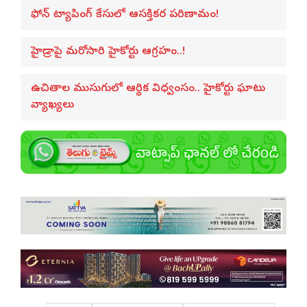
ఫోన్ ట్యాపింగ్ కేసులో ఆసక్తికర పరిణామం!
హైడ్రాపై మరోసారి హైకోర్టు ఆగ్రహం..!
ఉచితాల ముసుగులో ఆర్థిక విధ్వంసం.. హైకోర్టు ఘాటు
వ్యాఖ్యలు