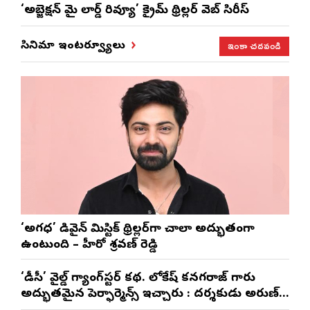
‘అబ్జెక్ష‌న్ మై లార్డ్ రివ్యూ’ క్రైమ్ థ్రిల్ల‌ర్ వెబ్ సిరీస్
ఇంకా చదవండి
సినిమా ఇంటర్వ్యూలు
‘అగధ’ డివైన్ మిస్టిక్ థ్రిల్లర్‌గా చాలా అద్భుతంగా
ఉంటుంది – హీరో శ్రవణ్ రెడ్డి
‘డీసీ’ వైల్డ్ గ్యాంగ్‌స్టర్ కథ. లోకేష్ కనగరాజ్ గారు
అద్భుతమైన పెర్ఫార్మెన్స్ ఇచ్చారు : దర్శకుడు అరుణ్