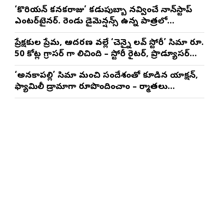
మాథేశ్వరన్
‘కొరియన్ కనకరాజు’ కడుపుబ్బా నవ్వించే నాన్‌స్టాప్
ఎంటర్‌టైనర్. రెండు డైమెన్షన్స్ ఉన్న పాత్రలో
నటించడం చాలా సంతృప్తినిచ్చింది : వరుణ్ తేజ్
ప్రేక్షకుల ప్రేమ, ఆదరణ వల్లే ‘చెన్నై లవ్ స్టోరీ’ సినిమా రూ.
50 కోట్ల గ్రాసర్ గా నిలిచింది – స్టోరీ రైటర్, ప్రొడ్యూసర్
సాయి రాజేష్
‘అనకాపల్లి’ సినిమాని మంచి సందేశంతో కూడిన యాక్షన్,
ఫ్యామిలీ డ్రామాగా రూపొందించాం – నిర్మాతలు
త్రినాథరావు నక్కిన, కాండ్రేగుల నాయుడు