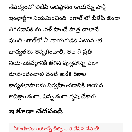
నేపథ్యంలో బీజేపీ అధిష్ఠానం ఆయన్ను పార్టీ
ఇంఛార్జీగా నియమించింది. బెంగాల్ లో బీజేపీ జెండా
ఎగరడానికి మంగళ్ పాండే పాత్ర చాలానే
వుంది.బెంగాల్‌లో ఏ నాయకుడికి ఎటువంటి
బాధ్యతలు అప్పగించాలి, అలాగే ప్రతి
నియోజకవర్గానికి తగిన వ్యూహాన్ని ఎలా
రూపొందించాలి వంటి అనేక రకాల
కార్యకలాపాలను నిర్వహించడానికి ఆయన
అవిశ్రాంతంగా, విస్తృతంగా కృషి చేశారు.
ఇవి కూడా చదవండి
ఏకంగా హిమాలయాన్నే చీల్చి దారి వేసిన నేపాల్!