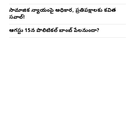
సామాజిక న్యాయంపై అధికార, ప్రతిపక్షాలకు కవిత
సవాల్!
ఆగస్టు 15న పొలిటికల్ బాంబ్ పేలనుందా?