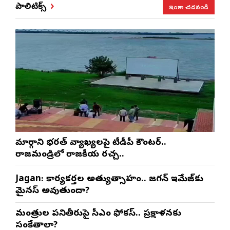
ఇంకా చదవండి
పాలిటిక్స్
మార్గాని భరత్ వ్యాఖ్యలపై టీడీపీ కౌంటర్..
రాజమండ్రిలో రాజకీయ రచ్చ..
Jagan: కార్యకర్తల అత్యుత్సాహం.. జగన్ ఇమేజ్‌కు
మైనస్ అవుతుందా?
మంత్రుల పనితీరుపై సీఎం ఫోకస్.. ప్రక్షాళనకు
సంకేతాలా?