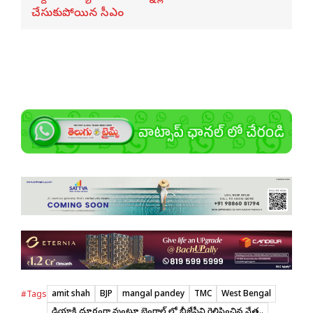
చేసుకుపోయిన సీఎం
amit shah
BJP
mangal pandey
TMC
West Bengal
#Tags
మీడియాకి దూరంగా వుంటూ బెంగాల్ లో బీజేపీని గెలిపించిన నేత..