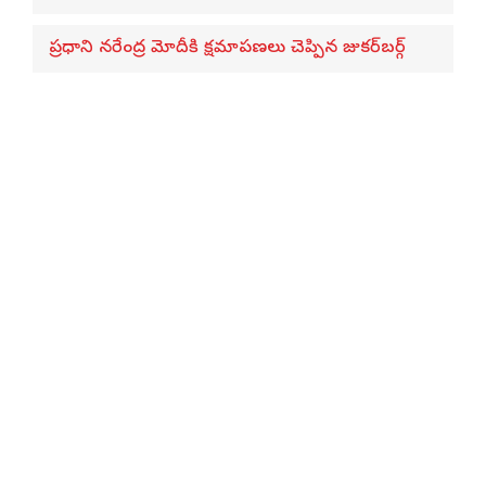
ప్రధాని నరేంద్ర మోదీకి క్షమాపణలు చెప్పిన జుకర్‌బర్గ్