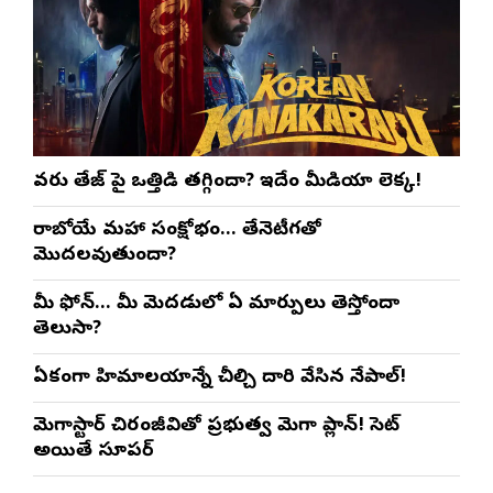
వరుణ్ తేజ్‌ పై ఒత్తిడి తగ్గిందా? ఇదేం మీడియా లెక్క!
రాబోయే మహా సంక్షోభం… తేనెటీగతో
మొదలవుతుందా?
మీ ఫోన్… మీ మెదడులో ఏ మార్పులు తెస్తోందా
తెలుసా?
ఏకంగా హిమాలయాన్నే చీల్చి దారి వేసిన నేపాల్!
మెగాస్టార్ చిరంజీవితో ప్రభుత్వ మెగా ప్లాన్! సెట్
అయితే సూపర్