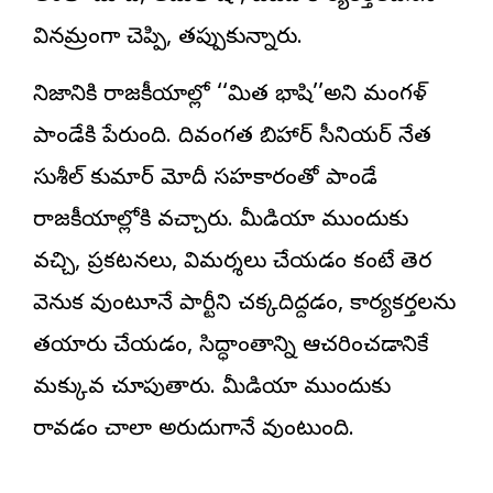
వినమ్రంగా చెప్పి, తప్పుకున్నారు.
నిజానికి రాజకీయాల్లో ‘‘మిత భాషి’’అని మంగళ్
పాండేకి పేరుంది. దివంగత బిహార్ సీనియర్ నేత
సుశీల్ కుమార్ మోదీ సహకారంతో పాండే
రాజకీయాల్లోకి వచ్చారు. మీడియా ముందుకు
వచ్చి, ప్రకటనలు, విమర్శలు చేయడం కంటే తెర
వెనుక వుంటూనే పార్టీని చక్కదిద్దడం, కార్యకర్తలను
తయారు చేయడం, సిద్ధాంతాన్ని ఆచరించడానికే
మక్కువ చూపుతారు. మీడియా ముందుకు
రావడం చాలా అరుదుగానే వుంటుంది.