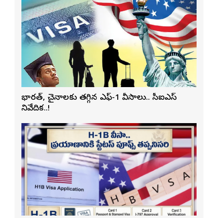
భారత్, చైనాలకు తగ్గిన ఎఫ్-1 వీసాలు.. సీఐఎస్
నివేదిక..!