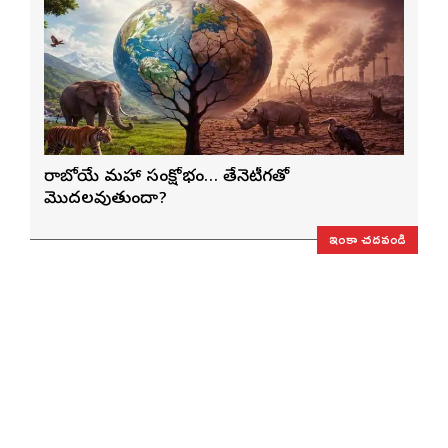
రాబోయే మహా సంక్షోభం… తేనెటీగతో
మొదలవుతుందా?
ఇంకా చదవండి