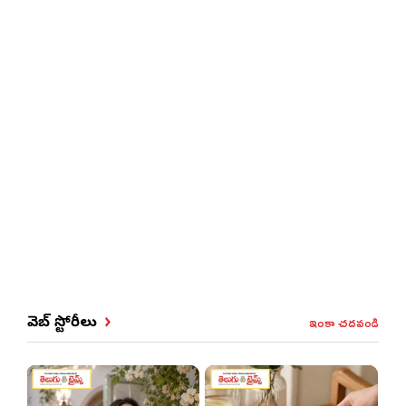
ఇంకా చదవండి
వెబ్ స్టోరీలు