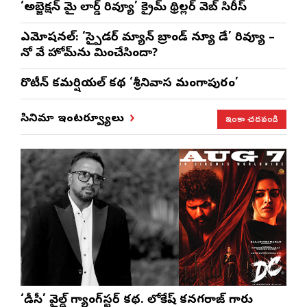
‘అబ్జెక్ష‌న్ మై లార్డ్ రివ్యూ’ క్రైమ్ థ్రిల్ల‌ర్ వెబ్ సిరీస్
ఎమోష‌న‌ల్‌: ‘స్పైడర్ మ్యాన్ బ్రాండ్ న్యూ డే’ రివ్యూ –
నో వే హోమ్‌ను మించేసిందా?
రొటీన్‌ కమర్షియల్‌ కథ ‘శ్రీనివాస మంగాపురం’
ఇంకా చదవండి
సినిమా ఇంటర్వ్యూలు
‘డీసీ’ వైల్డ్ గ్యాంగ్‌స్టర్ కథ. లోకేష్ కనగరాజ్ గారు