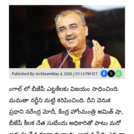
Published By: techteam
May 4, 2026 / 07:12 PM IST
బెంగాల్ లో బీజేపీ ఎట్టకేలకు విజయం సాధించింది.
మమతా బెనర్జీని మట్టి కరిపించింది. దీని వెనుక
ప్రధాని నరేంద్ర మోదీ
, కేంద్ర హోంమంత్రి అమిత్ షా,
బీజేపీ కీలక నేత సుబేందు అధికారితో పాటు మరో