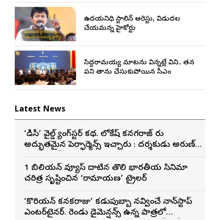
ఉదయనిధి స్టాలిన్ అరెస్టు, విడుదల
చేయమన్న హైకోర్టు
సిద్దరామయ్య మాటను విన్నట్లే విని.. తన
పని తాను చేసుకుపోయిన సీఎం
Latest News
‘డీసీ’ వైల్డ్ గ్యాంగ్‌స్టర్ కథ. లోకేష్ కనగరాజ్ గారు
అద్భుతమైన పెర్ఫార్మెన్స్ ఇచ్చారు : దర్శకుడు అరుణ్
మాథేశ్వరన్
1 బిలియన్ వ్యూస్ దాటిన తొలి భారతీయ సినిమాగా
చరిత్ర సృష్టించిన ‘రామాయణ’ ట్రైలర్
‘కొరియన్ కనకరాజు’ కడుపుబ్బా నవ్వించే నాన్‌స్టాప్
ఎంటర్‌టైనర్. రెండు డైమెన్షన్స్ ఉన్న పాత్రలో