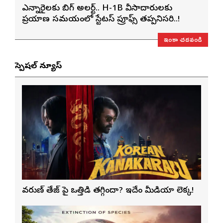
ఎన్నారైలకు బిగ్ అలర్ట్.. H-1B వీసాదారులకు
ప్రయాణ సమయంలో స్టేటస్ ప్రూఫ్స్ తప్పనిసరి..!
ఇంకా చదవండి
స్పెషల్ న్యూస్
వరుణ్ తేజ్‌ పై ఒత్తిడి తగ్గిందా? ఇదేం మీడియా లెక్క!