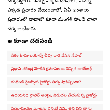
చక్కదిద్దారు. ఎవర్ని ఎక్కడ దింపాలో, ఎవర్ని
ఎక్కడ ప్రచారం చేయించాలో, ఏఏ అంశాలు
ప్రచారంలో వాడాలో కూడా మంగళ్ పాండే చాలా
చక్కగా చేశారు.
ఇవి కూడా చదవండి
ఏకంగా హిమాలయాన్నే చీల్చి దారి వేసిన నేపాల్!
ప్రధాని నరేంద్ర మోదీకి క్షమాపణలు చెప్పిన జుకర్‌బర్గ్
కంటెంట్ రైటర్స్‌కు హైకోర్టు తీర్పు షాకిచ్చిందా?
ఉదయనిధి స్టాలిన్ అరెస్టు, విడుదల చేయమన్న హైకోర్టు
సిద్దరామయ్య మాటను విన్నట్లే విని.. తన పని తాను