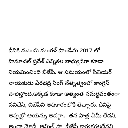
దీనికి ముందు మంగళ్ పాండేను 2017 లో
హిమాచల్ ప్రదేశ్ ఎన్నికల బాధ్యుడిగా కూడా
నియమించింది బీజేపీ. ఆ సమయంలో సీనియర్
నాయకుడు వీరభద్ర సింగ్ నేతృత్వంలో కాంగ్రెస్
పాలిస్తోంది.అక్కడ కూడా అత్యంత సమర్థవంతంగా
పనిచేసి, బీజేపీని అధికారంలోకి తెచ్చారు. దీనిపై
అప్పట్లో ఆయన్ను అడగ్గా… తన పాత్ర ఏమీ లేదని,
అంతా మోదీ, అమిత్ షా, బీజేపీ కార్యకర్తలదేనని