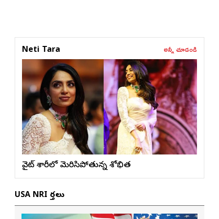
అన్నీ చూడండి
Neti Tara
వైట్ శారీలో మెరిసిపోతున్న శోభిత
USA NRI వార్తలు