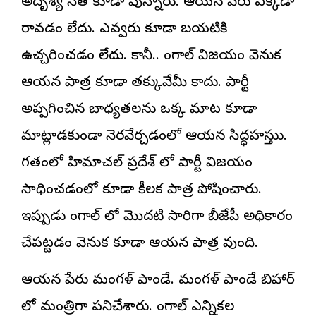
అదృశ్య నేత కూడా వున్నారు. ఆయన పేరు ఎక్కడా
రావడం లేదు. ఎవ్వరు కూడా బయటికి
ఉచ్చరించడం లేదు. కానీ.. బెంగాల్ విజయం వెనుక
ఆయన పాత్ర కూడా తక్కువేమీ కాదు. పార్టీ
అప్పగించిన బాధ్యతలను ఒక్క మాట కూడా
మాట్లాడకుండా నెరవేర్చడంలో ఆయన సిద్ధహస్తుు.
గతంలో హిమాచల్ ప్రదేశ్ లో పార్టీ విజయం
సాధించడంలో కూడా కీలక పాత్ర పోషించారు.
ఇప్పుడు బెంగాల్ లో మొదటి సారిగా బీజేపీ అధికారం
చేపట్టడం వెనుక కూడా ఆయన పాత్ర వుంది.
ఆయన పేరు మంగళ్ పాండే. మంగళ్ పాండే బిహార్
లో మంత్రిగా పనిచేశారు. బెంగాల్ ఎన్నికల