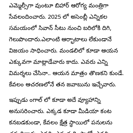
ఎమ్మెల్సీగా వుంటూ బిహార్ ఆరోగ్య మంత్రిగా
సేవలందించారు. 2025 లో అసెంబ్లీ ఎన్నికల
సమయంలో సివాన్ సీటు నుంచి బరిలోకి దిగి,
గెలుపొందారు.ఎలాంటి ఆర్భాటాలు లేకుండానే
విజయం సాధించారు. మండలిలో కూడా ఆయన
ఎక్కువగా మాట్లాడేవారు కాదు. ఎవరు ఎన్ని
విమర్శలు చేసినా.. ఆయన మాత్రం తొణకని కుండే.
కేవలం ఆచరణలోనే తన జవాబును ఇచ్చేవారు.
ఇప్పుడు బెంగాల్ లో కూడా అదే వ్యూహాన్ని
అనుసరించారు. ఎక్కడ కూడా మీడియా కంట
కనబడకుండా, కేవలం క్షేత్ర స్థాయిలో పనులను