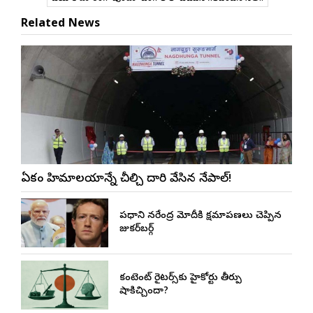
Related News
ఏకంగా హిమాలయాన్నే చీల్చి దారి వేసిన నేపాల్!
ప్రధాని నరేంద్ర మోదీకి క్షమాపణలు చెప్పిన
జుకర్‌బర్గ్
కంటెంట్ రైటర్స్‌కు హైకోర్టు తీర్పు
షాకిచ్చిందా?