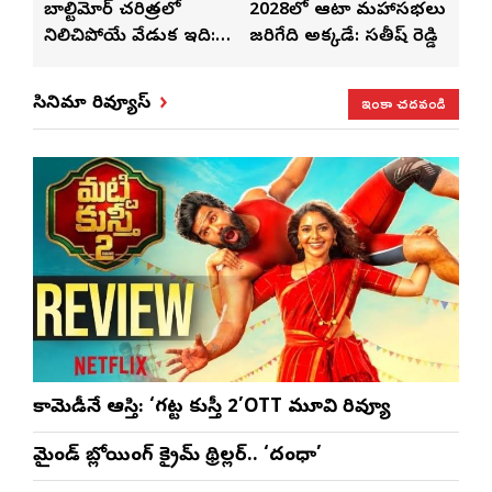
తో
బాల్టిమోర్ చరిత్రలో
2028లో ఆటా మహాసభలు
తెలు
ట్టి
నిలిచిపోయే వేడుక ఇది:
జరిగేది అక్కడే: సతీష్ రెడ్డి
చేస్తు
శ్రీధర్ బానాల
ఇంకా చదవండి
సినిమా రివ్యూస్
కామెడీనే ఆస్తి: ‘గట్ట కుస్తీ 2’OTT మూవి రివ్యూ
మైండ్ బ్లోయింగ్ క్రైమ్ థ్రిల్లర్.. ‘దంధా’