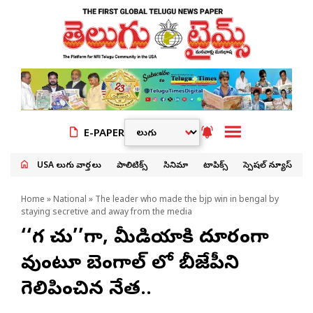
E-PAPER
USA తెలుగు వార్తలు
పాలిటిక్స్
సినిమా
టాపిక్స్
స్పెషల్ న్యూస్
Home
»
National
» The leader who made the bjp win in bengal by
staying secretive and away from the media
‘‘గప్ చుప్’’గా, మీడియాకి దూరంగా
వుంటూ బెంగాల్ లో బీజేపీని
గెలిపించిన నేత..