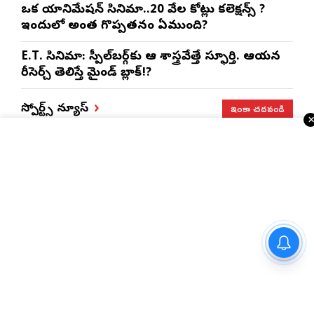
ఒక యానిమేషన్ సినిమా..20 వేల కోట్లు కలెక్షన్స్ ?
ఇందులో అంత గొప్పతనం ఏముంది?
E.T. సినిమా: స్పీల్‌బర్గ్‌కు ఆ శాస్త్రవేత్తే స్ఫూర్తి. ఆయన
రీసెర్చ్ తెలిస్తే మైండ్ బ్లాక్!?
ఇంకా చదవండి
స్పోర్ట్స్ న్యూస్
మార్గాని భరత్ వ్యాఖ్యలపై టీడీపీ
కౌంటర్.. రాజమండ్రిలో రాజకీయ
రచ్చ..
ఐపిఎల్ లో పాకిస్తాన్ ప్లేయర్ ఎంట్రీ..?