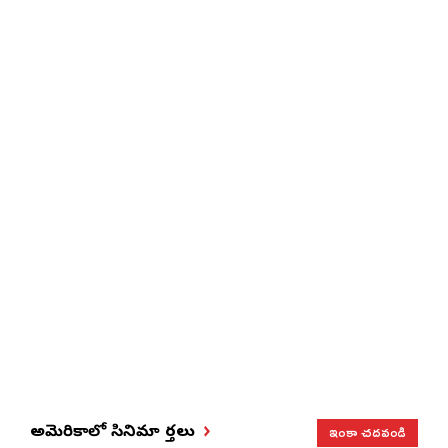
ఇంకా చదవండి
అమెరికాలో సినిమా వార్తలు