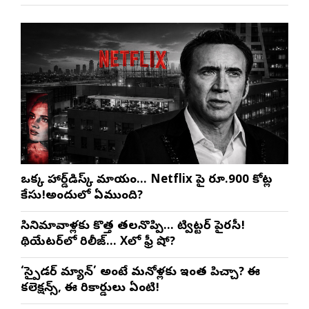
ఒక్క హార్డ్‌డిస్క్ మాయం… Netflix పై రూ.900 కోట్ల
కేసు!అందులో ఏముంది?
సినిమావాళ్లకు కొత్త తలనొప్పి… ట్విట్టర్ పైరసీ!
థియేటర్‌లో రిలీజ్… Xలో ఫ్రీ షో?
‘స్పైడర్ మ్యాన్’ అంటే మనోళ్లకు ఇంత పిచ్చా? ఈ
కలెక్షన్స్, ఈ రికార్డులు ఏంటి!