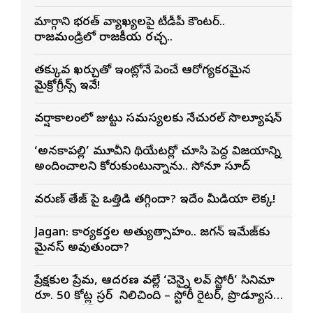
నటించడం చాలా సంతృప్తినిచ్చింది : వరుణ్ తేజ్
మార్గాని భరత్ వ్యాఖ్యలపై టీడీపీ కౌంటర్..
రాజమండ్రిలో రాజకీయ రచ్చ..
తక్కువ ఖర్చుతో ఇంట్లోనే పెంచే ఆరోగ్యకరమైన
మైక్రోగ్రీన్స్ ఇవే!
వర్షాకాలంలో జుట్టు సమస్యలకు నేచురల్ సొల్యూషన్
‘అనకాపల్లి’ మూవీని థియేటర్లో చూసి పెద్ద విజయాన్ని
అందించాలని కోరుకుంటున్నాను.. సోనూ సూద్
వరుణ్ తేజ్‌ పై ఒత్తిడి తగ్గిందా? ఇదేం మీడియా లెక్క!
Jagan: కార్యకర్తల అత్యుత్సాహం.. జగన్ ఇమేజ్‌కు
మైనస్ అవుతుందా?
ప్రేక్షకుల ప్రేమ, ఆదరణ వల్లే ‘చెన్నై లవ్ స్టోరీ’ సినిమా
రూ. 50 కోట్ల గ్రాసర్ గా నిలిచింది – స్టోరీ రైటర్, ప్రొడ్యూసర్
సాయి రాజేష్