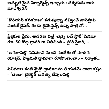
అద్భుతమైన పెర్ఫార్మెన్స్ ఇచ్చారు : దర్శకుడు అరుణ్
మాథేశ్వరన్
‘కొరియన్ కనకరాజు’ కడుపుబ్బా నవ్వించే నాన్‌స్టాప్
ఎంటర్‌టైనర్. రెండు డైమెన్షన్స్ ఉన్న పాత్రలో
నటించడం చాలా సంతృప్తినిచ్చింది : వరుణ్ తేజ్
ప్రేక్షకుల ప్రేమ, ఆదరణ వల్లే ‘చెన్నై లవ్ స్టోరీ’ సినిమా
రూ. 50 కోట్ల గ్రాసర్ గా నిలిచింది – స్టోరీ రైటర్,
ప్రొడ్యూసర్ సాయి రాజేష్
‘అనకాపల్లి’ సినిమాని మంచి సందేశంతో కూడిన
యాక్షన్, ఫ్యామిలీ డ్రామాగా రూపొందించాం – నిర్మాతలు
త్రినాథరావు నక్కిన, కాండ్రేగుల నాయుడు
సినిమాల కంటే మైక్రో డ్రామాలను తీయడమే చాలా కష్టం
– ‘దందా’ డైరెక్ట‌ర్ ఆదిత్య దేవులపల్లి