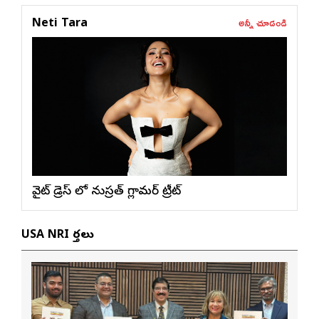
అన్నీ చూడండి
Neti Tara
వైట్ డ్రెస్ లో నుస్ర‌త్ గ్లామ‌ర్ ట్రీట్
USA NRI వార్తలు