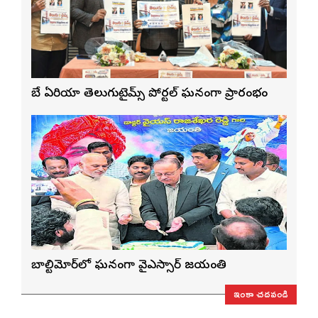
బే ఏరియా తెలుగుటైమ్స్ పోర్టల్ ఘనంగా ప్రారంభం
బాల్టిమోర్‌లో ఘనంగా వైఎస్సార్‌ జయంతి
ఇంకా చదవండి