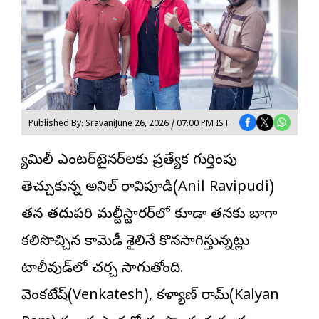
Published By: Sravani
June 26, 2026 / 07:00 PM IST
ఫ్యామిలీ ఎంటర్‌టైనర్‌లకు ప్రత్యేక గుర్తింపు
తెచ్చుకున్న అనిల్ రావిపూడి(Anil Ravipudi)
తన తదుపరి మల్టీస్టారర్‌లో కూడా తనకు బాగా
కలిసొచ్చిన కామెడీ శైలినే కొనసాగిస్తున్నట్లు
టాలీవుడ్‌లో చర్చ సాగుతోంది.
వెంకటేష్(Venkatesh), కళ్యాణ్ రామ్(Kalyan