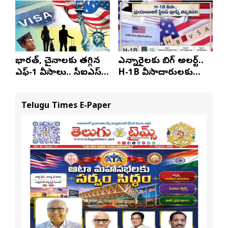
భారత్, చైనాలకు తగ్గిన
ఎన్నారైలకు బిగ్ అలర్ట్..
ఎఫ్-1 వీసాలు.. సీఐఎస్
H-1B వీసాదారులకు
నివేదిక..!
ప్రయాణ సమయంలో
స్టేటస్ ప్రూఫ్స్ తప్పనిసరి..!
Telugu Times E-Paper