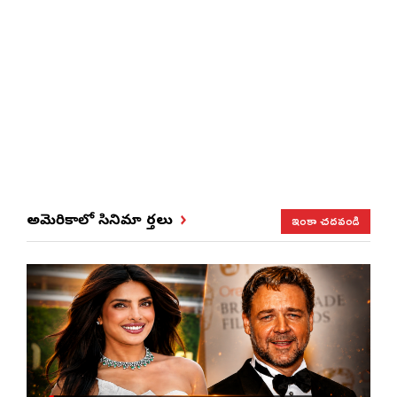
ఇంకా చదవండి
అమెరికాలో సినిమా వార్తలు