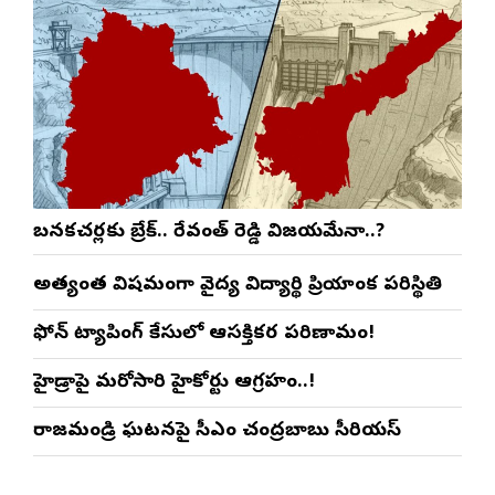
బనకచర్లకు బ్రేక్.. రేవంత్ రెడ్డి విజయమేనా..?
అత్యంత విషమంగా వైద్య విద్యార్థిని ప్రియాంక పరిస్థితి
ఫోన్ ట్యాపింగ్ కేసులో ఆసక్తికర పరిణామం!
హైడ్రాపై మరోసారి హైకోర్టు ఆగ్రహం..!
రాజమండ్రి ఘటనపై సీఎం చంద్రబాబు సీరియస్