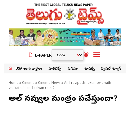
E-PAPER
USA తెలుగు వార్తలు
పాలిటిక్స్
సినిమా
టాపిక్స్
స్పెషల్ న్యూస్
Home
»
Cinema
»
Cinema News
» Anil ravipudi next movie with
venkatesh and kalyan ram 2
అనిల్ నవ్వుల మంత్రం పనిచేస్తుందా?