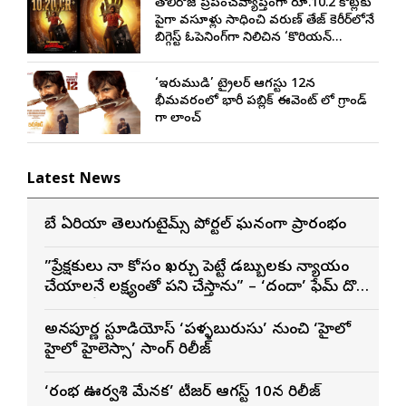
తొలిరోజే ప్రపంచవ్యాప్తంగా రూ.10.2 కోట్లకు
పైగా వసూళ్లు సాధించి వరుణ్ తేజ్ కెరీర్‌లోనే
బిగ్గెస్ట్ ఓపెనింగ్‌గా నిలిచిన ‘కొరియన్
కనకరాజు’
‘ఇరుముడి’ ట్రైలర్ ఆగస్టు 12న
భీమవరంలో భారీ పబ్లిక్ ఈవెంట్ లో గ్రాండ్
గా లాంచ్
Latest News
బే ఏరియా తెలుగుటైమ్స్ పోర్టల్ ఘనంగా ప్రారంభం
”ప్రేక్షకులు నా కోసం ఖర్చు పెట్టే డబ్బులకు న్యాయం
చేయాలనే లక్ష్యంతో పని చేస్తాను” – ‘దందా’ ఫేమ్ దొర
సాయి తేజ
అన్నపూర్ణ స్టూడియోస్ ‘పళ్ళబురుసు’ నుంచి ‘హైలో
హైలో హైలెస్సా’ సాంగ్ రిలీజ్
‘రంభ ఊర్వశి మేనక’ టీజర్ ఆగస్ట్ 10న రిలీజ్