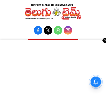
Advertise with Us !!!
రియల్ ఎస్టేట్
వాషింగ్టన్ డి.సి.
కోవిడ్-19
అమెరికా రాజకీయాలు
వ్యాపార వార్తలు
Religious
ఈవెంట్స్
నవ్యాంధ్ర
”ప్రేక్షకులు నా కోసం ఖర్చు పెట్టే
e-paper
తెలంగాణ
డబ్బులకు న్యాయం చేయాలనే
Topics
National
లక్ష్యంతో పని చేస్తాను” – ‘దందా’
అమెరికా ఎన్‌ఆర్‌ఐ వార్తలు
అంతర్జాతీయ
ఫేమ్ దొర సాయి తేజ
షాపింగ్
Political Articles
Bay Area
Cinema News