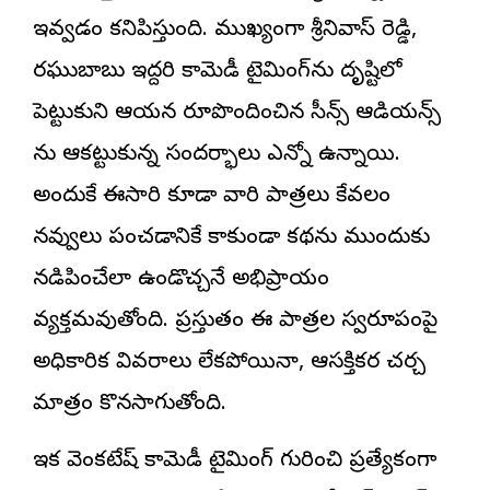
ఇవ్వడం కనిపిస్తుంది. ముఖ్యంగా శ్రీనివాస్ రెడ్డి,
రఘుబాబు ఇద్దరి కామెడీ టైమింగ్‌ను దృష్టిలో
పెట్టుకుని ఆయన రూపొందించిన సీన్స్ ఆడియ‌న్స్
ను ఆకట్టుకున్న సందర్భాలు ఎన్నో ఉన్నాయి.
అందుకే ఈసారి కూడా వారి పాత్రలు కేవలం
నవ్వులు పంచడానికే కాకుండా కథను ముందుకు
నడిపించేలా ఉండొచ్చనే అభిప్రాయం
వ్యక్తమవుతోంది. ప్రస్తుతం ఈ పాత్రల స్వరూపంపై
అధికారిక వివరాలు లేకపోయినా, ఆసక్తికర చర్చ
మాత్రం కొనసాగుతోంది.
ఇక వెంకటేష్ కామెడీ టైమింగ్ గురించి ప్రత్యేకంగా