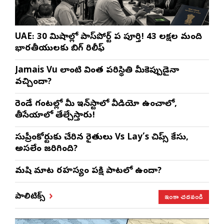
UAE: 30 నిమిషాల్లో పాస్‌పోర్ట్ పని పూర్తి! 43 లక్షల మంది
భారతీయులకు బిగ్ రిలీఫ్
Jamais Vu లాంటి వింత పరిస్థితి మీకెప్పుడైనా
వచ్చిందా?
రెండే గంటల్లో మీ ఇన్‌స్టాలో వీడియో ఉంచాలో,
తీసేయాలో తేల్చేస్తారు!
సుప్రీంకోర్టుకు చేరిన రైతులు Vs Lay’s చిప్స్‌ కేసు,
అసలేం జరిగింది?
మనిషి మాట రహస్యం పక్షి పాటలో ఉందా?
ఇంకా చదవండి
పాలిటిక్స్