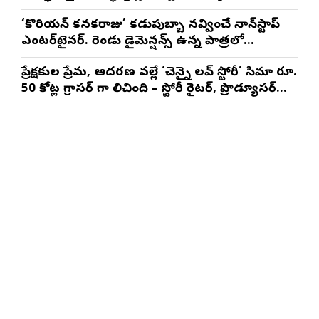
మాథేశ్వరన్
‘కొరియన్ కనకరాజు’ కడుపుబ్బా నవ్వించే నాన్‌స్టాప్
ఎంటర్‌టైనర్. రెండు డైమెన్షన్స్ ఉన్న పాత్రలో
నటించడం చాలా సంతృప్తినిచ్చింది : వరుణ్ తేజ్
ప్రేక్షకుల ప్రేమ, ఆదరణ వల్లే ‘చెన్నై లవ్ స్టోరీ’ సినిమా రూ.
50 కోట్ల గ్రాసర్ గా నిలిచింది – స్టోరీ రైటర్, ప్రొడ్యూసర్
సాయి రాజేష్