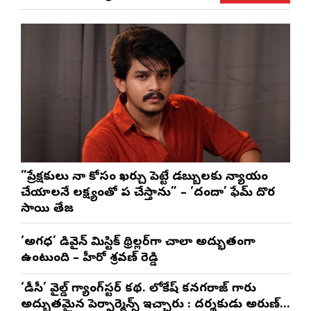
”ప్రేక్షకులు నా కోసం ఖర్చు పెట్టే డబ్బులకు న్యాయం
చేయాలనే లక్ష్యంతో పని చేస్తాను” – ‘దందా’ ఫేమ్ దొర
సాయి తేజ
‘అగధ’ డివైన్ మిస్టిక్ థ్రిల్లర్‌గా చాలా అద్భుతంగా
ఉంటుంది – హీరో శ్రవణ్ రెడ్డి
‘డీసీ’ వైల్డ్ గ్యాంగ్‌స్టర్ కథ. లోకేష్ కనగరాజ్ గారు
అద్భుతమైన పెర్ఫార్మెన్స్ ఇచ్చారు : దర్శకుడు అరుణ్