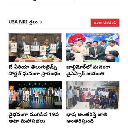
ఇంకా చదవండి
USA NRI వార్తలు
బే ఏరియా తెలుగుటైమ్స్
బాల్టిమోర్‌లో ఘనంగా
పోర్టల్ ఘనంగా ప్రారంభం
వైఎస్సార్‌ జయంతి
వైభవంగా ముగిసిన 19వ
భాష అంతరిస్తే జాతి
ఆటా మహాసభలు
అంతరిస్తుంది