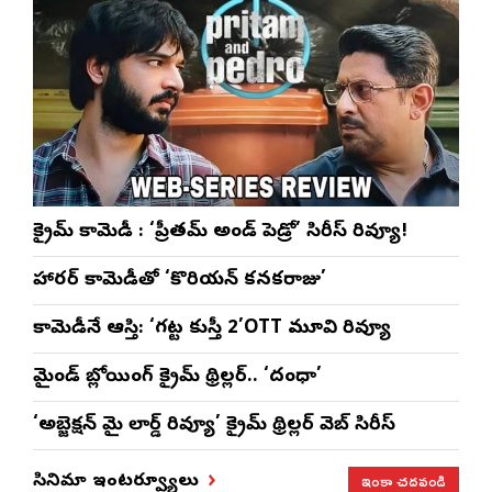
క్రైమ్ కామెడీ : ‘ప్రీతమ్ అండ్ పెడ్రో’ సిరీస్ రివ్యూ!
హారర్ కామెడీతో ‘కొరియన్ కనకరాజు’
కామెడీనే ఆస్తి: ‘గట్ట కుస్తీ 2’OTT మూవి రివ్యూ
మైండ్ బ్లోయింగ్ క్రైమ్ థ్రిల్లర్.. ‘దంధా’
‘అబ్జెక్ష‌న్ మై లార్డ్ రివ్యూ’ క్రైమ్ థ్రిల్ల‌ర్ వెబ్ సిరీస్
ఇంకా చదవండి
సినిమా ఇంటర్వ్యూలు