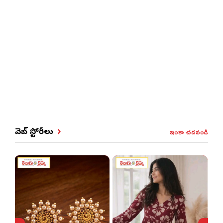
ఇంకా చదవండి
వెబ్ స్టోరీలు