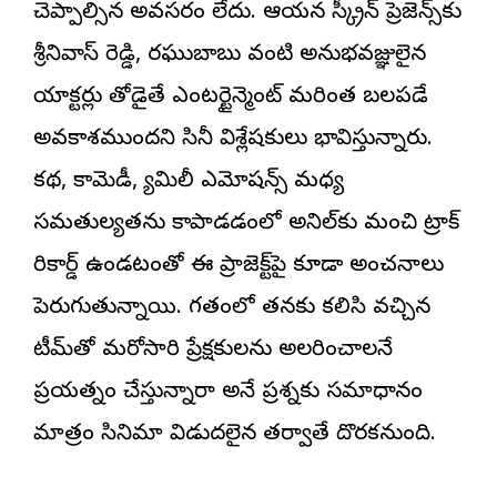
చెప్పాల్సిన అవసరం లేదు. ఆయన స్క్రీన్ ప్రెజెన్స్‌కు
శ్రీనివాస్ రెడ్డి, రఘుబాబు వంటి అనుభవజ్ఞులైన
యాక్ట‌ర్లు తోడైతే ఎంట‌ర్టైన్మెంట్ మరింత బలపడే
అవకాశముందని సినీ విశ్లేషకులు భావిస్తున్నారు.
కథ, కామెడీ, ఫ్యామిలీ ఎమోషన్స్ మధ్య
సమతుల్యతను కాపాడడంలో అనిల్‌కు మంచి ట్రాక్
రికార్డ్ ఉండటంతో ఈ ప్రాజెక్ట్‌పై కూడా అంచనాలు
పెరుగుతున్నాయి. గతంలో తనకు కలిసి వచ్చిన
టీమ్‌తో మరోసారి ప్రేక్షకులను అలరించాలనే
ప్రయత్నం చేస్తున్నారా అనే ప్రశ్నకు సమాధానం
మాత్రం సినిమా విడుదలైన తర్వాతే దొరకనుంది.