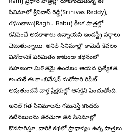
Ram) ప్రధాన పాత్రల్లో రూపొందుతున్న ఈ
సినిమాలో శ్రీనివాస్ రెడ్డి(Srinivas Reddy),
రఘుబాబు(Raghu Babu) కీలక పాత్రల్లో
కనిపించే అవకాశాలు ఉన్నాయని ఇండస్ట్రీ వర్గాలు
చెబుతున్నాయి. అనిల్ సినిమాల్లో కామెడీ కేవలం
వినోదానికే పరిమితం కాకుండా కథనంలో
సహజంగా మిళితమై ఉండటం ఆయన ప్రత్యేకత.
అందుకే ఈ కాంబినేషన్ మరోసారి రిపీట్
అవుతుందనే వార్త ప్రేక్షకుల్లో ఆసక్తిని పెంచుతోంది.
అనిల్ గత సినిమాల‌ను గమనిస్తే కొంద‌రు
నటీనటులను తరచుగా తన సినిమాల్లో
కొనసాగిస్తూ, వారికి కథలో ప్రాధాన్యం ఉన్న పాత్రలు