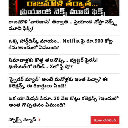
రాజమౌళి ‘వారణాసి’ తర్వాత… ప్రియాంక చోప్రా నెక్స్ట్
మూవీ ఫిక్స్!
ఒక్క హార్డ్‌డిస్క్ మాయం… Netflix పై రూ.900 కోట్ల
కేసు!అందులో ఏముంది?
సినిమావాళ్లకు కొత్త తలనొప్పి… ట్విట్టర్ పైరసీ!
థియేటర్‌లో రిలీజ్… Xలో ఫ్రీ షో?
‘స్పైడర్ మ్యాన్’ అంటే మనోళ్లకు ఇంత పిచ్చా? ఈ
కలెక్షన్స్, ఈ రికార్డులు ఏంటి!
ఒక యానిమేషన్ సినిమా..20 వేల కోట్లు కలెక్షన్స్ ?ఇందులో
అంత గొప్పతనం ఏముంది?
ఇంకా చదవండి
స్పోర్ట్స్ న్యూస్