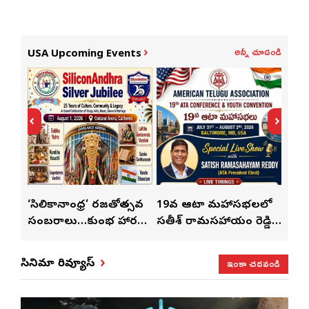
అన్నీ చూడండి
USA Upcoming Events
్
‘సిలికానాంధ్ర’ రజతోత్సవ
19వ ఆటా మహాసభలలో
19వ
సంబరాలు…కుంభ హారతి
సతీశ్ రామసహాయం రెడ్డి
మహిళ
మేళా’
ప్రత్యేకం
ప్రత్యేక లైవ్ షో
‘ఉమె
ఇంకా చదవండి
సినిమా రివ్యూస్