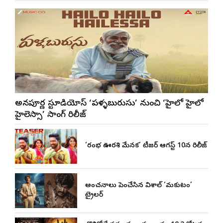
అన్నపూర్ణ స్టూడియోస్ ‘పళ్ళబురుసు’ నుంచి ‘హైలో హైలో
హైలెస్సా’ సాంగ్ రిలీజ్
‘రంభ ఊర్వశి మేనక’ టీజర్ ఆగస్ట్ 10న రిలీజ్
అంచనాలు పెంచేసిన విశాల్ ‘మకుటం’
ట్రైలర్