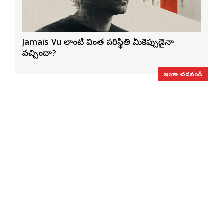
Jamais Vu లాంటి వింత పరిస్థితి మీకెప్పుడైనా
వచ్చిందా?
ఇంకా చదవండి