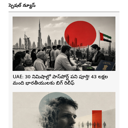
స్పెషల్ న్యూస్
UAE: 30 నిమిషాల్లో పాస్‌పోర్ట్ పని పూర్తి! 43 లక్షల
మంది భారతీయులకు బిగ్ రిలీఫ్