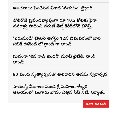
అంచనాలు పెంచేసిన విశాల్ ‘మకుటం’ ట్రైలర్
తొలిరోజే ప్రపంచవ్యాప్తంగా రూ.10.2 కోట్లకు పైగా
వసూళ్లు సాధించి వరుణ్ తేజ్ కెరీర్‌లోనే బిగ్గెస్ట్
ఓపెనింగ్‌గా నిలిచిన ‘కొరియన్ కనకరాజు’
‘ఇరుముడి’ ట్రైలర్ ఆగస్టు 12న భీమవరంలో భారీ
పబ్లిక్ ఈవెంట్ లో గ్రాండ్ గా లాంచ్
ఘనంగా ‘శివ గాడి జింద‌గీ’ మూవీ టైటిల్, సాంగ్
లాంచ్!
80 మంది నృత్యార్చనతో అలరారిన అన్నమ స్వరార్చన
పాతబస్తీ మీరాలం మండి శ్రీ మహంకాళేశ్వర
ఆలయంలో బంగారు బోనం ఎత్తిన సినీ నటి, నిర్మాత
నిహారిక కొణిదెల
ఇంకా చదవండి