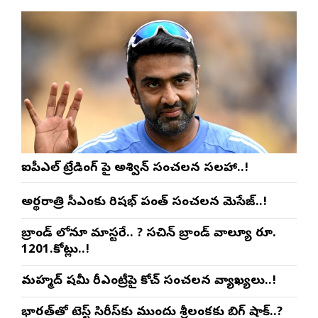
ఐపీఎల్ ట్రేడింగ్ పై అశ్విన్ సంచలన సలహా..!
అర్థరాత్రి సీఎంకు రిషభ్ పంత్ సంచలన మెసేజ్..!
బ్రాండ్ లోనూ మాస్టరే.. ? సచిన్ బ్రాండ్ వాల్యూ రూ.
1201.కోట్లు..!
మహ్మద్ షమీ రీఎంట్రీపై కోచ్ సంచలన వ్యాఖ్యలు..!
భారత్‌తో టెస్ట్ సిరీస్‌కు ముందు శ్రీలంకకు బిగ్ షాక్..?