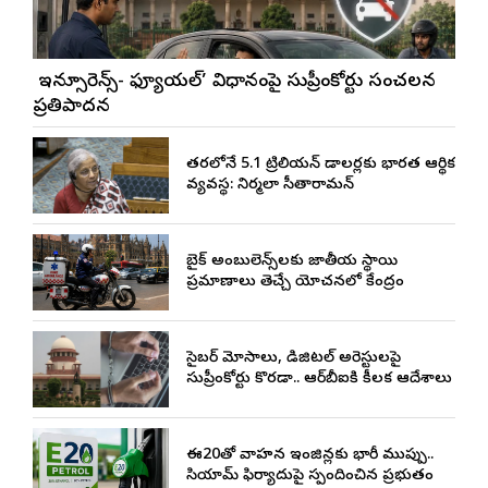
నో ఇన్సూరెన్స్-నో ఫ్యూయల్’ విధానంపై సుప్రీంకోర్టు సంచలన
ప్రతిపాదన
త్వరలోనే 5.1 ట్రిలియన్ డాలర్లకు భారత ఆర్థిక
వ్యవస్థ: నిర్మలా సీతారామన్
బైక్ అంబులెన్స్‌లకు జాతీయ స్థాయి
ప్రమాణాలు తెచ్చే యోచనలో కేంద్రం
సైబర్ మోసాలు, డిజిటల్ అరెస్టులపై
సుప్రీంకోర్టు కొరడా.. ఆర్‌బీఐకి కీలక ఆదేశాలు
ఈ20తో వాహన ఇంజిన్లకు భారీ ముప్పు..
సియామ్ ఫిర్యాదుపై స్పందించిన ప్రభుత్వం