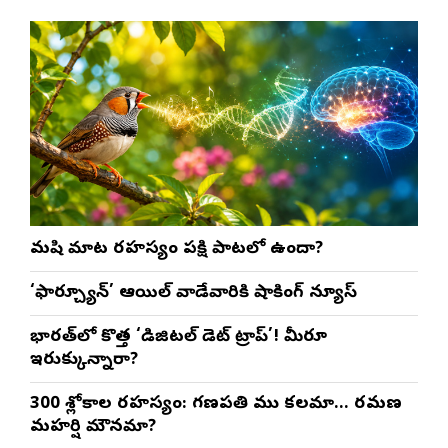
మనిషి మాట రహస్యం పక్షి పాటలో ఉందా?
‘ఫార్చ్యూన్’ ఆయిల్ వాడేవారికి షాకింగ్ న్యూస్
భారత్‌లో కొత్త ‘డిజిటల్ డెట్ ట్రాప్’! మీరూ
ఇరుక్కున్నారా?
300 శ్లోకాల రహస్యం: గణపతి ముని కలమా… రమణ
మహర్షి మౌనమా?