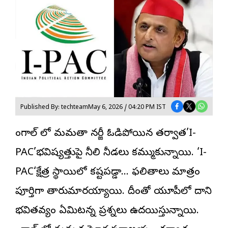
Published By: techteam
May 6, 2026 / 04:20 PM IST
బెంగాల్ లో మమతా బెనర్జీ ఓడిపోయిన తర్వాత’I-
PAC’భవిష్యత్తుపై నీలి నీడలు కమ్ముకున్నాయి.
‘I-
PAC
‘క్షేత్ర స్థాయిలో కష్టపడ్డా… ఫలితాలు మాత్రం
పూర్తిగా తారుమారయ్యాయి. దీంతో యూపీలో దాని
భవితవ్యం ఏమిటన్న ప్రశ్నలు ఉదయిస్తున్నాయి.