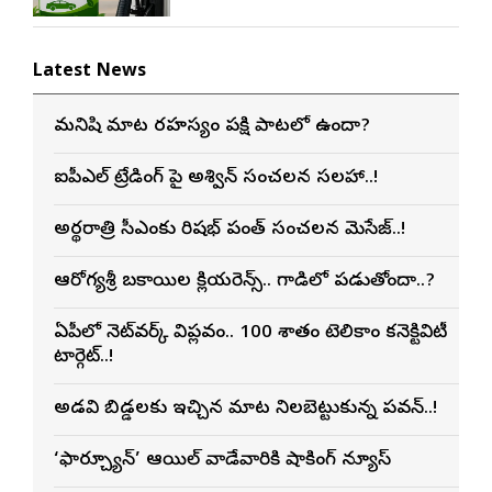
Latest News
మనిషి మాట రహస్యం పక్షి పాటలో ఉందా?
ఐపీఎల్ ట్రేడింగ్ పై అశ్విన్ సంచలన సలహా..!
అర్థరాత్రి సీఎంకు రిషభ్ పంత్ సంచలన మెసేజ్..!
ఆరోగ్యశ్రీ బకాయిల క్లియరెన్స్.. గాడిలో పడుతోందా..?
ఏపీలో నెట్‌వర్క్ విప్లవం.. 100 శాతం టెలికాం కనెక్టివిటీ
టార్గెట్..!
అడవి బిడ్డలకు ఇచ్చిన మాట నిలబెట్టుకున్న పవన్..!
‘ఫార్చ్యూన్’ ఆయిల్ వాడేవారికి షాకింగ్ న్యూస్