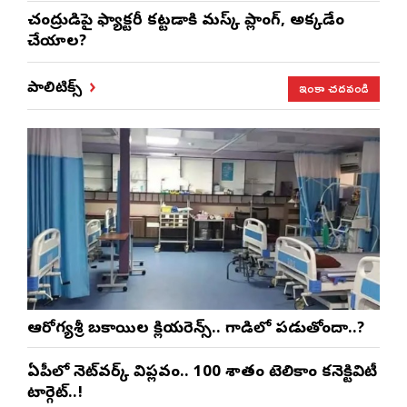
చంద్రుడిపై ఫ్యాక్టరీ కట్టడానికి మస్క్ ప్లానింగ్, అక్కడేం
చేయాలని?
ఇంకా చదవండి
పాలిటిక్స్
ఆరోగ్యశ్రీ బకాయిల క్లియరెన్స్.. గాడిలో పడుతోందా..?
ఏపీలో నెట్‌వర్క్ విప్లవం.. 100 శాతం టెలికాం కనెక్టివిటీ
టార్గెట్..!