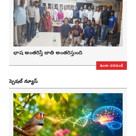
భాష అంతరిస్తే జాతి అంతరిస్తుంది
ఇంకా చదవండి
స్పెషల్ న్యూస్