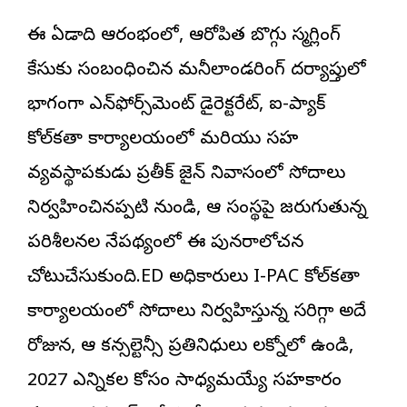
ఈ ఏడాది ఆరంభంలో, ఆరోపిత బొగ్గు స్మగ్లింగ్
కేసుకు సంబంధించిన మనీలాండరింగ్ దర్యాప్తులో
భాగంగా ఎన్‌ఫోర్స్‌మెంట్ డైరెక్టరేట్, ఐ-ప్యాక్
కోల్‌కతా కార్యాలయంలో మరియు సహ
వ్యవస్థాపకుడు ప్రతీక్ జైన్ నివాసంలో సోదాలు
నిర్వహించినప్పటి నుండి, ఆ సంస్థపై జరుగుతున్న
పరిశీలనల నేపథ్యంలో ఈ పునరాలోచన
చోటుచేసుకుంది.ED అధికారులు I-PAC కోల్‌కతా
కార్యాలయంలో సోదాలు నిర్వహిస్తున్న సరిగ్గా అదే
రోజున, ఆ కన్సల్టెన్సీ ప్రతినిధులు లక్నోలో ఉండి,
2027 ఎన్నికల కోసం సాధ్యమయ్యే సహకారం