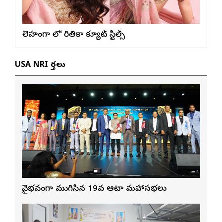
లెహంగా లో రితికా క్యూట్ స్టిల్స్
USA NRI వార్తలు
వైభవంగా ముగిసిన 19వ ఆటా మహాసభలు