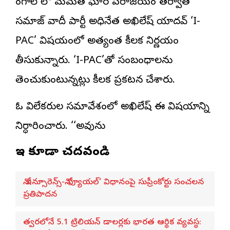
బెంగాల్ లో మమత ఘోర పరాజయం తర్వాత
సమాజ్ వాదీ పార్టీ అధినేత అఖిలేష్ యాదవ్ ‘I-
PAC’ విషయంలో అత్యంత కీలక నిర్ణయం
తీసుకున్నారు. ‘I-PAC’తో సంబంధాలను
తెంచుకుంటున్నట్లు కీలక ప్రకటన చేశారు.
ఓ విలేకరుల సమావేశంలో అఖిలేష్ ఈ విషయాన్ని
నిర్ధారించారు. ‘‘అవును
ఇవి కూడా చదవండి
నో ఇన్సూరెన్స్-నో ఫ్యూయల్’ విధానంపై సుప్రీంకోర్టు సంచలన
ప్రతిపాదన
త్వరలోనే 5.1 ట్రిలియన్ డాలర్లకు భారత ఆర్థిక వ్యవస్థ: