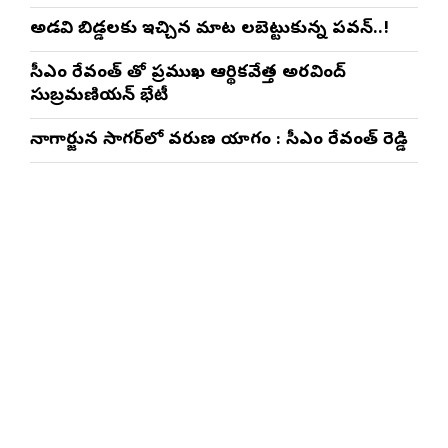
అడవి బిడ్డలకు ఇచ్చిన మాట నిలబెట్టుకున్న పవన్..!
సీఎం రేవంత్ తో ప్రముఖ ఆర్థికవేత్త అరవింద్‌
సుబ్రమణియన్ భేటీ
నాగార్జున సాగ‌ర్‌లో వరుణ యాగం : సీఎం రేవంత్ రెడ్డి