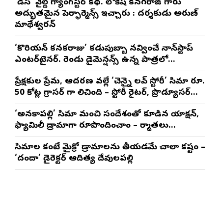
‘డీసీ’ వైల్డ్ గ్యాంగ్‌స్టర్ కథ. లోకేష్ కనగరాజ్ గారు
అద్భుతమైన పెర్ఫార్మెన్స్ ఇచ్చారు : దర్శకుడు అరుణ్
మాథేశ్వరన్
‘కొరియన్ కనకరాజు’ కడుపుబ్బా నవ్వించే నాన్‌స్టాప్
ఎంటర్‌టైనర్. రెండు డైమెన్షన్స్ ఉన్న పాత్రలో
నటించడం చాలా సంతృప్తినిచ్చింది : వరుణ్ తేజ్
ప్రేక్షకుల ప్రేమ, ఆదరణ వల్లే ‘చెన్నై లవ్ స్టోరీ’ సినిమా రూ.
50 కోట్ల గ్రాసర్ గా నిలిచింది – స్టోరీ రైటర్, ప్రొడ్యూసర్
సాయి రాజేష్
‘అనకాపల్లి’ సినిమాని మంచి సందేశంతో కూడిన యాక్షన్,
ఫ్యామిలీ డ్రామాగా రూపొందించాం – నిర్మాతలు
త్రినాథరావు నక్కిన, కాండ్రేగుల నాయుడు
సినిమాల కంటే మైక్రో డ్రామాలను తీయడమే చాలా కష్టం –
‘దందా’ డైరెక్ట‌ర్ ఆదిత్య దేవులపల్లి