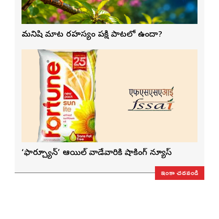
మనిషి మాట రహస్యం పక్షి పాటలో ఉందా?
‘ఫార్చ్యూన్’ ఆయిల్ వాడేవారికి షాకింగ్ న్యూస్
ఇంకా చదవండి