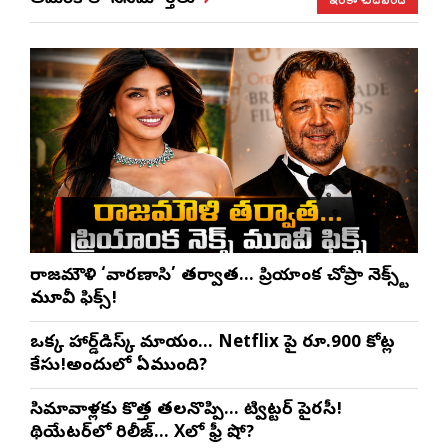
రాజమౌళి ‘వారణాసి’ తర్వాత… ప్రియాంక చోప్రా నెక్స్ట్
మూవీ ఫిక్స్!
ఒక్క హార్డ్‌డిస్క్ మాయం… Netflix పై రూ.900 కోట్ల
కేసు!అందులో ఏముంది?
సినిమావాళ్లకు కొత్త తలనొప్పి… ట్విట్టర్ పైరసీ!
థియేటర్‌లో రిలీజ్… Xలో ఫ్రీ షో?