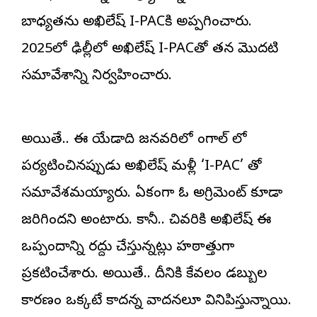
బాధ్యతను అఖిలేష్ I-PACకి అప్పగించారు.
2025లో ఢిల్లీలో అఖిలేష్ I-PACతో తన మొదటి
సమావేశాన్ని నిర్వహించారు.
అయితే.. ఈ యేడాది జనవరిలో బెంగాల్ లో
పర్యటించినప్పుడు అఖిలేష్ మళ్లీ ‘I-PAC’ తో
సమావేశమయ్యారు. ఏకంగా ఓ అగ్రిమెంట్ కూడా
జరిగిందని అంటారు. కానీ.. చివరికి అఖిలేష్ ఈ
ఒప్పందాన్ని రద్దు చేస్తున్నట్లు హఠాత్తుగా
ప్రకటించేశారు. అయితే.. దీనికి కేవలం డబ్బుల
కారణం ఒక్కటే కాదన్న వాదనలూ వినిపిస్తున్నాయి.