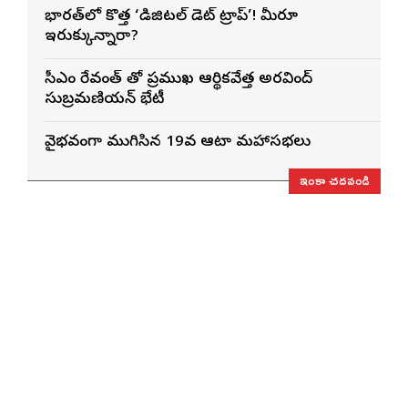
భారత్‌లో కొత్త ‘డిజిటల్ డెట్ ట్రాప్’! మీరూ
ఇరుక్కున్నారా?
సీఎం రేవంత్ తో ప్రముఖ ఆర్థికవేత్త అరవింద్‌
సుబ్రమణియన్ భేటీ
వైభవంగా ముగిసిన 19వ ఆటా మహాసభలు
ఇంకా చదవండి