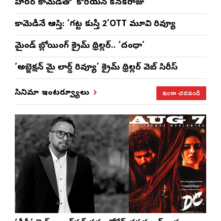
హారర్ కామెడీతో ‘కొరియన్ కనకరాజు’
కామెడీనే ఆస్తి: ‘గట్ట కుస్తీ 2’OTT మూవి రివ్యూ
మైండ్ బ్లోయింగ్ క్రైమ్ థ్రిల్లర్.. ‘దంధా’
‘అబ్జెక్ష‌న్ మై లార్డ్ రివ్యూ’ క్రైమ్ థ్రిల్ల‌ర్ వెబ్ సిరీస్
ఇంకా చదవండి
సినిమా ఇంటర్వ్యూలు