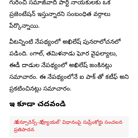
గురించి సమాజ్‌వాదీ పార్టీ నాయకులకు ఒక
ప్రజెంటేషన్ ఇస్తున్నారని సంబంధిత వర్గాలు
పేర్కొన్నాయి.
వీటన్నింటి నేపథ్యంలో అఖిలేష్ పునరాలోచనలో
పడింది. బెంగాల్, తమిళనాడు ఘోర వైఫల్యాలు,
ఈడీ దాడుల నేపథ్యంలో అఖిలేష్ జంకినట్లు
సమాచారం. ఈ నేపథ్యంలోనే ఐ పాక్ తో కటీఫ్ అని
ప్రకటించినట్లు సమాచారం.
ఇవి కూడా చదవండి
నో ఇన్సూరెన్స్-నో ఫ్యూయల్’ విధానంపై సుప్రీంకోర్టు సంచలన
ప్రతిపాదన