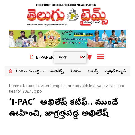
E-PAPER
USA తెలుగు వార్తలు
పాలిటిక్స్
సినిమా
టాపిక్స్
స్పెషల్ న్యూస్
Home
»
National
» After bengal tamil nadu akhilesh yadav cuts i pac
ties for 2027 up poll
‘I-PAC’ తో అఖిలేష్ కటీఫ్.. ముందే
ఊహించి, జాగ్రత్తపడ్డ అఖిలేష్