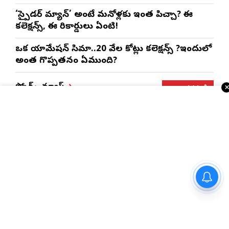
‘స్పైడర్ మ్యాన్’ అంటే మనోళ్లకు ఇంత పిచ్చా? ఈ
కలెక్షన్స్, ఈ రికార్డులు ఏంటి!
ఒక యానిమేషన్ సినిమా..20 వేల కోట్లు కలెక్షన్స్ ?ఇందులో
అంత గొప్పతనం ఏముంది?
ఇంకా చదవండి
స్పోర్ట్స్ న్యూస్
అర్థరాత్రి సీఎంకు రిషభ్ పంత్
సంచలన మెసేజ్..!
ఐపీఎల్ ట్రేడింగ్ పై అశ్విన్ సంచలన సలహా..!