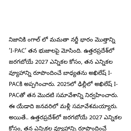
నిజానికి బెంగాల్ లో మమతా బెనర్జీ భారం మొత్తాన్ని
‘I-PAC’ తన భుజాలపై మోసింది. ఉత్తరప్రదేశ్‌లో
జరగబోయే 2027 ఎన్నికల కోసం, తన ఎన్నికల
వ్యూహాన్ని రూపొందించే బాధ్యతను అఖిలేష్ I-
PACకి అప్పగించారు. 2025లో ఢిల్లీలో అఖిలేష్ I-
PACతో తన మొదటి సమావేశాన్ని నిర్వహించారు.
ఈ యేడాది జనవరిలో మళ్లీ సమావేశమయ్యారు.
అయితే.. ఉత్తరప్రదేశ్‌లో జరగబోయే 2027 ఎన్నికల
కోసం, తన ఎన్నికల వ్యూహాన్ని రూపొందించే