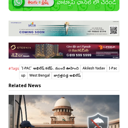
'I-PAC' తో అఖిలేష్ కటీఫ్.. ముందే ఊహించి
Akilesh Yadav
I-Pac
#Tags
up
West Bengal
జాగ్రత్తపడ్డ అఖిలేష్
Related News