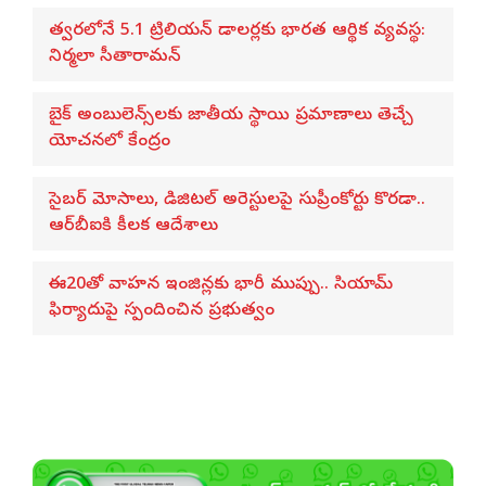
త్వరలోనే 5.1 ట్రిలియన్ డాలర్లకు భారత ఆర్థిక వ్యవస్థ:
నిర్మలా సీతారామన్
బైక్ అంబులెన్స్‌లకు జాతీయ స్థాయి ప్రమాణాలు తెచ్చే
యోచనలో కేంద్రం
సైబర్ మోసాలు, డిజిటల్ అరెస్టులపై సుప్రీంకోర్టు కొరడా..
ఆర్‌బీఐకి కీలక ఆదేశాలు
ఈ20తో వాహన ఇంజిన్లకు భారీ ముప్పు.. సియామ్
ఫిర్యాదుపై స్పందించిన ప్రభుత్వం