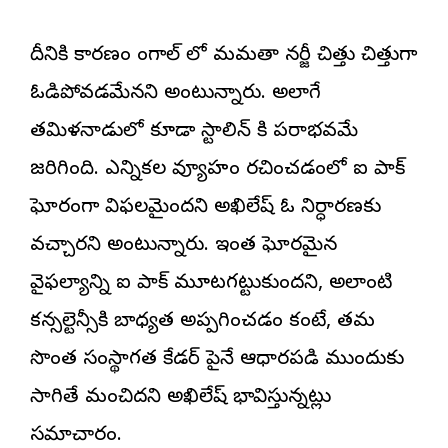
దీనికి కారణం బెంగాల్ లో మమతా బెనర్జీ చిత్తు చిత్తుగా
ఓడిపోవడమేనని అంటున్నారు. అలాగే
తమిళనాడులో కూడా స్టాలిన్ కి పరాభవమే
జరిగింది. ఎన్నికల వ్యూహం రచించడంలో ఐ పాక్
ఘోరంగా విఫలమైందని అఖిలేష్ ఓ నిర్ధారణకు
వచ్చారని అంటున్నారు. ఇంత ఘోరమైన
వైఫల్యాన్ని ఐ పాక్ మూటగట్టుకుందని, అలాంటి
కన్సల్టెన్సీకి బాధ్యత అప్పగించడం కంటే, తమ
సొంత సంస్థాగత కేడర్ పైనే ఆధారపడి ముందుకు
సాగితే మంచిదని అఖిలేష్ భావిస్తున్నట్లు
సమాచారం.