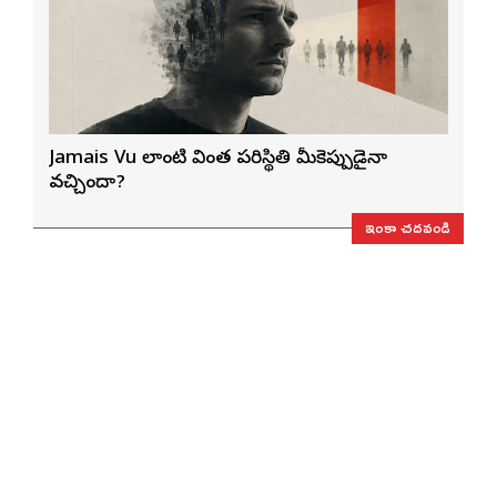
Jamais Vu లాంటి వింత పరిస్థితి మీకెప్పుడైనా
వచ్చిందా?
ఇంకా చదవండి