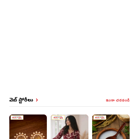
ఇంకా చదవండి
వెబ్ స్టోరీలు