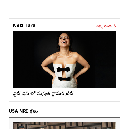
అన్నీ చూడండి
Neti Tara
వైట్ డ్రెస్ లో నుస్ర‌త్ గ్లామ‌ర్ ట్రీట్
USA NRI వార్తలు