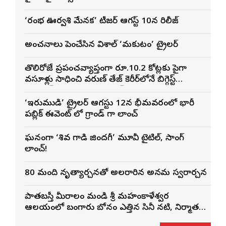
‘రంభ ఊర్వశి మేనక’ టీజర్ ఆగస్ట్ 10న రిలీజ్
అంచనాలు పెంచేసిన విశాల్ ‘మకుటం’ ట్రైలర్
తొలిరోజే ప్రపంచవ్యాప్తంగా రూ.10.2 కోట్లకు పైగా
వసూళ్లు సాధించి వరుణ్ తేజ్ కెరీర్‌లోనే బిగ్గెస్ట్
ఓపెనింగ్‌గా నిలిచిన ‘కొరియన్ కనకరాజు’
‘ఇరుముడి’ ట్రైలర్ ఆగస్టు 12న భీమవరంలో భారీ
పబ్లిక్ ఈవెంట్ లో గ్రాండ్ గా లాంచ్
ఘనంగా ‘శివ గాడి జింద‌గీ’ మూవీ టైటిల్, సాంగ్
లాంచ్!
80 మంది నృత్యార్చనతో అలరారిన అన్నమ స్వరార్చన
పాతబస్తీ మీరాలం మండి శ్రీ మహంకాళేశ్వర
ఆలయంలో బంగారు బోనం ఎత్తిన సినీ నటి, నిర్మాత
నిహారిక కొణిదెల