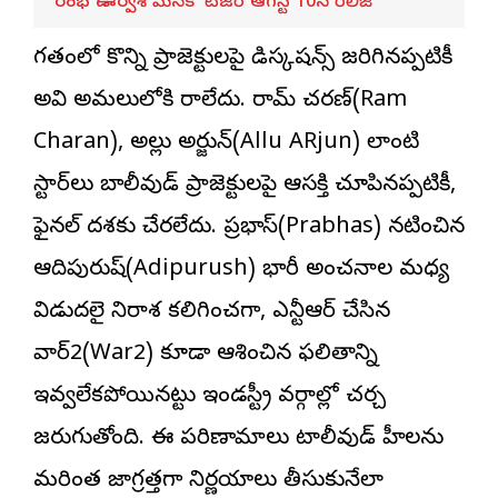
‘రంభ ఊర్వశి మేనక’ టీజర్ ఆగస్ట్ 10న రిలీజ్
గతంలో కొన్ని ప్రాజెక్టులపై డిస్క‌ష‌న్స్ జరిగినప్పటికీ
అవి అమలులోకి రాలేదు. రామ్ చ‌ర‌ణ్(Ram
Charan), అల్లు అర్జున్(Allu ARjun) లాంటి
స్టార్‌లు బాలీవుడ్ ప్రాజెక్టులపై ఆసక్తి చూపినప్పటికీ,
ఫైనల్ దశకు చేరలేదు. ప్ర‌భాస్(Prabhas) నటించిన
ఆదిపురుష్(Adipurush) భారీ అంచనాల మధ్య
విడుదలై నిరాశ కలిగించగా, ఎన్టీఆర్ చేసిన
వార్2(War2) కూడా ఆశించిన ఫలితాన్ని
ఇవ్వలేకపోయినట్టు ఇండస్ట్రీ వర్గాల్లో చర్చ
జరుగుతోంది. ఈ పరిణామాలు టాలీవుడ్ హీరోలను
మరింత జాగ్రత్తగా నిర్ణయాలు తీసుకునేలా