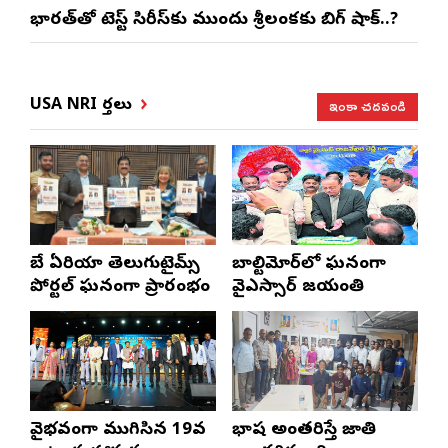
భారత్‌తో టెస్ట్ సిరీస్‌కు ముందు శ్రీలంకకు బిగ్ షాక్..?
ఇంకా చదవండి
USA NRI వార్తలు
బే ఏరియా తెలుగుటైమ్స్
బాల్టిమోర్‌లో ఘనంగా
పోర్టల్ ఘనంగా ప్రారంభం
వైఎస్సార్‌ జయంతి
వైభవంగా ముగిసిన 19వ
భాష అంతరిస్తే జాతి