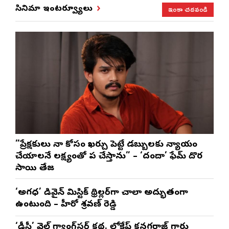
ఇంకా చదవండి
సినిమా ఇంటర్వ్యూలు
”ప్రేక్షకులు నా కోసం ఖర్చు పెట్టే డబ్బులకు న్యాయం
చేయాలనే లక్ష్యంతో పని చేస్తాను” – ‘దందా’ ఫేమ్ దొర
సాయి తేజ
‘అగధ’ డివైన్ మిస్టిక్ థ్రిల్లర్‌గా చాలా అద్భుతంగా
ఉంటుంది – హీరో శ్రవణ్ రెడ్డి
‘డీసీ’ వైల్డ్ గ్యాంగ్‌స్టర్ కథ. లోకేష్ కనగరాజ్ గారు