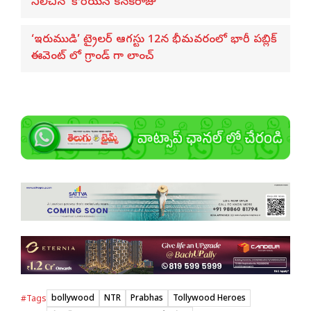
నిలిచిన ‘కొరియన్ కనకరాజు’
‘ఇరుముడి’ ట్రైలర్ ఆగస్టు 12న భీమవరంలో భారీ పబ్లిక్
ఈవెంట్ లో గ్రాండ్ గా లాంచ్
bollywood
NTR
Prabhas
Tollywood Heroes
#Tags