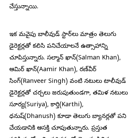
చేస్తున్నాయి.
ఇక మరోవైపు బాలీవుడ్ స్టార్‌లు మాత్రం తెలుగు
డైరెక్ట‌ర్ల‌తో కలిసి పనిచేయాలనే ఉత్సాహాన్ని
చూపిస్తున్నారు. స‌ల్మాన్ ఖాన్(Salman Khan),
ఆమిర్ ఖాన్(Aamir Khan), ర‌ణ్‌వీర్
సింగ్‌(Ranveer Singh) వంటి నటులు టాలీవుడ్
డైరెక్ట‌ర్ల‌తో చర్చలు జరుపుతుండగా, తమిళ నటులు
సూర్య‌(Suriya), కార్తి(Karthi),
ధ‌నుష్(Dhanush) కూడా తెలుగు బ్యానర్లతో పని
చేయడానికి ఆసక్తి చూపుతున్నారు. ప్రస్తుత