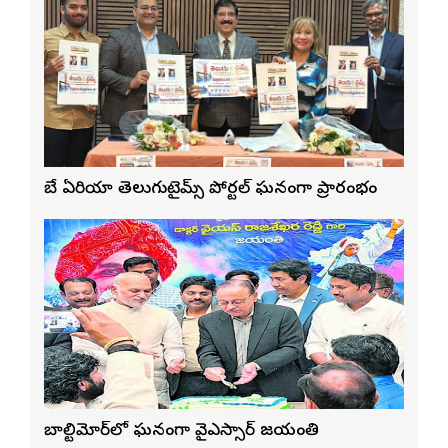
బే ఏరియా తెలుగుటైమ్స్ పోర్టల్ ఘనంగా ప్రారంభం
బాల్టిమోర్‌లో ఘనంగా వైఎస్సార్‌ జయంతి