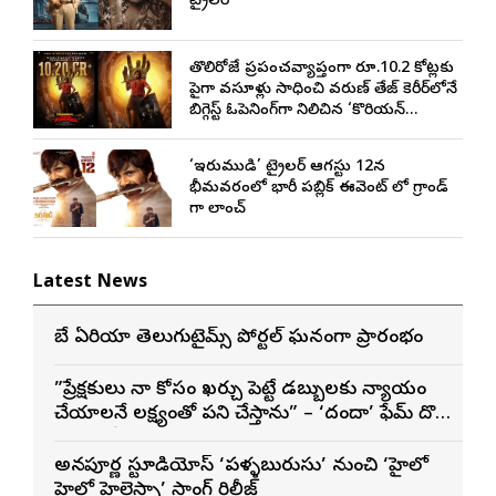
ట్రైలర్
తొలిరోజే ప్రపంచవ్యాప్తంగా రూ.10.2 కోట్లకు
పైగా వసూళ్లు సాధించి వరుణ్ తేజ్ కెరీర్‌లోనే
బిగ్గెస్ట్ ఓపెనింగ్‌గా నిలిచిన ‘కొరియన్
కనకరాజు’
‘ఇరుముడి’ ట్రైలర్ ఆగస్టు 12న
భీమవరంలో భారీ పబ్లిక్ ఈవెంట్ లో గ్రాండ్
గా లాంచ్
Latest News
బే ఏరియా తెలుగుటైమ్స్ పోర్టల్ ఘనంగా ప్రారంభం
”ప్రేక్షకులు నా కోసం ఖర్చు పెట్టే డబ్బులకు న్యాయం
చేయాలనే లక్ష్యంతో పని చేస్తాను” – ‘దందా’ ఫేమ్ దొర
సాయి తేజ
అన్నపూర్ణ స్టూడియోస్ ‘పళ్ళబురుసు’ నుంచి ‘హైలో
హైలో హైలెస్సా’ సాంగ్ రిలీజ్