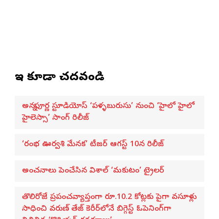
ఇవి కూడా చదవండి
అన్నపూర్ణ స్టూడియోస్ ‘పళ్ళబురుసు’ నుంచి ‘హైలో హైలో
హైలెస్సా’ సాంగ్ రిలీజ్
‘రంభ ఊర్వశి మేనక’ టీజర్ ఆగస్ట్ 10న రిలీజ్
అంచనాలు పెంచేసిన విశాల్ ‘మకుటం’ ట్రైలర్
తొలిరోజే ప్రపంచవ్యాప్తంగా రూ.10.2 కోట్లకు పైగా వసూళ్లు
సాధించి వరుణ్ తేజ్ కెరీర్‌లోనే బిగ్గెస్ట్ ఓపెనింగ్‌గా