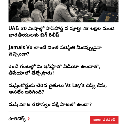
UAE: 30 నిమిషాల్లో పాస్‌పోర్ట్ పని పూర్తి! 43 లక్షల మంది
భారతీయులకు బిగ్ రిలీఫ్
Jamais Vu లాంటి వింత పరిస్థితి మీకెప్పుడైనా
వచ్చిందా?
రెండే గంటల్లో మీ ఇన్‌స్టాలో వీడియో ఉంచాలో,
తీసేయాలో తేల్చేస్తారు!
సుప్రీంకోర్టుకు చేరిన రైతులు Vs Lay’s చిప్స్‌ కేసు,
అసలేం జరిగింది?
మనిషి మాట రహస్యం పక్షి పాటలో ఉందా?
ఇంకా చదవండి
పాలిటిక్స్