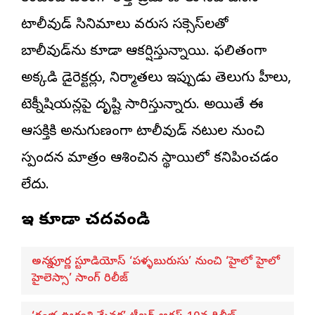
టాలీవుడ్ సినిమాలు వరుస స‌క్సెస్‌ల‌తో
బాలీవుడ్‌ను కూడా ఆకర్షిస్తున్నాయి. ఫలితంగా
అక్కడి డైరెక్ట‌ర్లు, నిర్మాతలు ఇప్పుడు తెలుగు హీరోలు,
టెక్నీషియన్లపై దృష్టి సారిస్తున్నారు. అయితే ఈ
ఆసక్తికి అనుగుణంగా టాలీవుడ్ నటుల నుంచి
స్పందన మాత్రం ఆశించిన స్థాయిలో కనిపించడం
లేదు.
ఇవి కూడా చదవండి
అన్నపూర్ణ స్టూడియోస్ ‘పళ్ళబురుసు’ నుంచి ‘హైలో హైలో
హైలెస్సా’ సాంగ్ రిలీజ్