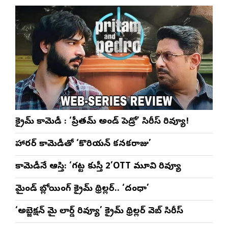
క్రైమ్ కామెడీ : ‘ప్రీతమ్ అండ్ పెడ్రో’ సిరీస్ రివ్యూ!
హారర్ కామెడీతో ‘కొరియన్ కనకరాజు’
కామెడీనే ఆస్తి: ‘గట్ట కుస్తీ 2’OTT మూవి రివ్యూ
మైండ్ బ్లోయింగ్ క్రైమ్ థ్రిల్లర్.. ‘దంధా’
‘అబ్జెక్ష‌న్ మై లార్డ్ రివ్యూ’ క్రైమ్ థ్రిల్ల‌ర్ వెబ్ సిరీస్