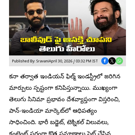
Published By: Sravani
April 30, 2026 / 03:32 PM IST
క‌రోనా త‌ర్వాత ఇండియ‌న్ ఫిల్మ్ ఇండ‌స్ట్రీలో జరిగిన
మార్పులు స్పష్టంగా కనిపిస్తున్నాయి. ముఖ్యంగా
తెలుగు సినిమా ప్రభావం దేశవ్యాప్తంగా విస్తరించి,
పాన్-ఇండియా
మార్కెట్‌లో ఆధిపత్యం
సాధించింది. భారీ బడ్జెట్, టెక్నికల్ విలువలు,
కంటెంట్ పరంగా కొత్త ప్రమాణాలు సెట్ చేసిన