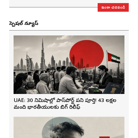
ఇంకా చదవండి
స్పెషల్ న్యూస్
UAE: 30 నిమిషాల్లో పాస్‌పోర్ట్ పని పూర్తి! 43 లక్షల
మంది భారతీయులకు బిగ్ రిలీఫ్