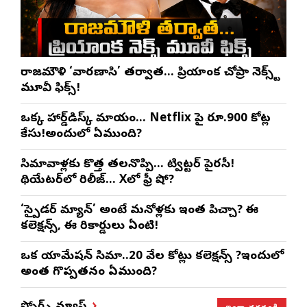
రాజమౌళి ‘వారణాసి’ తర్వాత… ప్రియాంక చోప్రా నెక్స్ట్
మూవీ ఫిక్స్!
ఒక్క హార్డ్‌డిస్క్ మాయం… Netflix పై రూ.900 కోట్ల
కేసు!అందులో ఏముంది?
సినిమావాళ్లకు కొత్త తలనొప్పి… ట్విట్టర్ పైరసీ!
థియేటర్‌లో రిలీజ్… Xలో ఫ్రీ షో?
‘స్పైడర్ మ్యాన్’ అంటే మనోళ్లకు ఇంత పిచ్చా? ఈ
కలెక్షన్స్, ఈ రికార్డులు ఏంటి!
ఒక యానిమేషన్ సినిమా..20 వేల కోట్లు కలెక్షన్స్ ?ఇందులో
అంత గొప్పతనం ఏముంది?
ఇంకా చదవండి