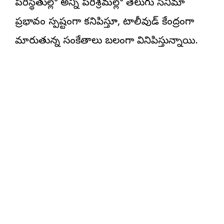
పరిస్థితుల్లో అన్ని పరిశ్రమల్లో తెలుగు సినిమా
ప్రభావం స్పష్టంగా కనిపిస్తూ, టాలీవుడ్ కేంద్రంగా
మారుతున్న సంకేతాలు బలంగా వినిపిస్తున్నాయి.