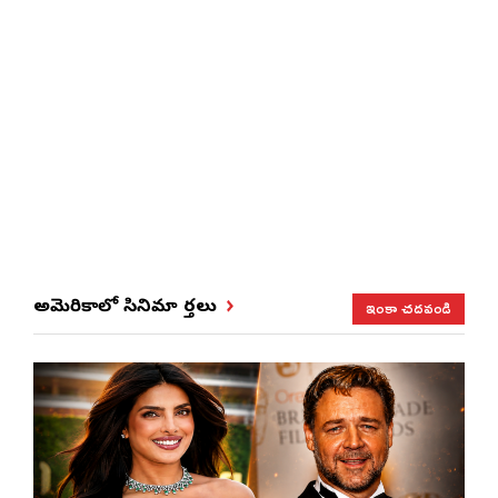
ఇంకా చదవండి
అమెరికాలో సినిమా వార్తలు