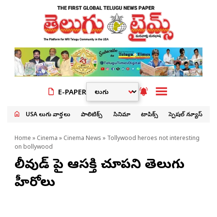
E-PAPER
USA తెలుగు వార్తలు
పాలిటిక్స్
సినిమా
టాపిక్స్
స్పెషల్ న్యూస్
Home
»
Cinema
»
Cinema News
» Tollywood heroes not interesting
on bollywood
బాలీవుడ్ పై ఆస‌క్తి చూప‌ని తెలుగు
హీరోలు