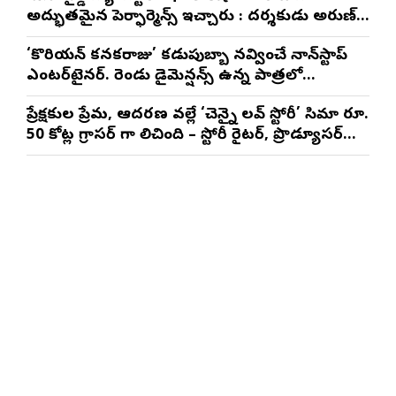
అద్భుతమైన పెర్ఫార్మెన్స్ ఇచ్చారు : దర్శకుడు అరుణ్
మాథేశ్వరన్
‘కొరియన్ కనకరాజు’ కడుపుబ్బా నవ్వించే నాన్‌స్టాప్
ఎంటర్‌టైనర్. రెండు డైమెన్షన్స్ ఉన్న పాత్రలో
నటించడం చాలా సంతృప్తినిచ్చింది : వరుణ్ తేజ్
ప్రేక్షకుల ప్రేమ, ఆదరణ వల్లే ‘చెన్నై లవ్ స్టోరీ’ సినిమా రూ.
50 కోట్ల గ్రాసర్ గా నిలిచింది – స్టోరీ రైటర్, ప్రొడ్యూసర్
సాయి రాజేష్