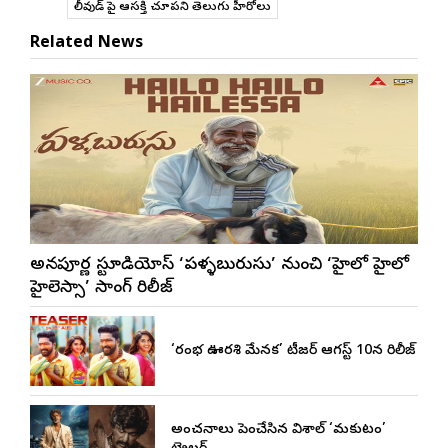
బాలీవుడ్ పై ఆస‌క్తి చూప‌ని తెలుగు హీరోలు
Related News
అన్నపూర్ణ స్టూడియోస్ ‘పళ్ళబురుసు’ నుంచి ‘హైలో హైలో
హైలెస్సా’ సాంగ్ రిలీజ్
‘రంభ ఊర్వశి మేనక’ టీజర్ ఆగస్ట్ 10న రిలీజ్
అంచనాలు పెంచేసిన విశాల్ ‘మకుటం’