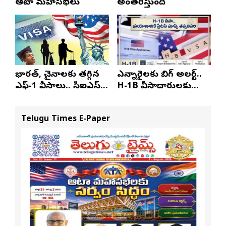
ఆటా మహాసభలు
అంతరిస్తుంది
భారత్, చైనాలకు తగ్గిన
ఎన్నారైలకు బిగ్ అలర్ట్..
ఎఫ్-1 వీసాలు.. సీఐఎస్
H-1B వీసాదారులకు
నివేదిక..!
ప్రయాణ సమయంలో
స్టేటస్ ప్రూఫ్స్ తప్పనిసరి..!
Telugu Times E-Paper