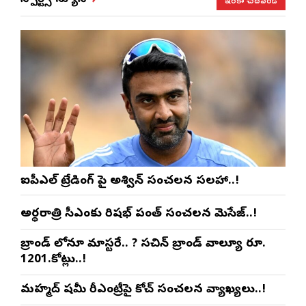
స్పోర్ట్స్ న్యూస్
ఐపీఎల్ ట్రేడింగ్ పై అశ్విన్ సంచలన సలహా..!
అర్థరాత్రి సీఎంకు రిషభ్ పంత్ సంచలన మెసేజ్..!
బ్రాండ్ లోనూ మాస్టరే.. ? సచిన్ బ్రాండ్ వాల్యూ రూ.
1201.కోట్లు..!
మహ్మద్ షమీ రీఎంట్రీపై కోచ్ సంచలన వ్యాఖ్యలు..!