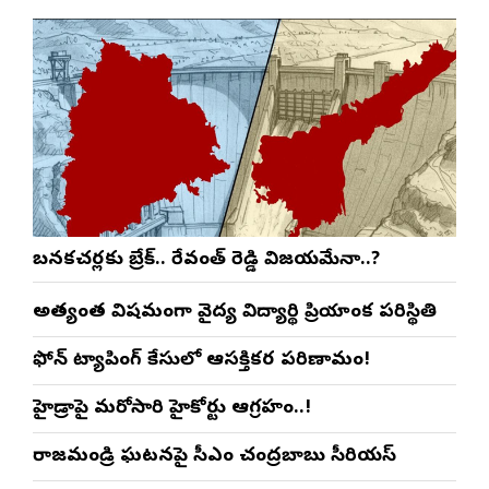
బనకచర్లకు బ్రేక్.. రేవంత్ రెడ్డి విజయమేనా..?
అత్యంత విషమంగా వైద్య విద్యార్థిని ప్రియాంక పరిస్థితి
ఫోన్ ట్యాపింగ్ కేసులో ఆసక్తికర పరిణామం!
హైడ్రాపై మరోసారి హైకోర్టు ఆగ్రహం..!
రాజమండ్రి ఘటనపై సీఎం చంద్రబాబు సీరియస్