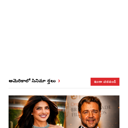
ఇంకా చదవండి
అమెరికాలో సినిమా వార్తలు