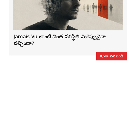
Jamais Vu లాంటి వింత పరిస్థితి మీకెప్పుడైనా
వచ్చిందా?
ఇంకా చదవండి