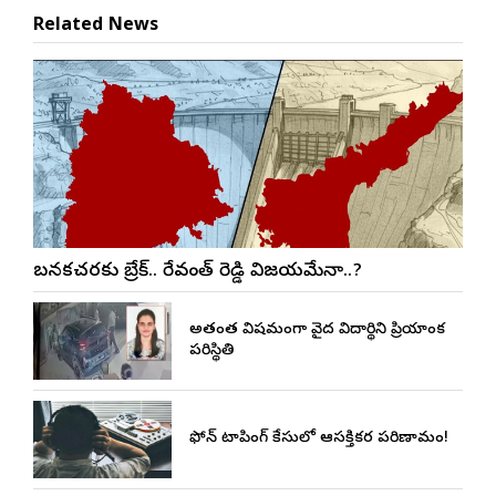
Related News
బనకచర్లకు బ్రేక్.. రేవంత్ రెడ్డి విజయమేనా..?
అత్యంత విషమంగా వైద్య విద్యార్థిని ప్రియాంక
పరిస్థితి
ఫోన్ ట్యాపింగ్ కేసులో ఆసక్తికర పరిణామం!