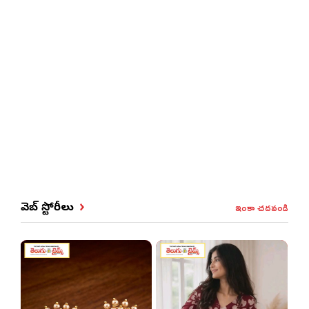
ఇంకా చదవండి
వెబ్ స్టోరీలు