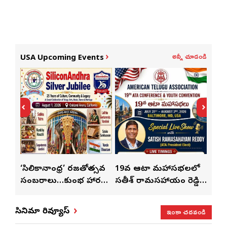
అన్నీ చూడండి
USA Upcoming Events
్
‘సిలికానాంధ్ర’ రజతోత్సవ
19వ ఆటా మహాసభలలో
19వ
సంబరాలు…కుంభ హారతి
సతీశ్ రామసహాయం రెడ్డి
మహిళ
మేళా’
ప్రత్యేకం
ప్రత్యేక లైవ్ షో
‘ఉమె
ఇంకా చదవండి
సినిమా రివ్యూస్