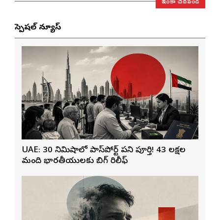
ఇంకా చదవండి
స్పెషల్ న్యూస్
UAE: 30 నిమిషాల్లో పాస్‌పోర్ట్ పని పూర్తి! 43 లక్షల
మంది భారతీయులకు బిగ్ రిలీఫ్