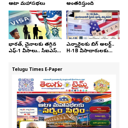
ఆటా మహాసభలు
అంతరిస్తుంది
భారత్, చైనాలకు తగ్గిన
ఎన్నారైలకు బిగ్ అలర్ట్..
ఎఫ్-1 వీసాలు.. సీఐఎస్
H-1B వీసాదారులకు
నివేదిక..!
ప్రయాణ సమయంలో
స్టేటస్ ప్రూఫ్స్ తప్పనిసరి..!
Telugu Times E-Paper