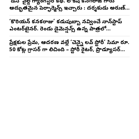
‘డీసీ’ వైల్డ్ గ్యాంగ్‌స్టర్ కథ. లోకేష్ కనగరాజ్ గారు
అద్భుతమైన పెర్ఫార్మెన్స్ ఇచ్చారు : దర్శకుడు అరుణ్
మాథేశ్వరన్
‘కొరియన్ కనకరాజు’ కడుపుబ్బా నవ్వించే నాన్‌స్టాప్
ఎంటర్‌టైనర్. రెండు డైమెన్షన్స్ ఉన్న పాత్రలో
నటించడం చాలా సంతృప్తినిచ్చింది : వరుణ్ తేజ్
ప్రేక్షకుల ప్రేమ, ఆదరణ వల్లే ‘చెన్నై లవ్ స్టోరీ’ సినిమా రూ.
50 కోట్ల గ్రాసర్ గా నిలిచింది – స్టోరీ రైటర్, ప్రొడ్యూసర్
సాయి రాజేష్