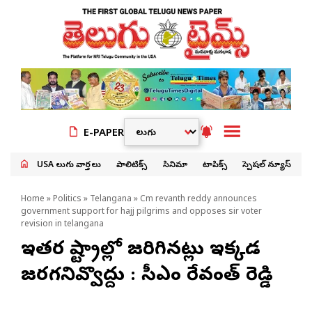
E-PAPER
USA తెలుగు వార్తలు
పాలిటిక్స్
సినిమా
టాపిక్స్
స్పెషల్ న్యూస్
Home
»
Politics
»
Telangana
» Cm revanth reddy announces
government support for hajj pilgrims and opposes sir voter
revision in telangana
ఇతర రాష్ట్రాల్లో జరిగినట్లు ఇక్కడ
జరగనివ్వొద్దు : సీఎం రేవంత్ రెడ్డి