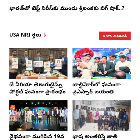
భారత్‌తో టెస్ట్ సిరీస్‌కు ముందు శ్రీలంకకు బిగ్ షాక్..?
ఇంకా చదవండి
USA NRI వార్తలు
బే ఏరియా తెలుగుటైమ్స్
బాల్టిమోర్‌లో ఘనంగా
పోర్టల్ ఘనంగా ప్రారంభం
వైఎస్సార్‌ జయంతి
వైభవంగా ముగిసిన 19వ
భాష అంతరిస్తే జాతి