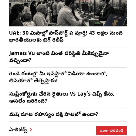
UAE: 30 నిమిషాల్లో పాస్‌పోర్ట్ పని పూర్తి! 43 లక్షల మంది
భారతీయులకు బిగ్ రిలీఫ్
Jamais Vu లాంటి వింత పరిస్థితి మీకెప్పుడైనా
వచ్చిందా?
రెండే గంటల్లో మీ ఇన్‌స్టాలో వీడియో ఉంచాలో,
తీసేయాలో తేల్చేస్తారు!
సుప్రీంకోర్టుకు చేరిన రైతులు Vs Lay’s చిప్స్‌ కేసు,
అసలేం జరిగింది?
మనిషి మాట రహస్యం పక్షి పాటలో ఉందా?
ఇంకా చదవండి
పాలిటిక్స్