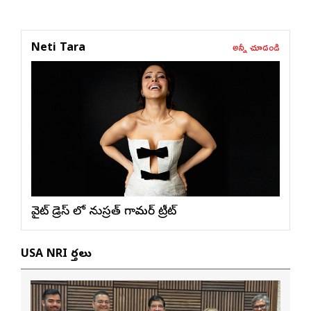
అన్నీ చూడండి
Neti Tara
వైట్ డ్రెస్ లో నుస్ర‌త్ గ్లామ‌ర్ ట్రీట్
USA NRI వార్తలు