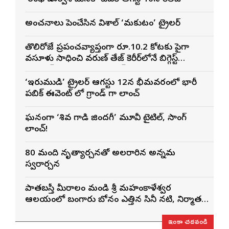
అంచనాలు పెంచేసిన విశాల్ ‘మకుటం’ ట్రైలర్
తొలిరోజే ప్రపంచవ్యాప్తంగా రూ.10.2 కోట్లకు పైగా
వసూళ్లు సాధించి వరుణ్ తేజ్ కెరీర్‌లోనే బిగ్గెస్ట్
ఓపెనింగ్‌గా నిలిచిన ‘కొరియన్ కనకరాజు’
‘ఇరుముడి’ ట్రైలర్ ఆగస్టు 12న భీమవరంలో భారీ
పబ్లిక్ ఈవెంట్ లో గ్రాండ్ గా లాంచ్
ఘనంగా ‘శివ గాడి జింద‌గీ’ మూవీ టైటిల్, సాంగ్
లాంచ్!
80 మంది నృత్యార్చనతో అలరారిన అన్నమ
స్వరార్చన
పాతబస్తీ మీరాలం మండి శ్రీ మహంకాళేశ్వర
ఆలయంలో బంగారు బోనం ఎత్తిన సినీ నటి, నిర్మాత
నిహారిక కొణిదెల
ఇంకా చదవండి