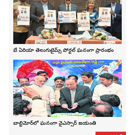
బే ఏరియా తెలుగుటైమ్స్ పోర్టల్ ఘనంగా ప్రారంభం
బాల్టిమోర్‌లో ఘనంగా వైఎస్సార్‌ జయంతి