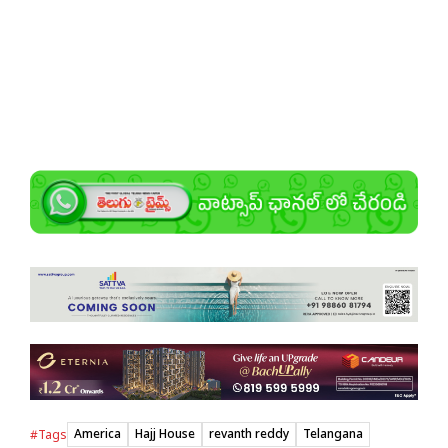
America
Hajj House
revanth reddy
Telangana
#Tags