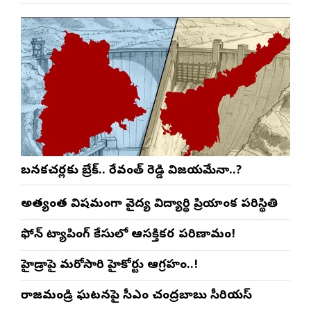
బనకచర్లకు బ్రేక్.. రేవంత్ రెడ్డి విజయమేనా..?
అత్యంత విషమంగా వైద్య విద్యార్థిని ప్రియాంక పరిస్థితి
ఫోన్ ట్యాపింగ్ కేసులో ఆసక్తికర పరిణామం!
హైడ్రాపై మరోసారి హైకోర్టు ఆగ్రహం..!
రాజమండ్రి ఘటనపై సీఎం చంద్రబాబు సీరియస్