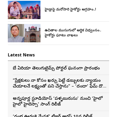
హైడ్రాపై మరోసారి హైకోర్టు ఆగ్రహం..!
ఉచితాల ముసుగులో ఆర్థిక విధ్వంసం..
హైకోర్టు ఘాటు వ్యాఖ్యలు
Latest News
బే ఏరియా తెలుగుటైమ్స్ పోర్టల్ ఘనంగా ప్రారంభం
”ప్రేక్షకులు నా కోసం ఖర్చు పెట్టే డబ్బులకు న్యాయం
చేయాలనే లక్ష్యంతో పని చేస్తాను” – ‘దందా’ ఫేమ్ దొర
సాయి తేజ
అన్నపూర్ణ స్టూడియోస్ ‘పళ్ళబురుసు’ నుంచి ‘హైలో
హైలో హైలెస్సా’ సాంగ్ రిలీజ్
‘రంభ ఊర్వశి మేనక’ టీజర్ ఆగస్ట్ 10న రిలీజ్