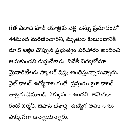
గత ఏడాది హజ్ యాత్రకు వెళ్లి బస్సు ప్రమాదంలో
44మంది మరణించారని, మృతుల కుటుంబానికి
రూ.5 లక్షల చొప్పున ప్రభుత్వం పరిహారం అందించి
ఆదుకుందని గుర్తుచేశారు. విదేశీ విద్యలోనూ
మైనారిటీలకు స్కాలర్ షిప్లు అందిస్తున్నామన్నారు.
వైట్ కాలర్ ఉద్యోగాల కంటే, ప్రస్తుతం బ్లూ కాలర్
జాబ్లకు డిమాండ్ ఎక్కువగా ఉందని, అమెరికా
కంటే జర్మనీ, జపాన్ దేశాల్లో ఉద్యోగ అవకాశాలు
ఎక్కువగా ఉన్నాయన్నారు.