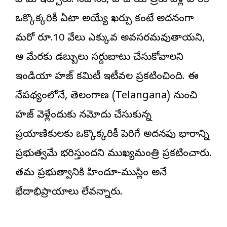
హామీ ఇచ్చారు. నిజానికి, హజ్ యాత్రకు వెళ్లే వారికి
ఒక్కొక్కరికీ ఏటా అయ్యే ఖర్చు కంటే అదనంగా
మరో రూ.10 వేలు ఎక్కువ అవసరమవుతాయని,
ఆ మేరకు డబ్బులు సర్దుబాటు చేసుకోవాలని
ఇండియా హజ్ కమిటీ ఇటీవల ప్రకటించింది. ఈ
నేపథ్యంలోనే, తెలంగాణ (Telangana) నుంచి
హజ్ వెళ్లేందుకు నమోదు చేసుకున్న
ప్రయాణికులకు ఒక్కొక్కరికీ పెరిగే అదనపు భారాన్ని
ప్రభుత్వమే భరిస్తుందని ముఖ్యమంత్రి ప్రకటించారు.
తమ ప్రభుత్వానికి హిందూ-ముస్లిం అనే
భేదాభిప్రాయాలు లేవన్నారు.