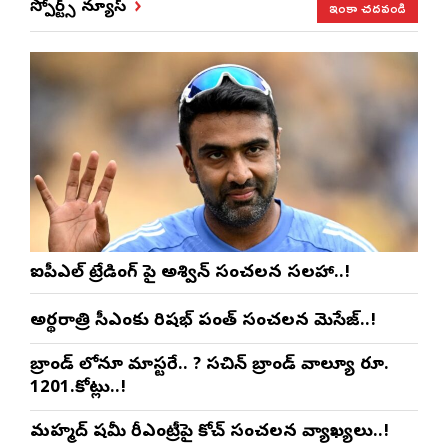
ఇంకా చదవండి
స్పోర్ట్స్ న్యూస్
ఐపీఎల్ ట్రేడింగ్ పై అశ్విన్ సంచలన సలహా..!
అర్థరాత్రి సీఎంకు రిషభ్ పంత్ సంచలన మెసేజ్..!
బ్రాండ్ లోనూ మాస్టరే.. ? సచిన్ బ్రాండ్ వాల్యూ రూ.
1201.కోట్లు..!
మహ్మద్ షమీ రీఎంట్రీపై కోచ్ సంచలన వ్యాఖ్యలు..!