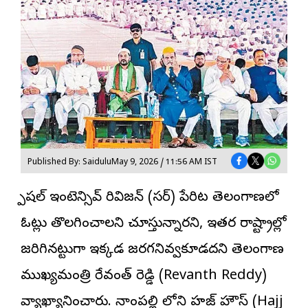
Published By: Saidulu
May 9, 2026 / 11:56 AM IST
స్పెషల్ ఇంటెన్సివ్ రివిజన్ (సర్) పేరిట తెలంగాణలో
ఓట్లు తొలగించాలని చూస్తున్నారని, ఇతర రాష్ట్రాల్లో
జరిగినట్టుగా ఇక్కడ జరగనివ్వకూడదని తెలంగాణ
ముఖ్యమంత్రి రేవంత్ రెడ్డి (Revanth Reddy)
వ్యాఖ్యానించారు. నాంపల్లి లోని హజ్ హౌస్ (Hajj