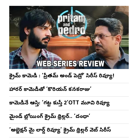
క్రైమ్ కామెడీ : ‘ప్రీతమ్ అండ్ పెడ్రో’ సిరీస్ రివ్యూ!
హారర్ కామెడీతో ‘కొరియన్ కనకరాజు’
కామెడీనే ఆస్తి: ‘గట్ట కుస్తీ 2’OTT మూవి రివ్యూ
మైండ్ బ్లోయింగ్ క్రైమ్ థ్రిల్లర్.. ‘దంధా’
‘అబ్జెక్ష‌న్ మై లార్డ్ రివ్యూ’ క్రైమ్ థ్రిల్ల‌ర్ వెబ్ సిరీస్