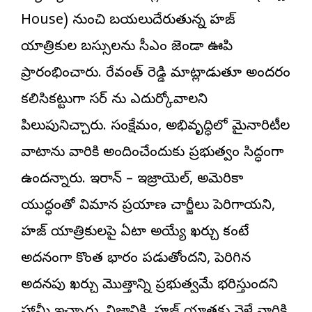
House) నుంచి బయలుదేరుతున్న హజ్
యాత్రికుల బస్సులను సీఎం జెండా ఊపి
ప్రారంభించారు. రేవంత్ రెడ్డి మాట్లాడుతూ అందరం
కలిసికట్టుగా సర్ ను ఎదుర్కోవాలని
పిలుపునిచ్చారు. సంక్షేమం, అభివృద్ధిలో మైనారిటీల
వాటాను వారికి అందించేందుకు ప్రభుత్వం సిద్ధంగా
ఉందన్నారు. ఇరాన్ – ఇజ్రాయెల్, అమెరికా
యుద్ధంతో విమాన ప్రయాణ చార్జీలు పెరిగాయని,
హజ్ యాత్రికులపై ఏటా అయ్యే ఖర్చు కంటే
అదనంగా కొంత భారం పడుతోందని, పెరిగిన
అదనపు ఖర్చు మొత్తాన్ని ప్రభుత్వమే భరిస్తుందని