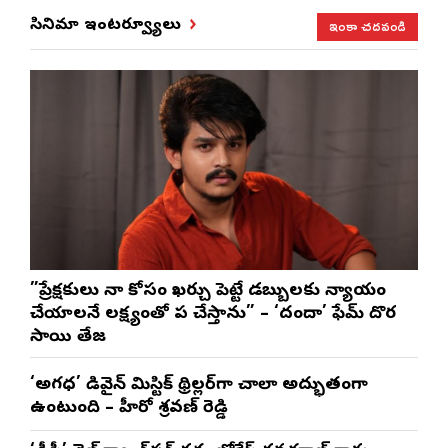
ఇంకా చదవండి
సినిమా ఇంటర్వ్యూలు
”ప్రేక్షకులు నా కోసం ఖర్చు పెట్టే డబ్బులకు న్యాయం
చేయాలనే లక్ష్యంతో పని చేస్తాను” – ‘దందా’ ఫేమ్ దొర
సాయి తేజ
‘అగధ’ డివైన్ మిస్టిక్ థ్రిల్లర్‌గా చాలా అద్భుతంగా
ఉంటుంది – హీరో శ్రవణ్ రెడ్డి