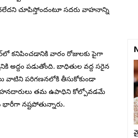
చెల్లించలేదని చూపిస్తోందంటూ సదరు వాహనాన్ని
N
ర్‌లో కనిపించడానికి వారం రోజులకు పైగా
ి అద్దం పడుతోంది. బాధితుల వద్ద సరైన
ారులు వాటిని పరిగణనలోకి తీసుకోకుండా
ల వాహనదారులు తమ ఉపాధిని కోల్పోవడమే
భారీగా నష్టపోతున్నారు.
వ