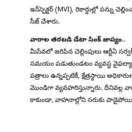
ఇన్‌స్పెక్టర్ (MVI), రికార్డుల్లో పన్ను 
సీజ్ చేశారు.
వారాల తరబడి డేటా సింక్ జాప్యం..
మీసేవలో జరిపిన చెల్లింపులు ఆర్టీఏ సర్వ
సమయం పడుతుండటం వ్యవస్థ వైఫల్యానిక
పత్రాలు ఉన్నప్పటికీ, క్షేత్రస్థాయి అధిక
మొండిగా వ్యవహరిస్తున్నారు. దీనివల్
కాకుండా, వాహనాల్లోని సరుకు పాడైపోయి 