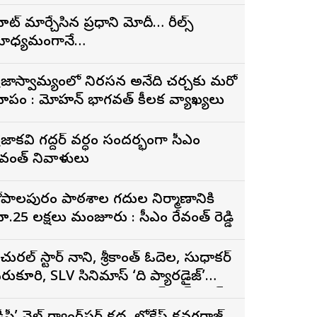
ూట్ మార్చేసిన ప్రధాని మోదీ… రీల్స్
ాధ్యమంగానే…
్రజాస్వామ్యంలో నిరసన అనేది చర్చకు మరో
ూపం : మోహన్ భాగవత్ కీలక వ్యాఖ్యలు
్రజాకవి గద్దర్‌ వర్ధంతి సందర్భంగా సీఎం
ేవంత్‌ నివాళులు
ోపాల‌పురం పాఠ‌శాల గ‌దుల నిర్మాణానికి
రూ.25 ల‌క్ష‌లు మంజూరు : సీఎం రేవంత్ రెడ్డి
ేచురల్ స్టార్ నాని, శ్రీకాంత్ ఓదెల, సుధాకర్
ెరుకూరి, SLV సినిమాస్ ‘ది ప్యారడైజ్’
ునుపెన్నడూ చూడని యాక్షన్ బ్లడ్ బాత్
ీజర్ రిలీజ్