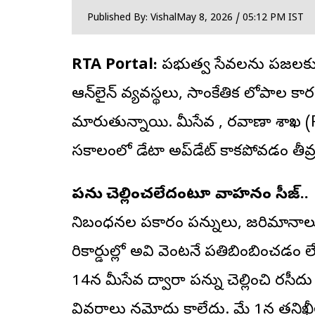
Published By: Vishal
May 8, 2026 / 05:12 PM IST
RTA Portal:
ప్రభుత్వ సేవలను ప్రజలకు
ఆన్‌లైన్
వ్యవస్థలు, సాంకేతిక లోపాల 
మారుతున్నాయి. మీసేవ , రవాణా శాఖ 
సకాలంలో డేటా అప్‌డేట్ కాకపోవడం తీవ్ర
పన్ను చెల్లించలేదంటూ వాహనం సీజ్..
నిబంధనల ప్రకారం పన్నులు, జరిమానాలు ఆన్
రికార్డుల్లో అవి వెంటనే ప్రతిబింబించడ
14న మీసేవ ద్వారా పన్ను చెల్లించి రసీద
వివరాలు నమోదు కాలేదు. మే 1న తనిఖీ