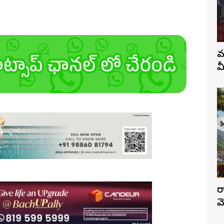
వ
మ
ర
మ