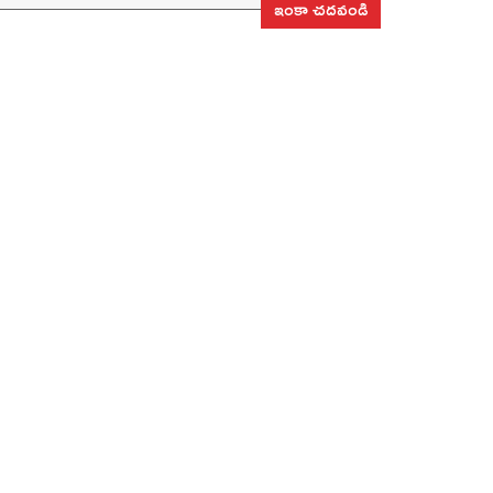
ఇంకా చదవండి