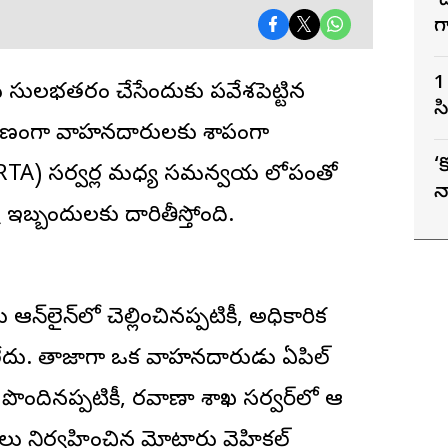
‘
గ
ద
1
 సులభతరం చేసేందుకు ప్రవేశపెట్టిన
స
కారణంగా వాహనదారులకు శాపంగా
ట
‘
(RTA) సర్వర్ల మధ్య సమన్వయ లోపంతో
న
 ఇబ్బందులకు దారితీస్తోంది.
ఉ
స
‌లైన్‌లో చెల్లించినప్పటికీ, అధికారిక
ం లేదు. తాజాగా ఒక వాహనదారుడు ఏప్రిల్
ు పొందినప్పటికీ, రవాణా శాఖ సర్వర్‌లో ఆ
లు నిర్వహించిన మోటారు వెహికల్