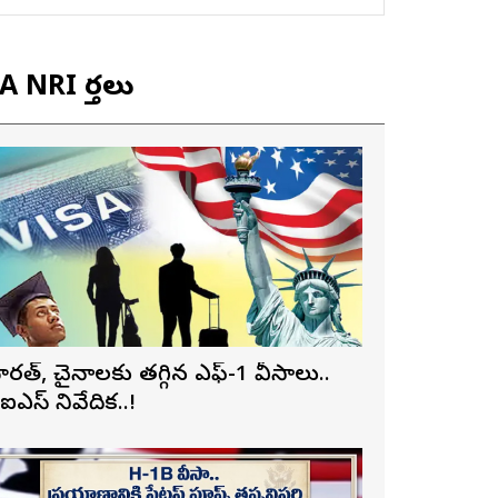
 NRI వార్తలు
ారత్, చైనాలకు తగ్గిన ఎఫ్-1 వీసాలు..
ీఐఎస్ నివేదిక..!