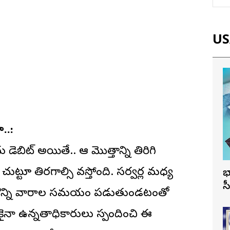
USA
..:
డెబిట్ అయితే.. ఆ మొత్తాన్ని తిరిగి
్టూ తిరగాల్సి వస్తోంది. సర్వర్ల మధ్య
భ
స
డి కొన్ని వారాల సమయం పడుతుండటంతో
ైనా ఉన్నతాధికారులు స్పందించి ఈ