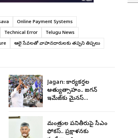
sava
Online Payment Systems
Technical Error
Telugu News
ure
ఆన్‌లైన్ సేవలతో వాహనదారులకు తప్పని తిప్పలు
Jagan: కార్యకర్తల
అత్యుత్సాహం.. జగన్
ఇమేజ్‌కు మైనస్
అవుతుందా?
మంత్రుల పనితీరుపై సీఎం
ఫోకస్.. ప్రక్షాళనకు