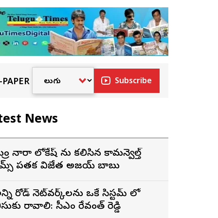
-PAPER
Subscribe
test News
ంత్రి నారా లోకేష్ ను కలిసిన కామన్వెల్త్
ేమ్స్ పతక విజేత అజయ్ బాబు
న్ని రోడ్ నెట్‌వర్క్‌లను ఒకే సిస్టమ్ లో
ీసుకు రావాలి: సీఎం రేవంత్ రెడ్డి