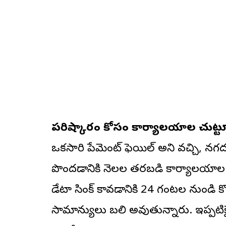
పరిష్కారం కోసం కార్యాలయాల చుట్టూ
ఒకసారి పేమెంట్ ఫెయిల్ అని వచ్చి, నగదు 
పొందడానికి నెలల తరబడి కార్యాలయాల చుట
డేటా సింక్ కావడానికి 24 గంటల నుం
సామాన్యులు బలి అవుతున్నారు. ఇప్పటిక