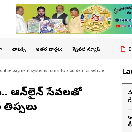
E
ా
టాపిక్స్
ఇతర వార్తలు
స్పెషల్ న్యూస్
La
n online payment systems turn into a burden for vehicle
టం.. ఆన్‌లైన్ సేవలతో
మ
గ
తిప్పలు
అ
త