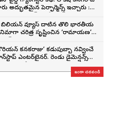
డీసీ’ వైల్డ్ గ్యాంగ్‌స్టర్ కథ. లోకేష్ కనగరాజ్
ారు అద్భుతమైన పెర్ఫార్మెన్స్ ఇచ్చారు :
ర్శకుడు అరుణ్ మాథేశ్వరన్
 బిలియన్ వ్యూస్ దాటిన తొలి భారతీయ
ినిమాగా చరిత్ర సృష్టించిన ‘రామాయణ’
్రైలర్
కొరియన్ కనకరాజు’ కడుపుబ్బా నవ్వించే
ాన్‌స్టాప్ ఎంటర్‌టైనర్. రెండు డైమెన్షన్స్
న్న పాత్రలో నటించడం చాలా
ఇంకా చదవండి
ంతృప్తినిచ్చింది : వరుణ్ తేజ్