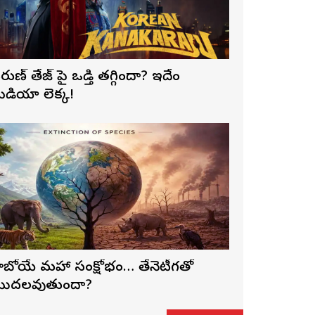
రుణ్ తేజ్‌ పై ఒత్తిడి తగ్గిందా? ఇదేం
ీడియా లెక్క!
ాబోయే మహా సంక్షోభం… తేనెటీగతో
ొదలవుతుందా?