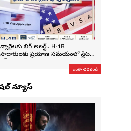
న్నారైలకు బిగ్ అలర్ట్.. H-1B
ీసాదారులకు ప్రయాణ సమయంలో స్టేటస్
్రూఫ్స్ తప్పనిసరి..!
ఇంకా చదవండి
ెషల్ న్యూస్