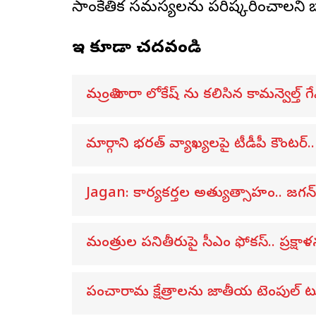
సాంకేతిక సమస్యలను పరిష్కరించాలని బ
ఇవి కూడా చదవండి
మంత్రి నారా లోకేష్ ను కలిసిన కామన్వెల్
మార్గాని భరత్ వ్యాఖ్యలపై టీడీపీ కౌంటర్
Jagan: కార్యకర్తల అత్యుత్సాహం.. జగ
మంత్రుల పనితీరుపై సీఎం ఫోకస్.. ప్రక్ష
పంచారామ క్షేత్రాలను జాతీయ టెంపుల్ టూ