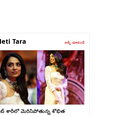
eti Tara
అన్నీ చూడండి
ైట్ శారీలో మెరిసిపోతున్న శోభిత