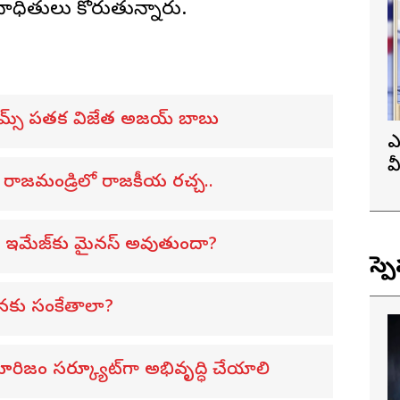
ాధితులు కోరుతున్నారు.
త్ గేమ్స్ పతక విజేత అజయ్ బాబు
ఎ
వ
.. రాజమండ్రిలో రాజకీయ రచ్చ..
ప
న్ ఇమేజ్‌కు మైనస్ అవుతుందా?
స్ప
ాళనకు సంకేతాలా?
రిజం సర్క్యూట్‌గా అభివృద్ధి చేయాలి