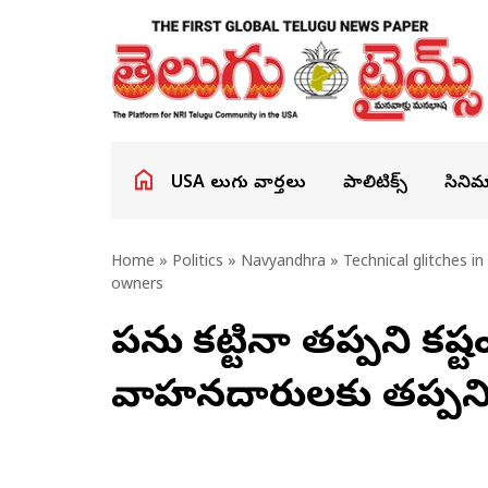
USA తెలుగు వార్తలు
పాలిటిక్స్
సినిమ
Home
»
Politics
»
Navyandhra
» Technical glitches i
owners
పన్ను కట్టినా తప్పని కష్
వాహనదారులకు తప్పని 