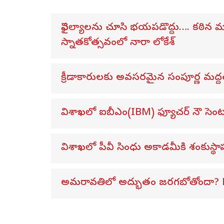
వైఫల్యాలను చూసి భయపడొద్దు…. కఠిన మార
స్నాతకోత్సవంలో నారా లోకేశ్
క్రీడాకారులకు అవసరమైన సంపూర్ణ మద్దతు 
విశాఖలో ఐబీఎం(IBM) ఫ్యూచర్ నౌ సెంటర్‌
విశాఖలో పీవీ సింధు అకాడమీకి శంకుస్థాప
అమరావతిలో అద్భుతం జరగబోతోందా? L&T