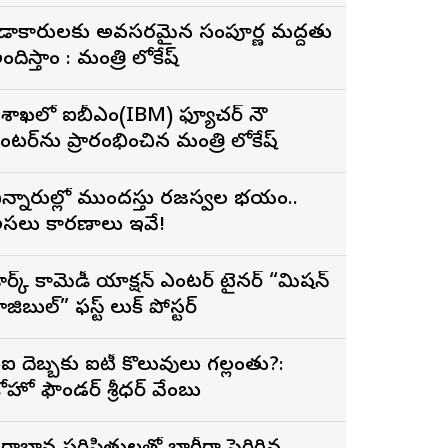
్నాతకోత్సవంలో నారా లోకేశ్
్రీడాకారులకు అవసరమైన సంపూర్ణ మద్దతు
అందిస్తాం : మంత్రి లోకేష్
ిశాఖలో ఐబీఎం(IBM) ఫ్యూచర్ నౌ
ెంటర్‌ను ప్రారంభించిన మంత్రి లోకేష్
ిన్నారుల్లో ముందస్తు రజస్వల భయం..
సలు కారణాలు ఇవే!
ార్క్ కామెడీ యాక్షన్ ఎంటర్ టైనర్ “మిషన్
ాజిబుల్” ఫస్ట్ లుక్ పోస్టర్
ఐ దెబ్బకు ఐటీ కొలువులు గల్లంతు?:
ోహో ఫౌండర్ శ్రీధర్ వేంబు