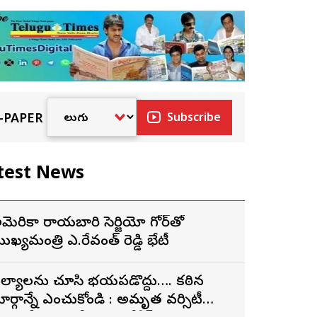
-PAPER
Subscribe
test News
మెరికా రాయబారి సెర్జియో గోర్‌తో
ుఖ్యమంత్రి ఎ.రేవంత్ రెడ్డి భేటీ
ైఫల్యాలను చూసి భయపడొద్దు…. కఠిన
ార్గాన్నే ఎంచుకోండి : అమృత వర్సిటీ