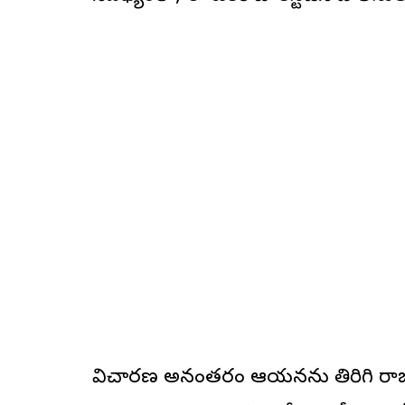
విచారణ అనంతరం ఆయనను తిరిగి రాజమహ