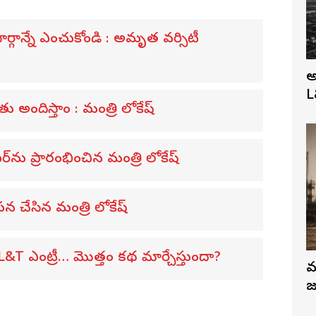
్గాన్నే ఎంచుకోండి : అమృత వర్సిటీ
అ
L
అందిస్తాం : మంత్రి లోకేష్
ను ప్రారంభించిన మంత్రి లోకేష్
న చేసిన మంత్రి లోకేష్
 ఎంట్రీ… మొత్తం కథ మార్చేస్తుందా?
మ
జ