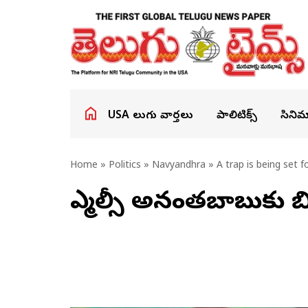
USA తెలుగు వార్తలు
పాలిటిక్స్
సినిమ
Home
»
Politics
»
Navyandhra
» A trap is being set 
ఎమ్మెల్సీ అనంతబాబుకు బి