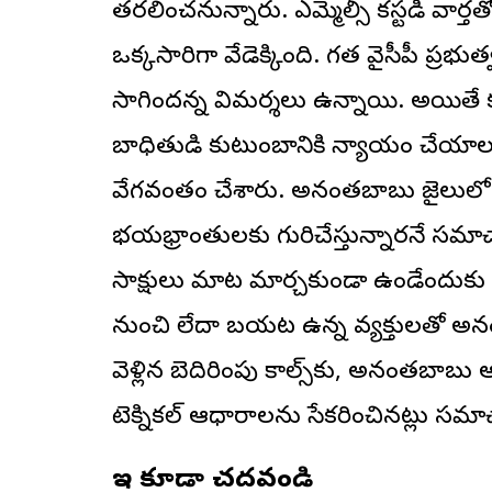
తరలించనున్నారు. ఎమ్మెల్సీ కస్టడీ వా
ఒక్కసారిగా వేడెక్కింది. గత వైసీపీ ప్
సాగిందన్న విమర్శలు ఉన్నాయి. అయితే 
బాధితుడి కుటుంబానికి న్యాయం చేయాల
వేగవంతం చేశారు. అనంతబాబు జైలులో
భయభ్రాంతులకు గురిచేస్తున్నారనే సమాచ
సాక్షులు మాట మార్చకుండా ఉండేందుకు
నుంచి లేదా బయట ఉన్న వ్యక్తులతో అనం
వెళ్లిన బెదిరింపు కాల్స్‌కు, అనంతబ
టెక్నికల్ ఆధారాలను సేకరించినట్లు సమ
ఇవి కూడా చదవండి