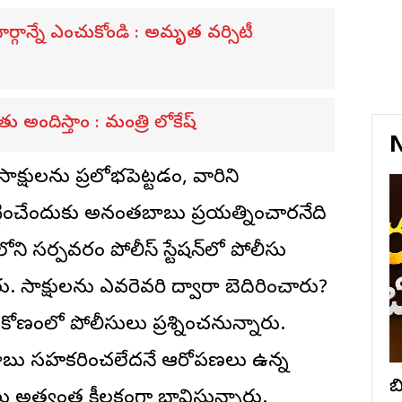
్గాన్నే ఎంచుకోండి : అమృత వర్సిటీ
అందిస్తాం : మంత్రి లోకేష్
N
ాక్షులను ప్రలోభపెట్టడం, వారిని
ట్టించేందుకు అనంతబాబు ప్రయత్నించారనేది
ి సర్పవరం పోలీస్ స్టేషన్‌లో పోలీసు
సాక్షులను ఎవరెవరి ద్వారా బెదిరించారు?
కోణంలో పోలీసులు ప్రశ్నించనున్నారు.
ు సహకరించలేదనే ఆరోపణలు ఉన్న
బ
ు అత్యంత కీలకంగా భావిస్తున్నారు.