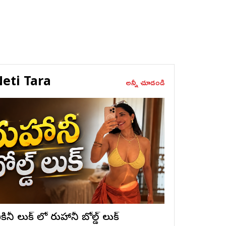
eti Tara
అన్నీ చూడండి
ికినీ లుక్ లో రుహానీ బోల్డ్ లుక్