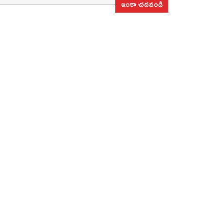
ఇంకా చదవండి