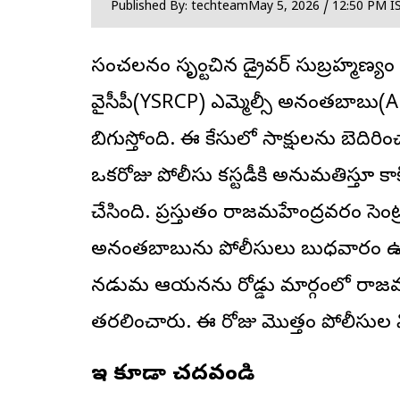
Published By: techteam
May 5, 2026 / 12:50 PM I
సంచలనం సృష్టించిన డ్రైవర్ సుబ్రహ్మణ్య
వైసీపీ(YSRCP)
ఎమ్మెల్సీ అనంతబాబు
(A
బిగుస్తోంది. ఈ కేసులో సాక్షులను బె
ఒకరోజు పోలీసు కస్టడీకి అనుమతిస్తూ కాక
చేసింది. ప్రస్తుతం రాజమహేంద్రవరం సెంట
అనంతబాబును పోలీసులు బుధవారం ఉదయం
నడుమ ఆయనను రోడ్డు మార్గంలో రాజమ
తరలించారు. ఈ రోజు మొత్తం పోలీసుల
ఇవి కూడా చదవండి