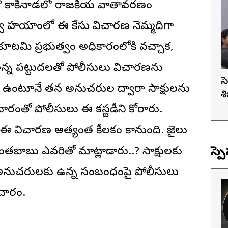
ర్తతో కాకినాడలో రాజకీయ వాతావరణం
రభుత్వ హయాంలో ఈ కేసు విచారణ నెమ్మదిగా
కూటమి ప్రభుత్వం అధికారంలోకి వచ్చాక,
న్న పట్టుదలతో పోలీసులు విచారణను
స
 ఉంటూనే తన అనుచరుల ద్వారా సాక్షులను
శ
ారంతో పోలీసులు ఈ కస్టడీని కోరారు.
 ఈ విచారణ అత్యంత కీలకం కానుంది. జైలు
స్ప
తబాబు ఎవరితో మాట్లాడారు..? సాక్షులకు
ాబు అనుచరులకు ఉన్న సంబంధంపై పోలీసులు
ాచారం.