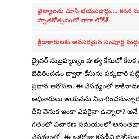
వైఫల్యాలను చూసి భయపడొద్దు…. కఠిన మార
స్నాతకోత్సవంలో నారా లోకేశ్
క్రీడాకారులకు అవసరమైన సంపూర్ణ మద్దతు 
డ్రైవర్ సుబ్రహ్మణ్యం హత్య కేసులో కీలక స
బెదిరించడం ద్వారా కేసును పక్కదారి ప
ప్రధాన ఆరోపణ. ఈ నేపథ్యంలో కాకినాడలోన
అధికారులు ఆయనను విచారించనున్నారు. 
దీని వెనుక ఇంకా ఎవరైనా ఉన్నారా? అనే 
గతంలో విచారణ సమయంలో అనంతబాబ
నేపథ్యంలో, ఈ ఒకరోజు కస్టడీని పోలీసుల