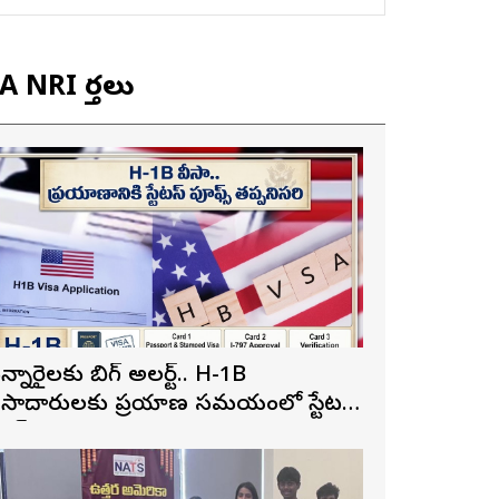
 NRI వార్తలు
న్నారైలకు బిగ్ అలర్ట్.. H-1B
ీసాదారులకు ప్రయాణ సమయంలో స్టేటస్
్రూఫ్స్ తప్పనిసరి..!