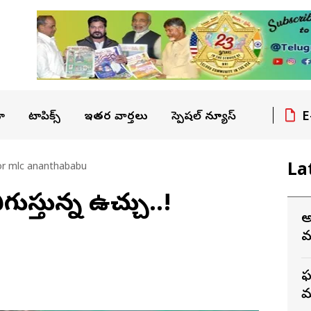
E
ా
టాపిక్స్
ఇతర వార్తలు
స్పెషల్ న్యూస్
La
for mlc ananthababu
గుస్తున్న ఉచ్చు..!
అ
మ
వ
మ