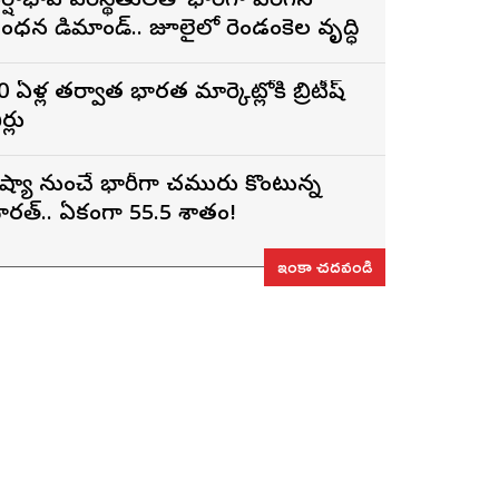
ర్షాభావ పరిస్థితులతో భారీగా పెరిగిన
ంధన డిమాండ్.. జూలైలో రెండంకెల వృద్ధి
0 ఏళ్ల తర్వాత భారత మార్కెట్లోకి బ్రిటీష్
ర్లు
ష్యా నుంచే భారీగా చమురు కొంటున్న
ారత్.. ఏకంగా 55.5 శాతం!
ఇంకా చదవండి