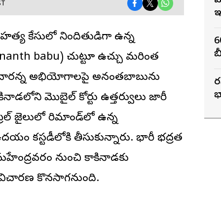
వ
ST
ఇ
ం హత్య కేసులో నిందితుడిగా ఉన్న
6
బీ
nanth babu) చుట్టూ ఉచ్చు మరింత
దిరించారన్న అభియోగాలపై అనంతబాబును
ర
భ
ినాడలోని మొబైల్ కోర్టు ఉత్తర్వులు జారీ
్రల్ జైలులో రిమాండ్‌లో ఉన్న
 కస్టడీలోకి తీసుకున్నారు. భారీ భద్రత
హేంద్రవరం నుంచి కాకినాడకు
 విచారణ కొనసాగనుంది.