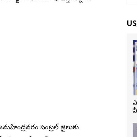
USA
ఎ
వ
ప
ేంద్రవరం సెంట్రల్ జైలుకు