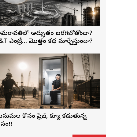
మరావతిలో అద్భుతం జరగబోతోందా?
&T ఎంట్రీ… మొత్తం కథ మార్చేస్తుందా?
నుషుల కోసం ఫ్రిజ్, క్యూ కడుతున్న
నం!!