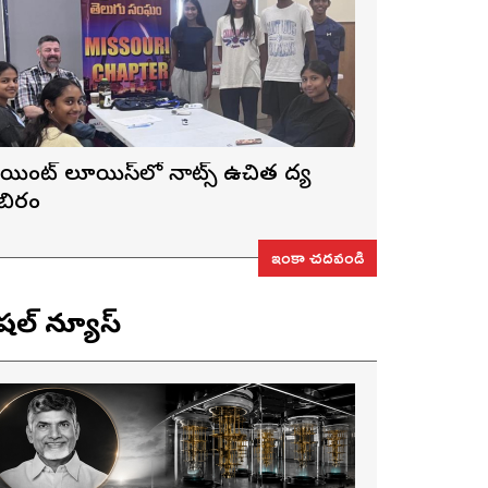
ెయింట్ లూయిస్‌లో నాట్స్ ఉచిత వైద్య
ిబిరం
ఇంకా చదవండి
ెషల్ న్యూస్