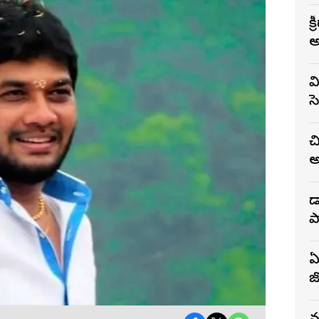
స
క
వ
స
చ
అ
డ
ప
ఏ
జ