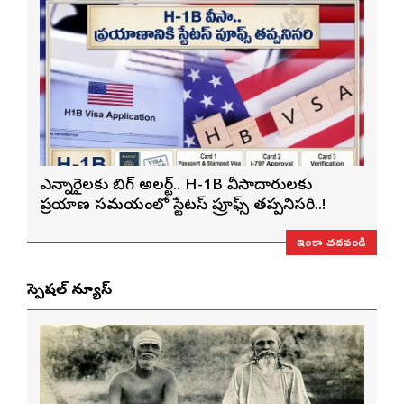
ఎన్నారైలకు బిగ్ అలర్ట్.. H-1B వీసాదారులకు
ప్రయాణ సమయంలో స్టేటస్ ప్రూఫ్స్ తప్పనిసరి..!
ఇంకా చదవండి
స్పెషల్ న్యూస్