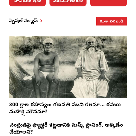
పానీయం ఇదే!
మెరిసిపోతుంది!
ఇంకా చదవండి
స్పెషల్ న్యూస్
300 శ్లోకాల రహస్యం: గణపతి ముని కలమా… రమణ
మహర్షి మౌనమా?
చంద్రుడిపై ఫ్యాక్టరీ కట్టడానికి మస్క్ ప్లానింగ్, అక్కడేం
చేయాలని?