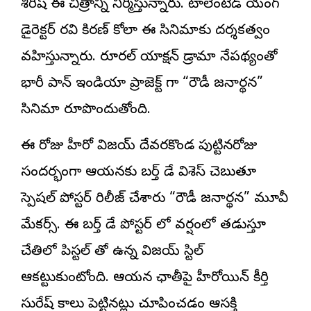
శిరీష్ ఈ చిత్రాన్ని నిర్మిస్తున్నారు. టాలెంటెడ్ యంగ్
డైరెక్టర్ రవి కిరణ్ కోలా ఈ సినిమాకు దర్శకత్వం
వహిస్తున్నారు. రూరల్ యాక్షన్ డ్రామా నేపథ్యంతో
భారీ పాన్ ఇండియా ప్రాజెక్ట్ గా “రౌడీ జనార్థన”
సినిమా రూపొందుతోంది.
ఈ రోజు హీరో విజయ్ దేవరకొండ పుట్టినరోజు
సందర్భంగా ఆయనకు బర్త్ డే విశెస్ చెబుతూ
స్పెషల్ పోస్టర్ రిలీజ్ చేశారు “రౌడీ జనార్థన” మూవీ
మేకర్స్. ఈ బర్త్ డే పోస్టర్ లో వర్షంలో తడుస్తూ
చేతిలో పిస్టల్ తో ఉన్న విజయ్ స్టిల్
ఆకట్టుకుంటోంది. ఆయన ఛాతీపై హీరోయిన్ కీర్తి
సురేష్ కాలు పెట్టినట్లు చూపించడం ఆసక్తి