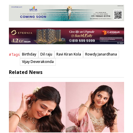
Birthday
Dil raju
Ravi Kiran Kola
Rowdy Janardhana
#Tags
Vijay Deverakonda
Related News