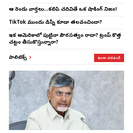
ఆ రెండు వార్తలు…కలిపి చదివితే ఒక షాకింగ్ నిజం!
TikTok ముందు డిస్నీ కూడా తలవంచిందా?
ఇక అమెరికాలో పుట్టినా పౌరసత్వం రాదా? ట్రంప్ కొత్త
చట్టం తీసుకొస్తున్నారా?
ఇంకా చదవండి
పాలిటిక్స్