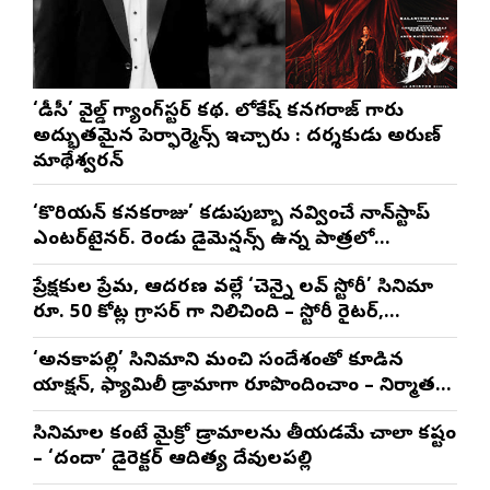
‘డీసీ’ వైల్డ్ గ్యాంగ్‌స్టర్ కథ. లోకేష్ కనగరాజ్ గారు
అద్భుతమైన పెర్ఫార్మెన్స్ ఇచ్చారు : దర్శకుడు అరుణ్
మాథేశ్వరన్
‘కొరియన్ కనకరాజు’ కడుపుబ్బా నవ్వించే నాన్‌స్టాప్
ఎంటర్‌టైనర్. రెండు డైమెన్షన్స్ ఉన్న పాత్రలో
నటించడం చాలా సంతృప్తినిచ్చింది : వరుణ్ తేజ్
ప్రేక్షకుల ప్రేమ, ఆదరణ వల్లే ‘చెన్నై లవ్ స్టోరీ’ సినిమా
రూ. 50 కోట్ల గ్రాసర్ గా నిలిచింది – స్టోరీ రైటర్,
ప్రొడ్యూసర్ సాయి రాజేష్
‘అనకాపల్లి’ సినిమాని మంచి సందేశంతో కూడిన
యాక్షన్, ఫ్యామిలీ డ్రామాగా రూపొందించాం – నిర్మాతలు
త్రినాథరావు నక్కిన, కాండ్రేగుల నాయుడు
సినిమాల కంటే మైక్రో డ్రామాలను తీయడమే చాలా కష్టం
– ‘దందా’ డైరెక్ట‌ర్ ఆదిత్య దేవులపల్లి