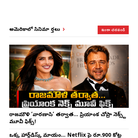
ఇంకా చదవండి
అమెరికాలో సినిమా వార్తలు
రాజమౌళి ‘వారణాసి’ తర్వాత… ప్రియాంక చోప్రా నెక్స్ట్
మూవీ ఫిక్స్!
ఒక్క హార్డ్‌డిస్క్ మాయం… Netflix పై రూ.900 కోట్ల