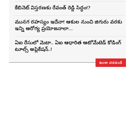
కేబినెట్ విస్తరణకు రేవంత్ రెడ్డి సిద్ధం!?
మునగ రహస్యం ఇదేనా! ఆకుల నుంచి జిగురు వరకు
ఇన్ని ఆరోగ్య ప్రయోజనాలా…
ఏఐ రేసులో మెటా.. ఏఐ ఆధారిత ఆటోమేటెడ్ కోడింగ్
టూల్స్ అప్లికేషన్..!
ఇంకా చదవండి