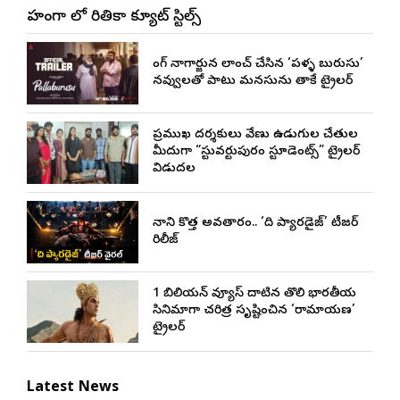
లెహంగా లో రితికా క్యూట్ స్టిల్స్
కింగ్ నాగార్జున లాంచ్ చేసిన ‘పళ్ళ బురుసు’
నవ్వులతో పాటు మనసును తాకే ట్రైలర్
ప్రముఖ దర్శకులు వేణు ఉడుగుల చేతుల
మీదుగా “స్టువర్టుపురం స్టూడెంట్స్” ట్రైలర్
విడుదల
నాని కొత్త అవతారం.. ‘ది ప్యారడైజ్’ టీజర్
రిలీజ్
1 బిలియన్ వ్యూస్ దాటిన తొలి భారతీయ
సినిమాగా చరిత్ర సృష్టించిన ‘రామాయణ’
ట్రైలర్
Latest News