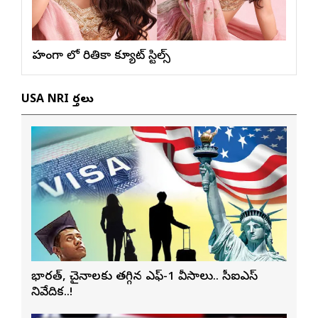
లెహంగా లో రితికా క్యూట్ స్టిల్స్
USA NRI వార్తలు
భారత్, చైనాలకు తగ్గిన ఎఫ్-1 వీసాలు.. సీఐఎస్
నివేదిక..!