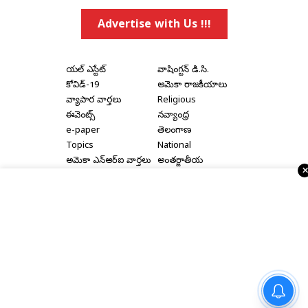
Advertise with Us !!!
రియల్ ఎస్టేట్
వాషింగ్టన్ డి.సి.
కోవిడ్-19
అమెరికా రాజకీయాలు
వ్యాపార వార్తలు
Religious
ఈవెంట్స్
నవ్యాంధ్ర
e-paper
తెలంగాణ
Topics
National
అమెరికా ఎన్‌ఆర్‌ఐ వార్తలు
అంతర్జాతీయ
షాపింగ్
Political Articles
Bay Area
Cinema News
డల్లాస్
సినిమా రివ్యూస్
న్యూ జెర్సీ
సినిమా ఇంటర్వ్యూలు
న్యూ యార్క్
రాజకీయ ఇంటర్వ్యూలు
Home
|
About Us
|
Terms & Conditions
|
Privacy Policy
|
మునగ రహస్యం ఇదేనా! ఆకుల
Advertise With Us
|
Disclaimer
|
Contact Us
నుంచి జిగురు వరకు ఇన్ని ఆరోగ్య