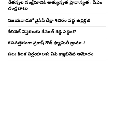
నేతన్నల సంక్షేమానికి అత్యున్నత ప్రాధాన్యత : సీఎం
చంద్రబాబు
విజయవాడలో వైసీపీ దీక్షా శిబిరం వద్ద ఉద్రిక్తత
కేబినెట్ విస్తరణకు రేవంత్ రెడ్డి సిద్ధం!?
రసవత్తరంగా ప్రకాష్ గౌడ్ ఫ్యామిలీ డ్రామా..!
పలు కీలక నిర్ణయాలకు ఏపీ క్యాబినెట్ ఆమోదం