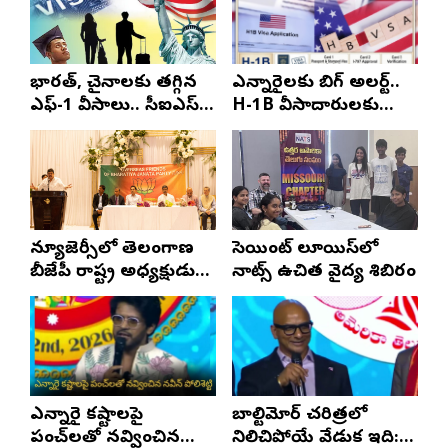
భారత్, చైనాలకు తగ్గిన
ఎన్నారైలకు బిగ్ అలర్ట్..
ఎఫ్-1 వీసాలు.. సీఐఎస్
H-1B వీసాదారులకు
నివేదిక..!
ప్రయాణ సమయంలో
స్టేటస్ ప్రూఫ్స్ తప్పనిసరి..!
న్యూజెర్సీలో తెలంగాణ
సెయింట్ లూయిస్‌లో
బీజేపీ రాష్ట్ర అధ్యక్షుడు
నాట్స్ ఉచిత వైద్య శిబిరం
ఎన్. రాంచందర్‌రావుకు
ఘన స్వాగతం
ఎన్నారై కష్టాలపై
బాల్టిమోర్ చరిత్రలో
పంచ్‌లతో నవ్వించిన
నిలిచిపోయే వేడుక ఇది: