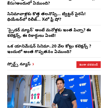
కేసు!అందులో ఏముంది?
సినిమావాళ్లకు కొత్త తలనొప్పి… ట్విట్టర్ పైరసీ!
థియేటర్‌లో రిలీజ్… Xలో ఫ్రీ షో?
‘స్పైడర్ మ్యాన్’ అంటే మనోళ్లకు ఇంత పిచ్చా? ఈ
కలెక్షన్స్, ఈ రికార్డులు ఏంటి!
ఒక యానిమేషన్ సినిమా..20 వేల కోట్లు కలెక్షన్స్ ?
ఇందులో అంత గొప్పతనం ఏముంది?
ఇంకా చదవండి
స్పోర్ట్స్ న్యూస్