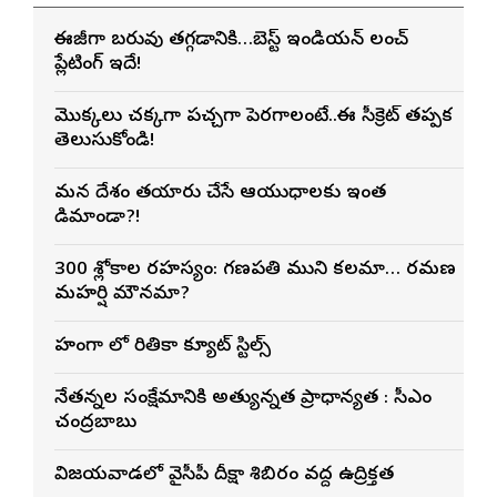
ఈజీగా బరువు తగ్గడానికి…బెస్ట్ ఇండియన్ లంచ్
ప్లేటింగ్ ఇదే!
మొక్కలు చక్కగా పచ్చగా పెరగాలంటే..ఈ సీక్రెట్ తప్పక
తెలుసుకోండి!
మన దేశం తయారు చేసే ఆయుధాలకు ఇంత
డిమాండా?!
300 శ్లోకాల రహస్యం: గణపతి ముని కలమా… రమణ
మహర్షి మౌనమా?
లెహంగా లో రితికా క్యూట్ స్టిల్స్
నేతన్నల సంక్షేమానికి అత్యున్నత ప్రాధాన్యత : సీఎం
చంద్రబాబు
విజయవాడలో వైసీపీ దీక్షా శిబిరం వద్ద ఉద్రిక్తత