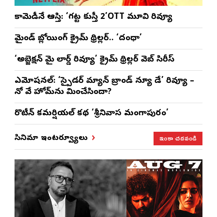
కామెడీనే ఆస్తి: ‘గట్ట కుస్తీ 2’OTT మూవి రివ్యూ
మైండ్ బ్లోయింగ్ క్రైమ్ థ్రిల్లర్.. ‘దంధా’
‘అబ్జెక్ష‌న్ మై లార్డ్ రివ్యూ’ క్రైమ్ థ్రిల్ల‌ర్ వెబ్ సిరీస్
ఎమోష‌న‌ల్‌: ‘స్పైడర్ మ్యాన్ బ్రాండ్ న్యూ డే’ రివ్యూ –
నో వే హోమ్‌ను మించేసిందా?
రొటీన్‌ కమర్షియల్‌ కథ ‘శ్రీనివాస మంగాపురం’
ఇంకా చదవండి
సినిమా ఇంటర్వ్యూలు