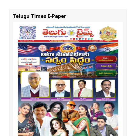
నవీన్ పోలిశెట్టి
శ్రీధర్ బానాల
Telugu Times E-Paper