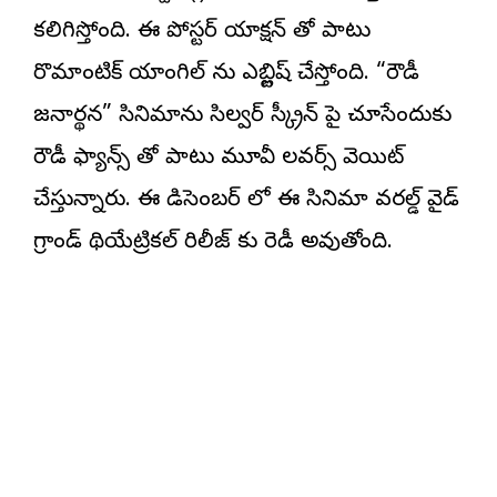
కలిగిస్తోంది. ఈ పోస్టర్ యాక్షన్ తో పాటు
రొమాంటిక్ యాంగిల్ ను ఎస్టాబ్లిష్ చేస్తోంది. “రౌడీ
జనార్థన” సినిమాను సిల్వర్ స్క్రీన్ పై చూసేందుకు
రౌడీ ఫ్యాన్స్ తో పాటు మూవీ లవర్స్ వెయిట్
చేస్తున్నారు. ఈ డిసెంబర్ లో ఈ సినిమా వరల్డ్ వైడ్
గ్రాండ్ థియేట్రికల్ రిలీజ్ కు రెడీ అవుతోంది.