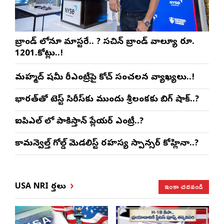
బ్రాండ్ లోనూ మాస్టరే.. ? సచిన్ బ్రాండ్ వాల్యూ రూ.
1201.కోట్లు..!
మహ్మద్ షమీ రీఎంట్రీపై కోచ్ సంచలన వ్యాఖ్యలు..!
భారత్‌తో టెస్ట్ సిరీస్‌కు ముందు శ్రీలంకకు బిగ్ షాక్..?
ఐపిఎల్ లో పాకిస్తాన్ ప్లేయర్ ఎంట్రీ..?
కామన్వెల్త్ గోల్డ్ మెడలిస్ట్ రహస్య స్పాన్సర్ కోహ్లినా..?
ఇంకా చదవండి
USA NRI వార్తలు