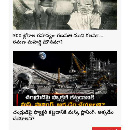
300 శ్లోకాల రహస్యం: గణపతి ముని కలమా…
రమణ మహర్షి మౌనమా?
చంద్రుడిపై ఫ్యాక్టరీ కట్టడానికి మస్క్ ప్లానింగ్, అక్కడేం
చేయాలని?