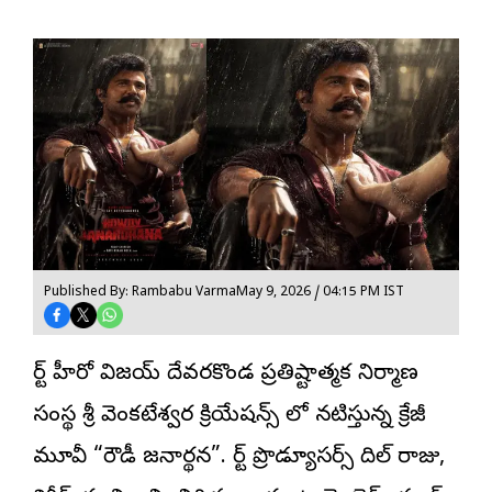
Published By: Rambabu Varma
May 9, 2026 / 04:15 PM IST
స్టార్ హీరో విజయ్ దేవరకొండ ప్రతిష్టాత్మక నిర్మాణ
సంస్థ శ్రీ వెంకటేశ్వర క్రియేషన్స్ లో నటిస్తున్న క్రేజీ
మూవీ “రౌడీ జనార్థన”. స్టార్ ప్రొడ్యూసర్స్ దిల్ రాజు,