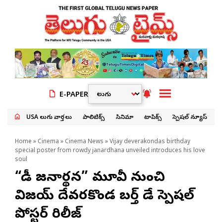
E-PAPER
USA తెలుగు వార్తలు
పాలిటిక్స్
సినిమా
టాపిక్స్
స్పెషల్ న్యూస్
Home
»
Cinema
»
Cinema News
» Vijay deverakondas birthday
special poster from rowdy janardhana unveiled introduces his love
soul
“రౌడీ జనార్థన” మూవీ నుంచి
విజయ్ దేవరకొండ బర్త్ డే స్పెషల్
పోస్టర్ రిలీజ్