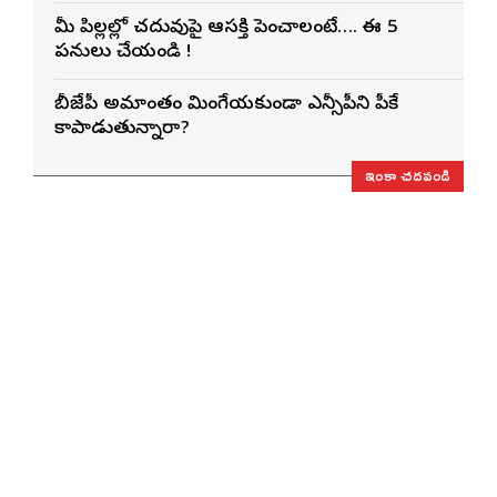
మీ పిల్లల్లో చదువుపై ఆసక్తి పెంచాలంటే…. ఈ 5
పనులు చేయండి !
బీజేపీ అమాంతం మింగేయకుండా ఎన్సీపీని పీకే
కాపాడుతున్నారా?
ఇంకా చదవండి