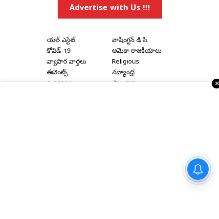
Advertise with Us !!!
రియల్ ఎస్టేట్
వాషింగ్టన్ డి.సి.
కోవిడ్-19
అమెరికా రాజకీయాలు
వ్యాపార వార్తలు
Religious
ఈవెంట్స్
నవ్యాంధ్ర
e-paper
తెలంగాణ
Topics
National
అమెరికా ఎన్‌ఆర్‌ఐ వార్తలు
అంతర్జాతీయ
షాపింగ్
Political Articles
Bay Area
Cinema News
డల్లాస్
సినిమా రివ్యూస్
న్యూ జెర్సీ
సినిమా ఇంటర్వ్యూలు
న్యూ యార్క్
రాజకీయ ఇంటర్వ్యూలు
నయనతార-కవిన్ ఫ్యామిలీ
ఎంటర్‌టైనర్ ‘హాయ్’ ఆగస్టు 28న
గ్రాండ్ రిలీజ్
Home
|
About Us
|
Terms & Conditions
|
Privacy Policy
|
Advertise With Us
|
Disclaimer
|
Contact Us
Copyright © 2000 - 2026 - Telugu Times |
Digital Marketing