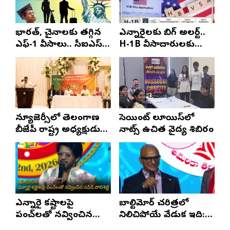
భారత్, చైనాలకు తగ్గిన
ఎన్నారైలకు బిగ్ అలర్ట్..
ఎఫ్-1 వీసాలు.. సీఐఎస్
H-1B వీసాదారులకు
నివేదిక..!
ప్రయాణ సమయంలో
స్టేటస్ ప్రూఫ్స్ తప్పనిసరి..!
న్యూజెర్సీలో తెలంగాణ
సెయింట్ లూయిస్‌లో
బీజేపీ రాష్ట్ర అధ్యక్షుడు
నాట్స్ ఉచిత వైద్య శిబిరం
ఎన్. రాంచందర్‌రావుకు
ఘన స్వాగతం
ఎన్నారై కష్టాలపై
బాల్టిమోర్ చరిత్రలో
పంచ్‌లతో నవ్వించిన
నిలిచిపోయే వేడుక ఇది:
నవీన్ పోలిశెట్టి
శ్రీధర్ బానాల