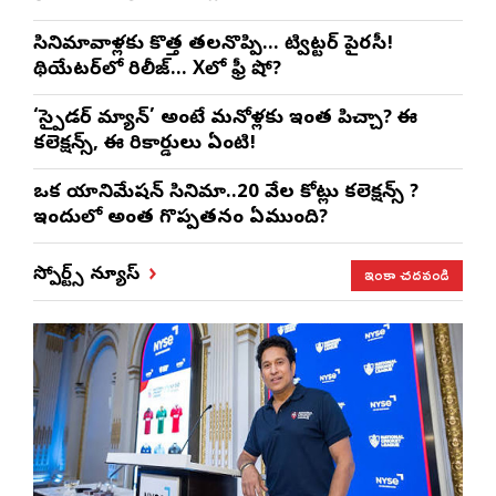
సినిమావాళ్లకు కొత్త తలనొప్పి… ట్విట్టర్ పైరసీ!
థియేటర్‌లో రిలీజ్… Xలో ఫ్రీ షో?
‘స్పైడర్ మ్యాన్’ అంటే మనోళ్లకు ఇంత పిచ్చా? ఈ
కలెక్షన్స్, ఈ రికార్డులు ఏంటి!
ఒక యానిమేషన్ సినిమా..20 వేల కోట్లు కలెక్షన్స్ ?
ఇందులో అంత గొప్పతనం ఏముంది?
ఇంకా చదవండి
స్పోర్ట్స్ న్యూస్