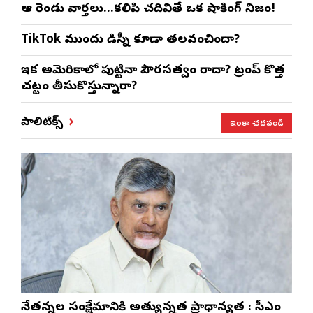
ఆ రెండు వార్తలు…కలిపి చదివితే ఒక షాకింగ్ నిజం!
TikTok ముందు డిస్నీ కూడా తలవంచిందా?
ఇక అమెరికాలో పుట్టినా పౌరసత్వం రాదా? ట్రంప్ కొత్త
చట్టం తీసుకొస్తున్నారా?
ఇంకా చదవండి
పాలిటిక్స్
నేతన్నల సంక్షేమానికి అత్యున్నత ప్రాధాన్యత : సీఎం