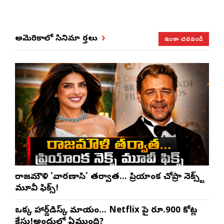
ఇంకా చదవండి
అమెరికాలో సినిమా వార్తలు
రాజమౌళి ‘వారణాసి’ తర్వాత… ప్రియాంక చోప్రా నెక్స్ట్
మూవీ ఫిక్స్!
ఒక్క హార్డ్‌డిస్క్ మాయం… Netflix పై రూ.900 కోట్ల
కేసు!అందులో ఏముంది?