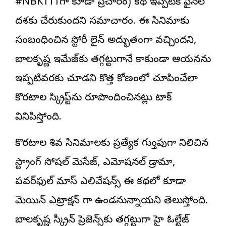
#NBK111గా కూడా ప్రచారం) కథ ఇప్పటికే ఫైనల్
దశకు చేరుకుందని సమాచారం. ఈ సినిమాకు
సంబంధించిన స్టోరీ లైన్ అద్భుతంగా వచ్చిందని,
బాలకృష్ణ ఇమేజ్‌కు తగ్గట్టుగానే కాకుండా ఆయనను
ఇప్పటివరకు చూడని కొత్త కోణంలో చూపించేలా
కొరటాల స్క్రిప్ట్‌ను రూపొందించినట్లు టాక్
వినిపిస్తోంది.
కొరటాల శివ సినిమాలకు ప్రత్యేక గుర్తింపుగా నిలిచిన
స్ట్రాంగ్ సోష‌ల్ మెసేజ్‌, ఎమోషనల్ డ్రామా,
పవర్‌ఫుల్ మాస్ ఎలివేషన్స్ ఈ కథలో కూడా
మెయిన్ ఎట్రాక్ష‌న్ గా ఉండనున్నాయని తెలుస్తోంది.
బాలకృష్ణ స్క్రీన్ ప్రెజెన్స్‌కు తగ్గట్టుగా హై ఓల్టేజ్