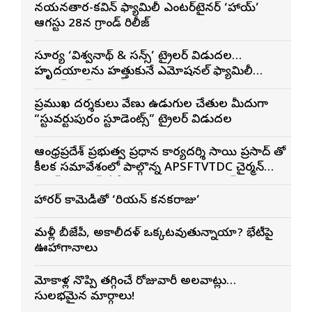
నయనతార-కవిన్ ఫ్యామిలీ ఎంటర్‌టైనర్ ‘హాయ్’
ఆగస్టు 28న గ్రాండ్ రిలీజ్
సూర్య ‘విశ్వనాథ్ & సన్స్’ ట్రైలర్ విడుదల…
హృదయాలను హత్తుకునే ఎమోషనల్ ఫ్యామిలీ
ఎంటర్‌టైనర్‌గా భారీ అంచనాలు
ప్రముఖ దర్శకులు వేణు ఉడుగుల చేతుల మీదుగా
“స్టువర్టుపురం స్టూడెంట్స్” ట్రైలర్ విడుదల
ఆంధ్రప్రదేశ్ ప్రభుత్వ ప్రధాన కార్యదర్శి సాయి ప్రసాద్ తో
కీలక సమావేశంలో పాల్గొన్న APSFTVTDC చైర్మన్
భరత్ భూషణ్, ఏపీ ఎఫ్డిసి ఎండి విశ్వనాథన్, పలు
శాఖల అధికారులు
హారర్ కామెడీతో ‘కొరియన్ కనకరాజు’
మళ్లీ బీజేపీ, అకాలీదళ్ ఒక్కటవుతున్నాయా? భేటీపై
ఊహాగానాలు
మోకాళ్ల నొప్పి తగ్గించే రోజువారీ అలవాట్లు…
సులభమైన మార్గాలు!