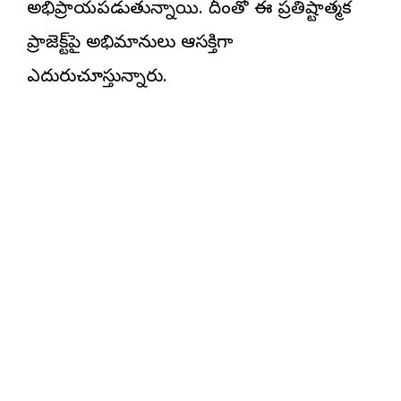
అభిప్రాయపడుతున్నాయి. దీంతో ఈ ప్రతిష్టాత్మక
ప్రాజెక్ట్‌పై అభిమానులు ఆసక్తిగా
ఎదురుచూస్తున్నారు.