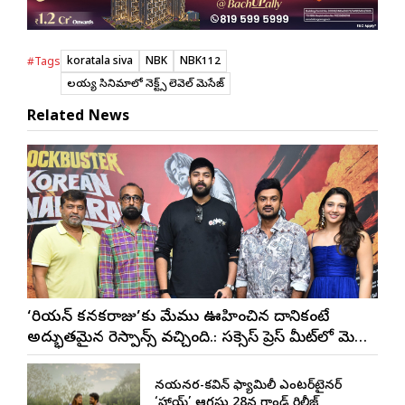
koratala siva
NBK
NBK112
#Tags
బాల‌య్య‌ సినిమాలో నెక్ట్స్ లెవెల్ మెసేజ్
Related News
‘కొరియన్ కనకరాజు’కు మేము ఊహించిన దానికంటే
అద్భుతమైన రెస్పాన్స్ వచ్చింది.: సక్సెస్ ప్రెస్ మీట్‌లో మెగా
ప్రిన్స్ వరుణ్ తేజ్
నయనతార-కవిన్ ఫ్యామిలీ ఎంటర్‌టైనర్
‘హాయ్’ ఆగస్టు 28న గ్రాండ్ రిలీజ్