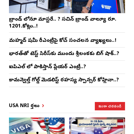
బ్రాండ్ లోనూ మాస్టరే.. ? సచిన్ బ్రాండ్ వాల్యూ రూ.
1201.కోట్లు..!
మహ్మద్ షమీ రీఎంట్రీపై కోచ్ సంచలన వ్యాఖ్యలు..!
భారత్‌తో టెస్ట్ సిరీస్‌కు ముందు శ్రీలంకకు బిగ్ షాక్..?
ఐపిఎల్ లో పాకిస్తాన్ ప్లేయర్ ఎంట్రీ..?
కామన్వెల్త్ గోల్డ్ మెడలిస్ట్ రహస్య స్పాన్సర్ కోహ్లినా..?
ఇంకా చదవండి
USA NRI వార్తలు