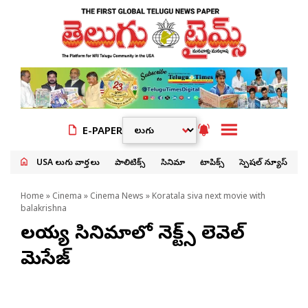
E-PAPER
USA తెలుగు వార్తలు
పాలిటిక్స్
సినిమా
టాపిక్స్
స్పెషల్ న్యూస్
Home
»
Cinema
»
Cinema News
» Koratala siva next movie with
balakrishna
బాల‌య్య‌ సినిమాలో నెక్ట్స్ లెవెల్
మెసేజ్