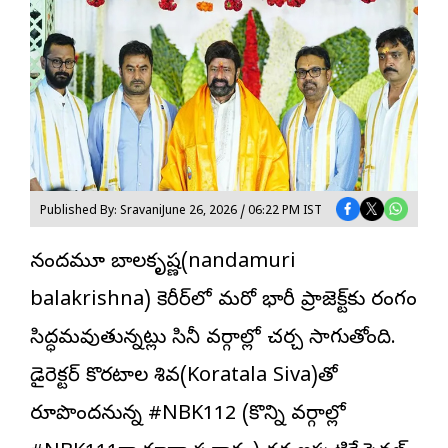
Published By: Sravani
June 26, 2026 / 06:22 PM IST
నందమూరి బాలకృష్ణ(nandamuri
balakrishna) కెరీర్‌లో మరో భారీ ప్రాజెక్ట్‌కు రంగం
సిద్ధమవుతున్నట్లు సినీ వర్గాల్లో చర్చ సాగుతోంది.
డైరెక్ట‌ర్ కొరటాల శివ(Koratala Siva)తో
రూపొందనున్న #NBK112 (కొన్ని వర్గాల్లో