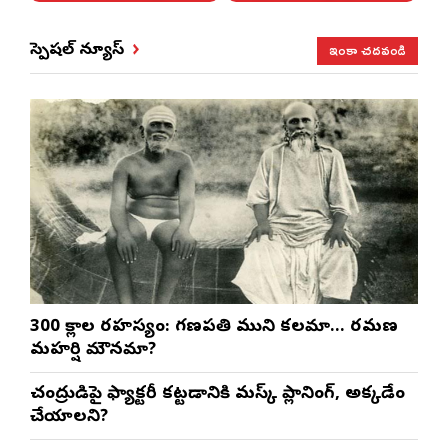
ఇంకా చదవండి
స్పెషల్ న్యూస్
300 శ్లోకాల రహస్యం: గణపతి ముని కలమా… రమణ
మహర్షి మౌనమా?
చంద్రుడిపై ఫ్యాక్టరీ కట్టడానికి మస్క్ ప్లానింగ్, అక్కడేం
చేయాలని?