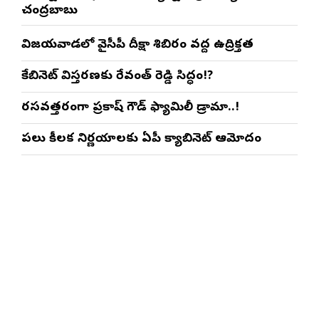
చంద్రబాబు
విజయవాడలో వైసీపీ దీక్షా శిబిరం వద్ద ఉద్రిక్తత
కేబినెట్ విస్తరణకు రేవంత్ రెడ్డి సిద్ధం!?
రసవత్తరంగా ప్రకాష్ గౌడ్ ఫ్యామిలీ డ్రామా..!
పలు కీలక నిర్ణయాలకు ఏపీ క్యాబినెట్ ఆమోదం