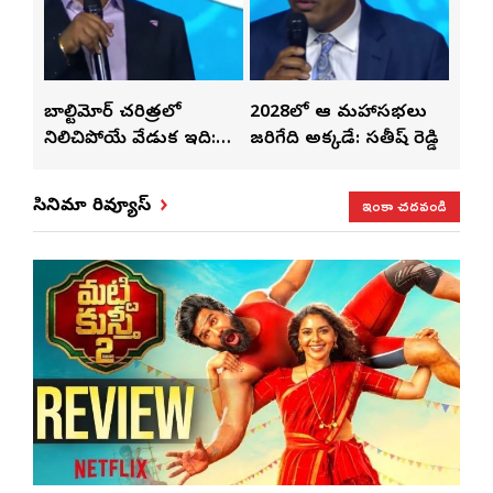
్‌లతో
బాల్టిమోర్ చరిత్రలో
2028లో ఆటా మహాసభలు
తెలు
ట్టి
నిలిచిపోయే వేడుక ఇది:
జరిగేది అక్కడే: సతీష్ రెడ్డి
చేస్త
శ్రీధర్ బానాల
ఇంకా చదవండి
సినిమా రివ్యూస్