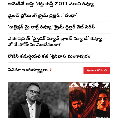
కామెడీనే ఆస్తి: ‘గట్ట కుస్తీ 2’OTT మూవి రివ్యూ
మైండ్ బ్లోయింగ్ క్రైమ్ థ్రిల్లర్.. ‘దంధా’
‘అబ్జెక్ష‌న్ మై లార్డ్ రివ్యూ’ క్రైమ్ థ్రిల్ల‌ర్ వెబ్ సిరీస్
ఎమోష‌న‌ల్‌: ‘స్పైడర్ మ్యాన్ బ్రాండ్ న్యూ డే’ రివ్యూ –
నో వే హోమ్‌ను మించేసిందా?
రొటీన్‌ కమర్షియల్‌ కథ ‘శ్రీనివాస మంగాపురం’
ఇంకా చదవండి
సినిమా ఇంటర్వ్యూలు