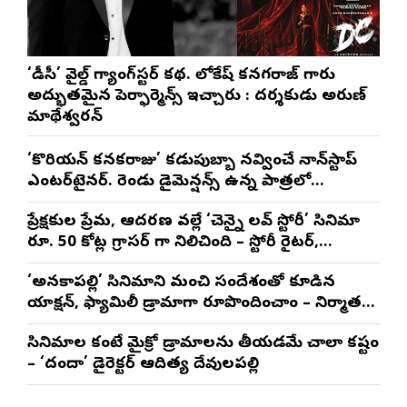
‘డీసీ’ వైల్డ్ గ్యాంగ్‌స్టర్ కథ. లోకేష్ కనగరాజ్ గారు
అద్భుతమైన పెర్ఫార్మెన్స్ ఇచ్చారు : దర్శకుడు అరుణ్
మాథేశ్వరన్
‘కొరియన్ కనకరాజు’ కడుపుబ్బా నవ్వించే నాన్‌స్టాప్
ఎంటర్‌టైనర్. రెండు డైమెన్షన్స్ ఉన్న పాత్రలో
నటించడం చాలా సంతృప్తినిచ్చింది : వరుణ్ తేజ్
ప్రేక్షకుల ప్రేమ, ఆదరణ వల్లే ‘చెన్నై లవ్ స్టోరీ’ సినిమా
రూ. 50 కోట్ల గ్రాసర్ గా నిలిచింది – స్టోరీ రైటర్,
ప్రొడ్యూసర్ సాయి రాజేష్
‘అనకాపల్లి’ సినిమాని మంచి సందేశంతో కూడిన
యాక్షన్, ఫ్యామిలీ డ్రామాగా రూపొందించాం – నిర్మాతలు
త్రినాథరావు నక్కిన, కాండ్రేగుల నాయుడు
సినిమాల కంటే మైక్రో డ్రామాలను తీయడమే చాలా కష్టం
– ‘దందా’ డైరెక్ట‌ర్ ఆదిత్య దేవులపల్లి