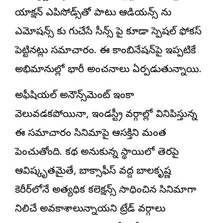
యాక్షన్ ఎపిసోడ్స్‌తో పాటు ఆడియ‌న్స్ ను
ఎమోష‌న్స్ కు గురిచేసే సీన్స్ పై కూడా స్పెష‌ల్ ఫోక‌స్
పెట్టినట్లు సమాచారం. ఈ కాంబినేషన్‌పై ఇప్పటికే
అభిమానుల్లో భారీ అంచనాలు ఏర్పడుతున్నాయి.
అఫీషియ‌ల్ అనౌన్స్‌మెంట్ ఇంకా
వెలువడకపోయినా, ఇండస్ట్రీ వర్గాల్లో వినిపిస్తున్న
ఈ సమాచారం సినిమాపై ఆసక్తిని మరింత
పెంచుతోంది. కథ అనుకున్న స్థాయిలో తెరపై
ఆవిష్కృతమైతే, బాక్సాఫీస్ వద్ద బాలకృష్ణ
కెరీర్‌లోనే అత్యధిక క‌లెక్ష‌న్స్ సాధించిన సినిమాగా
నిలిచే అవకాశాలున్నాయని ట్రేడ్ వర్గాలు