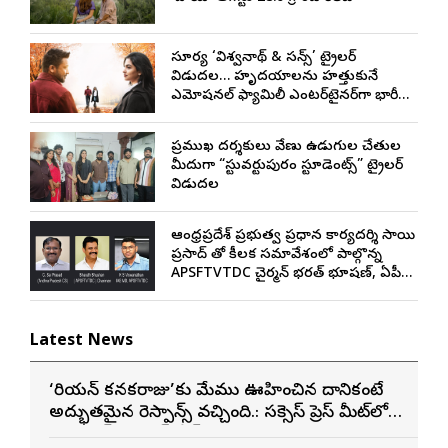
సూర్య ‘విశ్వనాథ్ & సన్స్’ ట్రైలర్
విడుదల… హృదయాలను హత్తుకునే
ఎమోషనల్ ఫ్యామిలీ ఎంటర్‌టైనర్‌గా భారీ
అంచనాలు
ప్రముఖ దర్శకులు వేణు ఉడుగుల చేతుల
మీదుగా “స్టువర్టుపురం స్టూడెంట్స్” ట్రైలర్
విడుదల
ఆంధ్రప్రదేశ్ ప్రభుత్వ ప్రధాన కార్యదర్శి సాయి
ప్రసాద్ తో కీలక సమావేశంలో పాల్గొన్న
APSFTVTDC చైర్మన్ భరత్ భూషణ్, ఏపీ
ఎఫ్డిసి ఎండి విశ్వనాథన్, పలు శాఖల
అధికారులు
Latest News
‘కొరియన్ కనకరాజు’కు మేము ఊహించిన దానికంటే
అద్భుతమైన రెస్పాన్స్ వచ్చింది.: సక్సెస్ ప్రెస్ మీట్‌లో
మెగా ప్రిన్స్ వరుణ్ తేజ్