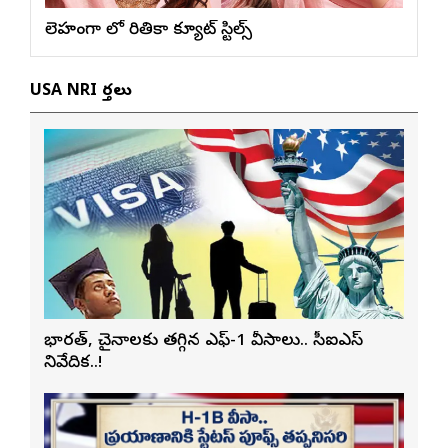
లెహంగా లో రితికా క్యూట్ స్టిల్స్
USA NRI వార్తలు
భారత్, చైనాలకు తగ్గిన ఎఫ్-1 వీసాలు.. సీఐఎస్
నివేదిక..!