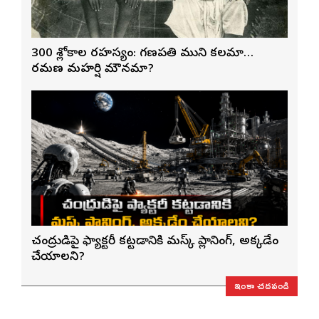
300 శ్లోకాల రహస్యం: గణపతి ముని కలమా…
రమణ మహర్షి మౌనమా?
చంద్రుడిపై ఫ్యాక్టరీ కట్టడానికి మస్క్ ప్లానింగ్, అక్కడేం
చేయాలని?
ఇంకా చదవండి