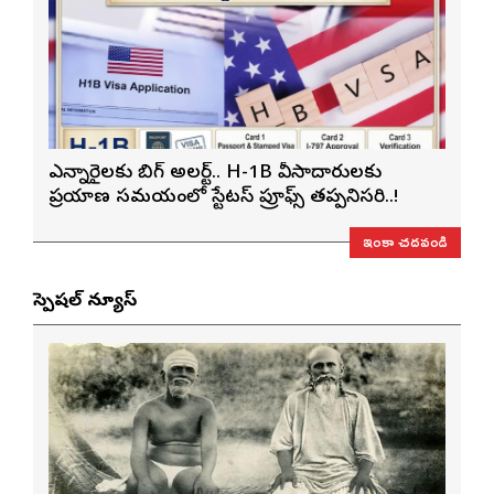
ఎన్నారైలకు బిగ్ అలర్ట్.. H-1B వీసాదారులకు
ప్రయాణ సమయంలో స్టేటస్ ప్రూఫ్స్ తప్పనిసరి..!
ఇంకా చదవండి
స్పెషల్ న్యూస్