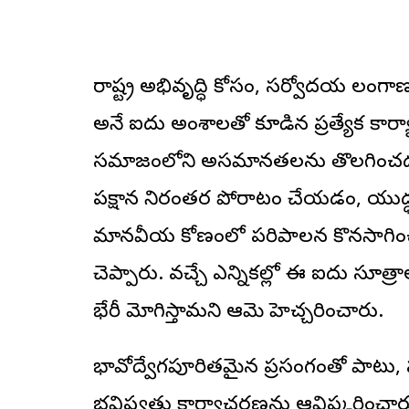
రాష్ట్ర అభివృద్ధి కోసం, సర్వోదయ తెలంగ
అనే ఐదు అంశాలతో కూడిన ప్రత్యేక కార్య
సమాజంలోని అసమానతలను తొలగించడం, 
పక్షాన నిరంతర పోరాటం చేయడం, యుద్ధ
మానవీయ కోణంలో పరిపాలన కొనసాగించడ
చెప్పారు. వచ్చే ఎన్నికల్లో ఈ ఐదు సూత్రా
భేరీ మోగిస్తామని ఆమె హెచ్చరించారు.
భావోద్వేగపూరితమైన ప్రసంగంతో పాటు
భవిష్యత్తు కార్యాచరణను ఆవిష్కరించారు