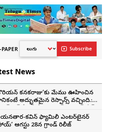
-PAPER
Subscribe
test News
కొరియన్ కనకరాజు’కు మేము ఊహించిన
ానికంటే అద్భుతమైన రెస్పాన్స్ వచ్చింది.:
క్సెస్ ప్రెస్ మీట్‌లో మెగా ప్రిన్స్ వరుణ్ తేజ్
యనతార-కవిన్ ఫ్యామిలీ ఎంటర్‌టైనర్
హాయ్’ ఆగస్టు 28న గ్రాండ్ రిలీజ్