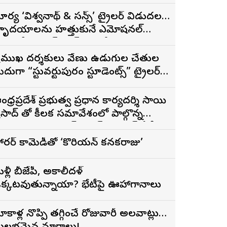
ూర్య ‘విశ్వనాథ్ & సన్స్’ ట్రైలర్ విడుదల…
ృదయాలను హత్తుకునే ఎమోషనల్
్యామిలీ ఎంటర్‌టైనర్‌గా భారీ అంచనాలు
్రముఖ దర్శకులు వేణు ఉడుగుల చేతుల
ీదుగా “స్టువర్టుపురం స్టూడెంట్స్” ట్రైలర్
ిడుదల
ంధ్రప్రదేశ్ ప్రభుత్వ ప్రధాన కార్యదర్శి సాయి
ద్ తో కీలక సమావేశంలో పాల్గొన్న
PSFTVTDC చైర్మన్ భరత్ భూషణ్, ఏపీ
ఫ్డిసి ఎండి విశ్వనాథన్, పలు శాఖల
ారర్ కామెడీతో ‘కొరియన్ కనకరాజు’
ధికారులు
ళ్లీ బీజేపీ, అకాలీదళ్
క్కటవుతున్నాయా? భేటీపై ఊహాగానాలు
ోకాళ్ల నొప్పి తగ్గించే రోజువారీ అలవాట్లు…