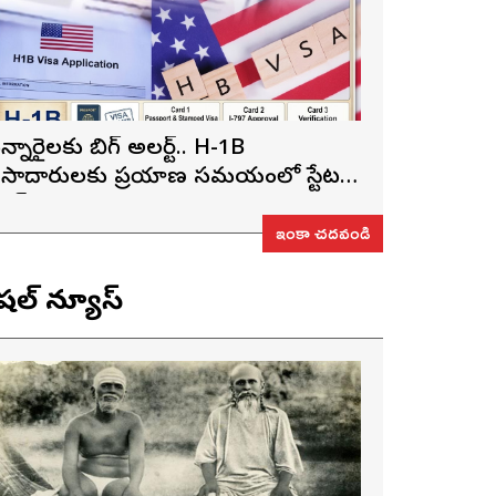
న్నారైలకు బిగ్ అలర్ట్.. H-1B
ీసాదారులకు ప్రయాణ సమయంలో స్టేటస్
్రూఫ్స్ తప్పనిసరి..!
ఇంకా చదవండి
ెషల్ న్యూస్