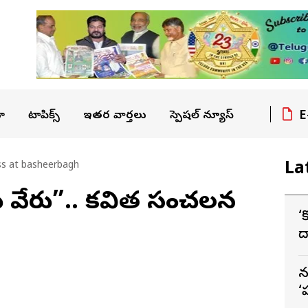
E
ా
టాపిక్స్
ఇతర వార్తలు
స్పెషల్ న్యూస్
La
ss at basheerbagh
ాలు వేరు”.. కవిత సంచలన
‘
ద
స
న
‘