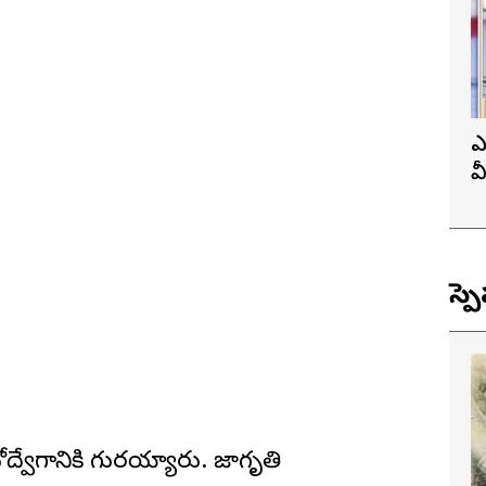
ఎ
వ
ప
స్ప
ద్వేగానికి గురయ్యారు. జాగృతి