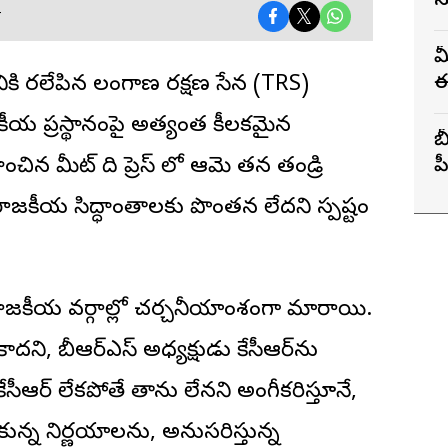
స
T
మ
ఈ
కి తెరలేపిన తెలంగాణ రక్షణ సేన (TRS)
జకీయ ప్రస్థానంపై అత్యంత కీలకమైన
బ
ంచిన మీట్ ది ప్రెస్ లో ఆమె తన తండ్రి
ప
, రాజకీయ సిద్ధాంతాలకు పొంతన లేదని స్పష్టం
ు రాజకీయ వర్గాల్లో చర్చనీయాంశంగా మారాయి.
కాదని, బీఆర్ఎస్ అధ్యక్షుడు కేసీఆర్‌ను
ేసీఆర్ లేకపోతే తాను లేనని అంగీకరిస్తూనే,
న నిర్ణయాలను, అనుసరిస్తున్న