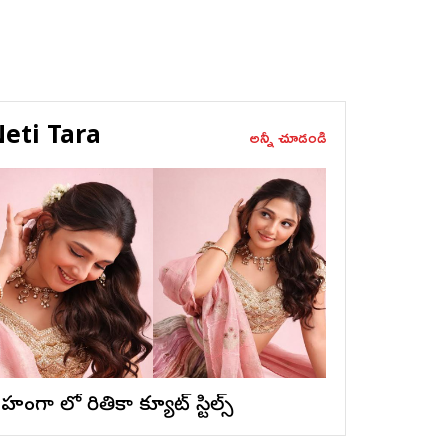
eti Tara
అన్నీ చూడండి
ెహంగా లో రితికా క్యూట్ స్టిల్స్