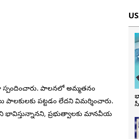
USA
టుగా స్పందించారు. పాలనలో అమ్మతనం
భ
లు పాలకులకు పట్టడం లేదని విమర్శించారు.
స
 భావిస్తున్నానని, ప్రభుత్వాలకు మానవీయ