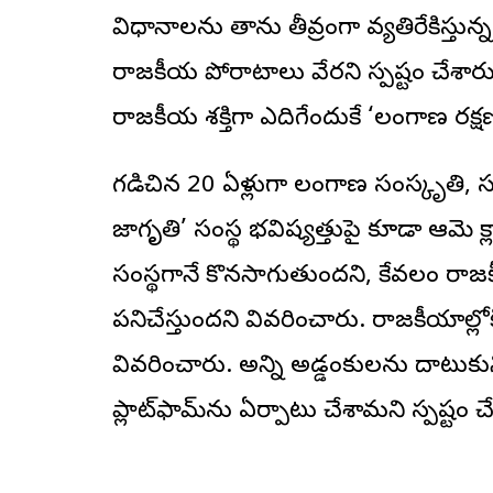
విధానాలను తాను తీవ్రంగా వ్యతిరేకిస్తున
రాజకీయ పోరాటాలు వేరని స్పష్టం చేశారు.
రాజకీయ శక్తిగా ఎదిగేందుకే ‘తెలంగాణ రక్ష
గడిచిన 20 ఏళ్లుగా తెలంగాణ సంస్కృతి, స
జాగృతి’ సంస్థ భవిష్యత్తుపై కూడా ఆమె క్ల
సంస్థగానే కొనసాగుతుందని, కేవలం రాజ
పనిచేస్తుందని వివరించారు. రాజకీయాల్లోక
వివరించారు. అన్ని అడ్డంకులను దాటుక
ప్లాట్‌ఫామ్‌ను ఏర్పాటు చేశామని స్పష్టం చ