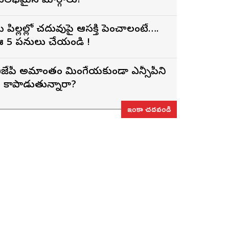
ులభమైన మార్గాలు!
ీ పిల్లల్లో చదువుపై ఆసక్తి పెంచాలంటే….
 5 పనులు చేయండి !
ీజేపీ అమాంతం మింగేయకుండా ఎన్సీపీని
ీకే కాపాడుతున్నారా?
ఇంకా చదవండి