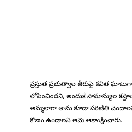
ప్రస్తుత ప్రభుత్వాల తీరుపై కవిత ఘా
లోపించిందని, అందుకే సామాన్యుల కష్టా
అమ్మలాగా తాను కూడా పరిణితి చెందాలని
కోణం ఉండాలని ఆమె ఆకాంక్షించారు.