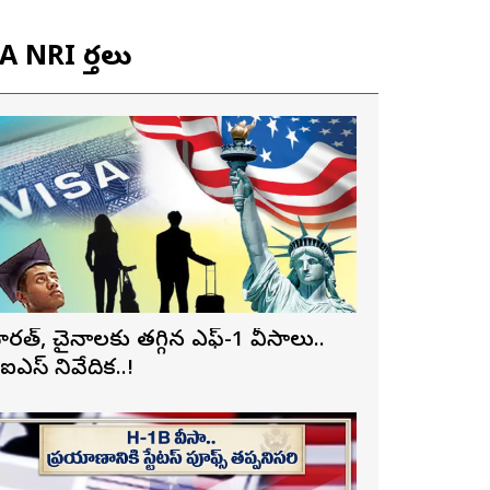
 NRI వార్తలు
ారత్, చైనాలకు తగ్గిన ఎఫ్-1 వీసాలు..
ీఐఎస్ నివేదిక..!