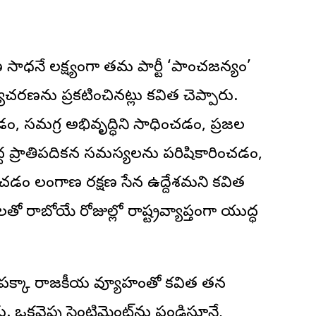
ాణ సాధనే లక్ష్యంగా తమ పార్టీ ‘పాంచజన్యం’
ాచరణను ప్రకటించినట్లు కవిత చెప్పారు.
సమగ్ర అభివృద్ధిని సాధించడం, ప్రజల
 ప్రాతిపదికన సమస్యలను పరిషికారించడం,
ం తెలంగాణ రక్షణ సేన ఉద్దేశమని కవిత
లతో రాబోయే రోజుల్లో రాష్ట్రవ్యాప్తంగా యుద్ధ
, పక్కా రాజకీయ వ్యూహంతో కవిత తన
. ఒకవైపు సెంటిమెంట్‌ను పండిస్తూనే,