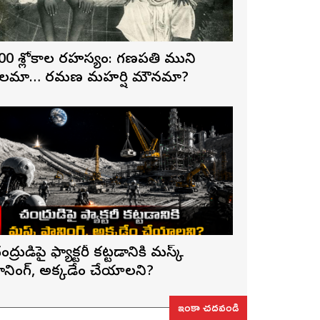
00 శ్లోకాల రహస్యం: గణపతి ముని
లమా… రమణ మహర్షి మౌనమా?
ంద్రుడిపై ఫ్యాక్టరీ కట్టడానికి మస్క్
్లానింగ్, అక్కడేం చేయాలని?
ఇంకా చదవండి