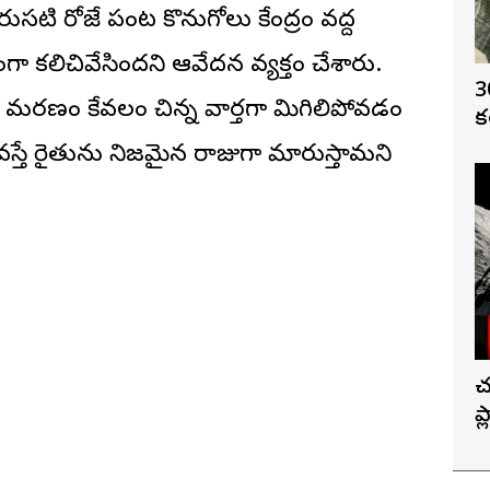
టి రోజే పంట కొనుగోలు కేంద్రం వద్ద
 కలిచివేసిందని ఆవేదన వ్యక్తం చేశారు.
3
ు మరణం కేవలం చిన్న వార్తగా మిగిలిపోవడం
క
స్తే రైతును నిజమైన రాజుగా మారుస్తామని
చ
ప