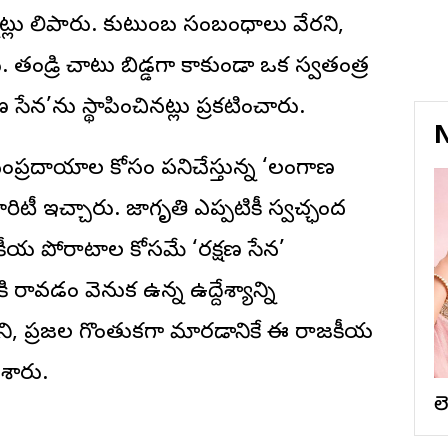
్నట్లు తెలిపారు. కుటుంబ సంబంధాలు వేరని,
 తండ్రి చాటు బిడ్డగా కాకుండా ఒక స్వతంత్ర
ణ సేన’ను స్థాపించినట్లు ప్రకటించారు.
N
ంప్రదాయాల కోసం పనిచేస్తున్న ‘తెలంగాణ
ారిటీ ఇచ్చారు. జాగృతి ఎప్పటికీ స్వచ్ఛంద
కీయ పోరాటాల కోసమే ‘రక్షణ సేన’
ి రావడం వెనుక ఉన్న ఉద్దేశ్యాన్ని
ుని, ప్రజల గొంతుకగా మారడానికే ఈ రాజకీయ
ేశారు.
ల