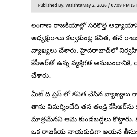
Published By: Vasishta
May 2, 2026 / 07:09 PM IS
తెలంగాణ రాజకీయాల్లో సరికొత్త అధ్యాయాని
అధ్యక్షురాలు కల్వకుంట్ల కవిత, తన రా
వ్యాఖ్యలు చేశారు. హైదరాబాద్‌లో నిర్వహి
కేసీఆర్‌తో ఉన్న వ్యక్తిగత అనుబంధానికి
చేశారు.
మీట్ ది ప్రెస్ లో కవిత చేసిన వ్యాఖ్యల
తాను విమర్శించేది తన తండ్రి కేసీఆర్‌ను 
మాత్రమేనని ఆమె కుండబద్దలు కొట్టారు. క
ఒక రాజకీయ నాయకుడిగా ఆయన తీసుకున్