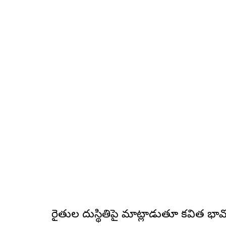
రైతుల దుస్థితిపై మాట్లాడుతూ కవిత భావో