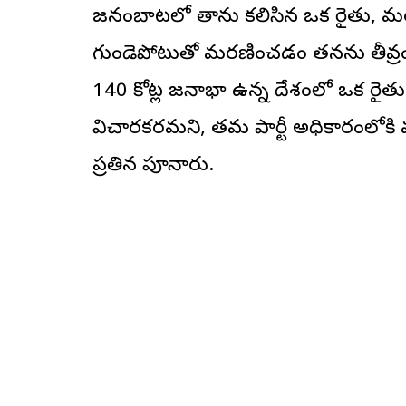
జనంబాటలో తాను కలిసిన ఒక రైతు, మరుస
గుండెపోటుతో మరణించడం తనను తీవ్రంగా
140 కోట్ల జనాభా ఉన్న దేశంలో ఒక రైత
విచారకరమని, తమ పార్టీ అధికారంలోకి వ
ప్రతిన పూనారు.