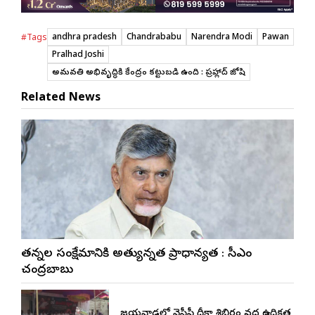
andhra pradesh
Chandrababu
Narendra Modi
Pawan
#Tags
Pralhad Joshi
అమరావతి అభివృద్ధికి కేంద్రం కట్టుబడి ఉంది : ప్రహ్లాద్ జోషి
Related News
నేతన్నల సంక్షేమానికి అత్యున్నత ప్రాధాన్యత : సీఎం
చంద్రబాబు
విజయవాడలో వైసీపీ దీక్షా శిబిరం వద్ద ఉద్రిక్తత