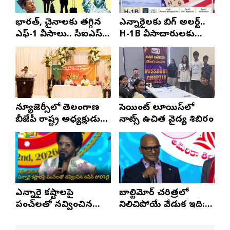
భారత్, చైనాలకు తగ్గిన
ఎన్నారైలకు బిగ్ అలర్ట్..
ఎఫ్-1 వీసాలు.. సీఐఎస్
H-1B వీసాదారులకు
నివేదిక..!
ప్రయాణ సమయంలో
స్టేటస్ ప్రూఫ్స్ తప్పనిసరి..!
న్యూజెర్సీలో తెలంగాణ
సెయింట్ లూయిస్‌లో
బీజేపీ రాష్ట్ర అధ్యక్షుడు
నాట్స్ ఉచిత వైద్య శిబిరం
ఎన్. రాంచందర్‌రావుకు
ఘన స్వాగతం
ఎన్నారై కష్టాలపై
బాల్టిమోర్ చరిత్రలో
పంచ్‌లతో నవ్వించిన
నిలిచిపోయే వేడుక ఇది:
నవీన్ పోలిశెట్టి
శ్రీధర్ బానాల