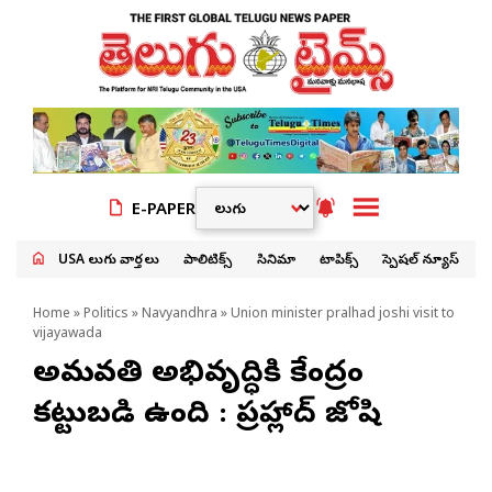
E-PAPER
USA తెలుగు వార్తలు
పాలిటిక్స్
సినిమా
టాపిక్స్
స్పెషల్ న్యూస్
Home
»
Politics
»
Navyandhra
» Union minister pralhad joshi visit to
vijayawada
అమరావతి అభివృద్ధికి కేంద్రం
కట్టుబడి ఉంది : ప్రహ్లాద్ జోషి