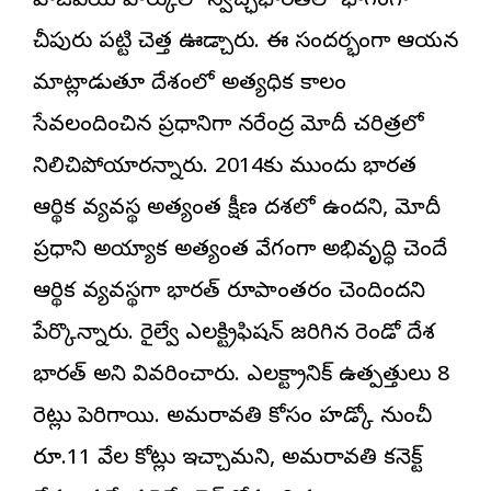
వాజ్‌పేయి పార్కులో స్వచ్ఛభారత్‌లో భాగంగా
చీపురు పట్టి చెత్త ఊడ్చారు. ఈ సందర్భంగా ఆయన
మాట్లాడుతూ దేశంలో అత్యధిక కాలం
సేవలందించిన ప్రధానిగా నరేంద్ర మోదీ చరిత్రలో
నిలిచిపోయారన్నారు. 2014కు ముందు భారత
ఆర్థిక వ్యవస్థ అత్యంత క్షీణ దశలో ఉందని, మోదీ
ప్రధాని అయ్యాక అత్యంత వేగంగా అభివృద్ధి చెందే
ఆర్థిక వ్యవస్థగా భారత్ రూపాంతరం చెందిందని
పేర్కొన్నారు. రైల్వే ఎలక్ట్రిఫికేషన్ జరిగిన రెండో దేశ
భారత్ అని వివరించారు. ఎలక్ట్రానిక్ ఉత్పత్తులు 8
రెట్లు పెరిగాయి. అమరావతి కోసం హడ్కో నుంచీ
రూ.11 వేల కోట్లు ఇచ్చామని, అమరావతి కనెక్ట్