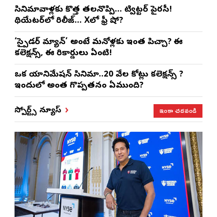
సినిమావాళ్లకు కొత్త తలనొప్పి… ట్విట్టర్ పైరసీ!
థియేటర్‌లో రిలీజ్… Xలో ఫ్రీ షో?
‘స్పైడర్ మ్యాన్’ అంటే మనోళ్లకు ఇంత పిచ్చా? ఈ
కలెక్షన్స్, ఈ రికార్డులు ఏంటి!
ఒక యానిమేషన్ సినిమా..20 వేల కోట్లు కలెక్షన్స్ ?
ఇందులో అంత గొప్పతనం ఏముంది?
ఇంకా చదవండి
స్పోర్ట్స్ న్యూస్