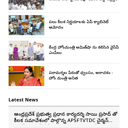
పలు కీలక నిర్ణయాలకు ఏపీ క్యాబినెట్
ఆమోదం
కేంద్ర హోంమంత్రి అమిత్‌షా ను కలిసిన వైసీపీ
ఎంపీలు
పరామర్శల పేరుతో విధ్వంసం, అరాచకం :
హోం మంత్రి అనిత
Latest News
ఆంధ్రప్రదేశ్ ప్రభుత్వ ప్రధాన కార్యదర్శి సాయి ప్రసాద్ తో
కీలక సమావేశంలో పాల్గొన్న APSFTVTDC చైర్మన్
భరత్ భూషణ్, ఏపీ ఎఫ్డిసి ఎండి విశ్వనాథన్, పలు