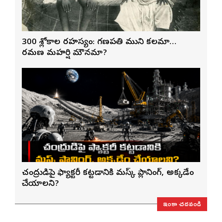
300 శ్లోకాల రహస్యం: గణపతి ముని కలమా…
రమణ మహర్షి మౌనమా?
చంద్రుడిపై ఫ్యాక్టరీ కట్టడానికి మస్క్ ప్లానింగ్, అక్కడేం
చేయాలని?
ఇంకా చదవండి