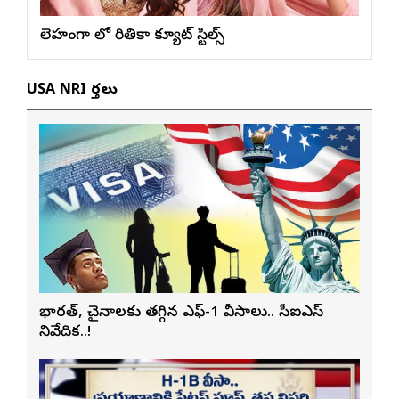
లెహంగా లో రితికా క్యూట్ స్టిల్స్
USA NRI వార్తలు
భారత్, చైనాలకు తగ్గిన ఎఫ్-1 వీసాలు.. సీఐఎస్
నివేదిక..!