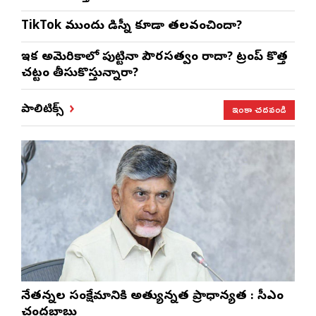
TikTok ముందు డిస్నీ కూడా తలవంచిందా?
ఇక అమెరికాలో పుట్టినా పౌరసత్వం రాదా? ట్రంప్ కొత్త
చట్టం తీసుకొస్తున్నారా?
ఇంకా చదవండి
పాలిటిక్స్
నేతన్నల సంక్షేమానికి అత్యున్నత ప్రాధాన్యత : సీఎం
చంద్రబాబు