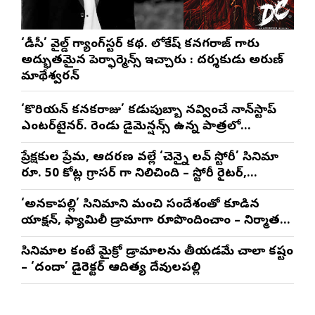
‘డీసీ’ వైల్డ్ గ్యాంగ్‌స్టర్ కథ. లోకేష్ కనగరాజ్ గారు
అద్భుతమైన పెర్ఫార్మెన్స్ ఇచ్చారు : దర్శకుడు అరుణ్
మాథేశ్వరన్
‘కొరియన్ కనకరాజు’ కడుపుబ్బా నవ్వించే నాన్‌స్టాప్
ఎంటర్‌టైనర్. రెండు డైమెన్షన్స్ ఉన్న పాత్రలో
నటించడం చాలా సంతృప్తినిచ్చింది : వరుణ్ తేజ్
ప్రేక్షకుల ప్రేమ, ఆదరణ వల్లే ‘చెన్నై లవ్ స్టోరీ’ సినిమా
రూ. 50 కోట్ల గ్రాసర్ గా నిలిచింది – స్టోరీ రైటర్,
ప్రొడ్యూసర్ సాయి రాజేష్
‘అనకాపల్లి’ సినిమాని మంచి సందేశంతో కూడిన
యాక్షన్, ఫ్యామిలీ డ్రామాగా రూపొందించాం – నిర్మాతలు
త్రినాథరావు నక్కిన, కాండ్రేగుల నాయుడు
సినిమాల కంటే మైక్రో డ్రామాలను తీయడమే చాలా కష్టం
– ‘దందా’ డైరెక్ట‌ర్ ఆదిత్య దేవులపల్లి