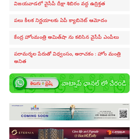
విజయవాడలో వైసీపీ దీక్షా శిబిరం వద్ద ఉద్రిక్తత
పలు కీలక నిర్ణయాలకు ఏపీ క్యాబినెట్ ఆమోదం
కేంద్ర హోంమంత్రి అమిత్‌షా ను కలిసిన వైసీపీ ఎంపీలు
పరామర్శల పేరుతో విధ్వంసం, అరాచకం : హోం మంత్రి
అనిత