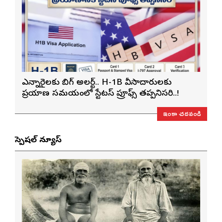
ఎన్నారైలకు బిగ్ అలర్ట్.. H-1B వీసాదారులకు
ప్రయాణ సమయంలో స్టేటస్ ప్రూఫ్స్ తప్పనిసరి..!
ఇంకా చదవండి
స్పెషల్ న్యూస్