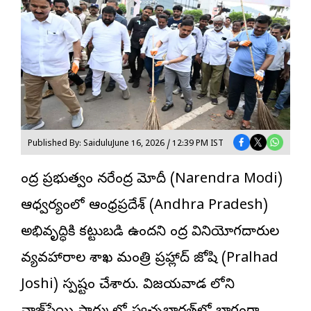
Published By: Saidulu
June 16, 2026 / 12:39 PM IST
కేంద్ర ప్రభుత్వం నరేంద్ర మోదీ (Narendra Modi)
ఆధ్వర్యంలో ఆంధ్రప్రదేశ్ (Andhra Pradesh)
అభివృద్ధికి కట్టుబడి ఉందని కేంద్ర వినియోగదారుల
వ్యవహారాల శాఖ మంత్రి
ప్రహ్లాద్ జోషి
(Pralhad
Joshi) స్పష్టం చేశారు. విజయవాడ లోని