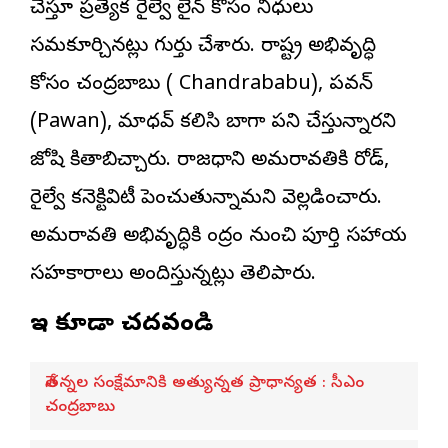
చేస్తూ ప్రత్యేక రైల్వే లైన్ కోసం నిధులు
సమకూర్చినట్లు గుర్తు చేశారు. రాష్ట్ర అభివృద్ధి
కోసం చంద్రబాబు ( Chandrababu), పవన్
(Pawan), మాధవ్ కలిసి బాగా పని చేస్తున్నారని
జోషి కితాబిచ్చారు. రాజధాని అమరావతికి రోడ్,
రైల్వే కనెక్టివిటీ పెంచుతున్నామని వెల్లడించారు.
అమరావతి అభివృద్ధికి కేంద్రం నుంచి పూర్తి సహాయ
సహకారాలు అందిస్తున్నట్లు తెలిపారు.
ఇవి కూడా చదవండి
నేతన్నల సంక్షేమానికి అత్యున్నత ప్రాధాన్యత : సీఎం
చంద్రబాబు