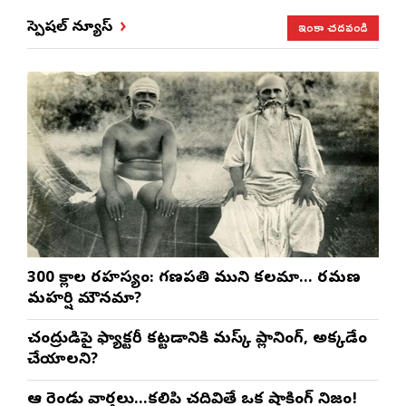
ఇంకా చదవండి
స్పెషల్ న్యూస్
300 శ్లోకాల రహస్యం: గణపతి ముని కలమా… రమణ
మహర్షి మౌనమా?
చంద్రుడిపై ఫ్యాక్టరీ కట్టడానికి మస్క్ ప్లానింగ్, అక్కడేం
చేయాలని?
ఆ రెండు వార్తలు…కలిపి చదివితే ఒక షాకింగ్ నిజం!