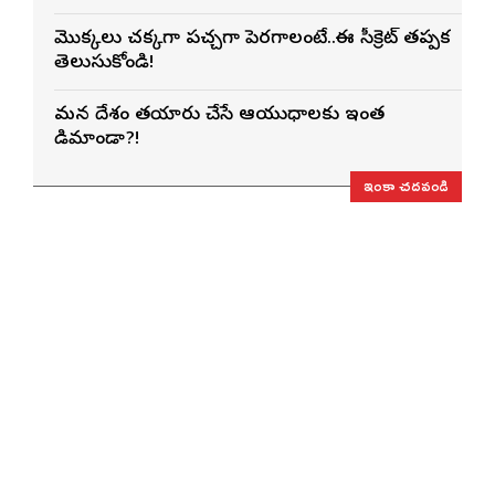
మొక్కలు చక్కగా పచ్చగా పెరగాలంటే..ఈ సీక్రెట్ తప్పక
తెలుసుకోండి!
మన దేశం తయారు చేసే ఆయుధాలకు ఇంత
డిమాండా?!
ఇంకా చదవండి