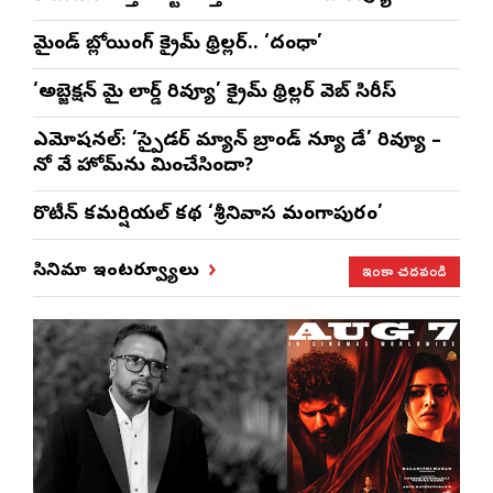
మైండ్ బ్లోయింగ్ క్రైమ్ థ్రిల్లర్.. ‘దంధా’
‘అబ్జెక్ష‌న్ మై లార్డ్ రివ్యూ’ క్రైమ్ థ్రిల్ల‌ర్ వెబ్ సిరీస్
ఎమోష‌న‌ల్‌: ‘స్పైడర్ మ్యాన్ బ్రాండ్ న్యూ డే’ రివ్యూ –
నో వే హోమ్‌ను మించేసిందా?
రొటీన్‌ కమర్షియల్‌ కథ ‘శ్రీనివాస మంగాపురం’
ఇంకా చదవండి
సినిమా ఇంటర్వ్యూలు