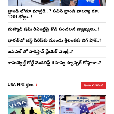
బ్రాండ్ లోనూ మాస్టరే.. ? సచిన్ బ్రాండ్ వాల్యూ రూ.
1201.కోట్లు..!
మహ్మద్ షమీ రీఎంట్రీపై కోచ్ సంచలన వ్యాఖ్యలు..!
భారత్‌తో టెస్ట్ సిరీస్‌కు ముందు శ్రీలంకకు బిగ్ షాక్..?
ఐపిఎల్ లో పాకిస్తాన్ ప్లేయర్ ఎంట్రీ..?
కామన్వెల్త్ గోల్డ్ మెడలిస్ట్ రహస్య స్పాన్సర్ కోహ్లినా..?
ఇంకా చదవండి
USA NRI వార్తలు