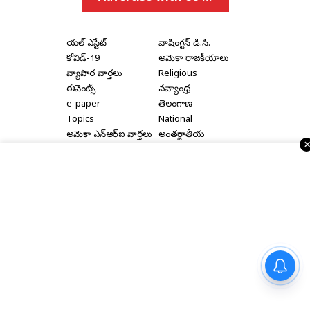
రియల్ ఎస్టేట్
వాషింగ్టన్ డి.సి.
కోవిడ్-19
అమెరికా రాజకీయాలు
వ్యాపార వార్తలు
Religious
ఈవెంట్స్
నవ్యాంధ్ర
e-paper
తెలంగాణ
Topics
National
అమెరికా ఎన్‌ఆర్‌ఐ వార్తలు
అంతర్జాతీయ
షాపింగ్
Political Articles
Bay Area
Cinema News
డల్లాస్
సినిమా రివ్యూస్
న్యూ జెర్సీ
సినిమా ఇంటర్వ్యూలు
న్యూ యార్క్
రాజకీయ ఇంటర్వ్యూలు
Home
|
About Us
|
Terms & Conditions
|
Privacy Policy
|
మోకాళ్ల నొప్పి తగ్గించే రోజువారీ
Advertise With Us
|
Disclaimer
|
Contact Us
అలవాట్లు… సులభమైన మార్గాలు!
Copyright © 2000 - 2026 - Telugu Times |
Digital Marketing