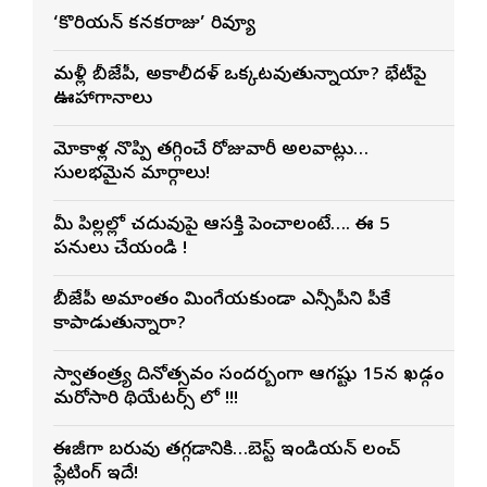
శాఖల అధికారులు
‘కొరియన్ కనకరాజు’ రివ్యూ
మళ్లీ బీజేపీ, అకాలీదళ్ ఒక్కటవుతున్నాయా? భేటీపై
ఊహాగానాలు
మోకాళ్ల నొప్పి తగ్గించే రోజువారీ అలవాట్లు…
సులభమైన మార్గాలు!
మీ పిల్లల్లో చదువుపై ఆసక్తి పెంచాలంటే…. ఈ 5
పనులు చేయండి !
బీజేపీ అమాంతం మింగేయకుండా ఎన్సీపీని పీకే
కాపాడుతున్నారా?
స్వాతంత్ర్య దినోత్సవం సందర్బంగా ఆగష్టు 15న ఖడ్గం
మరోసారి థియేటర్స్ లో !!!
ఈజీగా బరువు తగ్గడానికి…బెస్ట్ ఇండియన్ లంచ్
ప్లేటింగ్ ఇదే!