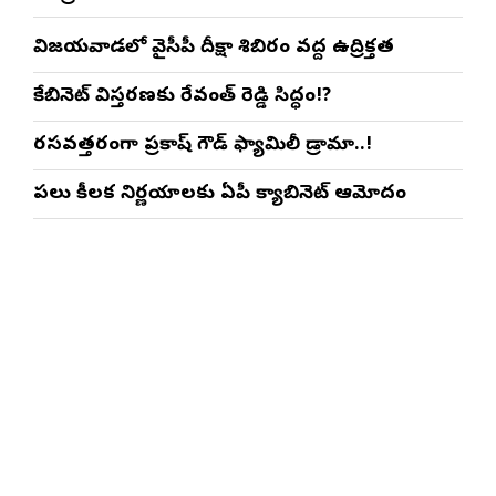
విజయవాడలో వైసీపీ దీక్షా శిబిరం వద్ద ఉద్రిక్తత
కేబినెట్ విస్తరణకు రేవంత్ రెడ్డి సిద్ధం!?
రసవత్తరంగా ప్రకాష్ గౌడ్ ఫ్యామిలీ డ్రామా..!
పలు కీలక నిర్ణయాలకు ఏపీ క్యాబినెట్ ఆమోదం