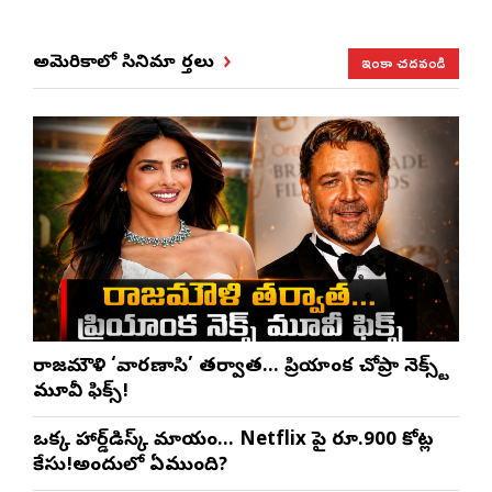
ఇంకా చదవండి
అమెరికాలో సినిమా వార్తలు
రాజమౌళి ‘వారణాసి’ తర్వాత… ప్రియాంక చోప్రా నెక్స్ట్
మూవీ ఫిక్స్!
ఒక్క హార్డ్‌డిస్క్ మాయం… Netflix పై రూ.900 కోట్ల
కేసు!అందులో ఏముంది?