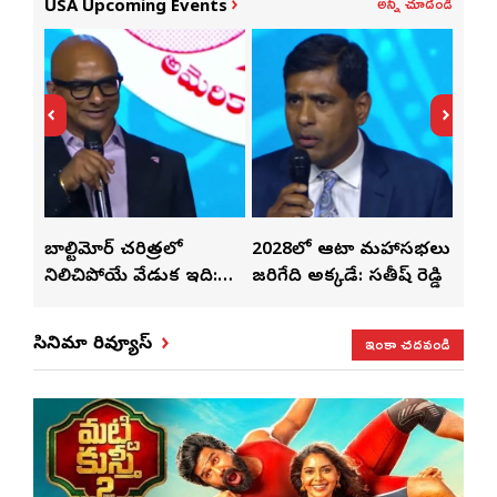
అన్నీ చూడండి
USA Upcoming Events
తో
బాల్టిమోర్ చరిత్రలో
2028లో ఆటా మహాసభలు
తెలు
ట్టి
నిలిచిపోయే వేడుక ఇది:
జరిగేది అక్కడే: సతీష్ రెడ్డి
చేస్తు
శ్రీధర్ బానాల
ఇంకా చదవండి
సినిమా రివ్యూస్