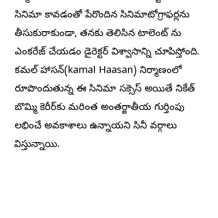
సినిమా కావడంతో పేరొందిన సినిమాటోగ్రాఫర్లను
తీసుకురాకుండా, తనకు తెలిసిన టాలెంట్ ను
ఎంక‌రేజ్ చేయ‌డం డైరెక్ట‌ర్ విశ్వాసాన్ని చూపిస్తోంది.
కమల్ హాసన్(kamal Haasan) నిర్మాణంలో
రూపొందుతున్న ఈ సినిమా స‌క్సెస్ అయితే నికేత్
బొమ్మి కెరీర్‌కు మరింత అంతర్జాతీయ గుర్తింపు
లభించే అవకాశాలు ఉన్నాయని సినీ వర్గాలు
భావిస్తున్నాయి.