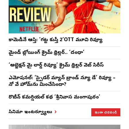
కామెడీనే ఆస్తి: ‘గట్ట కుస్తీ 2’OTT మూవి రివ్యూ
మైండ్ బ్లోయింగ్ క్రైమ్ థ్రిల్లర్.. ‘దంధా’
‘అబ్జెక్ష‌న్ మై లార్డ్ రివ్యూ’ క్రైమ్ థ్రిల్ల‌ర్ వెబ్ సిరీస్
ఎమోష‌న‌ల్‌: ‘స్పైడర్ మ్యాన్ బ్రాండ్ న్యూ డే’ రివ్యూ –
నో వే హోమ్‌ను మించేసిందా?
రొటీన్‌ కమర్షియల్‌ కథ ‘శ్రీనివాస మంగాపురం’
ఇంకా చదవండి
సినిమా ఇంటర్వ్యూలు