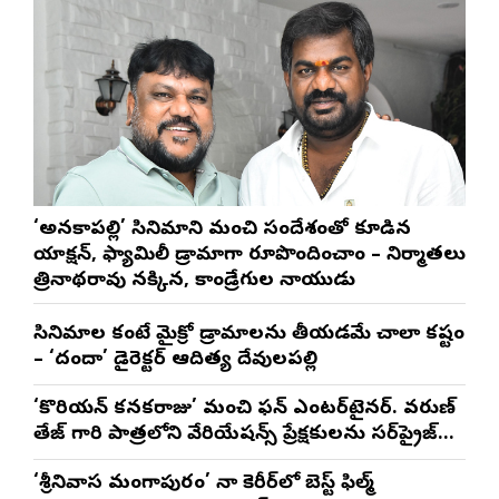
‘అనకాపల్లి’ సినిమాని మంచి సందేశంతో కూడిన
యాక్షన్, ఫ్యామిలీ డ్రామాగా రూపొందించాం – నిర్మాతలు
త్రినాథరావు నక్కిన, కాండ్రేగుల నాయుడు
సినిమాల కంటే మైక్రో డ్రామాలను తీయడమే చాలా కష్టం
– ‘దందా’ డైరెక్ట‌ర్ ఆదిత్య దేవులపల్లి
‘కొరియన్ కనకరాజు’ మంచి ఫన్ ఎంటర్‌టైనర్. వరుణ్
తేజ్ గారి పాత్రలోని వేరియేషన్స్ ప్రేక్షకులను సర్‌ప్రైజ్
చేస్తాయి : దర్శకుడు మేర్లపాక గాంధీ
‘శ్రీనివాస మంగాపురం’ నా కెరీర్‌లో బెస్ట్ ఫిల్మ్