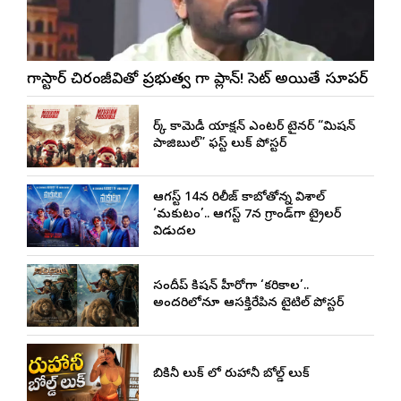
మెగాస్టార్ చిరంజీవితో ప్రభుత్వ మెగా ప్లాన్! సెట్ అయితే సూపర్
డార్క్ కామెడీ యాక్షన్ ఎంటర్ టైనర్ “మిషన్
పాజిబుల్” ఫస్ట్ లుక్ పోస్టర్
ఆగస్ట్ 14న రిలీజ్ కాబోతోన్న విశాల్
‘మకుటం’.. ఆగస్ట్ 7న గ్రాండ్‌గా ట్రైలర్
విడుదల
సందీప్ కిషన్ హీరోగా ‘కరికాల’..
అందరిలోనూ ఆసక్తిరేపిన టైటిల్ పోస్టర్
బికినీ లుక్ లో రుహానీ బోల్డ్ లుక్