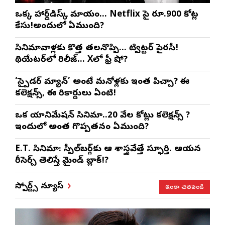
ఒక్క హార్డ్‌డిస్క్ మాయం… Netflix పై రూ.900 కోట్ల
కేసు!అందులో ఏముంది?
సినిమావాళ్లకు కొత్త తలనొప్పి… ట్విట్టర్ పైరసీ!
థియేటర్‌లో రిలీజ్… Xలో ఫ్రీ షో?
‘స్పైడర్ మ్యాన్’ అంటే మనోళ్లకు ఇంత పిచ్చా? ఈ
కలెక్షన్స్, ఈ రికార్డులు ఏంటి!
ఒక యానిమేషన్ సినిమా..20 వేల కోట్లు కలెక్షన్స్ ?
ఇందులో అంత గొప్పతనం ఏముంది?
E.T. సినిమా: స్పీల్‌బర్గ్‌కు ఆ శాస్త్రవేత్తే స్ఫూర్తి. ఆయన
రీసెర్చ్ తెలిస్తే మైండ్ బ్లాక్!?
ఇంకా చదవండి
స్పోర్ట్స్ న్యూస్