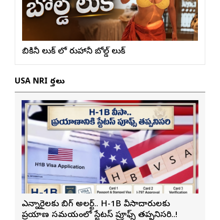
బికినీ లుక్ లో రుహానీ బోల్డ్ లుక్
USA NRI వార్తలు
ఎన్నారైలకు బిగ్ అలర్ట్.. H-1B వీసాదారులకు
ప్రయాణ సమయంలో స్టేటస్ ప్రూఫ్స్ తప్పనిసరి..!