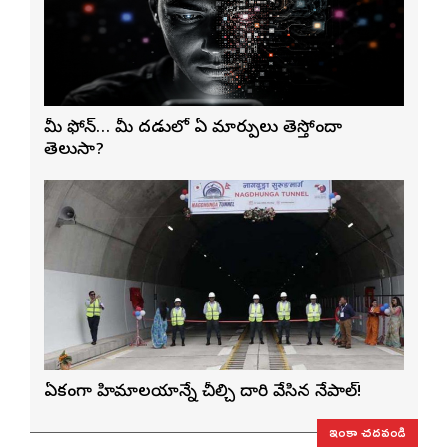
మీ ఫోన్… మీ మెదడులో ఏ మార్పులు తెస్తోందా
తెలుసా?
ఏకంగా హిమాలయాన్నే చీల్చి దారి వేసిన నేపాల్!
ఇంకా చదవండి