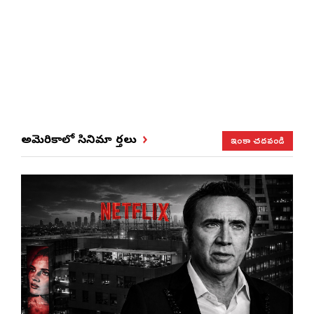
ఇంకా చదవండి
అమెరికాలో సినిమా వార్తలు