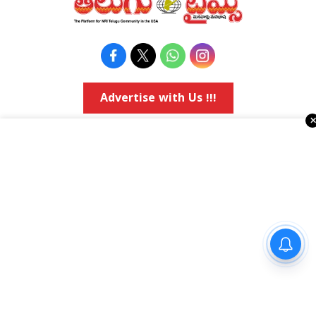
Advertise with Us !!!
రియల్ ఎస్టేట్
వాషింగ్టన్ డి.సి.
కోవిడ్-19
అమెరికా రాజకీయాలు
వ్యాపార వార్తలు
Religious
ఈవెంట్స్
నవ్యాంధ్ర
e-paper
తెలంగాణ
Topics
National
సైకాలజీ ప్రకారం మెదడుకు పదును
అమెరికా ఎన్‌ఆర్‌ఐ వార్తలు
అంతర్జాతీయ
పెట్టే అలవాట్లు..
షాపింగ్
Political Articles
Bay Area
Cinema News
డల్లాస్
సినిమా రివ్యూస్
న్యూ జెర్సీ
సినిమా ఇంటర్వ్యూలు