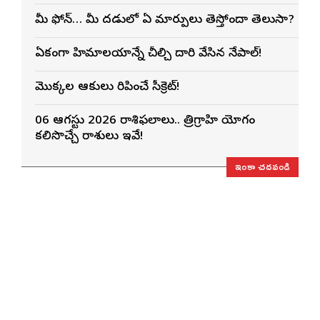
మీ ఫోన్… మీ మెదడులో ఏ మార్పులు తెస్తోందా తెలుసా?
ఏకంగా హిమాలయాన్నే చీల్చి దారి వేసిన నేపాల్!
మొక్కల ఆకులు మెరిపించే సీక్రెట్!
06 ఆగస్టు 2026 రాశిఫలాలు.. త్రిగ్రాహి యోగం
కలిసొచ్చే రాశులు ఇవే!
ఇంకా చదవండి