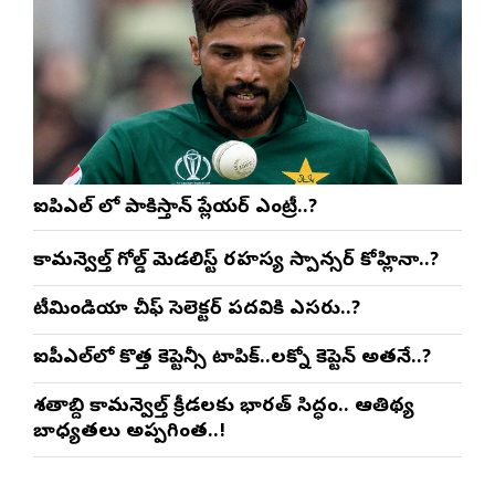
ఐపిఎల్ లో పాకిస్తాన్ ప్లేయర్ ఎంట్రీ..?
కామన్వెల్త్ గోల్డ్ మెడలిస్ట్ రహస్య స్పాన్సర్ కోహ్లినా..?
టీమిండియా చీఫ్ సెలెక్టర్ పదవికి ఎసరు..?
ఐపీఎల్‌లో కొత్త కెప్టెన్సీ టాపిక్..లక్నో కెప్టెన్ అతనే..?
శతాబ్ది కామన్వెల్త్ క్రీడలకు భారత్ సిద్ధం.. ఆతిథ్య
బాధ్యతలు అప్పగింత..!