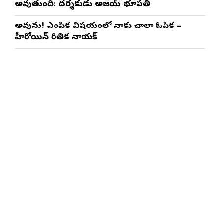
అవుతుంది: దర్శకుడు అజయ్ భూపతి
అవును! ఎంపిక విషయంలో నాకు చాలా ఓపిక –
హీరోయిన్ రితిక నాయక్