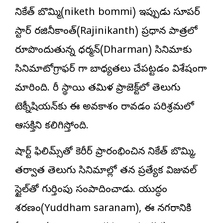
నికేత్ బొమ్మి(niketh bommi) ఇప్పుడు సూపర్
స్టార్ రజినీకాంత్(Rajinikanth) ప్రధాన పాత్రలో
రూపొందుతున్న ధర్మన్(Dharman) సినిమాకు
సినిమాటోగ్రాఫ‌ర్ గా బాధ్యతలు చేపట్టడం విశేషంగా
మారింది. భారీ స్థాయి తమిళ ప్రాజెక్ట్‌లో తెలుగు
టెక్నీషియన్‌కు ఈ అవకాశం రావడం పరిశ్రమలో
ఆసక్తిని కలిగిస్తోంది.
షార్ట్ ఫిలిమ్స్‌తో కెరీర్ ప్రారంభించిన నికేత్ బొమ్మి,
తర్వాత తెలుగు సినిమాల్లో తన ప్రత్యేక విజువల్
స్టైల్‌తో గుర్తింపు సంపాదించాడు. యుద్ధం
శరణం(Yuddham saranam), ఈ నగరానికి