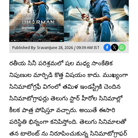
Published By: Sravani
June 28, 2026 / 09:39 AM IST
భారతీయ సినీ పరిశ్రమలో భాషల మధ్య సాంకేతిక
నిపుణుల మార్పిడి కొత్త విషయం కాదు. ముఖ్యంగా
సినిమాటోగ్రఫీ విభాగంలో తమిళ ఇండస్ట్రీకి చెందిన
సినిమాటోగ్రాఫ‌ర్లు తెలుగు స్టార్ హీరోల సినిమాల్లో
కీలక పాత్ర పోషిస్తూ వచ్చారు. అయితే ఈసారి
పరిస్థితి భిన్నంగా కనిపిస్తోంది. తెలుగు సినిమాల‌తో
తన టాలెంట్ ను నిరూపించుకున్న సినిమాటోగ్రాఫర్