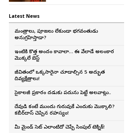
Latest News
మంత్రాలు, పూజలు లేకుండా భగవంతుడు
అనుగ్రహిస్తాడా?
ఇంటికి కొత్త అందం కావాలా… ఈ వేలాడే అలంకార
మొక్కలే బెస్ట్
జీవితంలో ఒక్కసారైనా చూడాల్సిన 5 అద్భుత
దివ్యక్షేత్రాలు!
సైకాలజీ ప్రకారం మెదడుకు పదును పెట్టే అలవాట్లు..
దేవుడి కంటే ముందు గురువుకే ఎందుకు మొక్కాలి?
కబీర్‌దాస్ చెప్పిన రహస్యం!
మీ మైండ్ సెట్ ఎలాంటిదో చెప్పే సింపుల్ టెక్నిక్!