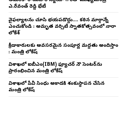
అమెరికా రాయబారి సెర్జియో గోర్‌తో ముఖ్యమంత్రి
ఎ.రేవంత్ రెడ్డి భేటీ
వైఫల్యాలను చూసి భయపడొద్దు…. కఠిన మార్గాన్నే
ఎంచుకోండి : అమృత వర్సిటీ స్నాతకోత్సవంలో నారా
లోకేశ్
క్రీడాకారులకు అవసరమైన సంపూర్ణ మద్దతు అందిస్తాం
: మంత్రి లోకేష్
విశాఖలో ఐబీఎం(IBM) ఫ్యూచర్ నౌ సెంటర్‌ను
ప్రారంభించిన మంత్రి లోకేష్
విశాఖలో పీవీ సింధు అకాడమీకి శంకుస్థాపన చేసిన
మంత్రి లోకేష్