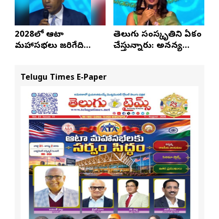
2028లో ఆటా
తెలుగు సంస్కృతిని ఏకం
మహాసభలు జరిగేది
చేస్తున్నారు: అనన్య
అక్కడే: సతీష్ రెడ్డి
నాగళ్ల
Telugu Times E-Paper