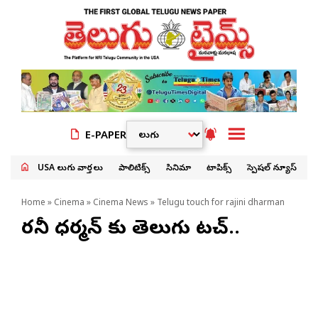
E-PAPER
USA తెలుగు వార్తలు
పాలిటిక్స్
సినిమా
టాపిక్స్
స్పెషల్ న్యూస్
Home
»
Cinema
»
Cinema News
» Telugu touch for rajini dharman
రజినీ ధర్మన్ కు తెలుగు టచ్..