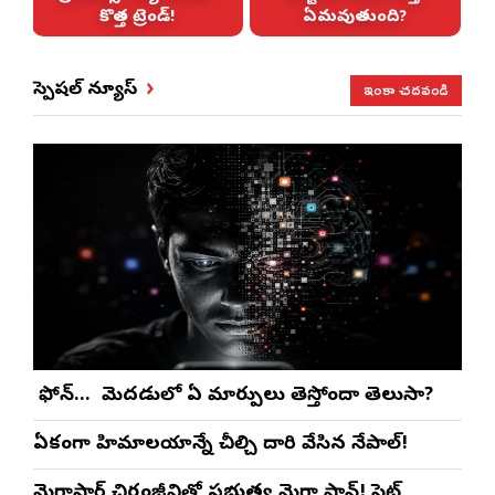
కొత్త ట్రెండ్!
ఏమవుతుంది?
ఇంకా చదవండి
స్పెషల్ న్యూస్
మీ ఫోన్… మీ మెదడులో ఏ మార్పులు తెస్తోందా తెలుసా?
ఏకంగా హిమాలయాన్నే చీల్చి దారి వేసిన నేపాల్!
మెగాస్టార్ చిరంజీవితో ప్రభుత్వ మెగా ప్లాన్! సెట్