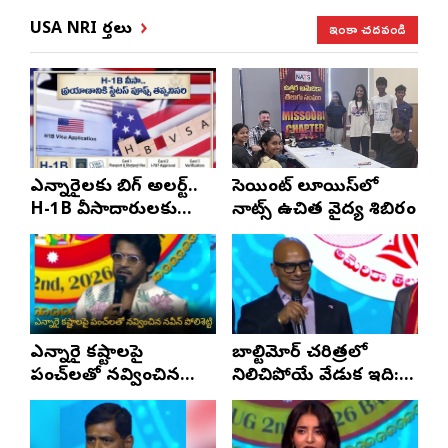
ఇంకా చదవండి
USA NRI వార్తలు
ఎన్నారైలకు బిగ్ అలర్ట్..
సెయింట్ లూయిస్‌లో
H-1B వీసాదారులకు
నాట్స్ ఉచిత వైద్య శిబిరం
ప్రయాణ సమయంలో
స్టేటస్ ప్రూఫ్స్ తప్పనిసరి..!
ఎన్నారై కష్టాలపై
బాల్టిమోర్ చరిత్రలో
పంచ్‌లతో నవ్వించిన
నిలిచిపోయే వేడుక ఇది:
నవీన్ పోలిశెట్టి
శ్రీధర్ బానాల