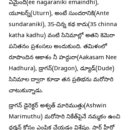
ఏమైంది(ee nagaraniki emaindhi),
యూటర్న్(Uturn), అంటే సుందరానికి(Ante
sundaraniki), 35-చిన్న కథ కాదు(35 chinna
katha kadhu) వంటి సినిమాల్లో అతని కెమెరా
పనితనం ప్రశంసలు అందుకుంది. తమిళంలో
రూపొందిన ఆకాశం నీ హద్దురా(Aakasam Nee
Hadhura), డ్రాగన్(Dragon), డ్యూడ్(Dude)
సినిమాల ద్వారా కూడా తన ప్రతిభను మరోసారి
చాటుకున్నాడు.
డ్రాగన్ డైరెక్ట‌ర్ అశ్వత్ మారిముత్తు(Ashwin
Marimuthu) మరోసారి నికేత్‌పైనే నమ్మకం ఉంచి
ధర్మన్ కోసం ఎంపిక చేయడం విశేషం. స్టార్ హీరో