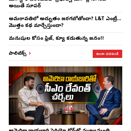
అయితే సూపర్
అమరావతిలో అద్భుతం జరగబోతోందా? L&T ఎంట్రీ…
మొత్తం కథ మార్చేస్తుందా?
మనుషుల కోసం ఫ్రిజ్, క్యూ కడుతున్న జనం!!
ఇంకా చదవండి
పాలిటిక్స్