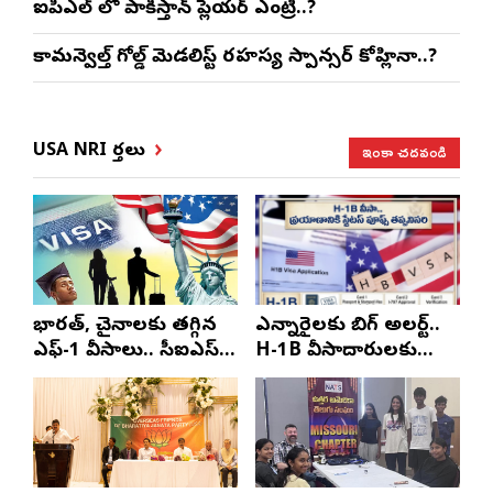
ఐపిఎల్ లో పాకిస్తాన్ ప్లేయర్ ఎంట్రీ..?
కామన్వెల్త్ గోల్డ్ మెడలిస్ట్ రహస్య స్పాన్సర్ కోహ్లినా..?
ఇంకా చదవండి
USA NRI వార్తలు
భారత్, చైనాలకు తగ్గిన
ఎన్నారైలకు బిగ్ అలర్ట్..
ఎఫ్-1 వీసాలు.. సీఐఎస్
H-1B వీసాదారులకు
నివేదిక..!
ప్రయాణ సమయంలో
స్టేటస్ ప్రూఫ్స్ తప్పనిసరి..!