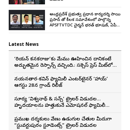
ఆంధ్రప్రదేశ్ ప్రభుత్వ ప్రధాన కార్యదర్శి సాయి
ప్రసాద్ తో కీలక సమావేశంలో పాల్గొన్న
APSFTVTDC చైర్మన్ భరత్ భూషణ్, ఏపీ
ఎఫ్డిసి ఎండి విశ్వనాథన్, పలు శాఖల
అధికారులు
Latest News
‘కొరియన్ కనకరాజు’కు మేము ఊహించిన దానికంటే
అద్భుతమైన రెస్పాన్స్ వచ్చింది.: సక్సెస్ ప్రెస్ మీట్‌లో
మెగా ప్రిన్స్ వరుణ్ తేజ్
నయనతార-కవిన్ ఫ్యామిలీ ఎంటర్‌టైనర్ ‘హాయ్’
ఆగస్టు 28న గ్రాండ్ రిలీజ్
సూర్య ‘విశ్వనాథ్ & సన్స్’ ట్రైలర్ విడుదల…
హృదయాలను హత్తుకునే ఎమోషనల్ ఫ్యామిలీ
ఎంటర్‌టైనర్‌గా భారీ అంచనాలు
ప్రముఖ దర్శకులు వేణు ఉడుగుల చేతుల మీదుగా
“స్టువర్టుపురం స్టూడెంట్స్” ట్రైలర్ విడుదల