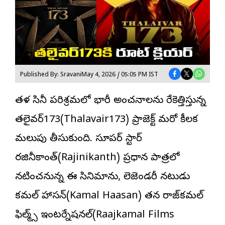
Published By: Sravani
May 4, 2026 / 05:05 PM IST
తమిళ సినీ పరిశ్రమలో భారీ అంచనాలను రేకెత్తిస్తున్న
తలైవర్
173(Thalavair173) ప్రాజెక్ట్ మరో కీలక
మలుపు తీసుకుంది. సూపర్ స్టార్
ర‌జినీకాంత్(Rajinikanth) ప్రధాన పాత్రలో
నటించనున్న ఈ సినిమాను, లెజెండరీ నటుడు
క‌మ‌ల్ హాస‌న్(Kamal Haasan) తన రాజ్‌క‌మ‌ల్
ఫిల్మ్స్ ఇంట‌ర్నేష‌న‌ల్(Raajkamal Films