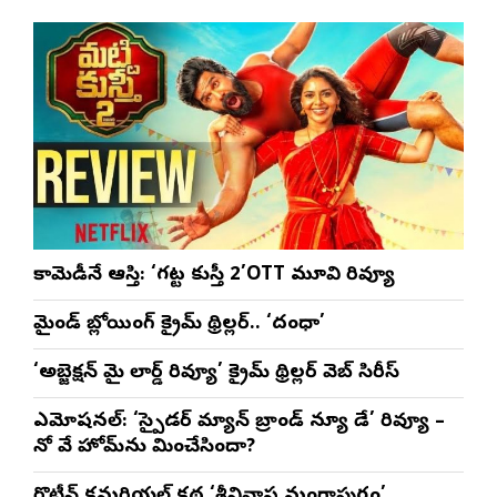
సీఎ
భట్ట
కామెడీనే ఆస్తి: ‘గట్ట కుస్తీ 2’OTT మూవి రివ్యూ
మైండ్ బ్లోయింగ్ క్రైమ్ థ్రిల్లర్.. ‘దంధా’
‘అబ్జెక్ష‌న్ మై లార్డ్ రివ్యూ’ క్రైమ్ థ్రిల్ల‌ర్ వెబ్ సిరీస్
ఎమోష‌న‌ల్‌: ‘స్పైడర్ మ్యాన్ బ్రాండ్ న్యూ డే’ రివ్యూ –
నో వే హోమ్‌ను మించేసిందా?
రొటీన్‌ కమర్షియల్‌ కథ ‘శ్రీనివాస మంగాపురం’