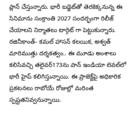
ప్లాన్ చేస్తున్నారు. భారీ బడ్జెట్‌తో తెరకెక్కనున్న ఈ
సినిమాను సంక్రాంతి 2027 సందర్భంగా రిలీజ్
చేయాలని నిర్మాతలు టార్గెట్ గా పెట్టుకున్నారు.
రజినీకాంత్- కమల్ హాసన్ కలయిక, అశ్వత్
మారిముత్తు దర్శకత్వం.. ఈ మూడు అంశాలు
కలిసివచ్చి తలైవర్173ను పాన్ ఇండియా లెవల్‌లో
భారీ హైప్ కలిగిస్తున్నాయి. ఈ ప్రాజెక్ట్‌పై అధికారిక
ప్రకటనలు రాబోయే రోజుల్లో మరింత
స్పష్టతనివ్వనున్నాయి.