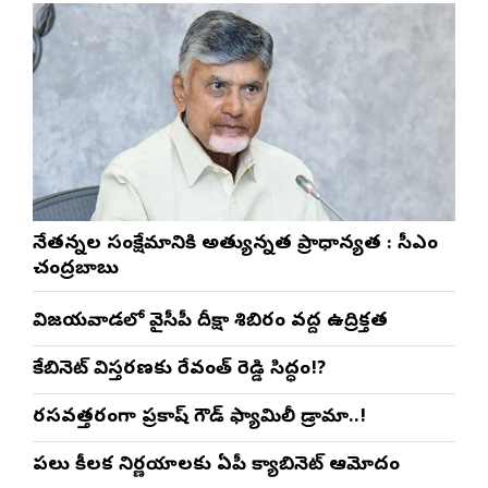
నేతన్నల సంక్షేమానికి అత్యున్నత ప్రాధాన్యత : సీఎం
చంద్రబాబు
విజయవాడలో వైసీపీ దీక్షా శిబిరం వద్ద ఉద్రిక్తత
కేబినెట్ విస్తరణకు రేవంత్ రెడ్డి సిద్ధం!?
రసవత్తరంగా ప్రకాష్ గౌడ్ ఫ్యామిలీ డ్రామా..!
పలు కీలక నిర్ణయాలకు ఏపీ క్యాబినెట్ ఆమోదం