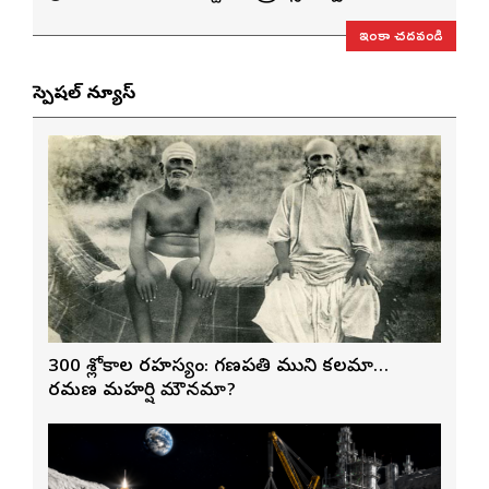
ఇంకా చదవండి
స్పెషల్ న్యూస్
300 శ్లోకాల రహస్యం: గణపతి ముని కలమా…
రమణ మహర్షి మౌనమా?