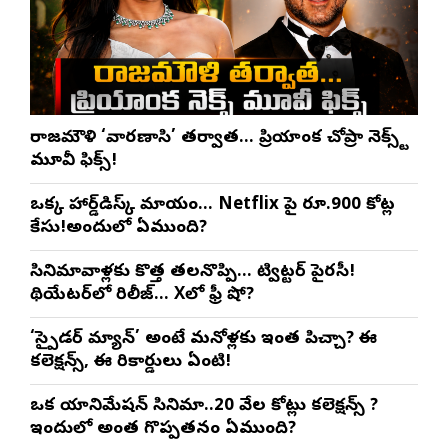
రాజమౌళి ‘వారణాసి’ తర్వాత… ప్రియాంక చోప్రా నెక్స్ట్
మూవీ ఫిక్స్!
ఒక్క హార్డ్‌డిస్క్ మాయం… Netflix పై రూ.900 కోట్ల
కేసు!అందులో ఏముంది?
సినిమావాళ్లకు కొత్త తలనొప్పి… ట్విట్టర్ పైరసీ!
థియేటర్‌లో రిలీజ్… Xలో ఫ్రీ షో?
‘స్పైడర్ మ్యాన్’ అంటే మనోళ్లకు ఇంత పిచ్చా? ఈ
కలెక్షన్స్, ఈ రికార్డులు ఏంటి!
ఒక యానిమేషన్ సినిమా..20 వేల కోట్లు కలెక్షన్స్ ?
ఇందులో అంత గొప్పతనం ఏముంది?