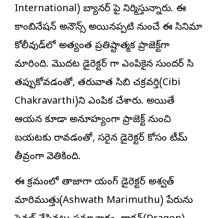
International) బ్యానర్ పై నిర్మిస్తున్నారు. ఈ
కాంబినేషన్ అనౌన్స్ అయినప్పటి నుంచే ఈ సినిమా
కోలీవుడ్‌లో అత్యంత ప్రతిష్టాత్మక ప్రాజెక్ట్‌గా
మారింది. మొదట డైరెక్ట‌ర్ గా ఎంపికైన సుంద‌ర్ సి
తప్పుకోవడంతో, తరువాత సిబి చ‌క్ర‌వ‌ర్తి(Cibi
Chakravarthi)ని ఎంపిక చేశారు. అయితే
ఆయన కూడా అనూహ్యంగా ప్రాజెక్ట్ నుంచి
బయటకు రావడంతో, సరైన డైరెక్ట‌ర్ కోసం టీమ్
తీవ్రంగా వెతికింది.
ఈ క్రమంలో తాజాగా యంగ్ డైరెక్టర్ అశ్వ‌త్
మారిముత్తు(Ashwath Marimuthu) పేరును