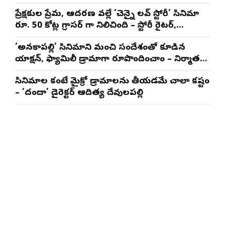
నటించడం చాలా సంతృప్తినిచ్చింది : వరుణ్ తేజ్
ప్రేక్షకుల ప్రేమ, ఆదరణ వల్లే ‘చెన్నై లవ్ స్టోరీ’ సినిమా
రూ. 50 కోట్ల గ్రాసర్ గా నిలిచింది – స్టోరీ రైటర్,
ప్రొడ్యూసర్ సాయి రాజేష్
‘అనకాపల్లి’ సినిమాని మంచి సందేశంతో కూడిన
యాక్షన్, ఫ్యామిలీ డ్రామాగా రూపొందించాం – నిర్మాతలు
త్రినాథరావు నక్కిన, కాండ్రేగుల నాయుడు
సినిమాల కంటే మైక్రో డ్రామాలను తీయడమే చాలా కష్టం
– ‘దందా’ డైరెక్ట‌ర్ ఆదిత్య దేవులపల్లి