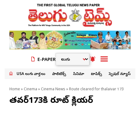
E-PAPER
USA తెలుగు వార్తలు
పాలిటిక్స్
సినిమా
టాపిక్స్
స్పెషల్ న్యూస్
Home
»
Cinema
»
Cinema News
» Route cleared for thalaivar 173
త‌లైవ‌ర్173కి రూట్ క్లియ‌ర్