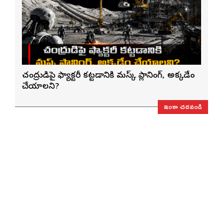
చంద్రుడిపై ఫ్యాక్టరీ కట్టడానికి మస్క్ ప్లానింగ్, అక్కడేం
చేయాలని?
ఇంకా చదవండి