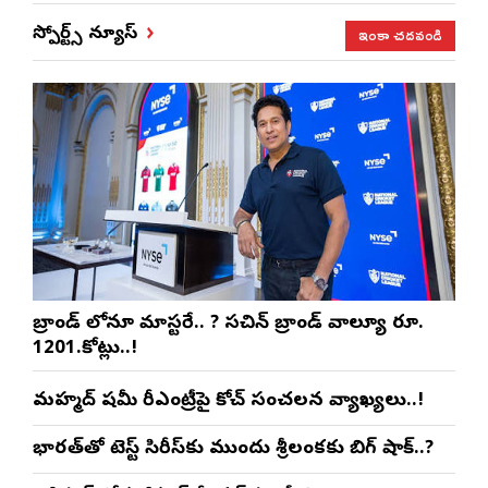
ఇంకా చదవండి
స్పోర్ట్స్ న్యూస్
బ్రాండ్ లోనూ మాస్టరే.. ? సచిన్ బ్రాండ్ వాల్యూ రూ.
1201.కోట్లు..!
మహ్మద్ షమీ రీఎంట్రీపై కోచ్ సంచలన వ్యాఖ్యలు..!
భారత్‌తో టెస్ట్ సిరీస్‌కు ముందు శ్రీలంకకు బిగ్ షాక్..?