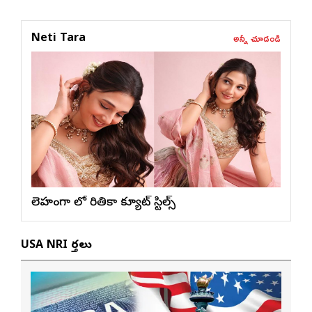
అన్నీ చూడండి
Neti Tara
లెహంగా లో రితికా క్యూట్ స్టిల్స్
USA NRI వార్తలు