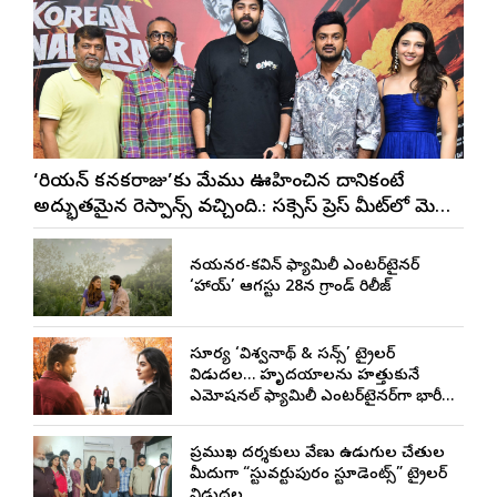
‘కొరియన్ కనకరాజు’కు మేము ఊహించిన దానికంటే
అద్భుతమైన రెస్పాన్స్ వచ్చింది.: సక్సెస్ ప్రెస్ మీట్‌లో మెగా
ప్రిన్స్ వరుణ్ తేజ్
నయనతార-కవిన్ ఫ్యామిలీ ఎంటర్‌టైనర్
‘హాయ్’ ఆగస్టు 28న గ్రాండ్ రిలీజ్
సూర్య ‘విశ్వనాథ్ & సన్స్’ ట్రైలర్
విడుదల… హృదయాలను హత్తుకునే
ఎమోషనల్ ఫ్యామిలీ ఎంటర్‌టైనర్‌గా భారీ
అంచనాలు
ప్రముఖ దర్శకులు వేణు ఉడుగుల చేతుల
మీదుగా “స్టువర్టుపురం స్టూడెంట్స్” ట్రైలర్
విడుదల