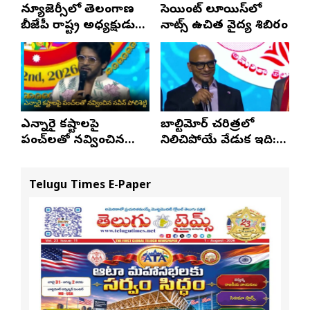
న్యూజెర్సీలో తెలంగాణ
సెయింట్ లూయిస్‌లో
బీజేపీ రాష్ట్ర అధ్యక్షుడు
నాట్స్ ఉచిత వైద్య శిబిరం
ఎన్. రాంచందర్‌రావుకు
ఘన స్వాగతం
ఎన్నారై కష్టాలపై
బాల్టిమోర్ చరిత్రలో
పంచ్‌లతో నవ్వించిన
నిలిచిపోయే వేడుక ఇది:
నవీన్ పోలిశెట్టి
శ్రీధర్ బానాల
Telugu Times E-Paper