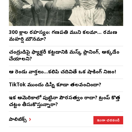
300 శ్లోకాల రహస్యం: గణపతి ముని కలమా… రమణ
మహర్షి మౌనమా?
చంద్రుడిపై ఫ్యాక్టరీ కట్టడానికి మస్క్ ప్లానింగ్, అక్కడేం
చేయాలని?
ఆ రెండు వార్తలు…కలిపి చదివితే ఒక షాకింగ్ నిజం!
TikTok ముందు డిస్నీ కూడా తలవంచిందా?
ఇక అమెరికాలో పుట్టినా పౌరసత్వం రాదా? ట్రంప్ కొత్త
చట్టం తీసుకొస్తున్నారా?
ఇంకా చదవండి
పాలిటిక్స్