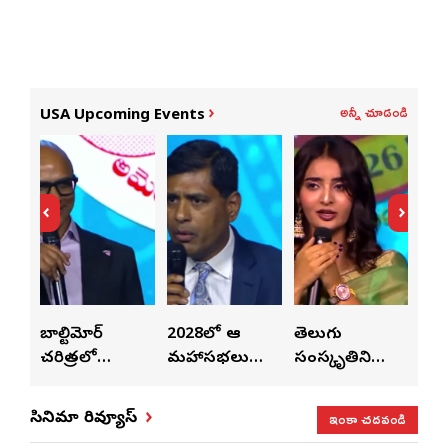
అన్నీ చూడండి
USA Upcoming Events
లపై
బాల్టిమోర్
2028లో ఆటా
తెలుగు
పెట
చరిత్రలో
మహాసభలు
సంస్కృతిని
పెట్
వీన్
నిలిచిపోయే
జరిగేది అక్కడే:
ఏకం
వీల
వేడుక ఇది: శ్రీధర్
సతీష్ రెడ్డి
చేస్తున్నారు:
విధా
ఇంకా చదవండి
సినిమా రివ్యూస్
బానాల
అనన్య నాగళ్ల
సభల