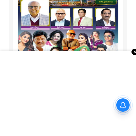
1-15 ATA Special
నయనతార-కవిన్ ఫ్యామిలీ
About Us
ఎంటర్‌టైనర్ ‘హాయ్’ ఆగస్టు 28న
Telugu Times, founded in 2003, is the first global Telugu
గ్రాండ్ రిలీజ్
newspaper in the USA. It serves the NRI Telugu community
through print, ePaper, portal, YouTube, and social media.
With strong ties to associations, temples, and businesses,