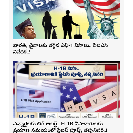
భారత్, చైనాలకు తగ్గిన ఎఫ్-1 వీసాలు.. సీఐఎస్
నివేదిక..!
ఎన్నారైలకు బిగ్ అలర్ట్.. H-1B వీసాదారులకు
ప్రయాణ సమయంలో స్టేటస్ ప్రూఫ్స్ తప్పనిసరి..!