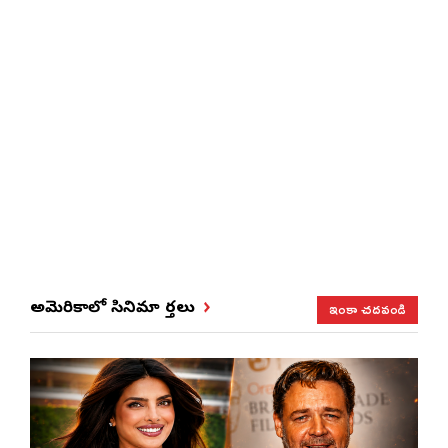
ఇంకా చదవండి
అమెరికాలో సినిమా వార్తలు