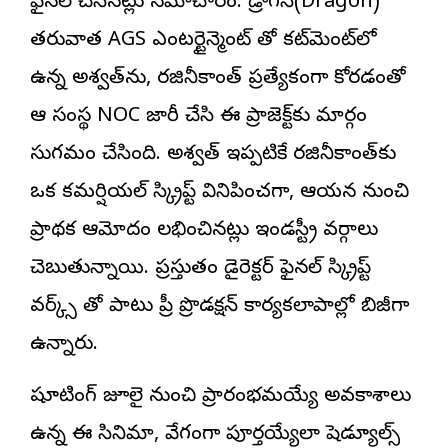
ఫైనల్ చేసినట్లు సమాచారం. డ్రాగన్(Dragon)
తరువాత AGS ఎంట‌ర్టైన్మెంట్ తో కమిట్‌మెంట్‌లో
ఉన్న అశ్వత్‌ను, రజినీకాంత్ ప్రత్యేకంగా కోరడంతో
ఆ సంస్థ NOC జారీ చేసి ఈ ప్రాజెక్ట్‌కు మార్గం
సుగమం చేసింది. అశ్వత్ ఇప్పటికే రజినీకాంత్‌కు
ఒక కమర్షియల్ స్క్రిప్ట్ వినిపించగా, ఆయన నుంచి
ప్రాథమిక ఆమోదం లభించినట్లు ఇండస్ట్రీ వర్గాలు
చెబుతున్నాయి. ప్రస్తుతం డైరెక్ట‌ర్ ఫైనల్ స్క్రిప్ట్
వ‌ర్క్స్ తో పాటు ప్రీ ప్రొడక్షన్ కార్యకలాపాల్లో బిజీగా
ఉన్నారు.
షూటింగ్ జూలై నుంచి ప్రారంభమయ్యే అవకాశాలు
ఉన్న ఈ సినిమా, వేగంగా పూర్తయ్యేలా షెడ్యూల్స్