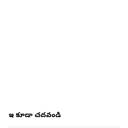
ఇవి కూడా చదవండి