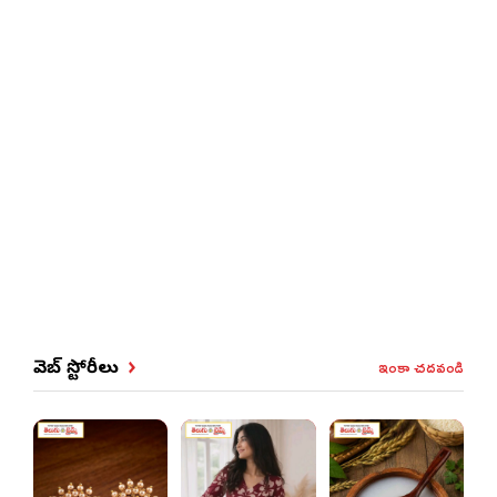
ఇంకా చదవండి
వెబ్ స్టోరీలు