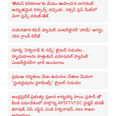
‘కొరియన్ కనకరాజు’కు మేము ఊహించిన దానికంటే
అద్భుతమైన రెస్పాన్స్ వచ్చింది.: సక్సెస్ ప్రెస్ మీట్‌లో
మెగా ప్రిన్స్ వరుణ్ తేజ్
నయనతార-కవిన్ ఫ్యామిలీ ఎంటర్‌టైనర్ ‘హాయ్’ ఆగస్టు
28న గ్రాండ్ రిలీజ్
సూర్య ‘విశ్వనాథ్ & సన్స్’ ట్రైలర్ విడుదల…
హృదయాలను హత్తుకునే ఎమోషనల్ ఫ్యామిలీ
ఎంటర్‌టైనర్‌గా భారీ అంచనాలు
ప్రముఖ దర్శకులు వేణు ఉడుగుల చేతుల మీదుగా
“స్టువర్టుపురం స్టూడెంట్స్” ట్రైలర్ విడుదల
ఆంధ్రప్రదేశ్ ప్రభుత్వ ప్రధాన కార్యదర్శి సాయి ప్రసాద్ తో
కీలక సమావేశంలో పాల్గొన్న APSFTVTDC చైర్మన్ భరత్
భూషణ్, ఏపీ ఎఫ్డిసి ఎండి విశ్వనాథన్, పలు శాఖల
అధికారులు