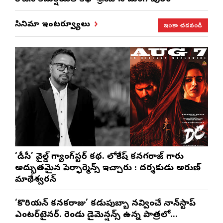
ఇంకా చదవండి
సినిమా ఇంటర్వ్యూలు
‘డీసీ’ వైల్డ్ గ్యాంగ్‌స్టర్ కథ. లోకేష్ కనగరాజ్ గారు
అద్భుతమైన పెర్ఫార్మెన్స్ ఇచ్చారు : దర్శకుడు అరుణ్
మాథేశ్వరన్
‘కొరియన్ కనకరాజు’ కడుపుబ్బా నవ్వించే నాన్‌స్టాప్
ఎంటర్‌టైనర్. రెండు డైమెన్షన్స్ ఉన్న పాత్రలో