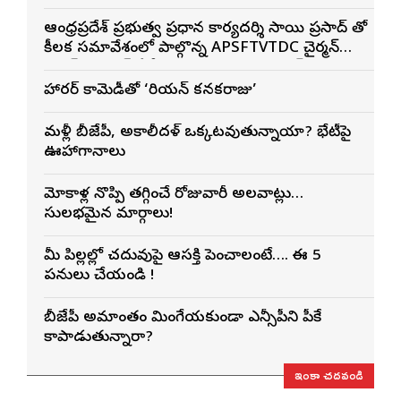
ఆంధ్రప్రదేశ్ ప్రభుత్వ ప్రధాన కార్యదర్శి సాయి ప్రసాద్ తో
కీలక సమావేశంలో పాల్గొన్న APSFTVTDC చైర్మన్
భరత్ భూషణ్, ఏపీ ఎఫ్డిసి ఎండి విశ్వనాథన్, పలు
శాఖల అధికారులు
హారర్ కామెడీతో ‘కొరియన్ కనకరాజు’
మళ్లీ బీజేపీ, అకాలీదళ్ ఒక్కటవుతున్నాయా? భేటీపై
ఊహాగానాలు
మోకాళ్ల నొప్పి తగ్గించే రోజువారీ అలవాట్లు…
సులభమైన మార్గాలు!
మీ పిల్లల్లో చదువుపై ఆసక్తి పెంచాలంటే…. ఈ 5
పనులు చేయండి !
బీజేపీ అమాంతం మింగేయకుండా ఎన్సీపీని పీకే
కాపాడుతున్నారా?
ఇంకా చదవండి