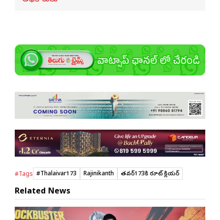
#Thalaivar173
Rajinikanth
త‌లైవ‌ర్173కి రూట్ క్లియ‌ర్
#Tags
Related News