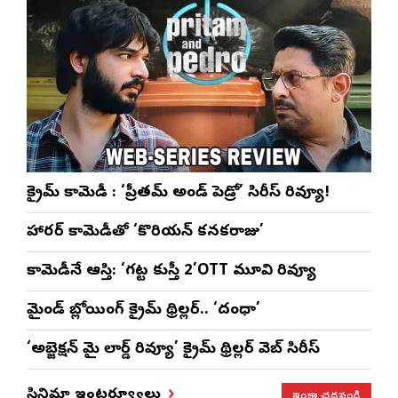
క్రైమ్ కామెడీ : ‘ప్రీతమ్ అండ్ పెడ్రో’ సిరీస్ రివ్యూ!
హారర్ కామెడీతో ‘కొరియన్ కనకరాజు’
కామెడీనే ఆస్తి: ‘గట్ట కుస్తీ 2’OTT మూవి రివ్యూ
మైండ్ బ్లోయింగ్ క్రైమ్ థ్రిల్లర్.. ‘దంధా’
‘అబ్జెక్ష‌న్ మై లార్డ్ రివ్యూ’ క్రైమ్ థ్రిల్ల‌ర్ వెబ్ సిరీస్
ఇంకా చదవండి
సినిమా ఇంటర్వ్యూలు