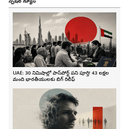
స్పెషల్ న్యూస్
UAE: 30 నిమిషాల్లో పాస్‌పోర్ట్ పని పూర్తి! 43 లక్షల
మంది భారతీయులకు బిగ్ రిలీఫ్