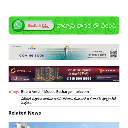
Bharti Airtel
Mobile Recharge
telecom
#Tags
ఎయిర్‌టెల్ పగ్గాలు వారసులకు? టెలికాం రంగంలో ఇక భారతీ ఫ్యామిలీదే
పెత్తనం!
Related News