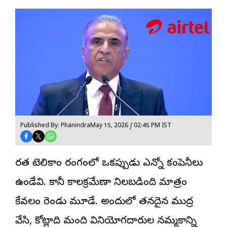
Published By: Phanindra
May 15, 2026 / 02:45 PM IST
భారత
టెలికాం
రంగంలో ఒకప్పుడు ఎన్నో కంపెనీలు
ఉండేవి. కానీ కాలక్రమేణా నిలబడింది మాత్రం
కేవలం రెండు మూడే. అందులో తనదైన ముద్ర
వేసి, కోట్లాది మంది వినియోగదారుల నమ్మకాన్ని