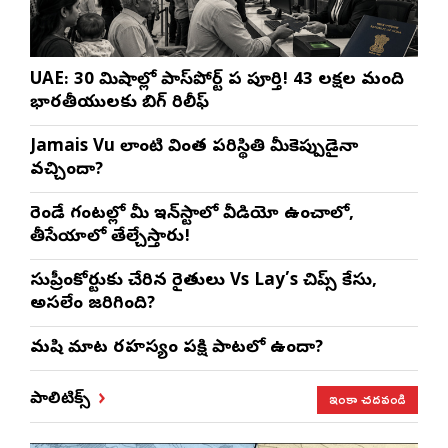
UAE: 30 నిమిషాల్లో పాస్‌పోర్ట్ పని పూర్తి! 43 లక్షల మంది
భారతీయులకు బిగ్ రిలీఫ్
Jamais Vu లాంటి వింత పరిస్థితి మీకెప్పుడైనా
వచ్చిందా?
రెండే గంటల్లో మీ ఇన్‌స్టాలో వీడియో ఉంచాలో,
తీసేయాలో తేల్చేస్తారు!
సుప్రీంకోర్టుకు చేరిన రైతులు Vs Lay’s చిప్స్‌ కేసు,
అసలేం జరిగింది?
మనిషి మాట రహస్యం పక్షి పాటలో ఉందా?
ఇంకా చదవండి
పాలిటిక్స్