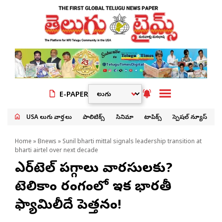
E-PAPER
USA తెలుగు వార్తలు
పాలిటిక్స్
సినిమా
టాపిక్స్
స్పెషల్ న్యూస్
Home
»
Bnews
» Sunil bharti mittal signals leadership transition at
bharti airtel over next decade
ఎయిర్‌టెల్ పగ్గాలు వారసులకు?
టెలికాం రంగంలో ఇక భారతీ
ఫ్యామిలీదే పెత్తనం!