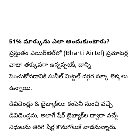
51% మార్కును ఎలా అందుకుంటారు?
ప్రస్తుతం ఎయిర్‌టెల్‌లో (Bharti Airtel) ప్రమోటర్ల
వాటా తక్కువగా ఉన్నప్పటికీ, దాన్ని
పెంచుకోవడానికి సునీల్ మిట్టల్ దగ్గర పక్కా లెక్కలు
ఉన్నాయి.
డివిడెండ్లు & బైబ్యాక్‌లు: కంపెనీ నుంచి వచ్చే
డివిడెండ్లను, అలాగే షేర్ బైబ్యాక్‌ల ద్వారా వచ్చే
నిధులను తిరిగి షేర్ల కొనుగోలుకే వాడనున్నారు.