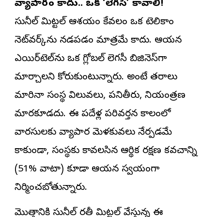
వ్యాపారం కాదు.. ఒక ‘లెగసీ’ కావాలి!
సునీల్ మిట్టల్ ఆశయం కేవలం ఒక టెలికాం
నెట్‌వర్క్‌ను నడపడం మాత్రమే కాదు. ఆయన
ఎయిర్‌టెల్‌ను ఒక గ్లోబల్ లెగసీ బిజినెస్‌గా
మార్చాలని కోరుకుంటున్నారు. అంటే తరాలు
మారినా సంస్థ విలువలు, పనితీరు, నియంత్రణ
మారకూడదు. ఈ పదేళ్ల పరివర్తన కాలంలో
వారసులకు వ్యాపార మెళకువలు నేర్పడమే
కాకుండా, సంస్థకు కావలసిన ఆర్థిక రక్షణ కవచాన్ని
(51% వాటా) కూడా ఆయన స్వయంగా
నిర్మించబోతున్నారు.
మొత్తానికి సునీల్ భారతీ మిట్టల్ వేస్తున్న ఈ