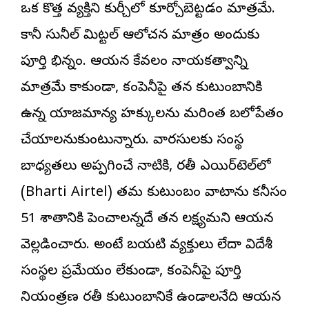
ఒక కొత్త వ్యక్తిని కుర్చీలో కూర్చోబెట్టడం మాత్రమే.
కానీ సునీల్ మిట్టల్ ఆలోచన మాత్రం అందుకు
పూర్తి భిన్నం. ఆయన కేవలం నాయకత్వాన్ని
మాత్రమే కాకుండా, కంపెనీపై తన కుటుంబానికి
ఉన్న యాజమాన్య హక్కులను మరింత బలోపేతం
చేయాలనుకుంటున్నారు. వారసులకు సంస్థ
బాధ్యతలు అప్పగించే నాటికి, భారతీ ఎయిర్‌టెల్‌లో
(Bharti Airtel) తమ కుటుంబం వాటాను కనీసం
51 శాతానికి పెంచాలన్నదే తన లక్ష్యమని ఆయన
వెల్లడించారు. అంటే బయటి వ్యక్తులు లేదా విదేశీ
సంస్థల ప్రమేయం లేకుండా, కంపెనీపై పూర్తి
నియంత్రణ భారతీ కుటుంబానికే ఉండాలనేది ఆయన