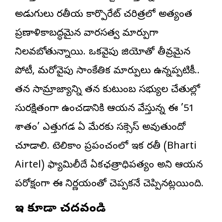
అడుగులు భారతీయ కార్పొరేట్ చరిత్రలో అత్యంత
ప్రణాళికాబద్ధమైన వారసత్వ మార్పుగా
నిలవబోతున్నాయి. ఒకవైపు జియోతో తీవ్రమైన
పోటీ, మరోవైపు సాంకేతిక మార్పులు ఉన్నప్పటికీ..
తన సామ్రాజ్యాన్ని తన కుటుంబ సభ్యుల చేతుల్లో
సురక్షితంగా ఉంచడానికి ఆయన వేస్తున్న ఈ ’51
శాతం’ ఎత్తుగడ ఏ మేరకు సక్సెస్ అవుతుందో
చూడాలి. టెలికాం ప్రపంచంలో ఇక భారతీ (Bharti
Airtel) ఫ్యామిలీదే ఏకఛత్రాధిపత్యం అని ఆయన
పరోక్షంగా ఈ నిర్ణయంతో చెప్పకనే చెప్పినట్లయింది.
ఇవి కూడా చదవండి