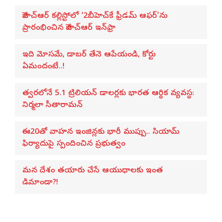
జీహెచ్ఆర్ కల్లిస్టోలో ‘2బీహెచ్‌కే ఫ్రీడమ్ ఆఫర్’ను
ప్రారంభించిన జీహెచ్ఆర్ ఇన్‌ఫ్రా
ఇది మోసమే, డాబర్‌ తేనె ఆపేయండి, కోర్టు
ఏమందంటే..!
త్వరలోనే 5.1 ట్రిలియన్ డాలర్లకు భారత ఆర్థిక వ్యవస్థ:
నిర్మలా సీతారామన్
ఈ20తో వాహన ఇంజిన్లకు భారీ ముప్పు.. సియామ్
ఫిర్యాదుపై స్పందించిన ప్రభుత్వం
మన దేశం తయారు చేసే ఆయుధాలకు ఇంత
డిమాండా?!