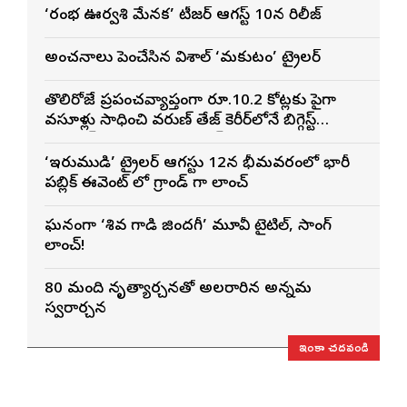
‘రంభ ఊర్వశి మేనక’ టీజర్ ఆగస్ట్ 10న రిలీజ్
అంచనాలు పెంచేసిన విశాల్ ‘మకుటం’ ట్రైలర్
తొలిరోజే ప్రపంచవ్యాప్తంగా రూ.10.2 కోట్లకు పైగా
వసూళ్లు సాధించి వరుణ్ తేజ్ కెరీర్‌లోనే బిగ్గెస్ట్
ఓపెనింగ్‌గా నిలిచిన ‘కొరియన్ కనకరాజు’
‘ఇరుముడి’ ట్రైలర్ ఆగస్టు 12న భీమవరంలో భారీ
పబ్లిక్ ఈవెంట్ లో గ్రాండ్ గా లాంచ్
ఘనంగా ‘శివ గాడి జింద‌గీ’ మూవీ టైటిల్, సాంగ్
లాంచ్!
80 మంది నృత్యార్చనతో అలరారిన అన్నమ
స్వరార్చన
ఇంకా చదవండి