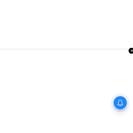
ఇంకా చదవండి
అమెరికాలో సినిమా వార్తలు
నో ఇన్సూరెన్స్-నో ఫ్యూయల్’
విధానంపై సుప్రీంకోర్టు సంచలన
ప్రతిపాదన