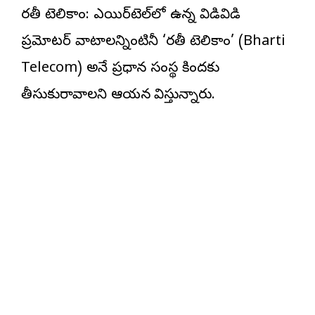
భారతీ టెలికాం: ఎయిర్‌టెల్‌లో ఉన్న విడివిడి
ప్రమోటర్ వాటాలన్నింటినీ ‘భారతీ టెలికాం’ (Bharti
Telecom) అనే ప్రధాన సంస్థ కిందకు
తీసుకురావాలని ఆయన భావిస్తున్నారు.