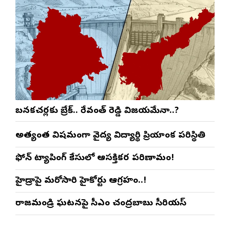
బనకచర్లకు బ్రేక్.. రేవంత్ రెడ్డి విజయమేనా..?
అత్యంత విషమంగా వైద్య విద్యార్థిని ప్రియాంక పరిస్థితి
ఫోన్ ట్యాపింగ్ కేసులో ఆసక్తికర పరిణామం!
హైడ్రాపై మరోసారి హైకోర్టు ఆగ్రహం..!
రాజమండ్రి ఘటనపై సీఎం చంద్రబాబు సీరియస్