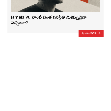
Jamais Vu లాంటి వింత పరిస్థితి మీకెప్పుడైనా
వచ్చిందా?
ఇంకా చదవండి