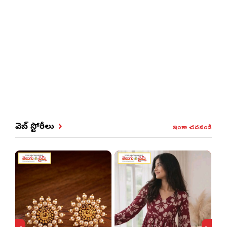
ఇంకా చదవండి
వెబ్ స్టోరీలు