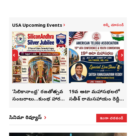
అన్నీ చూడండి
USA Upcoming Events
్
‘సిలికానాంధ్ర’ రజతోత్సవ
19వ ఆటా మహాసభలలో
19వ
సంబరాలు…కుంభ హారతి
సతీశ్ రామసహాయం రెడ్డి
మహిళ
మేళా’
ప్రత్యేకం
ప్రత్యేక లైవ్ షో
‘ఉమె
ఇంకా చదవండి
సినిమా రివ్యూస్