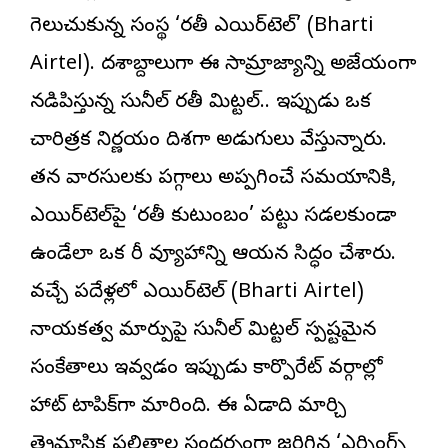
గెలుచుకున్న సంస్థ ‘భారతీ ఎయిర్‌టెల్’ (Bharti
Airtel). దశాబ్దాలుగా ఈ సామ్రాజ్యాన్ని అజేయంగా
నడిపిస్తున్న సునీల్ భారతీ మిట్టల్.. ఇప్పుడు ఒక
చారిత్రక నిర్ణయం దిశగా అడుగులు వేస్తున్నారు.
తన వారసులకు పగ్గాలు అప్పగించే సమయానికి,
ఎయిర్‌టెల్‌పై ‘భారతీ కుటుంబం’ పట్టు సడలకుండా
ఉండేలా ఒక భారీ వ్యూహాన్ని ఆయన సిద్ధం చేశారు.
వచ్చే పదేళ్లలో ఎయిర్‌టెల్ (Bharti Airtel)
నాయకత్వ మార్పుపై సునీల్ మిట్టల్ స్పష్టమైన
సంకేతాలు ఇవ్వడం ఇప్పుడు కార్పొరేట్ వర్గాల్లో
హాట్ టాపిక్‌గా మారింది. ఈ ఏడాది మార్చి
త్రైమాసిక ఫలితాల సందర్భంగా జరిగిన ‘ఎర్నింగ్స్