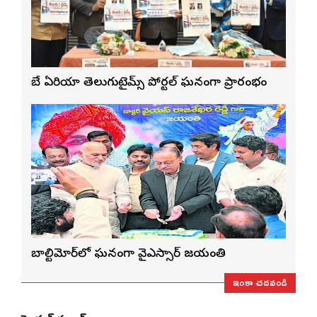
బే ఏరియా తెలుగుటైమ్స్ పోర్టల్ ఘనంగా ప్రారంభం
బాల్టిమోర్‌లో ఘనంగా వైఎస్సార్‌ జయంతి
ఇంకా చదవండి