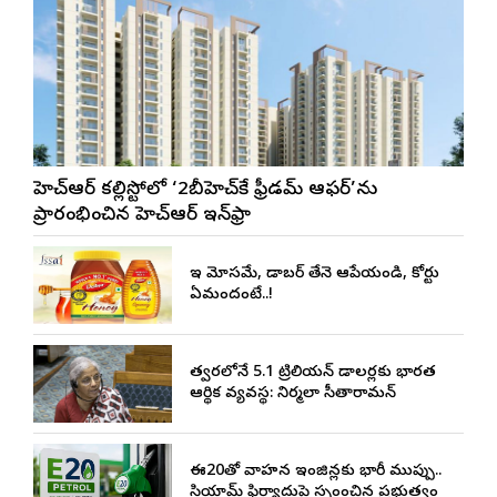
జీహెచ్ఆర్ కల్లిస్టోలో ‘2బీహెచ్‌కే ఫ్రీడమ్ ఆఫర్’ను
ప్రారంభించిన జీహెచ్ఆర్ ఇన్‌ఫ్రా
ఇది మోసమే, డాబర్‌ తేనె ఆపేయండి, కోర్టు
ఏమందంటే..!
త్వరలోనే 5.1 ట్రిలియన్ డాలర్లకు భారత
ఆర్థిక వ్యవస్థ: నిర్మలా సీతారామన్
ఈ20తో వాహన ఇంజిన్లకు భారీ ముప్పు..
సియామ్ ఫిర్యాదుపై స్పందించిన ప్రభుత్వం