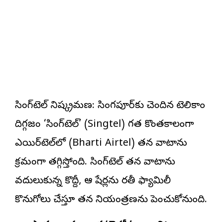
సింగ్‌టెల్ నిష్క్రమణ: సింగపూర్‌కు చెందిన టెలికాం
దిగ్గజం ‘సింగ్‌టెల్’ (Singtel) గత కొంతకాలంగా
ఎయిర్‌టెల్‌లో (Bharti Airtel) తన వాటాను
క్రమంగా తగ్గిస్తోంది. సింగ్‌టెల్ తన వాటాను
వదులుకున్న కొద్దీ, ఆ షేర్లను భారతీ ఫ్యామిలీ
కొనుగోలు చేస్తూ తన నియంత్రణను పెంచుకోనుంది.