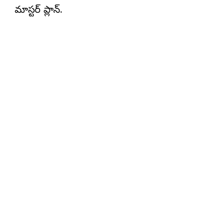
మాస్టర్ ప్లాన్.