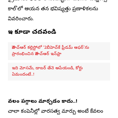
కాల్’లో ఆయన తన భవిష్యత్తు ప్రణాళికలను
వివరించారు.
ఇవి కూడా చదవండి
జీహెచ్ఆర్ కల్లిస్టోలో ‘2బీహెచ్‌కే ఫ్రీడమ్ ఆఫర్’ను
ప్రారంభించిన జీహెచ్ఆర్ ఇన్‌ఫ్రా
ఇది మోసమే, డాబర్‌ తేనె ఆపేయండి, కోర్టు
ఏమందంటే..!
కేవలం పగ్గాలు మార్చడం కాదు..!
చాలా కంపెనీల్లో వారసత్వ మార్పు అంటే కేవలం