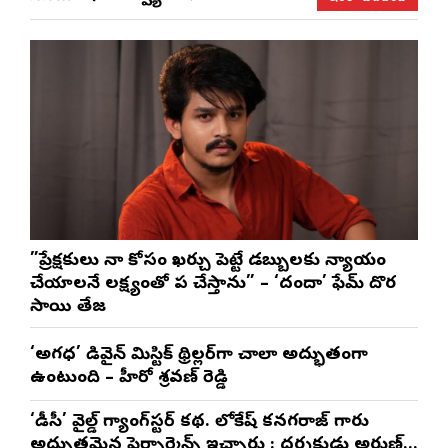
”ప్రేక్షకులు నా కోసం ఖర్చు పెట్టే డబ్బులకు న్యాయం
చేయాలనే లక్ష్యంతో పని చేస్తాను” – ‘దందా’ ఫేమ్ దొర
సాయి తేజ
‘అగధ’ డివైన్ మిస్టిక్ థ్రిల్లర్‌గా చాలా అద్భుతంగా
ఉంటుంది – హీరో శ్రవణ్ రెడ్డి
‘డీసీ’ వైల్డ్ గ్యాంగ్‌స్టర్ కథ. లోకేష్ కనగరాజ్ గారు
అద్భుతమైన పెర్ఫార్మెన్స్ ఇచ్చారు : దర్శకుడు అరుణ్