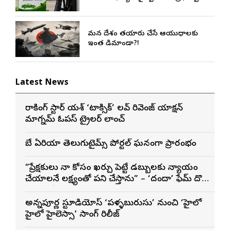
మన దేశం తయారు చేసే ఆయుధాలకు
ఇంత డిమాండా?!
Latest News
రాకింగ్ స్టార్ యశ్ ‘టాక్సిక్’ లవ్ రివెంజ్ యాక్షన్
మాగ్నమ్ ఓపస్‌ ట్రైలర్ లాంచ్
బే ఏరియా తెలుగుటైమ్స్ పోర్టల్ ఘనంగా ప్రారంభం
”ప్రేక్షకులు నా కోసం ఖర్చు పెట్టే డబ్బులకు న్యాయం
చేయాలనే లక్ష్యంతో పని చేస్తాను” – ‘దందా’ ఫేమ్ దొర
సాయి తేజ
అన్నపూర్ణ స్టూడియోస్ ‘పళ్ళబురుసు’ నుంచి ‘హైలో
హైలో హైలెస్సా’ సాంగ్ రిలీజ్