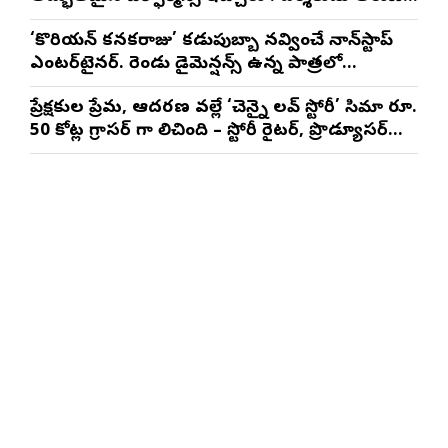
మాథేశ్వరన్
‘కొరియన్ కనకరాజు’ కడుపుబ్బా నవ్వించే నాన్‌స్టాప్
ఎంటర్‌టైనర్. రెండు డైమెన్షన్స్ ఉన్న పాత్రలో
నటించడం చాలా సంతృప్తినిచ్చింది : వరుణ్ తేజ్
ప్రేక్షకుల ప్రేమ, ఆదరణ వల్లే ‘చెన్నై లవ్ స్టోరీ’ సినిమా రూ.
50 కోట్ల గ్రాసర్ గా నిలిచింది – స్టోరీ రైటర్, ప్రొడ్యూసర్
సాయి రాజేష్