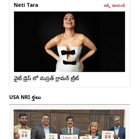
అన్నీ చూడండి
Neti Tara
వైట్ డ్రెస్ లో నుస్ర‌త్ గ్లామ‌ర్ ట్రీట్
USA NRI వార్తలు