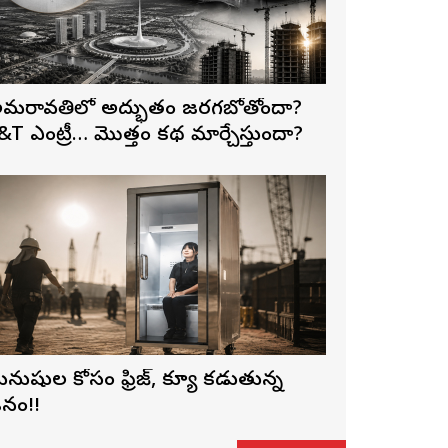
మరావతిలో అద్భుతం జరగబోతోందా?
&T ఎంట్రీ… మొత్తం కథ మార్చేస్తుందా?
నుషుల కోసం ఫ్రిజ్, క్యూ కడుతున్న
నం!!