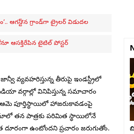
’.. ఆగస్ట్ 7న గ్రాండ్‌గా ట్రైలర్ విడుదల
ూ ఆసక్తిరేపిన టైటిల్ పోస్టర్
N
్వీ వ్యవహరిస్తున్న తీరుపై ఇండస్ట్రీలో
ీడియా వర్గాల్లో వినిపిస్తున్న సమాచారం
కు ఆమె పూర్తిస్థాయిలో హాజరుకావడంపై
ాలో తన పాత్రకు పరిమిత స్థాయిలోనే
ంత దూరంగా ఉంటోందని ప్రచారం జరుగుతోంది.
బ