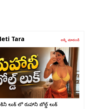
eti Tara
అన్నీ చూడండి
ికినీ లుక్ లో రుహానీ బోల్డ్ లుక్