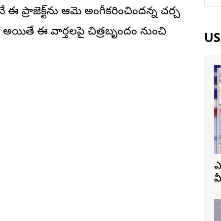
 ఈ ప్రాజెక్ట్‌ను ఆమె అంగీకరించిందన్న చర్చ
. అయితే ఈ వార్తలపై చిత్రబృందం నుంచి
USA
ఎ
వ
ప