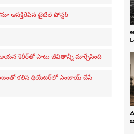
ూ ఆసక్తిరేపిన టైటిల్ పోస్టర్
అ
L
 ఆయన కెరీర్‌తో పాటు జీవితాన్నీ మార్చేసింది
ంబంతో కలిసి థియేటర్‌లో ఎంజాయ్ చేసే
మ
జ