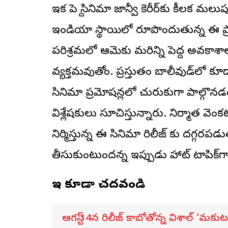
ఇక పెద్ది సినిమా జాన్వీ కెరీర్‌కు కీలక మలుప
ఇండియా స్థాయిలో రూపొందుతున్న ఈ ప్రాజె
పరిశ్రమలో ఆమెకు మరిన్ని పెద్ద అవక
వ్యక్తమవుతోంది. ప్రస్తుతం బాలీవుడ్‌లో
సినిమా ప్రమోషన్లలో చురుకుగా పాల్గొనడ
విశ్లేషకులు సూచిస్తున్నారు. నిర్మాత వె
నిర్మిస్తున్న ఈ సినిమా రిలీజ్ కు దగ్గరపడ
తీసుకుంటుందన్నది ఇప్పుడు హాట్ టాపిక్‌గా 
ఇవి కూడా చదవండి
ఆగస్ట్ 14న రిలీజ్ కాబోతోన్న విశాల్ ‘మకుటం