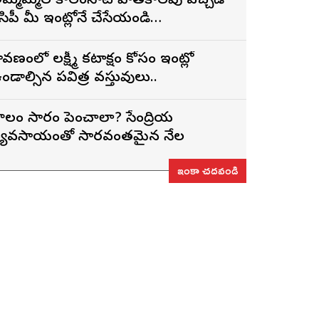
మ్మమ్మల కాలంనాటి పాతకాలపు పచ్చడి
ెసిపీ మీ ఇంట్లోనే చేసేయండి…
్రావణంలో లక్ష్మీ కటాక్షం కోసం ఇంట్లో
ండాల్సిన పవిత్ర వస్తువులు..
ొలం సారం పెంచాలా? సేంద్రియ
్యవసాయంతో సారవంతమైన నేల
ఇంకా చదవండి