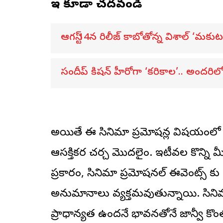
ఇవి కూడా చదవండి
ఆగస్ట్ 14న రిలీజ్ కాబోతోన్న విశాల్ ‘మకుటం
సందీప్ కిషన్ హీరోగా ‘కరికాల’.. అందరిలోన
అయితే ఈ సినిమా ప్రమోషన్ల విషయంలో జాన
ఆసక్తికర చర్చ మొదలైంది. ఇటీవల కొన్ని మ
ప్రకారం, సినిమా ప్ర‌మోష‌న‌ల్ ఈవెంట్స్ 
అనుమానాలు వ్యక్తమవుతున్నాయి. సినిమ
ప్రాధాన్యత ఉందనే భావనతోనే జాన్వీ కొ