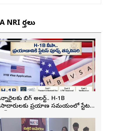
 NRI వార్తలు
న్నారైలకు బిగ్ అలర్ట్.. H-1B
ీసాదారులకు ప్రయాణ సమయంలో స్టేటస్
్రూఫ్స్ తప్పనిసరి..!