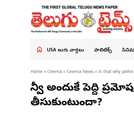
USA తెలుగు వార్తలు
పాలిటిక్స్
సినిమ
Home
»
Cinema
»
Cinema News
» Is that why janhvi 
జాన్వీ అందుకే పెద్ది ప్ర‌మోష
తీసుకుంటుందా?