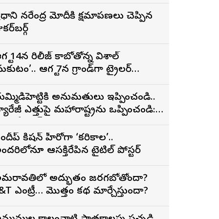
్రధాని నరేంద్ర మోదీకి క్షమాపణలు చెప్పిన
కర్‌బర్గ్
గస్ట్ 14న రిలీజ్ కాబోతోన్న విశాల్
మకుటం’.. ఆగస్ట్ 7న గ్రాండ్‌గా ట్రైలర్
ిడుదల
ుమ్మిడిహెట్టికి అనుమ‌తులు ఇప్పించండి..
్యారేజీ ఎత్తుపై మ‌హారాష్ట్రను ఒప్పించండి:
ీఎం రేవంత్ రెడ్డి
ందీప్ కిషన్ హీరోగా ‘కరికాల’..
ందరిలోనూ ఆసక్తిరేపిన టైటిల్ పోస్టర్
మరావతిలో అద్భుతం జరగబోతోందా?
&T ఎంట్రీ… మొత్తం కథ మార్చేస్తుందా?