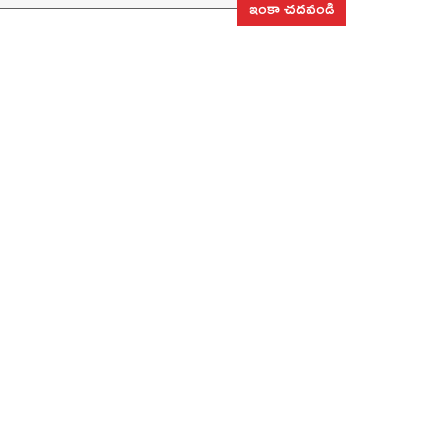
ఇంకా చదవండి