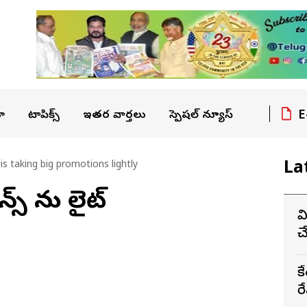
E
ా
టాపిక్స్
ఇతర వార్తలు
స్పెషల్ న్యూస్
La
is taking big promotions lightly
‌న్స్ ను లైట్
వ
చ
క
రే