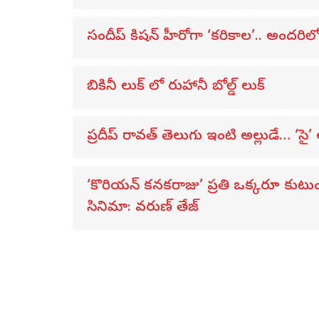
సందీప్ కిషన్ హీరోగా ‘కరికాల’.. అందరిలోన
బికినీ లుక్ లో రుహానీ బోల్డ్ లుక్
ప్రదీప్ రావత్ తెలుగు ఇంటి అల్లుడే… ‘సై’
‘కొరియన్ కనకరాజు’ ప్రతి ఒక్కరూ కుటు
సినిమా: వరుణ్ తేజ్