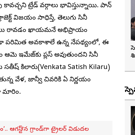
ు కావచ్చని ట్రేడ్ వర్గాలు భావిస్తున్నాయి. పాన్
క్ట్ విజయం సాధిస్తే, తెలుగు సినీ
ాశాలు రావడం ఖాయమనే అభిప్రాయం
 కూడా పరిమిత అవకాశాలే ఉన్న నేపథ్యంలో, ఈ
స
ం ఆమె ఇమేజ్‌కు ప్లస్ అవుతుందని సినీ
శ
ంక‌ట స‌తీష్ కిలారు(Venkata Satish Kilaru)
ుతున్న వేళ, జాన్వీ చివరికి ఏ నిర్ణయం
స్ప
మారింది.
’.. ఆగస్ట్ 7న గ్రాండ్‌గా ట్రైలర్ విడుదల