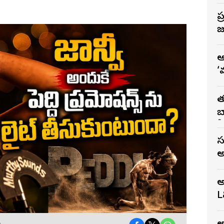
ప
జు
ఆ
‘
వ
త
బ
స
స
అ
అ
L