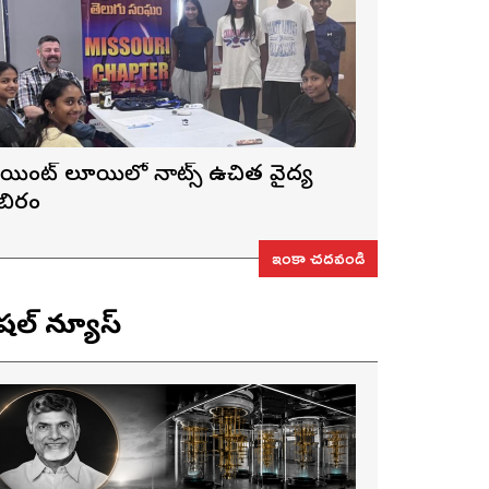
ెయింట్ లూయిస్‌లో నాట్స్ ఉచిత వైద్య
ిబిరం
ఇంకా చదవండి
ెషల్ న్యూస్