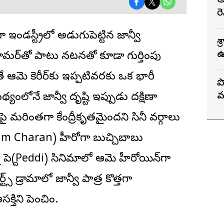
అ
T
ర
ా ఇండస్ట్రీలో అడుగుపెట్టిన
జాన్వీ
శ
ఉ
్లామర్‌తో పాటు నటనతో కూడా గుర్తింపు
తే ఆమె కెరీర్‌కు ఇప్పటివరకు ఒక భారీ
ప
వ
యంలోనే జాన్వీ దృష్టి ఇప్పుడు దక్షిణాది
పై మరింతగా కేంద్రీకృతమైందని సినీ వర్గాలు
(Ram Charan) హీరోగా బుచ్చిబాబు
 పెద్ది(Peddi) సినిమాలో ఆమె హీరోయిన్‌గా
ట్స్ డ్రామాలో జాన్వీ పాత్ర కొత్తగా
్తిని పెంచింది.