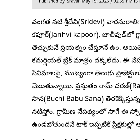
Published By: Sravani
May 15, 2026 / 02:55 PM IS
దివంగత నటి శ్రీదేవి(Sridevi) వారసురాలిగ
క‌పూర్
(Janhvi kapoor), బాలీవుడ్‌లో గ
తెచ్చుకునే ప్రయత్నం చేస్తూనే ఉంది. అయి
కమర్షియల్ బ్రేక్ మాత్రం దక్కలేదు. ఈ నేపథ్
సినిమాలపై, ముఖ్యంగా తెలుగు ప్రాజెక్టుల
చెబుతున్నాయి. ప్రస్తుతం రామ్ చ‌ర‌ణ్
సాన‌(Buchi Babu Sana) తెరకెక్కిస్తున్న
నటిస్తోంది. గ్రామీణ నేపథ్యంలో సాగే ఈ స్పోర్
ఉండబోతుందనే టాక్ ఇప్పటికే ప్రేక్షకుల్లో ఆసక