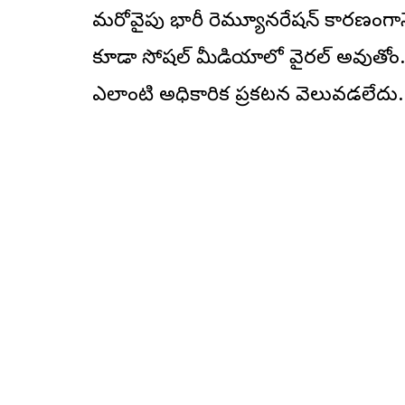
మరోవైపు భారీ రెమ్యూన‌రేష‌న్ కారణంగానే
కూడా సోషల్ మీడియాలో వైరల్ అవుతోంది
ఎలాంటి అధికారిక ప్రకటన వెలువడలేదు.