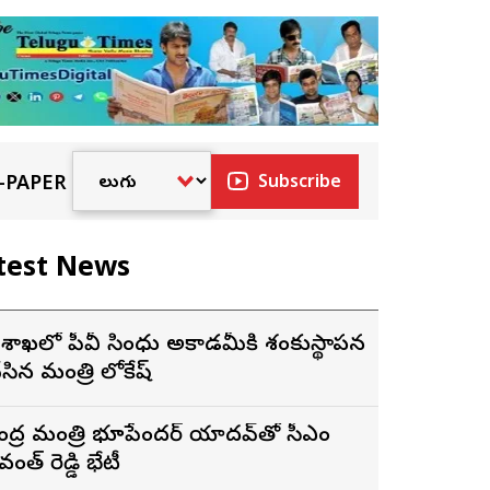
-PAPER
Subscribe
test News
ిశాఖలో పీవీ సింధు అకాడమీకి శంకుస్థాపన
ేసిన మంత్రి లోకేష్
ేంద్ర మంత్రి భూపేందర్ యాదవ్‌తో సీఎం
వంత్ రెడ్డి భేటీ