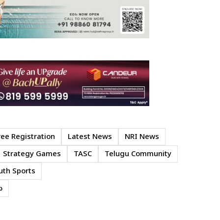
ree Registration
Latest News
NRI News
Strategy Games
TASC
Telugu Community
uth Sports
ు