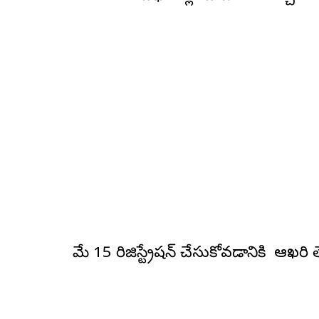
మే 15 రిజిస్ట్రేషన్ చేసుకోవడానికి ఆఖరి త