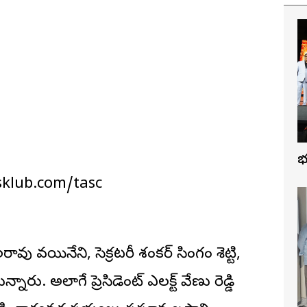
వ
hessklub.com/tasc
ు వయినేని, సెక్రటరీ శంకర్ సింగం శెట్టి,
నారు. అలాగే ప్రెసిడెంట్ ఎలక్ట్ వేణు రెడ్డి