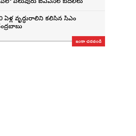
పీలో పలువురు ఐఏఎస్‌ల బదిలీలు
0 ఏళ్ల వృద్ధురాలిని కలిసిన సీఎం
ంద్రబాబు
ఇంకా చదవండి