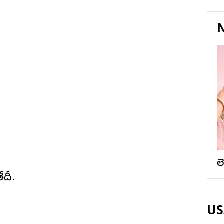
N
ల
ేదీ.
USA