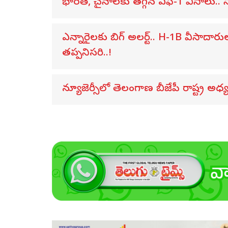
భారత్, చైనాలకు తగ్గిన ఎఫ్-1 వీసాలు.. స
ఎన్నారైలకు బిగ్ అలర్ట్.. H-1B వీసాదార
తప్పనిసరి..!
న్యూజెర్సీలో తెలంగాణ బీజేపీ రాష్ట్ర అ