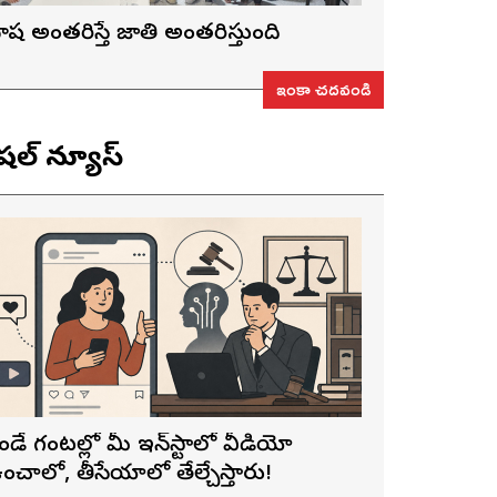
ాష అంతరిస్తే జాతి అంతరిస్తుంది
ఇంకా చదవండి
ెషల్ న్యూస్
ెండే గంటల్లో మీ ఇన్‌స్టాలో వీడియో
ంచాలో, తీసేయాలో తేల్చేస్తారు!