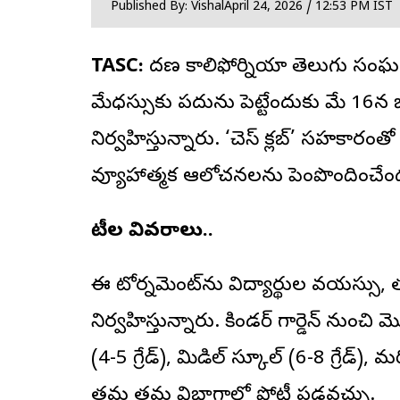
Published By: Vishal
April 24, 2026 / 12:53 PM IST
TASC:
దక్షిణ కాలిఫోర్నియా
తెలుగు సంఘ
మేధస్సుకు పదును పెట్టేందుకు మే 16న భార
నిర్వహిస్తున్నారు. ‘చెస్ క్లబ్’ సహకారంతో
వ్యూహాత్మక ఆలోచనలను పెంపొందించేందు
పోటీల వివరాలు..
ఈ టోర్నమెంట్‌ను విద్యార్థుల వయస్స
నిర్వహిస్తున్నారు. కిండర్ గార్డెన్ నుంచి 
(4-5 గ్రేడ్), మిడిల్ స్కూల్ (6-8 గ్రేడ్), 
తమ తమ విభాగాల్లో పోటీ పడవచ్చు.