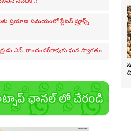
ీఐఎస్ నివేదిక..!
ులకు ప్రయాణ సమయంలో స్టేటస్ ప్రూఫ్స్
ధ్యక్షుడు ఎన్. రాంచందర్‌రావుకు ఘన స్వాగతం
స
చ