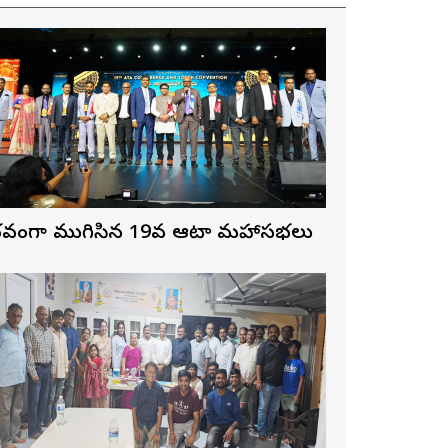
ైభవంగా ముగిసిన 19వ ఆటా మహాసభలు