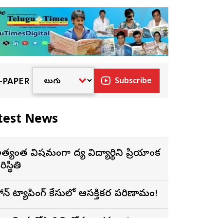
-PAPER
Subscribe
test News
త్యంత విషమంగా వైద్య విద్యార్థిని ప్రియాంక
ిస్థితి
ోన్ ట్యాపింగ్ కేసులో ఆసక్తికర పరిణామం!