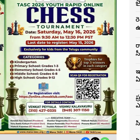
హ
ర
ఉ
ర
స
ఇ
ఏ
ప
ఎ
స