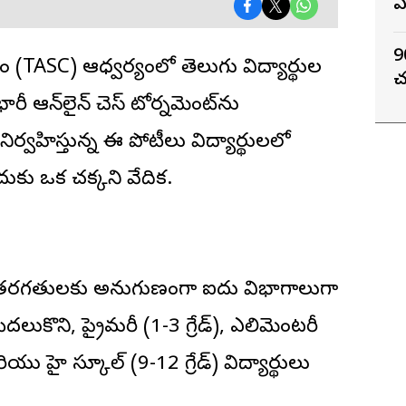
ఏ
9
ం
(TASC) ఆధ్వర్యంలో తెలుగు విద్యార్థుల
చ
ీ ఆన్‌లైన్ చెస్ టోర్నమెంట్‌ను
 నిర్వహిస్తున్న ఈ పోటీలు విద్యార్థులలో
కు ఒక చక్కని వేదిక.
ు, తరగతులకు అనుగుణంగా ఐదు విభాగాలుగా
మొదలుకొని, ప్రైమరీ (1-3 గ్రేడ్), ఎలిమెంటరీ
మరియు హై స్కూల్ (9-12 గ్రేడ్) విద్యార్థులు