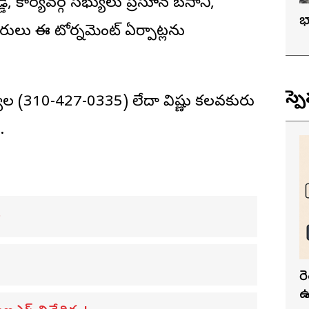
ెడ్డి, కార్యవర్గ సభ్యులు ప్రసూన బసాని,
భ
ులు ఈ టోర్నమెంట్ ఏర్పాట్లను
స్ప
ల (310-427-0335) లేదా విష్ణు కలవకురు
.
ు
ర
ఉ