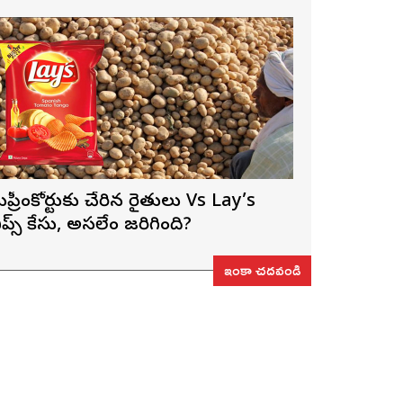
ుప్రీంకోర్టుకు చేరిన రైతులు Vs Lay’s
ిప్స్‌ కేసు, అసలేం జరిగింది?
ఇంకా చదవండి