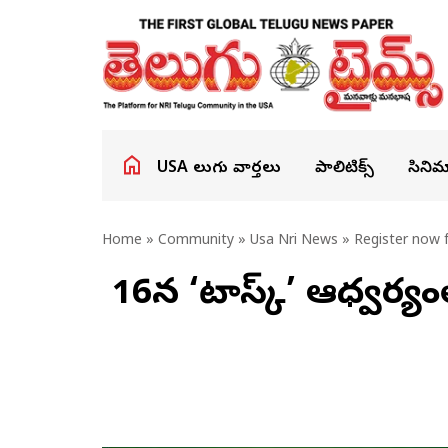
USA తెలుగు వార్తలు
పాలిటిక్స్
సినిమ
Home
»
Community
»
Usa Nri News
» Register now f
మే 16న ‘టాస్క్’ ఆధ్వర్య