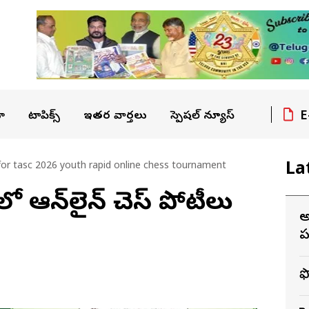
E
ా
టాపిక్స్
ఇతర వార్తలు
స్పెషల్ న్యూస్
La
or tasc 2026 youth rapid online chess tournament
ంలో ఆన్‌లైన్ చెస్ పోటీలు
అ
పర
ఫ