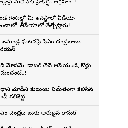
ైడ్రాపై మరోసారి హైకోర్టు ఆగ్రహం..!
ెండే గంటల్లో మీ ఇన్‌స్టాలో వీడియో
ంచాలో, తీసేయాలో తేల్చేస్తారు!
ాజమండ్రి ఘటనపై సీఎం చంద్రబాబు
ీరియస్
ది మోసమే, డాబర్‌ తేనె ఆపేయండి, కోర్టు
మందంటే..!
్రధాని మోదీని కుటుంబ సమేతంగా కలిసిన
ంపీ కలిశెట్టి
ీఎం చంద్రబాబుకు అరుదైన కానుక