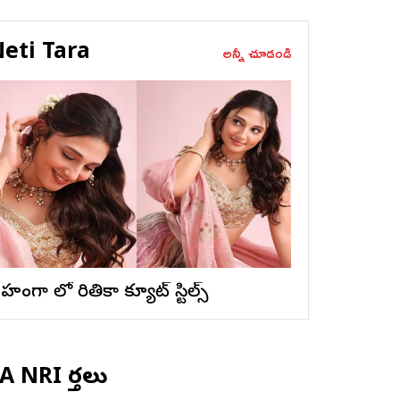
eti Tara
అన్నీ చూడండి
ెహంగా లో రితికా క్యూట్ స్టిల్స్
 NRI వార్తలు