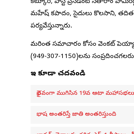
కట్కూరి, పాస్ట్ ప్రెసిడెంట్ సీతారాం పామిర
మహేష్ కపాదం, సైదులు కొలసాని, తదితర
పర్యవేక్షిస్తున్నారు.
మరింత సమాచారం కోసం వెంకట్ పెయ్యా
(949-307-1150)లను సంప్రదించగలరు
ఇవి కూడా చదవండి
వైభవంగా ముగిసిన 19వ ఆటా మహాసభల
భాష అంతరిస్తే జాతి అంతరిస్తుంది