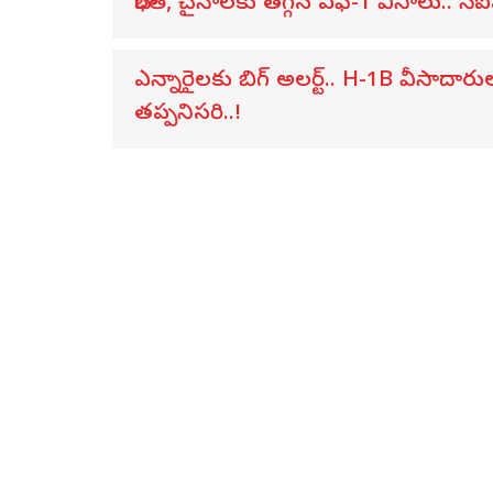
భారత్, చైనాలకు తగ్గిన ఎఫ్-1 వీసాలు.. సీఐ
ఎన్నారైలకు బిగ్ అలర్ట్.. H-1B వీసాదార
తప్పనిసరి..!