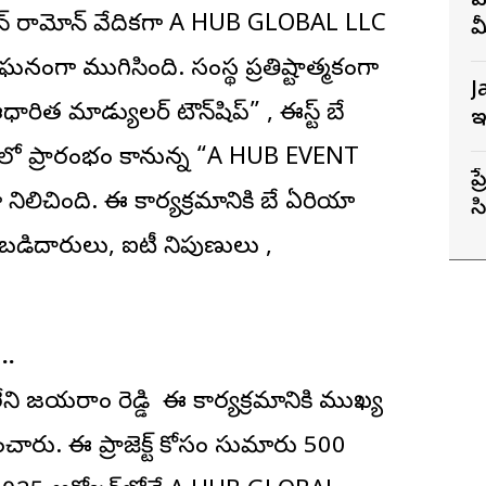
వ
ాన్ రామోన్ వేదికగా A HUB GLOBAL LLC
మ
 ఘనంగా ముగిసింది. సంస్థ ప్రతిష్టాత్మకంగా
J
ఆధారిత మాడ్యులర్ టౌన్‌షిప్” , ఈస్ట్ బే
ఇ
్వరలో ప్రారంభం కానున్న “A HUB EVENT
ప
నిలిచింది. ఈ కార్యక్రమానికి బే ఏరియా
స
స
బడిదారులు, ఐటీ నిపుణులు ,
..
ఐలేని జయరాం రెడ్డి ఈ కార్యక్రమానికి ముఖ్య
ివరించారు. ఈ ప్రాజెక్ట్ కోసం సుమారు 500