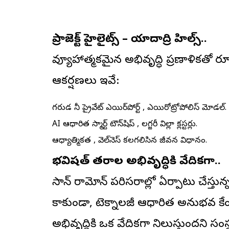
ప్రాజెక్ట్ హైలైట్స్ – యాదాద్రి హిల్స్..
వ్యూహాత్మకమైన అభివృద్ధి ప్రణాళికతో రూ
ఆకర్షణలు ఇవే:
గరుడ మినీ ప్రైవేట్ ఎయిర్‌పోర్ట్ , ఎయిరోట్రోపోలిస్ మోడల్.
AI ఆధారిత స్మార్ట్ టౌన్‌షిప్ , లగ్జరీ విల్లా క్లస్టర్లు.
ఆధ్యాత్మికత , వెల్‌నెస్‌ కలగలిసిన జీవన విధానం.
భవిష్యత్ తరాల అభివృద్ధికి వేదికగా..
సాన్ రామోన్ పరిసరాల్లో ఏర్పాటు చేస్తు
కాకుండా, టెక్నాలజీ ఆధారిత అనుభవ కేంద
అభివృద్ధికి ఒక వేదికగా నిలుస్తుందని సంస్థ 