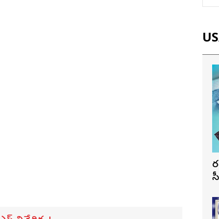
USA
భ
స