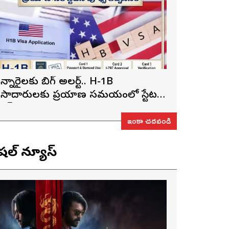
న్నారైలకు బిగ్ అలర్ట్.. H-1B
ీసాదారులకు ప్రయాణ సమయంలో స్టేటస్
్రూఫ్స్ తప్పనిసరి..!
ఇంకా చదవండి
ెషల్ న్యూస్