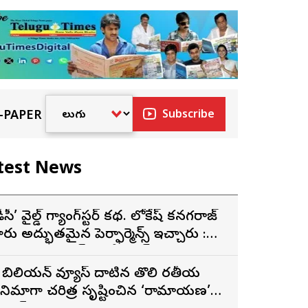
-PAPER
Subscribe
test News
డీసీ’ వైల్డ్ గ్యాంగ్‌స్టర్ కథ. లోకేష్ కనగరాజ్
ారు అద్భుతమైన పెర్ఫార్మెన్స్ ఇచ్చారు :
ర్శకుడు అరుణ్ మాథేశ్వరన్
 బిలియన్ వ్యూస్ దాటిన తొలి భారతీయ
ినిమాగా చరిత్ర సృష్టించిన ‘రామాయణ’