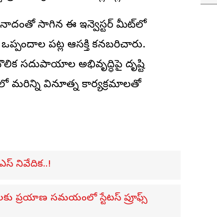
దంతో సాగిన ఈ ఇన్వెస్టర్ మీట్‌లో
ఒప్పందాల పట్ల ఆసక్తి కనబరిచారు.
ౌలిక సదుపాయాల అభివృద్ధిపై దృష్టి
 మరిన్ని వినూత్న కార్యక్రమాలతో
ఎస్ నివేదిక..!
ులకు ప్రయాణ సమయంలో స్టేటస్ ప్రూఫ్స్