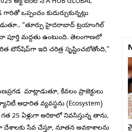
25 అక్టోబర్‌లోనే A HUB GLOBAL
డ గారితో ఒప్పందం కుదుర్చుకున్నట్లు
ుతూ.. “తూర్పు హైదరాబాద్ ట్రయాంగిల్
ు నా పూర్తి మద్దతు ఉంటుంది. తెలంగాణలో
N
 టౌన్‌షిప్‌గా ఇది చరిత్ర సృష్టించబోతోంది,”
ణప్రగడ మాట్లాడుతూ, కేవలం ప్రాజెక్టులు
యూనిటీ ఆధారిత వ్యవస్థను (Ecosystem)
గత 25 ఏళ్లుగా అమెరికాలో నివసిస్తున్న తాను,
వ
కా దేశాలకు సేవ చేస్తూ, నూతన అవకాశాలను