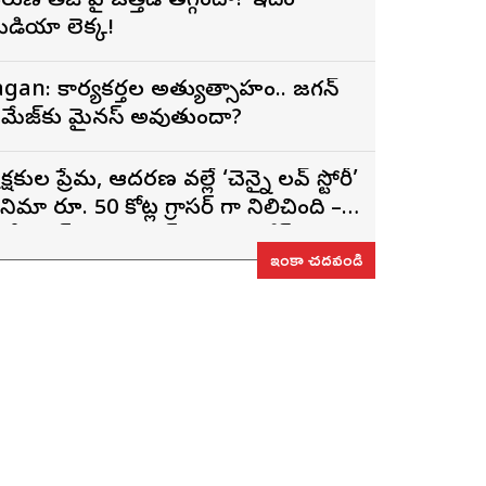
రుణ్ తేజ్‌ పై ఒత్తిడి తగ్గిందా? ఇదేం
ీడియా లెక్క!
agan: కార్యకర్తల అత్యుత్సాహం.. జగన్
మేజ్‌కు మైనస్ అవుతుందా?
్రేక్షకుల ప్రేమ, ఆదరణ వల్లే ‘చెన్నై లవ్ స్టోరీ’
ినిమా రూ. 50 కోట్ల గ్రాసర్ గా నిలిచింది –
్టోరీ రైటర్, ప్రొడ్యూసర్ సాయి రాజేష్
ఇంకా చదవండి