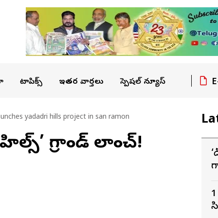
E
ా
టాపిక్స్
ఇతర వార్తలు
స్పెషల్ న్యూస్
La
aunches yadadri hills project in san ramon
హిల్స్’ గ్రాండ్ లాంచ్!
‘
గ
ద
1
స