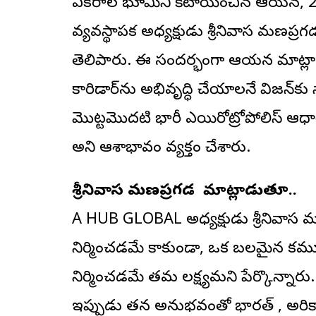
ఎకరాల భూమిని కేటాయించిన ఆయన, 20
వ్యవస్థాపక అధ్యక్షుడు శ్రీనివాస మణప్రగ
తెలిపారు. ఈ సందర్భంగా ఆయన మాట్లాడ
కారిడార్‌ను అభివృద్ధి చేయాలనే విజన్‌క
మొట్టమొదటి భారీ ఎయిరోట్రోపోలిస్ ఆధారిత
అని ఆశాభావం వ్యక్తం చేశారు.
శ్రీనివాస మణప్రగడ మాట్లాడుతూ..
A HUB GLOBAL అధ్యక్షుడు శ్రీనివాస మ
నిర్మించడమే కాకుండా, ఒక బలమైన కమ్
నిర్మించడమే తమ లక్ష్యమని పేర్కొన్నారు. 
ఇప్పుడు తన అనుభవంతో భారత్ , అమెరి