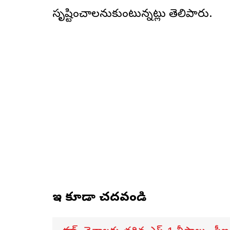
సృష్టించాలనుకుంటున్నట్లు తెలిపారు.
ఇవి కూడా చదవండి