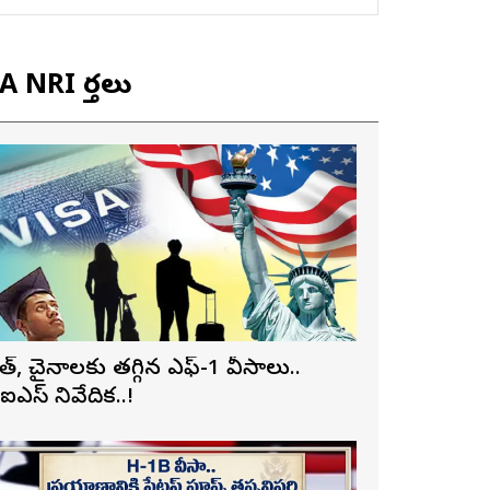
 NRI వార్తలు
ారత్, చైనాలకు తగ్గిన ఎఫ్-1 వీసాలు..
ీఐఎస్ నివేదిక..!