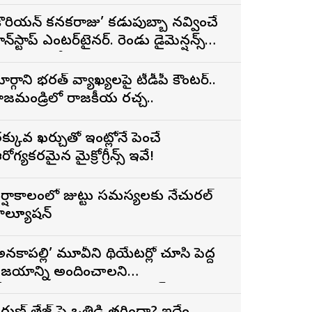
్రైలర్
కొరియన్ కనకరాజు’ కడుపుబ్బా నవ్వించే
ాన్‌స్టాప్ ఎంటర్‌టైనర్. రెండు డైమెన్షన్స్
న్న పాత్రలో నటించడం చాలా
ంతృప్తినిచ్చింది : వరుణ్ తేజ్
ార్గాని భరత్ వ్యాఖ్యలపై టీడీపీ కౌంటర్..
ాజమండ్రిలో రాజకీయ రచ్చ..
క్కువ ఖర్చుతో ఇంట్లోనే పెంచే
రోగ్యకరమైన మైక్రోగ్రీన్స్ ఇవే!
ర్షాకాలంలో జుట్టు సమస్యలకు నేచురల్
ొల్యూషన్
అనకాపల్లి’ మూవీని థియేటర్లో చూసి పెద్ద
ిజయాన్ని అందించాలని
ోరుకుంటున్నాను.. సోనూ సూద్