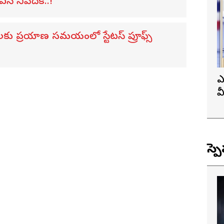
ఎస్ నివేదిక..!
ులకు ప్రయాణ సమయంలో స్టేటస్ ప్రూఫ్స్
ఎ
వ
ప
స్ప