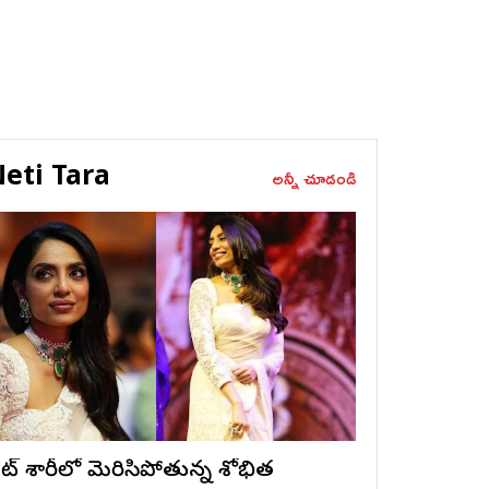
eti Tara
అన్నీ చూడండి
ైట్ శారీలో మెరిసిపోతున్న శోభిత