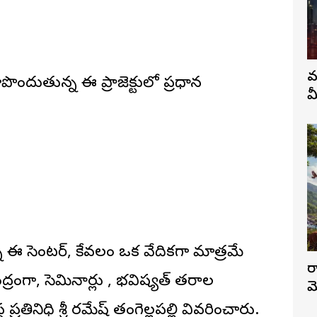
వ
పొందుతున్న ఈ ప్రాజెక్టులో ప్రధాన
మ
న్న ఈ సెంటర్, కేవలం ఒక వేదికగా మాత్రమే
ర
్రంగా, సెమినార్లు , భవిష్యత్ తరాల
మ
ప్రతినిధి శ్రీ రమేష్ తంగెల్లపల్లి వివరించారు.