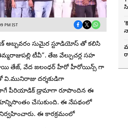
1
స
ట
‘
:09 PM IST
న
ఉ
ిరణ్ అబ్బవరం సుమైర స్టూడియోస్ తో కలిసి
స
మ
ర
“తిమ్మరాజుపల్లి టీవీ”. తేజ వేల్పుచర్ల సహ
ాయి తేజ్, వేద జలంధర్ హీరో హీరోయిన్స్ గా
తో వి.మునిరాజు దర్శకుడిగా
 సాగే పీరియాడిక్ డ్రామాగా రూపొందిన ఈ
యాన్నిసొంతం చేసుకుంది. ఈ నేపథ్యంలో
నిర్వహించారు. ఈ కార్యక్రమంలో