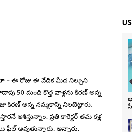
USA
తూ
– ఈ రోజు ఈ వేదిక మీద నిల్చుని
దాపు 50 మంది కొత్త వాళ్లను కిరణ్ అన్న
భ
జు కిరణ్ అన్న నమ్మకాన్ని నిలబెట్టారు.
స
రనే ఆశిస్తున్నాం. ప్రతి క్యారెక్టర్ తమ కళ్ల
ు ఫీల్ అవుతున్నారు. అన్నారు.