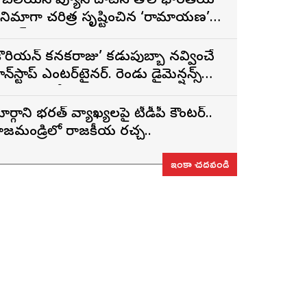
 బిలియన్ వ్యూస్ దాటిన తొలి భారతీయ
ినిమాగా చరిత్ర సృష్టించిన ‘రామాయణ’
్రైలర్
కొరియన్ కనకరాజు’ కడుపుబ్బా నవ్వించే
ాన్‌స్టాప్ ఎంటర్‌టైనర్. రెండు డైమెన్షన్స్
న్న పాత్రలో నటించడం చాలా
ంతృప్తినిచ్చింది : వరుణ్ తేజ్
ార్గాని భరత్ వ్యాఖ్యలపై టీడీపీ కౌంటర్..
ాజమండ్రిలో రాజకీయ రచ్చ..
ఇంకా చదవండి