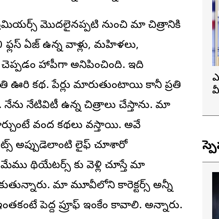
రీమియర్స్ మొదలైనప్పటి నుంచి మా చిత్రానికి
ఫ్లస్ ఏజ్ ఉన్న వాళ్లు, మహిళలు,
ెప్పడం హ్యాపీగా అనిపించింది. ఇది
ఎ
రతి ఊరి కథ. పేర్లు మారుతుంటాయి కానీ ప్రతి
వ
ప
నేను నేటివిటీ ఉన్న చిత్రాలు చేస్తాను. మా
కూర్చుంటే వంద కథలు వస్తాయి. అవే
స్ప
ెంట్స్ అప్పుడెలాంటి లైఫ్ చూశారో
 మేము థియేటర్స్ కు వెళ్లి చూస్తే మా
కుతున్నారు. మా మూవీలోని క్యారెక్టర్స్ అన్నీ
 ఇంతకంటే పెద్ద ప్రూఫ్ ఇంకేం కావాలి. అన్నారు.