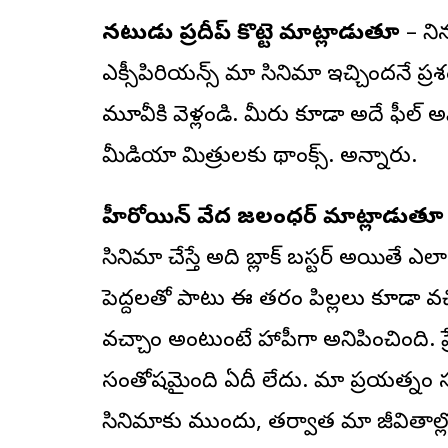
నటుడు ప్రదీప్ కొట్టె మాట్లాడుతూ
– ని
ఎక్సీపిరియన్స్ మా సినిమా ఇచ్చిందనే ప్
మూవీకి వెళ్లండి. మీరు కూడా అదే ఫీల్ అవ
మీడియా మిత్రులకు థ్యాంక్స్. అన్నారు.
హీరోయిన్ వేద జలంధర్ మాట్లాడుతూ
సినిమా చేస్తే అది బ్లాక్ బస్టర్ అయితే
పెద్దలతో పాటు ఈ తరం పిల్లలు కూడా వచ
వచ్చాం అంటుంటే హ్యాపీగా అనిపించింది. ప్రే
సంతోషమైంది ఏదీ లేదు. మా ప్రయత్నం సక
సినిమాకు ముందు, తర్వాత మా జీవితాల్ల