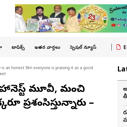
E
ా
టాపిక్స్
ఇతర వార్తలు
స్పెషల్ న్యూస్
La
 is an honest film everyone is praising it as a good
eet
క హానెస్ట్ మూవీ, మంచి
అ
త
్కరూ ప్రశంసిస్తున్నారు –
ర
మ