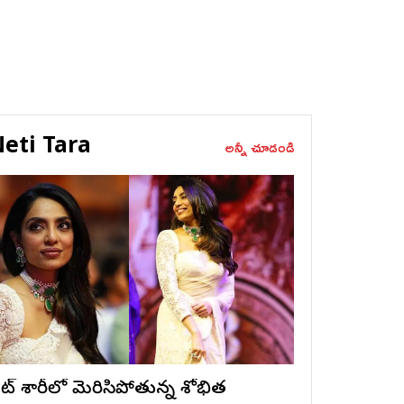
eti Tara
అన్నీ చూడండి
ైట్ శారీలో మెరిసిపోతున్న శోభిత