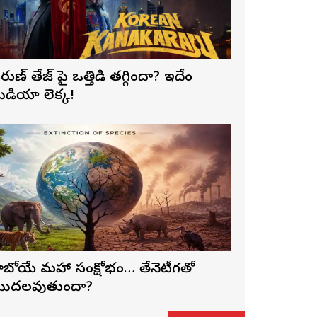
రుణ్ తేజ్‌ పై ఒత్తిడి తగ్గిందా? ఇదేం
ీడియా లెక్క!
ాబోయే మహా సంక్షోభం… తేనెటీగతో
ొదలవుతుందా?