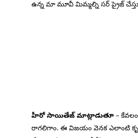
ఉన్న మా మూవీ మిమ్మల్ని సర్ ప్రైజ్ చేస్త
హీరో సాయితేజ్ మాట్లాడుతూ
– కేవలం 
రాగలిగాం. ఈ విజయం వెనక ఎలాంటి కృషి 