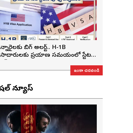
న్నారైలకు బిగ్ అలర్ట్.. H-1B
ీసాదారులకు ప్రయాణ సమయంలో స్టేటస్
్రూఫ్స్ తప్పనిసరి..!
ఇంకా చదవండి
ెషల్ న్యూస్