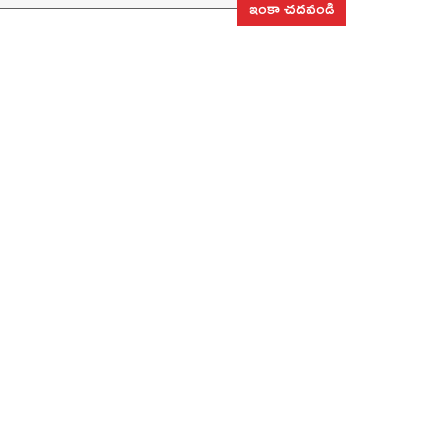
ఇంకా చదవండి