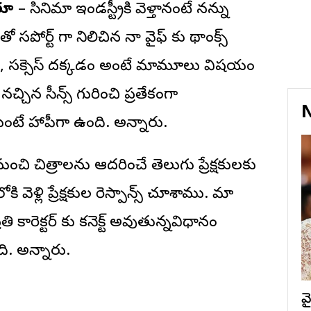
ుతూ
– సినిమా ఇండస్ట్రీకి వెళ్తానంటే నన్ను
సపోర్ట్ గా నిలిచిన నా వైఫ్ కు థ్యాంక్స్
నాం, సక్సెస్ దక్కడం అంటే మామూలు విషయం
ిన సీన్స్ గురించి ప్రత్యేకంగా
N
ంటే హ్యాపీగా ఉంది. అన్నారు.
ంచి చిత్రాలను ఆదరించే తెలుగు ప్రేక్షకులకు
ి వెళ్లి ప్రేక్షకుల రెస్పాన్స్ చూశాము. మా
ి క్యారెక్టర్ కు కనెక్ట్ అవుతున్నవిధానం
ది. అన్నారు.
వ