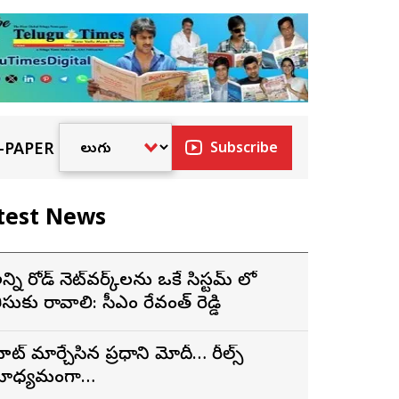
-PAPER
Subscribe
test News
న్ని రోడ్ నెట్‌వర్క్‌లను ఒకే సిస్టమ్ లో
ీసుకు రావాలి: సీఎం రేవంత్ రెడ్డి
ూట్ మార్చేసిన ప్రధాని మోదీ… రీల్స్
ాధ్యమంగానే…