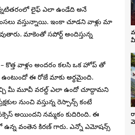
న్నటితరంలో లైఫ్ ఎలా ఉండేది అనే
రశంసలు వస్తున్నాయి. ఇంకా చూడని వాళ్లు మా
వ
ుతారు. మాకెంతో సపోర్ట్ అందిస్తున్న
మ
– కొత్త వాళ్లం అందరం కలసి ఒక హోప్ తో
 ఎలా ఉంటుందో ఈ రోజే మాకు అర్థమైంది.
్చి మీ మూవీ వరల్డ్ ఎలా ఉందో చూద్దామని
క్షకుల నుంచి వస్తున్న రెస్పాన్స్ కంటే
ర
్సెస్ అయ్యిందని నమ్మకం కుదిరింది. ఈ
మ
ో ఉన్న వంతెన కిరణ్ గారు. ఎన్నో ఎమోషన్స్