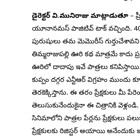
డైరెక్టర్ వి.మునిరాజు మాట్లాడుతూ
– ప్
యూనానమస్ పాజిటివ్ టాక్ వచ్చింది. 40 
పురుషులు తమ మెమొరీస్ గుర్తుచేశావని చ
తిమ్మరాజుపల్లి ఊరి కథ మాత్రమే కాదు ప్
ఊరిలో దాదాపు ఇవే పాత్రలు కనిపిస్తాయి. 
కుప్పం దగ్గర ఎన్టీఆర్ విగ్రహం ముందు 
తెరకెక్కిస్తాను. ఈ తరం ప్రేక్షకులు మీ పేర
తెలుసుకునేందుకైనా ఈ చిత్రానికి వెళ్లండి.
సినిమాలోని పాత్రల పేర్లను ప్రేక్షకులు పలు
ప్రేక్షకులకు రిజిస్టర్ అయ్యాయి అనేందుకు