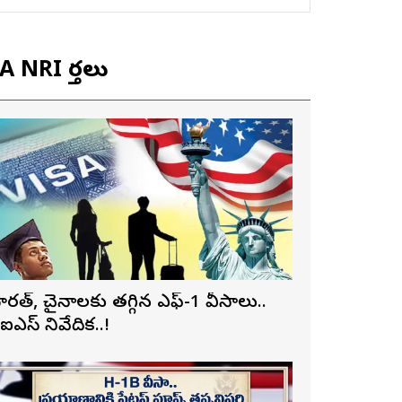
 NRI వార్తలు
ారత్, చైనాలకు తగ్గిన ఎఫ్-1 వీసాలు..
ీఐఎస్ నివేదిక..!