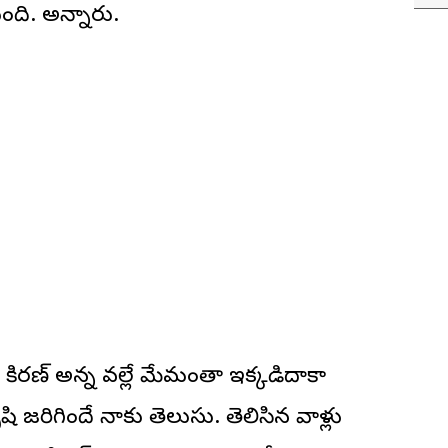
ుంది. అన్నారు.
కిరణ్ అన్న వల్లే మేమంతా ఇక్కడిదాకా
జరిగిందే నాకు తెలుసు. తెలిసిన వాళ్లు