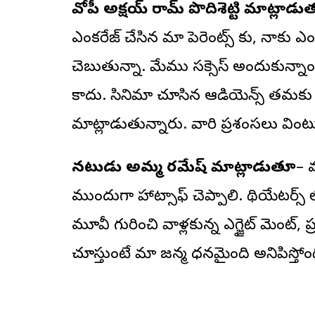
డీవోపీ అక్షయ్ రామ్ పొదిశెట్టి మాట్లాడ
ఎంకరేజ్ చేసిన మా పెరెంట్స్ కు, నాకు ఎంతో 
చెబుతున్నా. మేము సక్సెస్ అందుకున్
కాదు. సినిమా చూసిన ఆడియెన్స్ తమకు నచ్చ
మాట్లాడుతున్నారు. వారి ప్రశంసలు వింటు
నటుడు అమ్మ రమేష్ మాట్లాడుతూ
– మ
ముందుగా హ్యాట్సాఫ్ చెప్పాలి. థియేటర్స్ లోక
మూవీ గురించి వాళ్లకున్న ఎగ్జైట్ మెంట్, ప్రత
చూస్తుంటే మా జన్మ ధన్యమైంది అనిపిస్తోం