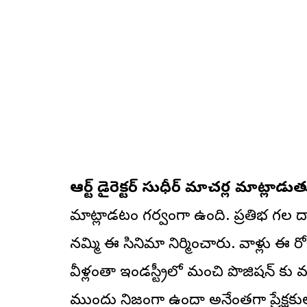
ఆర్ట్ డైరెక్టర్ సుధీర్ మాచర్ల మాట్లాడు
మాట్లాడటం గర్వంగా ఉంది. ప్రతిభ గల దా
నమ్మి ఈ సినిమా నిర్మించారు. వాళ్లు ఈ రో
వీళ్లంతా ఇండస్ట్రీలో మంచి పొజిషన్ కు వస్తా
ముందు నిజంగా ఉందా అనేంతగా ప్రేక్షకుల