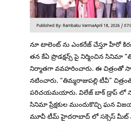
Published By: Rambabu Varma
April 18, 2026 / 07
న్యూ టాలెంట్ ను ఎంకరేజ్ చేస్తూ హీరో క
తన కేఏ ప్రొడక్షన్స్ పై నిర్మించిన సినిమా 
నిర్మాతగా వ్యవహరించారు. ఈ చిత్రంతో స
నటించారు. “తిమ్మరాజుపల్లి టీవీ” చిత్రం
పరిచయమయ్యారు. విలేజ్ బ్యాక్ డ్రాప్ లో
సినిమా ప్రేక్షకుల ముందుకొచ్చి ఘన విజ
మూవీ టీమ్ హైదరాబాద్ లో సక్సెస్ మీట్ 