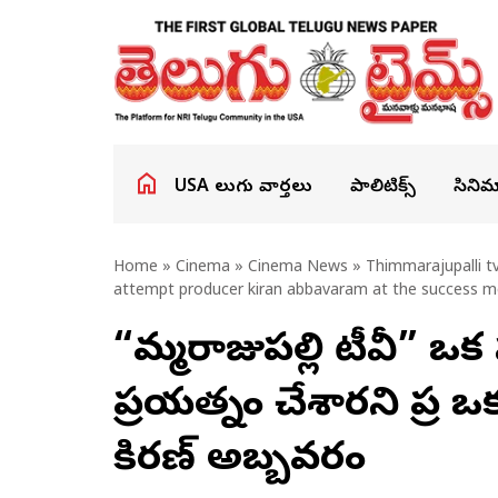
USA తెలుగు వార్తలు
పాలిటిక్స్
సినిమ
Home
»
Cinema
»
Cinema News
» Thimmarajupalli tv
attempt producer kiran abbavaram at the success m
“తిమ్మరాజుపల్లి టీవీ” ఒ
ప్రయత్నం చేశారని ప్రతి ఒక
కిరణ్ అబ్బవరం