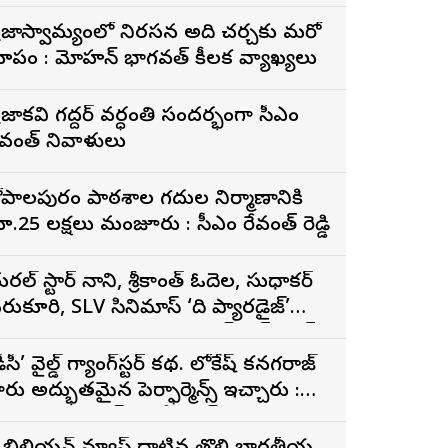
్రజాస్వామ్యంలో నిరసన అనేది చర్చకు మరో
ూపం : మోహన్ భాగవత్ కీలక వ్యాఖ్యలు
్రజాకవి గద్దర్‌ వర్ధంతి సందర్భంగా సీఎం
ేవంత్‌ నివాళులు
ోపాల‌పురం పాఠ‌శాల గ‌దుల నిర్మాణానికి
రూ.25 ల‌క్ష‌లు మంజూరు : సీఎం రేవంత్ రెడ్డి
ేచురల్ స్టార్ నాని, శ్రీకాంత్ ఓదెల, సుధాకర్
ెరుకూరి, SLV సినిమాస్ ‘ది ప్యారడైజ్’
ునుపెన్నడూ చూడని యాక్షన్ బ్లడ్ బాత్
ీజర్ రిలీజ్
డీసీ’ వైల్డ్ గ్యాంగ్‌స్టర్ కథ. లోకేష్ కనగరాజ్
ారు అద్భుతమైన పెర్ఫార్మెన్స్ ఇచ్చారు :
ర్శకుడు అరుణ్ మాథేశ్వరన్