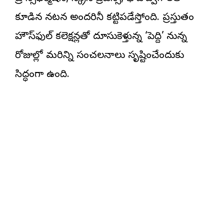
కూడిన నటన అందరినీ కట్టిపడేస్తోంది. ప్రస్తుతం
హౌస్‌ఫుల్ కలెక్షన్లతో దూసుకెళ్తున్న ‘పెద్ది’ రానున్న
రోజుల్లో మరిన్ని సంచలనాలు సృష్టించేందుకు
సిద్ధంగా ఉంది.