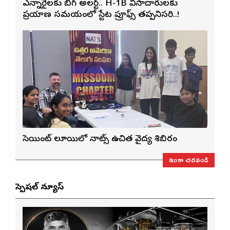
ఎన్నారైలకు బిగ్ అలర్ట్.. H-1B వీసాదారులకు
ప్రయాణ సమయంలో స్టేటస్ ప్రూఫ్స్ తప్పనిసరి..!
సెయింట్ లూయిస్‌లో నాట్స్ ఉచిత వైద్య శిబిరం
ఇంకా చదవండి
స్పెషల్ న్యూస్