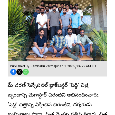
Published By: Rambabu Varma
June 13, 2026 / 06:29 AM IST
రామ్ చరణ్ సెన్సేషనల్ బ్లాక్‌బస్టర్ ‘పెద్ది’ చిత్ర
బృందాన్ని మెగాస్టార్ చిరంజీవి అభినందించారు.
‘పెద్ది’ చిత్రాన్ని వీక్షించిన చిరంజీవి, దర్శకుడు