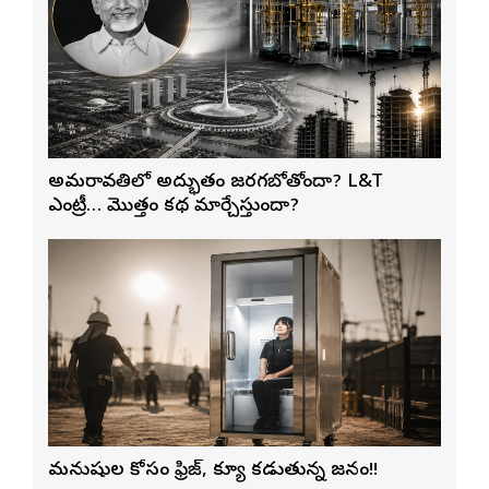
అమరావతిలో అద్భుతం జరగబోతోందా? L&T
ఎంట్రీ… మొత్తం కథ మార్చేస్తుందా?
మనుషుల కోసం ఫ్రిజ్, క్యూ కడుతున్న జనం!!