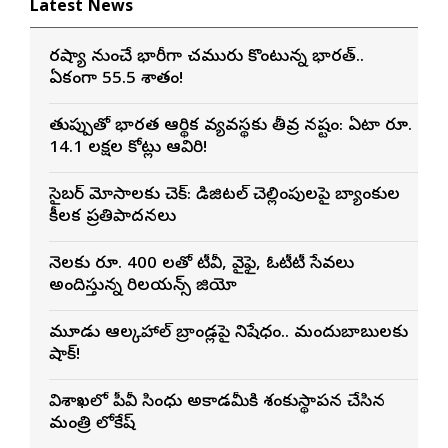
Latest News
రష్యా నుంచే భారీగా చమురు కొంటున్న భారత్..
ఏకంగా 55.5 శాతం!
తుప్పుతో భారత ఆర్థిక వ్యవస్థకు తీవ్ర నష్టం: ఏటా రూ.
14.1 లక్షల కోట్లు ఆవిరి!
సైబర్ మోసాలకు చెక్: డిజిటల్ చెల్లింపులపై బ్యాంకుల
కీలక ప్రతిపాదనలు
నెలకు రూ. 400 లతో టీవీ, వైఫై, ఓటీటీ సేవలు
అందిస్తున్న రిలయన్స్ జియో
మూడు ఆల్కహాల్ బ్రాండ్లపై నిషేధం.. మందుబాబులకు
షాక్!
విశాఖలో పీవీ సింధు అకాడమీకి శంకుస్థాపన చేసిన
మంత్రి లోకేష్