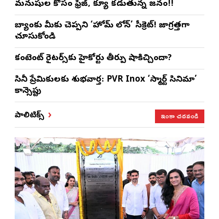
మనుషుల కోసం ఫ్రిజ్, క్యూ కడుతున్న జనం!!
బ్యాంకు మీకు చెప్పని ‘హోమ్ లోన్’ సీక్రెట్! జాగ్రత్తగా
చూసుకోండి
కంటెంట్ రైటర్స్‌కు హైకోర్టు తీర్పు షాకిచ్చిందా?
సినీ ప్రేమికులకు శుభవార్త: PVR Inox ‘స్మార్ట్ సినిమా’
కాన్సెప్టు
ఇంకా చదవండి
పాలిటిక్స్