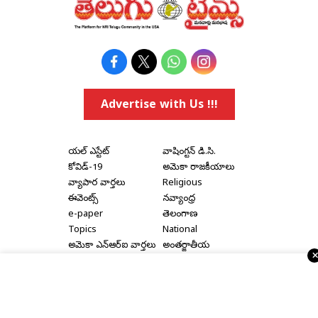
Advertise with Us !!!
రియల్ ఎస్టేట్
వాషింగ్టన్ డి.సి.
కోవిడ్-19
అమెరికా రాజకీయాలు
వ్యాపార వార్తలు
Religious
ఈవెంట్స్
నవ్యాంధ్ర
e-paper
తెలంగాణ
Topics
National
అమెరికా ఎన్‌ఆర్‌ఐ వార్తలు
అంతర్జాతీయ
షాపింగ్
Political Articles
Bay Area
Cinema News
డల్లాస్
సినిమా రివ్యూస్
న్యూ జెర్సీ
సినిమా ఇంటర్వ్యూలు