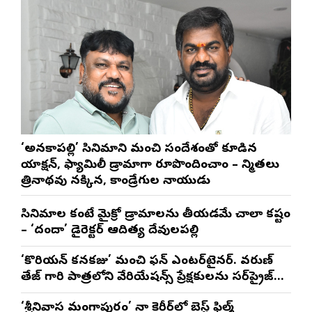
‘అనకాపల్లి’ సినిమాని మంచి సందేశంతో కూడిన
యాక్షన్, ఫ్యామిలీ డ్రామాగా రూపొందించాం – నిర్మాతలు
త్రినాథరావు నక్కిన, కాండ్రేగుల నాయుడు
సినిమాల కంటే మైక్రో డ్రామాలను తీయడమే చాలా కష్టం
– ‘దందా’ డైరెక్ట‌ర్ ఆదిత్య దేవులపల్లి
‘కొరియన్ కనకరాజు’ మంచి ఫన్ ఎంటర్‌టైనర్. వరుణ్
తేజ్ గారి పాత్రలోని వేరియేషన్స్ ప్రేక్షకులను సర్‌ప్రైజ్
చేస్తాయి : దర్శకుడు మేర్లపాక గాంధీ
‘శ్రీనివాస మంగాపురం’ నా కెరీర్‌లో బెస్ట్ ఫిల్మ్