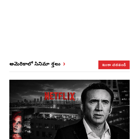
ఇంకా చదవండి
అమెరికాలో సినిమా వార్తలు