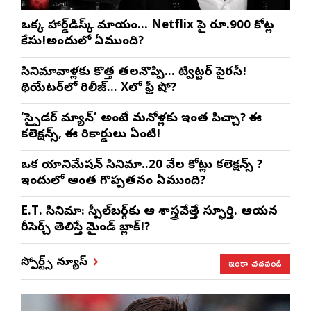
ఒక్క హార్డ్‌డిస్క్ మాయం… Netflix పై రూ.900 కోట్ల
కేసు!అందులో ఏముంది?
సినిమావాళ్లకు కొత్త తలనొప్పి… ట్విట్టర్ పైరసీ!
థియేటర్‌లో రిలీజ్… Xలో ఫ్రీ షో?
‘స్పైడర్ మ్యాన్’ అంటే మనోళ్లకు ఇంత పిచ్చా? ఈ
కలెక్షన్స్, ఈ రికార్డులు ఏంటి!
ఒక యానిమేషన్ సినిమా..20 వేల కోట్లు కలెక్షన్స్ ?
ఇందులో అంత గొప్పతనం ఏముంది?
E.T. సినిమా: స్పీల్‌బర్గ్‌కు ఆ శాస్త్రవేత్తే స్ఫూర్తి. ఆయన
రీసెర్చ్ తెలిస్తే మైండ్ బ్లాక్!?
ఇంకా చదవండి
స్పోర్ట్స్ న్యూస్