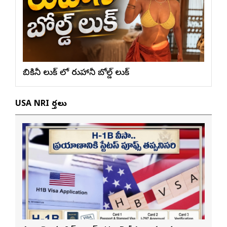
బికినీ లుక్ లో రుహానీ బోల్డ్ లుక్
USA NRI వార్తలు