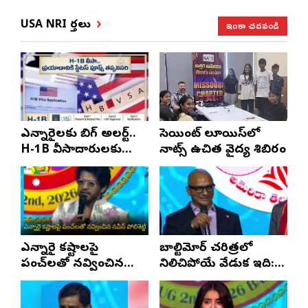
ఇంకా చదవండి
USA NRI వార్తలు
ఎన్నారైలకు బిగ్ అలర్ట్..
సెయింట్ లూయిస్‌లో
H-1B వీసాదారులకు
నాట్స్ ఉచిత వైద్య శిబిరం
ప్రయాణ సమయంలో
స్టేటస్ ప్రూఫ్స్ తప్పనిసరి..!
ఎన్నారై కష్టాలపై
బాల్టిమోర్ చరిత్రలో
పంచ్‌లతో నవ్వించిన
నిలిచిపోయే వేడుక ఇది:
నవీన్ పోలిశెట్టి
శ్రీధర్ బానాల