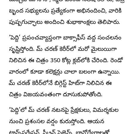
బుచ్చిబాబు సానా, నిర్మాత వెంకట సతీష్ కిలారు, చిత్ర
బృంద సభ్యులను ప్రత్యేకంగా అభినందించి, వారికి
పుష్పగుచ్ఛాలు అందించి శుభాకాంక్షలు తెలిపారు.
‘పెద్ది’ ప్రపంచవ్యాప్తంగా బాక్సాఫీస్ వద్ద సంచలనం
సృష్టిస్తోంది. రామ్ చరణ్ కెరీర్‌లో మరో మైలురాయిగా
నిలిచిన ఈ చిత్రం 350 కోట్ల క్లబ్‌లోకి చేరింది. రెండో
వారంలో కూడా కలెక్షన్లు చాలా బలంగా ఉన్నాయి.
రామ్ చరణ్ కెరీర్‌లోనే బిగ్గెస్ట్ హిట్‌గా నిలిచిన ఈ
చిత్రం విజయవంతంగా దూసుకుపోతోంది.
‘పెద్ది’లో రామ్ చరణ్ నటనపై ప్రేక్షకులు, విమర్శకుల
నుంచి ప్రశంసల వర్షం కురుస్తోంది. ఆయన
ట్రాన్స్‌ఫర్మేషన్, స్క్రీన్ ప్రెజెన్స్, భావోద్వేగాలతో