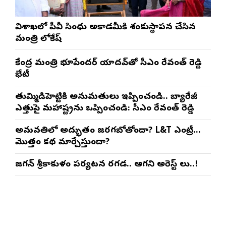
విశాఖలో పీవీ సింధు అకాడమీకి శంకుస్థాపన చేసిన
మంత్రి లోకేష్
కేంద్ర మంత్రి భూపేందర్ యాదవ్‌తో సీఎం రేవంత్ రెడ్డి
భేటీ
తుమ్మిడిహెట్టికి అనుమ‌తులు ఇప్పించండి.. బ్యారేజీ
ఎత్తుపై మ‌హారాష్ట్రను ఒప్పించండి: సీఎం రేవంత్ రెడ్డి
అమరావతిలో అద్భుతం జరగబోతోందా? L&T ఎంట్రీ…
మొత్తం కథ మార్చేస్తుందా?
జగన్ శ్రీకాకుళం పర్యటన రగడ.. ఆగని అరెస్ట్ లు..!