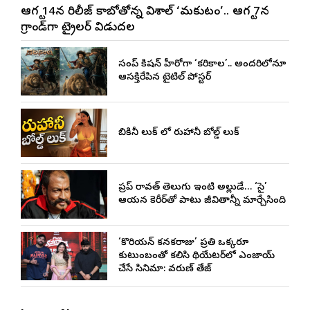
ఆగస్ట్ 14న రిలీజ్ కాబోతోన్న విశాల్ ‘మకుటం’.. ఆగస్ట్ 7న
గ్రాండ్‌గా ట్రైలర్ విడుదల
సందీప్ కిషన్ హీరోగా ‘కరికాల’.. అందరిలోనూ
ఆసక్తిరేపిన టైటిల్ పోస్టర్
బికినీ లుక్ లో రుహానీ బోల్డ్ లుక్
ప్రదీప్ రావత్ తెలుగు ఇంటి అల్లుడే… ‘సై’
ఆయన కెరీర్‌తో పాటు జీవితాన్నీ మార్చేసింది
‘కొరియన్ కనకరాజు’ ప్రతి ఒక్కరూ
కుటుంబంతో కలిసి థియేటర్‌లో ఎంజాయ్
చేసే సినిమా: వరుణ్ తేజ్