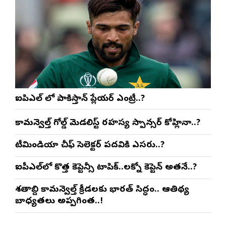
ఐపిఎల్ లో పాకిస్తాన్ ప్లేయర్ ఎంట్రీ..?
కామన్వెల్త్ గోల్డ్ మెడలిస్ట్ రహస్య స్పాన్సర్ కోహ్లినా..?
టీమిండియా చీఫ్ సెలెక్టర్ పదవికి ఎసరు..?
ఐపీఎల్‌లో కొత్త కెప్టెన్సీ టాపిక్..లక్నో కెప్టెన్ అతనే..?
శతాబ్ది కామన్వెల్త్ క్రీడలకు భారత్ సిద్ధం.. ఆతిథ్య
బాధ్యతలు అప్పగింత..!