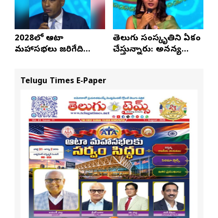
2028లో ఆటా
తెలుగు సంస్కృతిని ఏకం
మహాసభలు జరిగేది
చేస్తున్నారు: అనన్య
అక్కడే: సతీష్ రెడ్డి
నాగళ్ల
Telugu Times E-Paper