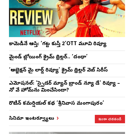
కామెడీనే ఆస్తి: ‘గట్ట కుస్తీ 2’OTT మూవి రివ్యూ
మైండ్ బ్లోయింగ్ క్రైమ్ థ్రిల్లర్.. ‘దంధా’
‘అబ్జెక్ష‌న్ మై లార్డ్ రివ్యూ’ క్రైమ్ థ్రిల్ల‌ర్ వెబ్ సిరీస్
ఎమోష‌న‌ల్‌: ‘స్పైడర్ మ్యాన్ బ్రాండ్ న్యూ డే’ రివ్యూ –
నో వే హోమ్‌ను మించేసిందా?
రొటీన్‌ కమర్షియల్‌ కథ ‘శ్రీనివాస మంగాపురం’
ఇంకా చదవండి
సినిమా ఇంటర్వ్యూలు