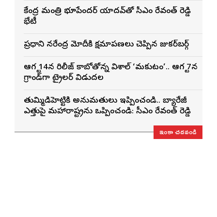
కేంద్ర మంత్రి భూపేందర్ యాదవ్‌తో సీఎం రేవంత్ రెడ్డి
భేటీ
ప్రధాని నరేంద్ర మోదీకి క్షమాపణలు చెప్పిన జుకర్‌బర్గ్
ఆగస్ట్ 14న రిలీజ్ కాబోతోన్న విశాల్ ‘మకుటం’.. ఆగస్ట్ 7న
గ్రాండ్‌గా ట్రైలర్ విడుదల
తుమ్మిడిహెట్టికి అనుమ‌తులు ఇప్పించండి.. బ్యారేజీ
ఎత్తుపై మ‌హారాష్ట్రను ఒప్పించండి: సీఎం రేవంత్ రెడ్డి
ఇంకా చదవండి