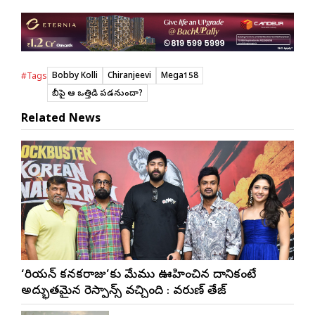
Bobby Kolli
Chiranjeevi
Mega158
#Tags
బాబీపై ఆ ఒత్తిడి ప‌డనుందా?
Related News
‘కొరియన్ కనకరాజు’కు మేము ఊహించిన దానికంటే
అద్భుతమైన రెస్పాన్స్ వచ్చింది : వరుణ్ తేజ్