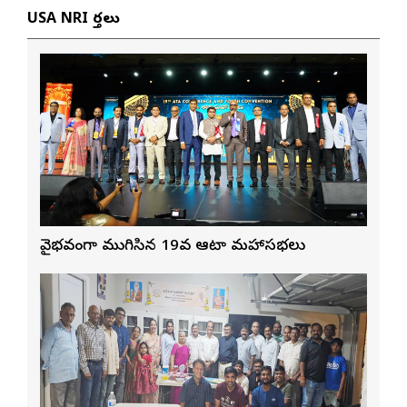
USA NRI వార్తలు
వైభవంగా ముగిసిన 19వ ఆటా మహాసభలు