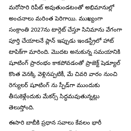
మరోసారి రిపీట్ అవుతుండటంతో అభిమానుల్లో
అంచనాలు మరింత పెరిగాయి. ముఖ్యంగా
సంక్రాంతి 2027ను టార్గెట్ చేస్తూ సినిమాను వేగంగా
పూర్తి చేయాలనే ప్లాన్ ఇప్పుడు ఇండస్ట్రీలో హాట్
టాపిక్‌గా మారింది. మొదట అనుకున్న సమయానికి
షూటింగ్ ప్రారంభం కాకపోవడంతో ప్రాజెక్ట్ షెడ్యూల్
కొంత వెనక్కి వెళ్లినప్పటికీ, మే చివరి వారం నుంచి
రెగ్యులర్ షూటింగ్ ను స్పీడ్‌గా ముందుకు
తీసుకెళ్లేందుకు మేకర్స్ సిద్ధమవుతున్నట్లు
తెలుస్తోంది.
ఈసారి బాబీకి ప్రధాన సవాలు కేవలం భారీ