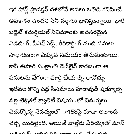
ఇక పోస్ట్ ప్రొడక్షన్ దశలోనే అసలు ఒత్తిడి కనిపించే
అవకాశం ఉందని సినీ వర్గాలు భావిస్తున్నాయి. భారీ
బడ్జెట్ కమర్షియల్ సినిమాలకు అవసరమైన
ఎడిటింగ్, వీఎఫ్ఎక్స్, రీరికార్డింగ్ వంటి పనులు
సాధారణంగా ఎక్కువ సమయం తీసుకుంటాయి.
కానీ ఈసారి సంక్రాంతి డెడ్‌లైన్ కారణంగా ఆ
పనులను వేగంగా పూర్తి చేయాల్సి రావొచ్చు.
ఇటీవల కొన్ని పెద్ద సినిమాలు హడావుడి షెడ్యూల్స్
వల్ల టెక్నికల్ క్వాలిటీ విషయంలో విమర్శలు
ఎదుర్కొన్న నేపథ్యంలో మెగా158పై కూడా అలాంటి
చర్చ మొదలైంది. అయితే వాల్తేరు వీరయ్యతో మాస్