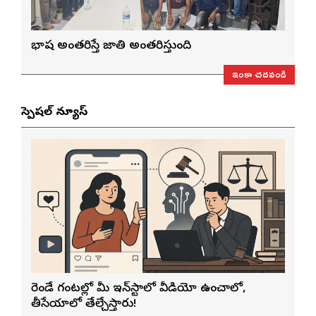
భాష అంతరిస్తే జాతి అంతరిస్తుంది
ఇంకా చదవండి
స్పెషల్ న్యూస్
రెండే గంటల్లో మీ ఇన్‌స్టాలో వీడియో ఉంచాలో,
తీసేయాలో తేల్చేస్తారు!