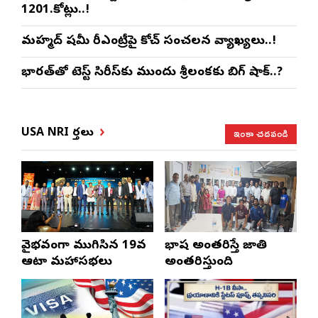
1201.కోట్లు..!
మహ్మద్ షమీ రీఎంట్రీపై కోచ్ సంచలన వ్యాఖ్యలు..!
భారత్‌తో టెస్ట్ సిరీస్‌కు ముందు శ్రీలంకకు బిగ్ షాక్..?
ఇంకా చదవండి
USA NRI వార్తలు
వైభవంగా ముగిసిన 19వ
భాష అంతరిస్తే జాతి
ఆటా మహాసభలు
అంతరిస్తుంది