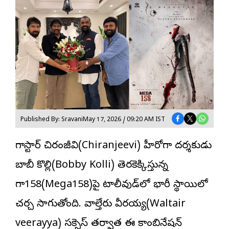
Published By: Sravani
May 17, 2026 / 09:20 AM IST
మెగాస్టార్ చిరంజీవి(Chiranjeevi) హీరోగా దర్శకుడు
బాబీ కొల్లి(Bobby Kolli) తెరకెక్కిస్తున్న
మెగా158(Mega158)పై టాలీవుడ్‌లో భారీ స్థాయిలో
చర్చ సాగుతోంది. వాల్తేరు వీరయ్య(Waltair
veerayya) స‌క్సెస్ త‌ర్వాత‌ ఈ కాంబినేషన్