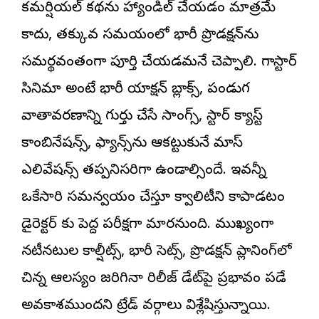
కమర్షియల్ కథను హ్యాండిల్ చేయడం మాత్రమే
కాదు, తక్కువ సమయంలో భారీ ప్రొడక్షన్‌ను
సమర్థవంతంగా పూర్తి చేయడమనే చెప్పాలి. మెగాస్టార్
సినిమా అంటే భారీ యాక్షన్ బ్లాక్స్, పండుగ
వాతావరణాన్ని గుర్తు చేసే సాంగ్స్, స్టార్ క్యాస్ట్
కాంబినేషన్స్, ఫ్యాన్స్‌ను ఆకట్టుకునే మాస్
ఎలివేషన్స్ తప్పనిసరిగా ఉండాల్సిందే. ఇవన్నీ
ఒకేసారి సమన్వయం చేస్తూ క్వాలిటీని కాపాడటం
డైరెక్ట‌ర్ కు పెద్ద పరీక్షగా మారనుంది. ముఖ్యంగా
నటీనటుల కాల్షీట్స్, భారీ సెట్స్, ప్రొడక్షన్ ప్లానింగ్‌లో
చిన్న ఆలస్యం జరిగినా రిలీజ్ డేట్‌పై ప్రభావం పడే
అవకాశముందని ట్రేడ్ వర్గాలు విశ్లేషిస్తున్నాయి.