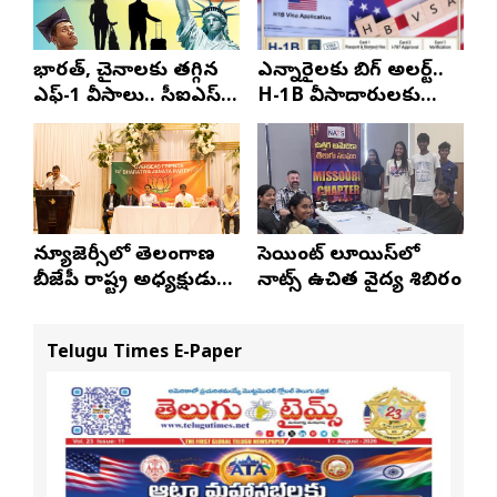
భారత్, చైనాలకు తగ్గిన
ఎన్నారైలకు బిగ్ అలర్ట్..
ఎఫ్-1 వీసాలు.. సీఐఎస్
H-1B వీసాదారులకు
నివేదిక..!
ప్రయాణ సమయంలో
స్టేటస్ ప్రూఫ్స్ తప్పనిసరి..!
న్యూజెర్సీలో తెలంగాణ
సెయింట్ లూయిస్‌లో
బీజేపీ రాష్ట్ర అధ్యక్షుడు
నాట్స్ ఉచిత వైద్య శిబిరం
ఎన్. రాంచందర్‌రావుకు
ఘన స్వాగతం
Telugu Times E-Paper