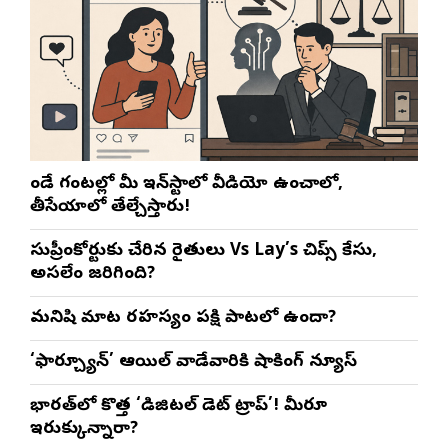
రెండే గంటల్లో మీ ఇన్‌స్టాలో వీడియో ఉంచాలో,
తీసేయాలో తేల్చేస్తారు!
సుప్రీంకోర్టుకు చేరిన రైతులు Vs Lay’s చిప్స్‌ కేసు,
అసలేం జరిగింది?
మనిషి మాట రహస్యం పక్షి పాటలో ఉందా?
‘ఫార్చ్యూన్’ ఆయిల్ వాడేవారికి షాకింగ్ న్యూస్
భారత్‌లో కొత్త ‘డిజిటల్ డెట్ ట్రాప్’! మీరూ
ఇరుక్కున్నారా?