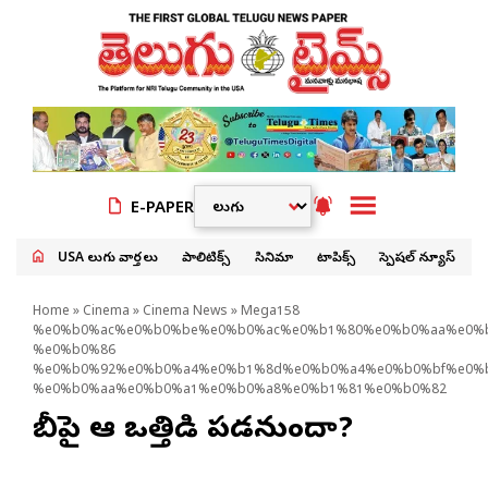
E-PAPER
USA తెలుగు వార్తలు
పాలిటిక్స్
సినిమా
టాపిక్స్
స్పెషల్ న్యూస్
Home
»
Cinema
»
Cinema News
» Mega158
%e0%b0%ac%e0%b0%be%e0%b0%ac%e0%b1%80%e0%b0%aa%e0%
%e0%b0%86
%e0%b0%92%e0%b0%a4%e0%b1%8d%e0%b0%a4%e0%b0%bf%e0%
%e0%b0%aa%e0%b0%a1%e0%b0%a8%e0%b1%81%e0%b0%82
బాబీపై ఆ ఒత్తిడి ప‌డనుందా?