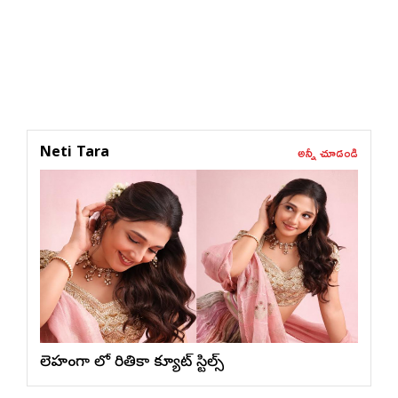
అన్నీ చూడండి
Neti Tara
లెహంగా లో రితికా క్యూట్ స్టిల్స్