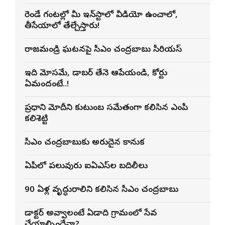
రెండే గంటల్లో మీ ఇన్‌స్టాలో వీడియో ఉంచాలో,
తీసేయాలో తేల్చేస్తారు!
రాజమండ్రి ఘటనపై సీఎం చంద్రబాబు సీరియస్
ఇది మోసమే, డాబర్‌ తేనె ఆపేయండి, కోర్టు
ఏమందంటే..!
ప్రధాని మోదీని కుటుంబ సమేతంగా కలిసిన ఎంపీ
కలిశెట్టి
సీఎం చంద్రబాబుకు అరుదైన కానుక
ఏపీలో పలువురు ఐఏఎస్‌ల బదిలీలు
90 ఏళ్ల వృద్ధురాలిని కలిసిన సీఎం చంద్రబాబు
డాక్టర్ అవ్వాలంటే ఏడాది గ్రామంలో సేవ
చేయాల్సిందేనా?