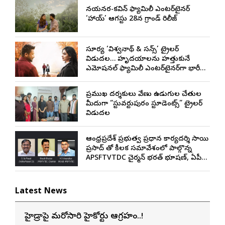
నయనతార-కవిన్ ఫ్యామిలీ ఎంటర్‌టైనర్
‘హాయ్’ ఆగస్టు 28న గ్రాండ్ రిలీజ్
సూర్య ‘విశ్వనాథ్ & సన్స్’ ట్రైలర్
విడుదల… హృదయాలను హత్తుకునే
ఎమోషనల్ ఫ్యామిలీ ఎంటర్‌టైనర్‌గా భారీ
అంచనాలు
ప్రముఖ దర్శకులు వేణు ఉడుగుల చేతుల
మీదుగా “స్టువర్టుపురం స్టూడెంట్స్” ట్రైలర్
విడుదల
ఆంధ్రప్రదేశ్ ప్రభుత్వ ప్రధాన కార్యదర్శి సాయి
ప్రసాద్ తో కీలక సమావేశంలో పాల్గొన్న
APSFTVTDC చైర్మన్ భరత్ భూషణ్, ఏపీ
ఎఫ్డిసి ఎండి విశ్వనాథన్, పలు శాఖల
అధికారులు
Latest News
హైడ్రాపై మరోసారి హైకోర్టు ఆగ్రహం..!