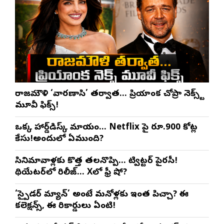
రాజమౌళి ‘వారణాసి’ తర్వాత… ప్రియాంక చోప్రా నెక్స్ట్
మూవీ ఫిక్స్!
ఒక్క హార్డ్‌డిస్క్ మాయం… Netflix పై రూ.900 కోట్ల
కేసు!అందులో ఏముంది?
సినిమావాళ్లకు కొత్త తలనొప్పి… ట్విట్టర్ పైరసీ!
థియేటర్‌లో రిలీజ్… Xలో ఫ్రీ షో?
‘స్పైడర్ మ్యాన్’ అంటే మనోళ్లకు ఇంత పిచ్చా? ఈ
కలెక్షన్స్, ఈ రికార్డులు ఏంటి!