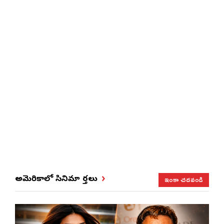
ఇంకా చదవండి
అమెరికాలో సినిమా వార్తలు