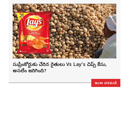
సుప్రీంకోర్టుకు చేరిన రైతులు Vs Lay’s చిప్స్‌ కేసు,
అసలేం జరిగింది?
ఇంకా చదవండి