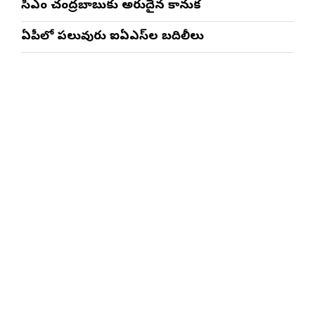
సీఎం చంద్రబాబుకు అరుదైన కానుక
ఏపీలో పలువురు ఐఏఎస్‌ల బదిలీలు