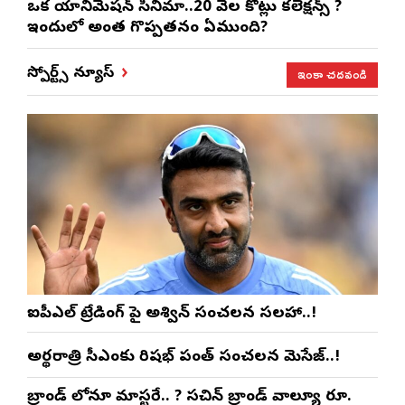
ఒక యానిమేషన్ సినిమా..20 వేల కోట్లు కలెక్షన్స్ ?
ఇందులో అంత గొప్పతనం ఏముంది?
ఇంకా చదవండి
స్పోర్ట్స్ న్యూస్
ఐపీఎల్ ట్రేడింగ్ పై అశ్విన్ సంచలన సలహా..!
అర్థరాత్రి సీఎంకు రిషభ్ పంత్ సంచలన మెసేజ్..!
బ్రాండ్ లోనూ మాస్టరే.. ? సచిన్ బ్రాండ్ వాల్యూ రూ.