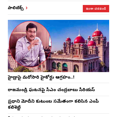
ఇంకా చదవండి
పాలిటిక్స్
హైడ్రాపై మరోసారి హైకోర్టు ఆగ్రహం..!
రాజమండ్రి ఘటనపై సీఎం చంద్రబాబు సీరియస్
ప్రధాని మోదీని కుటుంబ సమేతంగా కలిసిన ఎంపీ
కలిశెట్టి