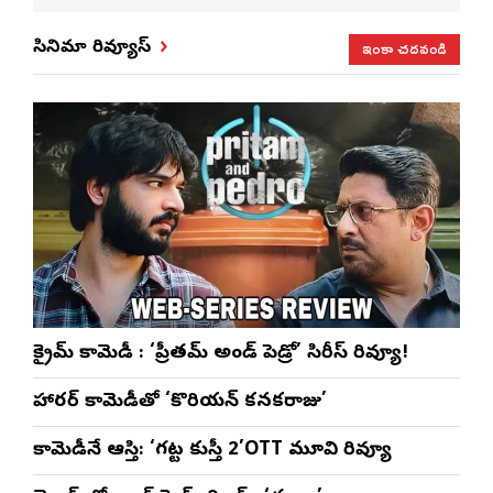
సంబరాలు…
సతీశ్
మహిళల కోసం
‘వి
కుంభ హారతి
రామసహాయం
ప్రత్యేకంగా
పరి
ఇంకా చదవండి
సినిమా రివ్యూస్
ప్రత్యేకం
రెడ్డి ప్రత్యేక లైవ్
‘ఉమెన్స్ ఫోరమ్’
కార
ళా’
షో
వేడుకలు
క్రైమ్ కామెడీ : ‘ప్రీతమ్ అండ్ పెడ్రో’ సిరీస్ రివ్యూ!
హారర్ కామెడీతో ‘కొరియన్ కనకరాజు’
కామెడీనే ఆస్తి: ‘గట్ట కుస్తీ 2’OTT మూవి రివ్యూ