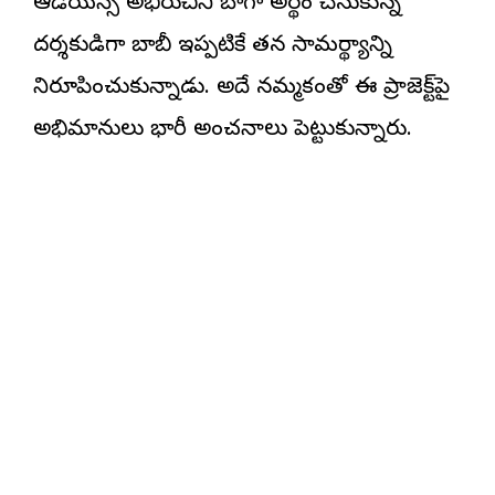
ఆడియన్స్ అభిరుచిని బాగా అర్థం చేసుకున్న
దర్శకుడిగా బాబీ ఇప్పటికే తన సామర్థ్యాన్ని
నిరూపించుకున్నాడు. అదే నమ్మకంతో ఈ ప్రాజెక్ట్‌పై
అభిమానులు భారీ అంచనాలు పెట్టుకున్నారు.