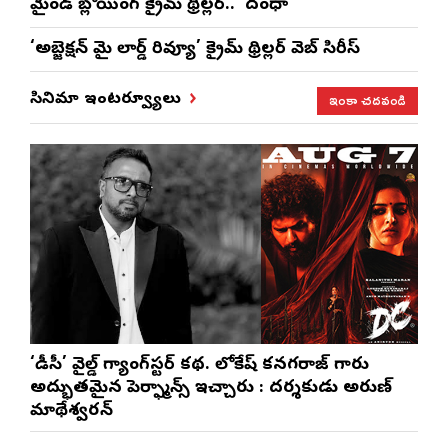
మైండ్ బ్లోయింగ్ క్రైమ్ థ్రిల్లర్.. ‘దంధా’
‘అబ్జెక్ష‌న్ మై లార్డ్ రివ్యూ’ క్రైమ్ థ్రిల్ల‌ర్ వెబ్ సిరీస్
ఇంకా చదవండి
సినిమా ఇంటర్వ్యూలు
‘డీసీ’ వైల్డ్ గ్యాంగ్‌స్టర్ కథ. లోకేష్ కనగరాజ్ గారు
అద్భుతమైన పెర్ఫార్మెన్స్ ఇచ్చారు : దర్శకుడు అరుణ్
మాథేశ్వరన్