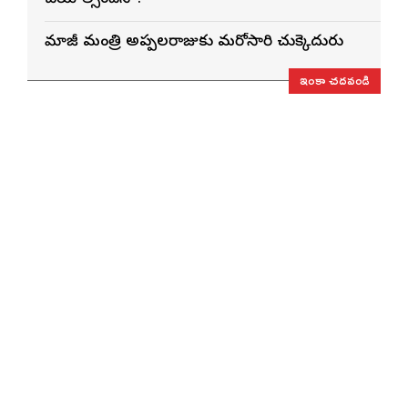
మాజీ మంత్రి అప్పలరాజుకు మరోసారి చుక్కెదురు
ఇంకా చదవండి