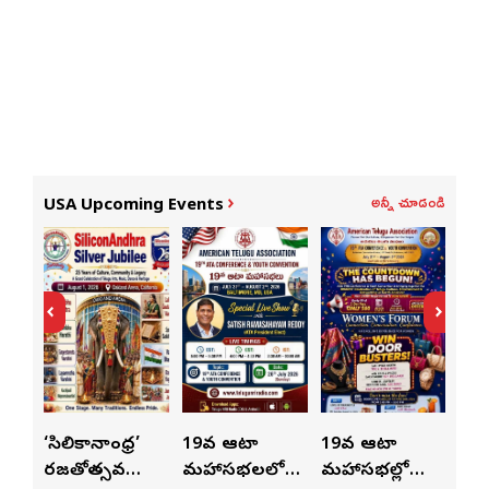
అన్నీ చూడండి
USA Upcoming Events
ుంచి
‘సిలికానాంధ్ర’
19వ ఆటా
19వ ఆటా
19
రజతోత్సవ
మహాసభలలో
మహాసభల్లో
మహా