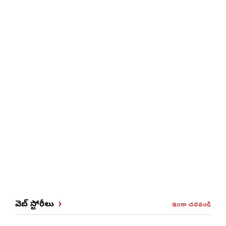
ఇంకా చదవండి
వెబ్ స్టోరీలు