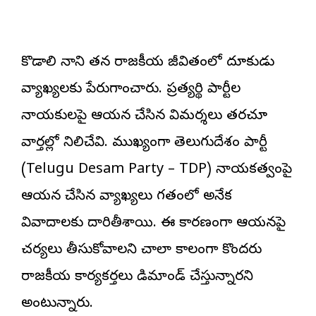
కొడాలి నాని తన రాజకీయ జీవితంలో దూకుడు
వ్యాఖ్యలకు పేరుగాంచారు. ప్రత్యర్థి పార్టీల
నాయకులపై ఆయన చేసిన విమర్శలు తరచూ
వార్తల్లో నిలిచేవి. ముఖ్యంగా తెలుగుదేశం పార్టీ
(Telugu Desam Party – TDP) నాయకత్వంపై
ఆయన చేసిన వ్యాఖ్యలు గతంలో అనేక
వివాదాలకు దారితీశాయి. ఈ కారణంగా ఆయనపై
చర్యలు తీసుకోవాలని చాలా కాలంగా కొందరు
రాజకీయ కార్యకర్తలు డిమాండ్ చేస్తున్నారని
అంటున్నారు.