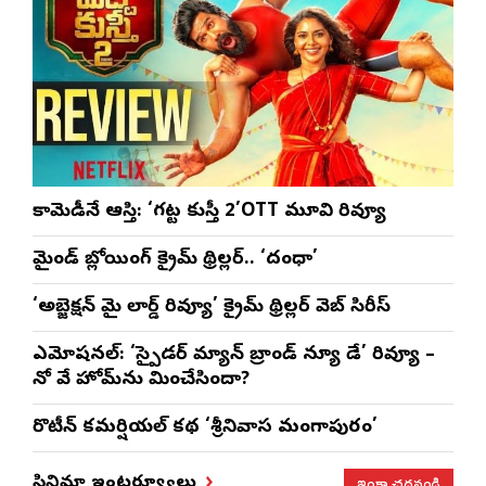
కామెడీనే ఆస్తి: ‘గట్ట కుస్తీ 2’OTT మూవి రివ్యూ
మైండ్ బ్లోయింగ్ క్రైమ్ థ్రిల్లర్.. ‘దంధా’
‘అబ్జెక్ష‌న్ మై లార్డ్ రివ్యూ’ క్రైమ్ థ్రిల్ల‌ర్ వెబ్ సిరీస్
ఎమోష‌న‌ల్‌: ‘స్పైడర్ మ్యాన్ బ్రాండ్ న్యూ డే’ రివ్యూ –
నో వే హోమ్‌ను మించేసిందా?
రొటీన్‌ కమర్షియల్‌ కథ ‘శ్రీనివాస మంగాపురం’
ఇంకా చదవండి
సినిమా ఇంటర్వ్యూలు