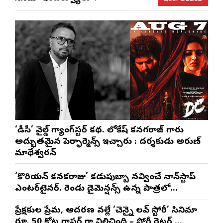
‘డీసీ’ వైల్డ్ గ్యాంగ్‌స్టర్ కథ. లోకేష్ కనగరాజ్ గారు
అద్భుతమైన పెర్ఫార్మెన్స్ ఇచ్చారు : దర్శకుడు అరుణ్
మాథేశ్వరన్
‘కొరియన్ కనకరాజు’ కడుపుబ్బా నవ్వించే నాన్‌స్టాప్
ఎంటర్‌టైనర్. రెండు డైమెన్షన్స్ ఉన్న పాత్రలో
నటించడం చాలా సంతృప్తినిచ్చింది : వరుణ్ తేజ్
ప్రేక్షకుల ప్రేమ, ఆదరణ వల్లే ‘చెన్నై లవ్ స్టోరీ’ సినిమా
రూ. 50 కోట్ల గ్రాసర్ గా నిలిచింది – స్టోరీ రైటర్,