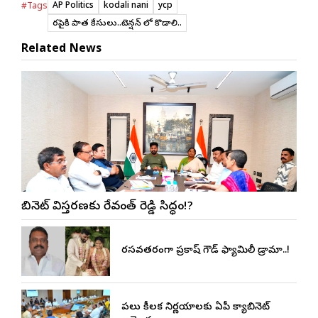
AP Politics
kodali nani
ycp
#Tags
తెరపైకి పాత కేసులు..టెన్షన్ లో కొడాలి..
Related News
కేబినెట్ విస్తరణకు రేవంత్ రెడ్డి సిద్ధం!?
రసవత్తరంగా ప్రకాష్ గౌడ్ ఫ్యామిలీ డ్రామా..!
పలు కీలక నిర్ణయాలకు ఏపీ క్యాబినెట్