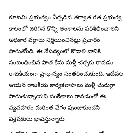
కూటమి ప్రభుత్వం ఏర్పడిన తర్వాత గత ప్రభుత్వ
కాలంలో జరిగిన కొన్ని అంశాలను పరిశీలించాలని
అధికార వర్గాలు నిర్ణయించినట్లు ప్రచారం
సాగుతోంది. ఈ నేపథ్యంలో కొడాలి నానికి
సంబంధించిన పాత కేసు మళ్లీ చర్చకు రావడం
రాజకీయంగా ప్రాధాన్యం సంతరించుకుంది. ఇటీవల
ఆయన రాజకీయ కార్యకలాపాలు మళ్లీ చురుగ్గా
సాగుతున్నాయని సంకేతాలు రావడంతో ఈ
వ్యవహారం మరింత వేగం పుంజుకుందని
విశ్లేషకులు భావిస్తున్నారు.