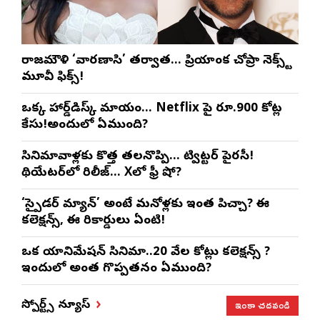
రాజమౌళి ‘వారణాసి’ తర్వాత… ప్రియాంక చోప్రా నెక్స్ట్
మూవీ ఫిక్స్!
ఒక్క హార్డ్‌డిస్క్ మాయం… Netflix పై రూ.900 కోట్ల
కేసు!అందులో ఏముంది?
సినిమావాళ్లకు కొత్త తలనొప్పి… ట్విట్టర్ పైరసీ!
థియేటర్‌లో రిలీజ్… Xలో ఫ్రీ షో?
‘స్పైడర్ మ్యాన్’ అంటే మనోళ్లకు ఇంత పిచ్చా? ఈ
కలెక్షన్స్, ఈ రికార్డులు ఏంటి!
ఒక యానిమేషన్ సినిమా..20 వేల కోట్లు కలెక్షన్స్ ?
ఇందులో అంత గొప్పతనం ఏముంది?
ఇంకా చదవండి
స్పోర్ట్స్ న్యూస్