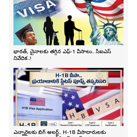
భారత్, చైనాలకు తగ్గిన ఎఫ్-1 వీసాలు.. సీఐఎస్
నివేదిక..!
ఎన్నారైలకు బిగ్ అలర్ట్.. H-1B వీసాదారులకు