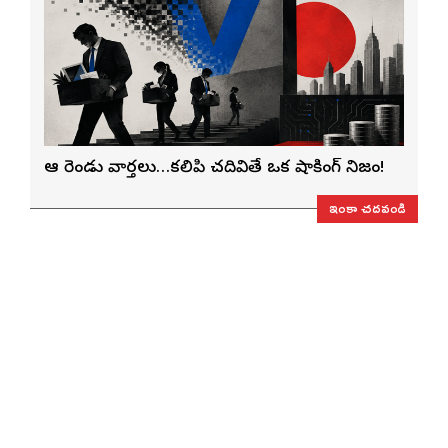
ఆ రెండు వార్తలు…కలిపి చదివితే ఒక షాకింగ్ నిజం!
ఇంకా చదవండి