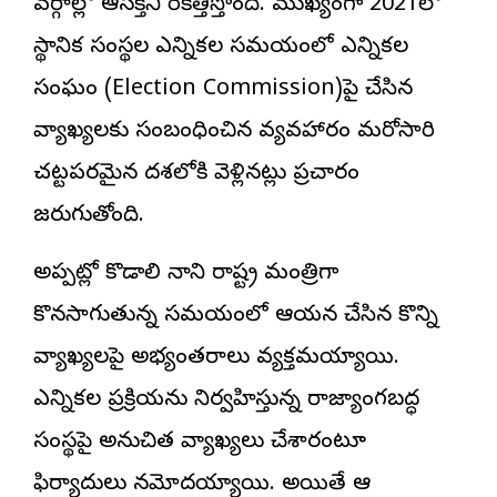
వర్గాల్లో ఆసక్తిని రేకెత్తిస్తోంది. ముఖ్యంగా 2021లో
స్థానిక సంస్థల ఎన్నికల సమయంలో ఎన్నికల
సంఘం (Election Commission)పై చేసిన
వ్యాఖ్యలకు సంబంధించిన వ్యవహారం మరోసారి
చట్టపరమైన దశలోకి వెళ్లినట్లు ప్రచారం
జరుగుతోంది.
అప్పట్లో కొడాలి నాని రాష్ట్ర మంత్రిగా
కొనసాగుతున్న సమయంలో ఆయన చేసిన కొన్ని
వ్యాఖ్యలపై అభ్యంతరాలు వ్యక్తమయ్యాయి.
ఎన్నికల ప్రక్రియను నిర్వహిస్తున్న రాజ్యాంగబద్ధ
సంస్థపై అనుచిత వ్యాఖ్యలు చేశారంటూ
ఫిర్యాదులు నమోదయ్యాయి. అయితే ఆ