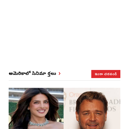
ఇంకా చదవండి
అమెరికాలో సినిమా వార్తలు