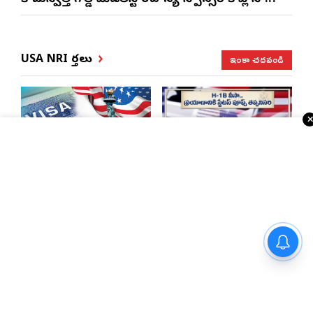
ఇంకా చదవండి
USA NRI వార్తలు
భారత్, చైనాలకు తగ్గిన
ఎన్నారైలకు బిగ్ అలర్ట్..
ఎఫ్-1 వీసాలు.. సీఐఎస్
H-1B వీసాదారులకు
నివేదిక..!
ప్రయాణ సమయంలో
స్టేటస్ ప్రూఫ్స్ తప్పనిసరి..!
మెటాకు భారీ షాక్.. 5,400కోట్ల
జరీమానా విధించిన అమెరికా కోర్ట్..!
న్యూజెర్సీలో తెలంగాణ
సెయింట్ లూయిస్‌లో
బీజేపీ రాష్ట్ర అధ్యక్షుడు
నాట్స్ ఉచిత వైద్య శిబిరం