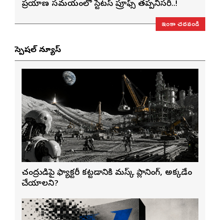
ప్రయాణ సమయంలో స్టేటస్ ప్రూఫ్స్ తప్పనిసరి..!
ఇంకా చదవండి
స్పెషల్ న్యూస్
చంద్రుడిపై ఫ్యాక్టరీ కట్టడానికి మస్క్ ప్లానింగ్, అక్కడేం
చేయాలని?