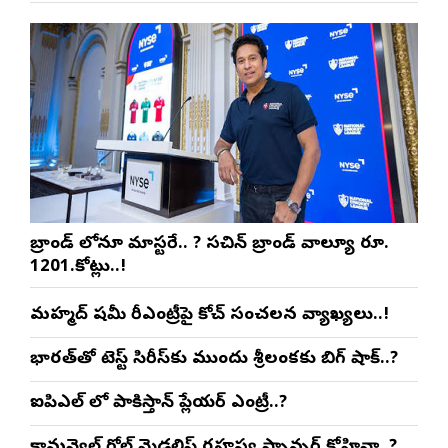
బ్రాండ్ లోనూ మాస్టరే.. ? సచిన్ బ్రాండ్ వాల్యూ రూ.
1201.కోట్లు..!
మహ్మద్ షమీ రీఎంట్రీపై కోచ్ సంచలన వ్యాఖ్యలు..!
భారత్‌తో టెస్ట్ సిరీస్‌కు ముందు శ్రీలంకకు బిగ్ షాక్..?
ఐపిఎల్ లో పాకిస్తాన్ ప్లేయర్ ఎంట్రీ..?
కామన్వెల్త్ గోల్డ్ మెడలిస్ట్ రహస్య స్పాన్సర్ కోహ్లినా..?