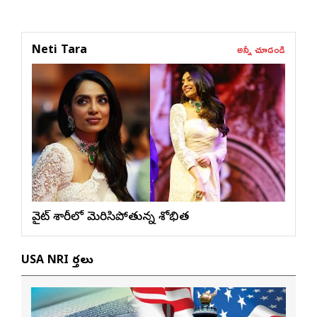
అన్నీ చూడండి
Neti Tara
వైట్ శారీలో మెరిసిపోతున్న శోభిత
USA NRI వార్తలు