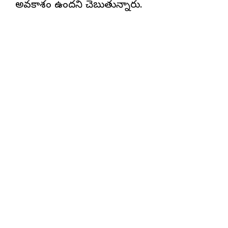
అవకాశం ఉందని చెబుతున్నారు.