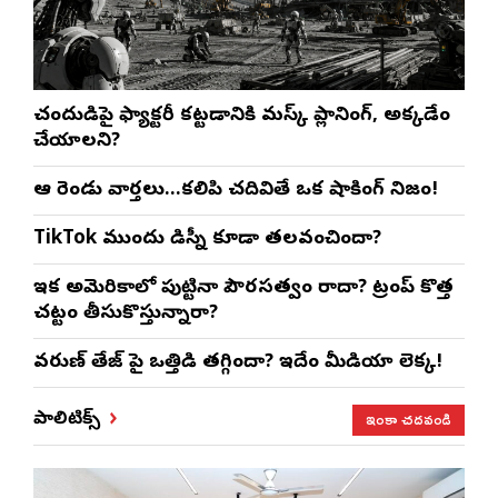
చంద్రుడిపై ఫ్యాక్టరీ కట్టడానికి మస్క్ ప్లానింగ్, అక్కడేం
చేయాలని?
ఆ రెండు వార్తలు…కలిపి చదివితే ఒక షాకింగ్ నిజం!
TikTok ముందు డిస్నీ కూడా తలవంచిందా?
ఇక అమెరికాలో పుట్టినా పౌరసత్వం రాదా? ట్రంప్ కొత్త
చట్టం తీసుకొస్తున్నారా?
వరుణ్ తేజ్‌ పై ఒత్తిడి తగ్గిందా? ఇదేం మీడియా లెక్క!
ఇంకా చదవండి
పాలిటిక్స్