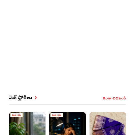
ఇంకా చదవండి
వెబ్ స్టోరీలు