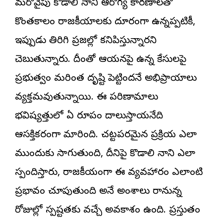
మరోవైపు కొడాలి నాని ఆరోగ్య కారణాలతో
కొంతకాలం రాజకీయాలకు దూరంగా ఉన్నప్పటికీ,
ఇప్పుడు తిరిగి ప్రజల్లో కనిపిస్తున్నారని
చెబుతున్నారు. దీంతో ఆయనపై ఉన్న కేసులపై
ప్రభుత్వం మరింత దృష్టి పెట్టిందనే అభిప్రాయాలు
వ్యక్తమవుతున్నాయి. ఈ పరిణామాలు
భవిష్యత్తులో ఏ రూపం దాలుస్తాయనేది
ఆసక్తికరంగా మారింది. చట్టపరమైన ప్రక్రియ ఎలా
ముందుకు సాగుతుంది, దీనిపై కొడాలి నాని ఎలా
స్పందిస్తారు, రాజకీయంగా ఈ వ్యవహారం ఎలాంటి
ప్రభావం చూపుతుంది అనే అంశాలు రానున్న
రోజుల్లో స్పష్టతకు వచ్చే అవకాశం ఉంది. ప్రస్తుతం