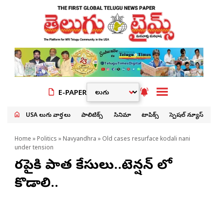
E-PAPER
USA తెలుగు వార్తలు
పాలిటిక్స్
సినిమా
టాపిక్స్
స్పెషల్ న్యూస్
Home
»
Politics
»
Navyandhra
» Old cases resurface kodali nani
under tension
తెరపైకి పాత కేసులు..టెన్షన్ లో
కొడాలి..