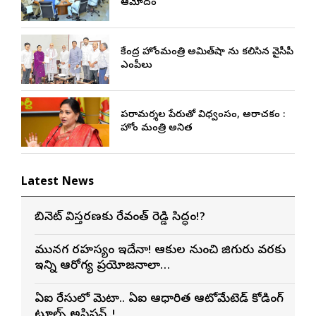
ఆమోదం
కేంద్ర హోంమంత్రి అమిత్‌షా ను కలిసిన వైసీపీ
ఎంపీలు
పరామర్శల పేరుతో విధ్వంసం, అరాచకం :
హోం మంత్రి అనిత
Latest News
కేబినెట్ విస్తరణకు రేవంత్ రెడ్డి సిద్ధం!?
మునగ రహస్యం ఇదేనా! ఆకుల నుంచి జిగురు వరకు
ఇన్ని ఆరోగ్య ప్రయోజనాలా…
ఏఐ రేసులో మెటా.. ఏఐ ఆధారిత ఆటోమేటెడ్ కోడింగ్
టూల్స్ అప్లికేషన్..!