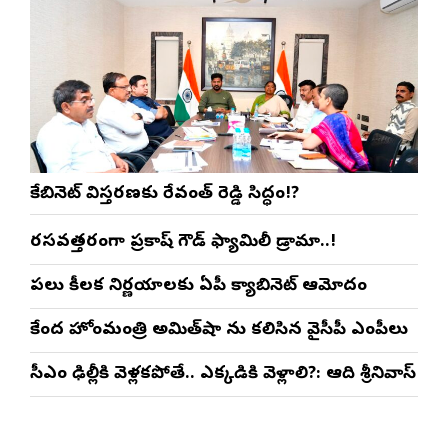
కేబినెట్ విస్తరణకు రేవంత్ రెడ్డి సిద్ధం!?
రసవత్తరంగా ప్రకాష్ గౌడ్ ఫ్యామిలీ డ్రామా..!
పలు కీలక నిర్ణయాలకు ఏపీ క్యాబినెట్ ఆమోదం
కేంద్ర హోంమంత్రి అమిత్‌షా ను కలిసిన వైసీపీ ఎంపీలు
సీఎం ఢిల్లీకి వెళ్లకపోతే.. ఎక్కడికి వెళ్లాలి?: ఆది శ్రీనివాస్