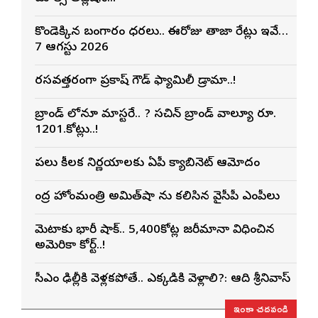
కొండెక్కిన బంగారం ధరలు.. ఈరోజు తాజా రేట్లు ఇవే…
7 ఆగస్టు 2026
రసవత్తరంగా ప్రకాష్ గౌడ్ ఫ్యామిలీ డ్రామా..!
బ్రాండ్ లోనూ మాస్టరే.. ? సచిన్ బ్రాండ్ వాల్యూ రూ.
1201.కోట్లు..!
పలు కీలక నిర్ణయాలకు ఏపీ క్యాబినెట్ ఆమోదం
కేంద్ర హోంమంత్రి అమిత్‌షా ను కలిసిన వైసీపీ ఎంపీలు
మెటాకు భారీ షాక్.. 5,400కోట్ల జరీమానా విధించిన
అమెరికా కోర్ట్..!
సీఎం ఢిల్లీకి వెళ్లకపోతే.. ఎక్కడికి వెళ్లాలి?: ఆది శ్రీనివాస్
ఇంకా చదవండి