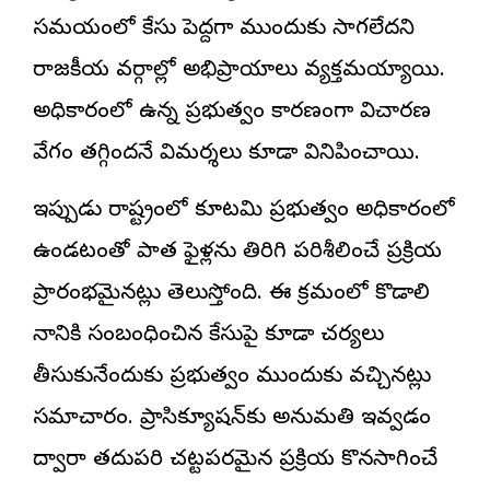
సమయంలో కేసు పెద్దగా ముందుకు సాగలేదని
రాజకీయ వర్గాల్లో అభిప్రాయాలు వ్యక్తమయ్యాయి.
అధికారంలో ఉన్న ప్రభుత్వం కారణంగా విచారణ
వేగం తగ్గిందనే విమర్శలు కూడా వినిపించాయి.
ఇప్పుడు రాష్ట్రంలో కూటమి ప్రభుత్వం అధికారంలో
ఉండటంతో పాత ఫైళ్లను తిరిగి పరిశీలించే ప్రక్రియ
ప్రారంభమైనట్లు తెలుస్తోంది. ఈ క్రమంలో కొడాలి
నానికి సంబంధించిన కేసుపై కూడా చర్యలు
తీసుకునేందుకు ప్రభుత్వం ముందుకు వచ్చినట్లు
సమాచారం. ప్రాసిక్యూషన్‌కు అనుమతి ఇవ్వడం
ద్వారా తదుపరి చట్టపరమైన ప్రక్రియ కొనసాగించే