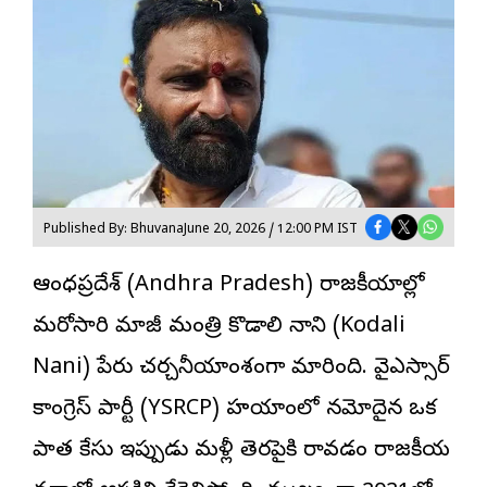
Published By: Bhuvana
June 20, 2026 / 12:00 PM IST
ఆంధ్రప్రదేశ్ (Andhra Pradesh) రాజకీయాల్లో
మరోసారి మాజీ మంత్రి కొడాలి నాని (Kodali
Nani) పేరు చర్చనీయాంశంగా మారింది. వైఎస్సార్
కాంగ్రెస్ పార్టీ (YSRCP) హయాంలో నమోదైన ఒక
పాత కేసు ఇప్పుడు మళ్లీ తెరపైకి రావడం రాజకీయ