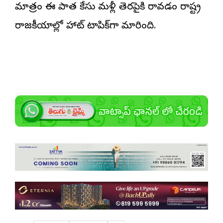
మాత్రం ఈ పాత కేసు మళ్లీ తెరపైకి రావడం రాష్ట్ర
రాజకీయాల్లో హాట్ టాపిక్‌గా మారింది.