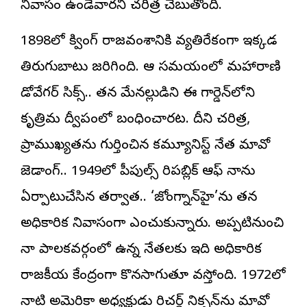
నివాసం ఉండేవారని చరిత్ర చెబుతోంది.
1898లో క్వింగ్‌ రాజవంశానికి వ్యతిరేకంగా ఇక్కడ
తిరుగుబాటు జరిగింది. ఆ సమయంలో మహారాణి
డోవేగర్‌ సిక్స్‌.. తన మేనల్లుడిని ఈ గార్డెన్‌లోని
కృత్రిమ ద్వీపంలో బంధించారట. దీని చరిత్ర,
ప్రాముఖ్యతను గుర్తించిన కమ్యూనిస్ట్ నేత మావో
జెడాంగ్‌.. 1949లో పీపుల్స్‌ రిపబ్లిక్‌ ఆఫ్‌ చైనాను
ఏర్పాటుచేసిన తర్వాత.. ‘జోంగ్నాన్‌హై’ను తన
అధికారిక నివాసంగా ఎంచుకున్నారు. అప్పటినుంచి
చైనా పాలకవర్గంలో ఉన్న నేతలకు ఇది అధికారిక
రాజకీయ కేంద్రంగా కొనసాగుతూ వస్తోంది. 1972లో
నాటి అమెరికా అధ్యక్షుడు రిచర్డ్‌ నిక్సన్‌ను మావో