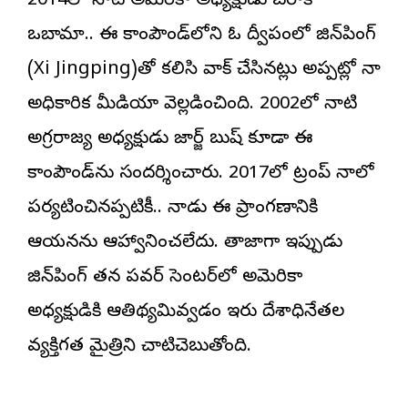
2014లో నాటి అమెరికా అధ్యక్షుడు బరాక్‌
ఒబామా.. ఈ కాంపౌండ్‌లోని ఓ ద్వీపంలో జిన్‌పింగ్‌
(Xi Jingping)తో కలిసి వాక్‌ చేసినట్లు అప్పట్లో చైనా
అధికారిక మీడియా వెల్లడించింది. 2002లో నాటి
అగ్రరాజ్య అధ్యక్షుడు జార్జ్‌ బుష్‌ కూడా ఈ
కాంపౌండ్‌ను సందర్శించారు. 2017లో ట్రంప్‌ చైనాలో
పర్యటించినప్పటికీ.. నాడు ఈ ప్రాంగణానికి
ఆయనను ఆహ్వానించలేదు. తాజాగా ఇప్పుడు
జిన్‌పింగ్‌ తన పవర్‌ సెంటర్‌లో అమెరికా
అధ్యక్షుడికి ఆతిథ్యమివ్వడం ఇరు దేశాధినేతల
వ్యక్తిగత మైత్రిని చాటిచెబుతోంది.