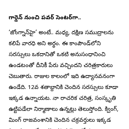
గార్డెన్‌ నుంచి పవర్‌ సెంటర్‌గా..
‘జోంగ్నాన్‌హై’ అంటే.. మధ్య, దక్షిణ సముద్రాలను
కలిపే వారధి అని అర్థం. ఈ కాంపౌండ్‌లోని
సరస్సులు ఒకదానితో ఒకటి అనుసంధానించి
ఉండటంతో దీనికీ పేరు వచ్చిందని చరిత్రకారులు
చెబుతారు. రాజుల కాలంలో ఇది ఉద్యానవనంగా
ఉండేది. 12వ శతాబ్దానికి చెందిన సరస్సులు కూడా
ఇక్కడ ఉన్నాయట. చైనా రాచరిక చరిత్ర, సంస్కృతి
ఉట్టిపడేలా నిర్మాణాలు ఉన్నట్లు తెలుస్తోంది. క్వింగ్‌,
మింగ్‌ రాజవంశానికి చెందిన చక్రవర్తులు ఇక్కడ