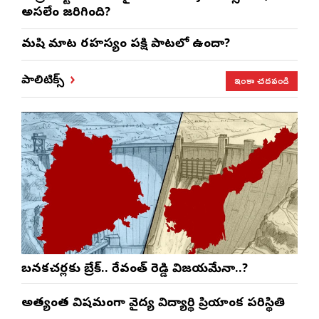
అసలేం జరిగింది?
మనిషి మాట రహస్యం పక్షి పాటలో ఉందా?
ఇంకా చదవండి
పాలిటిక్స్
బనకచర్లకు బ్రేక్.. రేవంత్ రెడ్డి విజయమేనా..?
అత్యంత విషమంగా వైద్య విద్యార్థిని ప్రియాంక పరిస్థితి