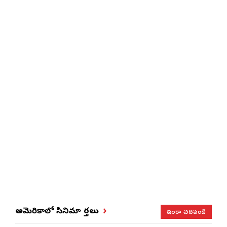
ఇంకా చదవండి
అమెరికాలో సినిమా వార్తలు