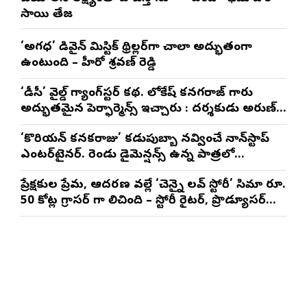
సాయి తేజ
‘అగధ’ డివైన్ మిస్టిక్ థ్రిల్లర్‌గా చాలా అద్భుతంగా
ఉంటుంది – హీరో శ్రవణ్ రెడ్డి
‘డీసీ’ వైల్డ్ గ్యాంగ్‌స్టర్ కథ. లోకేష్ కనగరాజ్ గారు
అద్భుతమైన పెర్ఫార్మెన్స్ ఇచ్చారు : దర్శకుడు అరుణ్
మాథేశ్వరన్
‘కొరియన్ కనకరాజు’ కడుపుబ్బా నవ్వించే నాన్‌స్టాప్
ఎంటర్‌టైనర్. రెండు డైమెన్షన్స్ ఉన్న పాత్రలో
నటించడం చాలా సంతృప్తినిచ్చింది : వరుణ్ తేజ్
ప్రేక్షకుల ప్రేమ, ఆదరణ వల్లే ‘చెన్నై లవ్ స్టోరీ’ సినిమా రూ.
50 కోట్ల గ్రాసర్ గా నిలిచింది – స్టోరీ రైటర్, ప్రొడ్యూసర్
సాయి రాజేష్