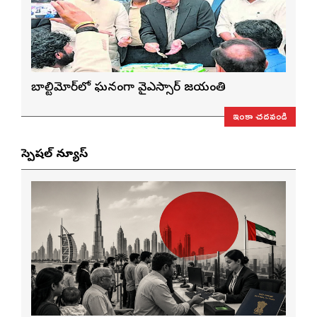
బాల్టిమోర్‌లో ఘనంగా వైఎస్సార్‌ జయంతి
ఇంకా చదవండి
స్పెషల్ న్యూస్