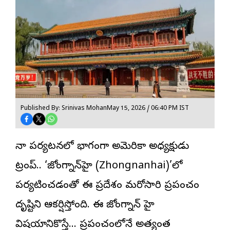
Published By: Srinivas Mohan
May 15, 2026 / 06:40 PM IST
చైనా పర్యటనలో భాగంగా అమెరికా అధ్యక్షుడు
ట్రంప్.. ‘
జోంగ్నాన్‌హై
(Zhongnanhai)’లో
పర్యటించడంతో ఈ ప్రదేశం మరోసారి ప్రపంచం
దృష్టిని ఆకర్షిస్తోంది. ఈ జోంగ్నాన్ హై
విషయానికొస్తే… ప్రపంచంలోనే అత్యంత