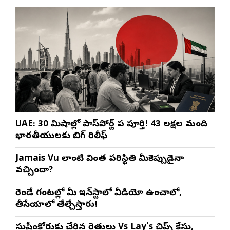
UAE: 30 నిమిషాల్లో పాస్‌పోర్ట్ పని పూర్తి! 43 లక్షల మంది
భారతీయులకు బిగ్ రిలీఫ్
Jamais Vu లాంటి వింత పరిస్థితి మీకెప్పుడైనా
వచ్చిందా?
రెండే గంటల్లో మీ ఇన్‌స్టాలో వీడియో ఉంచాలో,
తీసేయాలో తేల్చేస్తారు!
సుప్రీంకోర్టుకు చేరిన రైతులు Vs Lay’s చిప్స్‌ కేసు,