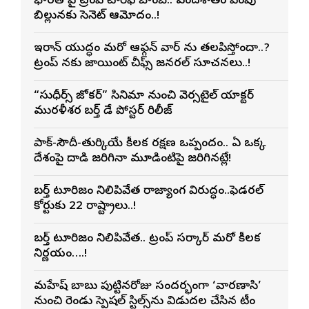
భారత్ పై ట్రంప్ టారిఫ్ బాంబ్.. వందశాతం పెంపు
బిల్లునకు సెనెట్ ఆమోదం..!
ఇరాన్ యుద్ధం మరో ఆఫ్గన్ వార్ ను తలపిస్తోందా..?
ట్రంప్ నకు జాయింట్ చీఫ్స్ జనరల్ సూచనలు..!
“సుధీర్స్ జోకర్” సినిమా నుంచి వెర్సటైల్ యాక్టర్
మురళీశర్మ బర్త్ డే పోస్టర్ రిలీజ్
పాక్-సౌదీ-తుర్కియే కీలక రక్షణ ఒప్పందం.. ఏ ఒక్క
దేశంపై దాడి జరిగినా మూడింటిపై జరిగినట్లే!
బర్త్ టూరిజం నిలిపివేత రాజ్యాంగ విరుద్ధం..ఫెడరల్
కోర్టుకు 22 రాష్ట్రాలు..!
బర్త్ టూరిజం నిలిపివేత.. ట్రంప్ సర్కార్ మరో కీలక
నిర్ణయం….!
మహేష్ బాబు పుట్టినరోజు సందర్భంగా ‘వారణాసి’
నుంచి రెండు స్పెషల్ స్టిల్స్‌ను విడుదల చేసిన టీం