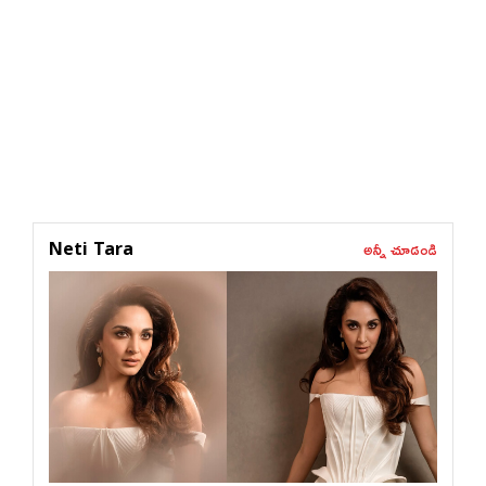
అన్నీ చూడండి
Neti Tara