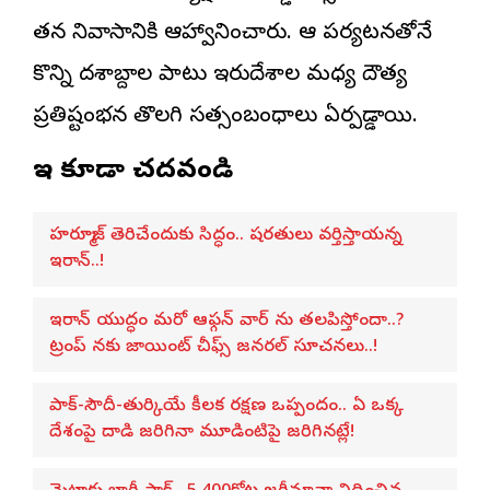
తన నివాసానికి ఆహ్వానించారు. ఆ పర్యటనతోనే
కొన్ని దశాబ్దాల పాటు ఇరుదేశాల మధ్య దౌత్య
ప్రతిష్టంభన తొలగి సత్సంబంధాలు ఏర్పడ్డాయి.
ఇవి కూడా చదవండి
హర్మూజ్ తెరిచేందుకు సిద్ధం.. షరతులు వర్తిస్తాయన్న
ఇరాన్..!
ఇరాన్ యుద్ధం మరో ఆఫ్గన్ వార్ ను తలపిస్తోందా..?
ట్రంప్ నకు జాయింట్ చీఫ్స్ జనరల్ సూచనలు..!
పాక్-సౌదీ-తుర్కియే కీలక రక్షణ ఒప్పందం.. ఏ ఒక్క
దేశంపై దాడి జరిగినా మూడింటిపై జరిగినట్లే!