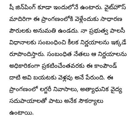
షీ జిన్‌పింగ్‌ కూడా ఇందులోనే ఉంటారు. వైట్‌హౌస్‌
మాదిరిగా ఈ ప్రాంగణంలోకి వెళ్లేందుకు సాధారణ
పౌరులకు అనుమతి ఉండదు. చైనా ప్రభుత్వ పాలసీ
విధానాలకు సంబంధించి కీలక నిర్ణయాలను ఇక్కడే
రూపొందిస్తారు. సంబంధిత నేతలు ఆ నిర్ణయాలను
అధికారికంగా ప్రకటించేంతవరకు ఈ కాంపౌండ్‌
దాటి అవి బయటకు వెళ్లవు అనే పేరుంది. ఈ
ప్రాంగణంలో లగ్జరీ నివాసాలు, అత్యాధునిక వైద్య
సదుపాయాలతో పాటు అనేక సౌకర్యాలు
ఉంటాయి.