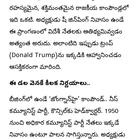
రహస్యమైన, శక్తిమంతమైన రాజకీయ కాంపౌండ్లలో
ఇది ఒకటి. అధ్యక్షుడు షీ జిన్‌పింగ్‌ నివాసం ఉండే
ఈ ప్రాంగణంలో విదేశీ నేతలకు ఆతిథ్యమివ్వడం
అత్యంత అరుదు. అలాంటిది ఇప్పుడు ట్రంప్‌
(Donald Trump)ను ఇక్కడికి ఆహ్వానించడం
ఆసక్తికరంగా మారింది.
ఈ గోడల వెనకే కీలక నిర్ణయాలు..
బీజింగ్‌లో ఉండే ‘జోంగ్నాన్‌హై’ కాంపౌండ్‌.. చైనీస్‌
కమ్యూనిస్ట్‌ పార్టీ, కౌన్సిల్‌కు హెడ్‌క్వార్టర్. 1950
నుంచి అధికార కమ్యూనిస్ట్‌ పార్టీ నేతలు ఇక్కడే
నివాసం ఉంటూ పాలన సాగిస్తున్నారు. అధ్యక్షుడు