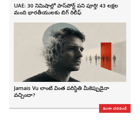
UAE: 30 నిమిషాల్లో పాస్‌పోర్ట్ పని పూర్తి! 43 లక్షల
మంది భారతీయులకు బిగ్ రిలీఫ్
Jamais Vu లాంటి వింత పరిస్థితి మీకెప్పుడైనా
వచ్చిందా?
ఇంకా చదవండి