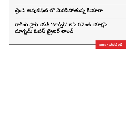
ట్రెండీ అవుట్‌ఫిట్ లో మెరిసిపోతున్న కియారా
రాకింగ్ స్టార్ యశ్ ‘టాక్సిక్’ లవ్ రివెంజ్ యాక్షన్
మాగ్నమ్ ఓపస్‌ ట్రైలర్ లాంచ్
ఇంకా చదవండి