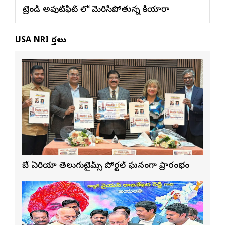
ట్రెండీ అవుట్‌ఫిట్ లో మెరిసిపోతున్న కియారా
USA NRI వార్తలు
బే ఏరియా తెలుగుటైమ్స్ పోర్టల్ ఘనంగా ప్రారంభం