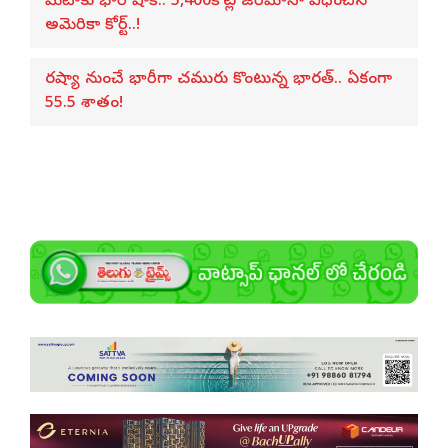
మెటాకు భారీ షాక్.. 5,400కోట్ల జరీమానా విధించిన
అమెరికా కోర్ట్..!
రష్యా నుంచే భారీగా చమురు కొంటున్న భారత్.. ఏకంగా
55.5 శాతం!