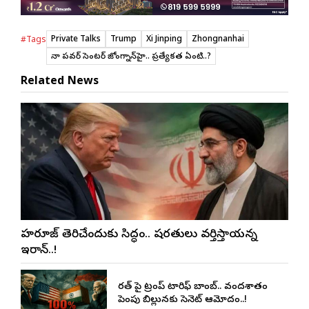
Private Talks
Trump
Xi Jinping
Zhongnanhai
#Tags
చైనా పవర్‌ సెంటర్‌ జోంగ్నాన్‌హై.. ప్రత్యేకత ఏంటి..?
Related News
హర్మూజ్ తెరిచేందుకు సిద్ధం.. షరతులు వర్తిస్తాయన్న
ఇరాన్..!
భారత్ పై ట్రంప్ టారిఫ్ బాంబ్.. వందశాతం
పెంపు బిల్లునకు సెనెట్ ఆమోదం..!