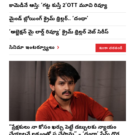
కామెడీనే ఆస్తి: ‘గట్ట కుస్తీ 2’OTT మూవి రివ్యూ
మైండ్ బ్లోయింగ్ క్రైమ్ థ్రిల్లర్.. ‘దంధా’
‘అబ్జెక్ష‌న్ మై లార్డ్ రివ్యూ’ క్రైమ్ థ్రిల్ల‌ర్ వెబ్ సిరీస్
ఇంకా చదవండి
సినిమా ఇంటర్వ్యూలు
”ప్రేక్షకులు నా కోసం ఖర్చు పెట్టే డబ్బులకు న్యాయం
చేయాలనే లక్ష్యంతో పని చేస్తాను” – ‘దందా’ ఫేమ్ దొర