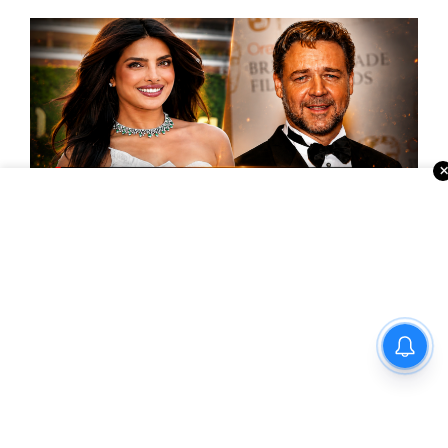
రాజమౌళి ‘వారణాసి’ తర్వాత… ప్రియాంక చోప్రా నెక్స్ట్
మూవీ ఫిక్స్!
ఒక్క హార్డ్‌డిస్క్ మాయం… Netflix పై రూ.900 కోట్ల
కేసు!అందులో ఏముంది?
బైక్ అంబులెన్స్‌లకు జాతీయ స్థాయి
ప్రమాణాలు తెచ్చే యోచనలో కేంద్రం
సినిమావాళ్లకు కొత్త తలనొప్పి… ట్విట్టర్ పైరసీ!
థియేటర్‌లో రిలీజ్… Xలో ఫ్రీ షో?
‘స్పైడర్ మ్యాన్’ అంటే మనోళ్లకు ఇంత పిచ్చా? ఈ