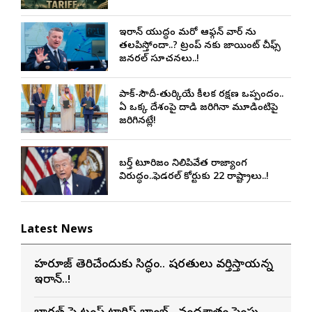
ఇరాన్ యుద్ధం మరో ఆఫ్గన్ వార్ ను
తలపిస్తోందా..? ట్రంప్ నకు జాయింట్ చీఫ్స్
జనరల్ సూచనలు..!
పాక్-సౌదీ-తుర్కియే కీలక రక్షణ ఒప్పందం..
ఏ ఒక్క దేశంపై దాడి జరిగినా మూడింటిపై
జరిగినట్లే!
బర్త్ టూరిజం నిలిపివేత రాజ్యాంగ
విరుద్ధం..ఫెడరల్ కోర్టుకు 22 రాష్ట్రాలు..!
Latest News
హర్మూజ్ తెరిచేందుకు సిద్ధం.. షరతులు వర్తిస్తాయన్న
ఇరాన్..!