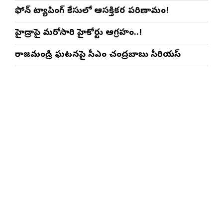
ఫోన్ ట్యాపింగ్ కేసులో ఆసక్తికర పరిణామం!
హైడ్రాపై మరోసారి హైకోర్టు ఆగ్రహం..!
రాజమండ్రి ఘటనపై సీఎం చంద్రబాబు సీరియస్