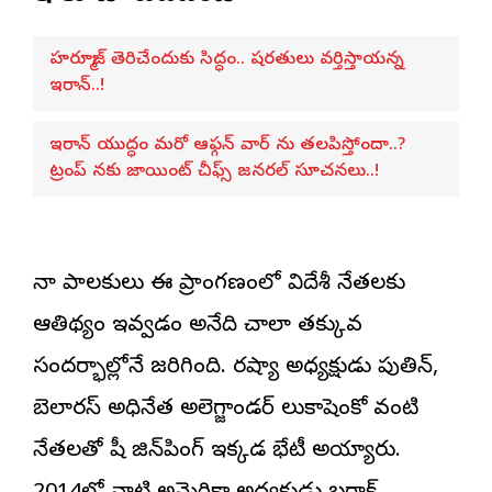
హర్మూజ్ తెరిచేందుకు సిద్ధం.. షరతులు వర్తిస్తాయన్న
ఇరాన్..!
ఇరాన్ యుద్ధం మరో ఆఫ్గన్ వార్ ను తలపిస్తోందా..?
ట్రంప్ నకు జాయింట్ చీఫ్స్ జనరల్ సూచనలు..!
చైనా పాలకులు ఈ ప్రాంగణంలో విదేశీ నేతలకు
ఆతిథ్యం ఇవ్వడం అనేది చాలా తక్కువ
సందర్భాల్లోనే జరిగింది. రష్యా అధ్యక్షుడు పుతిన్‌,
బెలారస్‌ అధినేత అలెగ్జాండర్‌ లుకాషెంకో వంటి
నేతలతో షీ జిన్‌పింగ్‌ ఇక్కడ భేటీ అయ్యారు.