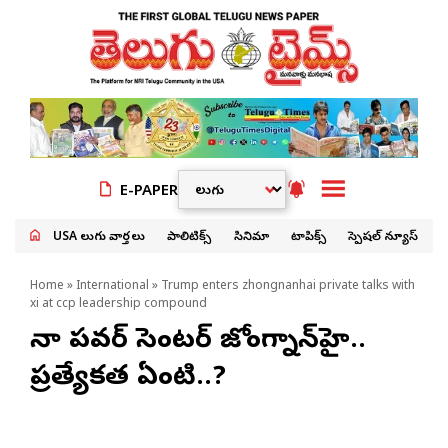
E-PAPER
USA తెలుగు వార్తలు
పాలిటిక్స్
సినిమా
టాపిక్స్
స్పెషల్ న్యూస్
Home
»
International
» Trump enters zhongnanhai private talks with
xi at ccp leadership compound
చైనా పవర్‌ సెంటర్‌ జోంగ్నాన్‌హై..
ప్రత్యేకత ఏంటి..?