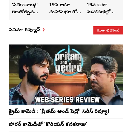
ుంచి
‘సిలికానాంధ్ర’
19వ ఆటా
19వ ఆటా
19
రజతోత్సవ
మహాసభలలో
మహాసభల్లో
మహా
సంబరాలు…
సతీశ్
మహిళల కోసం
‘వి
కుంభ హారతి
రామసహాయం
ప్రత్యేకంగా
పరి
ఇంకా చదవండి
సినిమా రివ్యూస్
ప్రత్యేకం
రెడ్డి ప్రత్యేక లైవ్
‘ఉమెన్స్ ఫోరమ్’
కార
ళా’
షో
వేడుకలు
క్రైమ్ కామెడీ : ‘ప్రీతమ్ అండ్ పెడ్రో’ సిరీస్ రివ్యూ!
హారర్ కామెడీతో ‘కొరియన్ కనకరాజు’