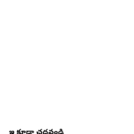
ఇవి కూడా చదవండి