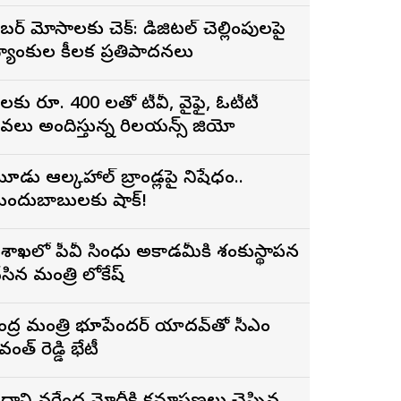
ైబర్ మోసాలకు చెక్: డిజిటల్ చెల్లింపులపై
్యాంకుల కీలక ప్రతిపాదనలు
ెలకు రూ. 400 లతో టీవీ, వైఫై, ఓటీటీ
ేవలు అందిస్తున్న రిలయన్స్ జియో
ూడు ఆల్కహాల్ బ్రాండ్లపై నిషేధం..
ందుబాబులకు షాక్!
ిశాఖలో పీవీ సింధు అకాడమీకి శంకుస్థాపన
ేసిన మంత్రి లోకేష్
ేంద్ర మంత్రి భూపేందర్ యాదవ్‌తో సీఎం
వంత్ రెడ్డి భేటీ