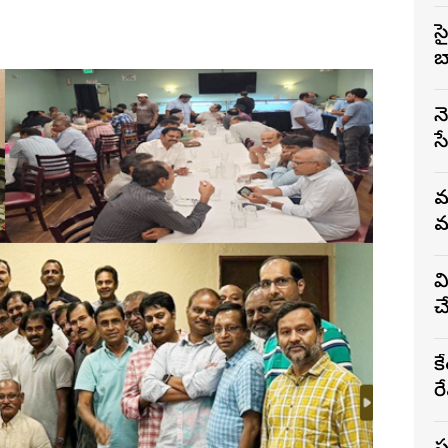
స
బ
న
స
మ
మ
వ
చ
క
రే