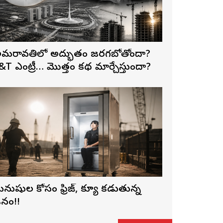
మరావతిలో అద్భుతం జరగబోతోందా?
&T ఎంట్రీ… మొత్తం కథ మార్చేస్తుందా?
నుషుల కోసం ఫ్రిజ్, క్యూ కడుతున్న
నం!!