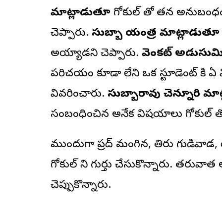
మాట్లాడుతూ
గోకుల్ తో తన అనుబంధం 
చెప్పారు.
సుబ్బా యంత్ర మాట్లాడుతూ
అయ్యాడని చెప్పారు.
వెంకట్ అడుసుమిల
పరిచయం కూడా లేని ఒక స్టూడెంట్ కి 
వివరించారు.
సుబ్బారావు చెన్నూరి మా
సంబంధించిన అనేక విషయాలు గోకుల్ తో చ
ముందుగా ప్రసాద్ మంగిన, తిరు గుడివాడ, 
గోకుల్ ని గుర్తు చేసుకొన్నారు. తరువా
చెప్పుకొన్నారు.