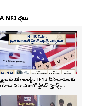
 NRI వార్తలు
న్నారైలకు బిగ్ అలర్ట్.. H-1B వీసాదారులకు
్రయాణ సమయంలో స్టేటస్ ప్రూఫ్స్
ప్పనిసరి..!