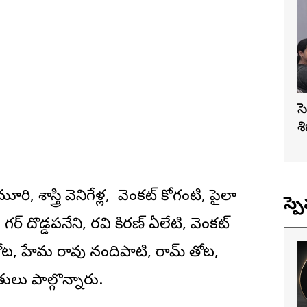
స
శ
ి, శాస్త్రి వెనిగేళ్ల, వెంకట్ కోగంటి, పైలా
స్ప
ాగర్ దొడ్డపనేని, రవి కిరణ్ ఏలేటి, వెంకట్
నకోట, హేమ రావు నందిపాటి, రామ్ తోట,
ితులు పాల్గొన్నారు.