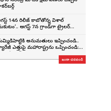
్రధాని నరేంద్ర మోదీకి క్షమాపణలు చెప్పిన
కర్‌బర్గ్
గస్ట్ 14న రిలీజ్ కాబోతోన్న విశాల్
మకుటం’.. ఆగస్ట్ 7న గ్రాండ్‌గా ట్రైలర్
ిడుదల
ుమ్మిడిహెట్టికి అనుమ‌తులు ఇప్పించండి..
్యారేజీ ఎత్తుపై మ‌హారాష్ట్రను ఒప్పించండి:
ీఎం రేవంత్ రెడ్డి
ఇంకా చదవండి