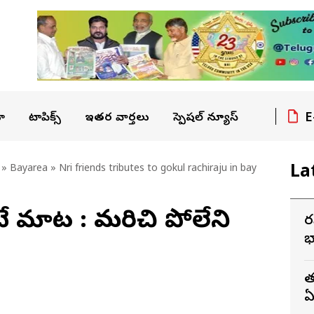
E
ా
టాపిక్స్
ఇతర వార్తలు
స్పెషల్ న్యూస్
La
»
Bayarea
» Nri friends tributes to gokul rachiraju in bay
టే మాట : మరిచి పోలేని
ర
భ
త
ఏ