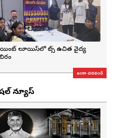
ెయింట్ లూయిస్‌లో నాట్స్ ఉచిత వైద్య
ిబిరం
ఇంకా చదవండి
ెషల్ న్యూస్