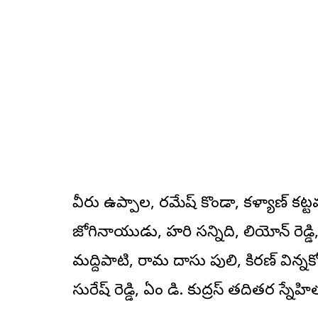
వీరు ఉప్పాల, రమేష్ కొండా, కళ్యాణ్ కట్టమూర
జోగినాయుడు, హరి సన్నిది, లియోన్ రెడ్డి, స
మద్దిపాటి, రామ దాసు పులి, కిరణ్ విన్
సురేష్ రెడ్డి, ఏం డి. కుద్రస్ తదితర స్నేహ