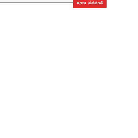
ఇంకా చదవండి