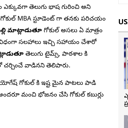
ఎక్కువగా తెలుగు భాష గురించి అని
గోకుల్ MBA స్టూడెంట్ గా తనకు పరిచయం
USA
్లి మాట్లాడుతూ
గోకుల్ అసలు ఏ మాత్రం
ఏ విధంగా సలహాలు ఇచ్చి సహాయం చేశారో
ట్లాడుతూ
తెలుగు టైమ్స్, పాఠశాల కి
ర్చించే వాడినని తెలిపారు.
యోగేష్ గోకుల్ కి ఇష్ట మైన పాటలు పాడి
త అందరూ మంచి భోజనం చేసి గోకుల్ కబుర్లు
ఎ
ప
త