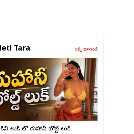
eti Tara
అన్నీ చూడండి
ికినీ లుక్ లో రుహానీ బోల్డ్ లుక్