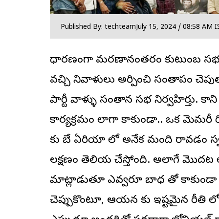
Published By: techteam
July 15, 2024 / 08:58 AM I
సాధారణంగా మరణానంతరం కుటుంబ సభ్యు
వచ్చి నివాళులు అర్పించి సంతాపం చెపు
పార్టీ వాళ్ళు సంతాన సభ నిర్వహిస్తారు. 
కార్యక్రమం లాగా కాకుండా.. ఒక మెమరీ 
కు బే ఏరియా లో అనేక మంది రావడం స్వర్
లక్షణం తెలియ చేస్తోంది. అలాగే మొదట ల
మాట్లాడుతూ ఎవ్వరూ బాధ తో కాకుండ
చెప్పుకొంటూ, ఆయన కు ఇష్టమైన రీతి