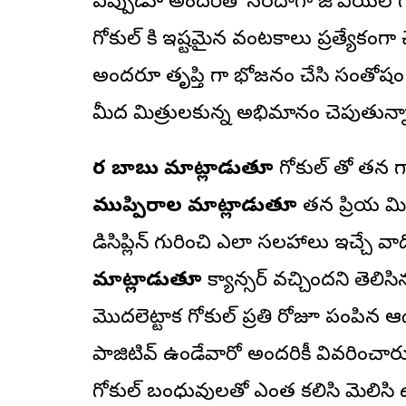
ఎప్పుడూ అందరితో సరదాగా జోవియల్ గా వు
గోకుల్ కి ఇష్టమైన వంటకాలు ప్రత్యేకంగ
అందరూ తృప్తి గా భోజనం చేసి సంతోషం గ
మీద మిత్రులకున్న అభిమానం చెపుతున్
వీర బాబు మాట్లాడుతూ
గోకుల్ తో తన గాఢ
ముప్పిరాల మాట్లాడుతూ
తన ప్రియ మిత
డిసిప్లిన్ గురించి ఎలా సలహాలు ఇచ్చే వా
మాట్లాడుతూ
క్యాన్సర్ వచ్చిందని తెలిస
మొదలెట్టాక గోకుల్ ప్రతి రోజూ పంపిన ఆ
పాజిటివ్ ఉండేవారో అందరికీ వివరించార
గోకుల్ బంధువులతో ఎంత కలిసి మెలిసి 