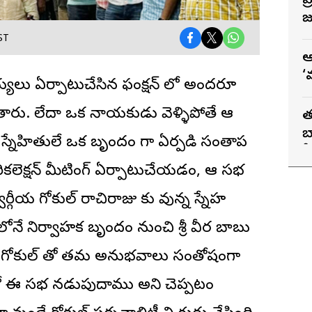
ప
జు
ST
ఆ
‘
లు ఏర్పాటుచేసిన ఫంక్షన్ లో అందరూ
వ
తారు. లేదా ఒక నాయకుడు వెళ్ళిపోతే ఆ
త
బ
కాని స్నేహితులే ఒక బృందం గా ఏర్పడి సంతాప
స
రికలెక్షన్ మీటింగ్ ఏర్పాటుచేయడం, ఆ సభ
గీయ గోకుల్ రాచిరాజు కు వున్న స్నేహ
ోనే నిర్వాహక బృందం నుంచి శ్రీ వీర బాబు
ా గోకుల్ తో తమ అనుభవాలు సంతోషంగా
 లో ఈ సభ నడుపుదాము అని చెప్పటం