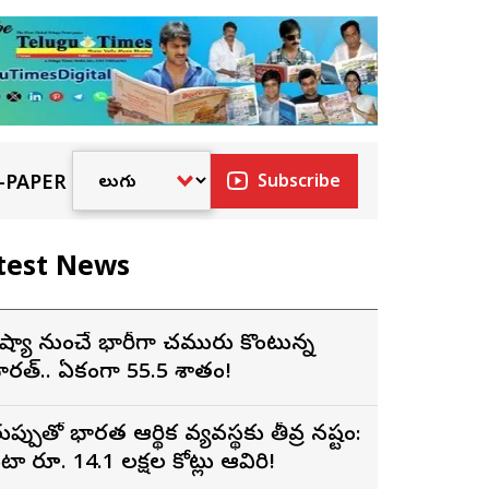
-PAPER
Subscribe
test News
ష్యా నుంచే భారీగా చమురు కొంటున్న
ారత్.. ఏకంగా 55.5 శాతం!
ుప్పుతో భారత ఆర్థిక వ్యవస్థకు తీవ్ర నష్టం:
టా రూ. 14.1 లక్షల కోట్లు ఆవిరి!