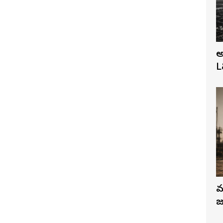
అ
L
మ
జ