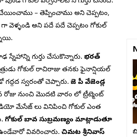
ండే గోకుల్ పర్సనాలిటీ ని గుర్తు చేసింది.
ా చేయించాము – తెప్పించాము అని చెప్పటం,
ా వెళ్ళండి అని పదే పదే చెప్పటం గోకుల్
నాయి.
N
 స్నేహాన్ని గుర్తు చేసుకొన్నారు.
భరత్
్రుడు గోకుల్ రాచిరాజు తనకు ఫైనాన్షియల్
డో గద్గద స్వరంతో చెప్పారు.
జె పీ వేజెండ్ల
ిన రోజు నుంచి మొదటి వారం లో ట్రీట్మెంట్
డియో మేసేజ్ లు వినిపించి గోకుల్ ఎంత
ు.
గోకుల్ బావ సుబ్రమణ్యం మాట్లాడుతూ
ఉండేవారో వివరించారు.
చిమట శ్రీనివాస్
బ