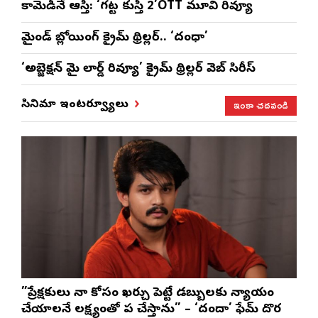
కామెడీనే ఆస్తి: ‘గట్ట కుస్తీ 2’OTT మూవి రివ్యూ
మైండ్ బ్లోయింగ్ క్రైమ్ థ్రిల్లర్.. ‘దంధా’
‘అబ్జెక్ష‌న్ మై లార్డ్ రివ్యూ’ క్రైమ్ థ్రిల్ల‌ర్ వెబ్ సిరీస్
ఇంకా చదవండి
సినిమా ఇంటర్వ్యూలు
”ప్రేక్షకులు నా కోసం ఖర్చు పెట్టే డబ్బులకు న్యాయం
చేయాలనే లక్ష్యంతో పని చేస్తాను” – ‘దందా’ ఫేమ్ దొర