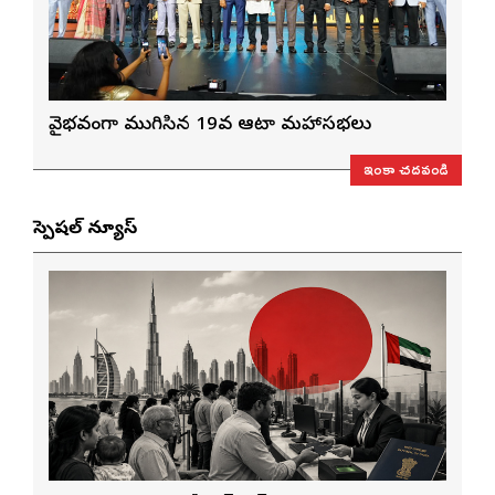
వైభవంగా ముగిసిన 19వ ఆటా మహాసభలు
ఇంకా చదవండి
స్పెషల్ న్యూస్