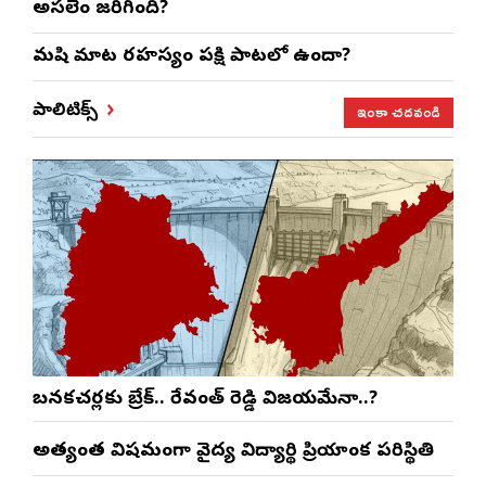
అసలేం జరిగింది?
మనిషి మాట రహస్యం పక్షి పాటలో ఉందా?
ఇంకా చదవండి
పాలిటిక్స్
బనకచర్లకు బ్రేక్.. రేవంత్ రెడ్డి విజయమేనా..?
అత్యంత విషమంగా వైద్య విద్యార్థిని ప్రియాంక పరిస్థితి