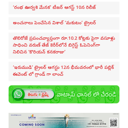
‘రంభ ఊర్వశి మేనక’ టీజర్ ఆగస్ట్ 10న రిలీజ్
అంచనాలు పెంచేసిన విశాల్ ‘మకుటం’ ట్రైలర్
తొలిరోజే ప్రపంచవ్యాప్తంగా రూ.10.2 కోట్లకు పైగా వసూళ్లు
సాధించి వరుణ్ తేజ్ కెరీర్‌లోనే బిగ్గెస్ట్ ఓపెనింగ్‌గా
నిలిచిన ‘కొరియన్ కనకరాజు’
‘ఇరుముడి’ ట్రైలర్ ఆగస్టు 12న భీమవరంలో భారీ పబ్లిక్
ఈవెంట్ లో గ్రాండ్ గా లాంచ్