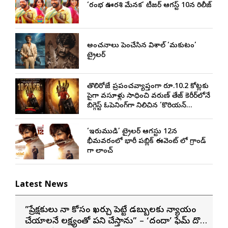
‘రంభ ఊర్వశి మేనక’ టీజర్ ఆగస్ట్ 10న రిలీజ్
అంచనాలు పెంచేసిన విశాల్ ‘మకుటం’
ట్రైలర్
తొలిరోజే ప్రపంచవ్యాప్తంగా రూ.10.2 కోట్లకు
పైగా వసూళ్లు సాధించి వరుణ్ తేజ్ కెరీర్‌లోనే
బిగ్గెస్ట్ ఓపెనింగ్‌గా నిలిచిన ‘కొరియన్
కనకరాజు’
‘ఇరుముడి’ ట్రైలర్ ఆగస్టు 12న
భీమవరంలో భారీ పబ్లిక్ ఈవెంట్ లో గ్రాండ్
గా లాంచ్
Latest News
”ప్రేక్షకులు నా కోసం ఖర్చు పెట్టే డబ్బులకు న్యాయం
చేయాలనే లక్ష్యంతో పని చేస్తాను” – ‘దందా’ ఫేమ్ దొర