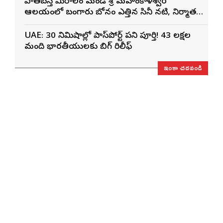
పాతబస్తీ మీరాలం మండి శ్రీ మహంకాళేశ్వర
ఆలయంలో బంగారు బోనం ఎత్తిన సినీ నటి, నిర్మాత
నిహారిక కొణిదెల
UAE: 30 నిమిషాల్లో పాస్‌పోర్ట్ పని పూర్తి! 43 లక్షల
మంది భారతీయులకు బిగ్ రిలీఫ్
ఇంకా చదవండి