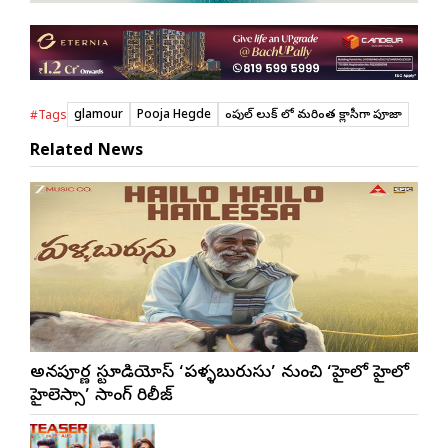
glamour
Pooja Hegde
సింపుల్ లుక్ లో మ‌రింత క్లాసీగా పూజా
#Tags
Related News
అన్నపూర్ణ స్టూడియోస్ ‘పళ్ళబురుసు’ నుంచి ‘హైలో హైలో
హైలెస్సా’ సాంగ్ రిలీజ్