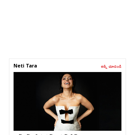
అన్నీ చూడండి
Neti Tara