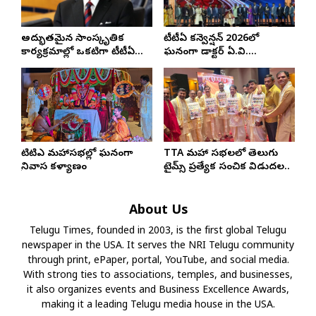
అద్భుతమైన సాంస్కృతిక
టీటీఏ కన్వెన్షన్ 2026లో
కార్యక్రమాల్లో ఒకటిగా టీటీఏ
ఘనంగా డాక్టర్ ఏ.వి.
కన్వెన్షన్ నిలిచిపోతుంది: మేయర్
గురువారెడ్డికి సత్కారం..
రాబ్ హారింగ్టన్
టిటిఎ మహాసభల్లో ఘనంగా
TTA మహా సభలలో తెలుగు
శ్రీనివాస కళ్యాణం
టైమ్స్ ప్రత్యేక సంచిక విడుదల..
About Us
Telugu Times, founded in 2003, is the first global Telugu
newspaper in the USA. It serves the NRI Telugu community
through print, ePaper, portal, YouTube, and social media.
With strong ties to associations, temples, and businesses,
it also organizes events and Business Excellence Awards,
making it a leading Telugu media house in the USA.