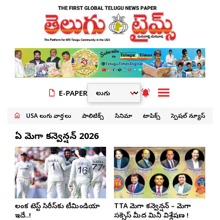
E-PAPER
USA తెలుగు వార్తలు
పాలిటిక్స్
సినిమా
టాపిక్స్
స్పెషల్ న్యూస్
టీటీఏ మెగా కన్వెన్షన్ 2026
శ్రీలంక టెస్ట్ సిరీస్‌కు టీమిండియా
TTA మెగా కన్వెన్షన్ – మెగా
ఇదే..!
సక్సెస్ మీద మినీ విశ్లేషణ !