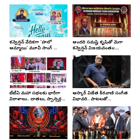
కన్వెన్షన్ వేదికగా ‘హలో
అందరి సమష్టి కృషితో మెగా
అమ్మాయి’ మూవీ సాంగ్
కన్వెన్షన్ విజయవంతం:
ఆవిష్కరణ.. టీటీఏకు
విజయ్‌పాల్ రెడ్డి
కృతజ్ఞతలు తెలిపిన
చిత్రబృందం!
టీటీఏ మహా సభలకు భారీగా
ఆస్కార్ విజేత కీరవాణి సంగీత
విరాళాలు.. దాతలు, స్పాన్సర్లను
విభావరి.. పాటలతో
ఘనంగా సన్మానించిన టీటీఏ
మంత్రముగ్ధులైన ఎన్నారైలు