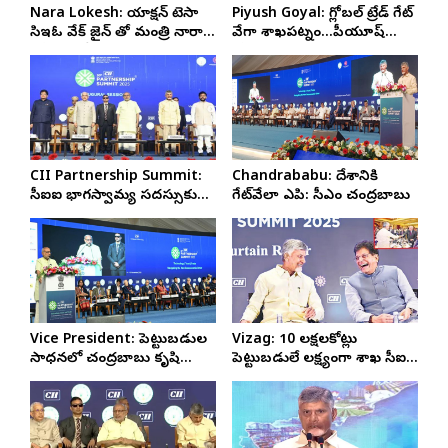
Nara Lokesh: యాక్షన్ టెసా
Piyush Goyal: గ్లోబల్‌ ట్రేడ్‌ గేట్‌
సిఇఓ వివేక్ జైన్ తో మంత్రి నారా
వేగా విశాఖపట్నం…పీయూష్‌
లోకేష్ భేటీ
గోయల్‌
CII Partnership Summit:
Chandrababu: దేశానికి
సీఐఐ భాగస్వామ్య సదస్సుకు
గేట్‌వేలా ఎపి: సీఎం చంద్రబాబు
ప్రముఖుల హాజరు
Vice President: పెట్టుబడుల
Vizag: 10 లక్షలకోట్లు
సాధనలో చంద్రబాబు కృషి
పెట్టుబడులే లక్ష్యంగా విశాఖ సీఐఐ
శ్లాఘనీయం ఉపరాష్ట్రపతి సిపి
సదస్సు..
రాధాకృష్ణన్‌