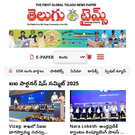
E-PAPER
USA తెలుగు వార్తలు
పాలిటిక్స్
సినిమా
టాపిక్స్
స్పెషల్ న్యూస్
సిఐఐ పార్టనర్ షిప్ సమ్మిట్ 2025
Vizag: విశాఖలో సిఐఐ
Nara Lokesh: ఆంధ్రప్రదేశ్
భాగస్వామ్య సదస్సు
క్వాంటం కంప్యూటింగ్ పాలసీ ని