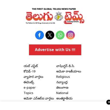
Advertise with Us !!!
రియల్ ఎస్టేట్
వాషింగ్టన్ డి.సి.
కోవిడ్-19
అమెరికా రాజకీయాలు
వ్యాపార వార్తలు
Religious
ఈవెంట్స్
నవ్యాంధ్ర
e-paper
తెలంగాణ
Topics
National
అమెరికా ఎన్‌ఆర్‌ఐ వార్తలు
అంతర్జాతీయ
షాపింగ్
Political Articles
Bay Area
Cinema News