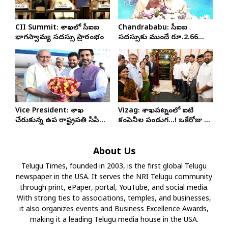
CII Summit: విశాఖలో సీఐఐ
Chandrababu: సీఐఐ
భాగస్వామ్య సదస్సు ప్రారంభం
సదస్సుకు ముందే రూ.2.66
లక్షల కోట్ల ఎంవోయూలు:
చంద్రబాబు
Vice President: విశాఖ
Vizag: విశాఖపట్నంలో ఐటి
చేరుకున్న ఉప రాష్ట్రపతి సీపీ
కంపెనీల పండుగ…! ఒకేరోజు 5
రాధాకృష్ణన్
కంపెనీలకు లోకేష్ భూమిపూజ
About Us
Telugu Times, founded in 2003, is the first global Telugu
newspaper in the USA. It serves the NRI Telugu community
through print, ePaper, portal, YouTube, and social media.
With strong ties to associations, temples, and businesses,
it also organizes events and Business Excellence Awards,
making it a leading Telugu media house in the USA.