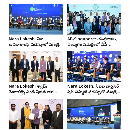
అద్భుతవిజయం
విడుదల చేసిన మంత్రి నారా లోకేష్
Nara Lokesh: ఏఐ
AP-Singapore: చంద్రబాబు,
అవకాశాలపై సదస్సులో మంత్రి
షణ్ముగం సమక్షంలో ఏపీ-
నారా లోకేష్
సింగపూర్ మధ్య ఎంఓయూ
Nara Lokesh: శ్యామ్
Nara Lokesh: సిఐఐ పార్టనర్
మెటాలిక్స్ ఎండి షీజిత్ అగర్వాల్
షిప్ సమ్మిట్ సదస్సులో మంత్రి
తో మంత్రి లోకేష్ భేటీ
నారా లోకేష్