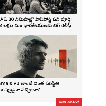
AE: 30 నిమిషాల్లో పాస్‌పోర్ట్ పని పూర్తి!
3 లక్షల మంది భారతీయులకు బిగ్ రిలీఫ్
amais Vu లాంటి వింత పరిస్థితి
ీకెప్పుడైనా వచ్చిందా?
ఇంకా చదవండి