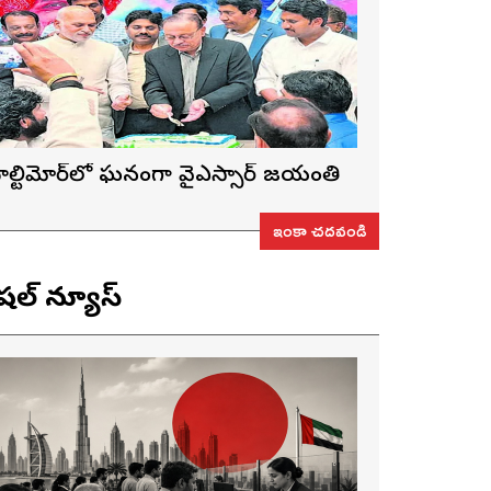
ాల్టిమోర్‌లో ఘనంగా వైఎస్సార్‌ జయంతి
ఇంకా చదవండి
ెషల్ న్యూస్