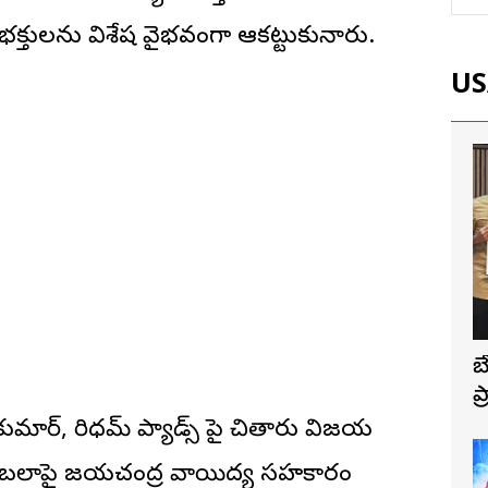
్తులను విశేష వైభవంగా ఆకట్టుకున్నారు.
USA
బ
ప
 కుమార్, రిధమ్ ప్యాడ్స్ పై చితారు విజయ
, తబలాపై జయచంద్ర వాయిద్య సహకారం