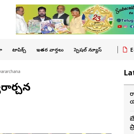
E
ా
టాపిక్స్
ఇతర వార్తలు
స్పెషల్ న్యూస్
La
vararchana
్వరార్చన
ర
య
బ
ప