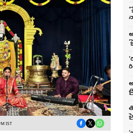
”
న
–
అ
‘
‘
ర
అ
ట
త
ప
బ
 PM IST
క