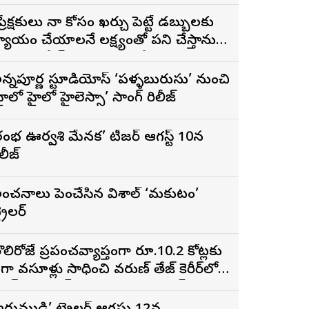
ప్రేక్షకులు నా కోసం ఖర్చు పెట్టే డబ్బులకు
్యాయం చేయాలనే లక్ష్యంతో పని చేస్తాను”
 ‘దందా’ ఫేమ్ దొర సాయి తేజ
న్నపూర్ణ స్టూడియోస్ ‘పళ్ళబురుసు’ నుంచి
హైలో హైలో హైలెస్సా’ సాంగ్ రిలీజ్
రంభ ఊర్వశి మేనక’ టీజర్ ఆగస్ట్ 10న
ిలీజ్
ంచనాలు పెంచేసిన విశాల్ ‘మకుటం’
్రైలర్
ొలిరోజే ప్రపంచవ్యాప్తంగా రూ.10.2 కోట్లకు
ైగా వసూళ్లు సాధించి వరుణ్ తేజ్ కెరీర్‌లోనే
ిగ్గెస్ట్ ఓపెనింగ్‌గా నిలిచిన ‘కొరియన్
నకరాజు’