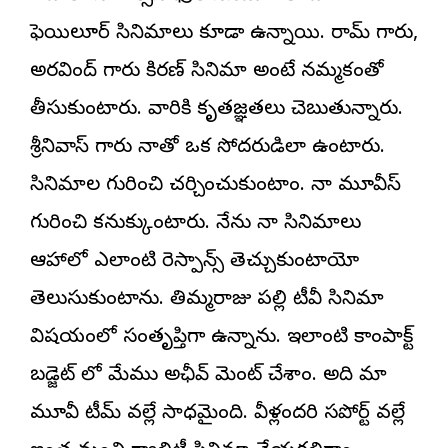
ఫెయిల్యూర్ సినిమాలు కూడా ఉన్నాయి. రామ్ గారు,
అరవింద్ గారు కిరణ్ సినిమా అంటే నమ్మకంతో
తీసుకుంటారు. వారికి కృతజ్ఞతలు చెబుతున్నారు.
శ్రీనివాస్ గారు నాతో ఒక సోదరుడిలా ఉంటారు.
సినిమాల గురించి చర్చించుకుంటాం. నా మూవీస్
గురించి కనుక్కుంటారు. నేను నా సినిమాలు
ఆహాలో ఎలాంటి రెస్పాన్స్ తెచ్చుకుంటాయో
తెలుసుకుంటాను. తిమ్మరాజు పల్లి టీవీ సినిమా
విషయంలో సంతృప్తిగా ఉన్నాను. ఇలాంటి కాంపాక్ట్
బడ్జెట్ లో మేము అఛీవ్ మెంట్ చేశాం. అది మా
మూవీ టీమ్ వల్లే సాధ్యమైంది. వీళ్లందరి సపోర్ట్ వల్లే