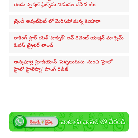
రెండు స్పెషల్ స్టిల్స్‌ను విడుదల చేసిన టీం
ట్రెండీ అవుట్‌ఫిట్ లో మెరిసిపోతున్న కియారా
రాకింగ్ స్టార్ యశ్ ‘టాక్సిక్’ లవ్ రివెంజ్ యాక్షన్ మాగ్నమ్
ఓపస్‌ ట్రైలర్ లాంచ్
అన్నపూర్ణ స్టూడియోస్ ‘పళ్ళబురుసు’ నుంచి ‘హైలో
హైలో హైలెస్సా’ సాంగ్ రిలీజ్