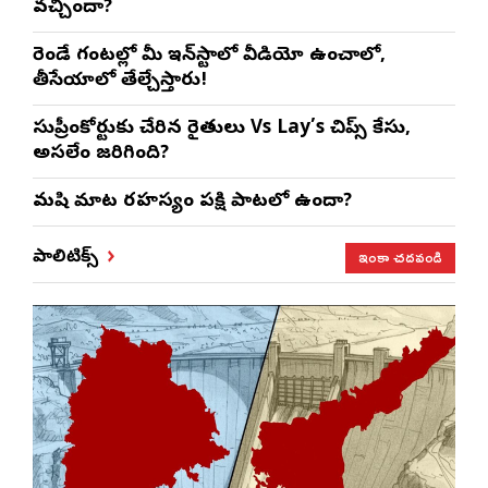
వచ్చిందా?
రెండే గంటల్లో మీ ఇన్‌స్టాలో వీడియో ఉంచాలో,
తీసేయాలో తేల్చేస్తారు!
సుప్రీంకోర్టుకు చేరిన రైతులు Vs Lay’s చిప్స్‌ కేసు,
అసలేం జరిగింది?
మనిషి మాట రహస్యం పక్షి పాటలో ఉందా?
ఇంకా చదవండి
పాలిటిక్స్