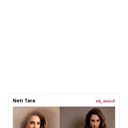
అన్నీ చూడండి
Neti Tara