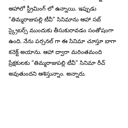
ఆహాలో స్ట్రీమింగ్ లో ఉన్నాయి. ఇప్పుడు
“తిమ్మరాజుపల్లి టీవీ” సినిమాను ఆహా సబ్
స్క్రైబర్స్ ముందుకు తీసుకురావడం సంతోషంగా
ఉంది. నేను పర్సనల్ గా ఈ సినిమా చూస్తూ బాగా
కనెక్ట్ అయ్యాను. ఆహా ద్వారా మరింతమంది
ప్రేక్షకులకు “తిమ్మరాజుపల్లి టీవీ” సినిమా రీచ్
అవుతుందని ఆశిస్తున్నాం. అన్నారు.