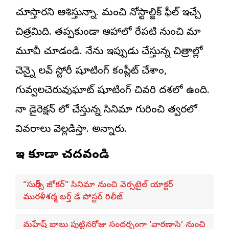
చూస్తారని ఆశిస్తున్నా. మంచి నోస్టాల్జిక్ ఫీల్ ఇచ్చే
చిత్రమిది. తప్పకుండా ఆహాలో రేపటి నుంచి మా
మూవీ చూడండి. నేను ఇప్పుడు చేస్తున్న చిత్రాల్లో
చెన్నై లవ్ స్టోరీ షూటింగ్ కంప్లీట్ చేశాం,
గువ్వలచెరువుఘాట్ షూటింగ్ చివరి దశలో ఉంది.
నా డైరెక్షన్ లో చేస్తున్న సినిమా గురించి త్వరలో
వివరాలు వెల్లడిస్తా. అన్నారు.
ఇవి కూడా చదవండి
“సుధీర్స్ జోకర్” సినిమా నుంచి వెర్సటైల్ యాక్టర్
మురళీశర్మ బర్త్ డే పోస్టర్ రిలీజ్
మహేష్ బాబు పుట్టినరోజు సందర్భంగా ‘వారణాసి’ నుంచి