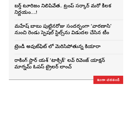
బర్త్ టూరిజం నిలిపివేత.. ట్రంప్ సర్కార్ మరో కీలక
నిర్ణయం….!
మహేష్ బాబు పుట్టినరోజు సందర్భంగా ‘వారణాసి’
నుంచి రెండు స్పెషల్ స్టిల్స్‌ను విడుదల చేసిన టీం
ట్రెండీ అవుట్‌ఫిట్ లో మెరిసిపోతున్న కియారా
రాకింగ్ స్టార్ యశ్ ‘టాక్సిక్’ లవ్ రివెంజ్ యాక్షన్
మాగ్నమ్ ఓపస్‌ ట్రైలర్ లాంచ్
ఇంకా చదవండి