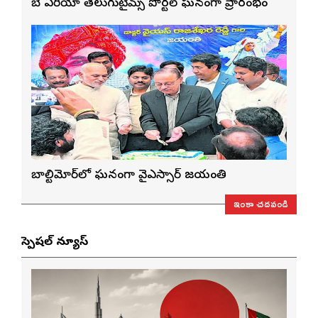
బే ఏరియా తెలుగుటైమ్స్ పోర్టల్ ఘనంగా ప్రారంభం
బాల్టిమోర్‌లో ఘనంగా వైఎస్సార్‌ జయంతి
ఇంకా చదవండి
స్పెషల్ న్యూస్