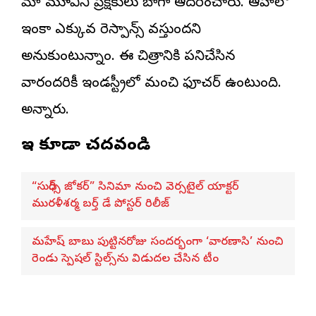
మా మూవీని ప్రేక్షకులు బాగా ఆదరించారు. ఆహాలో
ఇంకా ఎక్కువ రెస్పాన్స్ వస్తుందని
అనుకుంటున్నాం. ఈ చిత్రానికి పనిచేసిన
వారందరికీ ఇండస్ట్రీలో మంచి ఫ్యూచర్ ఉంటుంది.
అన్నారు.
ఇవి కూడా చదవండి
“సుధీర్స్ జోకర్” సినిమా నుంచి వెర్సటైల్ యాక్టర్
మురళీశర్మ బర్త్ డే పోస్టర్ రిలీజ్
మహేష్ బాబు పుట్టినరోజు సందర్భంగా ‘వారణాసి’ నుంచి
రెండు స్పెషల్ స్టిల్స్‌ను విడుదల చేసిన టీం