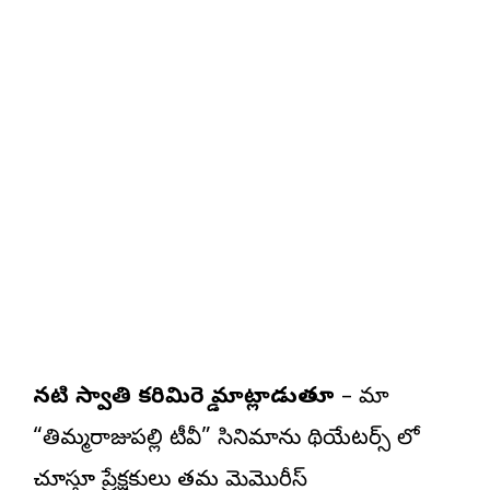
నటి స్వాతి కరిమిరెడ్డి మాట్లాడుతూ
– మా
“తిమ్మరాజుపల్లి టీవీ” సినిమాను థియేటర్స్ లో
చూస్తూ ప్రేక్షకులు తమ మెమొరీస్