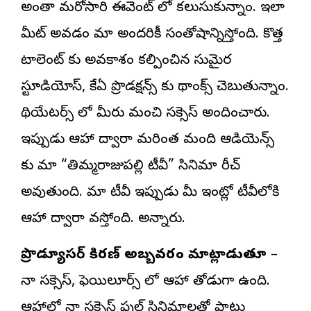
అంతా మరోసారి ఈవెంట్ లో కలుసుకున్నాం. ఇలా
మీట్ అవడం మా అందరికీ సంతోషాన్నిస్తోంది. కొత్త
టాలెంట్ కు అవకాశం కల్పించిన సుమైర
స్టూడియోస్, కేఏ ప్రొడక్షన్స్ కు థ్యాంక్స్ చెబుతున్నాం.
థియేటర్స్ లో మీరు మంచి సక్సెస్ అందించారు.
ఇప్పుడు ఆహా ద్వారా మరింత మంది ఆడియెన్స్
కు మా “తిమ్మరాజుపల్లి టీవీ” సినిమా రీచ్
అవుతుంది. మా టీవీ ఇప్పుడు మీ ఇంట్లో టీవీలోకి
ఆహా ద్వారా వస్తోంది. అన్నారు.
ప్రొడ్యూసర్ కిరణ్ అబ్బవరం మాట్లాడుతూ
–
నా సక్సెస్, ఫెయిల్యూర్స్ లో ఆహా తోడుగా ఉంది.
ఆహాలో నా సక్సెస్ ఫుల్ సినిమాలతో పాటు