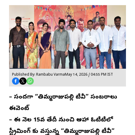
Published By: Rambabu Varma
May 14, 2026 / 04:55 PM IST
– సందడిగా “తిమ్మరాజుపల్లి టీవీ” సంబరాలు
ఈవెంట్
– ఈ నెల 15వ తేదీ నుంచి ఆహా ఓటీటీలో
స్ట్రీమింగ్ కు వస్తున్న “తిమ్మరాజుపల్లి టీవీ”