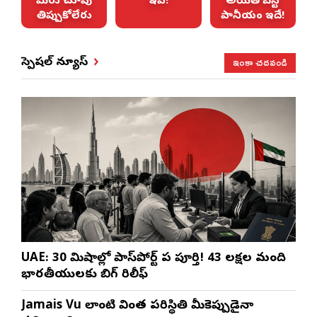
మీరు చూపు
ఇవే!
అయితే బెస్ట్
తిప్పుకోలేరు
పానీయం ఇదే!
ఇంకా చదవండి
స్పెషల్ న్యూస్
UAE: 30 నిమిషాల్లో పాస్‌పోర్ట్ పని పూర్తి! 43 లక్షల మంది
భారతీయులకు బిగ్ రిలీఫ్
Jamais Vu లాంటి వింత పరిస్థితి మీకెప్పుడైనా