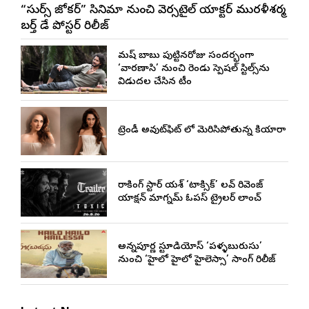
“సుధీర్స్ జోకర్” సినిమా నుంచి వెర్సటైల్ యాక్టర్ మురళీశర్మ
బర్త్ డే పోస్టర్ రిలీజ్
మహేష్ బాబు పుట్టినరోజు సందర్భంగా
‘వారణాసి’ నుంచి రెండు స్పెషల్ స్టిల్స్‌ను
విడుదల చేసిన టీం
ట్రెండీ అవుట్‌ఫిట్ లో మెరిసిపోతున్న కియారా
రాకింగ్ స్టార్ యశ్ ‘టాక్సిక్’ లవ్ రివెంజ్
యాక్షన్ మాగ్నమ్ ఓపస్‌ ట్రైలర్ లాంచ్
అన్నపూర్ణ స్టూడియోస్ ‘పళ్ళబురుసు’
నుంచి ‘హైలో హైలో హైలెస్సా’ సాంగ్ రిలీజ్