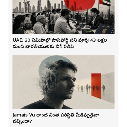
UAE: 30 నిమిషాల్లో పాస్‌పోర్ట్ పని పూర్తి! 43 లక్షల
మంది భారతీయులకు బిగ్ రిలీఫ్
Jamais Vu లాంటి వింత పరిస్థితి మీకెప్పుడైనా
వచ్చిందా?