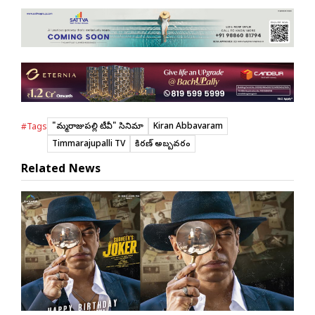
"తిమ్మరాజుపల్లి టీవీ" సినిమా
Kiran Abbavaram
#Tags
Timmarajupalli TV
కిరణ్ అబ్బవరం
Related News