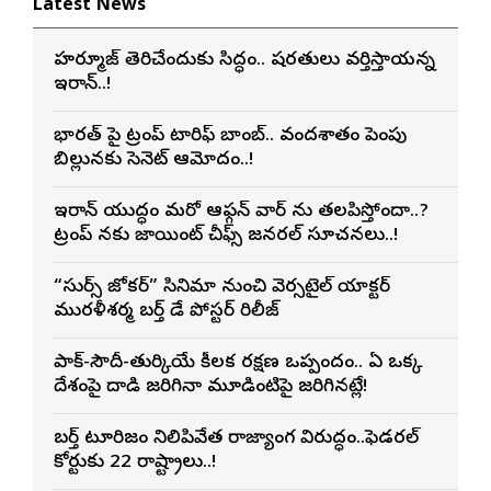
Latest News
హర్మూజ్ తెరిచేందుకు సిద్ధం.. షరతులు వర్తిస్తాయన్న
ఇరాన్..!
భారత్ పై ట్రంప్ టారిఫ్ బాంబ్.. వందశాతం పెంపు
బిల్లునకు సెనెట్ ఆమోదం..!
ఇరాన్ యుద్ధం మరో ఆఫ్గన్ వార్ ను తలపిస్తోందా..?
ట్రంప్ నకు జాయింట్ చీఫ్స్ జనరల్ సూచనలు..!
“సుధీర్స్ జోకర్” సినిమా నుంచి వెర్సటైల్ యాక్టర్
మురళీశర్మ బర్త్ డే పోస్టర్ రిలీజ్
పాక్-సౌదీ-తుర్కియే కీలక రక్షణ ఒప్పందం.. ఏ ఒక్క
దేశంపై దాడి జరిగినా మూడింటిపై జరిగినట్లే!
బర్త్ టూరిజం నిలిపివేత రాజ్యాంగ విరుద్ధం..ఫెడరల్
కోర్టుకు 22 రాష్ట్రాలు..!