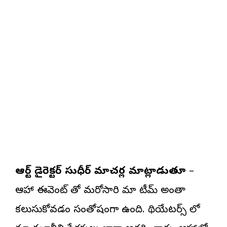
ఆర్ట్ డైరెక్టర్ సుధీర్ మాచర్ల మాట్లాడుతూ
–
ఆహా ఈవెంట్ తో మరోసారి మా టీమ్ అంతా
కలుసుకోవడం సంతోషంగా ఉంది. థియేటర్స్ లో