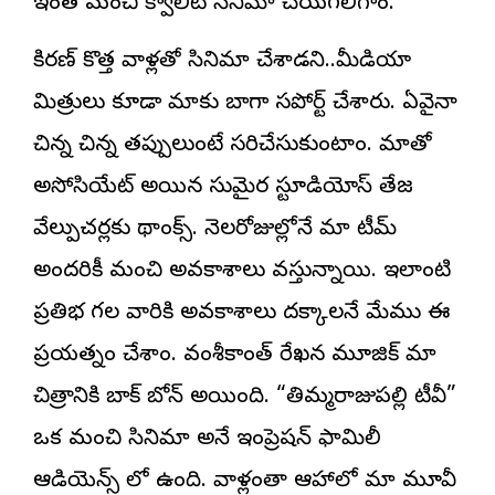
ఇంత మంచి క్వాలిటీ సినిమా చేయగలిగాం.
కిరణ్ కొత్త వాళ్లతో సినిమా చేశాడని..మీడియా
మిత్రులు కూడా మాకు బాగా సపోర్ట్ చేశారు. ఏవైనా
చిన్న చిన్న తప్పులుంటే సరిచేసుకుంటాం. మాతో
అసోసియేట్ అయిన సుమైర స్టూడియోస్ తేజ
వేల్పుచర్లకు థ్యాంక్స్. నెలరోజుల్లోనే మా టీమ్
అందరికీ మంచి అవకాశాలు వస్తున్నాయి. ఇలాంటి
ప్రతిభ గల వారికి అవకాశాలు దక్కాలనే మేము ఈ
ప్రయత్నం చేశాం. వంశీకాంత్ రేఖన మ్యూజిక్ మా
చిత్రానికి బ్యాక్ బోన్ అయ్యింది. “తిమ్మరాజుపల్లి టీవీ”
ఒక మంచి సినిమా అనే ఇంప్రెషన్ ఫ్యామిలీ
ఆడియెన్స్ లో ఉంది. వాళ్లంతా ఆహాలో మా మూవీ