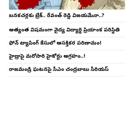
బనకచర్లకు బ్రేక్.. రేవంత్ రెడ్డి విజయమేనా..?
అత్యంత విషమంగా వైద్య విద్యార్థిని ప్రియాంక పరిస్థితి
ఫోన్ ట్యాపింగ్ కేసులో ఆసక్తికర పరిణామం!
హైడ్రాపై మరోసారి హైకోర్టు ఆగ్రహం..!
రాజమండ్రి ఘటనపై సీఎం చంద్రబాబు సీరియస్