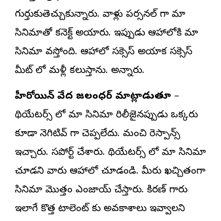
గుర్తుకుతెచ్చుకున్నారు. వాళ్లు పర్సనల్ గా మా
సినిమాతో కనెక్ట్ అయ్యారు. ఇప్పుడు ఆహాలోకి మా
సినిమా వస్తోంది. ఆహాలో సక్సెస్ అయ్యాక సక్సెస్
మీట్ లో మళ్లీ కలుస్తాను. అన్నారు.
హీరోయిన్ వేద జలంధర్ మాట్లాడుతూ
–
థియేటర్స్ లో మా సినిమా రిలీజైనప్పుడు ఒక్కరు
కూడా నెగిటివ్ గా చెప్పలేదు. మంచి రెస్పాన్స్
ఇచ్చారు. సపోర్ట్ చేశారు. థియేటర్స్ లో మా సినిమా
చూడని వారు ఆహాలో చూడండి. మీరు ఖచ్చితంగా
సినిమా మొత్తం ఎంజాయ్ చేస్తారు. కిరణ్ గారు
ఇలాగే కొత్త టాలెంట్ కు అవకాశాలు ఇవ్వాలని