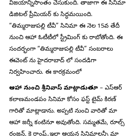
విజయాన్నిసొంతం చేసుకుంది. తాజాగా ఈ సినిమా
డిజిటల్ ప్రీమియర్ కు సిద్ధమయ్యింది.
“తిమ్మరాజుపల్లి టీవీ” సినిమా ఈ నెల 15వ తేదీ
నుంచి ఆహా ఓటీటీలో స్ట్రీమింగ్ కు రాబోతోంది. ఈ
సందర్భంగా “తిమ్మరాజుపల్లి టీవీ” సంబరాలు
ఈవెంట్ ను హైదరాబాద్ లో సందడిగా
నిర్వహించారు. ఈ కార్యక్రమంలో
ఆహా నుంచి శ్రీనివాస్ మాట్లాడుతూ
– ఎస్ఆర్
కల్యాణమండపం సినిమా కోసం ఫస్ట్ టైమ్ కిరణ్
గారితో మాట్లాడాను. అప్పటి నుంచి వారితో మా
ఆహా జర్నీ కంటిన్యూ అవుతోంది. సమ్మతమే, రూల్స్
రంజన్, కె ర్యాంప్..ఇలా ఆయన సినిమాలన్నీ మా