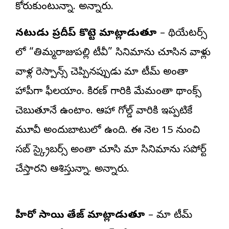
కోరుకుంటున్నా. అన్నారు.
నటుడు ప్రదీప్ కొట్టె మాట్లాడుతూ
– థియేటర్స్
లో “తిమ్మరాజుపల్లి టీవీ” సినిమాను చూసిన వాళ్లు
వాళ్ల రెస్పాన్స్ చెప్పినప్పుడు మా టీమ్ అంతా
హ్యాపీగా ఫీలయ్యాం. కిరణ్ గారికి మేమంతా థ్యాంక్స్
చెబుతూనే ఉంటాం. ఆహా గోల్డ్ వారికి ఇప్పటికే
మూవీ అందుబాటులో ఉంది. ఈ నెల 15 నుంచి
సబ్ స్క్రైబర్స్ అంతా చూసి మా సినిమాను సపోర్ట్
చేస్తారని ఆశిస్తున్నా. అన్నారు.
హీరో సాయి తేజ్ మాట్లాడుతూ
– మా టీమ్