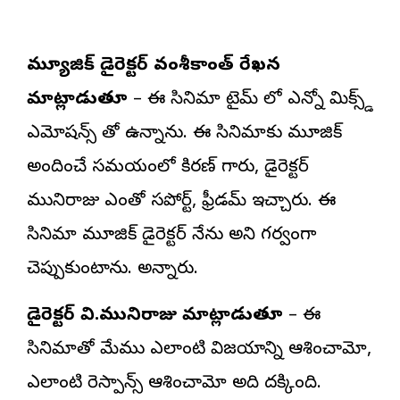
మ్యూజిక్ డైరెక్టర్ వంశీకాంత్ రేఖన
మాట్లాడుతూ
– ఈ సినిమా టైమ్ లో ఎన్నో మిక్స్డ్
ఎమోషన్స్ తో ఉన్నాను. ఈ సినిమాకు మ్యూజిక్
అందించే సమయంలో కిరణ్ గారు, డైరెక్టర్
మునిరాజు ఎంతో సపోర్ట్, ఫ్రీడమ్ ఇచ్చారు. ఈ
సినిమా మ్యూజిక్ డైరెక్టర్ నేను అని గర్వంగా
చెప్పుకుంటాను. అన్నారు.
డైరెక్టర్ వి.మునిరాజు మాట్లాడుతూ
– ఈ
సినిమాతో మేము ఎలాంటి విజయాన్ని ఆశించామో,
ఎలాంటి రెస్పాన్స్ ఆశించామో అది దక్కింది.