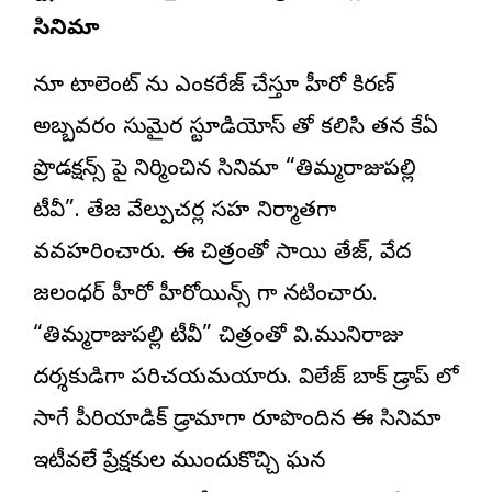
సినిమా
న్యూ టాలెంట్ ను ఎంకరేజ్ చేస్తూ హీరో
కిరణ్
అబ్బవరం
సుమైర స్టూడియోస్ తో కలిసి తన కేఏ
ప్రొడక్షన్స్ పై నిర్మించిన సినిమా “తిమ్మరాజుపల్లి
టీవీ”. తేజ వేల్పుచర్ల సహ నిర్మాతగా
వ్యవహరించారు. ఈ చిత్రంతో సాయి తేజ్, వేద
జలంధర్ హీరో హీరోయిన్స్ గా నటించారు.
“తిమ్మరాజుపల్లి టీవీ” చిత్రంతో వి.మునిరాజు
దర్శకుడిగా పరిచయమయ్యారు. విలేజ్ బ్యాక్ డ్రాప్ లో
సాగే పీరియాడిక్ డ్రామాగా రూపొందిన ఈ సినిమా
ఇటీవలే ప్రేక్షకుల ముందుకొచ్చి ఘన