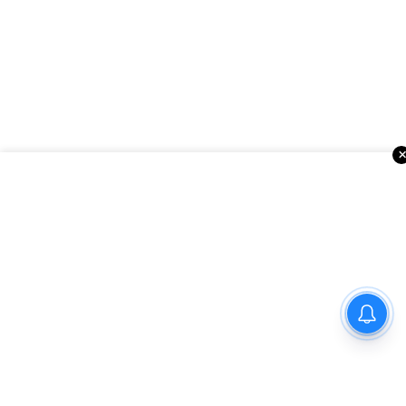
బర్త్ టూరిజం నిలిపివేత రాజ్యాంగ
విరుద్ధం..ఫెడరల్ కోర్టుకు 22
అన్నీ చూడండి
USA Upcoming Events
రాష్ట్రాలు..!