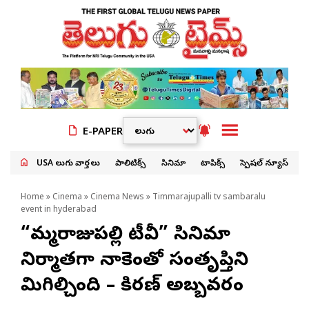
E-PAPER
USA తెలుగు వార్తలు
పాలిటిక్స్
సినిమా
టాపిక్స్
స్పెషల్ న్యూస్
Home
»
Cinema
»
Cinema News
» Timmarajupalli tv sambaralu
event in hyderabad
“తిమ్మరాజుపల్లి టీవీ” సినిమా
నిర్మాతగా నాకెంతో సంతృప్తిని
మిగిల్చింది – కిరణ్ అబ్బవరం