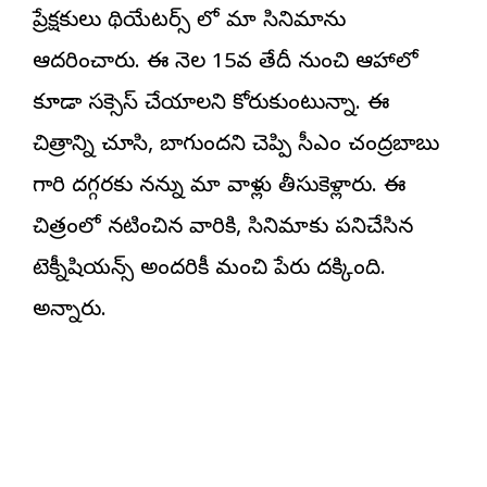
ప్రేక్షకులు థియేటర్స్ లో మా సినిమాను
ఆదరించారు. ఈ నెల 15వ తేదీ నుంచి ఆహాలో
కూడా సక్సెస్ చేయాలని కోరుకుంటున్నా. ఈ
చిత్రాన్ని చూసి, బాగుందని చెప్పి సీఎం చంద్రబాబు
గారి దగ్గరకు నన్ను మా వాళ్లు తీసుకెళ్లారు. ఈ
చిత్రంలో నటించిన వారికి, సినిమాకు పనిచేసిన
టెక్నీషియన్స్ అందరికీ మంచి పేరు దక్కింది.
అన్నారు.