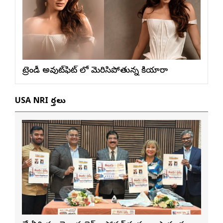
ట్రెండీ అవుట్‌ఫిట్ లో మెరిసిపోతున్న కియారా
USA NRI వార్తలు