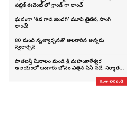
పబ్లిక్ ఈవెంట్ లో గ్రాండ్ గా లాంచ్
ఘనంగా ‘శివ గాడి జింద‌గీ’ మూవీ టైటిల్, సాంగ్
లాంచ్!
80 మంది నృత్యార్చనతో అలరారిన అన్నమ
స్వరార్చన
పాతబస్తీ మీరాలం మండి శ్రీ మహంకాళేశ్వర
ఆలయంలో బంగారు బోనం ఎత్తిన సినీ నటి, నిర్మాత
నిహారిక కొణిదెల
ఇంకా చదవండి