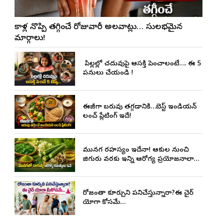
మోకాళ్ల నొప్పి తగ్గించే రోజువారీ అలవాట్లు… సులభమైన
మార్గాలు!
మీ పిల్లల్లో చదువుపై ఆసక్తి పెంచాలంటే…. ఈ 5
పనులు చేయండి !
ఈజీగా బరువు తగ్గడానికి…బెస్ట్ ఇండియన్
లంచ్ ప్లేటింగ్ ఇదే!
మునగ రహస్యం ఇదేనా! ఆకుల నుంచి
జిగురు వరకు ఇన్ని ఆరోగ్య ప్రయోజనాలా…
రోజంతా కూర్చుని పనిచేస్తున్నారా?ఈ చైర్
యోగా మీకోసమే…