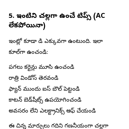
5. ఇంటిని చల్లగా ఉంచే టిప్స్ (AC
లేకపోయినా)
ఇంట్లో కూడా వేడి ఎక్కువగా ఉంటుంది. ఇలా
కూల్‌గా ఉంచండి:
పగలు కర్టెన్లు మూసి ఉంచండి
రాత్రి విండోస్ తెరవండి
ఫ్యాన్ ముందు ఐస్ బౌల్ పెట్టండి
కాటన్ బెడ్‌షీట్స్ ఉపయోగించండి
అవసరం లేని ఎలక్ట్రానిక్స్ ఆఫ్ చేయండి
ఈ చిన్న మార్పులు గదిని గణనీయంగా చల్లగా