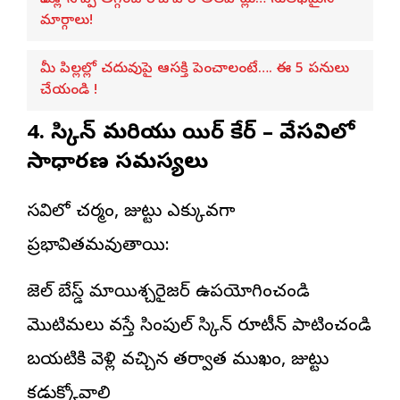
మోకాళ్ల నొప్పి తగ్గించే రోజువారీ అలవాట్లు… సులభమైన
మార్గాలు!
మీ పిల్లల్లో చదువుపై ఆసక్తి పెంచాలంటే…. ఈ 5 పనులు
చేయండి !
4. స్కిన్ మరియు హెయిర్ కేర్ – వేసవిలో
సాధారణ సమస్యలు
వేసవిలో చర్మం, జుట్టు ఎక్కువగా
ప్రభావితమవుతాయి:
జెల్ బేస్డ్ మాయిశ్చరైజర్ ఉపయోగించండి
మొటిమలు వస్తే సింపుల్ స్కిన్ రూటీన్ పాటించండి
బయటికి వెళ్లి వచ్చిన తర్వాత ముఖం, జుట్టు
కడుక్కోవాలి