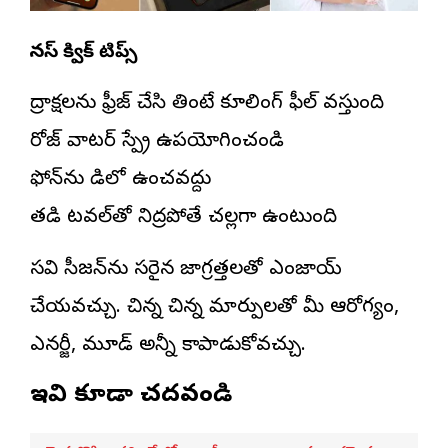
బోనస్ క్విక్ టిప్స్
ద్రాక్షలను ఫ్రీజ్ చేసి తింటే కూలింగ్ ఫీల్ వస్తుంది
రోజ్ వాటర్ స్ప్రే ఉపయోగించండి
ఫోన్‌ను వేడిలో ఉంచవద్దు
తడి టవల్‌తో నిద్రపోతే చల్లగా ఉంటుంది
వేసవి సీజన్‌ను సరైన జాగ్రత్తలతో ఎంజాయ్
చేయవచ్చు. చిన్న చిన్న మార్పులతో మీ ఆరోగ్యం,
ఎనర్జీ, మూడ్ అన్నీ కాపాడుకోవచ్చు.
ఇవి కూడా చదవండి