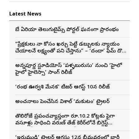
Latest News
బే ఏరియా తెలుగుటైమ్స్ పోర్టల్ ఘనంగా ప్రారంభం
”ప్రేక్షకులు నా కోసం ఖర్చు పెట్టే డబ్బులకు న్యాయం
చేయాలనే లక్ష్యంతో పని చేస్తాను” – ‘దందా’ ఫేమ్ దొర
సాయి తేజ
అన్నపూర్ణ స్టూడియోస్ ‘పళ్ళబురుసు’ నుంచి ‘హైలో
హైలో హైలెస్సా’ సాంగ్ రిలీజ్
‘రంభ ఊర్వశి మేనక’ టీజర్ ఆగస్ట్ 10న రిలీజ్
అంచనాలు పెంచేసిన విశాల్ ‘మకుటం’ ట్రైలర్
తొలిరోజే ప్రపంచవ్యాప్తంగా రూ.10.2 కోట్లకు పైగా
వసూళ్లు సాధించి వరుణ్ తేజ్ కెరీర్‌లోనే బిగ్గెస్ట్
ఓపెనింగ్‌గా నిలిచిన ‘కొరియన్ కనకరాజు’
‘ఇరుముడి’ ట్రైలర్ ఆగస్టు 12న భీమవరంలో భారీ