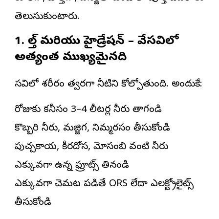
తెలుసుకుంటారు.
1. హెల్త్ మరియు హైడ్రేషన్ – వేసవిలో
అత్యంత ముఖ్యమైనది
వేసవిలో శరీరం త్వరగా నీటిని కోల్పోతుంది. అందుకే:
రోజుకు కనీసం 3–4 లీటర్ల నీరు తాగండి
కొబ్బరి నీరు, మజ్జిగ, నిమ్మరసం తీసుకోండి
పుచ్చకాయ, కీరదోస, మోసంబి వంటి నీరు
ఎక్కువగా ఉన్న ఫ్రూట్స్ తినండి
ఎక్కువగా చెమట పడితే ORS లేదా ఎలక్ట్రోలైట్స్
తీసుకోండి