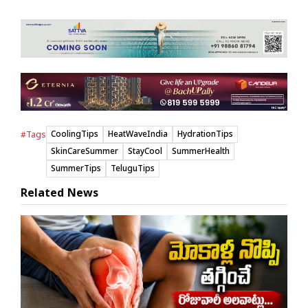
CoolingTips
HeatWaveIndia
HydrationTips
#Tags
SkinCareSummer
StayCool
SummerHealth
SummerTips
TeluguTips
Related News