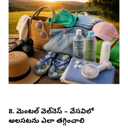
8. మెంటల్ వెల్‌నెస్ – వేసవిలో
అలసటను ఎలా తగ్గించాలి