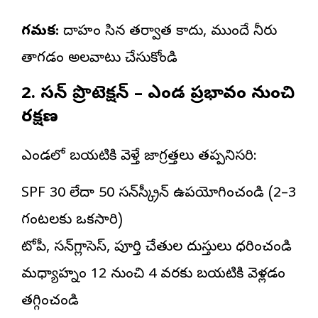
గమనిక:
దాహం వేసిన తర్వాత కాదు, ముందే నీరు
తాగడం అలవాటు చేసుకోండి
2. సన్ ప్రొటెక్షన్ – ఎండ ప్రభావం నుంచి
రక్షణ
ఎండలో బయటికి వెళ్తే జాగ్రత్తలు తప్పనిసరి:
SPF 30 లేదా 50 సన్‌స్క్రీన్ ఉపయోగించండి (2–3
గంటలకు ఒకసారి)
టోపీ, సన్‌గ్లాసెస్, పూర్తి చేతుల దుస్తులు ధరించండి
మధ్యాహ్నం 12 నుంచి 4 వరకు బయటికి వెళ్లడం
తగ్గించండి