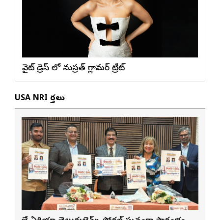
వైట్ డ్రెస్ లో నుస్ర‌త్ గ్లామ‌ర్ ట్రీట్
USA NRI వార్తలు