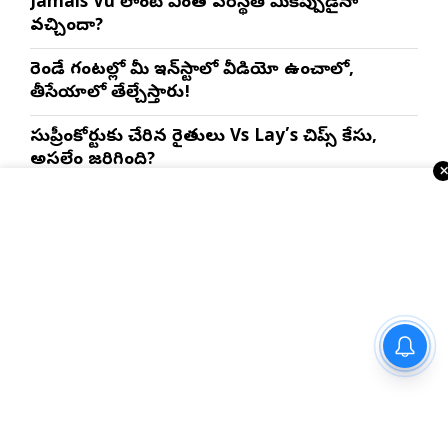
Jamais Vu లాంటి వింత పరిస్థితి మీకెప్పుడైనా
వచ్చిందా?
రెండే గంటల్లో మీ ఇన్‌స్టాలో వీడియో ఉంచాలో,
తీసేయాలో తేల్చేస్తారు!
సుప్రీంకోర్టుకు చేరిన రైతులు Vs Lay’s చిప్స్‌ కేసు,
అసలేం జరిగింది?
మనిషి మాట రహస్యం పక్షి పాటలో ఉందా?
ఇంకా చదవండి
పాలిటిక్స్
”ప్రేక్షకులు నా కోసం ఖర్చు పెట్టే
డబ్బులకు న్యాయం చేయాలనే
లక్ష్యంతో పని చేస్తాను” – ‘దందా’
ఫేమ్ దొర సాయి తేజ