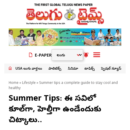
E-PAPER
USA తెలుగు వార్తలు
పాలిటిక్స్
సినిమా
టాపిక్స్
స్పెషల్ న్యూస్
Home
»
Lifestyle
» Summer tips a complete guide to stay cool and
healthy
Summer Tips: ఈ వేసవిలో
కూల్‌గా, హెల్తీగా ఉండేందుకు
చిట్కాలు..