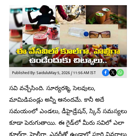
Published By: Saidulu
May 5, 2026 / 11:56 AM IST
వేసవి
వచ్చేసింది. సూర్యరశ్మి, సెలవులు,
మామిడిపండ్లు అన్నీ ఆనందమే. కానీ అదే
సమయంలో ఎండలు, డీహైడ్రేషన్, స్కిన్ సమస్యలు
కూడా పెరుగుతాయి. ఈ గైడ్‌లో మీరు వేసవిలో ఎలా
కూల్‌గా, హెల్తీగా, ఎనర్జీతో ఉండాలో పూర్తి వివరాలు