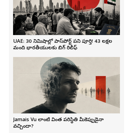
UAE: 30 నిమిషాల్లో పాస్‌పోర్ట్ పని పూర్తి! 43 లక్షల
మంది భారతీయులకు బిగ్ రిలీఫ్
Jamais Vu లాంటి వింత పరిస్థితి మీకెప్పుడైనా
వచ్చిందా?