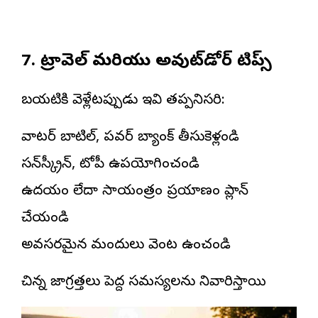
7. ట్రావెల్ మరియు అవుట్‌డోర్ టిప్స్
బయటికి వెళ్లేటప్పుడు ఇవి తప్పనిసరి:
వాటర్ బాటిల్, పవర్ బ్యాంక్ తీసుకెళ్లండి
సన్‌స్క్రీన్, టోపీ ఉపయోగించండి
ఉదయం లేదా సాయంత్రం ప్రయాణం ప్లాన్
చేయండి
అవసరమైన మందులు వెంట ఉంచండి
చిన్న జాగ్రత్తలు పెద్ద సమస్యలను నివారిస్తాయి