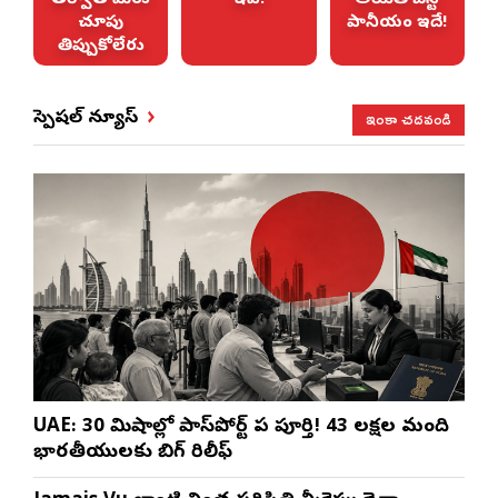
చూపు
పానీయం ఇదే!
తిప్పుకోలేరు
ఇంకా చదవండి
స్పెషల్ న్యూస్
UAE: 30 నిమిషాల్లో పాస్‌పోర్ట్ పని పూర్తి! 43 లక్షల మంది
భారతీయులకు బిగ్ రిలీఫ్