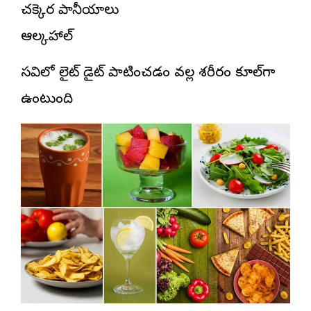
చక్కెర పానీయాలు
ఆల్కహాల్
వేసవిలో లైట్ డైట్ పాటించడం వల్ల శరీరం కూల్‌గా
ఉంటుంది