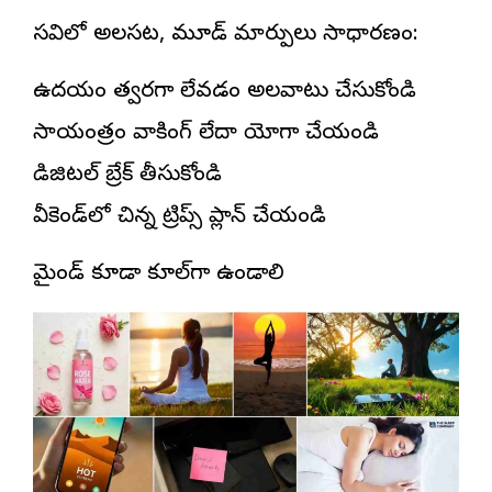
వేసవిలో అలసట, మూడ్ మార్పులు సాధారణం:
ఉదయం త్వరగా లేవడం అలవాటు చేసుకోండి
సాయంత్రం వాకింగ్ లేదా యోగా చేయండి
డిజిటల్ బ్రేక్ తీసుకోండి
వీకెండ్‌లో చిన్న ట్రిప్స్ ప్లాన్ చేయండి
మైండ్ కూడా కూల్‌గా ఉండాలి