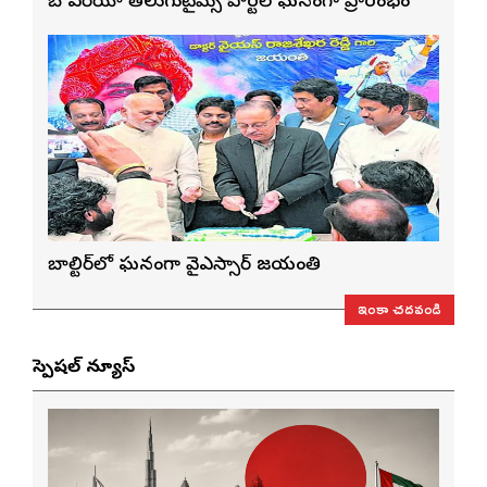
బే ఏరియా తెలుగుటైమ్స్ పోర్టల్ ఘనంగా ప్రారంభం
బాల్టిమోర్‌లో ఘనంగా వైఎస్సార్‌ జయంతి
ఇంకా చదవండి
స్పెషల్ న్యూస్