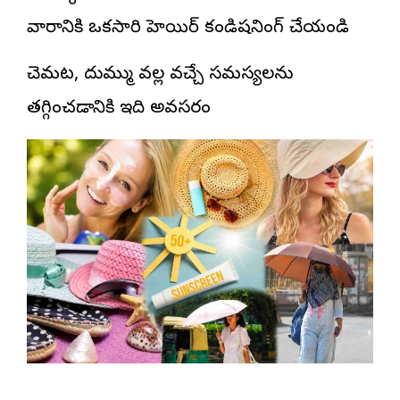
వారానికి ఒకసారి హెయిర్ కండిషనింగ్ చేయండి
చెమట, దుమ్ము వల్ల వచ్చే సమస్యలను
తగ్గించడానికి ఇది అవసరం