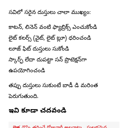
వేసవిలో సరైన దుస్తులు చాలా ముఖ్యం:
కాటన్, లినెన్ వంటి ఫ్యాబ్రిక్స్ ఎంచుకోండి
లైట్ కలర్స్ (వైట్, లైట్ బ్లూ) ధరించండి
లూజ్ ఫిట్ దుస్తులు వేసుకోండి
స్కార్ఫ్ లేదా దుపట్టా సన్ ప్రొటెక్షన్‌గా
ఉపయోగించండి
తప్పు దుస్తులు వేసుకుంటే బాడీ వేడి మరింత
పెరుగుతుంది.
ఇవి కూడా చదవండి