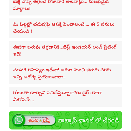
మోకాళ్ల నొప్పి తగ్గించే రోజువారీ అలవాట్లు… సులభమైన
మార్గాలు!
మీ పిల్లల్లో చదువుపై ఆసక్తి పెంచాలంటే…. ఈ 5 పనులు
చేయండి !
ఈజీగా బరువు తగ్గడానికి…బెస్ట్ ఇండియన్ లంచ్ ప్లేటింగ్
ఇదే!
మునగ రహస్యం ఇదేనా! ఆకుల నుంచి జిగురు వరకు
ఇన్ని ఆరోగ్య ప్రయోజనాలా…
రోజంతా కూర్చుని పనిచేస్తున్నారా?ఈ చైర్ యోగా
మీకోసమే…