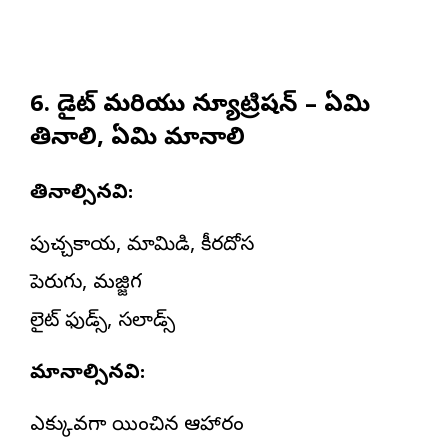
6. డైట్ మరియు న్యూట్రిషన్ – ఏమి
తినాలి, ఏమి మానాలి
తినాల్సినవి:
పుచ్చకాయ, మామిడి, కీరదోస
పెరుగు, మజ్జిగ
లైట్ ఫుడ్స్, సలాడ్స్
మానాల్సినవి:
ఎక్కువగా వేయించిన ఆహారం