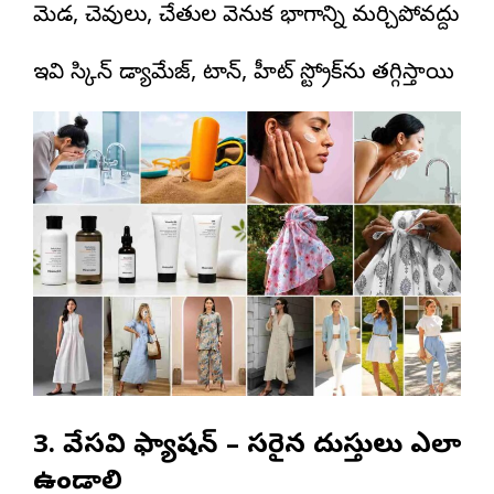
మెడ, చెవులు, చేతుల వెనుక భాగాన్ని మర్చిపోవద్దు
ఇవి స్కిన్ డ్యామేజ్, టాన్, హీట్ స్ట్రోక్‌ను తగ్గిస్తాయి
3. వేసవి ఫ్యాషన్ – సరైన దుస్తులు ఎలా
ఉండాలి