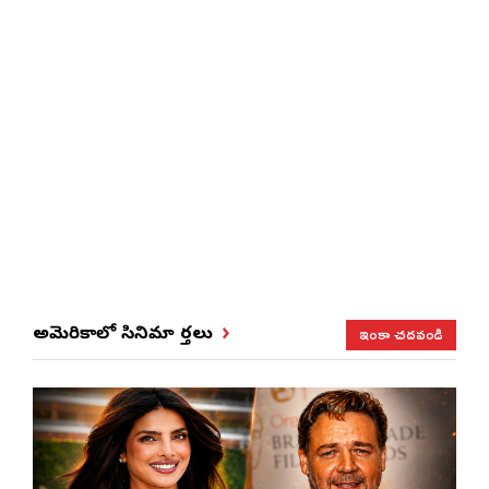
ఇంకా చదవండి
అమెరికాలో సినిమా వార్తలు