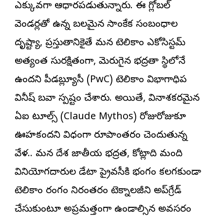
ఎక్కువగా ఆధారపడుతున్నారు. ఈ గ్లోబల్
వెండర్లతో ఉన్న బలమైన సాంకేతిక సంబంధాల
దృష్ట్యా, ప్రస్తుతానికైతే మన టెలికాం ఎకోసిస్టమ్
అత్యంత సురక్షితంగా, మెరుగైన భద్రతా స్థితిలోనే
ఉందని పీడబ్ల్యూసీ (PwC) టెలికాం విభాగాధిపతి
వినీష్ బవా స్పష్టం చేశారు. అయితే, వినాశకరమైన
ఏఐ టూల్స్ (Claude Mythos) రోజురోజుకూ
ఊహకందని విధంగా రూపాంతరం చెందుతున్న
వేళ.. మన దేశ జాతీయ భద్రత, కోట్లాది మంది
వినియోగదారుల డేటా ప్రైవసీకి భంగం కలగకుండా
టెలికాం రంగం నిరంతరం టెక్నాలజీని అప్‌గ్రేడ్
చేసుకుంటూ అప్రమత్తంగా ఉండాల్సిన అవసరం