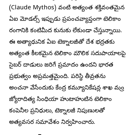
(Claude Mythos) వంటి అత్యంత శక్తివంతమైన
ఏఐ మోడల్స్ ఇప్పుడు ప్రపంచవ్యాప్తంగా టెలికాం
రంగానికి కంటిమీద కునుకు లేకుండా చేస్తున్నాయి.
ఈ అత్యాధునిక ఏఐ టెక్నాలజీతో దేశ భద్రతకు
అత్యంత కీలకమైన టెలికాం మౌలిక సదుపాయాలపై
సైబర్ దాడులు జరిగే ప్రమాదం ఉందని భారత
ప్రభుత్వం అప్రమత్తమైంది. పరిస్థితి తీవ్రతను
అంచనా వేసేందుకు కేంద్ర కమ్యూనికేషన్ల శాఖ మంత్రి
జ్యోతిరాదిత్య సింధియా హుటాహుటిన టెలికాం
కంపెనీల ప్రతినిధులు, టెక్నాలజీ నిపుణులతో
అత్యవసర సమావేశం నిర్వహించారు.