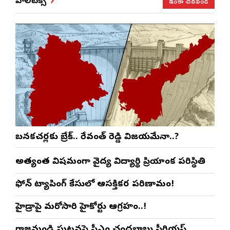
ఇంకా చదవండి
పాలిటిక్స్
బనకచర్లకు బ్రేక్.. రేవంత్ రెడ్డి విజయమేనా..?
అత్యంత విషమంగా వైద్య విద్యార్థిని ప్రియాంక పరిస్థితి
ఫోన్ ట్యాపింగ్ కేసులో ఆసక్తికర పరిణామం!
హైడ్రాపై మరోసారి హైకోర్టు ఆగ్రహం..!
రాజమండ్రి ఘటనపై సీఎం చంద్రబాబు సీరియస్