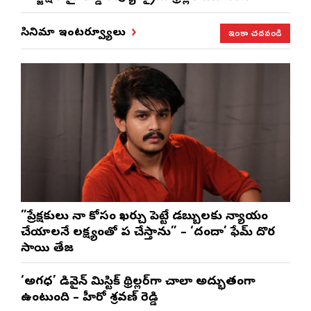
ఇంకా చదవండి
సినిమా ఇంటర్వ్యూలు
”ప్రేక్షకులు నా కోసం ఖర్చు పెట్టే డబ్బులకు న్యాయం
చేయాలనే లక్ష్యంతో పని చేస్తాను” – ‘దందా’ ఫేమ్ దొర
సాయి తేజ
‘అగధ’ డివైన్ మిస్టిక్ థ్రిల్లర్‌గా చాలా అద్భుతంగా
ఉంటుంది – హీరో శ్రవణ్ రెడ్డి