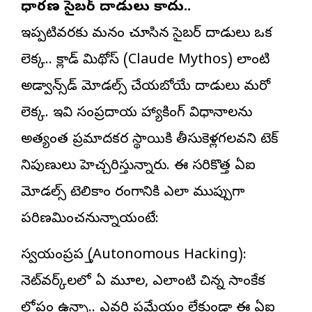
సాధారణ సైబర్ దాడులు కాదు..
ఇప్పటివరకు మనం చూసిన సైబర్ దాడులు ఒక
లెక్క.. క్లాడ్ మిథోస్ (Claude Mythos) లాంటి
అడ్వాన్స్‌డ్ మోడల్స్ చేయబోయే దాడులు మరో
లెక్క. ఇవి సంప్రదాయ హ్యాకింగ్ విధానాలను
అత్యంత ప్రమాదకర స్థాయికి తీసుకెళ్లగలవని టెక్
నిపుణులు హెచ్చరిస్తున్నారు. ఈ సరికొత్త ఏఐ
మోడల్స్ టెలికాం రంగానికి ఎలా ముప్పుగా
పరిణమించనున్నాయంటే:
స్వయంప్రతిపత్తి (Autonomous Hacking):
నెట్‌వర్క్‌లలో ఏ మూల, ఎలాంటి చిన్న సాంకేతిక
లోపం ఉన్నా.. ఎవరి ప్రమేయం లేకుండా ఈ ఏఐ