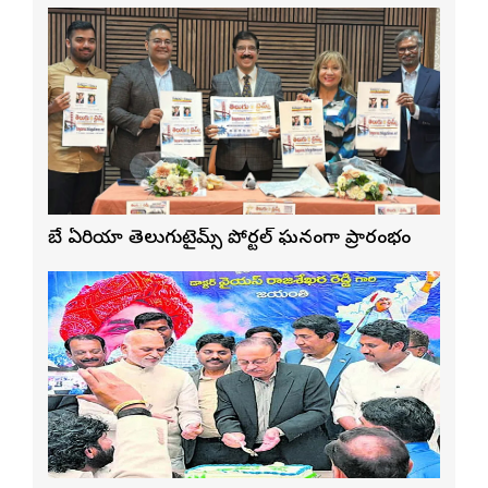
బే ఏరియా తెలుగుటైమ్స్ పోర్టల్ ఘనంగా ప్రారంభం