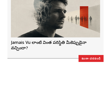
Jamais Vu లాంటి వింత పరిస్థితి మీకెప్పుడైనా
వచ్చిందా?
ఇంకా చదవండి