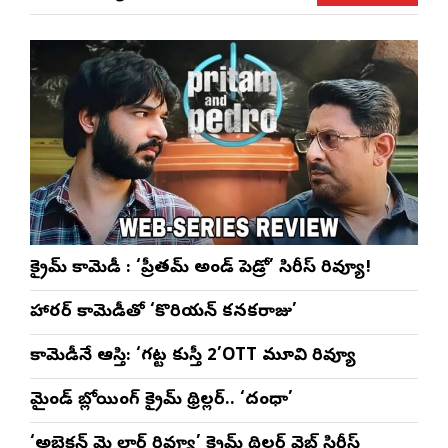
ప్రత్యేకం
రెడ్డి ప్రత్యేక లైవ్
‘ఉమెన్స్ ఫోరమ్’
కార
ళా’
షో
వేడుకలు
క్రైమ్ కామెడీ : ‘ప్రీతమ్ అండ్ పెడ్రో’ సిరీస్ రివ్యూ!
హారర్ కామెడీతో ‘కొరియన్ కనకరాజు’
కామెడీనే ఆస్తి: ‘గట్ట కుస్తీ 2’OTT మూవి రివ్యూ
మైండ్ బ్లోయింగ్ క్రైమ్ థ్రిల్లర్.. ‘దంధా’
‘అబ్జెక్ష‌న్ మై లార్డ్ రివ్యూ’ క్రైమ్ థ్రిల్ల‌ర్ వెబ్ సిరీస్