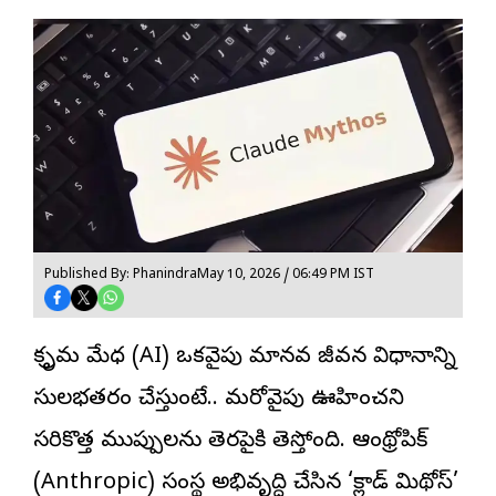
Published By: Phanindra
May 10, 2026 / 06:49 PM IST
కృత్రిమ మేధ (AI) ఒకవైపు మానవ జీవన విధానాన్ని
సులభతరం చేస్తుంటే.. మరోవైపు ఊహించని
సరికొత్త ముప్పులను తెరపైకి తెస్తోంది. ఆంథ్రోపిక్
(Anthropic) సంస్థ అభివృద్ధి చేసిన ‘క్లాడ్ మిథోస్’