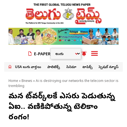
E-PAPER
USA తెలుగు వార్తలు
పాలిటిక్స్
సినిమా
టాపిక్స్
స్పెషల్ న్యూస్
Home
»
Bnews
» Ai is destroying our networks the telecom sector is
trembling
మన నెట్‌వర్క్‌లకే ఎసరు పెడుతున్న
ఏఐ.. వణికిపోతున్న టెలికాం
రంగం!