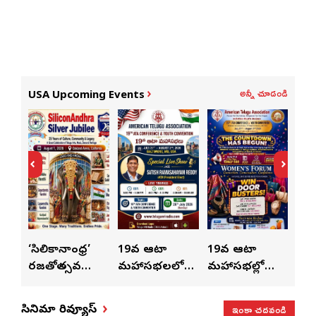
అన్నీ చూడండి
USA Upcoming Events
ుంచి
‘సిలికానాంధ్ర’
19వ ఆటా
19వ ఆటా
19
రజతోత్సవ
మహాసభలలో
మహాసభల్లో
మహా
సంబరాలు…
సతీశ్
మహిళల కోసం
‘వి
కుంభ హారతి
రామసహాయం
ప్రత్యేకంగా
పరి
ఇంకా చదవండి
సినిమా రివ్యూస్