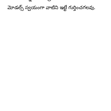
మోడల్స్ స్వయంగా వాటిని ఇట్టే గుర్తించగలవు.