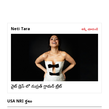
అన్నీ చూడండి
Neti Tara
వైట్ డ్రెస్ లో నుస్ర‌త్ గ్లామ‌ర్ ట్రీట్
USA NRI వార్తలు