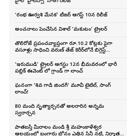
హైలో హైలెస్సా’ సాంగ్ రిలీజ్
‘రంభ ఊర్వశి మేనక’ టీజర్ ఆగస్ట్ 10న రిలీజ్
అంచనాలు పెంచేసిన విశాల్ ‘మకుటం’ ట్రైలర్
తొలిరోజే ప్రపంచవ్యాప్తంగా రూ.10.2 కోట్లకు పైగా
వసూళ్లు సాధించి వరుణ్ తేజ్ కెరీర్‌లోనే బిగ్గెస్ట్
ఓపెనింగ్‌గా నిలిచిన ‘కొరియన్ కనకరాజు’
‘ఇరుముడి’ ట్రైలర్ ఆగస్టు 12న భీమవరంలో భారీ
పబ్లిక్ ఈవెంట్ లో గ్రాండ్ గా లాంచ్
ఘనంగా ‘శివ గాడి జింద‌గీ’ మూవీ టైటిల్, సాంగ్
లాంచ్!
80 మంది నృత్యార్చనతో అలరారిన అన్నమ
స్వరార్చన
పాతబస్తీ మీరాలం మండి శ్రీ మహంకాళేశ్వర
ఆలయంలో బంగారు బోనం ఎత్తిన సినీ నటి, నిర్మాత