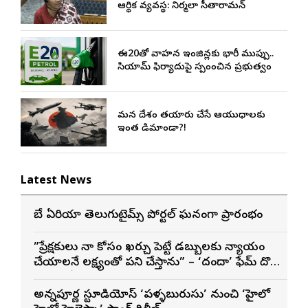
ఆర్థిక వ్యవస్థ: నిర్మలా సీతారామన్
ఈ20తో వాహన ఇంజిన్లకు భారీ ముప్పు..
సియామ్ ఫిర్యాదుపై స్పందించిన ప్రభుత్వం
మన దేశం తయారు చేసే ఆయుధాలకు
ఇంత డిమాండా?!
Latest News
బే ఏరియా తెలుగుటైమ్స్ పోర్టల్ ఘనంగా ప్రారంభం
”ప్రేక్షకులు నా కోసం ఖర్చు పెట్టే డబ్బులకు న్యాయం
చేయాలనే లక్ష్యంతో పని చేస్తాను” – ‘దందా’ ఫేమ్ దొర
సాయి తేజ
అన్నపూర్ణ స్టూడియోస్ ‘పళ్ళబురుసు’ నుంచి ‘హైలో