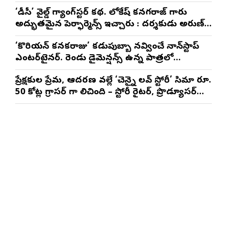
‘డీసీ’ వైల్డ్ గ్యాంగ్‌స్టర్ కథ. లోకేష్ కనగరాజ్ గారు
అద్భుతమైన పెర్ఫార్మెన్స్ ఇచ్చారు : దర్శకుడు అరుణ్
మాథేశ్వరన్
‘కొరియన్ కనకరాజు’ కడుపుబ్బా నవ్వించే నాన్‌స్టాప్
ఎంటర్‌టైనర్. రెండు డైమెన్షన్స్ ఉన్న పాత్రలో
నటించడం చాలా సంతృప్తినిచ్చింది : వరుణ్ తేజ్
ప్రేక్షకుల ప్రేమ, ఆదరణ వల్లే ‘చెన్నై లవ్ స్టోరీ’ సినిమా రూ.
50 కోట్ల గ్రాసర్ గా నిలిచింది – స్టోరీ రైటర్, ప్రొడ్యూసర్
సాయి రాజేష్