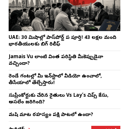
UAE: 30 నిమిషాల్లో పాస్‌పోర్ట్ పని పూర్తి! 43 లక్షల మంది
భారతీయులకు బిగ్ రిలీఫ్
Jamais Vu లాంటి వింత పరిస్థితి మీకెప్పుడైనా
వచ్చిందా?
రెండే గంటల్లో మీ ఇన్‌స్టాలో వీడియో ఉంచాలో,
తీసేయాలో తేల్చేస్తారు!
సుప్రీంకోర్టుకు చేరిన రైతులు Vs Lay’s చిప్స్‌ కేసు,
అసలేం జరిగింది?
మనిషి మాట రహస్యం పక్షి పాటలో ఉందా?