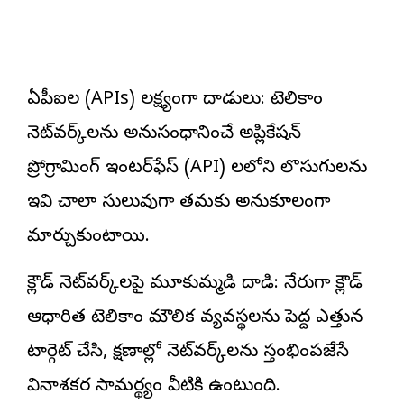
ఏపీఐల (APIs) లక్ష్యంగా దాడులు: టెలికాం
నెట్‌వర్క్‌లను అనుసంధానించే అప్లికేషన్
ప్రోగ్రామింగ్ ఇంటర్‌ఫేస్ (API) లలోని లొసుగులను
ఇవి చాలా సులువుగా తమకు అనుకూలంగా
మార్చుకుంటాయి.
క్లౌడ్ నెట్‌వర్క్‌లపై మూకుమ్మడి దాడి: నేరుగా క్లౌడ్
ఆధారిత టెలికాం మౌలిక వ్యవస్థలను పెద్ద ఎత్తున
టార్గెట్ చేసి, క్షణాల్లో నెట్‌వర్క్‌లను స్తంభింపజేసే
వినాశకర సామర్థ్యం వీటికి ఉంటుంది.