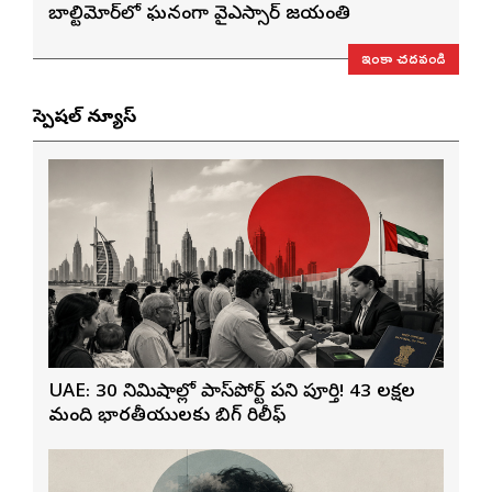
బాల్టిమోర్‌లో ఘనంగా వైఎస్సార్‌ జయంతి
ఇంకా చదవండి
స్పెషల్ న్యూస్
UAE: 30 నిమిషాల్లో పాస్‌పోర్ట్ పని పూర్తి! 43 లక్షల
మంది భారతీయులకు బిగ్ రిలీఫ్