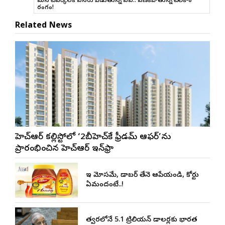
మన నెట్‌వర్క్‌లకే ఎసరు పెడుతున్న ఏఐ.. వణికిపోతున్న టెలికాం
రంగం!
Related News
జీహెచ్ఆర్ కల్లిస్టోలో ‘2బీహెచ్‌కే ఫ్రీడమ్ ఆఫర్’ను
ప్రారంభించిన జీహెచ్ఆర్ ఇన్‌ఫ్రా
ఇది మోసమే, డాబర్‌ తేనె ఆపేయండి, కోర్టు
ఏమందంటే..!
త్వరలోనే 5.1 ట్రిలియన్ డాలర్లకు భారత