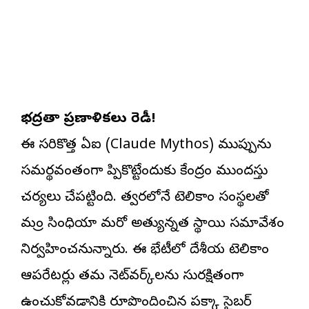
భద్రతా ప్రణాళికలు రెడీ!
ఈ సరికొత్త ఏఐ (Claude Mythos) ముప్పును
సమర్థవంతంగా తిప్పికొట్టేందుకు కేంద్రం ముందస్తు
చర్యలు చేపట్టింది. త్వరలోనే టెలికాం సంస్థలతో
మంత్రి సింధియా మరో అత్యున్నత స్థాయి సమావేశం
నిర్వహించనున్నారు. ఈ భేటీలో దేశీయ టెలికాం
ఆపరేటర్లు తమ నెట్‌వర్క్‌లను సురక్షితంగా
ఉంచుకోవడానికి రూపొందించిన పక్కా సైబర్