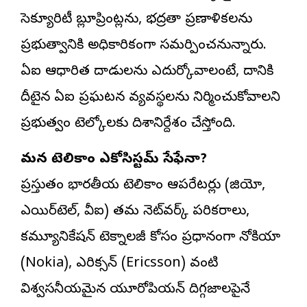
సెక్యూరిటీ బ్లూప్రింట్లను, భద్రతా ప్రణాళికలను
ప్రభుత్వానికి అధికారికంగా సమర్పించనున్నారు.
ఏఐ ఆధారిత దాడులను ఎదుర్కోవాలంటే, దానికి
దీటైన ఏఐ ప్రతిఘటన వ్యవస్థలను నిర్మించుకోవాలని
ప్రభుత్వం టెల్కోలకు దిశానిర్దేశం చేస్తోంది.
మన టెలికాం ఎకోసిస్టమ్ సేఫేనా?
ప్రస్తుతం భారతీయ టెలికాం ఆపరేటర్లు (జియో,
ఎయిర్‌టెల్, వీఐ) తమ నెట్‌వర్క్ పరికరాలు,
కమ్యూనికేషన్ టెక్నాలజీ కోసం ప్రధానంగా నోకియా
(Nokia), ఎరిక్సన్ (Ericsson) వంటి
విశ్వసనీయమైన యూరోపియన్ దిగ్గజాలపైనే