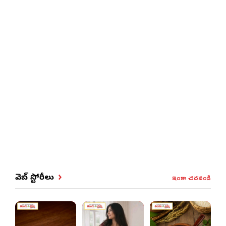
ఇంకా చదవండి
వెబ్ స్టోరీలు