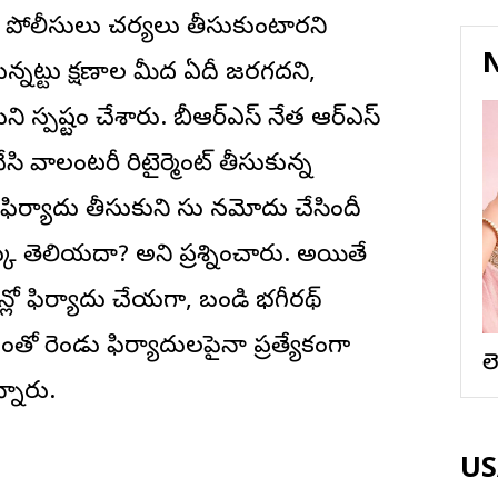
పోలీసులు చర్యలు తీసుకుంటారని
N
ున్నట్టు క్షణాల మీద ఏదీ జరగదని,
ి స్పష్టం చేశారు. బీఆర్ఎస్ నేత ఆర్ఎస్
ి వాలంటరీ రిటైర్మెంట్ తీసుకున్న
ఫిర్యాదు తీసుకుని కేసు నమోదు చేసిందీ
ు తెలియదా? అని ప్రశ్నించారు. అయితే
న్లో ఫిర్యాదు చేయగా, బండి భగీరథ్
ీంతో రెండు ఫిర్యాదులపైనా ప్రత్యేకంగా
ల
్నారు.
USA