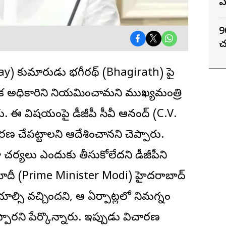
ఏ
9
T
చ
jay) కుమారుడు భగీరథ్ (Bhagirath) పై
్యేక అధికారిని నియమించామని ముఖ్యమంత్రి
. ఈ విషయంపై డీజీపీ సీవీ ఆనంద్ (C.V.
రణ చేపట్టాలని ఆదేశించానని చెప్పారు.
 చర్యలు ఎందుకు తీసుకోలేదని డీజీపీని
ాని మోదీ (Prime Minister Modi) హైదరాబాద్
ాల్సి వచ్చిందని, ఆ ఏర్పాట్లలో నిమగ్నం
ప్పారని పేర్కొన్నారు. ఇప్పుడు విచారణ