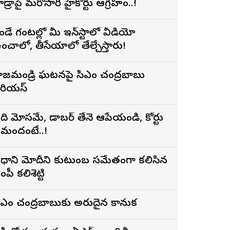
ైడ్రాపై మరోసారి హైకోర్టు ఆగ్రహం..!
ెండే గంటల్లో మీ ఇన్‌స్టాలో వీడియో
ంచాలో, తీసేయాలో తేల్చేస్తారు!
ాజమండ్రి ఘటనపై సీఎం చంద్రబాబు
ీరియస్
ది మోసమే, డాబర్‌ తేనె ఆపేయండి, కోర్టు
మందంటే..!
్రధాని మోదీని కుటుంబ సమేతంగా కలిసిన
ంపీ కలిశెట్టి
ీఎం చంద్రబాబుకు అరుదైన కానుక