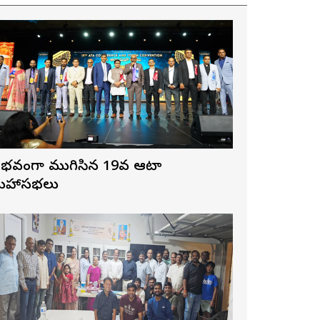
ైభవంగా ముగిసిన 19వ ఆటా
హాసభలు