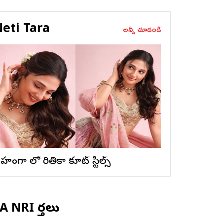
eti Tara
అన్నీ చూడండి
ెహంగా లో రితికా క్యూట్ స్టిల్స్
 NRI వార్తలు