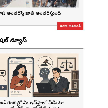
ాష అంతరిస్తే జాతి అంతరిస్తుంది
ఇంకా చదవండి
ెషల్ న్యూస్
ెండే గంటల్లో మీ ఇన్‌స్టాలో వీడియో