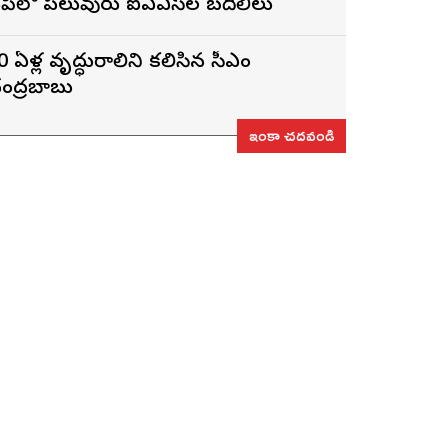
పీలో పలువురు ఐఏఎస్‌ల బదిలీలు
0 ఏళ్ల వృద్ధురాలిని కలిసిన సీఎం
ంద్రబాబు
ఇంకా చదవండి