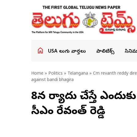
USA తెలుగు వార్తలు
పాలిటిక్స్
సినిమ
Home
»
Politics
»
Telangana
» Cm revanth reddy direc
against bandi bhagira
8న ఫిర్యాదు చేస్తే ఎందు
సీఎం రేవంత్ రెడ్డి