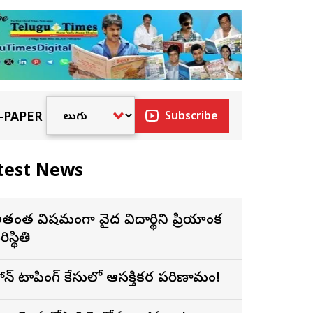
-PAPER
Subscribe
test News
త్యంత విషమంగా వైద్య విద్యార్థిని ప్రియాంక
ిస్థితి
ోన్ ట్యాపింగ్ కేసులో ఆసక్తికర పరిణామం!