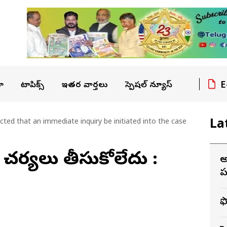
E
ా
టాపిక్స్
ఇతర వార్తలు
స్పెషల్ న్యూస్
La
ted that an immediate inquiry be initiated into the case
కు చర్యలు తీసుకోలేదు :
అ
పర
ఫ