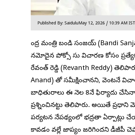
Published By: Saidulu
May 12, 2026 / 10:39 AM IS
కేంద్ర మంత్రి బండి సంజయ్ (Bandi San
నమోదైన పోక్సో కేసు విచారణ కోసం ప్రత
రేవంత్ రెడ్డి
(Revanth Reddy) తెలిపారు
Anand) తో సమీక్షించానని, వెంటనే విచా
బాధితురాలు ఈ నెల 8నే ఫిర్యాదు చేసినా
ప్రశ్నించినట్టు తెలిపారు. అయితే ప్రధ
పర్యటన నేపథ్యంలో భద్రతా ఏర్పాట్లు చేయ
కావడం వల్లే జాప్యం జరిగిందని డీజీపీ చె