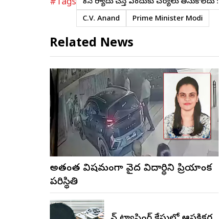
#Tags
8న ఫిర్యాదు చేస్తే ఎందుకు చర్యలు తీసుకోలేదు : 
C.V. Anand
Prime Minister Modi
Related News
అత్యంత విషమంగా వైద్య విద్యార్థిని ప్రియాంక
పరిస్థితి
ఫోన్ ట్యాపింగ్ కేసులో ఆసక్తికర