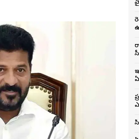
హ
ర
ఉ
ర
స
ఇ
ఏ
ప
ఎ
స