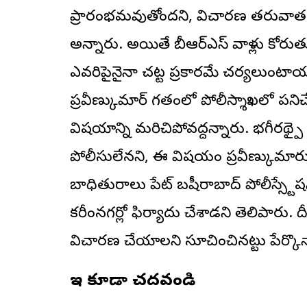
ప్రారంభమవుతోందని, విచారణ తరువాత 
అన్నారు. అయితే బీఆర్ఎస్ వాళ్లు కోరుత
ఎవరిపైనైనా చట్ట ప్రకారమే చర్యలుంటాయన
ప్రవీణ్కుమార్ గతంలో పోలీస్శాఖలో పనిచేస
విషయాన్ని మరిచిపోవద్దన్నారు. భగీరథ్పై 
పోలీసులేనని, ఈ విషయం ప్రవీణ్కుమార్క
బాధితురాలు పేట్ బషీరాబాద్ పోలీస్స్టేష
కరీంనగర్లో ఫిర్యాదు చేశాడని తెలిపారు. ద
విచారణ చేయాలని సూచించినట్టు పేర్కొన
ఇవి కూడా చదవండి