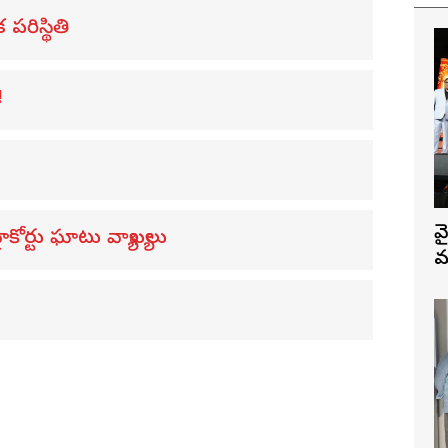
 పరిస్థితి
!
వ
ోర్టు ఘాటు వ్యాఖ్యలు
మ