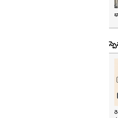
భ
స్ప
ర