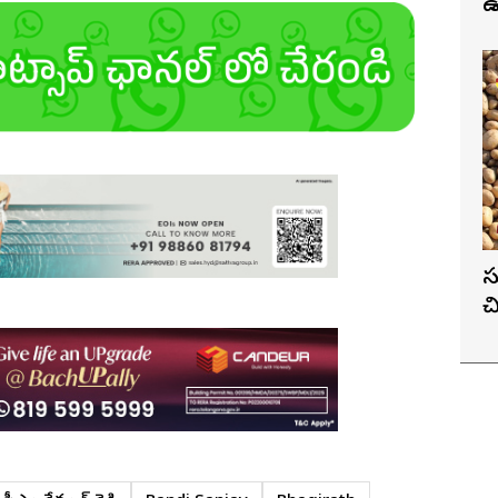
ఉ
స
చ