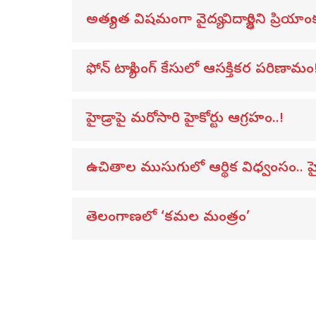
అత్యంత విషమంగా వైద్య విద్యార్థిని ప్రియాంక
ఫోన్ ట్యాపింగ్ కేసులో ఆసక్తికర పరిణామం
హైడ్రాపై మరోసారి హైకోర్టు ఆగ్రహం..!
ఉచితాల ముసుగులో ఆర్థిక విధ్వంసం.. హైక
తెలంగాణలో ‘కమల మంత్రం’