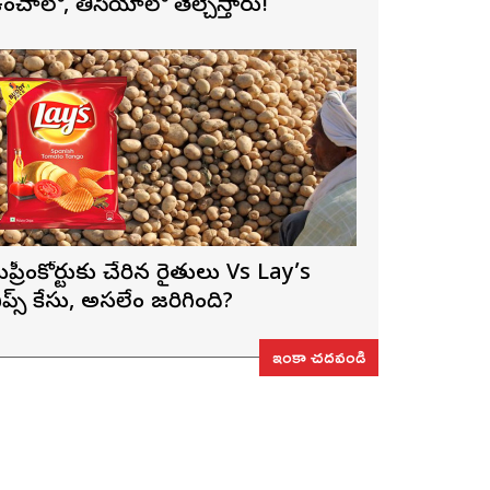
ంచాలో, తీసేయాలో తేల్చేస్తారు!
ుప్రీంకోర్టుకు చేరిన రైతులు Vs Lay’s
ిప్స్‌ కేసు, అసలేం జరిగింది?
ఇంకా చదవండి