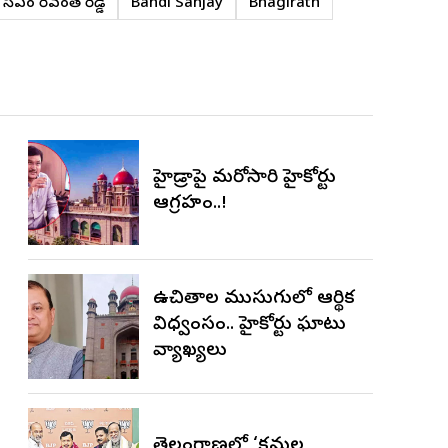
సీఎం రేవంత్ రెడ్డి
Bandi Sanjay
Bhagirath
హైడ్రాపై మరోసారి హైకోర్టు
ఆగ్రహం..!
ఉచితాల ముసుగులో ఆర్థిక
విధ్వంసం.. హైకోర్టు ఘాటు
వ్యాఖ్యలు
తెలంగాణలో ‘కమల