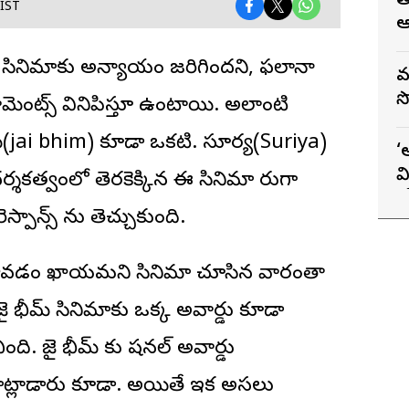
త
 IST
ఆ
లానా సినిమాకు అన్యాయం జ‌రిగింద‌ని, ఫ‌లానా
వ
స
ామెంట్స్ వినిపిస్తూనే ఉంటాయి. అలాంటి
మ్(jai bhim) కూడా ఒక‌టి. సూర్య(Suriya)
‘
వ
శ‌క‌త్వంలో తెర‌కెక్కిన ఈ సినిమా నేరుగా
క
స్పాన్స్ ను తెచ్చుకుంది.
డు రావ‌డం ఖాయ‌మ‌ని సినిమా చూసిన వారంతా
ా జై భీమ్ సినిమాకు ఒక్క అవార్డు కూడా
ది. జై భీమ్ కు నేష‌న‌ల్ అవార్డు
మాట్లాడారు కూడా. అయితే ఇక అస‌లు