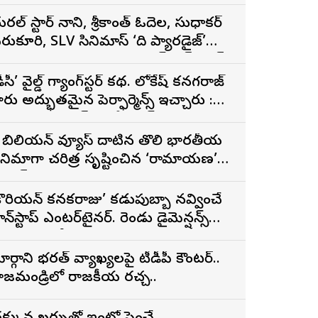
ేచురల్ స్టార్ నాని, శ్రీకాంత్ ఓదెల, సుధాకర్
ెరుకూరి, SLV సినిమాస్ ‘ది ప్యారడైజ్’
ునుపెన్నడూ చూడని యాక్షన్ బ్లడ్ బాత్
ీజర్ రిలీజ్
డీసీ’ వైల్డ్ గ్యాంగ్‌స్టర్ కథ. లోకేష్ కనగరాజ్
ారు అద్భుతమైన పెర్ఫార్మెన్స్ ఇచ్చారు :
ర్శకుడు అరుణ్ మాథేశ్వరన్
 బిలియన్ వ్యూస్ దాటిన తొలి భారతీయ
ినిమాగా చరిత్ర సృష్టించిన ‘రామాయణ’
్రైలర్
కొరియన్ కనకరాజు’ కడుపుబ్బా నవ్వించే
ాన్‌స్టాప్ ఎంటర్‌టైనర్. రెండు డైమెన్షన్స్
న్న పాత్రలో నటించడం చాలా
ంతృప్తినిచ్చింది : వరుణ్ తేజ్
ార్గాని భరత్ వ్యాఖ్యలపై టీడీపీ కౌంటర్..
ాజమండ్రిలో రాజకీయ రచ్చ..