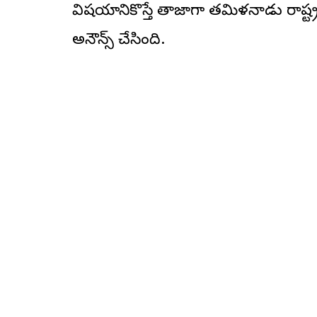
విష‌యానికొస్తే తాజాగా త‌మిళ‌నాడు రాష్ట్ర
అనౌన్స్ చేసింది.