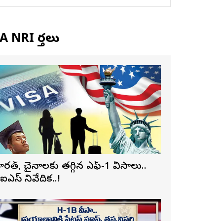
 NRI వార్తలు
ారత్, చైనాలకు తగ్గిన ఎఫ్-1 వీసాలు..
ీఐఎస్ నివేదిక..!