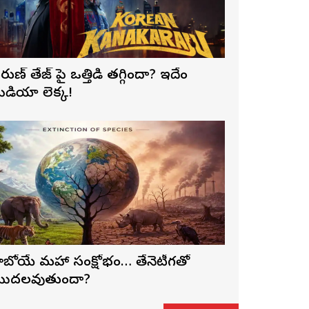
రుణ్ తేజ్‌ పై ఒత్తిడి తగ్గిందా? ఇదేం
ీడియా లెక్క!
ాబోయే మహా సంక్షోభం… తేనెటీగతో
ొదలవుతుందా?