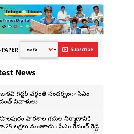
-PAPER
Subscribe
test News
్రజాకవి గద్దర్‌ వర్ధంతి సందర్భంగా సీఎం
ేవంత్‌ నివాళులు
ోపాల‌పురం పాఠ‌శాల గ‌దుల నిర్మాణానికి
రూ.25 ల‌క్ష‌లు మంజూరు : సీఎం రేవంత్ రెడ్డి