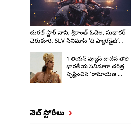
నేచురల్ స్టార్ నాని, శ్రీకాంత్ ఓదెల, సుధాకర్
చెరుకూరి, SLV సినిమాస్ ‘ది ప్యారడైజ్’
మునుపెన్నడూ చూడని యాక్షన్ బ్లడ్ బాత్
టీజర్ రిలీజ్
1 బిలియన్ వ్యూస్ దాటిన తొలి
భారతీయ సినిమాగా చరిత్ర
సృష్టించిన ‘రామాయణ’
ట్రైలర్
వెబ్ స్టోరీలు