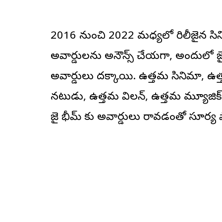
2016 నుంచి 2022 మ‌ధ్య‌లో రిలీజైన సిన
అవార్డుల‌ను అనౌన్స్ చేయ‌గా, అందులో జై
అవార్డులు ద‌క్కాయి. ఉత్త‌మ సినిమా, ఉత్
న‌టుడు, ఉత్త‌మ విల‌న్, ఉత్తమ మ్యూజిక్ డై
జై భీమ్ కు అవార్డులు రావ‌డంతో సూర్య ఫ