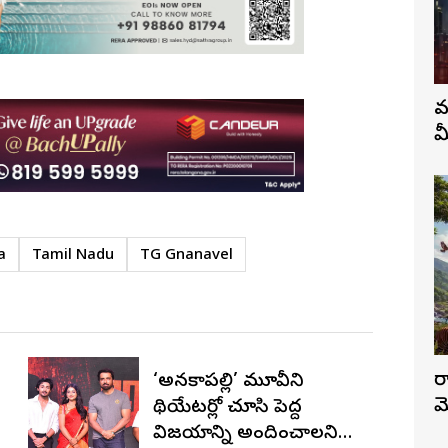
వ
మ
a
Tamil Nadu
TG Gnanavel
ర
‘అనకాపల్లి’ మూవీని
మ
థియేటర్లో చూసి పెద్ద
విజయాన్ని అందించాలని