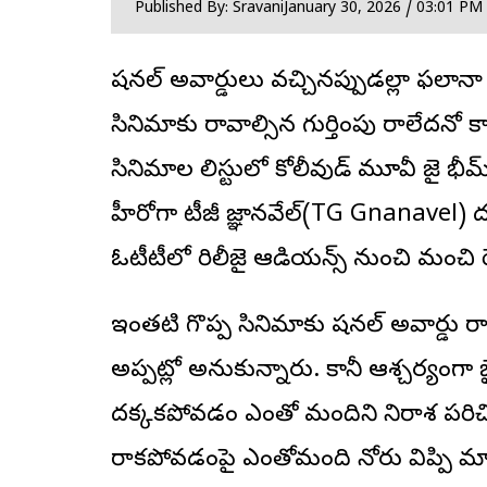
Published By: Sravani
January 30, 2026 / 03:01 PM
నేష‌న‌ల్ అవార్డులు వ‌చ్చిన‌ప్పుడ‌ల్లా ఫ‌
సినిమాకు రావాల్సిన గుర్తింపు రాలేదనో క
సినిమాల లిస్టులో కోలీవుడ్ మూవీ జై భీ
హీరోగా టీజీ జ్ఞాన‌వేల్(TG Gnanavel) ద‌ర్
ఓటీటీలోనే రిలీజై ఆడియ‌న్స్ నుంచి మంచి రె
ఇంత‌టి గొప్ప సినిమాకు నేష‌న‌ల్ అవార్
అప్ప‌ట్లో అనుకున్నారు. కానీ ఆశ్చ‌ర్యంగ
ద‌క్క‌క‌పోవ‌డం ఎంతో మందిని నిరాశ ప‌రిచిం
రాక‌పోవ‌డంపై ఎంతోమంది నోరు విప్పి 