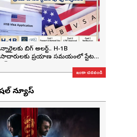
న్నారైలకు బిగ్ అలర్ట్.. H-1B
ీసాదారులకు ప్రయాణ సమయంలో స్టేటస్
్రూఫ్స్ తప్పనిసరి..!
ఇంకా చదవండి
ెషల్ న్యూస్