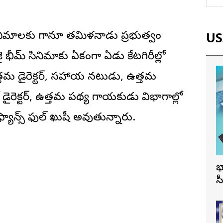
ిమాల‌కు గానూ త‌మిళ‌నాడు ప్ర‌భుత్వం
USA
 భీమ్ సినిమాకు ఏకంగా ఏడు కేట‌గిరీల్లో
త‌మ డైరెక్ట‌ర్, స‌హాయ న‌టుడు, ఉత్త‌మ
రెక్ట‌ర్, ఉత్త‌మ నేప‌థ్య గాయ‌కుడు విభాగాల్లో
్యాన్స్ ఫుల్ ఖుషీ అవుతున్నారు.
భ
స