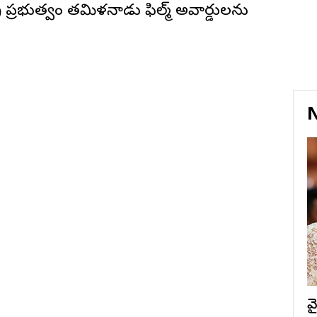
 ప్ర‌భుత్వం త‌మిళ‌నాడు ఫిల్మ్ అవార్డుల‌ను
N
వ