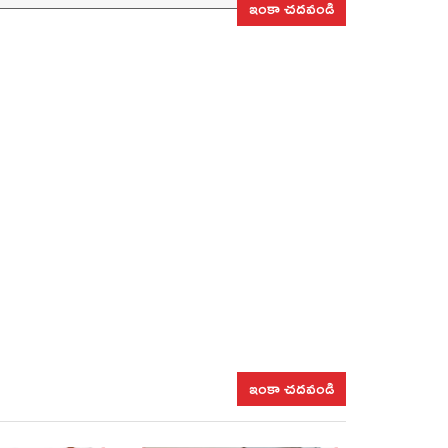
ఇంకా చదవండి
ఇంకా చదవండి