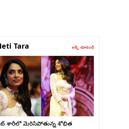
eti Tara
అన్నీ చూడండి
ైట్ శారీలో మెరిసిపోతున్న శోభిత