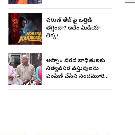
కోరుకుంటున్నాను.. సోనూ
సూద్
వరుణ్ తేజ్‌ పై ఒత్తిడి
తగ్గిందా? ఇదేం మీడియా
లెక్క!
అస్సాం వరద బాధితులకు
నిత్యవసర వస్తువులను
పంపిణీ చేసిన నందమూరి
బసవరామ తారకం ఎన్టీఆర్
చారిటబుల్ ట్రస్ట్