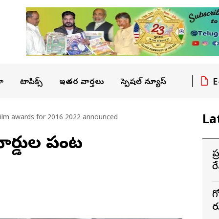
E
ా
టాపిక్స్
ఇతర వార్తలు
స్పెషల్ న్యూస్
La
film awards for 2016 2022 announced
వార్డుల పంట‌
ప
ర
గ