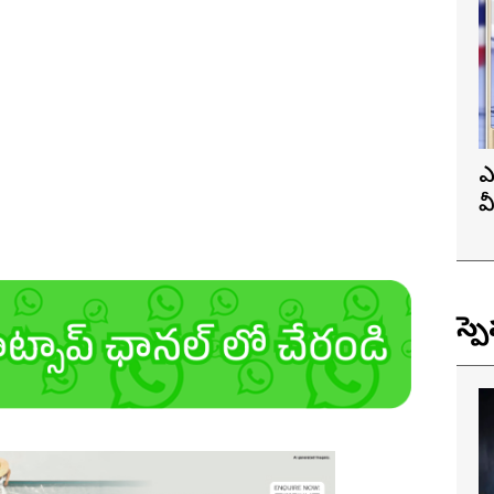
ఎ
వ
ప
స్ప