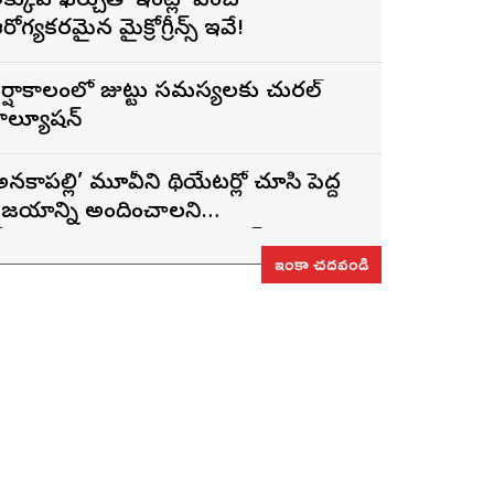
క్కువ ఖర్చుతో ఇంట్లోనే పెంచే
రోగ్యకరమైన మైక్రోగ్రీన్స్ ఇవే!
ర్షాకాలంలో జుట్టు సమస్యలకు నేచురల్
ొల్యూషన్
అనకాపల్లి’ మూవీని థియేటర్లో చూసి పెద్ద
ిజయాన్ని అందించాలని
ోరుకుంటున్నాను.. సోనూ సూద్
ఇంకా చదవండి