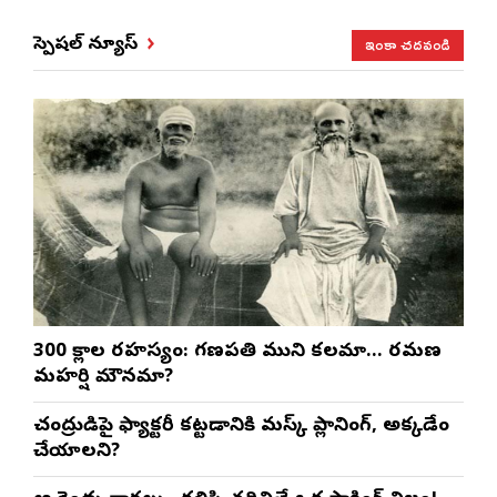
ఇంకా చదవండి
స్పెషల్ న్యూస్
300 శ్లోకాల రహస్యం: గణపతి ముని కలమా… రమణ
మహర్షి మౌనమా?
చంద్రుడిపై ఫ్యాక్టరీ కట్టడానికి మస్క్ ప్లానింగ్, అక్కడేం
చేయాలని?