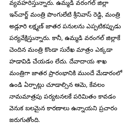
వ్యవహరిస్తున్నారు. ఉమ్మడి వరంగల్ జిల్లా
ఇన్‌చార్జ్ మంత్రి పొంగులేటి శ్రీనివాస్ రెడ్డి, మంత్రి
అడ్లూరి లక్ష్మణ్ జాతర పనులను ఎప్పటికప్పుడు
పర్యవేక్షిస్తున్నారు. కానీ, ఉమ్మడి వరంగల్ జిల్లాకే
చెందిన మంత్రి కొండా సురేఖ మాత్రం ఎక్కడా
హడావిడి చేయడం లేదు. దేవాదాయ శాఖ
మంత్రిగా జాతర ప్రారంభానికి ముందే మేడారంలో
ఉండి ఏర్పాట్లు చూడాల్సిన ఆమె, కేవలం
నామమాత్రపు పర్యటనలకే పరిమితం కావడం
వెనుక బలమైన కారణాలు ఉన్నాయని ప్రచారం
జరుగుతోంది.