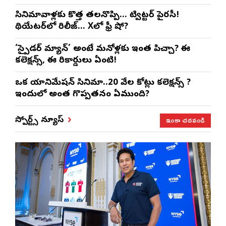
సినిమావాళ్లకు కొత్త తలనొప్పి… ట్విట్టర్ పైరసీ!
థియేటర్‌లో రిలీజ్… Xలో ఫ్రీ షో?
‘స్పైడర్ మ్యాన్’ అంటే మనోళ్లకు ఇంత పిచ్చా? ఈ
కలెక్షన్స్, ఈ రికార్డులు ఏంటి!
ఒక యానిమేషన్ సినిమా..20 వేల కోట్లు కలెక్షన్స్ ?
ఇందులో అంత గొప్పతనం ఏముంది?
ఇంకా చదవండి
స్పోర్ట్స్ న్యూస్