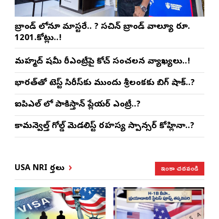
బ్రాండ్ లోనూ మాస్టరే.. ? సచిన్ బ్రాండ్ వాల్యూ రూ.
1201.కోట్లు..!
మహ్మద్ షమీ రీఎంట్రీపై కోచ్ సంచలన వ్యాఖ్యలు..!
భారత్‌తో టెస్ట్ సిరీస్‌కు ముందు శ్రీలంకకు బిగ్ షాక్..?
ఐపిఎల్ లో పాకిస్తాన్ ప్లేయర్ ఎంట్రీ..?
కామన్వెల్త్ గోల్డ్ మెడలిస్ట్ రహస్య స్పాన్సర్ కోహ్లినా..?
ఇంకా చదవండి
USA NRI వార్తలు