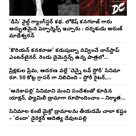
‘డీసీ’ వైల్డ్ గ్యాంగ్‌స్టర్ కథ. లోకేష్ కనగరాజ్ గారు
అద్భుతమైన పెర్ఫార్మెన్స్ ఇచ్చారు : దర్శకుడు అరుణ్
మాథేశ్వరన్
‘కొరియన్ కనకరాజు’ కడుపుబ్బా నవ్వించే నాన్‌స్టాప్
ఎంటర్‌టైనర్. రెండు డైమెన్షన్స్ ఉన్న పాత్రలో
నటించడం చాలా సంతృప్తినిచ్చింది : వరుణ్ తేజ్
ప్రేక్షకుల ప్రేమ, ఆదరణ వల్లే ‘చెన్నై లవ్ స్టోరీ’ సినిమా
రూ. 50 కోట్ల గ్రాసర్ గా నిలిచింది – స్టోరీ రైటర్,
ప్రొడ్యూసర్ సాయి రాజేష్
‘అనకాపల్లి’ సినిమాని మంచి సందేశంతో కూడిన
యాక్షన్, ఫ్యామిలీ డ్రామాగా రూపొందించాం – నిర్మాతలు
త్రినాథరావు నక్కిన, కాండ్రేగుల నాయుడు
సినిమాల కంటే మైక్రో డ్రామాలను తీయడమే చాలా కష్టం
– ‘దందా’ డైరెక్ట‌ర్ ఆదిత్య దేవులపల్లి