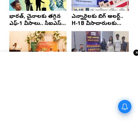
భారత్, చైనాలకు తగ్గిన
ఎన్నారైలకు బిగ్ అలర్ట్..
ఎఫ్-1 వీసాలు.. సీఐఎస్
H-1B వీసాదారులకు
నివేదిక..!
ప్రయాణ సమయంలో
స్టేటస్ ప్రూఫ్స్ తప్పనిసరి..!
న్యూజెర్సీలో తెలంగాణ
సెయింట్ లూయిస్‌లో
బీజేపీ రాష్ట్ర అధ్యక్షుడు
నాట్స్ ఉచిత వైద్య శిబిరం
ఎన్. రాంచందర్‌రావుకు
ఘన స్వాగతం
నయనతార-కవిన్ ఫ్యామిలీ
ఎంటర్‌టైనర్ ‘హాయ్’ ఆగస్టు 28న
గ్రాండ్ రిలీజ్
ఎన్నారై కష్టాలపై
బాల్టిమోర్ చరిత్రలో
పంచ్‌లతో నవ్వించిన
నిలిచిపోయే వేడుక ఇది:
నవీన్ పోలిశెట్టి
శ్రీధర్ బానాల