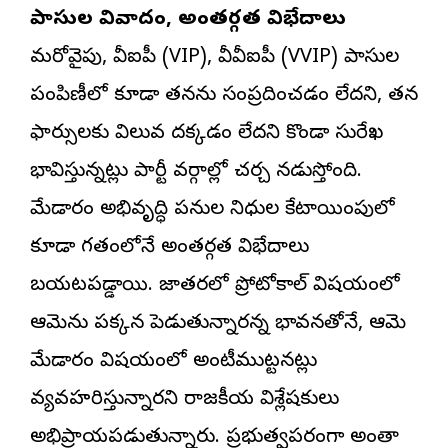
పాసుల వివాదం, అంతర్గత విభేదాలు
మరోవైపు, వీఐపీ (VIP), వీవీఐపీ (VVIP) పాసుల
పంపిణీలో కూడా తనను సంప్రదించడం లేదని, తన
సిఫార్సులకు విలువ దక్కడం లేదని కొండా సురేఖ
భావిస్తున్నట్లు పార్టీ వర్గాల్లో చర్చ నడుస్తోంది.
మేడారం అభివృద్ధి పనుల నిధుల కేటాయింపులో
కూడా గతంలోనే అంతర్గత విభేదాలు
బయటపడ్డాయి. జాతరలో ప్రోటోకాల్ విషయంలో
ఆమెను పక్కన పెడుతున్నారన్న భావనతోనే, ఆమె
మేడారం విషయంలో అంటీముట్టనట్లు
వ్యవహరిస్తున్నారని రాజకీయ విశ్లేషకులు
అభిప్రాయపడుతున్నారు. ప్రభుత్వపరంగా అంతా