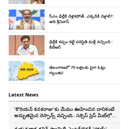
సీఎం ఢిల్లీకి వెళ్లకపోతే.. ఎక్కడికి వెళ్లాలి?:
ఆది శ్రీనివాస్
ఢిల్లీకి కప్పం కట్టే పరిస్థితి మళ్లీ వచ్చింది :
కేటీఆర్
తెలంగాణలో 70 లక్షలకు పైగా ఓట్లు
గల్లంతు!
Latest News
‘కొరియన్ కనకరాజు’కు మేము ఊహించిన దానికంటే
అద్భుతమైన రెస్పాన్స్ వచ్చింది.: సక్సెస్ ప్రెస్ మీట్‌లో
మెగా ప్రిన్స్ వరుణ్ తేజ్