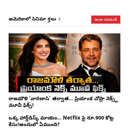
ఇంకా చదవండి
అమెరికాలో సినిమా వార్తలు
రాజమౌళి ‘వారణాసి’ తర్వాత… ప్రియాంక చోప్రా నెక్స్ట్
మూవీ ఫిక్స్!
ఒక్క హార్డ్‌డిస్క్ మాయం… Netflix పై రూ.900 కోట్ల
కేసు!అందులో ఏముంది?