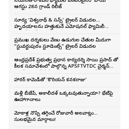
నయనతార-కవిన్ ఫ్యామిలీ ఎంటర్‌టైనర్ ‘హాయ్’
ఆగస్టు 28న గ్రాండ్ రిలీజ్
సూర్య ‘విశ్వనాథ్ & సన్స్’ ట్రైలర్ విడుదల…
హృదయాలను హత్తుకునే ఎమోషనల్ ఫ్యామిలీ
ఎంటర్‌టైనర్‌గా భారీ అంచనాలు
ప్రముఖ దర్శకులు వేణు ఉడుగుల చేతుల మీదుగా
“స్టువర్టుపురం స్టూడెంట్స్” ట్రైలర్ విడుదల
ఆంధ్రప్రదేశ్ ప్రభుత్వ ప్రధాన కార్యదర్శి సాయి ప్రసాద్ తో
కీలక సమావేశంలో పాల్గొన్న APSFTVTDC చైర్మన్
భరత్ భూషణ్, ఏపీ ఎఫ్డిసి ఎండి విశ్వనాథన్, పలు
శాఖల అధికారులు
హారర్ కామెడీతో ‘కొరియన్ కనకరాజు’
మళ్లీ బీజేపీ, అకాలీదళ్ ఒక్కటవుతున్నాయా? భేటీపై
ఊహాగానాలు
మోకాళ్ల నొప్పి తగ్గించే రోజువారీ అలవాట్లు…
సులభమైన మార్గాలు!