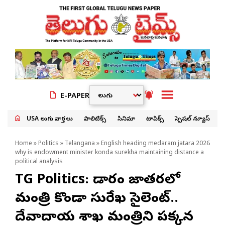
E-PAPER
USA తెలుగు వార్తలు
పాలిటిక్స్
సినిమా
టాపిక్స్
స్పెషల్ న్యూస్
Home
»
Politics
»
Telangana
» English heading medaram jatara 2026
why is endowment minister konda surekha maintaining distance a
political analysis
TG Politics: మేడారం జాతరలో
మంత్రి కొండా సురేఖ సైలెంట్..
దేవాదాయ శాఖ మంత్రిని పక్కన