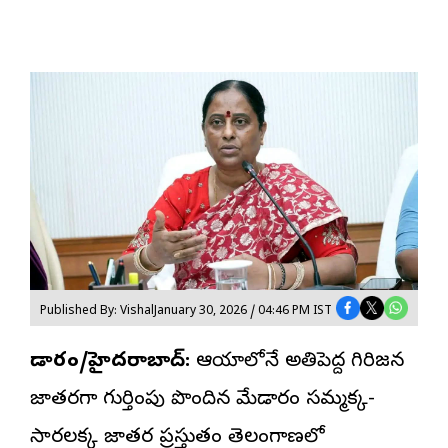
Published By: Vishal
January 30, 2026 / 04:46 PM IST
మేడారం/హైదరాబాద్:
ఆసియాలోనే అతిపెద్ద గిరిజన
జాతరగా గుర్తింపు పొందిన మేడారం సమ్మక్క-
సారలక్క జాతర ప్రస్తుతం తెలంగాణలో