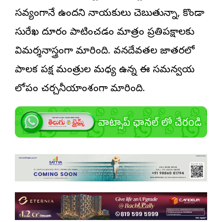
సవ్యంగానే ఉందని నాయకులు చెబుతున్నా, కొండా
సురేఖ దూరం పాటించడం మాత్రం ప్రతిపక్షాలకు
విమర్శనాస్త్రంగా మారింది. వనదేవతల జాతరలో
పాలక పక్ష మంత్రుల మధ్య ఉన్న ఈ సమన్వయ
లోపం చర్చనీయాంశంగా మారింది.