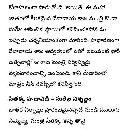
కోలాహలంగా సాగుతోంది. అయితే, ఈ మహా
జాతరలో కీలకమైన దేవాదాయ శాఖ మంత్రి కొండా
సురేఖ ఆశించిన స్థాయిలో కనిపించకపోవడం
ఇప్పుడు చర్చనీయాంశంగా మారింది. సాధారణంగా
దేవాదాయ శాఖ ఆధ్వర్యంలో జరిగే ఇటువంటి భారీ
ఉత్సవాల్లో ఆ శాఖ మంత్రి సర్వస్వమై
వ్యవహరించాల్సి ఉంటుంది. కానీ మేడారంలో
మాత్రం సీన్ రివర్స్‌లో కనిపిస్తోంది.
సీతక్క హడావిడి – సురేఖ నిశ్శబ్దం
జాతర ఏర్పాట్లు ప్రారంభమైనప్పటి నుండి ములుగు
ఎమ్మెల్యే, మంత్రి సీతక్క అన్ని తానై