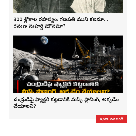
300 శ్లోకాల రహస్యం: గణపతి ముని కలమా…
రమణ మహర్షి మౌనమా?
చంద్రుడిపై ఫ్యాక్టరీ కట్టడానికి మస్క్ ప్లానింగ్, అక్కడేం
చేయాలని?
ఇంకా చదవండి