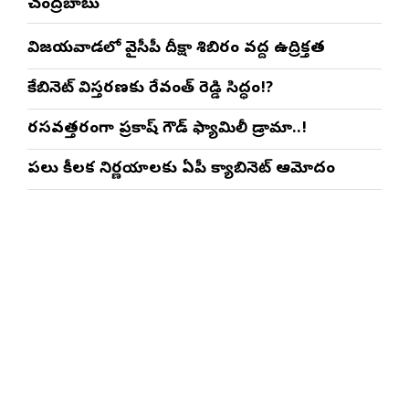
చంద్రబాబు
విజయవాడలో వైసీపీ దీక్షా శిబిరం వద్ద ఉద్రిక్తత
కేబినెట్ విస్తరణకు రేవంత్ రెడ్డి సిద్ధం!?
రసవత్తరంగా ప్రకాష్ గౌడ్ ఫ్యామిలీ డ్రామా..!
పలు కీలక నిర్ణయాలకు ఏపీ క్యాబినెట్ ఆమోదం