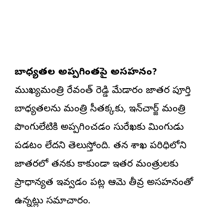
బాధ్యతల అప్పగింతపై అసహనం?
ముఖ్యమంత్రి రేవంత్ రెడ్డి మేడారం జాతర పూర్తి
బాధ్యతలను మంత్రి సీతక్కకు, ఇన్‌చార్జ్ మంత్రి
పొంగులేటికి అప్పగించడం సురేఖకు మింగుడు
పడటం లేదని తెలుస్తోంది. తన శాఖ పరిధిలోని
జాతరలో తనకు కాకుండా ఇతర మంత్రులకు
ప్రాధాన్యత ఇవ్వడం పట్ల ఆమె తీవ్ర అసహనంతో
ఉన్నట్లు సమాచారం.