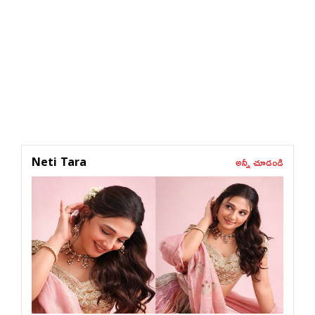
అన్నీ చూడండి
Neti Tara