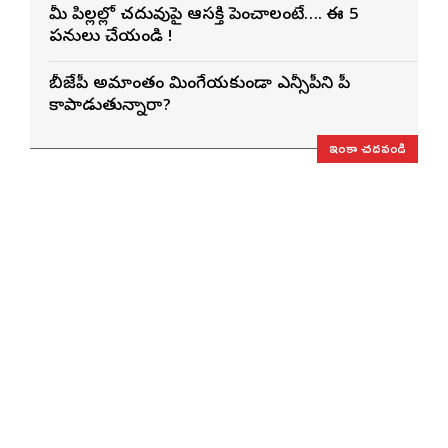
మీ పిల్లల్లో చదువుపై ఆసక్తి పెంచాలంటే…. ఈ 5
పనులు చేయండి !
బీజేపీ అమాంతం మింగేయకుండా ఎన్సీపీని పీకే
కాపాడుతున్నారా?
ఇంకా చదవండి