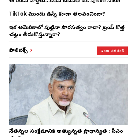
ఆ రెండు వార్తలు…కలిపి చదివితే ఒక షాకింగ్ నిజం!
TikTok ముందు డిస్నీ కూడా తలవంచిందా?
ఇక అమెరికాలో పుట్టినా పౌరసత్వం రాదా? ట్రంప్ కొత్త
చట్టం తీసుకొస్తున్నారా?
ఇంకా చదవండి
పాలిటిక్స్
నేతన్నల సంక్షేమానికి అత్యున్నత ప్రాధాన్యత : సీఎం