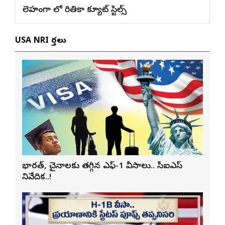
లెహంగా లో రితికా క్యూట్ స్టిల్స్
USA NRI వార్తలు
భారత్, చైనాలకు తగ్గిన ఎఫ్-1 వీసాలు.. సీఐఎస్
నివేదిక..!