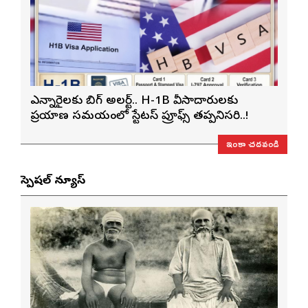
ఎన్నారైలకు బిగ్ అలర్ట్.. H-1B వీసాదారులకు
ప్రయాణ సమయంలో స్టేటస్ ప్రూఫ్స్ తప్పనిసరి..!
ఇంకా చదవండి
స్పెషల్ న్యూస్