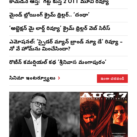
కామెడీనే ఆస్తి: ‘గట్ట కుస్తీ 2’OTT మూవి రివ్యూ
మైండ్ బ్లోయింగ్ క్రైమ్ థ్రిల్లర్.. ‘దంధా’
‘అబ్జెక్ష‌న్ మై లార్డ్ రివ్యూ’ క్రైమ్ థ్రిల్ల‌ర్ వెబ్ సిరీస్
ఎమోష‌న‌ల్‌: ‘స్పైడర్ మ్యాన్ బ్రాండ్ న్యూ డే’ రివ్యూ –
నో వే హోమ్‌ను మించేసిందా?
రొటీన్‌ కమర్షియల్‌ కథ ‘శ్రీనివాస మంగాపురం’
ఇంకా చదవండి
సినిమా ఇంటర్వ్యూలు