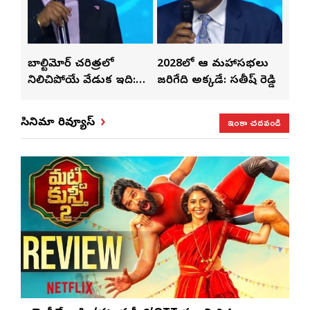
్‌లతో
బాల్టిమోర్ చరిత్రలో
2028లో ఆటా మహాసభలు
తెలు
ట్టి
నిలిచిపోయే వేడుక ఇది:
జరిగేది అక్కడే: సతీష్ రెడ్డి
చేస్త
శ్రీధర్ బానాల
ఇంకా చదవండి
సినిమా రివ్యూస్