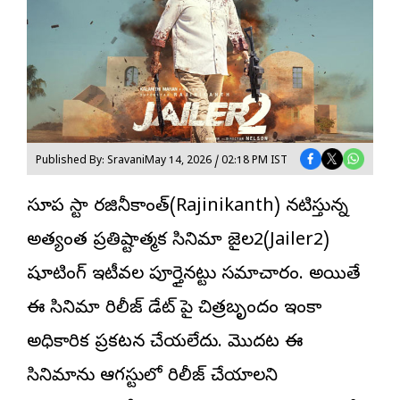
Published By: Sravani
May 14, 2026 / 02:18 PM IST
సూపర్ స్టార్ ర‌జినీకాంత్(Rajinikanth) నటిస్తున్న
అత్యంత ప్రతిష్టాత్మక సినిమా
జైల‌ర్2
(Jailer2)
షూటింగ్ ఇటీవల పూర్తైన‌ట్టు సమాచారం. అయితే
ఈ సినిమా రిలీజ్ డేట్ పై చిత్రబృందం ఇంకా
అధికారిక ప్రకటన చేయలేదు. మొదట ఈ
సినిమాను ఆగస్టులో రిలీజ్ చేయాలని