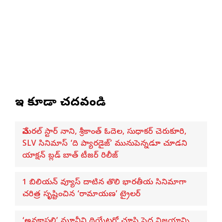
ఇవి కూడా చదవండి
నేచురల్ స్టార్ నాని, శ్రీకాంత్ ఓదెల, సుధాకర్ చెరుకూరి,
SLV సినిమాస్ ‘ది ప్యారడైజ్’ మునుపెన్నడూ చూడని
యాక్షన్ బ్లడ్ బాత్ టీజర్ రిలీజ్
1 బిలియన్ వ్యూస్ దాటిన తొలి భారతీయ సినిమాగా
చరిత్ర సృష్టించిన ‘రామాయణ’ ట్రైలర్
‘అనకాపల్లి’ మూవీని థియేటర్లో చూసి పెద్ద విజయాన్ని