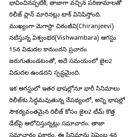
భావించినప్పటికీ, తాజాగా వచ్చిన పరిణామాలతో
రిలీజ్ ప్లాన్ మారినట్లు టాక్ వినిపిస్తోంది.
ముఖ్యంగా మెగాస్టార్ చిరంజీవి(Chiranjeevi)
నటిస్తున్న విశ్వంభ‌ర‌(Vishwambara) ఆగస్టు
15న విడుదల కానుందని ప్రచారం
జరుగుతుండటంతో, అదే సమయంలో జైలర్2
విడుదల ఉండదని స్పష్టమైంది.
ఇక ఆగస్టులో ఇతర భాషల్లోనూ భారీ సినిమాలు
రిలీజ్‌కు సిద్ధమవుతున్న నేపథ్యంలో, అన్ని భాషల్లో
సౌకర్యవంతమైన రిలీజ్ కోసం జైలర్2 టీమ్ కొత్త
డేట్‌పై ఆలోచిస్తున్నట్లు సమాచారం. తాజా
సమాచారం ప్రకారం, ఈ సినిమాను సెప్టెంబర్ 4న