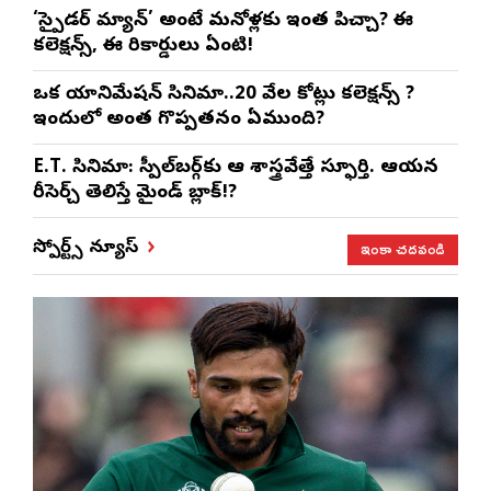
‘స్పైడర్ మ్యాన్’ అంటే మనోళ్లకు ఇంత పిచ్చా? ఈ
కలెక్షన్స్, ఈ రికార్డులు ఏంటి!
ఒక యానిమేషన్ సినిమా..20 వేల కోట్లు కలెక్షన్స్ ?
ఇందులో అంత గొప్పతనం ఏముంది?
E.T. సినిమా: స్పీల్‌బర్గ్‌కు ఆ శాస్త్రవేత్తే స్ఫూర్తి. ఆయన
రీసెర్చ్ తెలిస్తే మైండ్ బ్లాక్!?
ఇంకా చదవండి
స్పోర్ట్స్ న్యూస్