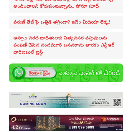
అందించాలని కోరుకుంటున్నాను.. సోనూ సూద్
వరుణ్ తేజ్‌ పై ఒత్తిడి తగ్గిందా? ఇదేం మీడియా లెక్క!
అస్సాం వరద బాధితులకు నిత్యవసర వస్తువులను
పంపిణీ చేసిన నందమూరి బసవరామ తారకం ఎన్టీఆర్
చారిటబుల్ ట్రస్ట్