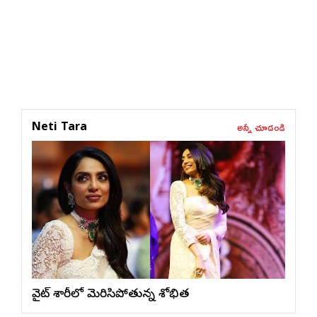
అన్నీ చూడండి
Neti Tara
వైట్ శారీలో మెరిసిపోతున్న శోభిత