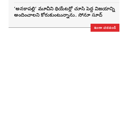
‘అనకాపల్లి’ మూవీని థియేటర్లో చూసి పెద్ద విజయాన్ని
అందించాలని కోరుకుంటున్నాను.. సోనూ సూద్
ఇంకా చదవండి