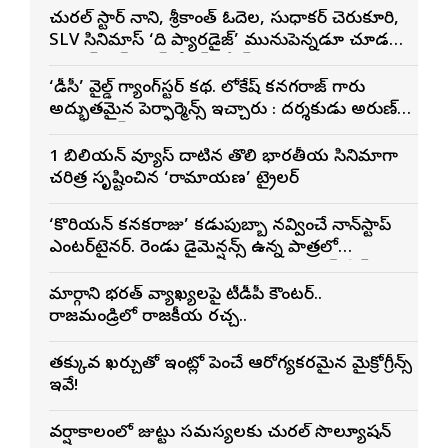
నేచురల్ స్టార్ నాని, శ్రీకాంత్ ఓదెల, సుధాకర్ చెరుకూరి,
SLV సినిమాస్ ‘ది ప్యారడైజ్’ మునుపెన్నడూ చూడని
యాక్షన్ బ్లడ్ బాత్ టీజర్ రిలీజ్
‘డీసీ’ వైల్డ్ గ్యాంగ్‌స్టర్ కథ. లోకేష్ కనగరాజ్ గారు
అద్భుతమైన పెర్ఫార్మెన్స్ ఇచ్చారు : దర్శకుడు అరుణ్
మాథేశ్వరన్
1 బిలియన్ వ్యూస్ దాటిన తొలి భారతీయ సినిమాగా
చరిత్ర సృష్టించిన ‘రామాయణ’ ట్రైలర్
‘కొరియన్ కనకరాజు’ కడుపుబ్బా నవ్వించే నాన్‌స్టాప్
ఎంటర్‌టైనర్. రెండు డైమెన్షన్స్ ఉన్న పాత్రలో
నటించడం చాలా సంతృప్తినిచ్చింది : వరుణ్ తేజ్
మార్గాని భరత్ వ్యాఖ్యలపై టీడీపీ కౌంటర్..
రాజమండ్రిలో రాజకీయ రచ్చ..
తక్కువ ఖర్చుతో ఇంట్లోనే పెంచే ఆరోగ్యకరమైన మైక్రోగ్రీన్స్
ఇవే!
వర్షాకాలంలో జుట్టు సమస్యలకు నేచురల్ సొల్యూషన్