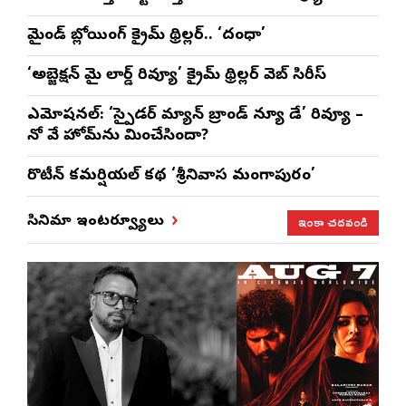
మైండ్ బ్లోయింగ్ క్రైమ్ థ్రిల్లర్.. ‘దంధా’
‘అబ్జెక్ష‌న్ మై లార్డ్ రివ్యూ’ క్రైమ్ థ్రిల్ల‌ర్ వెబ్ సిరీస్
ఎమోష‌న‌ల్‌: ‘స్పైడర్ మ్యాన్ బ్రాండ్ న్యూ డే’ రివ్యూ –
నో వే హోమ్‌ను మించేసిందా?
రొటీన్‌ కమర్షియల్‌ కథ ‘శ్రీనివాస మంగాపురం’
ఇంకా చదవండి
సినిమా ఇంటర్వ్యూలు