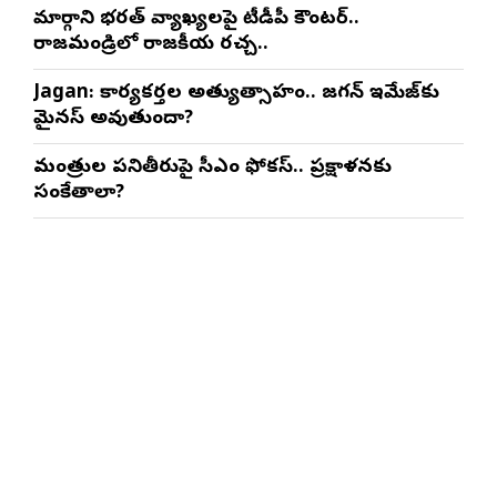
మార్గాని భరత్ వ్యాఖ్యలపై టీడీపీ కౌంటర్..
రాజమండ్రిలో రాజకీయ రచ్చ..
Jagan: కార్యకర్తల అత్యుత్సాహం.. జగన్ ఇమేజ్‌కు
మైనస్ అవుతుందా?
మంత్రుల పనితీరుపై సీఎం ఫోకస్.. ప్రక్షాళనకు
సంకేతాలా?