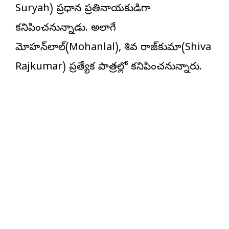
Suryah) ప్రధాన ప్రతినాయకుడిగా
కనిపించనున్నాడు. అలాగే
మోహ‌న్‌లాల్‌(Mohanlal), శివ రాజ్‌కుమార్(Shiva
Rajkumar) ప్రత్యేక పాత్రల్లో కనిపించనున్నారు.