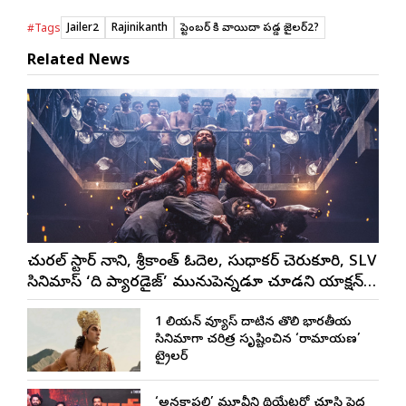
Jailer2
Rajinikanth
సెప్టెంబ‌ర్ కి వాయిదా ప‌డ్డ జైల‌ర్2?
#Tags
Related News
నేచురల్ స్టార్ నాని, శ్రీకాంత్ ఓదెల, సుధాకర్ చెరుకూరి, SLV
సినిమాస్ ‘ది ప్యారడైజ్’ మునుపెన్నడూ చూడని యాక్షన్
బ్లడ్ బాత్ టీజర్ రిలీజ్
1 బిలియన్ వ్యూస్ దాటిన తొలి భారతీయ
సినిమాగా చరిత్ర సృష్టించిన ‘రామాయణ’
ట్రైలర్
‘అనకాపల్లి’ మూవీని థియేటర్లో చూసి పెద్ద