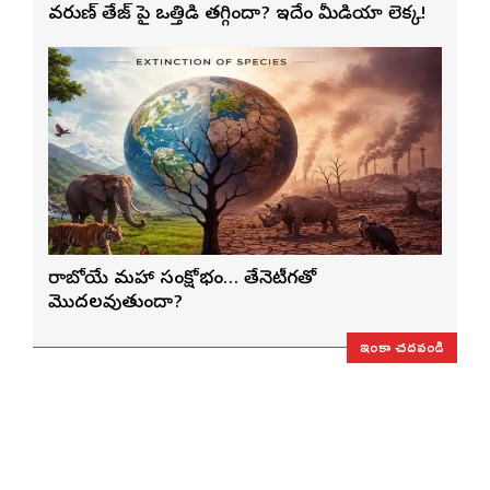
వరుణ్ తేజ్‌ పై ఒత్తిడి తగ్గిందా? ఇదేం మీడియా లెక్క!
రాబోయే మహా సంక్షోభం… తేనెటీగతో
మొదలవుతుందా?
ఇంకా చదవండి