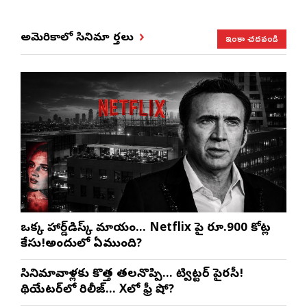
ఇంకా చదవండి
అమెరికాలో సినిమా వార్తలు
ఒక్క హార్డ్‌డిస్క్ మాయం… Netflix పై రూ.900 కోట్ల
కేసు!అందులో ఏముంది?
సినిమావాళ్లకు కొత్త తలనొప్పి… ట్విట్టర్ పైరసీ!
థియేటర్‌లో రిలీజ్… Xలో ఫ్రీ షో?