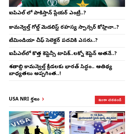
ఐపిఎల్ లో పాకిస్తాన్ ప్లేయర్ ఎంట్రీ..?
కామన్వెల్త్ గోల్డ్ మెడలిస్ట్ రహస్య స్పాన్సర్ కోహ్లినా..?
టీమిండియా చీఫ్ సెలెక్టర్ పదవికి ఎసరు..?
ఐపీఎల్‌లో కొత్త కెప్టెన్సీ టాపిక్..లక్నో కెప్టెన్ అతనే..?
శతాబ్ది కామన్వెల్త్ క్రీడలకు భారత్ సిద్ధం.. ఆతిథ్య
బాధ్యతలు అప్పగింత..!
ఇంకా చదవండి
USA NRI వార్తలు