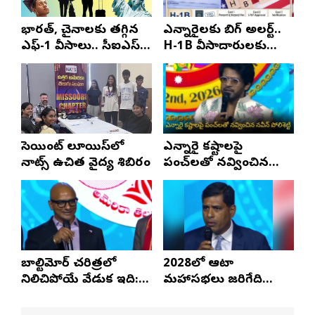
భారత్, చైనాలకు తగ్గిన
ఎన్నారైలకు బిగ్ అలర్ట్..
ఎఫ్-1 వీసాలు.. సీఐఎస్
H-1B వీసాదారులకు
నివేదిక..!
ప్రయాణ సమయంలో
స్టేటస్ ప్రూఫ్స్ తప్పనిసరి..!
సెయింట్ లూయిస్‌లో
ఎన్నారై కష్టాలపై
నాట్స్ ఉచిత వైద్య శిబిరం
పంచ్‌లతో నవ్వించిన
నవీన్ పోలిశెట్టి
బాల్టిమోర్ చరిత్రలో
2028లో ఆటా
నిలిచిపోయే వేడుక ఇది:
మహాసభలు జరిగేది
శ్రీధర్ బానాల
అక్కడే: సతీష్ రెడ్డి