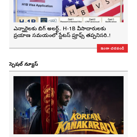
ఎన్నారైలకు బిగ్ అలర్ట్.. H-1B వీసాదారులకు
ప్రయాణ సమయంలో స్టేటస్ ప్రూఫ్స్ తప్పనిసరి..!
ఇంకా చదవండి
స్పెషల్ న్యూస్