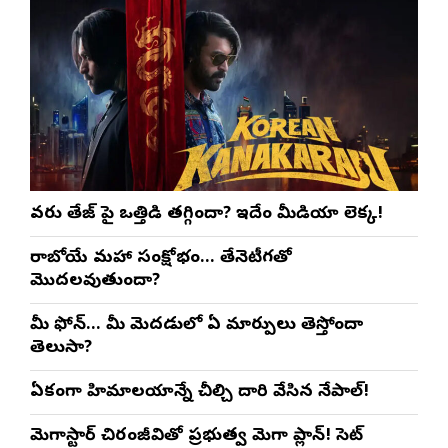
వరుణ్ తేజ్‌ పై ఒత్తిడి తగ్గిందా? ఇదేం మీడియా లెక్క!
రాబోయే మహా సంక్షోభం… తేనెటీగతో
మొదలవుతుందా?
మీ ఫోన్… మీ మెదడులో ఏ మార్పులు తెస్తోందా
తెలుసా?
ఏకంగా హిమాలయాన్నే చీల్చి దారి వేసిన నేపాల్!
మెగాస్టార్ చిరంజీవితో ప్రభుత్వ మెగా ప్లాన్! సెట్