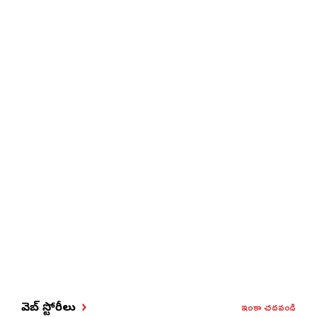
ఇంకా చదవండి
వెబ్ స్టోరీలు