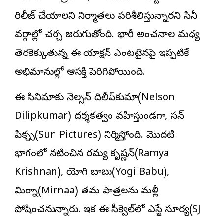
రిలీజ్ చేయాలని నిర్మాతలు పరిశీలిస్తున్నారని సినీ
వర్గాల్లో చర్చ జరుగుతోంది. భారీ అంచనాల మధ్య
తెరకెక్కుతున్న ఈ యాక్షన్ ఎంటర్‌టైనర్‌పై ఇప్పటికే
అభిమానుల్లో ఆసక్తి పెరిగిపోయింది.
ఈ సినిమాకు నెల్స‌న్ దిలీప్‌కుమార్(Nelson
Dilipkumar) దర్శకత్వం వహిస్తుండగా, స‌న్
పిక్చ‌ర్స్(Sun Pictures) నిర్మిస్తోంది. మొదటి
భాగంలో నటించిన ర‌మ్య కృష్ణ‌న్(Ramya
Krishnan), యోగి బాబు(Yogi Babu),
మిర్నా(Mirnaa) తమ పాత్రలను మళ్లీ
పోషించనున్నారు. ఇక ఈ సీక్వెల్‌లో ఎస్జే సూర్య‌(SJ