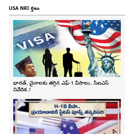
USA NRI వార్తలు
భారత్, చైనాలకు తగ్గిన ఎఫ్-1 వీసాలు.. సీఐఎస్
నివేదిక..!