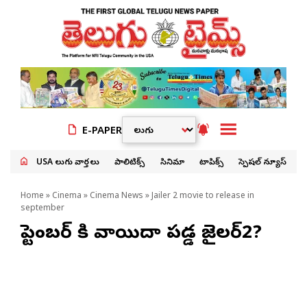
E-PAPER
USA తెలుగు వార్తలు
పాలిటిక్స్
సినిమా
టాపిక్స్
స్పెషల్ న్యూస్
Home
»
Cinema
»
Cinema News
» Jailer 2 movie to release in
september
సెప్టెంబ‌ర్ కి వాయిదా ప‌డ్డ జైల‌ర్2?