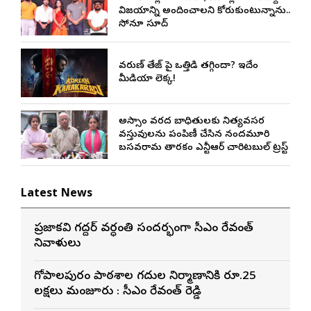
విజయాన్ని అందించాలని కోరుకుంటున్నాను..
సోనూ సూద్
వరుణ్ తేజ్‌ పై ఒత్తిడి తగ్గిందా? ఇదేం
మీడియా లెక్క!
అస్సాం వరద బాధితులకు నిత్యవసర
వస్తువులను పంపిణీ చేసిన నందమూరి
బసవరామ తారకం ఎన్టీఆర్ చారిటబుల్ ట్రస్ట్
Latest News
ప్రజాకవి గద్దర్‌ వర్ధంతి సందర్భంగా సీఎం రేవంత్‌
నివాళులు
గోపాల‌పురం పాఠ‌శాల గ‌దుల నిర్మాణానికి రూ.25
ల‌క్ష‌లు మంజూరు : సీఎం రేవంత్ రెడ్డి