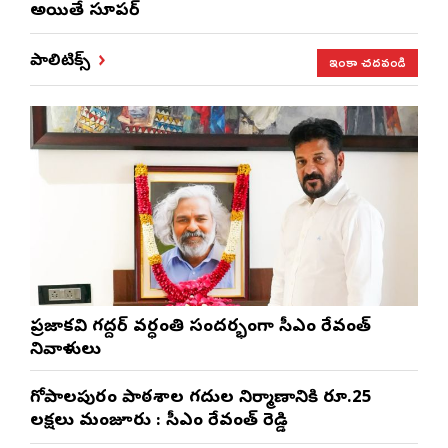
అయితే సూపర్
ఇంకా చదవండి
పాలిటిక్స్
ప్రజాకవి గద్దర్‌ వర్ధంతి సందర్భంగా సీఎం రేవంత్‌
నివాళులు
గోపాల‌పురం పాఠ‌శాల గ‌దుల నిర్మాణానికి రూ.25
ల‌క్ష‌లు మంజూరు : సీఎం రేవంత్ రెడ్డి