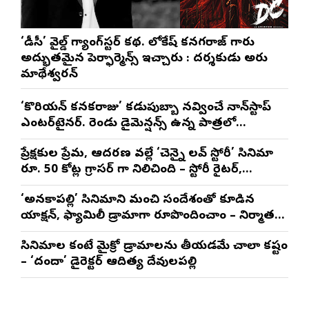
‘డీసీ’ వైల్డ్ గ్యాంగ్‌స్టర్ కథ. లోకేష్ కనగరాజ్ గారు
అద్భుతమైన పెర్ఫార్మెన్స్ ఇచ్చారు : దర్శకుడు అరుణ్
మాథేశ్వరన్
‘కొరియన్ కనకరాజు’ కడుపుబ్బా నవ్వించే నాన్‌స్టాప్
ఎంటర్‌టైనర్. రెండు డైమెన్షన్స్ ఉన్న పాత్రలో
నటించడం చాలా సంతృప్తినిచ్చింది : వరుణ్ తేజ్
ప్రేక్షకుల ప్రేమ, ఆదరణ వల్లే ‘చెన్నై లవ్ స్టోరీ’ సినిమా
రూ. 50 కోట్ల గ్రాసర్ గా నిలిచింది – స్టోరీ రైటర్,
ప్రొడ్యూసర్ సాయి రాజేష్
‘అనకాపల్లి’ సినిమాని మంచి సందేశంతో కూడిన
యాక్షన్, ఫ్యామిలీ డ్రామాగా రూపొందించాం – నిర్మాతలు
త్రినాథరావు నక్కిన, కాండ్రేగుల నాయుడు
సినిమాల కంటే మైక్రో డ్రామాలను తీయడమే చాలా కష్టం
– ‘దందా’ డైరెక్ట‌ర్ ఆదిత్య దేవులపల్లి