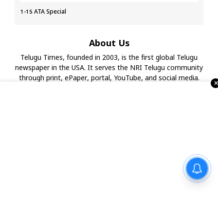
1-15 ATA Special
About Us
Telugu Times, founded in 2003, is the first global Telugu
newspaper in the USA. It serves the NRI Telugu community
through print, ePaper, portal, YouTube, and social media.
With strong ties to associations, temples, and businesses,
it also organizes events and Business Excellence Awards,
making it a leading Telugu media house in the USA.
వర్షాకాలంలో జుట్టు సమస్యలకు
నేచురల్ సొల్యూషన్
Advertise with Us !!!